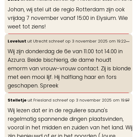
de
Johan, wij stel uit de regio Rotterdam zijn ook
me
vrijdag 7 november vanaf 15:00 in Elysium. Wie
weet tot ziens!
Wis
...
Lovelust
uit
Utrecht
schreef op
3 november 2025
om
19:22
de
Wij zijn donderdag de 6e van 11.00 tot 14.00 in
me
Azzura. Beide bischierig, de dame houdt
emorm van vrouw-vrouw contact. Zij is blonde
met een mooi lijf. Hij halflang haar en fors
geschapen. Spreek
Wis
...
Stelletje
uit
Friesland
schreef op
3 november 2025
om
19:07
de
Wij lezen dat er in de reguliere sauna's
me
regelmatig spannende dingen plaatsvinden,
vooral in het midden en zuiden van het land. Wij
zijn benieuwd of er in het noorden (Joure,