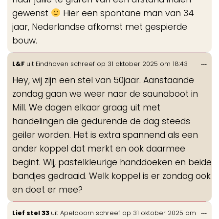
gewenst
Hier een spontane man van 34
jaar, Nederlandse afkomst met gespierde
bouw.
Wis
...
L&F
uit
Eindhoven
schreef op
31 oktober 2025
om
18:43
de
Hey, wij zijn een stel van 50jaar. Aanstaande
me
zondag gaan we weer naar de saunaboot in
Mill. We dagen elkaar graag uit met
handelingen die gedurende de dag steeds
geiler worden. Het is extra spannend als een
ander koppel dat merkt en ook daarmee
begint. Wij, pastelkleurige handdoeken en beide
bandjes gedraaid. Welk koppel is er zondag ook
en doet er mee?
Wis
...
Lief stel 33
uit
Apeldoorn
schreef op
31 oktober 2025
om