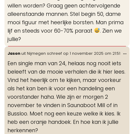
willen worden? Graag geen achtervolgende
alleenstaande mannen. Stel begin 50, dame
mooi figuur met heerlijke borsten. Man prima
lijf en steeds voor 60-70% paraat
. Zien we
jullie?
Wis
...
Jason
uit
Nijmegen
schreef op
1 november 2025
om
21:51
de
Een single man van 24, helaas nog nooit iets
me
beleeft van de mooie verhalen die ik hier lees.
Vind het heerlijk om te kijken, maar voorkeur
als het kan ben ik voor een handeling een
voorstander haha. Wie zijn er morgen 2
november te vinden in Saunaboot Mill of in
Bussloo. Moet nog een keuze welke ik kies. Ik
heb een oranje handoek. En hoe kan ik jullie
herkennen?