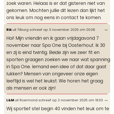
zoek waren. Helaas is er dat gisteren niet van
gekomen. Mochten jullie dit lezen dan lijkt het
ons leuk om nog eens in contact te komen.
Wis
...
Rik
uit
Tilburg
schreef op
3 november 2025
om
00:08
de
Hoi! Mijn vriendin en ik gaan vrijdagavond 7
me
november naar Spa One bij Oosterhout. Ik 30
en zij is eind twintig. Beide zijn we zeer fit en
sporten graagen zoeken we naar wat spanning
in Spa One. Iemand een idee of dat daar gaat
lukken? Mensen van ongeveer onze eigen
leeftijd is wel het leukst. We horen het graag
als mensen er ook zijn!
Wis
...
L&M
uit
Roermond
schreef op
2 november 2025
om
19:03
de
Wij sportief stel begin 40 vinden het leuk om te
me