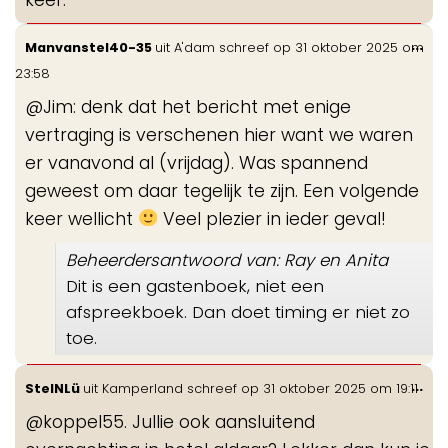
Wis
...
Manvanstel40-35
uit
A'dam
schreef op
31 oktober 2025
om
de
23:58
me
@Jim: denk dat het bericht met enige
vertraging is verschenen hier want we waren
er vanavond al (vrijdag). Was spannend
geweest om daar tegelijk te zijn. Een volgende
keer wellicht
Veel plezier in ieder geval!
Beheerdersantwoord van: Ray en Anita
Dit is een gastenboek, niet een
afspreekboek. Dan doet timing er niet zo
toe.
Wis
...
StelNLü
uit
Kamperland
schreef op
31 oktober 2025
om
19:11
de
@koppel55. Jullie ook aansluitend
me