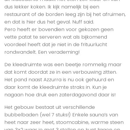
dus lekker koken. Ik kijk namelijk bij een
restaurant of de borden leeg zijn bij het afruimen,
en dat is hier dus het geval. Nuff said.
Pero heeft er bovendien voor gekozen geen
vette patat te serveren wat als bijkomend
voordeel heeft dat je niet in de frituurlucht
rondwandelt. Een verademing!
De kleedruimte was een beetje rommelig maar
dat komt doordat ze in een verbouwing zitten.
Het pand naast Azzurra is nu ook gehuurd en
daar komt de kleedruimte straks in. Kun je
nagaan hoe druk een zaterdagavond daar is!
Het gebouw bestaat uit verschillende
bubbelbaden (wel 7 stuks!) Enkele sauna’s van
heet naar zeer heet, stoomcabine, warme steen
van 3×2 waar je met 3 stellen op kunt liggen en