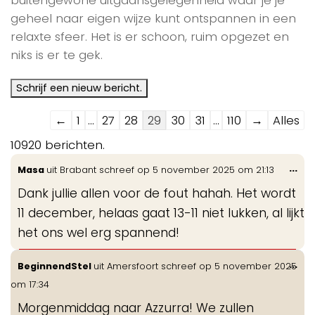
geheel naar eigen wijze kunt ontspannen in een
relaxte sfeer. Het is er schoon, ruim opgezet en
niks is er te gek.
Navigatie
←
1
...
27
28
29
30
31
...
110
→
Alles
door
10920 berichten.
de
Wis
...
Masa
uit
Brabant
schreef op
5 november 2025
om
21:13
gastenboek-
de
lijst
Dank jullie allen voor de fout hahah. Het wordt
me
11 december, helaas gaat 13-11 niet lukken, al lijkt
het ons wel erg spannend!
Wis
...
BeginnendStel
uit
Amersfoort
schreef op
5 november 2025
de
om
17:34
me
Morgenmiddag naar Azzurra! We zullen