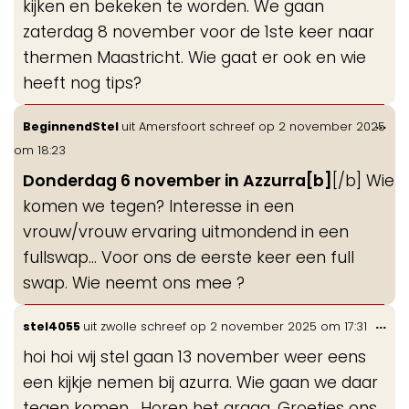
kijken en bekeken te worden. We gaan
zaterdag 8 november voor de 1ste keer naar
thermen Maastricht. Wie gaat er ook en wie
heeft nog tips?
Wis
...
BeginnendStel
uit
Amersfoort
schreef op
2 november 2025
de
om
18:23
me
Donderdag 6 november in Azzurra[b]
[/b] Wie
komen we tegen? Interesse in een
vrouw/vrouw ervaring uitmondend in een
fullswap... Voor ons de eerste keer een full
swap. Wie neemt ons mee ?
Wis
...
stel4055
uit
zwolle
schreef op
2 november 2025
om
17:31
de
hoi hoi wij stel gaan 13 november weer eens
me
een kijkje nemen bij azurra. Wie gaan we daar
tegen komen . Horen het graag. Groetjes ons