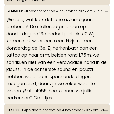
Wis
...
E&M50
uit
Utrecht
schreef op
4 november 2025
om
20:27
de
@masa; wat leuk dat jullie azzurra gaan
me
proberen! De stellendag is alleen op
donderdag, de 13e bedoel je denk ik!? Wij
komen ook weer eens een kijkje nemen
donderdag de 13e. Zij herkenbaar aan een
tattoo op haar arm, beiden rond 1.75m, we
schrikken niet van een verdwaalde hand in de
jacuzzi. In de achterste sauna en jacuzzi
hebben we al eens spannende dingen
meegemaakt, daar zijn we zeker weer te
vinden. @stel4055; hoe kunnen we jullie
herkennen? Groetjes
Wis
...
Stel 33
uit
Apeldoorn
schreef op
4 november 2025
om
17:17