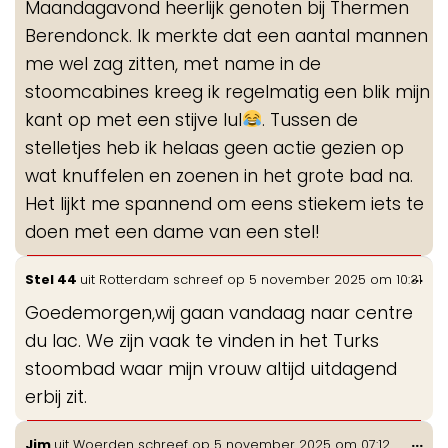
Maandagavond heerlijk genoten bij Thermen
Berendonck. Ik merkte dat een aantal mannen
me wel zag zitten, met name in de
stoomcabines kreeg ik regelmatig een blik mijn
kant op met een stijve lul
. Tussen de
stelletjes heb ik helaas geen actie gezien op
wat knuffelen en zoenen in het grote bad na.
Het lijkt me spannend om eens stiekem iets te
doen met een dame van een stel!
Wis
...
Stel 44
uit
Rotterdam
schreef op
5 november 2025
om
10:31
de
Goedemorgen,wij gaan vandaag naar centre
me
du lac. We zijn vaak te vinden in het Turks
stoombad waar mijn vrouw altijd uitdagend
erbij zit.
Wis
...
Jim
uit
Woerden
schreef op
5 november 2025
om
07:12