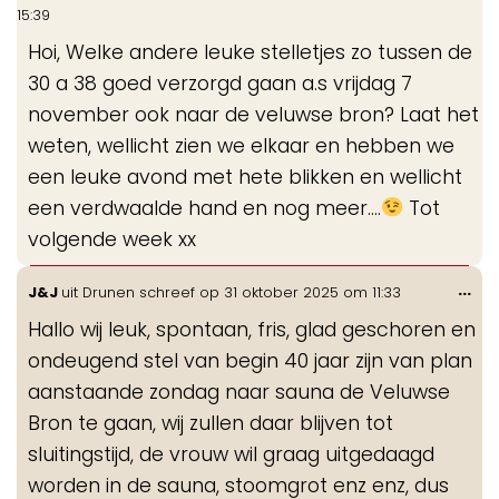
de
15:39
me
Hoi, Welke andere leuke stelletjes zo tussen de
30 a 38 goed verzorgd gaan a.s vrijdag 7
november ook naar de veluwse bron? Laat het
weten, wellicht zien we elkaar en hebben we
een leuke avond met hete blikken en wellicht
een verdwaalde hand en nog meer....
Tot
volgende week xx
Wis
...
J&J
uit
Drunen
schreef op
31 oktober 2025
om
11:33
de
Hallo wij leuk, spontaan, fris, glad geschoren en
me
ondeugend stel van begin 40 jaar zijn van plan
aanstaande zondag naar sauna de Veluwse
Bron te gaan, wij zullen daar blijven tot
sluitingstijd, de vrouw wil graag uitgedaagd
worden in de sauna, stoomgrot enz enz, dus