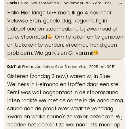
Wis
...
Joris
uit
Veluwe
schreef op
3 november 2025
om
10:23
de
Hallo Hier lange 55+ man, Ik ga 4 nov naar
me
Veluwse Bron, gehele dag. Regelmatig in
bubbel bad en stoomcabine bij zwembad of
turks stoombad
. Om te kijken en te genieten
en bekeken te worden, Vreemde hand geen
probleem, Wie ga ik zien Gr van.mij
Wis
...
D&T
uit
Eindhoven
schreef op
3 november 2025
om
09:51
de
Gisteren (zondag 3 nov.) waren wij in Blue
me
Wellness in Helmond en troffen daar een stel.
Eerst was wat oogcontact in de stoomsauna
laten raakte we met de dame in de panorama
sauna aan de praat over waar ze vandaag
kwam en welke sauna's ze vaker bezoeken. Wij
hadden het idee dat ze wel naar iets meer op