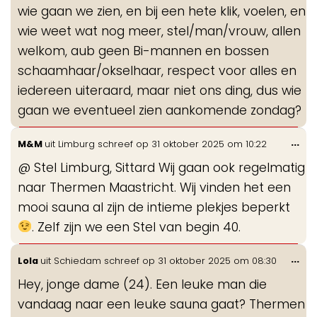
wie gaan we zien, en bij een hete klik, voelen, en
wie weet wat nog meer, stel/man/vrouw, allen
welkom, aub geen Bi-mannen en bossen
schaamhaar/okselhaar, respect voor alles en
iedereen uiteraard, maar niet ons ding, dus wie
gaan we eventueel zien aankomende zondag?
Wis
...
M&M
uit
Limburg
schreef op
31 oktober 2025
om
10:22
de
@ Stel Limburg, Sittard Wij gaan ook regelmatig
me
naar Thermen Maastricht. Wij vinden het een
mooi sauna al zijn de intieme plekjes beperkt
. Zelf zijn we een Stel van begin 40.
Wis
...
Lola
uit
Schiedam
schreef op
31 oktober 2025
om
08:30
de
Hey, jonge dame (24). Een leuke man die
me
vandaag naar een leuke sauna gaat? Thermen