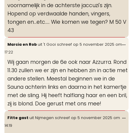
voornamelijk in de achterste jaccuzi's zijn.
Hopend op verdwaalde handen, vingers,
tongen en...etc..... Wie komen we tegen? M 50 V
43
Wis
...
Marcia en Rob
uit
't Gooi
schreef op
5 november 2025
om
de
17:22
me
Wij gaan morgen de 6e ook naar Azzurra. Rond
11.30 zullen we er zijn en hebben zin in actie met
andere stellen. Meestal beginnen we in de
Sauna achterin links en daarna in het kamertje
met de sling. Hij heeft halflang haar en een bril,
zij is blond. Doe gerust met ons mee!
Wis
...
Fitte gast
uit
Nijmegen
schreef op
5 november 2025
om
de
14:19
me