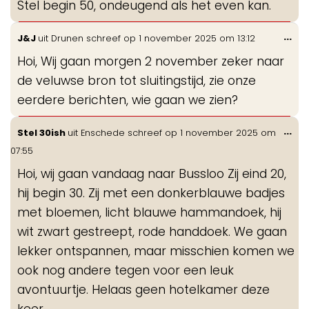
Stel begin 50, ondeugend als het even kan.
Wis
...
J&J
uit
Drunen
schreef op
1 november 2025
om
13:12
de
Hoi, Wij gaan morgen 2 november zeker naar
me
de veluwse bron tot sluitingstijd, zie onze
eerdere berichten, wie gaan we zien?
Wis
...
Stel 30ish
uit
Enschede
schreef op
1 november 2025
om
de
07:55
me
Hoi, wij gaan vandaag naar Bussloo Zij eind 20,
hij begin 30. Zij met een donkerblauwe badjes
met bloemen, licht blauwe hammandoek, hij
wit zwart gestreept, rode handdoek. We gaan
lekker ontspannen, maar misschien komen we
ook nog andere tegen voor een leuk
avontuurtje. Helaas geen hotelkamer deze
keer.