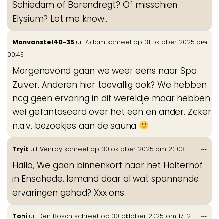
Schiedam of Barendregt? Of misschien
Elysium? Let me know…
Wis
...
Manvanstel40-35
uit
A'dam
schreef op
31 oktober 2025
om
de
00:45
me
Morgenavond gaan we weer eens naar Spa
Zuiver. Anderen hier toevallig ook? We hebben
nog geen ervaring in dit wereldje maar hebben
wel gefantaseerd over het een en ander. Zeker
n.a.v. bezoekjes aan de sauna
Wis
...
Tryit
uit
Venray
schreef op
30 oktober 2025
om
23:03
de
Hallo, We gaan binnenkort naar het Holterhof
me
in Enschede. Iemand daar al wat spannende
ervaringen gehad? Xxx ons
Wis
...
Toni
uit
Den Bosch
schreef op
30 oktober 2025
om
17:12