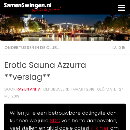
Doorgaan naar inhoud
ONDERTUSSEN IN DE CLUB...
215
Erotic Sauna Azzurra
**verslag**
DOOR
RAY EN ANITA
· GEPUBLICEERD
1 MAART 2018
· GEÜPDATET
24
MEI 2019
Willen jullie een betrouwbare datingsite dan
kunnen we jullie
SDC
van harte aanbevelen,
veel stellen en altijd goeie dates!
Klik hier
om