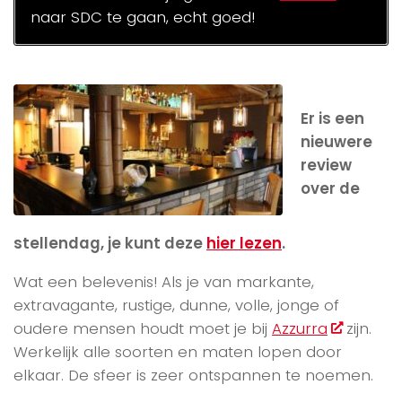
naar SDC te gaan, echt goed!
Er is een
nieuwere
review
over de
stellendag, je kunt deze
hier lezen
.
Wat een belevenis! Als je van markante,
extravagante, rustige, dunne, volle, jonge of
oudere mensen houdt moet je bij
Azzurra
zijn.
Werkelijk alle soorten en maten lopen door
elkaar. De sfeer is zeer ontspannen te noemen.