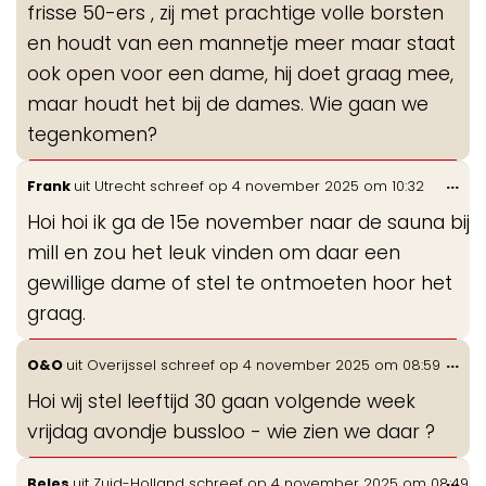
frisse 50-ers , zij met prachtige volle borsten
en houdt van een mannetje meer maar staat
ook open voor een dame, hij doet graag mee,
maar houdt het bij de dames. Wie gaan we
tegenkomen?
Wis
...
Frank
uit
Utrecht
schreef op
4 november 2025
om
10:32
de
Hoi hoi ik ga de 15e november naar de sauna bij
me
mill en zou het leuk vinden om daar een
gewillige dame of stel te ontmoeten hoor het
graag.
Wis
...
O&O
uit
Overijssel
schreef op
4 november 2025
om
08:59
de
Hoi wij stel leeftijd 30 gaan volgende week
me
vrijdag avondje bussloo - wie zien we daar ?
Wis
...
Beles
uit
Zuid-Holland
schreef op
4 november 2025
om
08:49