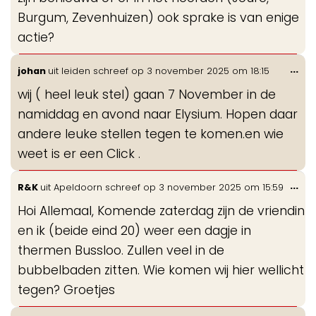
Burgum, Zevenhuizen) ook sprake is van enige
actie?
Wis
...
johan
uit
leiden
schreef op
3 november 2025
om
18:15
de
wij ( heel leuk stel) gaan 7 November in de
me
namiddag en avond naar Elysium. Hopen daar
andere leuke stellen tegen te komen.en wie
weet is er een Click .
Wis
...
R&K
uit
Apeldoorn
schreef op
3 november 2025
om
15:59
de
Hoi Allemaal, Komende zaterdag zijn de vriendin
me
en ik (beide eind 20) weer een dagje in
thermen Bussloo. Zullen veel in de
bubbelbaden zitten. Wie komen wij hier wellicht
tegen? Groetjes