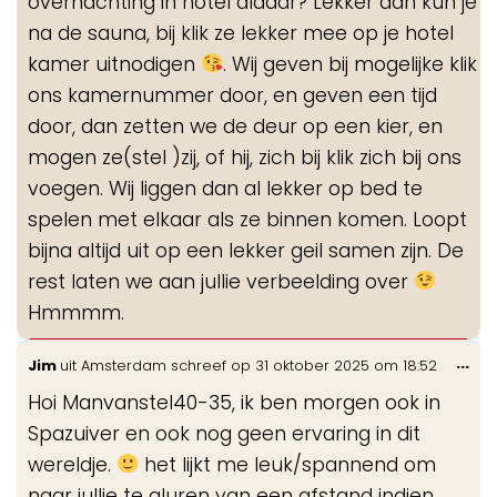
overnachting in hotel aldaar? Lekker dan kun je
na de sauna, bij klik ze lekker mee op je hotel
kamer uitnodigen
. Wij geven bij mogelijke klik
ons kamernummer door, en geven een tijd
door, dan zetten we de deur op een kier, en
mogen ze(stel )zij, of hij, zich bij klik zich bij ons
voegen. Wij liggen dan al lekker op bed te
spelen met elkaar als ze binnen komen. Loopt
bijna altijd uit op een lekker geil samen zijn. De
rest laten we aan jullie verbeelding over
Hmmmm.
Wis
...
Jim
uit
Amsterdam
schreef op
31 oktober 2025
om
18:52
de
Hoi Manvanstel40-35, ik ben morgen ook in
me
Spazuiver en ook nog geen ervaring in dit
wereldje.
het lijkt me leuk/spannend om
naar jullie te gluren van een afstand indien