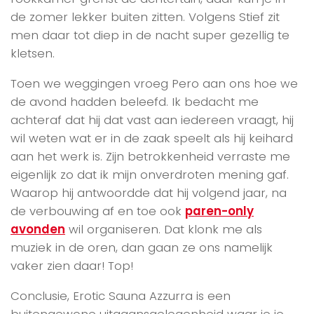
de zomer lekker buiten zitten. Volgens Stief zit
men daar tot diep in de nacht super gezellig te
kletsen.
Toen we weggingen vroeg Pero aan ons hoe we
de avond hadden beleefd. Ik bedacht me
achteraf dat hij dat vast aan iedereen vraagt, hij
wil weten wat er in de zaak speelt als hij keihard
aan het werk is. Zijn betrokkenheid verraste me
eigenlijk zo dat ik mijn onverdroten mening gaf.
Waarop hij antwoordde dat hij volgend jaar, na
de verbouwing af en toe ook
paren-only
avonden
wil organiseren. Dat klonk me als
muziek in de oren, dan gaan ze ons namelijk
vaker zien daar! Top!
Conclusie, Erotic Sauna Azzurra is een
buitengewone uitgaansgelegenheid waar je je