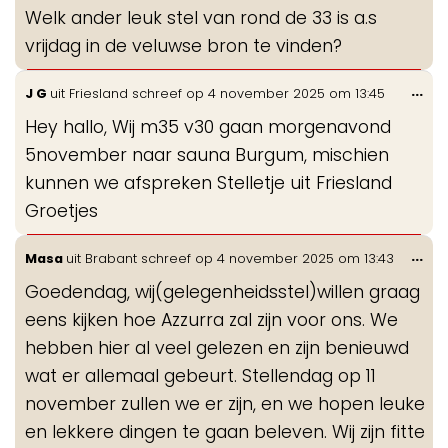
de
Welk ander leuk stel van rond de 33 is a.s
me
vrijdag in de veluwse bron te vinden?
Wis
...
J G
uit
Friesland
schreef op
4 november 2025
om
13:45
de
Hey hallo, Wij m35 v30 gaan morgenavond
me
5november naar sauna Burgum, mischien
kunnen we afspreken Stelletje uit Friesland
Groetjes
Wis
...
Masa
uit
Brabant
schreef op
4 november 2025
om
13:43
de
Goedendag, wij(gelegenheidsstel)willen graag
me
eens kijken hoe Azzurra zal zijn voor ons. We
hebben hier al veel gelezen en zijn benieuwd
wat er allemaal gebeurt. Stellendag op 11
november zullen we er zijn, en we hopen leuke
en lekkere dingen te gaan beleven. Wij zijn fitte