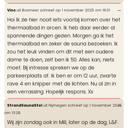
Wis
...
Vinc
uit
Boxmeer
schreef op
1 november 2025
om
16:01
de
Hoi Ik zie hier nooit iets voorbij komen over het
me
thermaalbad in arcen. Ik heb daar eerder al
spannende dingen gezien. Morgen ga ik het
thermaalbad en zeker de sauna bezoeken. Ik
zou het leuk vinden om dit met een oudere
dame te doen, zelf ben ik 50. Alles kan, niets
moet. Bij intresse spreken we op de
parkeerplaats af. Ik ben er om 12 uur, zwarte
rave 4 en knipper met de lichten. Nu al zin in
een verrassing. Hopelijk respons. Xx
Wis
...
StrandSaunaStel
uit
Nijmegen
schreef op
1 november 2025
de
om
13:28
me
Wij zijn zondag ook in Mill, later op de dag, L&F.