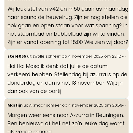
de
Wij leuk stel van v42 en m50 gaan as maandag
me
naar sauna de heuvelrug. Zijn er nog stellen die
ook gaan en open staan voor wat spanning? In
het stoombad en bubbelbad zijn wij te vinden.
Zijn er vanaf opening tot 18:00 Wie zien wij daar?
Wis
...
stel4055
uit
zwolle
schreef op
4 november 2025
om
22:12
de
Hoi Hoi Masa ik denk dat jullie de datum
me
verkeerd hebben. Stellendag bij azurra is op de
donderdag en dan is het 13 november. Wij zijn
dan ook van de partij
Wis
...
Martijn
uit
Alkmaar
schreef op
4 november 2025
om
20:59
de
Morgen weer eens naar Azzurra in Beuningen.
me
Ben benieuwd of het net zo’n leuke dag wordt
als vorige maand.