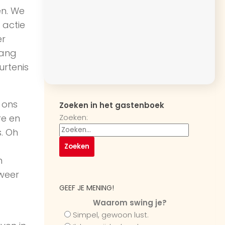
en. We
 actie
er
gang
rtenis
 ons
Zoeken in het gastenboek
Zoeken:
re en
. Oh
n
 weer
GEEF JE MENING!
Waarom swing je?
Simpel, gewoon lust.