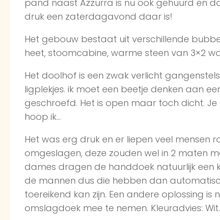
pand naast Azzurra is nu ook gehuurd en da
druk een zaterdagavond daar is!
Het gebouw bestaat uit verschillende bubbe
heet, stoomcabine, warme steen van 3×2 waar
Het doolhof is een zwak verlicht gangenstel
ligplekjes. ik moet een beetje denken aan e
geschroefd. Het is open maar toch dicht. Je m
hoop ik…
Het was erg druk en er liepen veel mensen
omgeslagen, deze zouden wel in 2 maten m
dames dragen de handdoek natuurlijk een k
de mannen dus die hebben dan automatisch ‘
toereikend kan zijn. Een andere oplossing is n
omslagdoek mee te nemen. Kleuradvies: Wi