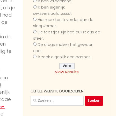
even in
Ik ben vrijdenkend.
Ik ben eigenlijk
 als je
seksverslaafd...sssst.
d had
Hiermee kan ik verder dan de
n de
slaapkamer.
De feestjes zijn het leukst dus de
 in de
sfeer..
en.
De drugs maken het gewoon
cool.
lig te
Ik zoek eigenlijk een partner...
d
View Results
 aan
j
GEHELE WEBSITE DOORZOEKEN
nlijk
Zoeken
ordde
naar:
n-
de