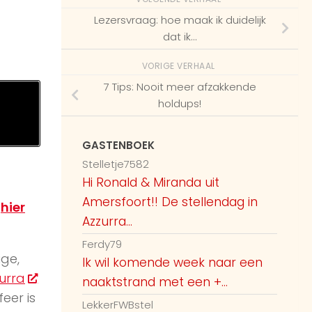
Lezersvraag: hoe maak ik duidelijk
dat ik…
VORIGE VERHAAL
7 Tips: Nooit meer afzakkende
holdups!
GASTENBOEK
Stelletje7582
Hi Ronald & Miranda uit
Amersfoort!! De stellendag in
e
hier
Azzurra...
Ferdy79
ige,
Ik wil komende week naar een
urra
naaktstrand met een +...
feer is
LekkerFWBstel