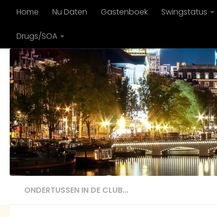
Home
Nu Daten
Gastenboek
Swingstatus
Doorgaan naar inhoud
Drugs/SOA
ONDERTUSSEN IN DE CLUB...