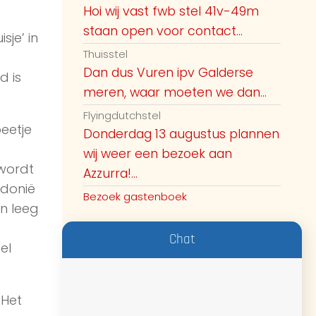
Hoi wij vast fwb stel 41v-49m
staan open voor contact...
je’ in
Thuisstel
Dan dus Vuren ipv Galderse
d is
meren, waar moeten we dan...
Flyingdutchstel
eetje
Donderdag 13 augustus plannen
wij weer een bezoek aan
 wordt
Azzurra!...
edonië
Bezoek gastenboek
en leeg
Chat
el
 Het