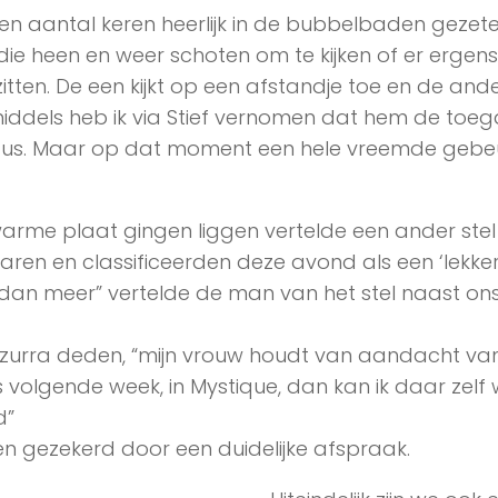
en aantal keren heerlijk in de bubbelbaden gezet
e heen en weer schoten om te kijken of er ergens
itten. De een kijkt op een afstandje toe en de and
inmiddels heb ik via Stief vernomen dat hem de toe
dus. Maar op dat moment een hele vreemde gebeu
warme plaat gingen liggen vertelde een ander stel
ren en classificeerden deze avond als een ‘lekke
dan meer” vertelde de man van het stel naast ons
Azzurra deden, “mijn vrouw houdt van aandacht va
 volgende week, in Mystique, dan kan ik daar zelf
d”
ssen gezekerd door een duidelijke afspraak.