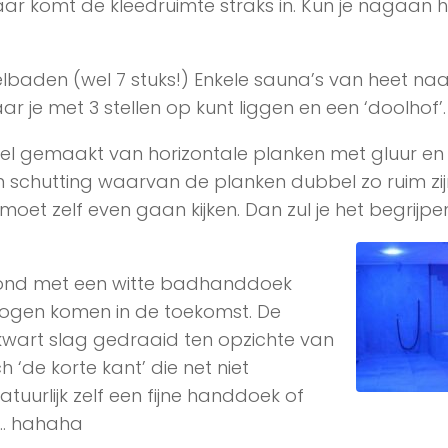
ar komt de kleedruimte straks in. Kun je nagaan 
lbaden (wel 7 stuks!) Enkele sauna’s van heet naa
 je met 3 stellen op kunt liggen en een ‘doolhof’.
sel gemaakt van horizontale planken met gluur en
en schutting waarvan de planken dubbel zo ruim zij
oet zelf even gaan kijken. Dan zul je het begrijpe
 rond met een witte badhanddoek
ogen komen in de toekomst. De
wart slag gedraaid ten opzichte van
de korte kant’ die net niet
atuurlijk zelf een fijne handdoek of
t… hahaha