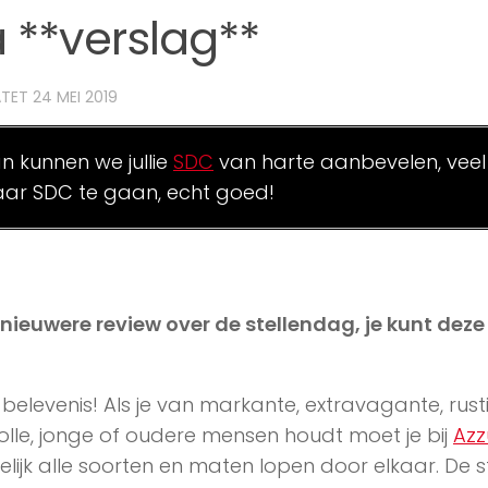
 **verslag**
ATET
24 MEI 2019
an kunnen we jullie
SDC
van harte aanbevelen, veel
ar SDC te gaan, echt goed!
n nieuwere review over de stellendag, je kunt dez
belevenis! Als je van markante, extravagante, rust
olle, jonge of oudere mensen houdt moet je bij
Azz
kelijk alle soorten en maten lopen door elkaar. De s