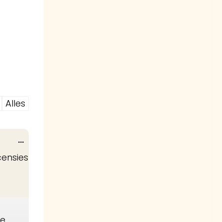
Alles
Wissel
...
deze
censies
metabox.
je