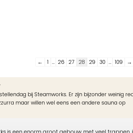
Navigatie
←
1
...
26
27
28
29
30
...
109
→
door
de
8
gastenboek-
 stellendag bij Steamworks. Er zijn bijzonder weinig re
lijst
zzurra maar willen wel eens een andere sauna op
rks is een enorm groot gebouw met veel trappen, 