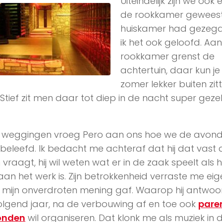
Uiteindelijk zijn we ook 
de rookkamer geweest,
huiskamer had gezeg
ik het ook geloofd. Aa
rookkamer grenst de
achtertuin, daar kun je
zomer lekker buiten zitt
Stief zit men daar tot diep in de nacht super gezel
 weggingen vroeg Pero aan ons hoe we de avon
eleefd. Ik bedacht me achteraf dat hij dat vast
vraagt, hij wil weten wat er in de zaak speelt als hi
aan het werk is. Zijn betrokkenheid verraste me eige
k mijn onverdroten mening gaf. Waarop hij antwo
volgend jaar, na de verbouwing af en toe ook
pare
onden
wil organiseren. Dat klonk me als muziek in 