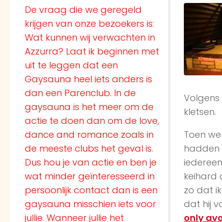
De vraag die we geregeld
krijgen van onze bezoekers is:
Wat kunnen wij verwachten in
Azzurra? Laat ik beginnen met
uit te leggen dat een
Gaysauna heel iets anders is
dan een Parenclub. In de
Volgens 
gaysauna is het meer om de
kletsen.
actie te doen dan om de love,
dance and romance zoals in
Toen we
de meeste clubs het geval is.
hadden b
Dus hou je van actie en ben je
iedereen 
wat minder geïnteresseerd in
keihard 
persoonlijk contact dan is een
zo dat i
gaysauna misschien iets voor
dat hij 
jullie. Wanneer jullie het
only av