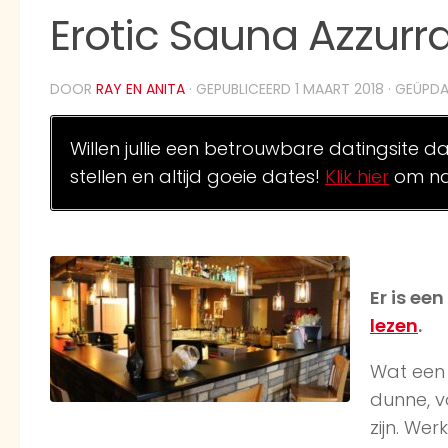
Erotic Sauna Azzurra
DOOR
RAY EN ANITA
· GEPUBLICEERD
1 MAART 2018
· GEÜPD
Willen jullie een betrouwbare datingsite d
stellen en altijd goeie dates!
Klik hier
om na
Er is ee
lezen
.
Wat een 
dunne, v
zijn. Wer