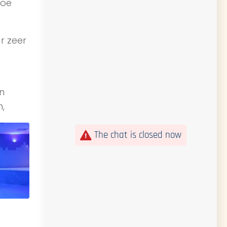
hoe
r zeer
n
n,
The chat is closed now