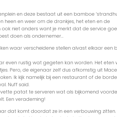
enplein en deze bestaat uit een bamboe ‘strandhuis
n heen en weer om de drankjes, het eten en de
an ook niet anders want je merkt dat de service goe
je best doen als ondernemer…
ken waar verscheidene stellen alvast elkaar een b
.
ar even rustig wat gegeten kan worden. Het eten
tjes. Pero, de eigenaar zelf dus afkomstig uit Mac
oken. Ik kijk namelijk bij een restaurant of de bord
al. Nuff said.
vette patat te serveren wat als bijkomend voorde
elt. Een verademing!
r dat komt doordat ze in een verbouwing zitten.