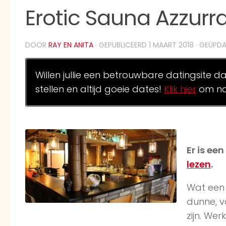
Erotic Sauna Azzurra
DOOR
RAY EN ANITA
· GEPUBLICEERD
1 MAART 2018
· GEÜPD
Willen jullie een betrouwbare datingsite d
stellen en altijd goeie dates!
Klik hier
om na
Er is ee
lezen
.
Wat een 
dunne, v
zijn. Wer