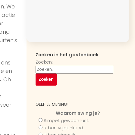
en. We
 actie
er
gang
rtenis
Zoeken in het gastenboek
Zoeken:
 ons
re en
. Oh
n
 weer
GEEF JE MENING!
Waarom swing je?
Simpel, gewoon lust.
Ik ben vrijdenkend.
Ik ben eigenlijk