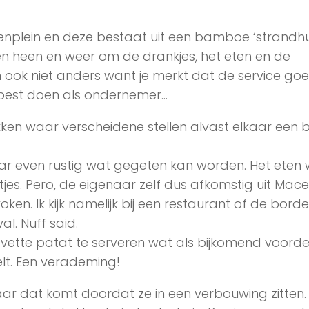
enplein en deze bestaat uit een bamboe ‘strandhuis
n heen en weer om de drankjes, het eten en de
an ook niet anders want je merkt dat de service goe
je best doen als ondernemer…
ken waar verscheidene stellen alvast elkaar een b
.
ar even rustig wat gegeten kan worden. Het eten
tjes. Pero, de eigenaar zelf dus afkomstig uit Mac
oken. Ik kijk namelijk bij een restaurant of de bord
al. Nuff said.
vette patat te serveren wat als bijkomend voorde
elt. Een verademing!
r dat komt doordat ze in een verbouwing zitten.