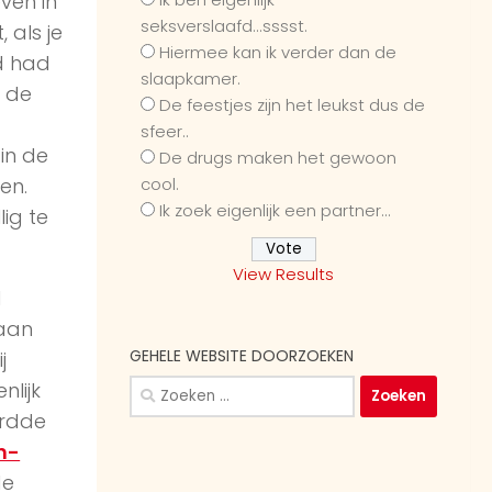
even in
seksverslaafd...sssst.
 als je
Hiermee kan ik verder dan de
d had
slaapkamer.
n de
De feestjes zijn het leukst dus de
sfeer..
 in de
De drugs maken het gewoon
cool.
en.
Ik zoek eigenlijk een partner...
lig te
View Results
d
 aan
GEHELE WEBSITE DOORZOEKEN
j
Zoeken
nlijk
naar:
ordde
n-
de