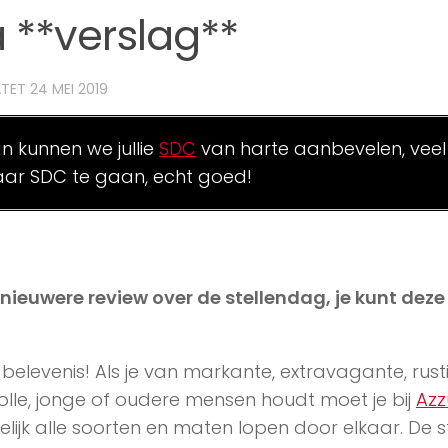
 **verslag**
ATET
24 MEI 2019
an kunnen we jullie
SDC
van harte aanbevelen, veel
ar SDC te gaan, echt goed!
n nieuwere review over de stellendag, je kunt dez
belevenis! Als je van markante, extravagante, rust
olle, jonge of oudere mensen houdt moet je bij
Azz
kelijk alle soorten en maten lopen door elkaar. De s