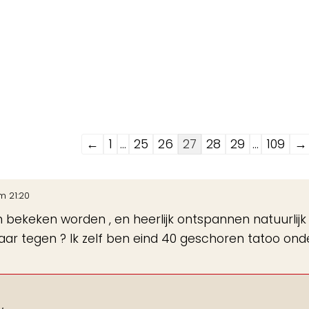
Navigatie
←
1
...
25
26
27
28
29
...
109
→
door
de
m
21:20
gastenboek-
 bekeken worden , en heerlijk ontspannen natuurlijk 
lijst
aar tegen ? Ik zelf ben eind 40 geschoren tatoo on