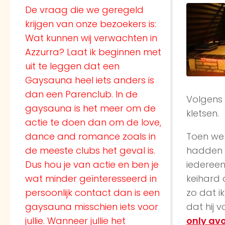
De vraag die we geregeld
krijgen van onze bezoekers is:
Wat kunnen wij verwachten in
Azzurra? Laat ik beginnen met
uit te leggen dat een
Gaysauna heel iets anders is
dan een Parenclub. In de
Volgens 
gaysauna is het meer om de
kletsen.
actie te doen dan om de love,
dance and romance zoals in
Toen we
de meeste clubs het geval is.
hadden b
Dus hou je van actie en ben je
iedereen 
wat minder geïnteresseerd in
keihard 
persoonlijk contact dan is een
zo dat i
gaysauna misschien iets voor
dat hij 
jullie. Wanneer jullie het
only av