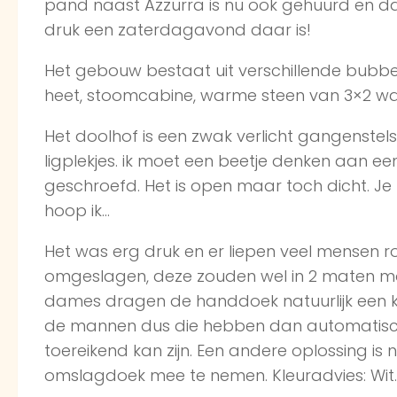
pand naast Azzurra is nu ook gehuurd en da
druk een zaterdagavond daar is!
Het gebouw bestaat uit verschillende bubbe
heet, stoomcabine, warme steen van 3×2 waar
Het doolhof is een zwak verlicht gangenstel
ligplekjes. ik moet een beetje denken aan e
geschroefd. Het is open maar toch dicht. Je m
hoop ik…
Het was erg druk en er liepen veel mensen
omgeslagen, deze zouden wel in 2 maten m
dames dragen de handdoek natuurlijk een k
de mannen dus die hebben dan automatisch ‘
toereikend kan zijn. Een andere oplossing is n
omslagdoek mee te nemen. Kleuradvies: Wi