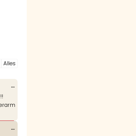
Alles
Wissel
...
deze
!!
metabox.
derarm
Wissel
...
deze