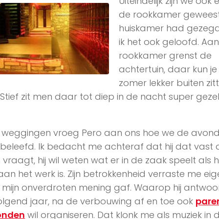
Uiteindelijk zijn we ook 
de rookkamer geweest,
huiskamer had gezeg
ik het ook geloofd. Aa
rookkamer grenst de
achtertuin, daar kun je
zomer lekker buiten zitt
Stief zit men daar tot diep in de nacht super gezel
 weggingen vroeg Pero aan ons hoe we de avon
eleefd. Ik bedacht me achteraf dat hij dat vast
vraagt, hij wil weten wat er in de zaak speelt als hi
aan het werk is. Zijn betrokkenheid verraste me eige
k mijn onverdroten mening gaf. Waarop hij antwo
volgend jaar, na de verbouwing af en toe ook
pare
onden
wil organiseren. Dat klonk me als muziek in 