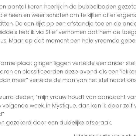
en aantal keren heerlijk in de bubbelbaden gezet
e heen en weer schoten om te kijken of er ergens
itten. De een kijkt op een afstandje toe en de and
inmiddels heb ik via Stief vernomen dat hem de toe
dus. Maar op dat moment een hele vreemde gebeu
warme plaat gingen liggen vertelde een ander stel
ren en classificeerden deze avond als een ‘lekke
dan meer” vertelde de man van het stel naast ons
Azzurra deden, “mijn vrouw houdt van aandacht va
 volgende week, in Mystique, dan kan ik daar zelf
d”
ssen gezekerd door een duidelijke afspraak.