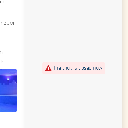
hoe
r zeer
n
n,
The chat is closed now