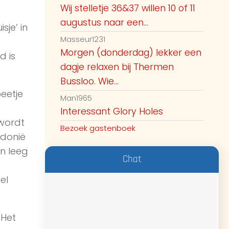
Wij stelletje 36&37 willen 10 of 11
augustus naar een...
je’ in
Masseur1231
Morgen (donderdag) lekker een
d is
dagje relaxen bij Thermen
Bussloo. Wie...
eetje
Man1965
Interessant Glory Holes
 wordt
Bezoek gastenboek
edonië
en leeg
Chat
el
 Het