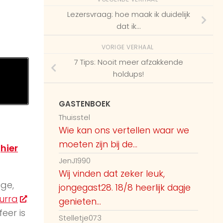
Lezersvraag: hoe maak ik duidelijk
dat ik…
VORIGE VERHAAL
7 Tips: Nooit meer afzakkende
holdups!
GASTENBOEK
Thuisstel
Wie kan ons vertellen waar we
moeten zijn bij de...
e
hier
JenJ1990
Wij vinden dat zeker leuk,
ige,
jongegast28. 18/8 heerlijk dagje
urra
genieten...
feer is
Stelletje073