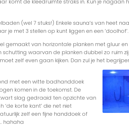
ar komt de kleedruimte straks in. Kun je nagaan 
lbaden (wel 7 stuks!) Enkele sauna’s van heet naa
 je met 3 stellen op kunt liggen en een ‘doolhof’.
sel gemaakt van horizontale planken met gluur en
en schutting waarvan de planken dubbel zo ruim zij
oet zelf even gaan kijken. Dan zul je het begrijpe
 rond met een witte badhanddoek
ogen komen in de toekomst. De
wart slag gedraaid ten opzichte van
de korte kant’ die net niet
atuurlijk zelf een fijne handdoek of
t… hahaha