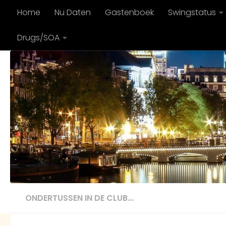
Home
Nu Daten
Gastenboek
Swingstatus
Doorgaan naar inhoud
Drugs/SOA
ONDERTUSSEN IN DE CLUB...