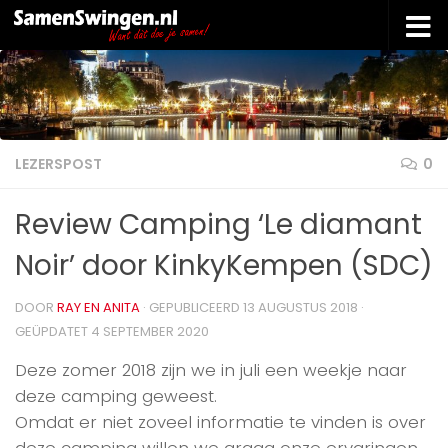
Doorgaan naar inhoud
LEZERSPOST
0
Review Camping ‘Le diamant
Noir’ door KinkyKempen (SDC)
DOOR
RAY EN ANITA
· GEPUBLICEERD
13 AUGUSTUS 2018
·
GEÜPDATET
4 SEPTEMBER 2020
Deze zomer 2018 zijn we in juli een weekje naar
deze camping geweest.
Omdat er niet zoveel informatie te vinden is over