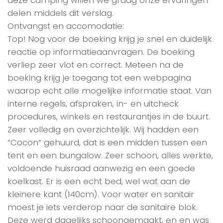
deze camping willen we graag onze ervaringen
delen middels dit verslag.
Ontvangst en accomodatie:
Top! Nog voor de boeking krijg je snel en duidelijk
reactie op informatieaanvragen. De boeking
verliep zeer vlot en correct. Meteen na de
boeking krijg je toegang tot een webpagina
waarop echt alle mogelijke informatie staat. Van
interne regels, afspraken, in- en uitcheck
procedures, winkels en restaurantjes in de buurt.
Zeer volledig en overzichtelijk. Wij hadden een
“Cocon” gehuurd, dat is een midden tussen een
tent en een bungalow. Zeer schoon, alles werkte,
voldoende huisraad aanwezig en een goede
koelkast. Er is een echt bed, wel wat aan de
kleinere kant (140cm). Voor water en sanitair
moest je iets verderop naar de sanitaire blok.
Deze werd dagelijks schoongemaakt, en en was