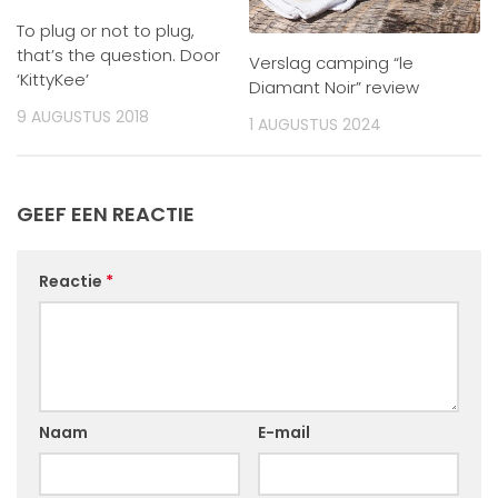
To plug or not to plug,
that’s the question. Door
Verslag camping “le
‘KittyKee’
Diamant Noir” review
9 AUGUSTUS 2018
1 AUGUSTUS 2024
GEEF EEN REACTIE
Reactie
*
Naam
E-mail