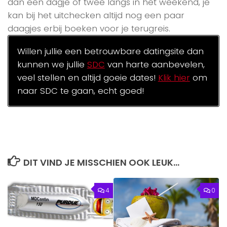
dan een dagje of twee langs in het weekend, je
kan bij het uitchecken altijd nog een paar
daagjes erbij boeken voor je terugreis.
Willen jullie een betrouwbare datingsite dan
kunnen we jullie
SDC
van harte aanbevelen,
veel stellen en altijd goeie dates!
Klik hier
om
naar SDC te gaan, echt goed!
DIT VIND JE MISSCHIEN OOK LEUK...
4
0