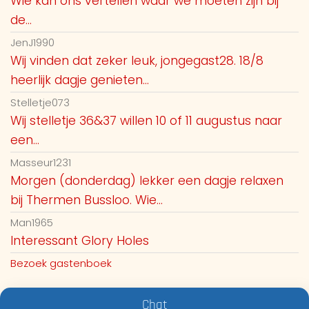
Wie kan ons vertellen waar we moeten zijn bij
de...
JenJ1990
Wij vinden dat zeker leuk, jongegast28. 18/8
heerlijk dagje genieten...
Stelletje073
Wij stelletje 36&37 willen 10 of 11 augustus naar
een...
Masseur1231
Morgen (donderdag) lekker een dagje relaxen
bij Thermen Bussloo. Wie...
Man1965
Interessant Glory Holes
Bezoek gastenboek
Chat