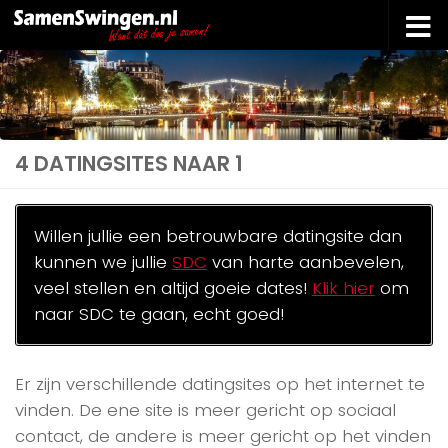
Doorgaan naar inhoud
4 DATINGSITES NAAR 1
Willen jullie een betrouwbare datingsite dan
kunnen we jullie
SDC
van harte aanbevelen,
veel stellen en altijd goeie dates!
Klik hier
om
naar SDC te gaan, echt goed!
Er zijn verschillende datingsites op het internet te
vinden. De ene site is meer gericht op sociaal
contact, de andere is meer gericht op het vinden