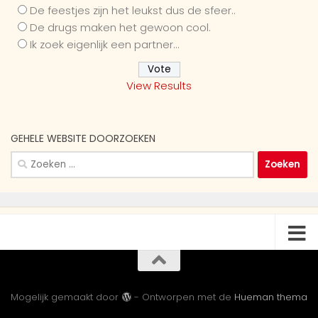
De feestjes zijn het leukst dus de sfeer..
De drugs maken het gewoon cool.
Ik zoek eigenlijk een partner...
View Results
GEHELE WEBSITE DOORZOEKEN
Zoeken
naar:
Mogelijk gemaakt door
- Ontworpen met de
Hueman thema