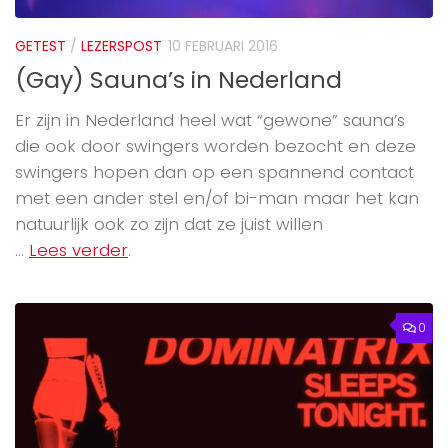
GETEST
/
LEZERSPOST
10 FEBRUARI 2016
(Gay) Sauna’s in Nederland
Er zijn in Nederland heel wat “gewone” sauna’s
die ook door swingers worden bezocht en deze
swingers hopen dan op een spannend contact
met een ander stel en/of bi-man maar het kan
natuurlijk ook zo zijn dat ze juist willen
...
Lees verder
.
0