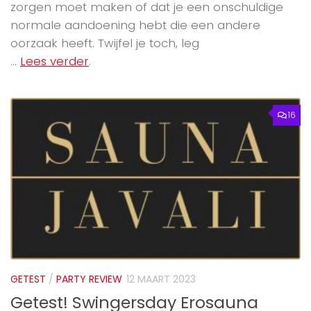
zorgen moet maken of dat je een onschuldige
normale aandoening hebt die een andere
oorzaak heeft. Twijfel je toch, leg
...
Lees verder
.
16
GETEST
/
PARTY REVIEW
12 MAART 2023
Getest! Swingersday Erosauna