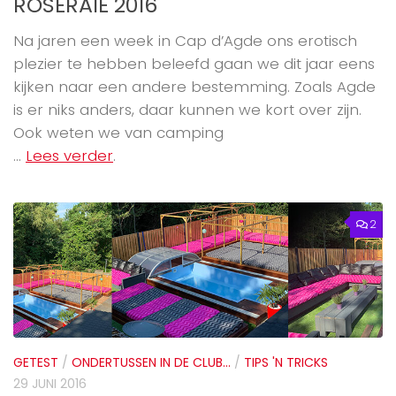
ROSERAIE 2016
Na jaren een week in Cap d’Agde ons erotisch
plezier te hebben beleefd gaan we dit jaar eens
kijken naar een andere bestemming. Zoals Agde
is er niks anders, daar kunnen we kort over zijn.
Ook weten we van camping
...
Lees verder
.
2
GETEST
/
ONDERTUSSEN IN DE CLUB...
/
TIPS 'N TRICKS
29 JUNI 2016