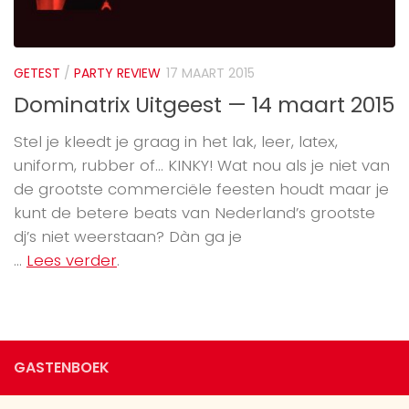
GETEST
/
PARTY REVIEW
17 MAART 2015
Dominatrix Uitgeest — 14 maart 2015
Stel je kleedt je graag in het lak, leer, latex,
uniform, rubber of… KINKY! Wat nou als je niet van
de grootste commerciële feesten houdt maar je
kunt de betere beats van Nederland’s grootste
dj’s niet weerstaan? Dàn ga je
...
Lees verder
.
GASTENBOEK