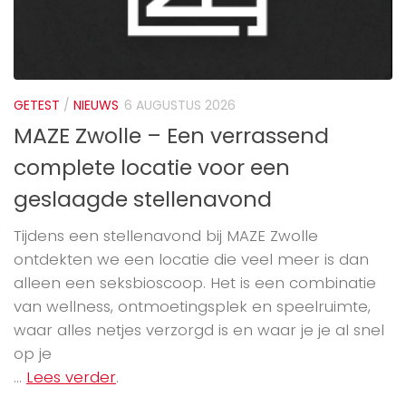
GETEST
/
NIEUWS
6 AUGUSTUS 2026
MAZE Zwolle – Een verrassend
complete locatie voor een
geslaagde stellenavond
Tijdens een stellenavond bij MAZE Zwolle
ontdekten we een locatie die veel meer is dan
alleen een seksbioscoop. Het is een combinatie
van wellness, ontmoetingsplek en speelruimte,
waar alles netjes verzorgd is en waar je je al snel
op je
...
Lees verder
.