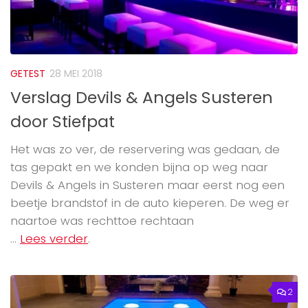
GETEST
28 MEI 2018
Verslag Devils & Angels Susteren
door Stiefpat
Het was zo ver, de reservering was gedaan, de
tas gepakt en we konden bijna op weg naar
Devils & Angels in Susteren maar eerst nog een
beetje brandstof in de auto kieperen. De weg er
naartoe was rechttoe rechtaan
...
Lees verder
.
2