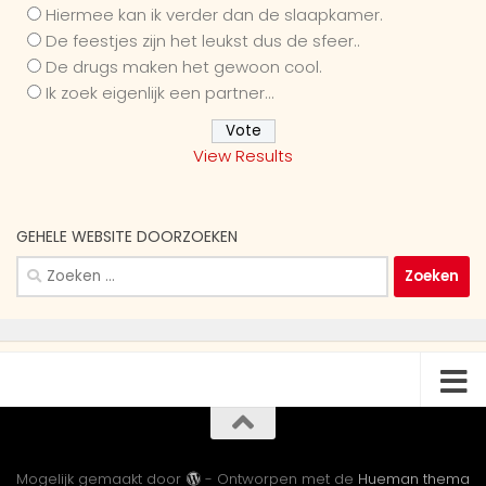
Hiermee kan ik verder dan de slaapkamer.
De feestjes zijn het leukst dus de sfeer..
De drugs maken het gewoon cool.
Ik zoek eigenlijk een partner...
View Results
GEHELE WEBSITE DOORZOEKEN
Zoeken
naar:
Mogelijk gemaakt door
- Ontworpen met de
Hueman thema