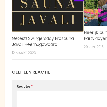
Heerlijk bu
PartyPlayer
Getest! Swingersday Erosauna
Javali Heerhugowaard
29 JUNI 2016
12 MAART 2023
GEEF EEN REACTIE
Reactie
*