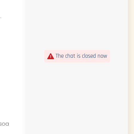
.
The chat is closed now
 soa