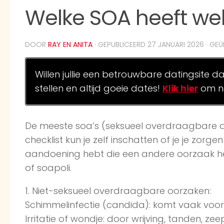
Welke SOA heeft wel
DOOR
RAY EN ANITA
· GEPUBLICEERD
27 JANUARI 2026
· GE
Willen jullie een betrouwbare datingsite d
stellen en altijd goeie dates!
Klik hier
om na
De meeste soa’s (seksueel overdraagbare a
checklist kun je zelf inschatten of je je zo
aandoening hebt die een andere oorzaak heeft
of soapoli.
1. Niet-seksueel overdraagbare oorzaken:
Schimmelinfectie (candida): komt vaak voor; 
Irritatie of wondje: door wrijving, tanden, z