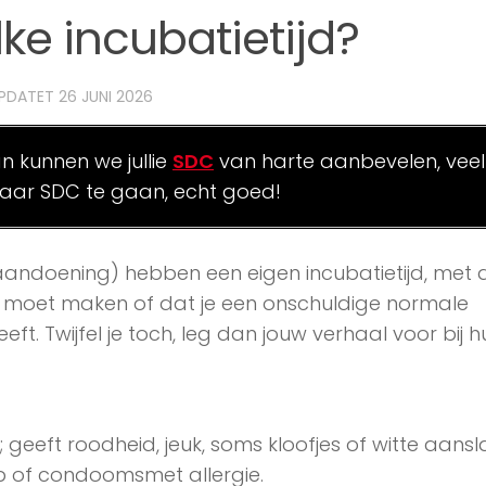
ke incubatietijd?
ÜPDATET
26 JUNI 2026
an kunnen we jullie
SDC
van harte aanbevelen, veel
ar SDC te gaan, echt goed!
andoening) hebben een eigen incubatietijd, met 
rgen moet maken of dat je een onschuldige normale
. Twijfel je toch, leg dan jouw verhaal voor bij h
geeft roodheid, jeuk, soms kloofjes of witte aansl
eep of condoomsmet allergie.