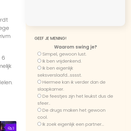
rdt
wege
rivm
GEEF JE MENING!
Waarom swing je?
Simpel, gewoon lust.
 6
Ik ben vrijdenkend.
elijk
Ik ben eigenlijk
seksverslaafd...sssst.
delen.
Hiermee kan ik verder dan de
slaapkamer.
De feestjes zijn het leukst dus de
sfeer..
De drugs maken het gewoon
cool.
Ik zoek eigenlijk een partner...
3