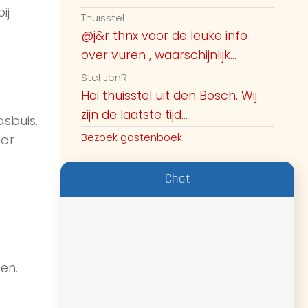
ij
Thuisstel
@j&r thnx voor de leuke info
over vuren , waarschijnlijk...
Stel JenR
Hoi thuisstel uit den Bosch. Wij
zijn de laatste tijd...
sbuis.
Bezoek gastenboek
aar
Chat
en.