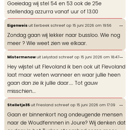
Goeiedag wij stel 54 en 53 ook de 25e
me
stellendag azzurra vanaf uur of 13.00
Wis
...
Eigenweis
uit
Eerbeek
schreef op
15 juni 2026
om
19:56
de
Zondag gaan wij lekker naar bussloo. Wie nog
me
meer ? Wie weet zien we elkaar.
Wis
...
Mistermenow
uit
Lelystad
schreef op
15 juni 2026
om
18:47
de
Hey wijstel uit Flevoland ik ben ook uit Flevoland
me
laat maar weten wanneer en waar jullie heen
gaan dan zie ik jullie daar..... Tot gauw
misschien....
Wis
...
Stelletje35
uit
Friesland
schreef op
15 juni 2026
om
17:09
de
Gaan er binnenkort nog ondeugende mensen
me
naar de Woudfennnen in Joure? Wij denken dat