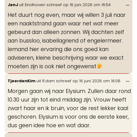
Wis
...
JenJ
uit
Eindhoven
schreef op
16 juni 2026
om
16:54
de
Het duurt nog even, maar wij willen 3 juli naar
me
een naaktstrand gaan waar net wat meer
gebeurd dan alleen zonnen. Wij dachten zelf
aan bussloo, isabellagriend of engelermeer.
Iemand hier ervaring die ons goed kan
adviseren, kleine beschrijving waar we exact
moeten zijn is ook niet ongewenst
Wis
...
TjeerdenKim
uit
R.dam
schreef op
16 juni 2026
om
16:08
de
Morgen gaan wij naar Elysium. Zullen daar rond
me
10.30 uur zijn tot eind middag zijn. Vrouw heeft
zwart haar en ik bruin, voor de rest lekker kaal
geschoren. Elysium is voor ons de eerste keer,
dus geen idee hoe en wat daar.