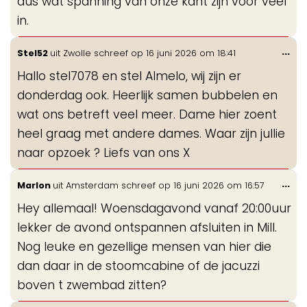
dus wat spanning van onze kant zijn voor veel
in.
Wis
...
Stel52
uit
Zwolle
schreef op
16 juni 2026
om
18:41
de
Hallo stel7078 en stel Almelo, wij zijn er
me
donderdag ook. Heerlijk samen bubbelen en
wat ons betreft veel meer. Dame hier zoent
heel graag met andere dames. Waar zijn jullie
naar opzoek ? Liefs van ons X
Wis
...
Marlon
uit
Amsterdam
schreef op
16 juni 2026
om
16:57
de
Hey allemaal! Woensdagavond vanaf 20:00uur
me
lekker de avond ontspannen afsluiten in Mill.
Nog leuke en gezellige mensen van hier die
dan daar in de stoomcabine of de jacuzzi
boven t zwembad zitten?