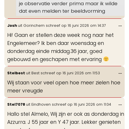
je observatie verder prima maar ik wilde
dat even melden ter beeldvorming
Wis
...
Josh
uit
Gorinchem
schreef op
16 juni 2026
om
14:37
de
Hi! Gaan er stellen deze week nog naar het
me
Engelemeer? Ik ben daar woensdag en
donderdag einde middag.36 jaar, goed
gebouwd en geschapen met ervaring
Wis
...
Stelbest
uit
Best
schreef op
16 juni 2026
om
11:53
de
Wij staan voor veel open hoe meer zielen hoe
me
meer vreugde
Wis
...
Stel7078
uit
Eindhoven
schreef op
16 juni 2026
om
11:04
de
Hallo stel Almelo, Wij zijn er ook as donderdag in
me
Azzurra. J 55 jaar en Y 47 jaar. Lekker genieten