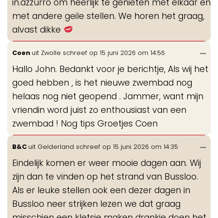
in.azzurro om heerlijk te genieten met elkaar en
met andere geile stellen. We horen het graag,
alvast dikke
Wis
...
Coen
uit
Zwolle
schreef op
15 juni 2026
om
14:56
de
Hallo John. Bedankt voor je berichtje, Als wij het
me
goed hebben , is het nieuwe zwembad nog
helaas nog niet geopend . Jammer, want mijn
vriendin word juist zo enthousiast van een
zwembad ! Nog tips Groetjes Coen
Wis
...
B&C
uit
Gelderland
schreef op
15 juni 2026
om
14:35
de
Eindelijk komen er weer mooie dagen aan. Wij
me
zijn dan te vinden op het strand van Bussloo.
Als er leuke stellen ook een dezer dagen in
Bussloo neer strijken lezen we dat graag
misschien een kletsje maken drankje doen het