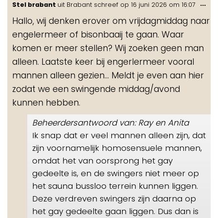
Wis
...
Stel brabant
uit
Brabant
schreef op
16 juni 2026
om
16:07
de
Hallo, wij denken erover om vrijdagmiddag naar
me
engelermeer of bisonbaaij te gaan. Waar
komen er meer stellen? Wij zoeken geen man
alleen. Laatste keer bij engerlermeer vooral
mannen alleen gezien… Meldt je even aan hier
zodat we een swingende middag/avond
kunnen hebben.
Beheerdersantwoord van: Ray en Anita
Ik snap dat er veel mannen alleen zijn, dat
zijn voornamelijk homosensuele mannen,
omdat het van oorsprong het gay
gedeelte is, en de swingers niet meer op
het sauna bussloo terrein kunnen liggen.
Deze verdreven swingers zijn daarna op
het gay gedeelte gaan liggen. Dus dan is