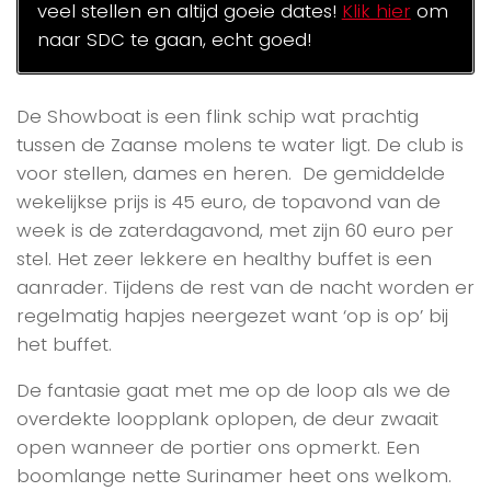
veel stellen en altijd goeie dates!
Klik hier
om
naar SDC te gaan, echt goed!
De Showboat is een flink schip wat prachtig
tussen de Zaanse molens te water ligt. De club is
voor stellen, dames en heren. De gemiddelde
wekelijkse prijs is 45 euro, de topavond van de
week is de zaterdagavond, met zijn 60 euro per
stel. Het zeer lekkere en healthy buffet is een
aanrader. Tijdens de rest van de nacht worden er
regelmatig hapjes neergezet want ‘op is op’ bij
het buffet.
De fantasie gaat met me op de loop als we de
overdekte loopplank oplopen, de deur zwaait
open wanneer de portier ons opmerkt. Een
boomlange nette Surinamer heet ons welkom.