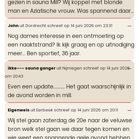
gezien in sauna Mill? Wij koppel met blonde
man en Aziatische vrouw. Was spannend daar…
Wis
...
John
uit
Dordrecht
schreef op
14 juni 2026
om
23:31
de
Nog dames interesse in een ontmoeting op
me
een naaktstrand? Ik kijk graag en op uitnodiging
meer… Ben sportief, 36 jaar.
Wis
...
ikke--- sauna ganger
uit
Nijmegen
schreef op
14 juni 2026
de
om
20:43
me
Even een update............ Het gaat waarschijnlijk in
de avond worden in mill.
Wis
...
Eigenweis
uit
Eerbeek
schreef op
14 juni 2026
om
20:11
de
Wij stel gaan zaterdag de 20e naar de veluwse
me
bron welk stel gaan we daar tegen komen en
wie weet een spannende geile avond hebben.