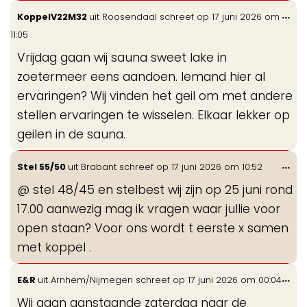
Wis
...
KoppelV22M32
uit
Roosendaal
schreef op
17 juni 2026
om
de
11:05
me
Vrijdag gaan wij sauna sweet lake in
zoetermeer eens aandoen. Iemand hier al
ervaringen? Wij vinden het geil om met andere
stellen ervaringen te wisselen. Elkaar lekker op
geilen in de sauna.
Wis
...
Stel 55/50
uit
Brabant
schreef op
17 juni 2026
om
10:52
de
@ stel 48/45 en stelbest wij zijn op 25 juni rond
me
17.00 aanwezig mag ik vragen waar jullie voor
open staan? Voor ons wordt t eerste x samen
met koppel .
Wis
...
E&R
uit
Arnhem/Nijmegen
schreef op
17 juni 2026
om
00:04
de
Wij gaan aanstaande zaterdag naar de
me