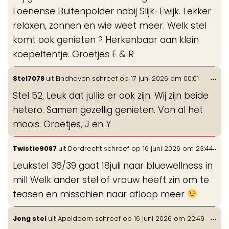
Loenense Buitenpolder nabij Slijk-Ewijk. Lekker
relaxen, zonnen en wie weet meer. Welk stel
komt ook genieten ? Herkenbaar aan klein
koepeltentje. Groetjes E & R
Wis
...
Stel7078
uit
Eindhoven
schreef op
17 juni 2026
om
00:01
de
Stel 52, Leuk dat jullie er ook zijn. Wij zijn beide
me
hetero. Samen gezellig genieten. Van al het
moois. Groetjes, J en Y
Wis
...
Twistie9087
uit
Dordrecht
schreef op
16 juni 2026
om
23:44
de
Leukstel 36/39 gaat 18juli naar bluewellness in
me
mill Welk ander stel of vrouw heeft zin om te
teasen en misschien naar afloop meer
Wis
...
Jong stel
uit
Apeldoorn
schreef op
16 juni 2026
om
22:49
de