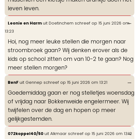
leven leven.
Wis
...
Leonie en Harm
uit
Doetinchem
schreef op
15 juni 2026
om
de
13:23
me
Hoi, nog meer leuke stellen die morgen naar
stroombroek gaan? Wij denken erover als de
kids op school zitten om van 10-2 te gaan? Nog
meer stellen morgen?
Wis
...
BenF
uit
Gennep
schreef op
15 juni 2026
om
13:21
de
Goedemiddag gaan er nog stelletjes woensdag
me
of vrijdag naar Bokkenweide engelermeer. Wij
twijfelen over de dag en hopen op meer
gelijkgestemden.
Wis
...
072koppel40/50
uit
Alkmaar
schreef op
15 juni 2026
om
13:12
de