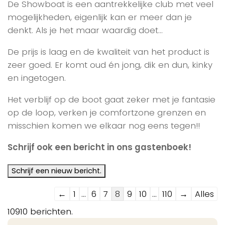
De Showboat is een aantrekkelijke club met veel
mogelijkheden, eigenlijk kan er meer dan je
denkt. Als je het maar waardig doet…
De prijs is laag en de kwaliteit van het product is
zeer goed. Er komt oud én jong, dik en dun, kinky
en ingetogen.
Het verblijf op de boot gaat zeker met je fantasie
op de loop, verken je comfortzone grenzen en
misschien komen we elkaar nog eens tegen!!
Schrijf ook een bericht in ons gastenboek!
Navigatie
←
1
...
6
7
8
9
10
...
110
→
Alles
door
10910 berichten.
de