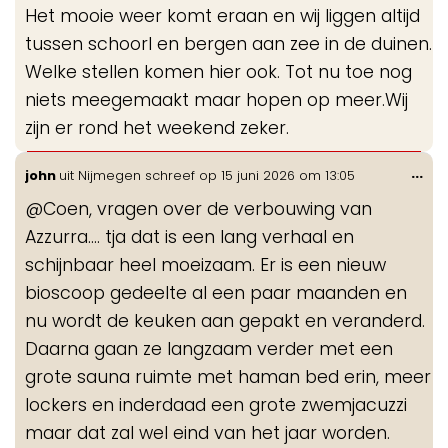
Het mooie weer komt eraan en wij liggen altijd
me
tussen schoorl en bergen aan zee in de duinen.
Welke stellen komen hier ook. Tot nu toe nog
niets meegemaakt maar hopen op meer.Wij
zijn er rond het weekend zeker.
Wis
...
john
uit
Nijmegen
schreef op
15 juni 2026
om
13:05
de
@Coen, vragen over de verbouwing van
me
Azzurra.... tja dat is een lang verhaal en
schijnbaar heel moeizaam. Er is een nieuw
bioscoop gedeelte al een paar maanden en
nu wordt de keuken aan gepakt en veranderd.
Daarna gaan ze langzaam verder met een
grote sauna ruimte met haman bed erin, meer
lockers en inderdaad een grote zwemjacuzzi
maar dat zal wel eind van het jaar worden.