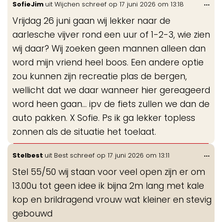
Wis
...
SofieJim
uit
Wijchen
schreef op
17 juni 2026
om
13:18
gastenboek-
de
lijst
Vrijdag 26 juni gaan wij lekker naar de
me
aarlesche vijver rond een uur of 1-2-3, wie zien
wij daar? Wij zoeken geen mannen alleen dan
word mijn vriend heel boos. Een andere optie
zou kunnen zijn recreatie plas de bergen,
wellicht dat we daar wanneer hier gereageerd
word heen gaan… ipv de fiets zullen we dan de
auto pakken. X Sofie. Ps ik ga lekker topless
zonnen als de situatie het toelaat.
Wis
...
Stelbest
uit
Best
schreef op
17 juni 2026
om
13:11
de
Stel 55/50 wij staan voor veel open zijn er om
me
13.00u tot geen idee ik bijna 2m lang met kale
kop en brildragend vrouw wat kleiner en stevig
gebouwd