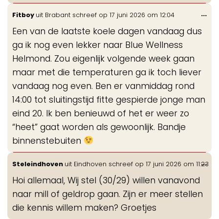
Wis
...
Fitboy
uit
Brabant
schreef op
17 juni 2026
om
12:04
de
Een van de laatste koele dagen vandaag dus
me
ga ik nog even lekker naar Blue Wellness
Helmond. Zou eigenlijk volgende week gaan
maar met die temperaturen ga ik toch liever
vandaag nog even. Ben er vanmiddag rond
14:00 tot sluitingstijd fitte gespierde jonge man
eind 20. Ik ben benieuwd of het er weer zo
“heet” gaat worden als gewoonlijk. Bandje
binnenstebuiten
Wis
...
Steleindhoven
uit
Eindhoven
schreef op
17 juni 2026
om
11:23
de
Hoi allemaal, Wij stel (30/29) willen vanavond
me
naar mill of geldrop gaan. Zijn er meer stellen
die kennis willem maken? Groetjes