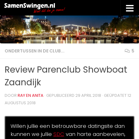
Doorgaan naar inhoud
ONDERTUSSEN IN DE CLUB...
5
Review Parenclub Showboat
Zaandijk
DOOR
RAY EN ANITA
· GEPUBLICEERD
29 APRIL 2018
· GEÜPDATET
12
AUGUSTUS 2018
Willen jullie een betrouwbare datingsite dan
kunnen we jullie
SDC
van harte aanbevelen,