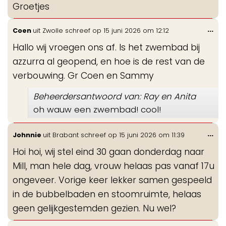
Groetjes
Wis
...
Coen
uit
Zwolle
schreef op
15 juni 2026
om
12:12
de
Hallo wij vroegen ons af. Is het zwembad bij
me
azzurra al geopend, en hoe is de rest van de
verbouwing. Gr Coen en Sammy
Beheerdersantwoord van: Ray en Anita
oh wauw een zwembad! cool!
Wis
...
Johnnie
uit
Brabant
schreef op
15 juni 2026
om
11:39
de
Hoi hoi, wij stel eind 30 gaan donderdag naar
me
Mill, man hele dag, vrouw helaas pas vanaf 17u
ongeveer. Vorige keer lekker samen gespeeld
in de bubbelbaden en stoomruimte, helaas
geen gelijkgestemden gezien. Nu wel?