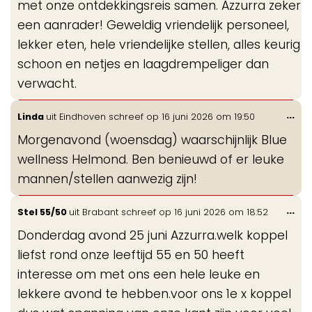
met onze ontdekkingsreis samen. Azzurra zeker
een aanrader! Geweldig vriendelijk personeel,
lekker eten, hele vriendelijke stellen, alles keurig
schoon en netjes en laagdrempeliger dan
verwacht.
Wis
...
Linda
uit
Eindhoven
schreef op
16 juni 2026
om
19:50
de
Morgenavond (woensdag) waarschijnlijk Blue
me
wellness Helmond. Ben benieuwd of er leuke
mannen/stellen aanwezig zijn!
Wis
...
Stel 55/50
uit
Brabant
schreef op
16 juni 2026
om
18:52
de
Donderdag avond 25 juni Azzurra.welk koppel
me
liefst rond onze leeftijd 55 en 50 heeft
interesse om met ons een hele leuke en
lekkere avond te hebben.voor ons 1e x koppel