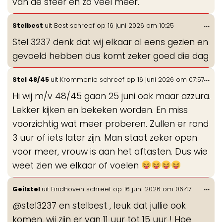
van de sfeer en zo veel meer.
Wis
...
Stelbest
uit
Best
schreef op
16 juni 2026
om
10:25
de
Stel 3237 denk dat wij elkaar al eens gezien en
me
gevoeld hebben dus komt zeker goed die dag
Wis
...
Stel 48/45
uit
Krommenie
schreef op
16 juni 2026
om
07:57
de
Hi wij m/v 48/45 gaan 25 juni ook maar azzura.
me
Lekker kijken en bekeken worden. En miss
voorzichtig wat meer proberen. Zullen er rond
3 uur of iets later zijn. Man staat zeker open
voor meer, vrouw is aan het aftasten. Dus wie
weet zien we elkaar of voelen
Wis
...
Geilstel
uit
Eindhoven
schreef op
16 juni 2026
om
06:47
de
@stel3237 en stelbest , leuk dat jullie ook
me
komen, wij zijn er van 11 uur tot 15 uur ! Hoe