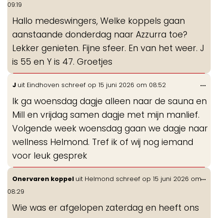
de
09:19
me
Hallo medeswingers, Welke koppels gaan
aanstaande donderdag naar Azzurra toe?
Lekker genieten. Fijne sfeer. En van het weer. J
is 55 en Y is 47. Groetjes
Wis
...
J
uit
Eindhoven
schreef op
15 juni 2026
om
08:52
de
Ik ga woensdag dagje alleen naar de sauna en
me
Mill en vrijdag samen dagje met mijn manlief.
Volgende week woensdag gaan we dagje naar
wellness Helmond. Tref ik of wij nog iemand
voor leuk gesprek
Wis
...
Onervaren koppel
uit
Helmond
schreef op
15 juni 2026
om
de
08:29
me
Wie was er afgelopen zaterdag en heeft ons