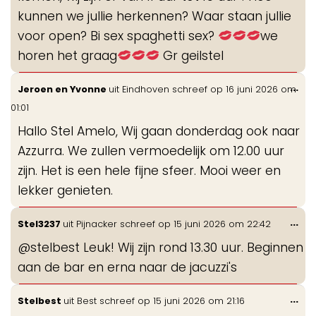
kunnen we jullie herkennen? Waar staan jullie
voor open? Bi sex spaghetti sex?
we
horen het graag
Gr geilstel
Wis
...
Jeroen en Yvonne
uit
Eindhoven
schreef op
16 juni 2026
om
de
01:01
me
Hallo Stel Amelo, Wij gaan donderdag ook naar
Azzurra. We zullen vermoedelijk om 12.00 uur
zijn. Het is een hele fijne sfeer. Mooi weer en
lekker genieten.
Wis
...
Stel3237
uit
Pijnacker
schreef op
15 juni 2026
om
22:42
de
@stelbest Leuk! Wij zijn rond 13.30 uur. Beginnen
me
aan de bar en erna naar de jacuzzi's
Wis
...
Stelbest
uit
Best
schreef op
15 juni 2026
om
21:16
de