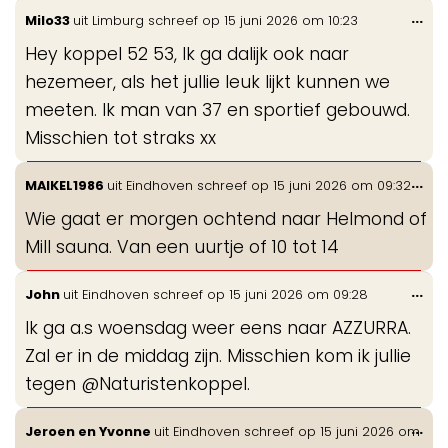
Wis
...
Milo33
uit
Limburg
schreef op
15 juni 2026
om
10:23
de
Hey koppel 52 53, Ik ga dalijk ook naar
me
hezemeer, als het jullie leuk lijkt kunnen we
meeten. Ik man van 37 en sportief gebouwd.
Misschien tot straks xx
Wis
...
MAIKEL1986
uit
Eindhoven
schreef op
15 juni 2026
om
09:32
de
Wie gaat er morgen ochtend naar Helmond of
me
Mill sauna. Van een uurtje of 10 tot 14
Wis
...
John
uit
Eindhoven
schreef op
15 juni 2026
om
09:28
de
Ik ga a.s woensdag weer eens naar AZZURRA.
me
Zal er in de middag zijn. Misschien kom ik jullie
tegen @Naturistenkoppel.
Wis
...
Jeroen en Yvonne
uit
Eindhoven
schreef op
15 juni 2026
om