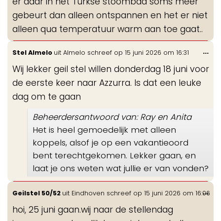
er daar in het Turkse stoombad soms meer
gebeurt dan alleen ontspannen en het er niet
alleen qua temperatuur warm aan toe gaat..
Wis
...
Stel Almelo
uit
Almelo
schreef op
15 juni 2026
om
16:31
de
Wij lekker geil stel willen donderdag 18 juni voor
me
de eerste keer naar Azzurra. Is dat een leuke
dag om te gaan
Beheerdersantwoord van: Ray en Anita
Het is heel gemoedelijk met alleen
koppels, alsof je op een vakantieoord
bent terechtgekomen. Lekker gaan, en
laat je ons weten wat jullie er van vonden?
Wis
...
Geilstel 50/52
uit
Eindhoven
schreef op
15 juni 2026
om
16:06
de
hoi, 25 juni gaan.wij naar de stellendag
me