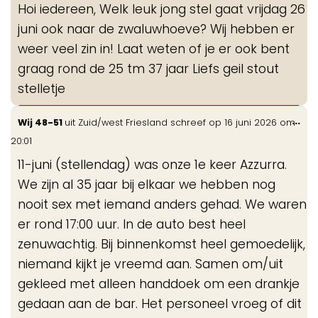
Hoi iedereen, Welk leuk jong stel gaat vrijdag 26
me
juni ook naar de zwaluwhoeve? Wij hebben er
weer veel zin in! Laat weten of je er ook bent
graag rond de 25 tm 37 jaar Liefs geil stout
stelletje
Wis
...
Wij 48-51
uit
Zuid/west Friesland
schreef op
16 juni 2026
om
de
20:01
me
11-juni (stellendag) was onze 1e keer Azzurra.
We zijn al 35 jaar bij elkaar we hebben nog
nooit sex met iemand anders gehad. We waren
er rond 17:00 uur. In de auto best heel
zenuwachtig. Bij binnenkomst heel gemoedelijk,
niemand kijkt je vreemd aan. Samen om/uit
gekleed met alleen handdoek om een drankje
gedaan aan de bar. Het personeel vroeg of dit