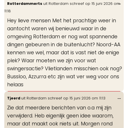
Wis
...
Rotterdammerts
uit
Rotterdam
schreef op
15 juni 2026
om
de
11:18
me
Hey lieve mensen Met het prachtige weer in
aantocht waren wij benieuwd waar in de
omgeving Rotterdam er nog wat spannende
dingen gebeuren in de buitenlucht? Noord-AA
kennen we wel, maar dat is vast niet de enige
plek? Waar moeten we zijn voor wat
swingersactie? Vlietlanden misschien ook nog?
Bussloo, Azzurra etc zijn wat ver weg voor ons
helaas
Wis
...
Tjeerd
uit
Rotterdam
schreef op
15 juni 2026
om
11:13
de
Zie dat meerdere berichten van o.a mij zijn
me
verwijderd. Heb eigenlijk geen idee waarom,
maar dat maakt ook niets uit. Morgen rond