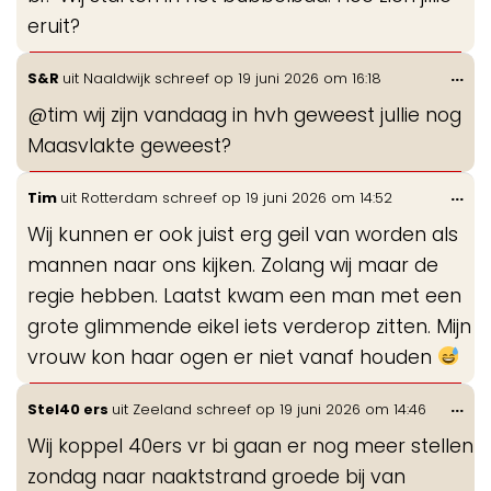
eruit?
Wis
...
S&R
uit
Naaldwijk
schreef op
19 juni 2026
om
16:18
de
@tim wij zijn vandaag in hvh geweest jullie nog
me
Maasvlakte geweest?
Wis
...
Tim
uit
Rotterdam
schreef op
19 juni 2026
om
14:52
de
Wij kunnen er ook juist erg geil van worden als
me
mannen naar ons kijken. Zolang wij maar de
regie hebben. Laatst kwam een man met een
grote glimmende eikel iets verderop zitten. Mijn
vrouw kon haar ogen er niet vanaf houden
Wis
...
Stel40 ers
uit
Zeeland
schreef op
19 juni 2026
om
14:46
de
Wij koppel 40ers vr bi gaan er nog meer stellen
me
zondag naar naaktstrand groede bij van