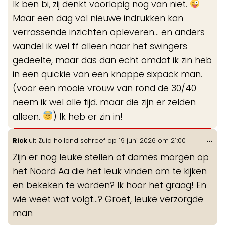
Ik ben bi, zij denkt voorlopig nog van niet.
Maar een dag vol nieuwe indrukken kan
verrassende inzichten opleveren... en anders
wandel ik wel ff alleen naar het swingers
gedeelte, maar das dan echt omdat ik zin heb
in een quickie van een knappe sixpack man.
(voor een mooie vrouw van rond de 30/40
neem ik wel alle tijd. maar die zijn er zelden
alleen.
) Ik heb er zin in!
Wis
...
Rick
uit
Zuid holland
schreef op
19 juni 2026
om
21:00
de
Zijn er nog leuke stellen of dames morgen op
me
het Noord Aa die het leuk vinden om te kijken
en bekeken te worden? Ik hoor het graag! En
wie weet wat volgt...? Groet, leuke verzorgde
man