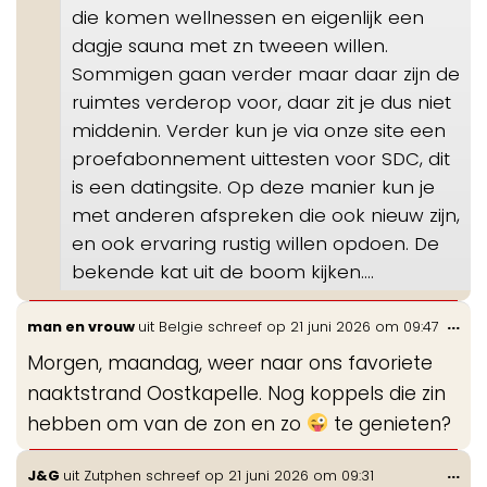
die komen wellnessen en eigenlijk een
dagje sauna met zn tweeen willen.
Sommigen gaan verder maar daar zijn de
ruimtes verderop voor, daar zit je dus niet
middenin. Verder kun je via onze site een
proefabonnement uittesten voor SDC, dit
is een datingsite. Op deze manier kun je
met anderen afspreken die ook nieuw zijn,
en ook ervaring rustig willen opdoen. De
bekende kat uit de boom kijken....
Wis
...
man en vrouw
uit
Belgie
schreef op
21 juni 2026
om
09:47
de
Morgen, maandag, weer naar ons favoriete
me
naaktstrand Oostkapelle. Nog koppels die zin
hebben om van de zon en zo
te genieten?
Wis
...
J&G
uit
Zutphen
schreef op
21 juni 2026
om
09:31