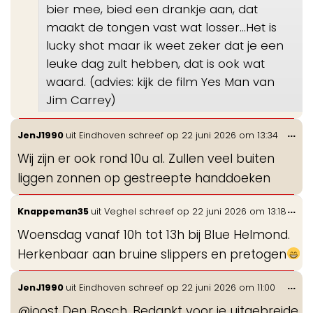
bier mee, bied een drankje aan, dat
maakt de tongen vast wat losser...Het is
lucky shot maar ik weet zeker dat je een
leuke dag zult hebben, dat is ook wat
waard. (advies: kijk de film Yes Man van
Jim Carrey)
Wis
...
JenJ1990
uit
Eindhoven
schreef op
22 juni 2026
om
13:34
de
Wij zijn er ook rond 10u al. Zullen veel buiten
me
liggen zonnen op gestreepte handdoeken
Wis
...
Knappeman35
uit
Veghel
schreef op
22 juni 2026
om
13:18
de
Woensdag vanaf 10h tot 13h bij Blue Helmond.
me
Herkenbaar aan bruine slippers en pretogen
Wis
...
JenJ1990
uit
Eindhoven
schreef op
22 juni 2026
om
11:00
de
@joost Den Bosch. Bedankt voor je uitgebreide