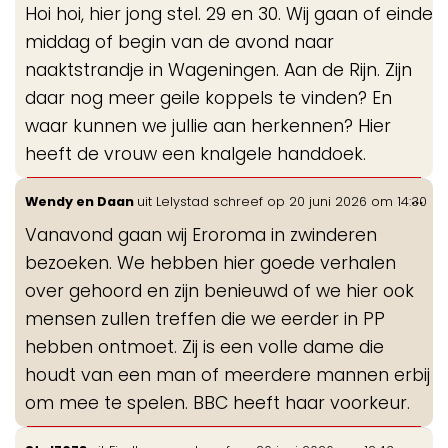
Hoi hoi, hier jong stel. 29 en 30. Wij gaan of einde
me
middag of begin van de avond naar
naaktstrandje in Wageningen. Aan de Rijn. Zijn
daar nog meer geile koppels te vinden? En
waar kunnen we jullie aan herkennen? Hier
heeft de vrouw een knalgele handdoek.
Wis
...
Wendy en Daan
uit
Lelystad
schreef op
20 juni 2026
om
14:30
de
Vanavond gaan wij Eroroma in zwinderen
me
bezoeken. We hebben hier goede verhalen
over gehoord en zijn benieuwd of we hier ook
mensen zullen treffen die we eerder in PP
hebben ontmoet. Zij is een volle dame die
houdt van een man of meerdere mannen erbij
om mee te spelen. BBC heeft haar voorkeur.
Wis
...