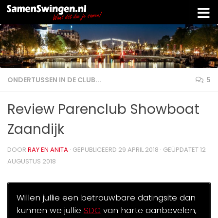
Doorgaan naar inhoud
ONDERTUSSEN IN DE CLUB...
5
Review Parenclub Showboat
Zaandijk
DOOR
RAY EN ANITA
· GEPUBLICEERD
29 APRIL 2018
· GEÜPDATET
12
AUGUSTUS 2018
Willen jullie een betrouwbare datingsite dan
kunnen we jullie
SDC
van harte aanbevelen,