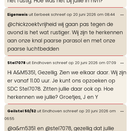
het rustig. Hoe was het bij jullie in hvh?
Wis
...
Eigenweis
uit
Eerbeek
schreef op
20 juni 2026
om
08:44
de
@chickzoektvrijheid wij gaan pas tegen de
me
avond is het wat rustiger. Wij zijn te herkennen
aan onze knal paarse parasol en met onze
paarse luchtbedden
Wis
...
Stel7078
uit
Eindhoven
schreef op
20 juni 2026
om
07:09
de
Hi A&M5351, Gezellig. Zien we elkaar daar. Wij zijn
me
er vanaf 11.00 uur. Je kunt ons opzoeken op
SDC Stel7078. Zitten jullie daar ook op. Hoe
herkennen we jullie? Groetjes, J en Y
Wis
...
Geilstel 50/52
uit
Eindhoven
schreef op
20 juni 2026
om
de
06:55
me
@a&m5351 en @stel7078, gezellig dat jullie