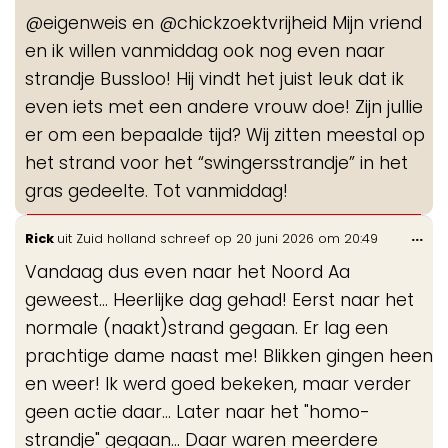
de
@eigenweis en @chickzoektvrijheid Mijn vriend
me
en ik willen vanmiddag ook nog even naar
strandje Bussloo! Hij vindt het juist leuk dat ik
even iets met een andere vrouw doe! Zijn jullie
er om een bepaalde tijd? Wij zitten meestal op
het strand voor het “swingersstrandje” in het
gras gedeelte. Tot vanmiddag!
Wis
...
Rick
uit
Zuid holland
schreef op
20 juni 2026
om
20:49
de
Vandaag dus even naar het Noord Aa
me
geweest... Heerlijke dag gehad! Eerst naar het
normale (naakt)strand gegaan. Er lag een
prachtige dame naast me! Blikken gingen heen
en weer! Ik werd goed bekeken, maar verder
geen actie daar... Later naar het "homo-
strandje" gegaan... Daar waren meerdere