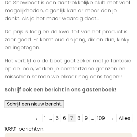
De Showboat is een aantrekkelijke club met veel
mogelijkheden, eigenlijk kan er meer dan je
denkt. Als je het maar waardig doet…
De prijs is laag en de kwaliteit van het product is
zeer goed. Er komt oud én jong, dik en dun, kinky
en ingetogen.
Het verblijf op de boot gaat zeker met je fantasie
op de loop, verken je comfortzone grenzen en
misschien komen we elkaar nog eens tegen!!
Schrijf ook een bericht in ons gastenboek!
Navigatie
←
1
...
5
6
7
8
9
...
109
→
Alles
door
10891 berichten.
de