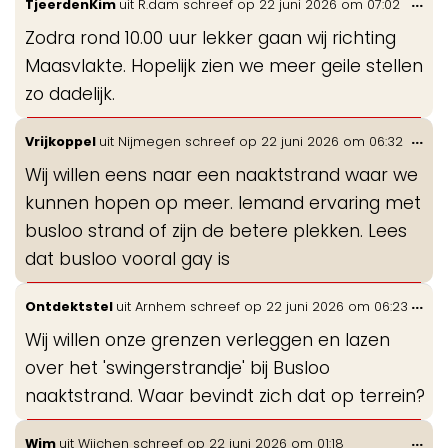
Wis
...
TjeerdenKim
uit
R.dam
schreef op
22 juni 2026
om
07:02
de
Zodra rond 10.00 uur lekker gaan wij richting
me
Maasvlakte. Hopelijk zien we meer geile stellen
zo dadelijk.
Wis
...
Vrijkoppel
uit
Nijmegen
schreef op
22 juni 2026
om
06:32
de
Wij willen eens naar een naaktstrand waar we
me
kunnen hopen op meer. Iemand ervaring met
busloo strand of zijn de betere plekken. Lees
dat busloo vooral gay is
Wis
...
Ontdektstel
uit
Arnhem
schreef op
22 juni 2026
om
06:23
de
Wij willen onze grenzen verleggen en lazen
me
over het 'swingerstrandje' bij Busloo
naaktstrand. Waar bevindt zich dat op terrein?
Wis
...
Wim
uit
Wijchen
schreef op
22 juni 2026
om
01:18