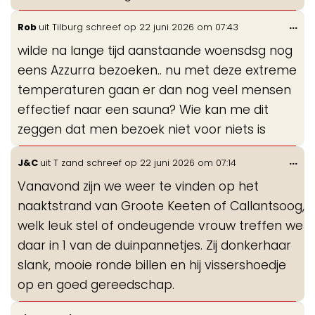
Wis
...
Rob
uit
Tilburg
schreef op
22 juni 2026
om
07:43
de
wilde na lange tijd aanstaande woensdsg nog
me
eens Azzurra bezoeken.. nu met deze extreme
temperaturen gaan er dan nog veel mensen
effectief naar een sauna? Wie kan me dit
zeggen dat men bezoek niet voor niets is
Wis
...
J&C
uit
T zand
schreef op
22 juni 2026
om
07:14
de
Vanavond zijn we weer te vinden op het
me
naaktstrand van Groote Keeten of Callantsoog,
welk leuk stel of ondeugende vrouw treffen we
daar in 1 van de duinpannetjes. Zij donkerhaar
slank, mooie ronde billen en hij vissershoedje
op en goed gereedschap.