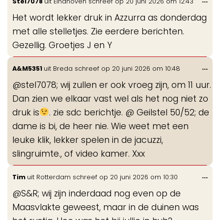
Stel7078
uit
Eindhoven
schreef op
20 juni 2026
om
12:43
de
Het wordt lekker druk in Azzurra as donderdag
me
met alle stelletjes. Zie eerdere berichten.
Gezellig. Groetjes J en Y
Wis
...
A&M5351
uit
Breda
schreef op
20 juni 2026
om
10:48
de
@stel7078; wij zullen er ook vroeg zijn, om 11 uur.
me
Dan zien we elkaar vast wel als het nog niet zo
druk is
. zie sdc berichtje. @ Geilstel 50/52; de
dame is bi, de heer nie. Wie weet met een
leuke klik, lekker spelen in de jacuzzi,
slingruimte., of video kamer. Xxx
Wis
...
Tim
uit
Rotterdam
schreef op
20 juni 2026
om
10:30
de
@S&R; wij zijn inderdaad nog even op de
me
Maasvlakte geweest, maar in de duinen was