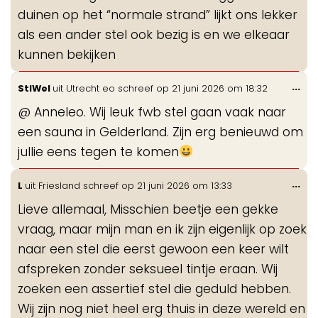
duinen op het “normale strand” lijkt ons lekker
als een ander stel ook bezig is en we elkeaar
kunnen bekijken
Wis
...
StlWel
uit
Utrecht eo
schreef op
21 juni 2026
om
18:32
de
@ Anneleo. Wij leuk fwb stel gaan vaak naar
me
een sauna in Gelderland. Zijn erg benieuwd om
jullie eens tegen te komen
Wis
...
L
uit
Friesland
schreef op
21 juni 2026
om
13:33
de
Lieve allemaal, Misschien beetje een gekke
me
vraag, maar mijn man en ik zijn eigenlijk op zoek
naar een stel die eerst gewoon een keer wilt
afspreken zonder seksueel tintje eraan. Wij
zoeken een assertief stel die geduld hebben.
Wij zijn nog niet heel erg thuis in deze wereld en