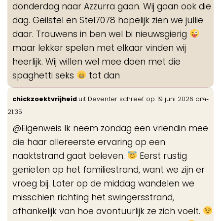
donderdag naar Azzurra gaan. Wij gaan ook die
dag. Geilstel en Stel7078 hopelijk zien we jullie
daar. Trouwens in ben wel bi nieuwsgierig
maar lekker spelen met elkaar vinden wij
heerlijk. Wij willen wel mee doen met die
spaghetti seks
tot dan
Wis
...
chickzoektvrijheid
uit
Deventer
schreef op
19 juni 2026
om
de
21:35
me
@Eigenweis Ik neem zondag een vriendin mee
die haar allereerste ervaring op een
naaktstrand gaat beleven.
Eerst rustig
genieten op het familiestrand, want we zijn er
vroeg bij. Later op de middag wandelen we
misschien richting het swingersstrand,
afhankelijk van hoe avontuurlijk ze zich voelt.