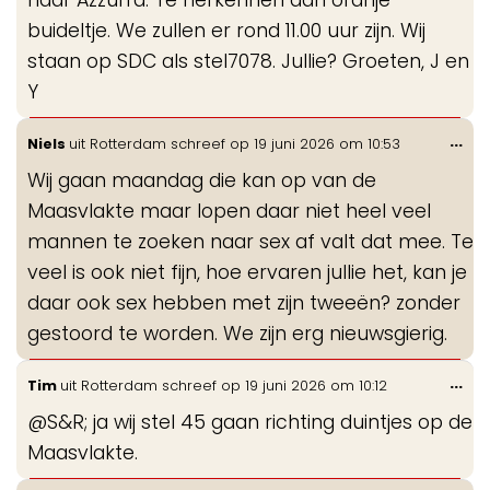
buideltje. We zullen er rond 11.00 uur zijn. Wij
staan op SDC als stel7078. Jullie? Groeten, J en
Y
Wis
...
Niels
uit
Rotterdam
schreef op
19 juni 2026
om
10:53
de
Wij gaan maandag die kan op van de
me
Maasvlakte maar lopen daar niet heel veel
mannen te zoeken naar sex af valt dat mee. Te
veel is ook niet fijn, hoe ervaren jullie het, kan je
daar ook sex hebben met zijn tweeën? zonder
gestoord te worden. We zijn erg nieuwsgierig.
Wis
...
Tim
uit
Rotterdam
schreef op
19 juni 2026
om
10:12
de
@S&R; ja wij stel 45 gaan richting duintjes op de
me
Maasvlakte.