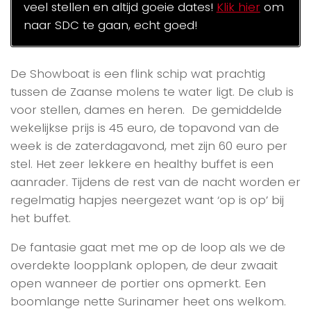
veel stellen en altijd goeie dates!
Klik hier
om
naar SDC te gaan, echt goed!
De Showboat is een flink schip wat prachtig
tussen de Zaanse molens te water ligt. De club is
voor stellen, dames en heren. De gemiddelde
wekelijkse prijs is 45 euro, de topavond van de
week is de zaterdagavond, met zijn 60 euro per
stel. Het zeer lekkere en healthy buffet is een
aanrader. Tijdens de rest van de nacht worden er
regelmatig hapjes neergezet want ‘op is op’ bij
het buffet.
De fantasie gaat met me op de loop als we de
overdekte loopplank oplopen, de deur zwaait
open wanneer de portier ons opmerkt. Een
boomlange nette Surinamer heet ons welkom.