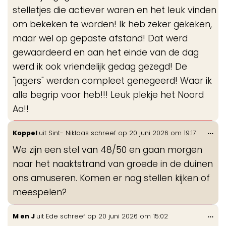
stelletjes die actiever waren en het leuk vinden
om bekeken te worden! Ik heb zeker gekeken,
maar wel op gepaste afstand! Dat werd
gewaardeerd en aan het einde van de dag
werd ik ook vriendelijk gedag gezegd! De
"jagers" werden compleet genegeerd! Waar ik
alle begrip voor heb!!! Leuk plekje het Noord
Aa!!
Wis
...
Koppel
uit
Sint- Niklaas
schreef op
20 juni 2026
om
19:17
de
We zijn een stel van 48/50 en gaan morgen
me
naar het naaktstrand van groede in de duinen
ons amuseren. Komen er nog stellen kijken of
meespelen?
Wis
...
M en J
uit
Ede
schreef op
20 juni 2026
om
15:02
de