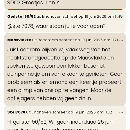
SDC? Groetjes J en Y.
Wis
...
Geilstel 50/52
uit
Eindhoven
schreef op
19 juni 2026
om
11:49
de
@stel7078, waar staan jullie voor open?
me
Wis
...
Maasvlakte
uit
Rotterdam
schreef op
19 juni 2026
om
11:21
de
Juist daarom blijven wij vaak weg van het
me
naaktstrandgedeelte op de Maasvlakte en
zoeken we gewoon een lekker beschut
duinpannetje om van elkaar te genieten. Geen
probleem als er iemand een keertje probeert
een glimp van ons op te vangen. Maar de
actiejagers hebben wij geen zin in.
Wis
...
Stel7078
uit
Eindhoven
schreef op
19 juni 2026
om
11:02
de
Hi geilstel 50/52, Wij gaan inderdaad 25 juni
me
naar Azzurra. Te herkennen aan oranje