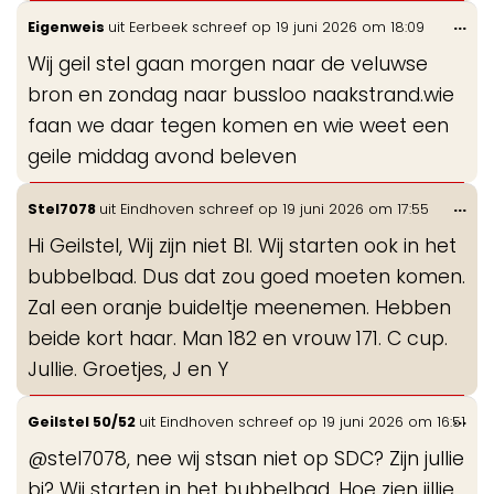
Wis
...
Eigenweis
uit
Eerbeek
schreef op
19 juni 2026
om
18:09
de
Wij geil stel gaan morgen naar de veluwse
me
bron en zondag naar bussloo naakstrand.wie
faan we daar tegen komen en wie weet een
geile middag avond beleven
Wis
...
Stel7078
uit
Eindhoven
schreef op
19 juni 2026
om
17:55
de
Hi Geilstel, Wij zijn niet BI. Wij starten ook in het
me
bubbelbad. Dus dat zou goed moeten komen.
Zal een oranje buideltje meenemen. Hebben
beide kort haar. Man 182 en vrouw 171. C cup.
Jullie. Groetjes, J en Y
Wis
...
Geilstel 50/52
uit
Eindhoven
schreef op
19 juni 2026
om
16:51
de
@stel7078, nee wij stsan niet op SDC? Zijn jullie
me
bi? Wij starten in het bubbelbad. Hoe zien jillie