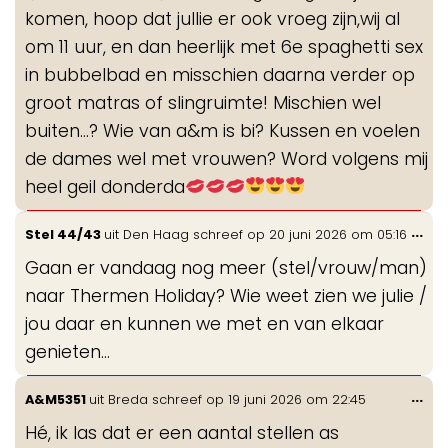
komen, hoop dat jullie er ook vroeg zijn,wij al
om 11 uur, en dan heerlijk met 6e spaghetti sex
in bubbelbad en misschien daarna verder op
groot matras of slingruimte! Mischien wel
buiten...? Wie van a&m is bi? Kussen en voelen
de dames wel met vrouwen? Word volgens mij
heel geil donderda
Wis
...
Stel 44/43
uit
Den Haag
schreef op
20 juni 2026
om
05:16
de
Gaan er vandaag nog meer (stel/vrouw/man)
me
naar Thermen Holiday? Wie weet zien we julie /
jou daar en kunnen we met en van elkaar
genieten…
Wis
...
A&M5351
uit
Breda
schreef op
19 juni 2026
om
22:45
de
Hé, ik las dat er een aantal stellen as
me