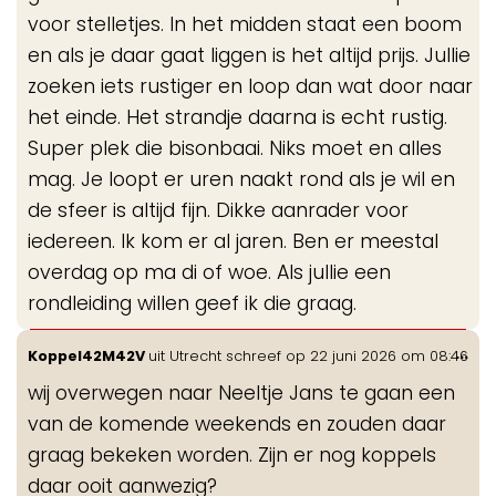
voor stelletjes. In het midden staat een boom
en als je daar gaat liggen is het altijd prijs. Jullie
zoeken iets rustiger en loop dan wat door naar
het einde. Het strandje daarna is echt rustig.
Super plek die bisonbaai. Niks moet en alles
mag. Je loopt er uren naakt rond als je wil en
de sfeer is altijd fijn. Dikke aanrader voor
iedereen. Ik kom er al jaren. Ben er meestal
overdag op ma di of woe. Als jullie een
rondleiding willen geef ik die graag.
Wis
...
Koppel42M42V
uit
Utrecht
schreef op
22 juni 2026
om
08:46
de
wij overwegen naar Neeltje Jans te gaan een
me
van de komende weekends en zouden daar
graag bekeken worden. Zijn er nog koppels
daar ooit aanwezig?