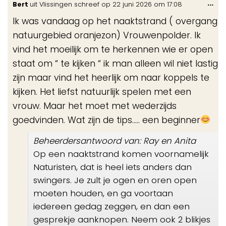
Wis
...
Bert
uit
Vlissingen
schreef op
22 juni 2026
om
17:08
gastenboek-
de
lijst
Ik was vandaag op het naaktstrand ( overgang
me
natuurgebied oranjezon) Vrouwenpolder. Ik
vind het moeilijk om te herkennen wie er open
staat om “ te kijken “ ik man alleen wil niet lastig
zijn maar vind het heerlijk om naar koppels te
kijken. Het liefst natuurlijk spelen met een
vrouw. Maar het moet met wederzijds
goedvinden. Wat zijn de tips….. een beginner
Beheerdersantwoord van: Ray en Anita
Op een naaktstrand komen voornamelijk
Naturisten, dat is heel iets anders dan
swingers. Je zult je ogen en oren open
moeten houden, en ga voortaan
iedereen gedag zeggen, en dan een
gesprekje aanknopen. Neem ook 2 blikjes