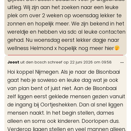
me
uitleg. Wij zijn aan het zoeken naar een leuke
plek om over 2 weken op woensdag lekker te
zonnen en hopelijk meer. We zijn bekend in het
wereldje en hebben via sdc al leuke contacten
gehad. Nu woensdag eerst lekker dagje naar
wellness Helmond x hopelijk nog meer hier
Wis
...
Joost
uit
den bosch
schreef op
22 juni 2026
om
09:58
de
Hoi koppel Nijmegen. Als je naar de Bisonbaai
me
gaat heb je sowieso en leuke dag wat je ook
van plan bent of juist niet. Aan de Bisonbaai
zelf liggen eerst geklede mensen gezien vanuit
de ingang bij Oortjeshekken. Dan al snel liggen
mensen naakt. In het begin stellen, dames
alleen en soms ook kinderen. Doorlopen dus.
Verderop liggen stellen en veel mannen alleen.