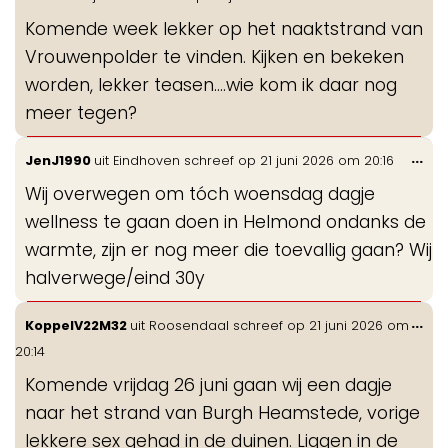
de
Komende week lekker op het naaktstrand van
me
Vrouwenpolder te vinden. Kijken en bekeken
worden, lekker teasen….wie kom ik daar nog
meer tegen?
Wis
...
JenJ1990
uit
Eindhoven
schreef op
21 juni 2026
om
20:16
de
Wij overwegen om tóch woensdag dagje
me
wellness te gaan doen in Helmond ondanks de
warmte, zijn er nog meer die toevallig gaan? Wij
halverwege/eind 30y
Wis
...
KoppelV22M32
uit
Roosendaal
schreef op
21 juni 2026
om
de
20:14
me
Komende vrijdag 26 juni gaan wij een dagje
naar het strand van Burgh Heamstede, vorige
lekkere sex gehad in de duinen. Liggen in de