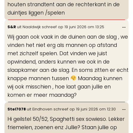
houten strandtent aan de rechterkant in de
duintjes liggen /spelen
Wis
...
S&R
uit
Naaldwijk
schreef op
19 juni 2026
om
13:25
de
Wij gaan ook vaak in de duinen aan de slag , we
me
vinden het niet erg als mannen op afstand
met zichzelf spelen. Dat vinden we juist
opwindend, anders kunnen we ook in de
slaapkamer aan de slag. En soms zitten er echt
knappe mannen tussen
Maandag kunnen
wij ook misschien , hoe laat gaan jullie en
komen er meer maandag?
Wis
...
Stel7078
uit
Eindhoven
schreef op
19 juni 2026
om
12:30
de
Hi geilstel 50/52, Spaghetti sex sowieso. Lekker
me
friemelen, zoenen enz Jullie? Staan jullie op