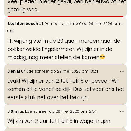
Veel plezier in ieder geval, ben benieuwd of het
gezellig was.
Wis
...
Stel den bosch
uit
Den bosch
schreef op
29 mei 2026
om
de
13:36
me
Hi, wij jong stel in de 20 gaan morgen naar de
bokkenweide Engelermeer. Wij zijn er in de
middag, nog meer stellen die komen
Wis
...
J en M
uit
Ede
schreef op
29 mei 2026
om
13:24
de
Leuk! Wij zijn er van 2 tot half 5 ongeveer. Wij
me
komen altijd vanaf de dijk. Dus zal voor ons het
eerste stuk net over het hek zijn.
Wis
...
J & m
uit
Ede
schreef op
29 mei 2026
om
12:34
de
Wij zijn van 2 uur tot half 5 in wageningen.
me