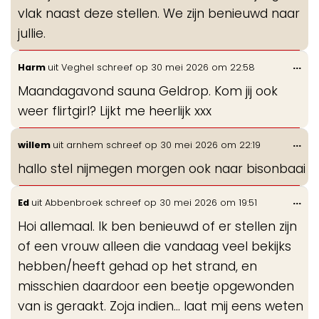
vlak naast deze stellen. We zijn benieuwd naar
jullie.
Wis
...
Harm
uit
Veghel
schreef op
30 mei 2026
om
22:58
de
Maandagavond sauna Geldrop. Kom jij ook
me
weer flirtgirl? Lijkt me heerlijk xxx
Wis
...
willem
uit
arnhem
schreef op
30 mei 2026
om
22:19
de
hallo stel nijmegen morgen ook naar bisonbaai
me
Wis
...
Ed
uit
Abbenbroek
schreef op
30 mei 2026
om
19:51
de
Hoi allemaal. Ik ben benieuwd of er stellen zijn
me
of een vrouw alleen die vandaag veel bekijks
hebben/heeft gehad op het strand, en
misschien daardoor een beetje opgewonden
van is geraakt. Zoja indien... laat mij eens weten