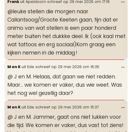
Wis
...
Frank
uit
Apeldoorn
schreef op
29 mei 2026
om
17:19
de
@leuke stellen die morgen naar
me
Callantsoog/Groote Keeten gaan, fijn dat er
animo van wat stellen is een paar honderd
meter buiten het dukkke deel. Ik (ook kaal met
wat tattoos en erg sociaal)Kom graag een
kijken nemen in de middag.!
Wis
...
M en K
uit
Ede
schreef op
29 mei 2026
om
16:35
de
@ J en M. Helaas, dat gaan we niet redden.
me
Maar... we komen er vaker, dus wie weet. Was
het nog wel gezellig daar?
Wis
...
M en K
uit
Ede
schreef op
29 mei 2026
om
15:37
de
@ J en M. Jammer, gaat ons niet lukken voor
me
die tijd. We komen er vaker, dus vast tot ziens!