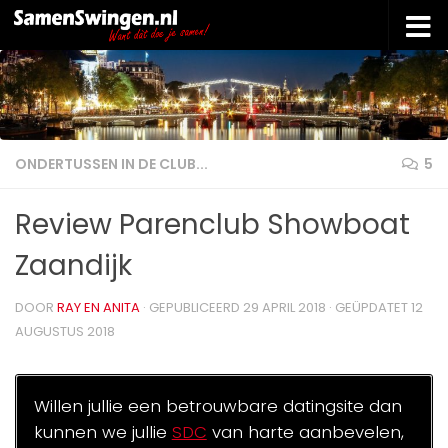
Doorgaan naar inhoud
ONDERTUSSEN IN DE CLUB...
5
Review Parenclub Showboat
Zaandijk
DOOR
RAY EN ANITA
· GEPUBLICEERD
29 APRIL 2018
· GEÜPDATET
12
AUGUSTUS 2018
Willen jullie een betrouwbare datingsite dan
kunnen we jullie
SDC
van harte aanbevelen,