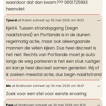
waardoor dat dan kwam.??? 0651725993
heenvliet
Wis
...
Tjeerd
uit
R.dam
schreef op
30 mei 2026
om
19:02
de
Kjelt4. Tussen strandopgang (begin
me
naaktstrand) en Portlandis is in de duinen
regelmatig actie, maar ook alleengaande
mannen die willen kijken. Dus heel discreet is
het niet. Rechts van Portlandis moet je auto
langs de weg parkeren is het een stuk rustiger
en kan je heel discreet samen genieten. Wij of
ik zoeken meestal actie, dus begin naaktstrand
Wis
...
Mo
uit
Eindhoven
schreef op
30 mei 2026
om
18:47
de
Zoek voor een stel voor eerste ervaring
me
Wis
...
Paul
uit
Eindhoven
schreef op
30 mei 2026
om
16:31