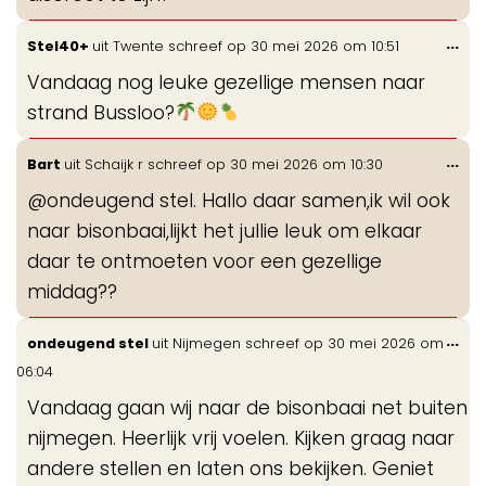
Wis
...
Stel40+
uit
Twente
schreef op
30 mei 2026
om
10:51
de
Vandaag nog leuke gezellige mensen naar
me
strand Bussloo?
Wis
...
Bart
uit
Schaijk r
schreef op
30 mei 2026
om
10:30
de
@ondeugend stel. Hallo daar samen,ik wil ook
me
naar bisonbaai,lijkt het jullie leuk om elkaar
daar te ontmoeten voor een gezellige
middag??
Wis
...
ondeugend stel
uit
Nijmegen
schreef op
30 mei 2026
om
de
06:04
me
Vandaag gaan wij naar de bisonbaai net buiten
nijmegen. Heerlijk vrij voelen. Kijken graag naar
andere stellen en laten ons bekijken. Geniet