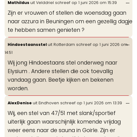
Wis
...
Mathildus
uit
Velddriel
schreef op
1 juni 2026
om
15:39
gastenboek-
de
lijst
Zijn er vrouwen of stellen die woensdag gaan
me
naar azzura in Beuningen om een gezellig dagje
te hebben samen genieten ?
Wis
...
Hindoestaansstel
uit
Rotterdam
schreef op
1 juni 2026
om
de
14:51
me
Wij jong Hindoestaans stel onderweg naar
Elysium . Andere stellen die ook toevallig
vandaag gaan. Beetje kijken en bekenen
worden.
Wis
...
AlexDenise
uit
Eindhoven
schreef op
1 juni 2026
om
13:39
de
Wij, een stel van 47/51 met slank/sportief
me
uiterlijk gaan waarschijnlijk komende vrijdag
weer eens naar de sauna in Goirle. Zijn er