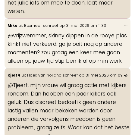
het jullie iets om mee te doen, laat maar
weten.
Wis
...
Mike
uit
Boxmeer
schreef op
31 mei 2026
om
11:33
de
@vrijzwemmer, skinny dippen in de rooye plas
me
klinkt niet verkeerd. ga je ooit nog op andere
momenten? zou graag een keer mee gaan
alleen op jouw tijd stip ben ik al op mijn werk.
Wis
...
Kjelt4
uit
Hoek van holland
schreef op
31 mei 2026
om
09:12
de
@Tjeert, mijn vrouw wil graag actie met kijkers
me
rondom. Dan hebben een paar kijkers ook
geluk. Dus discreet bedoel ik geen andere
lastig vallen maar bekeken worden door
anderen die vervolgens meedoen is geen
probleem., graag zelfs. Waar kan dat het beste