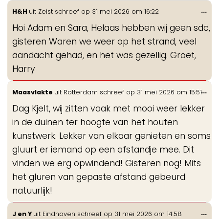
Wis
...
H&H
uit
Zeist
schreef op
31 mei 2026
om
16:22
de
Hoi Adam en Sara, Helaas hebben wij geen sdc,
me
gisteren Waren we weer op het strand, veel
aandacht gehad, en het was gezellig. Groet,
Harry
Wis
...
Maasvlakte
uit
Rotterdam
schreef op
31 mei 2026
om
15:51
de
Dag Kjelt, wij zitten vaak met mooi weer lekker
me
in de duinen ter hoogte van het houten
kunstwerk. Lekker van elkaar genieten en soms
gluurt er iemand op een afstandje mee. Dit
vinden we erg opwindend! Gisteren nog! Mits
het gluren van gepaste afstand gebeurd
natuurlijk!
Wis
...
J en Y
uit
Eindhoven
schreef op
31 mei 2026
om
14:58