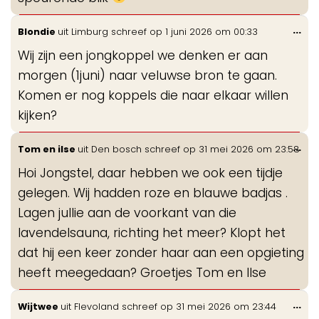
Wis
...
Blondie
uit
Limburg
schreef op
1 juni 2026
om
00:33
de
Wij zijn een jongkoppel we denken er aan
me
morgen (1juni) naar veluwse bron te gaan.
Komen er nog koppels die naar elkaar willen
kijken?
Wis
...
Tom en ilse
uit
Den bosch
schreef op
31 mei 2026
om
23:58
de
Hoi Jongstel, daar hebben we ook een tijdje
me
gelegen. Wij hadden roze en blauwe badjas .
Lagen jullie aan de voorkant van die
lavendelsauna, richting het meer? Klopt het
dat hij een keer zonder haar aan een opgieting
heeft meegedaan? Groetjes Tom en Ilse
Wis
...
Wijtwee
uit
Flevoland
schreef op
31 mei 2026
om
23:44
de