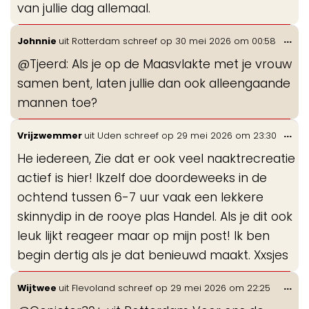
van jullie dag allemaal.
Wis
...
Johnnie
uit
Rotterdam
schreef op
30 mei 2026
om
00:58
de
@Tjeerd: Als je op de Maasvlakte met je vrouw
me
samen bent, laten jullie dan ook alleengaande
mannen toe?
Wis
...
Vrijzwemmer
uit
Uden
schreef op
29 mei 2026
om
23:30
de
He iedereen, Zie dat er ook veel naaktrecreatie
me
actief is hier! Ikzelf doe doordeweeks in de
ochtend tussen 6-7 uur vaak een lekkere
skinnydip in de rooye plas Handel. Als je dit ook
leuk lijkt reageer maar op mijn post! Ik ben
begin dertig als je dat benieuwd maakt. Xxsjes
Wis
...
Wijtwee
uit
Flevoland
schreef op
29 mei 2026
om
22:25
de