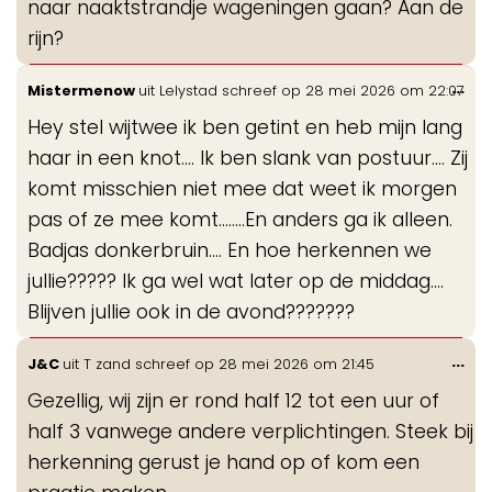
naar naaktstrandje wageningen gaan? Aan de
rijn?
Wis
...
Mistermenow
uit
Lelystad
schreef op
28 mei 2026
om
22:07
de
Hey stel wijtwee ik ben getint en heb mijn lang
me
haar in een knot.... Ik ben slank van postuur.... Zij
komt misschien niet mee dat weet ik morgen
pas of ze mee komt........En anders ga ik alleen.
Badjas donkerbruin.... En hoe herkennen we
jullie????? Ik ga wel wat later op de middag....
Blijven jullie ook in de avond???????
Wis
...
J&C
uit
T zand
schreef op
28 mei 2026
om
21:45
de
Gezellig, wij zijn er rond half 12 tot een uur of
me
half 3 vanwege andere verplichtingen. Steek bij
herkenning gerust je hand op of kom een