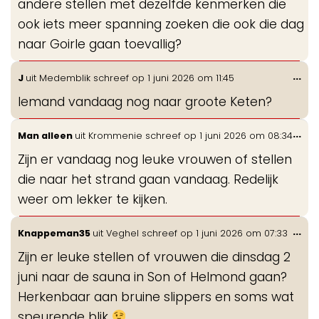
andere stellen met dezelfde kenmerken die
ook iets meer spanning zoeken die ook die dag
naar Goirle gaan toevallig?
Wis
...
J
uit
Medemblik
schreef op
1 juni 2026
om
11:45
de
Iemand vandaag nog naar groote Keten?
me
Wis
...
Man alleen
uit
Krommenie
schreef op
1 juni 2026
om
08:34
de
Zijn er vandaag nog leuke vrouwen of stellen
me
die naar het strand gaan vandaag. Redelijk
weer om lekker te kijken.
Wis
...
Knappeman35
uit
Veghel
schreef op
1 juni 2026
om
07:33
de
Zijn er leuke stellen of vrouwen die dinsdag 2
me
juni naar de sauna in Son of Helmond gaan?
Herkenbaar aan bruine slippers en soms wat
speurende blik