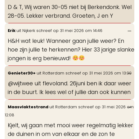
de
D & T, Wij waren 30-05 niet bij Berkendonk. Wel
me
28-05. Lekker verbrand. Groeten, J en Y
Wis
...
Erik
uit
Nijkerk
schreef op
31 mei 2026
om
14:46
de
H&H wat leuk! Wanneer gaan jullie weer? En
me
hoe zijn jullie te herkennen? Hier 33 jarige slanke
jongen is erg benieuwd!
Wis
...
Genieter30+
uit
Rotterdam
schreef op
31 mei 2026
om
13:00
de
@wijtwee uit flevoland. 26juni ben ik daar weer
me
in de buurt. Ik lees wel of jullie dan ook kunnen
Wis
...
Maasvlaktestrand
uit
Rotterdam
schreef op
31 mei 2026
om
de
12:08
me
Kjelt, wij gaan met mooi weer regelmatig lekker
de duinen in om van elkaar en de zon te