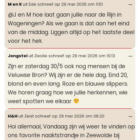
Wis
...
M en K
uit
Ede
schreef op
29 mei 2026
om
11:51
de
@J en M hoe laat gaan jullie naar de Rijn in
me
Wageningen? Als we gaan is dat aan het eind
van de middag. Liggen altijd op het laatste deel
voor het hek.
Wis
...
Jongstel
uit
Zwolle
schreef op
29 mei 2026
om
10:13
de
Zijn er zaterdag 30/5 ook nog mensen bij de
me
Veluwse Bron? Wij zijn er de hele dag. Eind 20,
blond en even lang. Roze en blauwe slippers.
We horen graag hoe we jullie herkennen, wie
weet spotten we elkaar
Wis
...
H&H
uit
Zeist
schreef op
29 mei 2026
om
08:20
de
Hoi allemaal, Vandaag zijn wij weer te vinden op
me
ons favorite naaktstrandje in Zeewolde bij