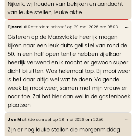
Nijkerk, wij houden van bekijken en aandacht
van leuke stellen, leuke aktie.
Wis
...
Tjeerd
uit
Rotterdam
schreef op
29 mei 2026
om
05:08
de
Gisteren op de Maasvlakte heerlijk mogen
me
kijken naar een leuk duits geil stel van rond de
50. In een half open tentje hebben zij elkaar
heerlijk verwend en ik mocht er gewoon super
dicht bij zitten. Was helemaal top. Bij mooi weer
is het daar altijd wel wat te doen. Volgende
week bij mooi weer, samen met mijn vrouw er
naar toe. Zal het hier dan wel in de gastenboek
plaatsen.
Wis
...
J en M
uit
Ede
schreef op
28 mei 2026
om
22:56
de
Zijn er nog leuke stellen die morgenmiddag
me