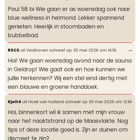
de
Paul 58 bi Wie gaan er as woensdag ook naar
me
blue wellness in helmond. Lekker spannend
genieten. Heerlijk in stoombaden en
bubbelbad.
Wis
...
RSCS
uit
Veldhoven
schreef op
30 mei 2026
om
14:18
de
Hoi! We gaan woensdag avond naar de sauna
me
in Geldrop! Wie gaat ook en hoe kunnen we
jullie herkennen? Wij een stel eind dertig met
een blauwe en groene handdoek.
Wis
...
Kjelt4
uit
Hoek van holland
schreef op
30 mei 2026
om
12:17
de
Hoi, binnenkort wil ik samen met mijn vrouw
me
naar het naaktstrand op de Maasvlakte. Nog
tips of deze locatie goed is. Zijn er duinen om
discreet te zijn?