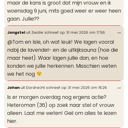
maar de kans is groot dat mijn vrouw en ik
woensdag 9 juni, mits goed weer er weer heen
gaan. Jullie??
Wis
...
Jongstel
uit
Zwolle
schreef op
31 mei 2026
om
17:56
de
@Tom en Isle, oh wat leuk! We lagen vooral
me
nabij de lavendel- en de uitkijksauna (hoe die
maar heet). Waar lagen jullie dan, en hoe
konden we jullie herkennen. Misschien weten
we het nog
Wis
...
Johan
uit
Dordrecht
schreef op
31 mei 2026
om
16:26
de
Is er morgen overdag nog ergens actie?
me
Heteroman (36) op zoek naar stel of vrouw
alleen. Laat me weten! Geil om alles te lezen
hier.