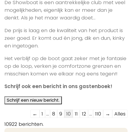
De Showboat is een aantrekkelijke club met veel
mogelijkheden, eigenlijk kan er meer dan je
denkt. Als je het maar waardig doet…
De prijs is laag en de kwaliteit van het product is
zeer goed. Er komt oud én jong, dik en dun, kinky
en ingetogen.
Het verblijf op de boot gaat zeker met je fantasie
op de loop, verken je comfortzone grenzen en
misschien komen we elkaar nog eens tegen!!
Schrijf ook een bericht in ons gastenboek!
Navigatie
←
1
...
8
9
10
11
12
...
110
→
Alles
door
10922 berichten.
de