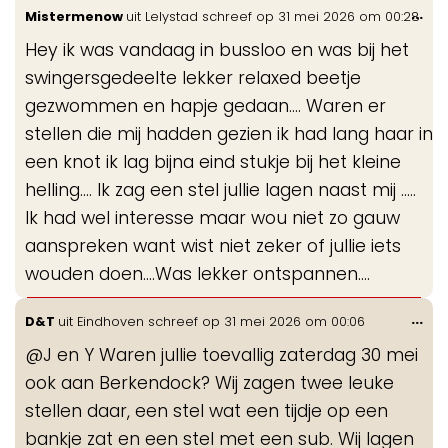
Wis
...
Mistermenow
uit
Lelystad
schreef op
31 mei 2026
om
00:28
de
Hey ik was vandaag in bussloo en was bij het
me
swingersgedeelte lekker relaxed beetje
gezwommen en hapje gedaan.... Waren er
stellen die mij hadden gezien ik had lang haar in
een knot ik lag bijna eind stukje bij het kleine
helling.... Ik zag een stel jullie lagen naast mij .....
Ik had wel interesse maar wou niet zo gauw
aanspreken want wist niet zeker of jullie iets
wouden doen....Was lekker ontspannen....
Wis
...
D&T
uit
Eindhoven
schreef op
31 mei 2026
om
00:06
de
@J en Y Waren jullie toevallig zaterdag 30 mei
me
ook aan Berkendock? Wij zagen twee leuke
stellen daar, een stel wat een tijdje op een
bankje zat en een stel met een sub. Wij lagen