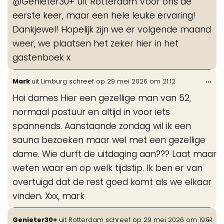
@Genieter30+ uit Rotterdam Voor ons de
me
eerste keer, maar een hele leuke ervaring!
Dankjewel! Hopelijk zijn we er volgende maand
weer, we plaatsen het zeker hier in het
gastenboek x
Wis
...
Mark
uit
Limburg
schreef op
29 mei 2026
om
21:12
de
Hoi dames Hier een gezellige man van 52,
me
normaal postuur en altijd in voor iets
spannends. Aanstaande zondag wil ik een
sauna bezoeken maar wel met een gezellige
dame. Wie durft de uitdaging aan??? Laat maar
weten waar en op welk tijdstip. Ik ben er van
overtuigd dat de rest goed komt als we elkaar
vinden. Xxx, mark
Wis
...
Genieter30+
uit
Rotterdam
schreef op
29 mei 2026
om
19:51