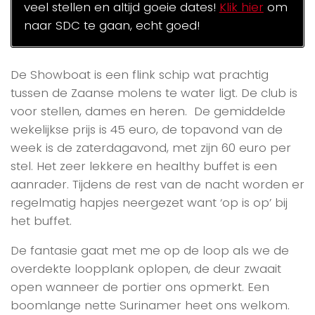
veel stellen en altijd goeie dates!
Klik hier
om
naar SDC te gaan, echt goed!
De Showboat is een flink schip wat prachtig
tussen de Zaanse molens te water ligt. De club is
voor stellen, dames en heren. De gemiddelde
wekelijkse prijs is 45 euro, de topavond van de
week is de zaterdagavond, met zijn 60 euro per
stel. Het zeer lekkere en healthy buffet is een
aanrader. Tijdens de rest van de nacht worden er
regelmatig hapjes neergezet want ‘op is op’ bij
het buffet.
De fantasie gaat met me op de loop als we de
overdekte loopplank oplopen, de deur zwaait
open wanneer de portier ons opmerkt. Een
boomlange nette Surinamer heet ons welkom.