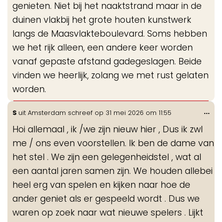
genieten. Niet bij het naaktstrand maar in de
duinen vlakbij het grote houten kunstwerk
langs de Maasvlakteboulevard. Soms hebben
we het rijk alleen, een andere keer worden
vanaf gepaste afstand gadegeslagen. Beide
vinden we heerlijk, zolang we met rust gelaten
worden.
Wis
...
S
uit
Amsterdam
schreef op
31 mei 2026
om
11:55
de
Hoi allemaal , ik /we zijn nieuw hier , Dus ik zwl
me
me / ons even voorstellen. Ik ben de dame van
het stel . We zijn een gelegenheidstel , wat al
een aantal jaren samen zijn. We houden allebei
heel erg van spelen en kijken naar hoe de
ander geniet als er gespeeld wordt . Dus we
waren op zoek naar wat nieuwe spelers . Lijkt