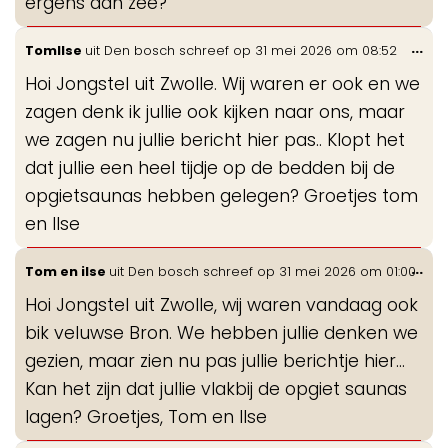
ergens aan zee?
Wis
...
TomIlse
uit
Den bosch
schreef op
31 mei 2026
om
08:52
de
Hoi Jongstel uit Zwolle. Wij waren er ook en we
me
zagen denk ik jullie ook kijken naar ons, maar
we zagen nu jullie bericht hier pas.. Klopt het
dat jullie een heel tijdje op de bedden bij de
opgietsaunas hebben gelegen? Groetjes tom
en Ilse
Wis
...
Tom en ilse
uit
Den bosch
schreef op
31 mei 2026
om
01:00
de
Hoi Jongstel uit Zwolle, wij waren vandaag ook
me
bik veluwse Bron. We hebben jullie denken we
gezien, maar zien nu pas jullie berichtje hier...
Kan het zijn dat jullie vlakbij de opgiet saunas
lagen? Groetjes, Tom en Ilse