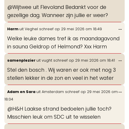
de
@Wijtwee uit Flevoland Bedankt voor de
me
gezellige dag. Wanneer zijn jullie er weer?
Wis
...
Harm
uit
Veghel
schreef op
29 mei 2026
om
18:49
de
Welke leuke dames tref ik as maandagavond
me
in sauna Geldrop of Helmond? Xxx Harm
Wis
...
samenplezier
uit
vught
schreef op
29 mei 2026
om
18:41
de
Stel den bosch . Wij waren er ook met nog 3
me
stellen lekker in de zon en veel in het water
Wis
...
Adam en Sara
uit
Amsterdam
schreef op
29 mei 2026
om
de
18:04
me
@H&H Laakse strand bedoelen jullie toch?
Misschien leuk om SDC uit te wisselen