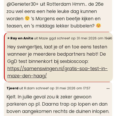
@Genieter30+ uit Rotterdam Hmm… de 26e
me
zou wel eens een hele leuke dag kunnen
worden
’s Morgens een beetje kijken en
teasen, en ’s middags lekker bubbelen?
Wi
...
Ray en Anita
uit
Maze ggd
schreef op
31 mei 2026
om
19:26
de
Hey swingertjes, laat je af en toe eens testen
me
wanneer je meerdere bedpartners hebt! De
GgD test binnenkort bij sexbioscoop:
https://samenswingen.nl/gratis-soa-test-in-
maze-den-haag/
Wis
...
Tjeerd
uit
R.dam
schreef op
31 mei 2026
om
17:57
de
Kjelt. In jullie geval zou ik zeker gewoon
me
parkeren op p1. Daarna trap op lopen en dan
boven aangekomen rechts de duinen inlopen.