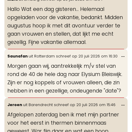
de
Hallo Wat een dag gisteren... Helemaal
me
opgeladen voor de vakantie, bedankt. Midden
augustus hoop ik met dit avontuur verder te
gaan vrouwen en stellen, dat lijkt me echt
gezellig. Fijne vakantie allemaal.
Wis
...
Saunafan
uit
Rotterdam
schreef op
20 juli 2026
om
16:30
de
Morgen gaan wij, aantrekkelijk m/v stel van
me
rond de 40 de hele dag naar Elysium Bleiswijk.
Zijn er nog koppels of vrouwen alleen, die zin
hebben in een gezellige, ondeugende "date"?
Wis
...
Jeroen
uit
Barendrecht
schreef op
20 juli 2026
om
15:46
de
Afgelopen zaterdag ben ik met mijn partner
me
voor het eerst in thermen binnenmaas
geweest. War fijn daar en wat een hoop