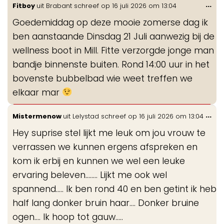
Wis
...
Fitboy
uit
Brabant
schreef op
16 juli 2026
om
13:04
de
Goedemiddag op deze mooie zomerse dag ik
me
ben aanstaande Dinsdag 21 Juli aanwezig bij de
wellness boot in Mill. Fitte verzorgde jonge man
bandje binnenste buiten. Rond 14:00 uur in het
bovenste bubbelbad wie weet treffen we
elkaar mar
Wis
...
Mistermenow
uit
Lelystad
schreef op
16 juli 2026
om
13:04
de
Hey suprise stel lijkt me leuk om jou vrouw te
me
verrassen we kunnen ergens afspreken en
kom ik erbij en kunnen we wel een leuke
ervaring beleven........ Lijkt me ook wel
spannend..... Ik ben rond 40 en ben getint ik heb
half lang donker bruin haar.... Donker bruine
ogen.... Ik hoop tot gauw.....