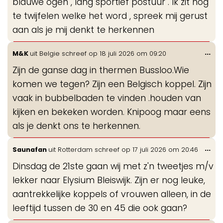
blauwe ogen , lang sportief postuur . Ik zit nog
te twijfelen welke het word , spreek mij gerust
aan als je mij denkt te herkennen
Wis
...
M&K
uit
Belgie
schreef op
18 juli 2026
om
09:20
de
Zijn de ganse dag in thermen Bussloo.Wie
me
komen we tegen? Zijn een Belgisch koppel. Zijn
vaak in bubbelbaden te vinden .houden van
kijken en bekeken worden. Knipoog maar eens
als je denkt ons te herkennen.
Wis
...
Saunafan
uit
Rotterdam
schreef op
17 juli 2026
om
20:46
de
Dinsdag de 21ste gaan wij met z'n tweetjes m/v
me
lekker naar Elysium Bleiswijk. Zijn er nog leuke,
aantrekkelijke koppels of vrouwen alleen, in de
leeftijd tussen de 30 en 45 die ook gaan?