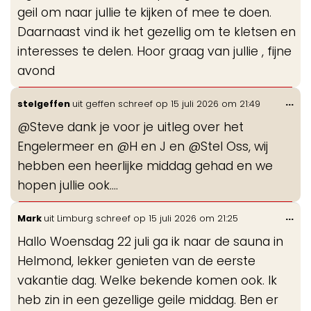
geil om naar jullie te kijken of mee te doen.
Daarnaast vind ik het gezellig om te kletsen en
interesses te delen. Hoor graag van jullie , fijne
avond
Wis
...
stelgeffen
uit
geffen
schreef op
15 juli 2026
om
21:49
de
@Steve dank je voor je uitleg over het
me
Engelermeer en @H en J en @Stel Oss, wij
hebben een heerlijke middag gehad en we
hopen jullie ook....
Wis
...
Mark
uit
Limburg
schreef op
15 juli 2026
om
21:25
de
Hallo Woensdag 22 juli ga ik naar de sauna in
me
Helmond, lekker genieten van de eerste
vakantie dag. Welke bekende komen ook. Ik
heb zin in een gezellige geile middag. Ben er