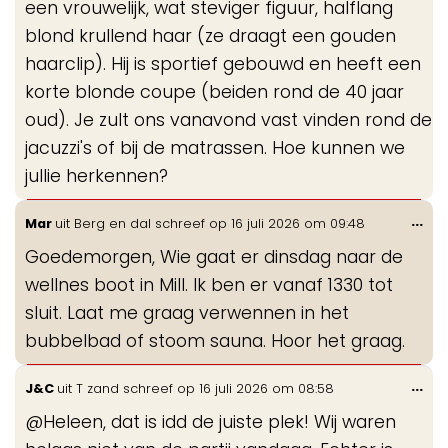
een vrouwelijk, wat steviger figuur, halflang
blond krullend haar (ze draagt een gouden
haarclip). Hij is sportief gebouwd en heeft een
korte blonde coupe (beiden rond de 40 jaar
oud). Je zult ons vanavond vast vinden rond de
jacuzzi's of bij de matrassen. Hoe kunnen we
jullie herkennen?
Wis
...
Mar
uit
Berg en dal
schreef op
16 juli 2026
om
09:48
de
Goedemorgen, Wie gaat er dinsdag naar de
me
wellnes boot in Mill. Ik ben er vanaf 1330 tot
sluit. Laat me graag verwennen in het
bubbelbad of stoom sauna. Hoor het graag.
Wis
...
J&C
uit
T zand
schreef op
16 juli 2026
om
08:58
de
@Heleen, dat is idd de juiste plek! Wij waren
me