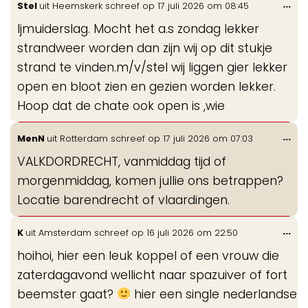
Wis
...
Stel
uit
Heemskerk
schreef op
17 juli 2026
om
08:45
de
Ijmuiderslag. Mocht het a.s zondag lekker
me
strandweer worden dan zijn wij op dit stukje
strand te vinden.m/v/stel wij liggen gier lekker
open en bloot zien en gezien worden lekker.
Hoop dat de chate ook open is ,wie
Wis
...
MenN
uit
Rotterdam
schreef op
17 juli 2026
om
07:03
de
VALKDORDRECHT, vanmiddag tijd of
me
morgenmiddag, komen jullie ons betrappen?
Locatie barendrecht of vlaardingen.
Wis
...
K
uit
Amsterdam
schreef op
16 juli 2026
om
22:50
de
hoihoi, hier een leuk koppel of een vrouw die
me
zaterdagavond wellicht naar spazuiver of fort
beemster gaat?
hier een single nederlandse