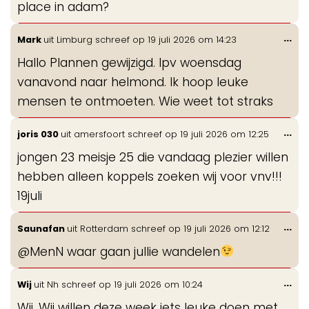
place in adam?
Wis
...
Mark
uit
Limburg
schreef op
19 juli 2026
om
14:23
de
Hallo Plannen gewijzigd. Ipv woensdag
me
vanavond naar helmond. Ik hoop leuke
mensen te ontmoeten. Wie weet tot straks
Wis
...
joris 030
uit
amersfoort
schreef op
19 juli 2026
om
12:25
de
jongen 23 meisje 25 die vandaag plezier willen
me
hebben alleen koppels zoeken wij voor vnv!!!
19juli
Wis
...
Saunafan
uit
Rotterdam
schreef op
19 juli 2026
om
12:12
de
@MenN waar gaan jullie wandelen
me
Wis
...
Wij
uit
Nh
schreef op
19 juli 2026
om
10:24
de
Wij. Wij willen deze week iets leuke doen met