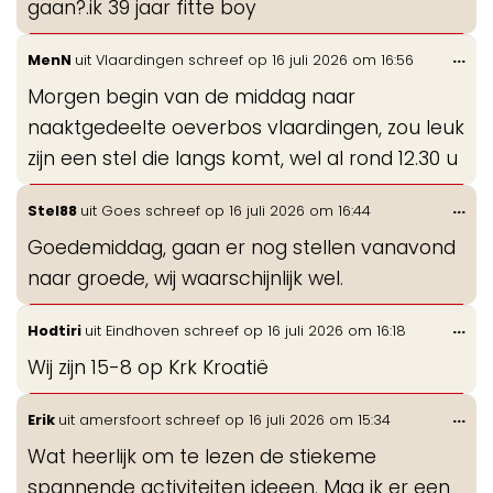
gaan?.ik 39 jaar fitte boy
Wis
...
MenN
uit
Vlaardingen
schreef op
16 juli 2026
om
16:56
de
Morgen begin van de middag naar
me
naaktgedeelte oeverbos vlaardingen, zou leuk
zijn een stel die langs komt, wel al rond 12.30 u
Wis
...
Stel88
uit
Goes
schreef op
16 juli 2026
om
16:44
de
Goedemiddag, gaan er nog stellen vanavond
me
naar groede, wij waarschijnlijk wel.
Wis
...
Hodtiri
uit
Eindhoven
schreef op
16 juli 2026
om
16:18
de
Wij zijn 15-8 op Krk Kroatië
me
Wis
...
Erik
uit
amersfoort
schreef op
16 juli 2026
om
15:34
de
Wat heerlijk om te lezen de stiekeme
me
spannende activiteiten ideeen. Mag ik er een