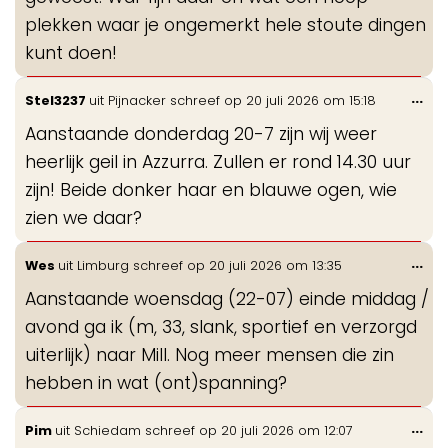
plekken waar je ongemerkt hele stoute dingen
kunt doen!
Wis
...
Stel3237
uit
Pijnacker
schreef op
20 juli 2026
om
15:18
de
Aanstaande donderdag 20-7 zijn wij weer
me
heerlijk geil in Azzurra. Zullen er rond 14.30 uur
zijn! Beide donker haar en blauwe ogen, wie
zien we daar?
Wis
...
Wes
uit
Limburg
schreef op
20 juli 2026
om
13:35
de
Aanstaande woensdag (22-07) einde middag /
me
avond ga ik (m, 33, slank, sportief en verzorgd
uiterlijk) naar Mill. Nog meer mensen die zin
hebben in wat (ont)spanning?
Wis
...
Pim
uit
Schiedam
schreef op
20 juli 2026
om
12:07
de