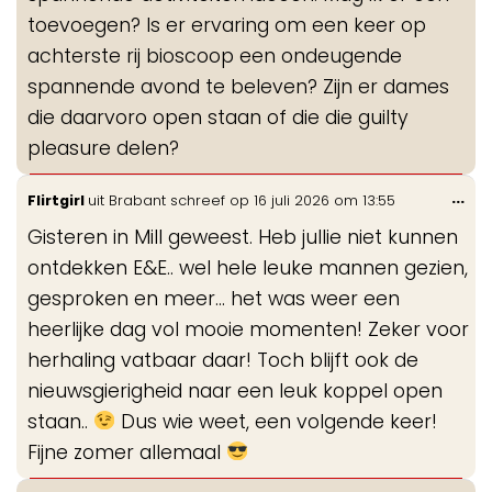
toevoegen? Is er ervaring om een keer op
achterste rij bioscoop een ondeugende
spannende avond te beleven? Zijn er dames
die daarvoro open staan of die die guilty
pleasure delen?
Wis
...
Flirtgirl
uit
Brabant
schreef op
16 juli 2026
om
13:55
de
Gisteren in Mill geweest. Heb jullie niet kunnen
me
ontdekken E&E.. wel hele leuke mannen gezien,
gesproken en meer... het was weer een
heerlijke dag vol mooie momenten! Zeker voor
herhaling vatbaar daar! Toch blijft ook de
nieuwsgierigheid naar een leuk koppel open
staan..
Dus wie weet, een volgende keer!
Fijne zomer allemaal