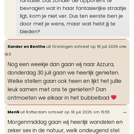
fantasie. Dus zonder de opponent te
bevragen wat in haar fantasierijke straatje
ligt, kom je niet ver. Dus ten eerste ben je
door met je wens, maar wat hebt jij te
bieden?
Wis
...
Xander en Benthe
uit
Groningen
schreef op
18 juli 2026
om
de
19:11
me
Nog een weekje dan gaan wij naar Azzura,
donderdag 30 juli gaan we heerlijk genieten.
Welke stellen gaan ook heen en lijkt het jullie
leuk samen met ons te genieten? Dan
ontmoeten we elkaar in het bubbelbad
Wis
...
MenN
uit
Rotterdam
schreef op
18 juli 2026
om
15:55
de
Morgenmiddag gaan wij heerlijk wandelen en
me
zeker sex in de natuur, welk ondeugend stel