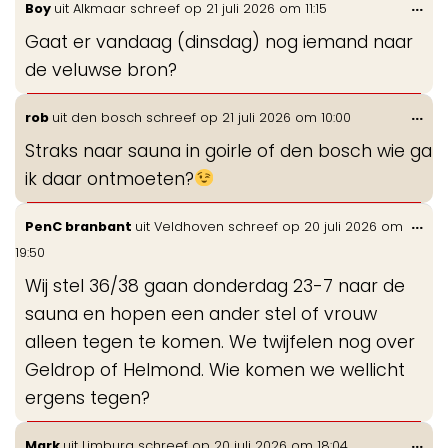
Wis
...
Boy
uit
Alkmaar
schreef op
21 juli 2026
om
11:15
gastenboek-
de
lijst
Gaat er vandaag (dinsdag) nog iemand naar
me
de veluwse bron?
Wis
...
rob
uit
den bosch
schreef op
21 juli 2026
om
10:00
de
Straks naar sauna in goirle of den bosch wie ga
me
ik daar ontmoeten?
Wis
...
PenC branbant
uit
Veldhoven
schreef op
20 juli 2026
om
de
19:50
me
Wij stel 36/38 gaan donderdag 23-7 naar de
sauna en hopen een ander stel of vrouw
alleen tegen te komen. We twijfelen nog over
Geldrop of Helmond. Wie komen we wellicht
ergens tegen?
Wis
...
Mark
uit
Limburg
schreef op
20 juli 2026
om
18:04