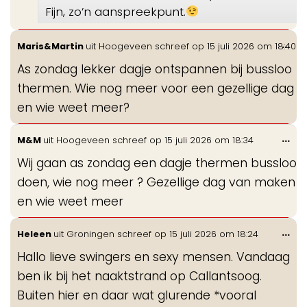
Fijn, zo’n aanspreekpunt.
Wis
...
Maris&Martin
uit
Hoogeveen
schreef op
15 juli 2026
om
18:40
de
As zondag lekker dagje ontspannen bij bussloo
me
thermen. Wie nog meer voor een gezellige dag
en wie weet meer?
Wis
...
M&M
uit
Hoogeveen
schreef op
15 juli 2026
om
18:34
de
Wij gaan as zondag een dagje thermen bussloo
me
doen, wie nog meer ? Gezellige dag van maken
en wie weet meer
Wis
...
Heleen
uit
Groningen
schreef op
15 juli 2026
om
18:24
de
Hallo lieve swingers en sexy mensen. Vandaag
me
ben ik bij het naaktstrand op Callantsoog.
Buiten hier en daar wat glurende *vooral