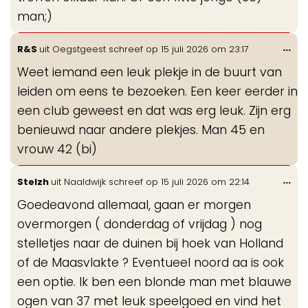
man;)
Wis
...
R&S
uit
Oegstgeest
schreef op
15 juli 2026
om
23:17
de
Weet iemand een leuk plekje in de buurt van
me
leiden om eens te bezoeken. Een keer eerder in
een club geweest en dat was erg leuk. Zijn erg
benieuwd naar andere plekjes. Man 45 en
vrouw 42 (bi)
Wis
...
Stelzh
uit
Naaldwijk
schreef op
15 juli 2026
om
22:14
de
Goedeavond allemaal, gaan er morgen
me
overmorgen ( donderdag of vrijdag ) nog
stelletjes naar de duinen bij hoek van Holland
of de Maasvlakte ? Eventueel noord aa is ook
een optie. Ik ben een blonde man met blauwe
ogen van 37 met leuk speelgoed en vind het