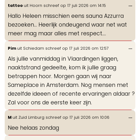
Wis
...
tattoo
uit
Hoorn
schreef op
17 juli 2026
om
14:15
de
Hallo Heleen misschien eens sauna Azzurra
me
bezoeken... Heerlijk ondeugend waar net wat
meer mag maar alles met respect....
Wis
...
Pim
uit
Schiedam
schreef op
17 juli 2026
om
12:57
de
Als jullie vanmiddag in Vlaardingen liggen,
me
naaktstrand gedeelte, kom ik jullie graag
betrappen hoor. Morgen gaan wij naar
Sameplace in Amsterdam. Nog mensen met
dezelfde ideeen of recente ervaringen aldaar ?
Zal voor ons de eerste keer zijn.
Wis
...
M
uit
Zuid Limburg
schreef op
17 juli 2026
om
10:06
de
Nee helaas zondag
me