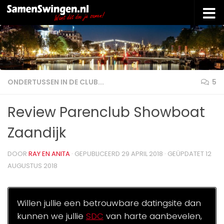
Doorgaan naar inhoud
ONDERTUSSEN IN DE CLUB...
5
Review Parenclub Showboat
Zaandijk
DOOR
RAY EN ANITA
· GEPUBLICEERD
29 APRIL 2018
· GEÜPDATET
12
AUGUSTUS 2018
Willen jullie een betrouwbare datingsite dan
kunnen we jullie
SDC
van harte aanbevelen,