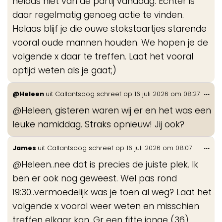
helaas niet van de partij vandaag. Echter is
daar regelmatig genoeg actie te vinden.
Helaas blijf je die ouwe stokstaartjes starende
vooral oude mannen houden. We hopen je de
volgende x daar te treffen. Laat het vooral
optijd weten als je gaat;)
Wis
...
@Heleen
uit
Callantsoog
schreef op
16 juli 2026
om
08:27
de
@Heleen, gisteren waren wij er en het was een
me
leuke namiddag. Straks opnieuw! Jij ook?
Wis
...
James
uit
Callantsoog
schreef op
16 juli 2026
om
08:07
de
@Heleen..nee dat is precies de juiste plek. Ik
me
ben er ook nog geweest. Wel pas rond
19:30..vermoedelijk was je toen al weg? Laat het
volgende x vooral weer weten en misschien
treffen elkaar kan. Gr een fitte jonge (36)