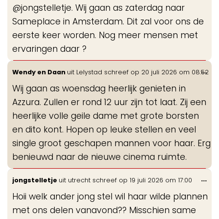
@jongstelletje. Wij gaan as zaterdag naar
me
Sameplace in Amsterdam. Dit zal voor ons de
eerste keer worden. Nog meer mensen met
ervaringen daar ?
Wis
...
Wendy en Daan
uit
Lelystad
schreef op
20 juli 2026
om
08:52
de
Wij gaan as woensdag heerlijk genieten in
me
Azzura. Zullen er rond 12 uur zijn tot laat. Zij een
heerlijke volle geile dame met grote borsten
en dito kont. Hopen op leuke stellen en veel
single groot geschapen mannen voor haar. Erg
benieuwd naar de nieuwe cinema ruimte.
Wis
...
jongstelletje
uit
utrecht
schreef op
19 juli 2026
om
17:00
de
Hoii welk ander jong stel wil haar wilde plannen
me
met ons delen vanavond?? Misschien same