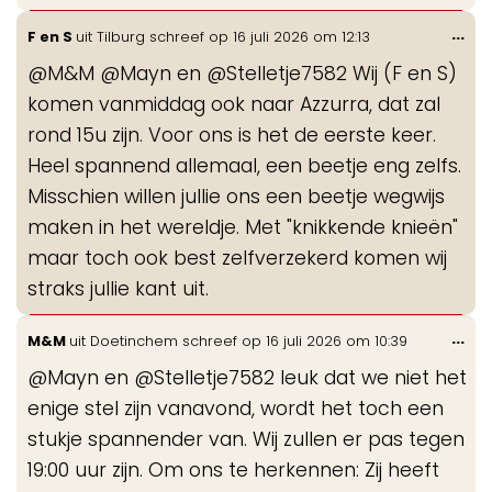
Wis
...
F en S
uit
Tilburg
schreef op
16 juli 2026
om
12:13
de
@M&M @Mayn en @Stelletje7582 Wij (F en S)
me
komen vanmiddag ook naar Azzurra, dat zal
rond 15u zijn. Voor ons is het de eerste keer.
Heel spannend allemaal, een beetje eng zelfs.
Misschien willen jullie ons een beetje wegwijs
maken in het wereldje. Met "knikkende knieën"
maar toch ook best zelfverzekerd komen wij
straks jullie kant uit.
Wis
...
M&M
uit
Doetinchem
schreef op
16 juli 2026
om
10:39
de
@Mayn en @Stelletje7582 leuk dat we niet het
me
enige stel zijn vanavond, wordt het toch een
stukje spannender van. Wij zullen er pas tegen
19:00 uur zijn. Om ons te herkennen: Zij heeft