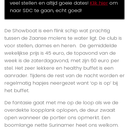
veel stellen en altijd goeie dates!
Klik hier
om
naar SDC te gaan, echt goed!
De Showboat is een flink schip wat prachtig
tussen de Zaanse molens te water ligt. De club is
voor stellen, dames en heren. De gemiddelde
wekelijkse prijs is 45 euro, de topavond van de
week is de zaterdagavond, met zijn 60 euro per
stel. Het zeer lekkere en healthy buffet is een
aanrader. Tijdens de rest van de nacht worden er
regelmatig hapjes neergezet want ‘op is op’ bij
het buffet.
De fantasie gaat met me op de loop als we de
overdekte loopplank oplopen, de deur zwaait
open wanneer de portier ons opmerkt. Een
boomlange nette Surinamer heet ons welkom.