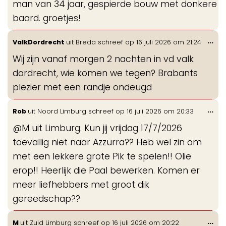
man van 34 jaar, gespierde bouw met donkere
baard. groetjes!
Wis
...
ValkDordrecht
uit
Breda
schreef op
16 juli 2026
om
21:24
de
Wij zijn vanaf morgen 2 nachten in vd valk
me
dordrecht, wie komen we tegen? Brabants
plezier met een randje ondeugd
Wis
...
Rob
uit
Noord Limburg
schreef op
16 juli 2026
om
20:33
de
@M uit Limburg. Kun jij vrijdag 17/7/2026
me
toevallig niet naar Azzurra?? Heb wel zin om
met een lekkere grote Pik te spelen!! Olie
erop!! Heerlijk die Paal bewerken. Komen er
meer liefhebbers met groot dik
gereedschap??
Wis
...
M
uit
Zuid Limburg
schreef op
16 juli 2026
om
20:22