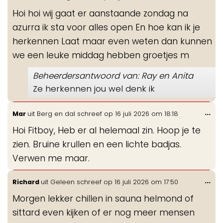
de
Hoi hoi wij gaat er aanstaande zondag na
me
azurra ik sta voor alles open En hoe kan ik je
herkennen Laat maar even weten dan kunnen
we een leuke middag hebben groetjes m
Beheerdersantwoord van: Ray en Anita
Ze herkennen jou wel denk ik
Wis
...
Mar
uit
Berg en dal
schreef op
16 juli 2026
om
18:18
de
Hoi Fitboy, Heb er al helemaal zin. Hoop je te
me
zien. Bruine krullen en een lichte badjas.
Verwen me maar.
Wis
...
Richard
uit
Geleen
schreef op
16 juli 2026
om
17:50
de
Morgen lekker chillen in sauna helmond of
me
sittard even kijken of er nog meer mensen