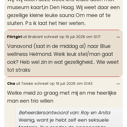
me
museum kaart,in Den Haag. Wij weet daar een
gezellige kleine leuke sauna Om mee af te
sluiten. P.s ik laat het hier weten..
Wis
...
Flirtgirl
uit
Brabant
schreef op
19 juli 2026
om
10:17
de
Vanavond (laat in de middag al) naar Blue
me
wellness Helmond. Welk leuk stel/man gaat
ook? Heb wel zin in wat gezelligheid... Wie weet
tot straks
Wis
...
Cha
uit
Twiske
schreef op
19 juli 2026
om
01:43
de
Welke meid zo graag met mij en me heerlijke
me
man een trio willen
Beheerdersantwoord van: Ray en Anita
Weinig, want je hebt zelf een seksuele