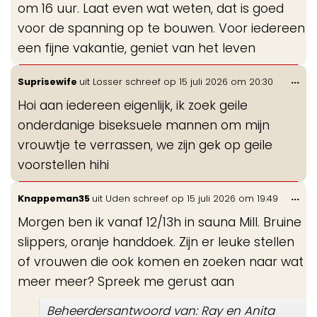
om 16 uur. Laat even wat weten, dat is goed
voor de spanning op te bouwen. Voor iedereen
een fijne vakantie, geniet van het leven
Wis
...
Suprisewife
uit
Losser
schreef op
15 juli 2026
om
20:30
de
Hoi aan iedereen eigenlijk, ik zoek geile
me
onderdanige biseksuele mannen om mijn
vrouwtje te verrassen, we zijn gek op geile
voorstellen hihi
Wis
...
Knappeman35
uit
Uden
schreef op
15 juli 2026
om
19:49
de
Morgen ben ik vanaf 12/13h in sauna Mill. Bruine
me
slippers, oranje handdoek. Zijn er leuke stellen
of vrouwen die ook komen en zoeken naar wat
meer meer? Spreek me gerust aan
Beheerdersantwoord van: Ray en Anita