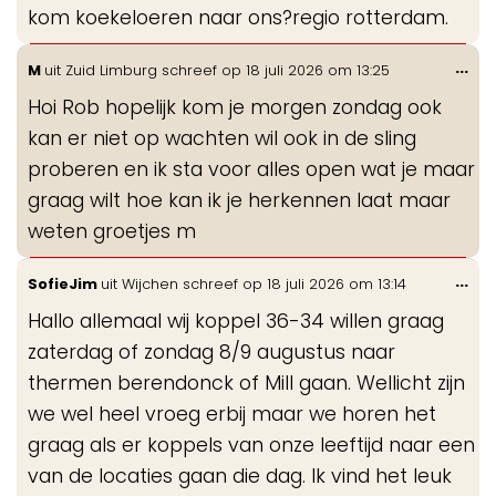
kom koekeloeren naar ons?regio rotterdam.
Wis
...
M
uit
Zuid Limburg
schreef op
18 juli 2026
om
13:25
de
Hoi Rob hopelijk kom je morgen zondag ook
me
kan er niet op wachten wil ook in de sling
proberen en ik sta voor alles open wat je maar
graag wilt hoe kan ik je herkennen laat maar
weten groetjes m
Wis
...
SofieJim
uit
Wijchen
schreef op
18 juli 2026
om
13:14
de
Hallo allemaal wij koppel 36-34 willen graag
me
zaterdag of zondag 8/9 augustus naar
thermen berendonck of Mill gaan. Wellicht zijn
we wel heel vroeg erbij maar we horen het
graag als er koppels van onze leeftijd naar een
van de locaties gaan die dag. Ik vind het leuk