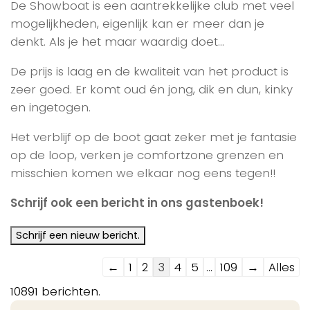
De Showboat is een aantrekkelijke club met veel
mogelijkheden, eigenlijk kan er meer dan je
denkt. Als je het maar waardig doet…
De prijs is laag en de kwaliteit van het product is
zeer goed. Er komt oud én jong, dik en dun, kinky
en ingetogen.
Het verblijf op de boot gaat zeker met je fantasie
op de loop, verken je comfortzone grenzen en
misschien komen we elkaar nog eens tegen!!
Schrijf ook een bericht in ons gastenboek!
Navigatie
←
1
2
3
4
5
...
109
→
Alles
door
10891 berichten.
de