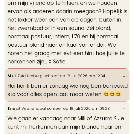
om mijn vriend op te hitsen, en we houden
ervan als anderen daarin meegaan? Hopelijk is
het lekker weer een van die dagen, buiten in
het zwembad of in een sauna. Zei blond,
normaal postuur, intiem, 1.70 en hij normaal
postuur blond haar en kaal van onder. We
horen het graag met evt een hint hoe jullie te
herkennen zijn… X Sofie.
Wis
...
M
uit
Zuid Limburg
schreef op
18 juli 2026
om
12:34
de
Hoi hoi ik ben er zondag wie nog ben benieuwd
me
sta voor alles open laat maar weten
Wis
...
Eric
uit
Veenendaal
schreef op
18 juli 2026
om
09:23
de
Wie gaan er vandaag naar Mill of Azzurra ? Je
me
kunt mij herkennen aan mijn blonde haar en