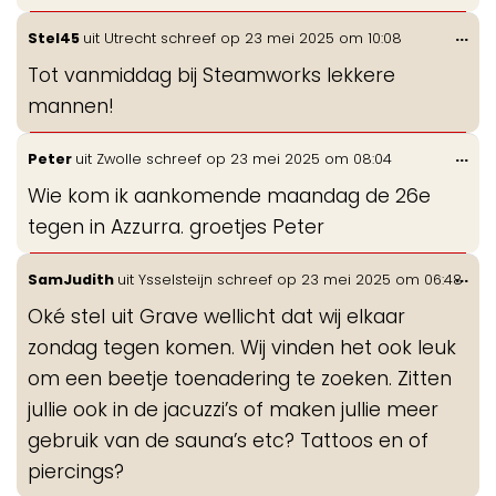
Wis
...
Stel45
uit
Utrecht
schreef op
23 mei 2025
om
10:08
de
Tot vanmiddag bij Steamworks lekkere
me
mannen!
Wis
...
Peter
uit
Zwolle
schreef op
23 mei 2025
om
08:04
de
Wie kom ik aankomende maandag de 26e
me
tegen in Azzurra. groetjes Peter
Wis
...
SamJudith
uit
Ysselsteijn
schreef op
23 mei 2025
om
06:48
de
Oké stel uit Grave wellicht dat wij elkaar
me
zondag tegen komen. Wij vinden het ook leuk
om een beetje toenadering te zoeken. Zitten
jullie ook in de jacuzzi’s of maken jullie meer
gebruik van de sauna’s etc? Tattoos en of
piercings?