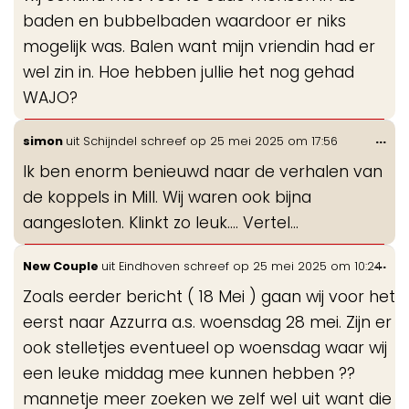
baden en bubbelbaden waardoor er niks
mogelijk was. Balen want mijn vriendin had er
wel zin in. Hoe hebben jullie het nog gehad
WAJO?
Wis
...
simon
uit
Schijndel
schreef op
25 mei 2025
om
17:56
de
Ik ben enorm benieuwd naar de verhalen van
me
de koppels in Mill. Wij waren ook bijna
aangesloten. Klinkt zo leuk.... Vertel...
Wis
...
New Couple
uit
Eindhoven
schreef op
25 mei 2025
om
10:24
de
Zoals eerder bericht ( 18 Mei ) gaan wij voor het
me
eerst naar Azzurra a.s. woensdag 28 mei. Zijn er
ook stelletjes eventueel op woensdag waar wij
een leuke middag mee kunnen hebben ??
mannetje meer zoeken we zelf wel uit want die