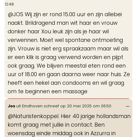
de
12:48
me
@JOS Wij zijn er rond 15.00 uur en zijn allebei
naakt. Brildragend man wit haar en vrouw
donker haar Xou leuk zijn als je haar wil
verwennen. Moet wel spontane ontmoeting
zijn. Vrouw is niet erg spraakzaam maar wil als
er een klik is graag verwend worden en pijpt
ook graag. We blijven meestal eten rond een
uur of 18.00 en gaan daarna weer naar huis. Ze
heeft een hekel aan condooms en wil graag
om te beginnen een massage
Wis
...
Jos
uit
Eindhoven
schreef op
20 mei 2025
om
06:50
de
@Naturistenkoppel. Hier 40 jarige hollandsman
me
komt graag met jullie in contact. Ben
woensdag einde middag ook in Azzurra in