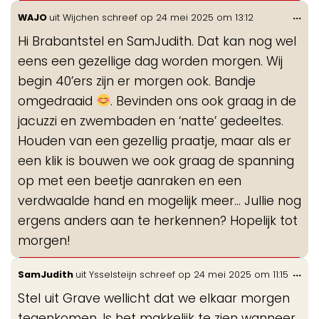
Wis
...
WAJO
uit
Wijchen
schreef op
24 mei 2025
om
13:12
de
Hi Brabantstel en SamJudith. Dat kan nog wel
me
eens een gezellige dag worden morgen. Wij
begin 40’ers zijn er morgen ook. Bandje
omgedraaid
. Bevinden ons ook graag in de
jacuzzi en zwembaden en ‘natte’ gedeeltes.
Houden van een gezellig praatje, maar als er
een klik is bouwen we ook graag de spanning
op met een beetje aanraken en een
verdwaalde hand en mogelijk meer... Jullie nog
ergens anders aan te herkennen? Hopelijk tot
morgen!
Wis
...
SamJudith
uit
Ysselsteijn
schreef op
24 mei 2025
om
11:15
de
Stel uit Grave wellicht dat we elkaar morgen
me
tegenkomen. Is het makkelijk te zien wanneer