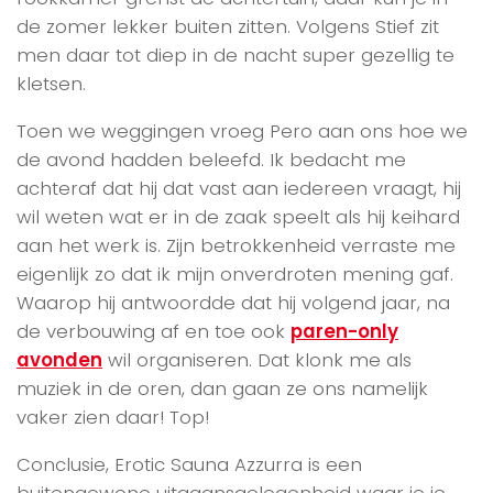
de zomer lekker buiten zitten. Volgens Stief zit
men daar tot diep in de nacht super gezellig te
kletsen.
Toen we weggingen vroeg Pero aan ons hoe we
de avond hadden beleefd. Ik bedacht me
achteraf dat hij dat vast aan iedereen vraagt, hij
wil weten wat er in de zaak speelt als hij keihard
aan het werk is. Zijn betrokkenheid verraste me
eigenlijk zo dat ik mijn onverdroten mening gaf.
Waarop hij antwoordde dat hij volgend jaar, na
de verbouwing af en toe ook
paren-only
avonden
wil organiseren. Dat klonk me als
muziek in de oren, dan gaan ze ons namelijk
vaker zien daar! Top!
Conclusie, Erotic Sauna Azzurra is een
buitengewone uitgaansgelegenheid waar je je