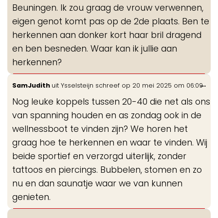
Beuningen. Ik zou graag de vrouw verwennen,
eigen genot komt pas op de 2de plaats. Ben te
herkennen aan donker kort haar bril dragend
en ben besneden. Waar kan ik jullie aan
herkennen?
Wis
...
SamJudith
uit
Ysselsteijn
schreef op
20 mei 2025
om
06:09
de
Nog leuke koppels tussen 20-40 die net als ons
me
van spanning houden en as zondag ook in de
wellnessboot te vinden zijn? We horen het
graag hoe te herkennen en waar te vinden. Wij
beide sportief en verzorgd uiterlijk, zonder
tattoos en piercings. Bubbelen, stomen en zo
nu en dan saunatje waar we van kunnen
genieten.