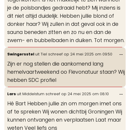
je de polsbandjes gedraaid hebt? Mij inziens is
dit niet altijd duidelijk. Hebben jullie blond of
donker haar? Wij zullen in dat geval ook in de
sauna beneden zitten en zo nu en dan de
zwem- en bubbelbaden in duiken. Tot morgen.
Wis
...
Swingersstel
uit
Tiel
schreef op
24 mei 2025
om
09:50
de
Zijn er nog stellen die aankomend lang
me
hemelvaartweekend oo Flevonatuur staan? Wij
hebben SDC profiel
Wis
...
Lars
uit
Middelstum
schreef op
24 mei 2025
om
08:10
de
Hé Bart Hebben jullie zin om morgen imet ons
me
af te spreken Wij wonen dichtbij Groningen Wij
kunnen ontvangen en verplaatsen Laat maar
weten Veel liefs ons