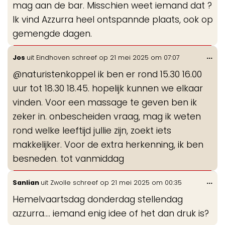
mag aan de bar. Misschien weet iemand dat ?
Ik vind Azzurra heel ontspannde plaats, ook op
gemengde dagen.
Wis
...
Jos
uit
Eindhoven
schreef op
21 mei 2025
om
07:07
de
@naturistenkoppel ik ben er rond 15.30 16.00
me
uur tot 18.30 18.45. hopelijk kunnen we elkaar
vinden. Voor een massage te geven ben ik
zeker in. onbescheiden vraag, mag ik weten
rond welke leeftijd jullie zijn, zoekt iets
makkelijker. Voor de extra herkenning, ik ben
besneden. tot vanmiddag
Wis
...
Sanlian
uit
Zwolle
schreef op
21 mei 2025
om
00:35
de
Hemelvaartsdag donderdag stellendag
me
azzurra.... iemand enig idee of het dan druk is?