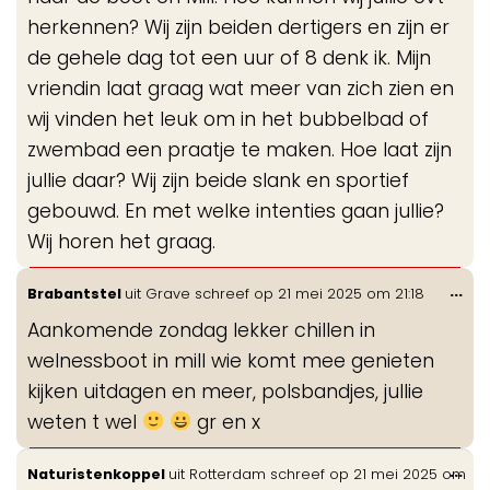
herkennen? Wij zijn beiden dertigers en zijn er
de gehele dag tot een uur of 8 denk ik. Mijn
vriendin laat graag wat meer van zich zien en
wij vinden het leuk om in het bubbelbad of
zwembad een praatje te maken. Hoe laat zijn
jullie daar? Wij zijn beide slank en sportief
gebouwd. En met welke intenties gaan jullie?
Wij horen het graag.
Wis
...
Brabantstel
uit
Grave
schreef op
21 mei 2025
om
21:18
de
Aankomende zondag lekker chillen in
me
welnessboot in mill wie komt mee genieten
kijken uitdagen en meer, polsbandjes, jullie
weten t wel
gr en x
Wis
...
Naturistenkoppel
uit
Rotterdam
schreef op
21 mei 2025
om