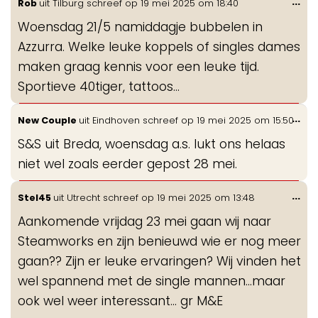
Wis
...
Rob
uit
Tilburg
schreef op
19 mei 2025
om
18:40
de
Woensdag 21/5 namiddagje bubbelen in
me
Azzurra. Welke leuke koppels of singles dames
maken graag kennis voor een leuke tijd.
Sportieve 40tiger, tattoos...
Wis
...
New Couple
uit
Eindhoven
schreef op
19 mei 2025
om
15:50
de
S&S uit Breda, woensdag a.s. lukt ons helaas
me
niet wel zoals eerder gepost 28 mei.
Wis
...
Stel45
uit
Utrecht
schreef op
19 mei 2025
om
13:48
de
Aankomende vrijdag 23 mei gaan wij naar
me
Steamworks en zijn benieuwd wie er nog meer
gaan?? Zijn er leuke ervaringen? Wij vinden het
wel spannend met de single mannen…maar
ook wel weer interessant… gr M&E