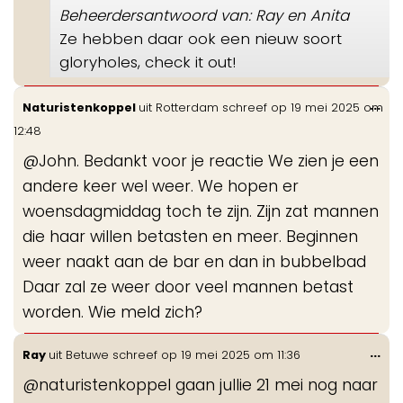
Beheerdersantwoord van: Ray en Anita
Ze hebben daar ook een nieuw soort
gloryholes, check it out!
Wis
...
Naturistenkoppel
uit
Rotterdam
schreef op
19 mei 2025
om
de
12:48
me
@John. Bedankt voor je reactie We zien je een
andere keer wel weer. We hopen er
woensdagmiddag toch te zijn. Zijn zat mannen
die haar willen betasten en meer. Beginnen
weer naakt aan de bar en dan in bubbelbad
Daar zal ze weer door veel mannen betast
worden. Wie meld zich?
Wis
...
Ray
uit
Betuwe
schreef op
19 mei 2025
om
11:36
de
@naturistenkoppel gaan jullie 21 mei nog naar
me