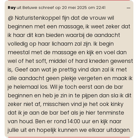
Wis
...
Ray
uit
Betuwe
schreef op
20 mei 2025
om
22:41
de
@ Naturistenkoppel fijn dat de vrouw wil
me
beginnen met een massage, ik weet zeker dat
ik haar dit kan bieden waarbij de aandacht
volledig op haar lichaam zal zijn. Ik begin
meestal met de massage en kijk en voel dan
wel of het soft, middel of hard kneden gewenst
is,. Geef aan wat je prettig vind dan zal ik met
alle aandacht geen plekje vergeten en maak ik
je helemaal los. Wil je toch eerst aan de bar
beginnen en heb je zin in te pijpen dan sla ik dit
zeker niet af, misschien vind je het ook kinky
dat ik je aan de bar bef als je hier tenminste
van houd. Ben er rond 14:00 uur en kijk naar
jullie uit en hopelijk kunnen we elkaar uitdagen.