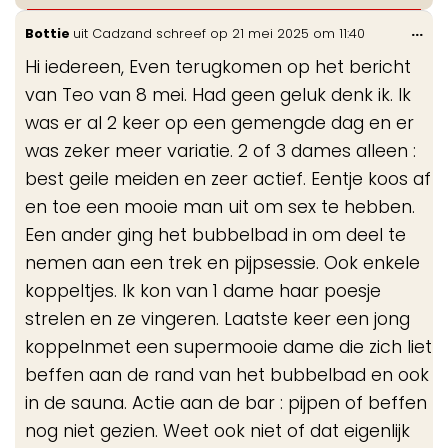
Wis
...
Bottie
uit
Cadzand
schreef op
21 mei 2025
om
11:40
de
Hi iedereen, Even terugkomen op het bericht
me
van Teo van 8 mei. Had geen geluk denk ik. Ik
was er al 2 keer op een gemengde dag en er
was zeker meer variatie. 2 of 3 dames alleen :
best geile meiden en zeer actief. Eentje koos af
en toe een mooie man uit om sex te hebben.
Een ander ging het bubbelbad in om deel te
nemen aan een trek en pijpsessie. Ook enkele
koppeltjes. Ik kon van 1 dame haar poesje
strelen en ze vingeren. Laatste keer een jong
koppelnmet een supermooie dame die zich liet
beffen aan de rand van het bubbelbad en ook
in de sauna. Actie aan de bar : pijpen of beffen
nog niet gezien. Weet ook niet of dat eigenlijk