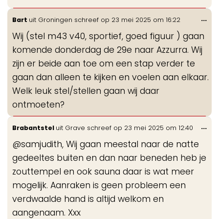
Wis
...
Bart
uit
Groningen
schreef op
23 mei 2025
om
16:22
de
Wij (stel m43 v40, sportief, goed figuur ) gaan
me
komende donderdag de 29e naar Azzurra. Wij
zijn er beide aan toe om een stap verder te
gaan dan alleen te kijken en voelen aan elkaar.
Welk leuk stel/stellen gaan wij daar
ontmoeten?
Wis
...
Brabantstel
uit
Grave
schreef op
23 mei 2025
om
12:40
de
@samjudith, Wij gaan meestal naar de natte
me
gedeeltes buiten en dan naar beneden heb je
zouttempel en ook sauna daar is wat meer
mogelijk. Aanraken is geen probleem een
verdwaalde hand is altijd welkom en
aangenaam. Xxx