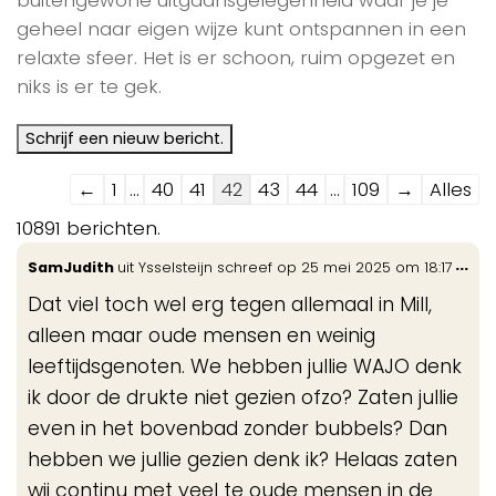
geheel naar eigen wijze kunt ontspannen in een
relaxte sfeer. Het is er schoon, ruim opgezet en
niks is er te gek.
Navigatie
←
1
...
40
41
42
43
44
...
109
→
Alles
door
10891 berichten.
de
Wis
...
SamJudith
uit
Ysselsteijn
schreef op
25 mei 2025
om
18:17
gastenboek-
de
lijst
Dat viel toch wel erg tegen allemaal in Mill,
me
alleen maar oude mensen en weinig
leeftijdsgenoten. We hebben jullie WAJO denk
ik door de drukte niet gezien ofzo? Zaten jullie
even in het bovenbad zonder bubbels? Dan
hebben we jullie gezien denk ik? Helaas zaten
wij continu met veel te oude mensen in de