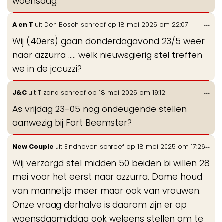
woensdag.
Wis
...
A en T
uit
Den Bosch
schreef op
18 mei 2025
om
22:07
de
Wij (40ers) gaan donderdagavond 23/5 weer
me
naar azzurra ….. welk nieuwsgierig stel treffen
we in de jacuzzi?
Wis
...
J&C
uit
T zand
schreef op
18 mei 2025
om
19:12
de
As vrijdag 23-05 nog ondeugende stellen
me
aanwezig bij Fort Beemster?
Wis
...
New Couple
uit
Eindhoven
schreef op
18 mei 2025
om
17:26
de
Wij verzorgd stel midden 50 beiden bi willen 28
me
mei voor het eerst naar azzurra. Dame houd
van mannetje meer maar ook van vrouwen.
Onze vraag derhalve is daarom zijn er op
woensdagmiddag ook weleens stellen om te