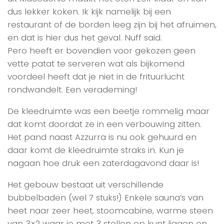
dus lekker koken. Ik kijk namelijk bij een
restaurant of de borden leeg zijn bij het afruimen,
en dat is hier dus het geval. Nuff said.
Pero heeft er bovendien voor gekozen geen
vette patat te serveren wat als bijkomend
voordeel heeft dat je niet in de frituurlucht
rondwandelt. Een verademing!
De kleedruimte was een beetje rommelig maar
dat komt doordat ze in een verbouwing zitten.
Het pand naast Azzurra is nu ook gehuurd en
daar komt de kleedruimte straks in. Kun je
nagaan hoe druk een zaterdagavond daar is!
Het gebouw bestaat uit verschillende
bubbelbaden (wel 7 stuks!) Enkele sauna’s van
heet naar zeer heet, stoomcabine, warme steen
van 3×2 waar je met 3 stellen op kunt liggen en