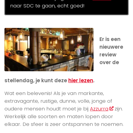
naar SDC te gaan, echt goed!
Er is een
nieuwere
review
over de
stellendag, je kunt deze
hier lezen
.
Wat een belevenis! Als je van markante,
extravagante, rustige, dunne, volle, jonge of
oudere mensen houdt moet je bij
Azzurra
zijn.
Werkelijk alle soorten en maten lopen door
elkaar. De sfeer is zeer ontspannen te noemen.