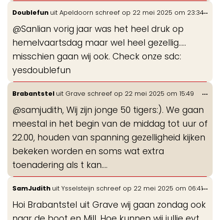
Wis
...
Doublefun
uit
Apeldoorn
schreef op
22 mei 2025
om
23:34
de
@Sanlian vorig jaar was het heel druk op
me
hemelvaartsdag maar wel heel gezellig.....
misschien gaan wij ook. Check onze sdc:
yesdoublefun
Wis
...
Brabantstel
uit
Grave
schreef op
22 mei 2025
om
15:49
de
@samjudith, Wij zijn jonge 50 tigers:). We gaan
me
meestal in het begin van de middag tot uur of
22.00, houden van spanning gezelligheid kijken
bekeken worden en soms wat extra
toenadering als t kan....
Wis
...
SamJudith
uit
Ysselsteijn
schreef op
22 mei 2025
om
06:41
de
Hoi Brabantstel uit Grave wij gaan zondag ook
me
naar de boot en Mill. Hoe kunnen wij jullie evt