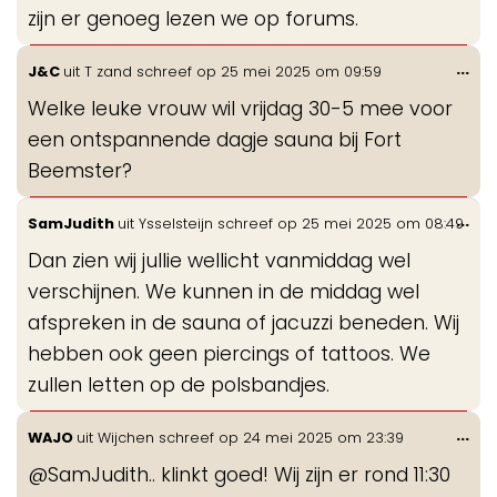
zijn er genoeg lezen we op forums.
Wis
...
J&C
uit
T zand
schreef op
25 mei 2025
om
09:59
de
Welke leuke vrouw wil vrijdag 30-5 mee voor
me
een ontspannende dagje sauna bij Fort
Beemster?
Wis
...
SamJudith
uit
Ysselsteijn
schreef op
25 mei 2025
om
08:49
de
Dan zien wij jullie wellicht vanmiddag wel
me
verschijnen. We kunnen in de middag wel
afspreken in de sauna of jacuzzi beneden. Wij
hebben ook geen piercings of tattoos. We
zullen letten op de polsbandjes.
Wis
...
WAJO
uit
Wijchen
schreef op
24 mei 2025
om
23:39
de
@SamJudith.. klinkt goed! Wij zijn er rond 11:30
me