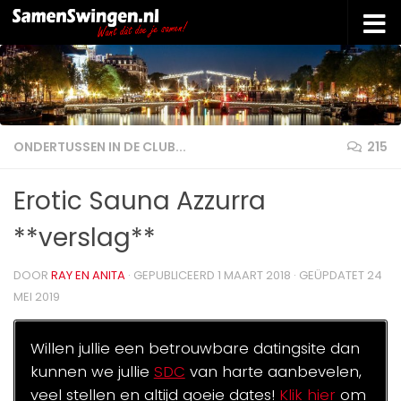
Doorgaan naar inhoud
ONDERTUSSEN IN DE CLUB...
215
Erotic Sauna Azzurra
**verslag**
DOOR
RAY EN ANITA
· GEPUBLICEERD
1 MAART 2018
· GEÜPDATET
24
MEI 2019
Willen jullie een betrouwbare datingsite dan
kunnen we jullie
SDC
van harte aanbevelen,
veel stellen en altijd goeie dates!
Klik hier
om