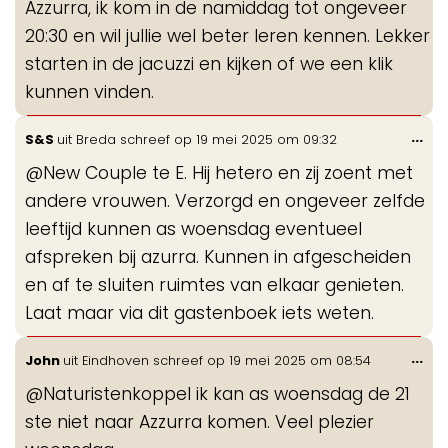
Azzurra, ik kom in de namiddag tot ongeveer
20:30 en wil jullie wel beter leren kennen. Lekker
starten in de jacuzzi en kijken of we een klik
kunnen vinden.
Wis
...
S&S
uit
Breda
schreef op
19 mei 2025
om
09:32
de
@New Couple te E. Hij hetero en zij zoent met
me
andere vrouwen. Verzorgd en ongeveer zelfde
leeftijd kunnen as woensdag eventueel
afspreken bij azurra. Kunnen in afgescheiden
en af te sluiten ruimtes van elkaar genieten.
Laat maar via dit gastenboek iets weten.
Wis
...
John
uit
Eindhoven
schreef op
19 mei 2025
om
08:54
de
@Naturistenkoppel ik kan as woensdag de 21
me
ste niet naar Azzurra komen. Veel plezier