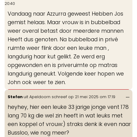
de
20:40
me
Vandaag naar Azzurra geweest Hebben Jos
gemist helaas. Maar vrouw is in bubbelbad
weer overal betast door meerdere mannen
Heeft dus genoten. Na bubbelbad in privé
ruimte weer flink door een leuke man ,
langdurig haar kut gelikt. Ze werd erg
opgewonden en is priveruimte op matras
langdurig geneukt. Volgende keer hopen we
John ook weer te zien.
Wis
...
Stefan
uit
Apeldoorn
schreef op
21 mei 2025
om
17:19
de
heyhey, hier een leuke 33 jarige jonge vent 178
me
lang 70 kg die wel zin heeft in wat leuks met
een koppel of vrouw:) straks denk ik even naar
Bussloo, wie nog meer?