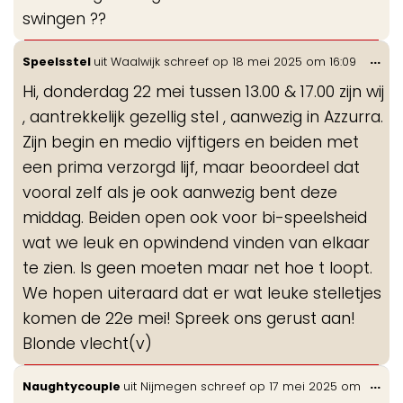
swingen ??
Wis
...
Speelsstel
uit
Waalwijk
schreef op
18 mei 2025
om
16:09
de
Hi, donderdag 22 mei tussen 13.00 & 17.00 zijn wij
me
, aantrekkelijk gezellig stel , aanwezig in Azzurra.
Zijn begin en medio vijftigers en beiden met
een prima verzorgd lijf, maar beoordeel dat
vooral zelf als je ook aanwezig bent deze
middag. Beiden open ook voor bi-speelsheid
wat we leuk en opwindend vinden van elkaar
te zien. Is geen moeten maar net hoe t loopt.
We hopen uiteraard dat er wat leuke stelletjes
komen de 22e mei! Spreek ons gerust aan!
Blonde vlecht(v)
Wis
...
Naughtycouple
uit
Nijmegen
schreef op
17 mei 2025
om
de