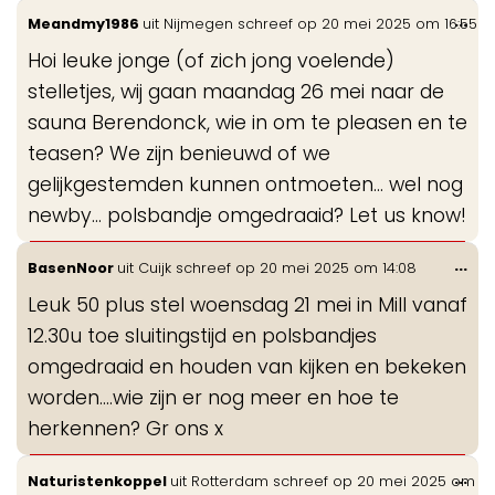
Wis
...
Meandmy1986
uit
Nijmegen
schreef op
20 mei 2025
om
16:55
de
Hoi leuke jonge (of zich jong voelende)
me
stelletjes, wij gaan maandag 26 mei naar de
sauna Berendonck, wie in om te pleasen en te
teasen? We zijn benieuwd of we
gelijkgestemden kunnen ontmoeten… wel nog
newby… polsbandje omgedraaid? Let us know!
Wis
...
BasenNoor
uit
Cuijk
schreef op
20 mei 2025
om
14:08
de
Leuk 50 plus stel woensdag 21 mei in Mill vanaf
me
12.30u toe sluitingstijd en polsbandjes
omgedraaid en houden van kijken en bekeken
worden....wie zijn er nog meer en hoe te
herkennen? Gr ons x
Wis
...
Naturistenkoppel
uit
Rotterdam
schreef op
20 mei 2025
om