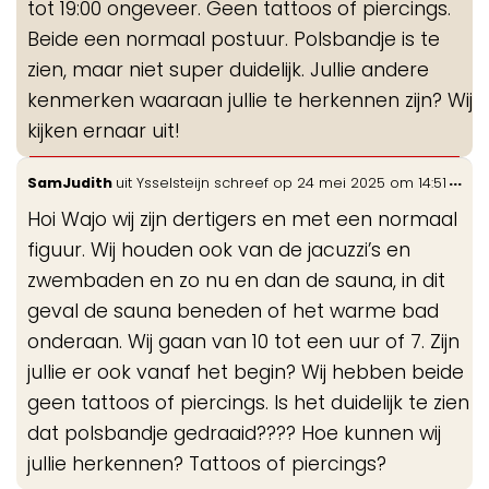
tot 19:00 ongeveer. Geen tattoos of piercings.
Beide een normaal postuur. Polsbandje is te
zien, maar niet super duidelijk. Jullie andere
kenmerken waaraan jullie te herkennen zijn? Wij
kijken ernaar uit!
Wis
...
SamJudith
uit
Ysselsteijn
schreef op
24 mei 2025
om
14:51
de
Hoi Wajo wij zijn dertigers en met een normaal
me
figuur. Wij houden ook van de jacuzzi’s en
zwembaden en zo nu en dan de sauna, in dit
geval de sauna beneden of het warme bad
onderaan. Wij gaan van 10 tot een uur of 7. Zijn
jullie er ook vanaf het begin? Wij hebben beide
geen tattoos of piercings. Is het duidelijk te zien
dat polsbandje gedraaid???? Hoe kunnen wij
jullie herkennen? Tattoos of piercings?