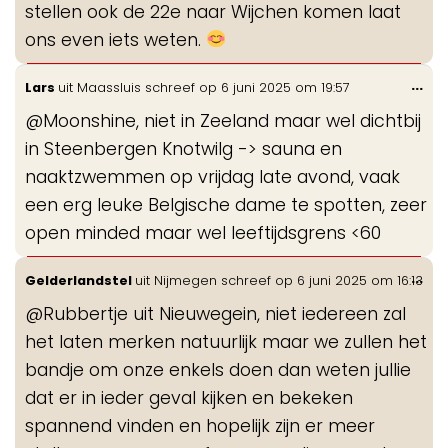
stellen ook de 22e naar Wijchen komen laat
ons even iets weten.
Wis
...
Lars
uit
Maassluis
schreef op
6 juni 2025
om
19:57
de
@Moonshine, niet in Zeeland maar wel dichtbij
me
in Steenbergen Knotwilg -> sauna en
naaktzwemmen op vrijdag late avond, vaak
een erg leuke Belgische dame te spotten, zeer
open minded maar wel leeftijdsgrens <60
Wis
...
Gelderlandstel
uit
Nijmegen
schreef op
6 juni 2025
om
16:13
de
@Rubbertje uit Nieuwegein, niet iedereen zal
me
het laten merken natuurlijk maar we zullen het
bandje om onze enkels doen dan weten jullie
dat er in ieder geval kijken en bekeken
spannend vinden en hopelijk zijn er meer