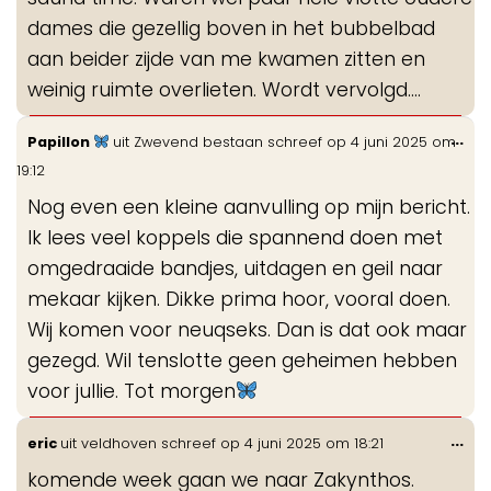
dames die gezellig boven in het bubbelbad
aan beider zijde van me kwamen zitten en
weinig ruimte overlieten. Wordt vervolgd....
Wis
...
Papillon
uit
Zwevend bestaan
schreef op
4 juni 2025
om
de
19:12
me
Nog even een kleine aanvulling op mijn bericht.
Ik lees veel koppels die spannend doen met
omgedraaide bandjes, uitdagen en geil naar
mekaar kijken. Dikke prima hoor, vooral doen.
Wij komen voor neuqseks. Dan is dat ook maar
gezegd. Wil tenslotte geen geheimen hebben
voor jullie. Tot morgen
Wis
...
eric
uit
veldhoven
schreef op
4 juni 2025
om
18:21
de
komende week gaan we naar Zakynthos.
me