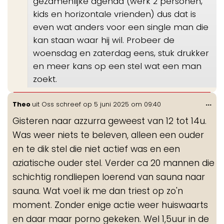
gezamenlijke agenda (werk 2 personen,
kids en horizontale vrienden) dus dat is
even wat anders voor een single man die
kan staan waar hij wil. Probeer de
woensdag en zaterdag eens, stuk drukker
en meer kans op een stel wat een man
zoekt.
Wis
...
Theo
uit
Oss
schreef op
5 juni 2025
om
09:40
de
Gisteren naar azzurra geweest van 12 tot 14u.
me
Was weer niets te beleven, alleen een ouder
en te dik stel die niet actief was en een
aziatische ouder stel. Verder ca 20 mannen die
schichtig rondliepen loerend van sauna naar
sauna. Wat voel ik me dan triest op zo'n
moment. Zonder enige actie weer huiswaarts
en daar maar porno gekeken. Wel 1,5uur in de