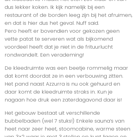
dus lekker koken. Ik kijk namelijk bij een
restaurant of de borden leeg zijn bij het afruimen,
en dat is hier dus het geval. Nuff said.
Pero heeft er bovendien voor gekozen geen
vette patat te serveren wat als bijkomend
voordeel heeft dat je niet in de frituurlucht
rondwandelt. Een verademing!
De kleedruimte was een beetje rommelig maar
dat komt doordat ze in een verbouwing zitten.
Het pand naast Azzurra is nu ook gehuurd en
daar komt de kleedruimte straks in. Kun je
nagaan hoe druk een zaterdagavond daar is!
Het gebouw bestaat uit verschillende
bubbelbaden (wel 7 stuks!) Enkele sauna’s van
heet naar zeer heet, stoomcabine, warme steen
van 3×2 waar je met 3 stellen op kunt liggen en