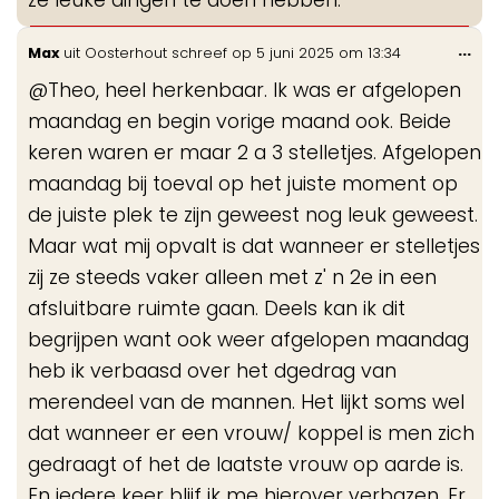
Wis
...
Max
uit
Oosterhout
schreef op
5 juni 2025
om
13:34
de
@Theo, heel herkenbaar. Ik was er afgelopen
me
maandag en begin vorige maand ook. Beide
keren waren er maar 2 a 3 stelletjes. Afgelopen
maandag bij toeval op het juiste moment op
de juiste plek te zijn geweest nog leuk geweest.
Maar wat mij opvalt is dat wanneer er stelletjes
zij ze steeds vaker alleen met z' n 2e in een
afsluitbare ruimte gaan. Deels kan ik dit
begrijpen want ook weer afgelopen maandag
heb ik verbaasd over het dgedrag van
merendeel van de mannen. Het lijkt soms wel
dat wanneer er een vrouw/ koppel is men zich
gedraagt of het de laatste vrouw op aarde is.
En iedere keer blijf ik me hierover verbazen. Er