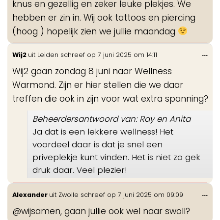
knus en gezellig en zeker leuke plekjes. We
hebben er zin in. Wij ook tattoos en piercing
(hoog ) hopelijk zien we jullie maandag
Wis
...
Wij2
uit
Leiden
schreef op
7 juni 2025
om
14:11
de
Wij2 gaan zondag 8 juni naar Wellness
me
Warmond. Zijn er hier stellen die we daar
treffen die ook in zijn voor wat extra spanning?
Beheerdersantwoord van: Ray en Anita
Ja dat is een lekkere wellness! Het
voordeel daar is dat je snel een
priveplekje kunt vinden. Het is niet zo gek
druk daar. Veel plezier!
Wis
...
Alexander
uit
Zwolle
schreef op
7 juni 2025
om
09:09
de
@wijsamen, gaan jullie ook wel naar swoll?
me