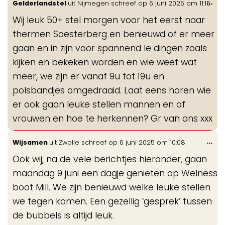
Wis
...
Gelderlandstel
uit
Nijmegen
schreef op
6 juni 2025
om
11:15
de
Wij leuk 50+ stel morgen voor het eerst naar
me
thermen Soesterberg en benieuwd of er meer
gaan en in zijn voor spannend le dingen zoals
kijken en bekeken worden en wie weet wat
meer, we zijn er vanaf 9u tot 19u en
polsbandjes omgedraaid. Laat eens horen wie
er ook gaan leuke stellen mannen en of
vrouwen en hoe te herkennen? Gr van ons xxx
Wis
...
Wijsamen
uit
Zwolle
schreef op
6 juni 2025
om
10:08
de
Ook wij, na de vele berichtjes hieronder, gaan
me
maandag 9 juni een dagje genieten op Welness
boot Mill. We zijn benieuwd welke leuke stellen
we tegen komen. Een gezellig ‘gesprek’ tussen
de bubbels is altijd leuk.