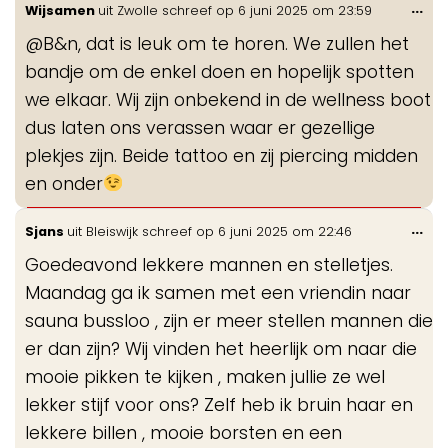
Wis
...
Wijsamen
uit
Zwolle
schreef op
6 juni 2025
om
23:59
de
@B&n, dat is leuk om te horen. We zullen het
me
bandje om de enkel doen en hopelijk spotten
we elkaar. Wij zijn onbekend in de wellness boot
dus laten ons verassen waar er gezellige
plekjes zijn. Beide tattoo en zij piercing midden
en onder
Wis
...
Sjans
uit
Bleiswijk
schreef op
6 juni 2025
om
22:46
de
Goedeavond lekkere mannen en stelletjes.
me
Maandag ga ik samen met een vriendin naar
sauna bussloo , zijn er meer stellen mannen die
er dan zijn? Wij vinden het heerlijk om naar die
mooie pikken te kijken , maken jullie ze wel
lekker stijf voor ons? Zelf heb ik bruin haar en
lekkere billen , mooie borsten en een