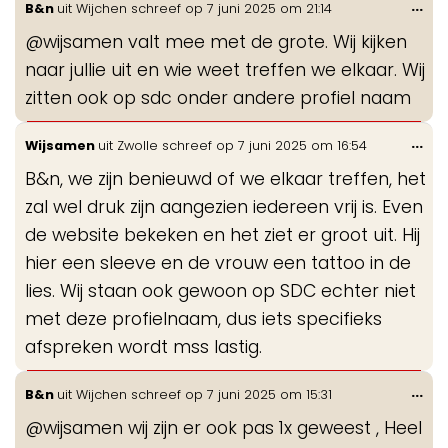
Wis
...
B&n
uit
Wijchen
schreef op
7 juni 2025
om
21:14
de
@wijsamen valt mee met de grote. Wij kijken
me
naar jullie uit en wie weet treffen we elkaar. Wij
zitten ook op sdc onder andere profiel naam
Wis
...
Wijsamen
uit
Zwolle
schreef op
7 juni 2025
om
16:54
de
B&n, we zijn benieuwd of we elkaar treffen, het
me
zal wel druk zijn aangezien iedereen vrij is. Even
de website bekeken en het ziet er groot uit. Hij
hier een sleeve en de vrouw een tattoo in de
lies. Wij staan ook gewoon op SDC echter niet
met deze profielnaam, dus iets specifieks
afspreken wordt mss lastig.
Wis
...
B&n
uit
Wijchen
schreef op
7 juni 2025
om
15:31
de
@wijsamen wij zijn er ook pas 1x geweest , Heel
me