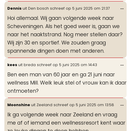
Wis
...
Dennis
uit
Den bosch
schreef op
5 juni 2025
om
21:37
de
Hoi allemaal. Wij gaan volgende week naar
me
Scheveningen. Als het goed weer is, gaan we
naar het naaktstrand. Nog meer stellen daar?
Wij zijn 30 en sportief. We zouden graag
spannende dingen doen met anderen.
Wis
...
kees
uit
breda
schreef op
5 juni 2025
om
14:43
de
Ben een man van 60 jaar en ga 21 juni naar
me
wellness Mill. Welk leuk stel of vrouw kan ik daar
ontmoeten?
Wis
...
Moonshine
uit
Zeeland
schreef op
5 juni 2025
om
13:58
de
Ik ga volgende week naar Zeeland en vraag
me
me af of iemand een wellnessresort kent waar
ze leuke dingen te doen hebben.