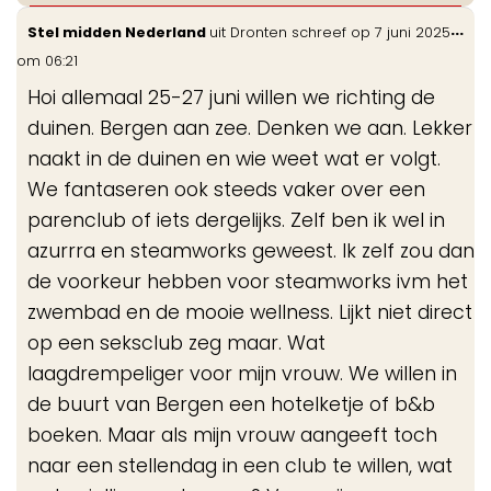
Wis
...
Stel midden Nederland
uit
Dronten
schreef op
7 juni 2025
de
om
06:21
me
Hoi allemaal 25-27 juni willen we richting de
duinen. Bergen aan zee. Denken we aan. Lekker
naakt in de duinen en wie weet wat er volgt.
We fantaseren ook steeds vaker over een
parenclub of iets dergelijks. Zelf ben ik wel in
azurrra en steamworks geweest. Ik zelf zou dan
de voorkeur hebben voor steamworks ivm het
zwembad en de mooie wellness. Lijkt niet direct
op een seksclub zeg maar. Wat
laagdrempeliger voor mijn vrouw. We willen in
de buurt van Bergen een hotelketje of b&b
boeken. Maar als mijn vrouw aangeeft toch
naar een stellendag in een club te willen, wat