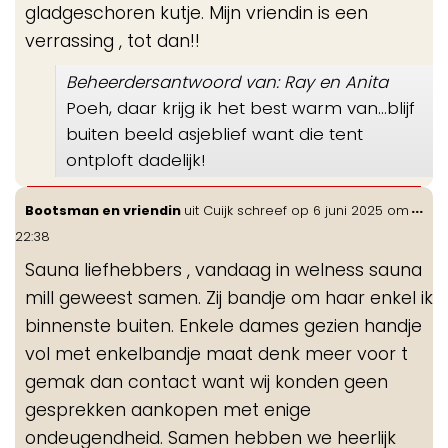
gladgeschoren kutje. Mijn vriendin is een
verrassing , tot dan!!
Beheerdersantwoord van: Ray en Anita
Poeh, daar krijg ik het best warm van...blijf
buiten beeld asjeblief want die tent
ontploft dadelijk!
Wis
...
Bootsman en vriendin
uit
Cuijk
schreef op
6 juni 2025
om
de
22:38
me
Sauna liefhebbers , vandaag in welness sauna
mill geweest samen. Zij bandje om haar enkel ik
binnenste buiten. Enkele dames gezien handje
vol met enkelbandje maat denk meer voor t
gemak dan contact want wij konden geen
gesprekken aankopen met enige
ondeugendheid. Samen hebben we heerlijk