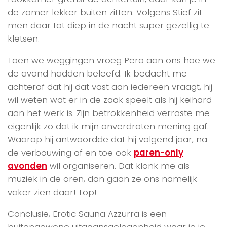
de zomer lekker buiten zitten. Volgens Stief zit
men daar tot diep in de nacht super gezellig te
kletsen.
Toen we weggingen vroeg Pero aan ons hoe we
de avond hadden beleefd. Ik bedacht me
achteraf dat hij dat vast aan iedereen vraagt, hij
wil weten wat er in de zaak speelt als hij keihard
aan het werk is. Zijn betrokkenheid verraste me
eigenlijk zo dat ik mijn onverdroten mening gaf.
Waarop hij antwoordde dat hij volgend jaar, na
de verbouwing af en toe ook
paren-only
avonden
wil organiseren. Dat klonk me als
muziek in de oren, dan gaan ze ons namelijk
vaker zien daar! Top!
Conclusie, Erotic Sauna Azzurra is een
buitengewone uitgaansgelegenheid waar je je