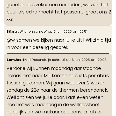
genoten dus zeker een aanrader , we zien het
puur als extra mocht het passen .... groet ons 2
xxz
Wis
...
B&n
uit
Wijchen
schreef op
6 juni 2025
om
20:51
de
@wijsamen we kijken naar jullie uit ! Wij zijn altijd
me
in voor een gezellig gesprek
Wis
...
SamJudith
uit
Yssensteijn
schreef op
6 juni 2025
om
20:08
de
Verdorie wij kunnen maandag aanstaande
me
helaas niet naar Mill komen er is iets per abuis
tussen gekomen. Wij gaan wel, over 2 weken
zondag de 22e naar de thermen berendonck.
Wellicht zien we jullie daar. Laat even weten
hoe het was maandag in de wellnessboot.
Hopelijk zien we mekaar ooit eens. En als er