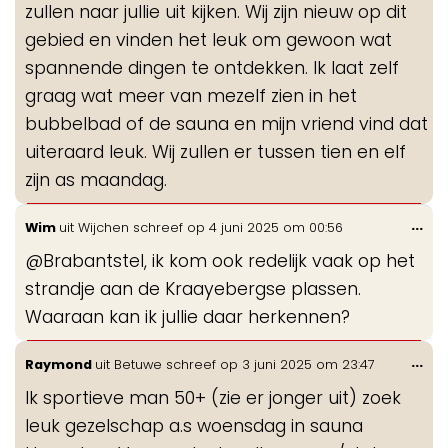
zullen naar jullie uit kijken. Wij zijn nieuw op dit
gebied en vinden het leuk om gewoon wat
spannende dingen te ontdekken. Ik laat zelf
graag wat meer van mezelf zien in het
bubbelbad of de sauna en mijn vriend vind dat
uiteraard leuk. Wij zullen er tussen tien en elf
zijn as maandag.
Wis
...
Wim
uit
Wijchen
schreef op
4 juni 2025
om
00:56
de
@Brabantstel, ik kom ook redelijk vaak op het
me
strandje aan de Kraayebergse plassen.
Waaraan kan ik jullie daar herkennen?
Wis
...
Raymond
uit
Betuwe
schreef op
3 juni 2025
om
23:47
de
Ik sportieve man 50+ (zie er jonger uit) zoek
me
leuk gezelschap a.s woensdag in sauna