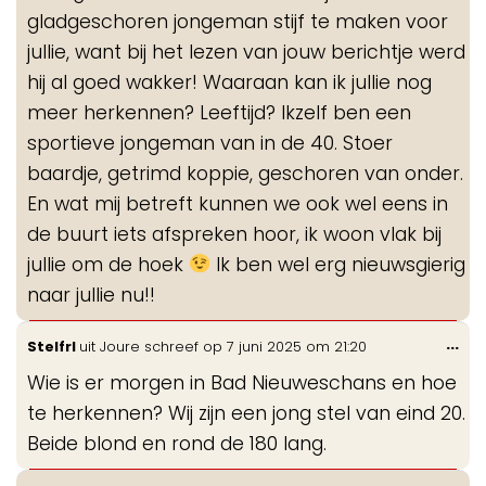
gladgeschoren jongeman stijf te maken voor
jullie, want bij het lezen van jouw berichtje werd
hij al goed wakker! Waaraan kan ik jullie nog
meer herkennen? Leeftijd? Ikzelf ben een
sportieve jongeman van in de 40. Stoer
baardje, getrimd koppie, geschoren van onder.
En wat mij betreft kunnen we ook wel eens in
de buurt iets afspreken hoor, ik woon vlak bij
jullie om de hoek
Ik ben wel erg nieuwsgierig
naar jullie nu!!
Wis
...
Stelfrl
uit
Joure
schreef op
7 juni 2025
om
21:20
de
Wie is er morgen in Bad Nieuweschans en hoe
me
te herkennen? Wij zijn een jong stel van eind 20.
Beide blond en rond de 180 lang.