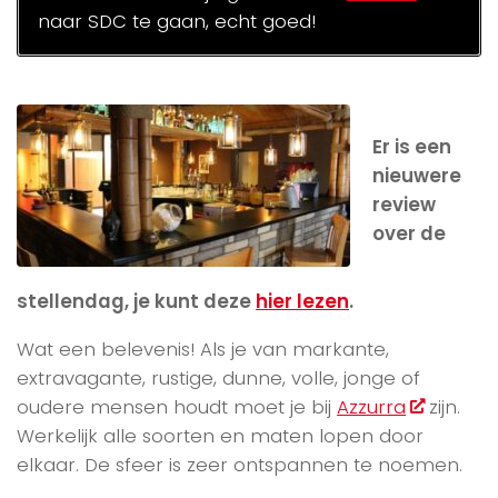
naar SDC te gaan, echt goed!
Er is een
nieuwere
review
over de
stellendag, je kunt deze
hier lezen
.
Wat een belevenis! Als je van markante,
extravagante, rustige, dunne, volle, jonge of
oudere mensen houdt moet je bij
Azzurra
zijn.
Werkelijk alle soorten en maten lopen door
elkaar. De sfeer is zeer ontspannen te noemen.