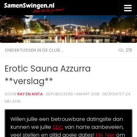
Doorgaan naar inhoud
ONDERTUSSEN IN DE CLUB...
215
Erotic Sauna Azzurra
**verslag**
DOOR
RAY EN ANITA
· GEPUBLICEERD
1 MAART 2018
· GEÜPDATET
24
MEI 2019
Willen jullie een betrouwbare datingsite dan
kunnen we jullie
SDC
van harte aanbevelen,
veel stellen en altijd goeie dates!
Klik hier
om