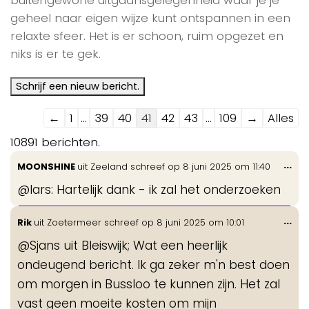
geheel naar eigen wijze kunt ontspannen in een
relaxte sfeer. Het is er schoon, ruim opgezet en
niks is er te gek.
Navigatie
←
1
...
39
40
41
42
43
...
109
→
Alles
door
10891 berichten.
de
Wis
...
MOONSHINE
uit
Zeeland
schreef op
8 juni 2025
om
11:40
gastenboek-
de
lijst
@lars: Hartelijk dank - ik zal het onderzoeken
me
Wis
...
Rik
uit
Zoetermeer
schreef op
8 juni 2025
om
10:01
de
@Sjans uit Bleiswijk; Wat een heerlijk
me
ondeugend bericht. Ik ga zeker m'n best doen
om morgen in Bussloo te kunnen zijn. Het zal
vast geen moeite kosten om mijn