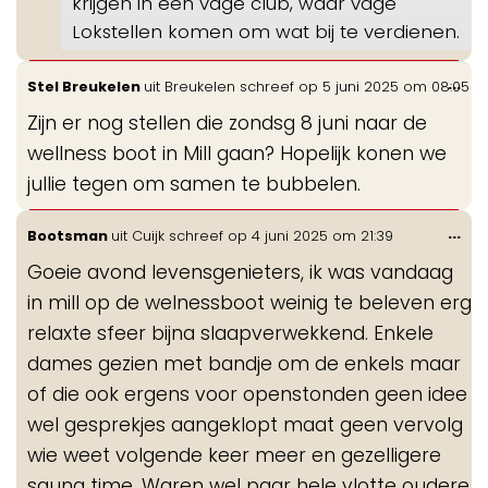
krijgen in een vage club, waar vage
Lokstellen komen om wat bij te verdienen.
Wis
...
Stel Breukelen
uit
Breukelen
schreef op
5 juni 2025
om
08:05
de
Zijn er nog stellen die zondsg 8 juni naar de
me
wellness boot in Mill gaan? Hopelijk konen we
jullie tegen om samen te bubbelen.
Wis
...
Bootsman
uit
Cuijk
schreef op
4 juni 2025
om
21:39
de
Goeie avond levensgenieters, ik was vandaag
me
in mill op de welnessboot weinig te beleven erg
relaxte sfeer bijna slaapverwekkend. Enkele
dames gezien met bandje om de enkels maar
of die ook ergens voor openstonden geen idee
wel gesprekjes aangeklopt maat geen vervolg
wie weet volgende keer meer en gezelligere
sauna time. Waren wel paar hele vlotte oudere