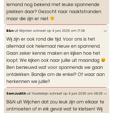
Iemand nog bekend met leuke spannende
plekken daar? Gezocht naar naaktstranden
maar die zijn er niet
Wis
...
B&n
uit
Wijchen
schreef op
4 juni 2025
om
17:38
de
Wij zijn er ook rond die tijd. Voor ons is het
me
allemaal ook helemaal nieuw en spannend.
Gaan zeker kennis maken en kijken hoe het
loopt. We kijken ook naar jullie uit maandag
Ben benieuwd wat voor spannends we gaan
ontdekken. Bandje om de enkel? Of waar aan
herkennen we jullie?
Wis
...
SamJudith
uit
Ysselsteijn
schreef op
4 juni 2025
om
08:05
de
B&N uit Wijchen dat zou leuk zijn om elkaar te
me
ontmoeten of in elk geval wat te kletsen! Wij