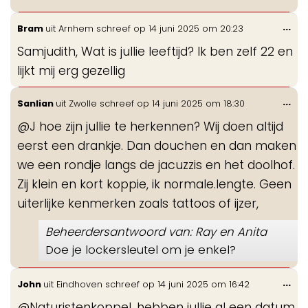
Wis
...
Bram
uit
Arnhem
schreef op
14 juni 2025
om
20:23
de
Samjudith, Wat is jullie leeftijd? Ik ben zelf 22 en
me
lijkt mij erg gezellig
Wis
...
Sanlian
uit
Zwolle
schreef op
14 juni 2025
om
18:30
de
@J hoe zijn jullie te herkennen? Wij doen altijd
me
eerst een drankje. Dan douchen en dan maken
we een rondje langs de jacuzzis en het doolhof.
Zij klein en kort koppie, ik normale.lengte. Geen
uiterlijke kenmerken zoals tattoos of ijzer,
Beheerdersantwoord van: Ray en Anita
Doe je lockersleutel om je enkel?
Wis
...
John
uit
Eindhoven
schreef op
14 juni 2025
om
16:42
de
@Naturistenkoppel, hebben jullie al een datum