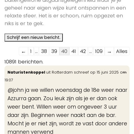
geheel naar eigen wijze kunt ontspannen in een
relaxte sfeer. Het is er schoon, ruim opgezet en
niks is er te gek.
Navigatie
←
1
...
38
39
40
41
42
...
109
→
Alles
door
10891 berichten.
de
Wis
...
Naturistenkoppel
uit
Rotterdam
schreef op
15 juni 2025
om
gastenboek-
de
19:07
lijst
me
@john ja we willen woensdag de 18e weer naar
Azzurra gaan. Zou leuk zijn als je er dan ook
weer bent. Willen weer om ongeveer 3 uur
daar zijn. Beginnen weer naakt aan de bar.
Mocht je er niet zijn, wordt ze vast door andere
mannen verwend