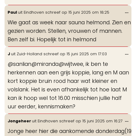
Wis
...
Paul
uit
Eindhoven
schreef op
15 juni 2025
om
18:25
de
Wie gaat as week naar sauna helmond. Zien en
me
gezien worden. Stellen, vrouwen of mannen.
Ben zelf bi. Hopelijk tot in helmond
Wis
...
J
uit
Zuid-Holland
schreef op
15 juni 2025
om
17:03
de
@sanlian@miranda@wijtwee, ik ben te
me
herkennen aan een grijs koppie, lang en M aan
kort koppie bruin rood haar wat kleiner en
volslank. Het is even afhankelijk tot hoe laat M
kan ik hoop wel tot 16.00 misschien jullie half
uur eerder, kennismaken?
Wis
...
Jongeheer
uit
Eindhoven
schreef op
15 juni 2025
om
16:27
de
Jonge heer hier die aankomende donderdag(19
me