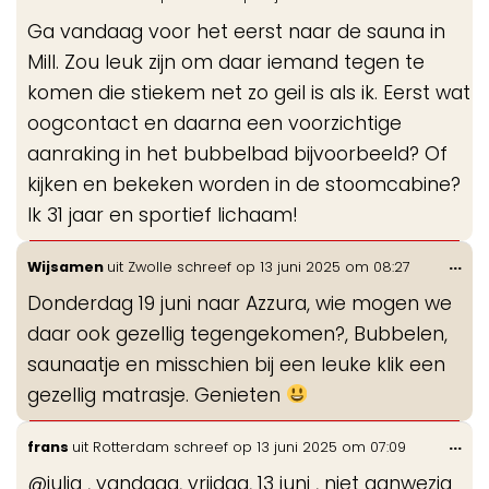
de
Ga vandaag voor het eerst naar de sauna in
me
Mill. Zou leuk zijn om daar iemand tegen te
komen die stiekem net zo geil is als ik. Eerst wat
oogcontact en daarna een voorzichtige
aanraking in het bubbelbad bijvoorbeeld? Of
kijken en bekeken worden in de stoomcabine?
Ik 31 jaar en sportief lichaam!
Wis
...
Wijsamen
uit
Zwolle
schreef op
13 juni 2025
om
08:27
de
Donderdag 19 juni naar Azzura, wie mogen we
me
daar ook gezellig tegengekomen?, Bubbelen,
saunaatje en misschien bij een leuke klik een
gezellig matrasje. Genieten
Wis
...
frans
uit
Rotterdam
schreef op
13 juni 2025
om
07:09
de
@julia , vandaag, vrijdag, 13 juni , niet aanwezig
me