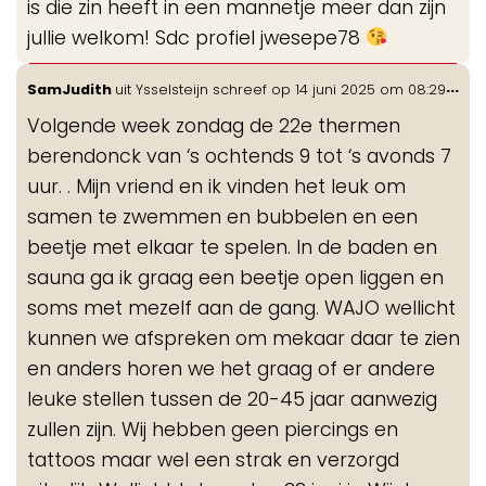
is die zin heeft in een mannetje meer dan zijn
jullie welkom! Sdc profiel jwesepe78
Wis
...
SamJudith
uit
Ysselsteijn
schreef op
14 juni 2025
om
08:29
de
Volgende week zondag de 22e thermen
me
berendonck van ‘s ochtends 9 tot ‘s avonds 7
uur. . Mijn vriend en ik vinden het leuk om
samen te zwemmen en bubbelen en een
beetje met elkaar te spelen. In de baden en
sauna ga ik graag een beetje open liggen en
soms met mezelf aan de gang. WAJO wellicht
kunnen we afspreken om mekaar daar te zien
en anders horen we het graag of er andere
leuke stellen tussen de 20-45 jaar aanwezig
zullen zijn. Wij hebben geen piercings en
tattoos maar wel een strak en verzorgd