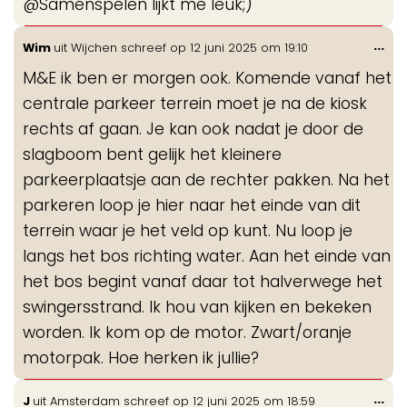
@Samenspelen lijkt me leuk;)
me
Wis
...
Wim
uit
Wijchen
schreef op
12 juni 2025
om
19:10
de
M&E ik ben er morgen ook. Komende vanaf het
me
centrale parkeer terrein moet je na de kiosk
rechts af gaan. Je kan ook nadat je door de
slagboom bent gelijk het kleinere
parkeerplaatsje aan de rechter pakken. Na het
parkeren loop je hier naar het einde van dit
terrein waar je het veld op kunt. Nu loop je
langs het bos richting water. Aan het einde van
het bos begint vanaf daar tot halverwege het
swingersstrand. Ik hou van kijken en bekeken
worden. Ik kom op de motor. Zwart/oranje
motorpak. Hoe herken ik jullie?
Wis
...
J
uit
Amsterdam
schreef op
12 juni 2025
om
18:59