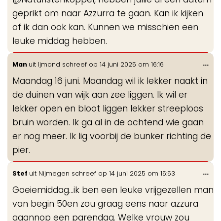
me
geprikt om naar Azzurra te gaan. Kan ik kijken
of ik dan ook kan. Kunnen we misschien een
leuke middag hebben.
Wis
...
Man
uit
Ijmond
schreef op
14 juni 2025
om
16:16
de
Maandag 16 juni. Maandag wil ik lekker naakt in
me
de duinen van wijk aan zee liggen. Ik wil er
lekker open en bloot liggen lekker streeploos
bruin worden. Ik ga al in de ochtend wie gaan
er nog meer. Ik lig voorbij de bunker richting de
pier.
Wis
...
Stef
uit
Nijmegen
schreef op
14 juni 2025
om
15:53
de
Goeiemiddag...ik ben een leuke vrijgezellen man
me
van begin 50en zou graag eens naar azzura
gaannop een parendag. Welke vrouw zou