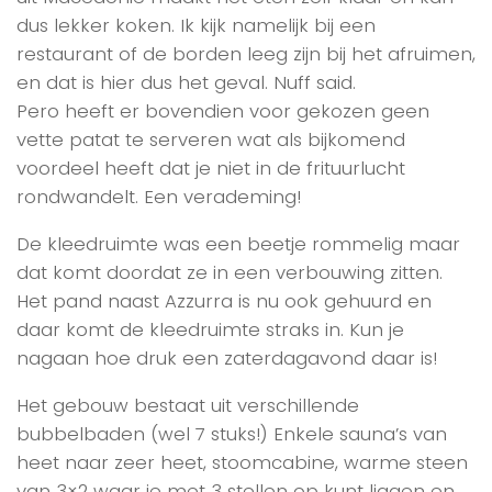
dus lekker koken. Ik kijk namelijk bij een
restaurant of de borden leeg zijn bij het afruimen,
en dat is hier dus het geval. Nuff said.
Pero heeft er bovendien voor gekozen geen
vette patat te serveren wat als bijkomend
voordeel heeft dat je niet in de frituurlucht
rondwandelt. Een verademing!
De kleedruimte was een beetje rommelig maar
dat komt doordat ze in een verbouwing zitten.
Het pand naast Azzurra is nu ook gehuurd en
daar komt de kleedruimte straks in. Kun je
nagaan hoe druk een zaterdagavond daar is!
Het gebouw bestaat uit verschillende
bubbelbaden (wel 7 stuks!) Enkele sauna’s van
heet naar zeer heet, stoomcabine, warme steen
van 3×2 waar je met 3 stellen op kunt liggen en