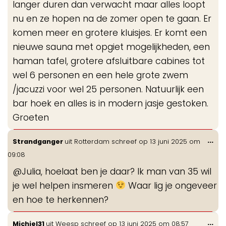
langer duren dan verwacht maar alles loopt
nu en ze hopen na de zomer open te gaan. Er
komen meer en grotere kluisjes. Er komt een
nieuwe sauna met opgiet mogelijkheden, een
haman tafel, grotere afsluitbare cabines tot
wel 6 personen en een hele grote zwem
/jacuzzi voor wel 25 personen. Natuurlijk een
bar hoek en alles is in modern jasje gestoken.
Groeten
Wis
...
Strandganger
uit
Rotterdam
schreef op
13 juni 2025
om
de
09:08
me
@Julia, hoelaat ben je daar? Ik man van 35 wil
je wel helpen insmeren
Waar lig je ongeveer
en hoe te herkennen?
Wis
...
Michiel31
uit
Weesp
schreef op
13 juni 2025
om
08:57