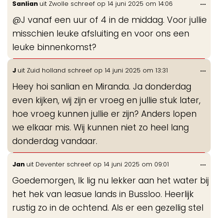
Wis
...
Sanlian
uit
Zwolle
schreef op
14 juni 2025
om
14:06
de
@J vanaf een uur of 4 in de middag. Voor jullie
me
misschien leuke afsluiting en voor ons een
leuke binnenkomst?
Wis
...
J
uit
Zuid holland
schreef op
14 juni 2025
om
13:31
de
Heey hoi sanlian en Miranda. Ja donderdag
me
even kijken, wij zijn er vroeg en jullie stuk later,
hoe vroeg kunnen jullie er zijn? Anders lopen
we elkaar mis. Wij kunnen niet zo heel lang
donderdag vandaar.
Wis
...
Jan
uit
Deventer
schreef op
14 juni 2025
om
09:01
de
Goedemorgen, Ik lig nu lekker aan het water bij
me
het hek van leasue lands in Bussloo. Heerlijk
rustig zo in de ochtend. Als er een gezellig stel