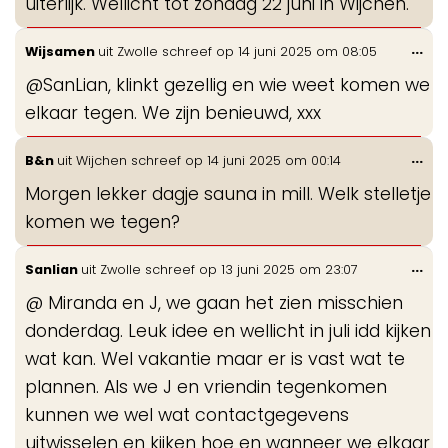
uiterlijk. Wellicht tot zondag 22 juni in Wijchen.
Wis
...
Wijsamen
uit
Zwolle
schreef op
14 juni 2025
om
08:05
de
@SanLian, klinkt gezellig en wie weet komen we
me
elkaar tegen. We zijn benieuwd, xxx
Wis
...
B&n
uit
Wijchen
schreef op
14 juni 2025
om
00:14
de
Morgen lekker dagje sauna in mill. Welk stelletje
me
komen we tegen?
Wis
...
Sanlian
uit
Zwolle
schreef op
13 juni 2025
om
23:07
de
@ Miranda en J, we gaan het zien misschien
me
donderdag. Leuk idee en wellicht in juli idd kijken
wat kan. Wel vakantie maar er is vast wat te
plannen. Als we J en vriendin tegenkomen
kunnen we wel wat contactgegevens
uitwisselen en kijken hoe en wanneer we elkaar