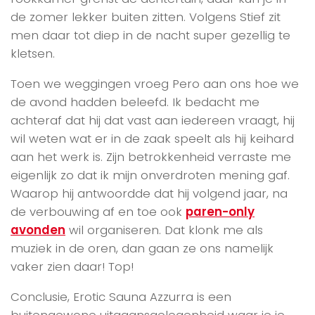
de zomer lekker buiten zitten. Volgens Stief zit
men daar tot diep in de nacht super gezellig te
kletsen.
Toen we weggingen vroeg Pero aan ons hoe we
de avond hadden beleefd. Ik bedacht me
achteraf dat hij dat vast aan iedereen vraagt, hij
wil weten wat er in de zaak speelt als hij keihard
aan het werk is. Zijn betrokkenheid verraste me
eigenlijk zo dat ik mijn onverdroten mening gaf.
Waarop hij antwoordde dat hij volgend jaar, na
de verbouwing af en toe ook
paren-only
avonden
wil organiseren. Dat klonk me als
muziek in de oren, dan gaan ze ons namelijk
vaker zien daar! Top!
Conclusie, Erotic Sauna Azzurra is een
buitengewone uitgaansgelegenheid waar je je