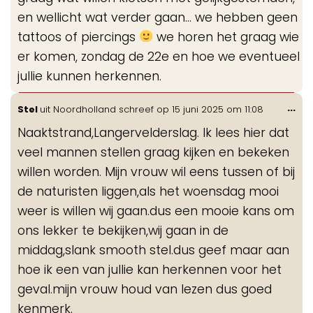
en wellicht wat verder gaan… we hebben geen
tattoos of piercings
we horen het graag wie
er komen, zondag de 22e en hoe we eventueel
jullie kunnen herkennen.
Wis
...
Stel
uit
Noordholland
schreef op
15 juni 2025
om
11:08
de
Naaktstrand,Langervelderslag. Ik lees hier dat
me
veel mannen stellen graag kijken en bekeken
willen worden. Mijn vrouw wil eens tussen of bij
de naturisten liggen,als het woensdag mooi
weer is willen wij gaan.dus een mooie kans om
ons lekker te bekijken,wij gaan in de
middag,slank smooth stel.dus geef maar aan
hoe ik een van jullie kan herkennen voor het
geval.mijn vrouw houd van lezen dus goed
kenmerk.