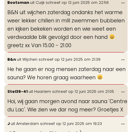
Wis
...
Bootsman
uit
Cuijk
schreef op
12 juni 2025
om
22:56
de
B&N uit wijchen zaterdag ondanks het warme
me
weer lekker chillen in mlll zwemmen bubbelen
en kijken bekeken worden en wie weet een
verdwaalde blik gevolgd door een hand
greetz xx Van 15.00 - 21.00
Wis
...
B&n
uit
Wijchen
schreef op
12 juni 2025
om
21:39
de
He he gaan er nog mensen zaterdag naar een
me
sauna? We horen graag waarheen
Wis
...
Stel39-41
uit
Haarlem
schreef op
12 juni 2025
om
21:05
de
Hoi, wij gaan morgen avond naar sauna 'Centre
me
du Lac'. Wie zien we dar nog meer? Groetjes X
Wis
...
J
uit
Amsterdam
schreef op
12 juni 2025
om
19:23
de