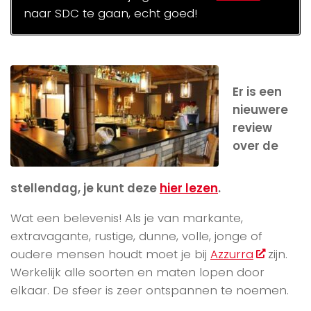
naar SDC te gaan, echt goed!
Er is een
nieuwere
review
over de
stellendag, je kunt deze
hier lezen
.
Wat een belevenis! Als je van markante,
extravagante, rustige, dunne, volle, jonge of
oudere mensen houdt moet je bij
Azzurra
zijn.
Werkelijk alle soorten en maten lopen door
elkaar. De sfeer is zeer ontspannen te noemen.