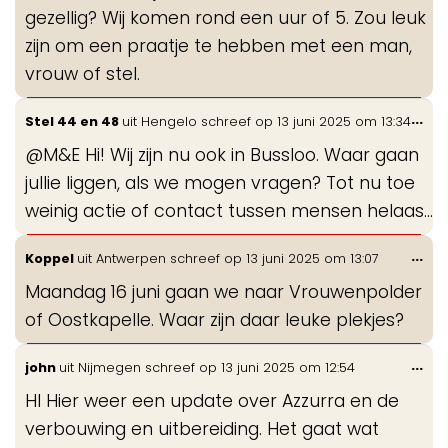
gezellig? Wij komen rond een uur of 5. Zou leuk
zijn om een praatje te hebben met een man,
vrouw of stel.
Wis
...
Stel 44 en 48
uit
Hengelo
schreef op
13 juni 2025
om
13:34
de
@M&E Hi! Wij zijn nu ook in Bussloo. Waar gaan
me
jullie liggen, als we mogen vragen? Tot nu toe
weinig actie of contact tussen mensen helaas...
Wis
...
Koppel
uit
Antwerpen
schreef op
13 juni 2025
om
13:07
de
Maandag 16 juni gaan we naar Vrouwenpolder
me
of Oostkapelle. Waar zijn daar leuke plekjes?
Wis
...
john
uit
Nijmegen
schreef op
13 juni 2025
om
12:54
de
HI Hier weer een update over Azzurra en de
me
verbouwing en uitbereiding. Het gaat wat