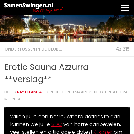
Doorgaan naar inhoud
ONDERTUSSEN IN DE CLUB...
215
Erotic Sauna Azzurra
**verslag**
DOOR
RAY EN ANITA
· GEPUBLICEERD
1 MAART 2018
· GEÜPDATET
24
MEI 2019
Willen jullie een betrouwbare datingsite dan
kunnen we jullie
SDC
van harte aanbevelen,
veel stellen en altijd goeie dates!
Klik hier
om