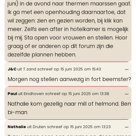
juni) in de avond naar thermen maarssen gaat.
Ik ga met een openhouding daarnaartoe, dat
wil zeggen: zien en gezien worden, bij klik kan
meer. Zelfs een after in hotelkamer is mogelijk
bij mij. Sta open voor vrouwen en stellen. Hoor
graag of er anderen op dit forum zijn die
dezelfde plannen hebben.
Wis
...
J&C
uit
T zand
schreef op
15 juni 2025
om
15:43
de
Morgen nog stellen aanwezig in fort beemster?
me
Wis
...
Paul
uit
Eindhoven
schreef op
15 juni 2025
om
13:38
de
Nathalie kom gezellig naar mill of helmond. Ben
me
bi-man
Wis
...
Nathalie
uit
Druten
schreef op
15 juni 2025
om
13:23
de