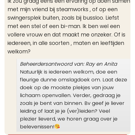
Ik zou graag eens een ervaring op doen samen
me
met mijn vriend bij steamworks , of op een
swingersplek buiten, zoals bij bussloo. Liefst
met een stel of een bi-man. Ik ben wel een
vollere vrouw en dat maakt me onzeker. Of is
iedereen, in alle soorten , maten en leeftijden
welkom?
Beheerdersantwoord van: Ray en Anita
Natuurlijk is iedereen welkom, doe een
fleurige dunne omslagdoek om. Laat deze
doek op de mooiste plekjes van jouw
lichaam openvallen. Verder, gedraag je
zoals je bent van binnen. Bv geef je liever
leiding of laat je je (ver)leiden? Veel
plezier lieverd, we horen graag over je
belevenissen!