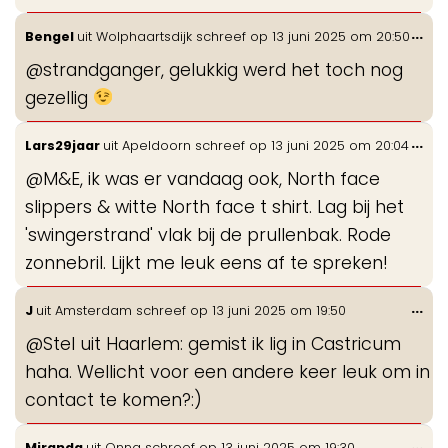
Wis
...
Bengel
uit
Wolphaartsdijk
schreef op
13 juni 2025
om
20:50
de
@strandganger, gelukkig werd het toch nog
me
gezellig
Wis
...
Lars29jaar
uit
Apeldoorn
schreef op
13 juni 2025
om
20:04
de
@M&E, ik was er vandaag ook, North face
me
slippers & witte North face t shirt. Lag bij het
'swingerstrand' vlak bij de prullenbak. Rode
zonnebril. Lijkt me leuk eens af te spreken!
Wis
...
J
uit
Amsterdam
schreef op
13 juni 2025
om
19:50
de
@Stel uit Haarlem: gemist ik lig in Castricum
me
haha. Wellicht voor een andere keer leuk om in
contact te komen?:)
Wis
...
Miranda
uit
Onna
schreef op
13 juni 2025
om
19:30