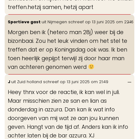
treffen.hetzij samen, hetzij apart
Wis
...
Sportieve gast
uit
Nijmegen
schreef op
13 juni 2025
om
22:16
de
Morgen ben ik (hetero man 28j) weer bij de
me
bizonbaai. Zou het leuk vinden om het stel te
treffen dat er op Koningsdag ook was. Ik ben
toen heerlijk gepijpt terwijl zij door haar man
van achteren genomen werd
Wis
...
J
uit
Zuid holland
schreef op
13 juni 2025
om
21:49
de
Heey thnx voor de reactie, ik kan wel in juli.
me
Maar misschien zien ze san en lian as
donderdag in azzura. Dan kan ik wat info
doorgeven van mij wat ze aan jou kunnen
geven. Hangt van de tijd af. Anders kan ik info
achter laten bij de bar azzura. XJ