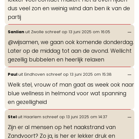
dus veel zon en weinig wind dan ben ik van de
partij
Wis
...
Sanlian
uit
Zwolle
schreef op
13 juni 2025
om
16:05
de
@wijsamen, we gaan ook komende donderdag.
me
Later op de middag tot aan de avond. Wellicht
gezellig bubbelen en heerlijk relaxen
Wis
...
Paul
uit
Eindhoven
schreef op
13 juni 2025
om
15:38
de
Welk stel, vrouw of man gaat as week ook naar
me
blue wellness in helmond voor wat spanning
en gezelligheid
Wis
...
Stel
uit
Haarlem
schreef op
13 juni 2025
om
14:37
de
Zijn er al mensen op het naakstrand van
me
Zandvoort? Zo ja, is her er lekker druk en