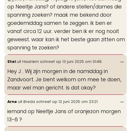
op Neeltje Jans? of andere stellen/dames die
spanning zoeken? maak me bekend door
goedemiddag samen te zeggen. ik ben er
vanaf circa 12 uur. verder ben ik er nog nooit
geweest. waar kan ik het beste gaan zitten om
spanning te zoeken?
Wis
...
Stel
uit
Haarlem
schreef op
13 juni 2025
om
01:48
de
Hey J . Wij zijn morgen in de namiddag in
me
Zandvoort. Je bent welkom om mee te doen,
maar wel man gericht. Is dat okay?
Wis
...
Arne
uit
Breda
schreef op
12 juni 2025
om
23:21
de
iemand op Neeltje Jans of oranjezon morgen
me
13-6 ?