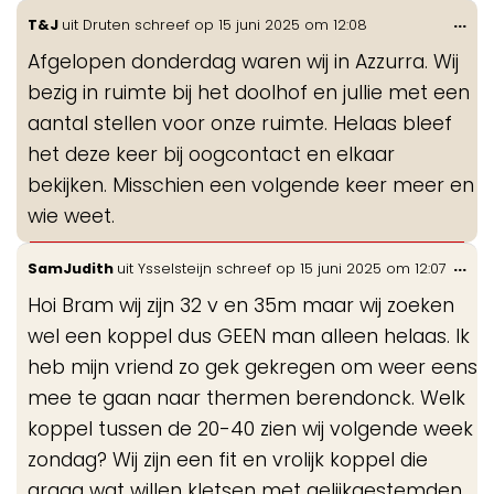
Wis
...
T&J
uit
Druten
schreef op
15 juni 2025
om
12:08
de
Afgelopen donderdag waren wij in Azzurra. Wij
me
bezig in ruimte bij het doolhof en jullie met een
aantal stellen voor onze ruimte. Helaas bleef
het deze keer bij oogcontact en elkaar
bekijken. Misschien een volgende keer meer en
wie weet.
Wis
...
SamJudith
uit
Ysselsteijn
schreef op
15 juni 2025
om
12:07
de
Hoi Bram wij zijn 32 v en 35m maar wij zoeken
me
wel een koppel dus GEEN man alleen helaas. Ik
heb mijn vriend zo gek gekregen om weer eens
mee te gaan naar thermen berendonck. Welk
koppel tussen de 20-40 zien wij volgende week
zondag? Wij zijn een fit en vrolijk koppel die
graag wat willen kletsen met gelijkgestemden,