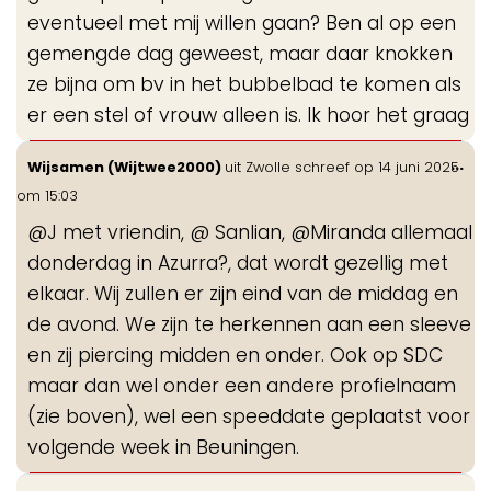
eventueel met mij willen gaan? Ben al op een
gemengde dag geweest, maar daar knokken
ze bijna om bv in het bubbelbad te komen als
er een stel of vrouw alleen is. Ik hoor het graag
Wis
...
Wijsamen (Wijtwee2000)
uit
Zwolle
schreef op
14 juni 2025
de
om
15:03
me
@J met vriendin, @ Sanlian, @Miranda allemaal
donderdag in Azurra?, dat wordt gezellig met
elkaar. Wij zullen er zijn eind van de middag en
de avond. We zijn te herkennen aan een sleeve
en zij piercing midden en onder. Ook op SDC
maar dan wel onder een andere profielnaam
(zie boven), wel een speeddate geplaatst voor
volgende week in Beuningen.