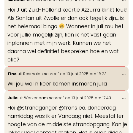
de
Hoi J uit Zuid-Holland keertje Azzurra klinkt leuk!
me
Als Sanlian uit Zwolle er dan ook tegelijk zijn... is
het helemaal bingo
Wanneer in juli zou het
voor jullie mogelijk zijn, kan ik het vast gaan
inplannen met mijn werk. Kunnen we het
daarna wel definitief bespreken hoe en wat
oke?
Wis
...
Tino
uit
Rosmalen
schreef op
13 juni 2025
om
18:23
de
Wil jou wel n keer komen insmeren julia
me
Wis
...
Julia
uit
Werkendam
schreef op
13 juni 2025
om
17:43
de
Hoi @strandganger @frans ea. donderdag
me
namiddag was ik er Vandaag niet. Meestal ter
hoogte van de middelste strandopgang. Kan je
lekker veel contact maken. Het is even rijden