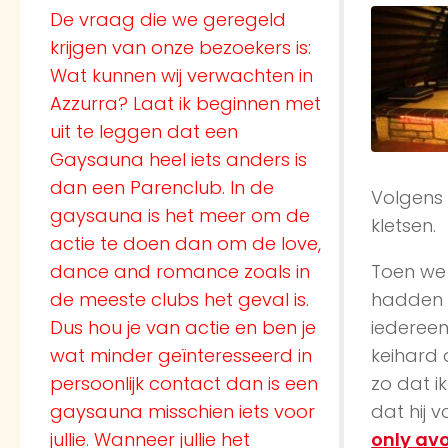
De vraag die we geregeld
krijgen van onze bezoekers is:
Wat kunnen wij verwachten in
Azzurra? Laat ik beginnen met
uit te leggen dat een
Gaysauna heel iets anders is
dan een Parenclub. In de
Volgens 
gaysauna is het meer om de
kletsen.
actie te doen dan om de love,
dance and romance zoals in
Toen we
de meeste clubs het geval is.
hadden b
Dus hou je van actie en ben je
iedereen 
wat minder geïnteresseerd in
keihard 
persoonlijk contact dan is een
zo dat i
gaysauna misschien iets voor
dat hij 
jullie. Wanneer jullie het
only av