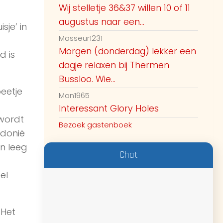
Wij stelletje 36&37 willen 10 of 11
augustus naar een...
je’ in
Masseur1231
Morgen (donderdag) lekker een
d is
dagje relaxen bij Thermen
Bussloo. Wie...
eetje
Man1965
Interessant Glory Holes
 wordt
Bezoek gastenboek
edonië
en leeg
Chat
el
 Het