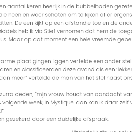
en aantal keren heerlijk in de bubbelbaden gezet
e heen en weer schoten om te kijken of er ergens
itten. De een kijkt op een afstandje toe en de and
inmiddels heb ik via Stief vernomen dat hem de toe
dus. Maar op dat moment een hele vreemde gebeu
warme plaat gingen liggen vertelde een ander stel
ren en classificeerden deze avond als een ‘lekke
dan meer” vertelde de man van het stel naast ons
Azzurra deden, “mijn vrouw houdt van aandacht va
 volgende week, in Mystique, dan kan ik daar zelf
d”
ssen gezekerd door een duidelijke afspraak.