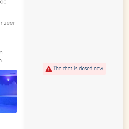
hoe
r zeer
n
n,
The chat is closed now