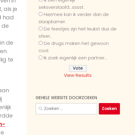
even in
seksverslaafd...sssst.
 als je
Hiermee kan ik verder dan de
d had
slaapkamer.
n de
De feestjes zijn het leukst dus de
sfeer..
 in de
De drugs maken het gewoon
cool.
en.
Ik zoek eigenlijk een partner...
lig te
View Results
d
 aan
GEHELE WEBSITE DOORZOEKEN
j
Zoeken
nlijk
naar:
ordde
n-
de