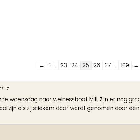
Navigatie
←
1
...
23
24
25
26
27
...
109
→
door
de
07:47
gastenboek-
mende woensdag naar welnessboot Mill. Zijn er nog gro
lijst
 zijn als zij stiekem daar wordt genomen door een 