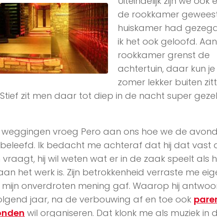
Uiteindelijk zijn we ook 
de rookkamer geweest,
huiskamer had gezeg
ik het ook geloofd. Aa
rookkamer grenst de
achtertuin, daar kun je
zomer lekker buiten zitt
Stief zit men daar tot diep in de nacht super gezel
 weggingen vroeg Pero aan ons hoe we de avon
eleefd. Ik bedacht me achteraf dat hij dat vast
vraagt, hij wil weten wat er in de zaak speelt als hi
aan het werk is. Zijn betrokkenheid verraste me eige
k mijn onverdroten mening gaf. Waarop hij antwo
volgend jaar, na de verbouwing af en toe ook
pare
onden
wil organiseren. Dat klonk me als muziek in 