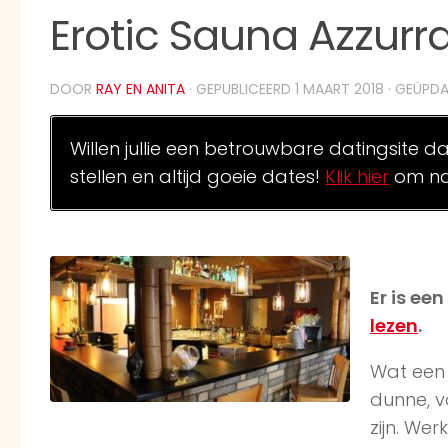
Erotic Sauna Azzurra
DOOR
RAY EN ANITA
· GEPUBLICEERD
1 MAART 2018
· GEÜPD
Willen jullie een betrouwbare datingsite d
stellen en altijd goeie dates!
Klik hier
om na
Er is ee
lezen
.
Wat een 
dunne, v
zijn. Wer