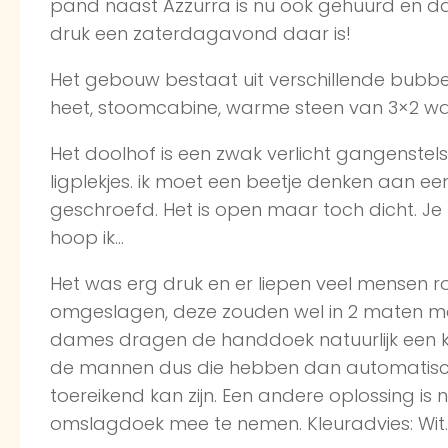
pand naast Azzurra is nu ook gehuurd en da
druk een zaterdagavond daar is!
Het gebouw bestaat uit verschillende bubbe
heet, stoomcabine, warme steen van 3×2 waar
Het doolhof is een zwak verlicht gangenstel
ligplekjes. ik moet een beetje denken aan e
geschroefd. Het is open maar toch dicht. Je m
hoop ik…
Het was erg druk en er liepen veel mensen
omgeslagen, deze zouden wel in 2 maten m
dames dragen de handdoek natuurlijk een k
de mannen dus die hebben dan automatisch ‘
toereikend kan zijn. Een andere oplossing is n
omslagdoek mee te nemen. Kleuradvies: Wi