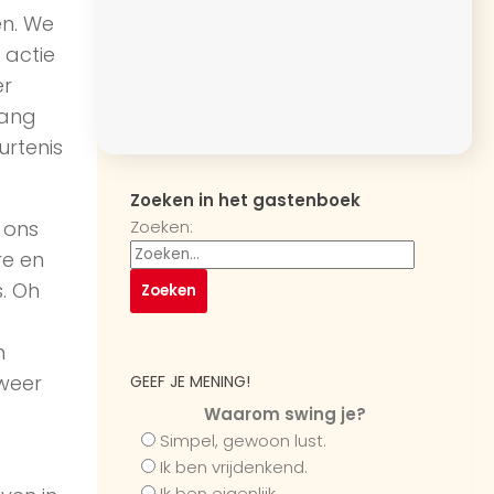
en. We
 actie
er
gang
rtenis
Zoeken in het gastenboek
Zoeken:
 ons
re en
. Oh
n
 weer
GEEF JE MENING!
Waarom swing je?
Simpel, gewoon lust.
Ik ben vrijdenkend.
Ik ben eigenlijk