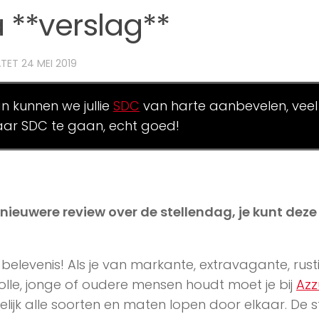
 **verslag**
ATET
24 MEI 2019
an kunnen we jullie
SDC
van harte aanbevelen, veel
ar SDC te gaan, echt goed!
n nieuwere review over de stellendag, je kunt dez
belevenis! Als je van markante, extravagante, rust
olle, jonge of oudere mensen houdt moet je bij
Azz
kelijk alle soorten en maten lopen door elkaar. De s