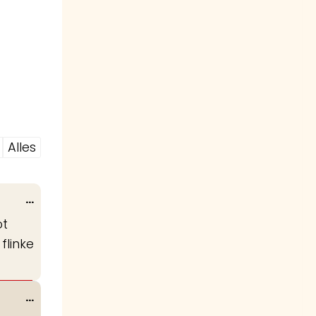
Alles
Wissel
...
deze
ot
metabox.
flinke
Wissel
...
deze