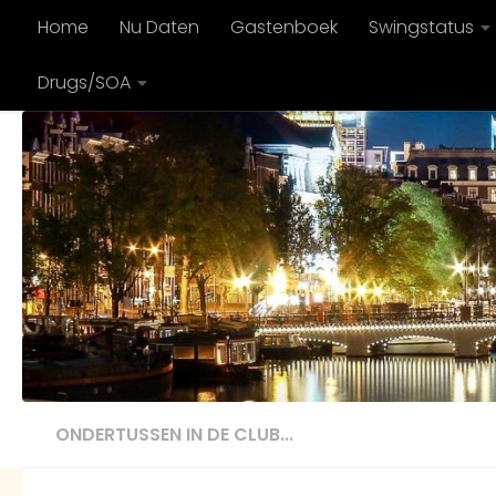
Home
Nu Daten
Gastenboek
Swingstatus
Doorgaan naar inhoud
Drugs/SOA
ONDERTUSSEN IN DE CLUB...