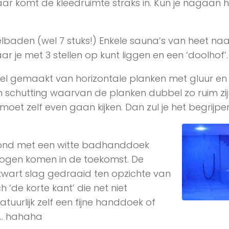
ar komt de kleedruimte straks in. Kun je nagaan 
lbaden (wel 7 stuks!) Enkele sauna’s van heet naa
 je met 3 stellen op kunt liggen en een ‘doolhof’.
sel gemaakt van horizontale planken met gluur en
en schutting waarvan de planken dubbel zo ruim zij
oet zelf even gaan kijken. Dan zul je het begrijpe
 rond met een witte badhanddoek
ogen komen in de toekomst. De
wart slag gedraaid ten opzichte van
de korte kant’ die net niet
atuurlijk zelf een fijne handdoek of
t… hahaha