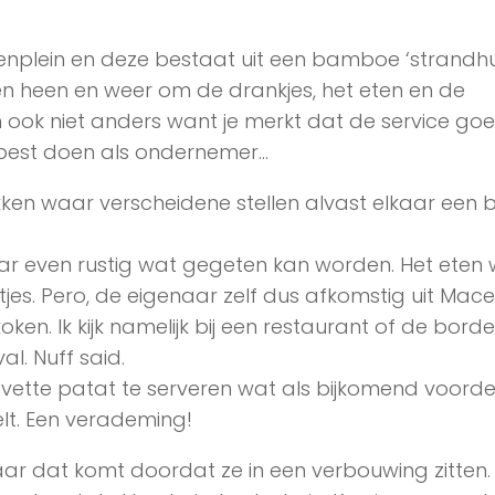
enplein en deze bestaat uit een bamboe ‘strandhuis
n heen en weer om de drankjes, het eten en de
an ook niet anders want je merkt dat de service goe
je best doen als ondernemer…
ken waar verscheidene stellen alvast elkaar een b
.
ar even rustig wat gegeten kan worden. Het eten
tjes. Pero, de eigenaar zelf dus afkomstig uit Mac
oken. Ik kijk namelijk bij een restaurant of de bord
al. Nuff said.
vette patat te serveren wat als bijkomend voorde
elt. Een verademing!
r dat komt doordat ze in een verbouwing zitten.