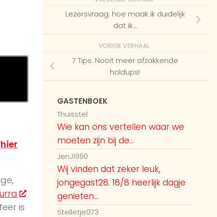
Lezersvraag: hoe maak ik duidelijk
dat ik…
VORIGE VERHAAL
7 Tips: Nooit meer afzakkende
holdups!
GASTENBOEK
Thuisstel
Wie kan ons vertellen waar we
moeten zijn bij de...
e
hier
JenJ1990
Wij vinden dat zeker leuk,
ige,
jongegast28. 18/8 heerlijk dagje
urra
genieten...
feer is
Stelletje073