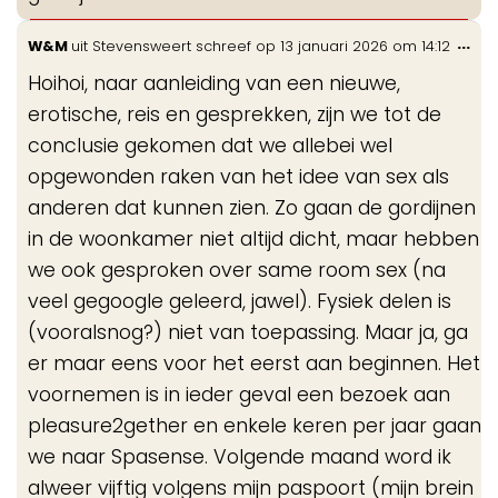
Wis
...
W&M
uit
Stevensweert
schreef op
13 januari 2026
om
14:12
de
Hoihoi, naar aanleiding van een nieuwe,
me
erotische, reis en gesprekken, zijn we tot de
conclusie gekomen dat we allebei wel
opgewonden raken van het idee van sex als
anderen dat kunnen zien. Zo gaan de gordijnen
in de woonkamer niet altijd dicht, maar hebben
we ook gesproken over same room sex (na
veel gegoogle geleerd, jawel). Fysiek delen is
(vooralsnog?) niet van toepassing. Maar ja, ga
er maar eens voor het eerst aan beginnen. Het
voornemen is in ieder geval een bezoek aan
pleasure2gether en enkele keren per jaar gaan
we naar Spasense. Volgende maand word ik
alweer vijftig volgens mijn paspoort (mijn brein