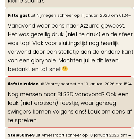
kleine sauna's
Wis
...
Fitte gast
uit
Nijmegen
schreef op
11 januari 2026
om
01:24
de
Vanavond weer eens naar Azzurra geweest.
me
Het was gezellig druk (niet te druk) en de sfeer
was top! Vlak voor sluitingstijd nog heerlijk
verwend door een stelletje aan de andere kant
van een gloryhole. Mochten jullie dit lezen:
bedankt en tot snel!
Wis
...
liefstelzuiden
uit
Venray
schreef op
10 januari 2026
om
15:14
de
Nog mensen naar BLSSD vanavond? Ook een
me
leuk (niet erotisch) feestje, waar genoeg
swingers komen volgens ons! Leuk om eens af
te spreken...
Wis
...
Stelv50m49
uit
Amersfoort
schreef op
10 januari 2026
om