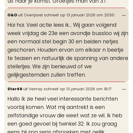
uit naar je komst. Groetjes man van 37.
Wis
...
O&O
uit
Overijssel
schreef op
13 januari 2026
om
20:50
de
Hoi hoi. Veel actie lees ik... Wij gaan volgend
me
week vrijdag de 23e een avondje bussloo wij zijn
een normaal stel begin 30 en beiden netjes
geschoren. Houden ervan om elkaar n beetje
te teasen en natuurlijk de spanning van andere
stelletjes. We zijn benieuwd of we
gelijkgestemden zullen treffen.
Wis
...
Ster49
uit
Venray
schreef op
13 januari 2026
om
18:17
de
Hallo Ik zie heel veel interessante berichten
me
voorbij komen. Wat mij aantrekt is een
zelfstandige vrouw die weet wat ze wil. Ik heb
een goed gevoel bij twinkel 32. Ik zou graag
eens bij spa sens afspreken met gelijk