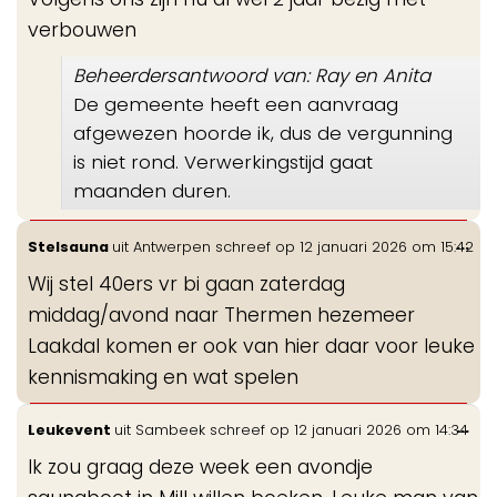
verbouwen
Beheerdersantwoord van: Ray en Anita
De gemeente heeft een aanvraag
afgewezen hoorde ik, dus de vergunning
is niet rond. Verwerkingstijd gaat
maanden duren.
Wis
...
Stelsauna
uit
Antwerpen
schreef op
12 januari 2026
om
15:42
de
Wij stel 40ers vr bi gaan zaterdag
me
middag/avond naar Thermen hezemeer
Laakdal komen er ook van hier daar voor leuke
kennismaking en wat spelen
Wis
...
Leukevent
uit
Sambeek
schreef op
12 januari 2026
om
14:34
de
Ik zou graag deze week een avondje
me