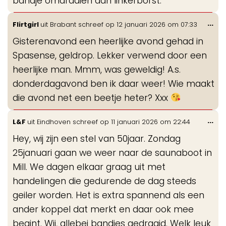
bandje omdraaien aan linkerborst.
Wis
...
Flirtgirl
uit
Brabant
schreef op
12 januari 2026
om
07:33
de
Gisterenavond een heerlijke avond gehad in
me
Spasense, geldrop. Lekker verwend door een
heerlijke man. Mmm, was geweldig! A.s.
donderdagavond ben ik daar weer! Wie maakt
die avond net een beetje heter? Xxx
Wis
...
L&F
uit
Eindhoven
schreef op
11 januari 2026
om
22:44
de
Hey, wij zijn een stel van 50jaar. Zondag
me
25januari gaan we weer naar de saunaboot in
Mill. We dagen elkaar graag uit met
handelingen die gedurende de dag steeds
geiler worden. Het is extra spannend als een
ander koppel dat merkt en daar ook mee
begint. Wij, allebei bandjes gedraaid. Welk leuk