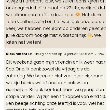
@wij2 uit Brabant, leuk, we zullen eens kijken of
me
onze agenda het toelaat de 22 ste, wellicht dat
we elkaar dan treffen deze keer
. Het klonk
toen veelbelovend en het was ook onze eerste
keer, we hebben niet echt op anderen gelet en
jullie daarom ook gemist waarschijnlijk
. We
laten het weten!
Wis
...
RickBrabant
uit
Tilburg
schreef op
14 januari 2026
om
23:24
de
Dit weekend gaan mijn vriendin en ik weer naar
me
Spa One. Ik denk zowel de vrijdag als de
zaterdag. We horen er niet veel over hier maar
we zijn benieuwd of anderen ook willen
aanhaken. Bij leuk contact gaan we graag een
stapje verder. Wij zijn een fit koppel van eind 20.
Een beetje richting onze leeftijd is vaak wel het