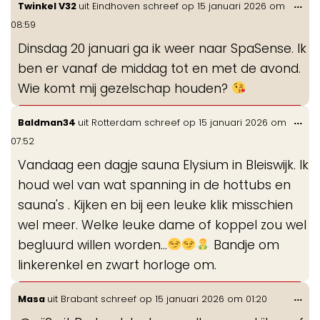
Wis
...
Twinkel V32
uit
Eindhoven
schreef op
15 januari 2026
om
de
08:59
me
Dinsdag 20 januari ga ik weer naar SpaSense. Ik
ben er vanaf de middag tot en met de avond.
Wie komt mij gezelschap houden?
Wis
...
Baldman34
uit
Rotterdam
schreef op
15 januari 2026
om
de
07:52
me
Vandaag een dagje sauna Elysium in Bleiswijk. Ik
houd wel van wat spanning in de hottubs en
sauna's . Kijken en bij een leuke klik misschien
wel meer. Welke leuke dame of koppel zou wel
begluurd willen worden...
Bandje om
linkerenkel en zwart horloge om.
Wis
...
Masa
uit
Brabant
schreef op
15 januari 2026
om
01:20
de