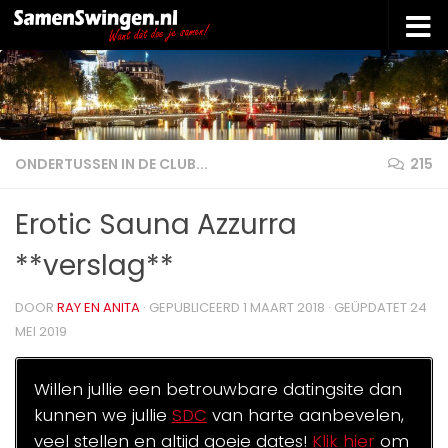
Doorgaan naar inhoud
ONDERTUSSEN IN DE CLUB...
215
Erotic Sauna Azzurra
**verslag**
DOOR
RAY EN ANITA
· GEPUBLICEERD
1 MAART 2018
· GEÜPDATET
24
MEI 2019
Willen jullie een betrouwbare datingsite dan
kunnen we jullie
SDC
van harte aanbevelen,
veel stellen en altijd goeie dates!
Klik hier
om