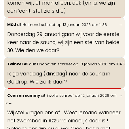
komen wij , of man alleen, ook (en ja, we zijn
een 'echt' stel, zie s d c)
Wis
...
M&J
uit
Helmond
schreef op
13 januari 2026
om
11:38
de
Donderdag 29 januari gaan wij voor de eerste
me
keer naar de sauna, wij zijn een stel van beide
30. Wie zien we daar?
Wis
...
Twinkel V32
uit
Eindhoven
schreef op
13 januari 2026
om
10:06
de
Ik ga vandaag (dinsdag) naar de sauna in
me
Geldrop. Wie zie ik daar?
Wis
...
Coen en sammy
uit
Zwolle
schreef op
12 januari 2026
om
de
17:14
me
Wij stel vragen ons af . Weet iemand wanneer
het zwembad in Azzurra eindelijk klaar is !
Volgens ons zijn nu al wel 2 jaar bezig met