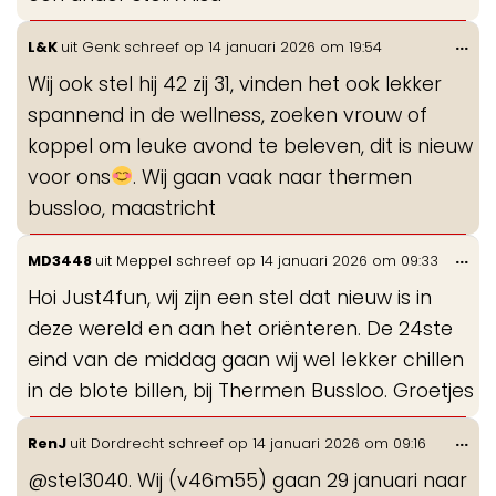
Wis
...
L&K
uit
Genk
schreef op
14 januari 2026
om
19:54
de
Wij ook stel hij 42 zij 31, vinden het ook lekker
me
spannend in de wellness, zoeken vrouw of
koppel om leuke avond te beleven, dit is nieuw
voor ons
. Wij gaan vaak naar thermen
bussloo, maastricht
Wis
...
MD3448
uit
Meppel
schreef op
14 januari 2026
om
09:33
de
Hoi Just4fun, wij zijn een stel dat nieuw is in
me
deze wereld en aan het oriënteren. De 24ste
eind van de middag gaan wij wel lekker chillen
in de blote billen, bij Thermen Bussloo. Groetjes
Wis
...
RenJ
uit
Dordrecht
schreef op
14 januari 2026
om
09:16
de
@stel3040. Wij (v46m55) gaan 29 januari naar
me