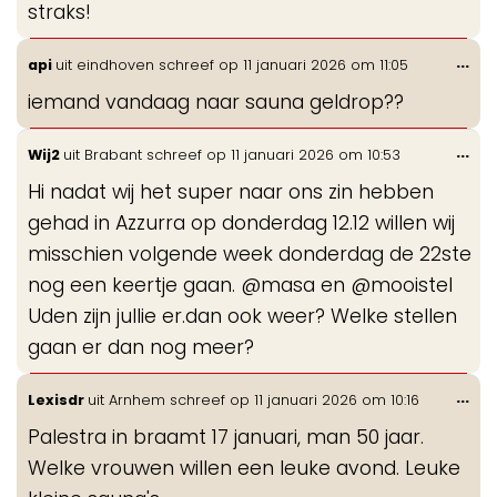
straks!
Wis
...
api
uit
eindhoven
schreef op
11 januari 2026
om
11:05
de
iemand vandaag naar sauna geldrop??
me
Wis
...
Wij2
uit
Brabant
schreef op
11 januari 2026
om
10:53
de
Hi nadat wij het super naar ons zin hebben
me
gehad in Azzurra op donderdag 12.12 willen wij
misschien volgende week donderdag de 22ste
nog een keertje gaan. @masa en @mooistel
Uden zijn jullie er.dan ook weer? Welke stellen
gaan er dan nog meer?
Wis
...
Lexisdr
uit
Arnhem
schreef op
11 januari 2026
om
10:16
de
Palestra in braamt 17 januari, man 50 jaar.
me
Welke vrouwen willen een leuke avond. Leuke