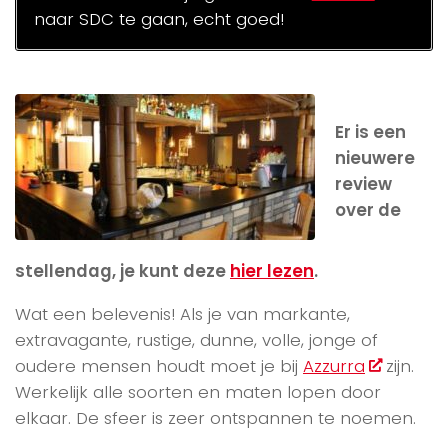
naar SDC te gaan, echt goed!
Er is een
nieuwere
review
over de
stellendag, je kunt deze
hier lezen
.
Wat een belevenis! Als je van markante,
extravagante, rustige, dunne, volle, jonge of
oudere mensen houdt moet je bij
Azzurra
zijn.
Werkelijk alle soorten en maten lopen door
elkaar. De sfeer is zeer ontspannen te noemen.