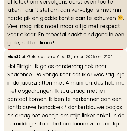
of latex) om vervolgens eerst even toe te
kijken naar ‘t stel om dan vervolgens met mn
harde pik en gladde kontje aan te schuiven
.
Veel mag, niks moet maar altijd met respect
voor elkaar. En meestal naakt eindigend in een
geile, natte climax!
Wis
...
Man37
uit
Geldrop
schreef op
13 januari 2026
om
21:06
de
Hoi Flirtgirl. Ik ga as donderdag ook naar
me
Spasense. De vorige keer dat ik er was zag ik je
in de jacuzzi zitten met 4 mannen, dus heb me
niet opgedrongen. Ik zou graag met je in
contact komen. Ik ben te herkennen aan een
lichtblauwe handdoek / donkerblauwe badjas
en draag het bandje om mijn linker enkel. In de
namiddag zal ik in het caldarium zitten en kijk