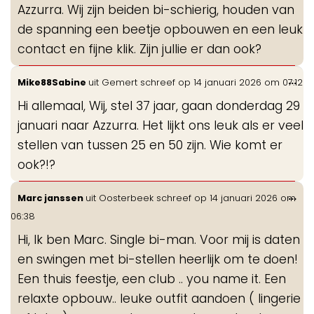
Azzurra. Wij zijn beiden bi-schierig, houden van
de spanning een beetje opbouwen en een leuk
contact en fijne klik. Zijn jullie er dan ook?
Wis
...
Mike88Sabine
uit
Gemert
schreef op
14 januari 2026
om
07:12
de
Hi allemaal, Wij, stel 37 jaar, gaan donderdag 29
me
januari naar Azzurra. Het lijkt ons leuk als er veel
stellen van tussen 25 en 50 zijn. Wie komt er
ook?!?
Wis
...
Marc janssen
uit
Oosterbeek
schreef op
14 januari 2026
om
de
06:38
me
Hi, Ik ben Marc. Single bi-man. Voor mij is daten
en swingen met bi-stellen heerlijk om te doen!
Een thuis feestje, een club .. you name it. Een
relaxte opbouw.. leuke outfit aandoen ( lingerie