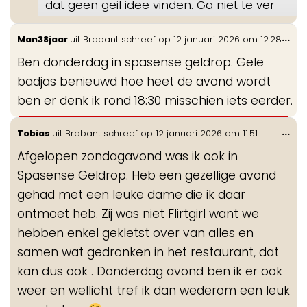
dat geen geil idee vinden. Ga niet te ver
Wis
...
Man38jaar
uit
Brabant
schreef op
12 januari 2026
om
12:28
de
Ben donderdag in spasense geldrop. Gele
me
badjas benieuwd hoe heet de avond wordt
ben er denk ik rond 18:30 misschien iets eerder.
Wis
...
Tobias
uit
Brabant
schreef op
12 januari 2026
om
11:51
de
Afgelopen zondagavond was ik ook in
me
Spasense Geldrop. Heb een gezellige avond
gehad met een leuke dame die ik daar
ontmoet heb. Zij was niet Flirtgirl want we
hebben enkel gekletst over van alles en
samen wat gedronken in het restaurant, dat
kan dus ook . Donderdag avond ben ik er ook
weer en wellicht tref ik dan wederom een leuk