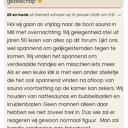
gezelschap
.
Wis
...
Ell en henk
uit
Gemert
schreef op
12 januari 2026
om
11:31
de
Hoi wij gaan as vrijdag naar de boot sauna in
me
Mill met overnachting. Wij gelegenheid stel uit
jaren 50 lezen van alles op dit forum. Lijkt ons
wel spannend om gelijkgestemden tegen te
komen. Wij vinden het spannend om
verdwaalde handjes en misschien iets meer.
Als er een leuke klik is met een ander stelletje
die het ook spannend vinden na afloop van
sauna voortzetting op de kamer kan zekers. Wij
houden van nattesaunas en bubbelbaden en
kruidenbaden. Geen mannen alleen daar
hebben we niet zoveel trek in. Dus wie zal er
reageren wij gewoon normaal figuur . Man zal