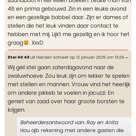
saunaboot in Mill willen boeken. Leuke man van
46 en prima gebouwd. Zin in een leuke avond
en een gezellige babbel daar. Zijn er dames of
stellen die het leuk vinden daar contact te
hebben met mij. Lijkt me gezellig en ik hoor het
graag
. XxxD
Wis
...
Stel 40 43
uit
Hierden
schreef op
12 januari 2026
om
13:29
de
Wij geil stel gaan zaterdagavond naar de
me
zwaluwhoeve. Zou leuk zijn om lekker te spelen
met stellen en mannen. Vrouw vind het heerlijk
om andere pikkeb te voelen in jacuzzi. En
geniet van zaad over haar groote borsten te
krijgen.
Beheerdersantwoord van: Ray en Anita
Hou ajb rekening met andere gasten die