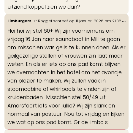
uitziend koppel zien we dan?
Wis
...
Limburgers
uit
Roggel
schreef op
11 januari 2026
om
21:38
de
Hoi hoi wij stel 60+ Wij zijn voornemens om
me
vrijdag 16 Jan naar saunaboot in Mill te gaan
om misschien was geils te kunnen doen. Als er
geilgezellige stellen of vrouwen zijn laat maar
weten. En als er iets op ons pad komt blijven
we overnachten in het hotel om het avondje
van plezier te maken. Wij zullen vaak in
stoomcabine of whirlpools te vinden zijn of
kruidenbaden.. Misschien stel 50/49 uit
Amersfoort iets voor jullie? Wij zijn slank en
normaal van postuur. Nou tot vrijdag en kijken
we wat op ons pad komt. Gr de limbo s