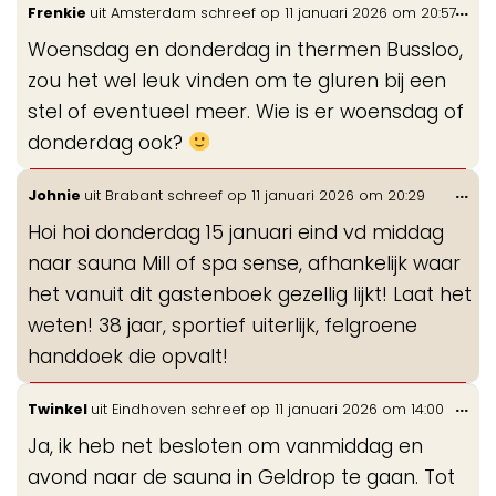
Wis
...
Frenkie
uit
Amsterdam
schreef op
11 januari 2026
om
20:57
de
Woensdag en donderdag in thermen Bussloo,
me
zou het wel leuk vinden om te gluren bij een
stel of eventueel meer. Wie is er woensdag of
donderdag ook?
Wis
...
Johnie
uit
Brabant
schreef op
11 januari 2026
om
20:29
de
Hoi hoi donderdag 15 januari eind vd middag
me
naar sauna Mill of spa sense, afhankelijk waar
het vanuit dit gastenboek gezellig lijkt! Laat het
weten! 38 jaar, sportief uiterlijk, felgroene
handdoek die opvalt!
Wis
...
Twinkel
uit
Eindhoven
schreef op
11 januari 2026
om
14:00
de
Ja, ik heb net besloten om vanmiddag en
me
avond naar de sauna in Geldrop te gaan. Tot