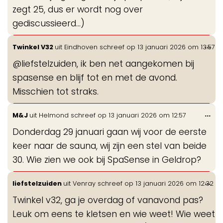
zegt 25, dus er wordt nog over
gediscussieerd...)
Wis
...
Twinkel V32
uit
Eindhoven
schreef op
13 januari 2026
om
13:57
de
@liefstelzuiden, ik ben net aangekomen bij
me
spasense en blijf tot en met de avond.
Misschien tot straks.
Wis
...
M&J
uit
Helmond
schreef op
13 januari 2026
om
12:57
de
Donderdag 29 januari gaan wij voor de eerste
me
keer naar de sauna, wij zijn een stel van beide
30. Wie zien we ook bij SpaSense in Geldrop?
Wis
...
liefstelzuiden
uit
Venray
schreef op
13 januari 2026
om
12:32
de
Twinkel v32, ga je overdag of vanavond pas?
me
Leuk om eens te kletsen en wie weet! Wie weet