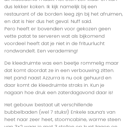
dus lekker koken. Ik kijk namelijk bij een
restaurant of de borden leeg zijn bij het afruimen,
en dat is hier dus het geval. Nuff said.
Pero heeft er bovendien voor gekozen geen
vette patat te serveren wat als bijkomend
voordeel heeft dat je niet in de frituurlucht
rondwandelt. Een verademing!
De kleedruimte was een beetje rommelig maar
dat komt doordat ze in een verbouwing zitten.
Het pand naast Azzurra is nu ook gehuurd en
daar komt de kleedruimte straks in. Kun je
nagaan hoe druk een zaterdagavond daar is!
Het gebouw bestaat uit verschillende
bubbelbaden (wel 7 stuks!) Enkele sauna’s van
heet naar zeer heet, stoomcabine, warme steen
van 3×2 waar je met 3 stellen op kunt liggen en