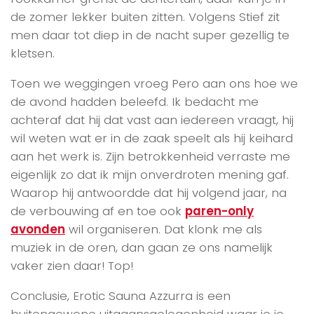
de zomer lekker buiten zitten. Volgens Stief zit
men daar tot diep in de nacht super gezellig te
kletsen.
Toen we weggingen vroeg Pero aan ons hoe we
de avond hadden beleefd. Ik bedacht me
achteraf dat hij dat vast aan iedereen vraagt, hij
wil weten wat er in de zaak speelt als hij keihard
aan het werk is. Zijn betrokkenheid verraste me
eigenlijk zo dat ik mijn onverdroten mening gaf.
Waarop hij antwoordde dat hij volgend jaar, na
de verbouwing af en toe ook
paren-only
avonden
wil organiseren. Dat klonk me als
muziek in de oren, dan gaan ze ons namelijk
vaker zien daar! Top!
Conclusie, Erotic Sauna Azzurra is een
buitengewone uitgaansgelegenheid waar je je