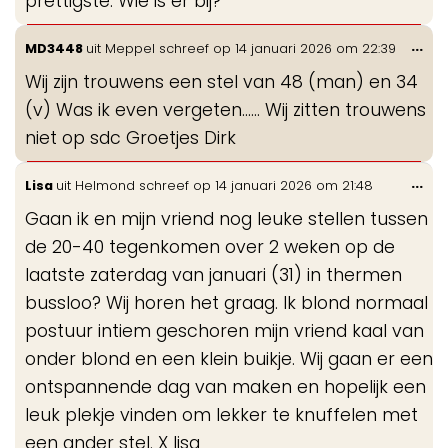
prettigste. Wie is er bij?
Wis
...
MD3448
uit
Meppel
schreef op
14 januari 2026
om
22:39
de
Wij zijn trouwens een stel van 48 (man) en 34
me
(v) Was ik even vergeten...... Wij zitten trouwens
niet op sdc Groetjes Dirk
Wis
...
Lisa
uit
Helmond
schreef op
14 januari 2026
om
21:48
de
Gaan ik en mijn vriend nog leuke stellen tussen
me
de 20-40 tegenkomen over 2 weken op de
laatste zaterdag van januari (31) in thermen
bussloo? Wij horen het graag. Ik blond normaal
postuur intiem geschoren mijn vriend kaal van
onder blond en een klein buikje. Wij gaan er een
ontspannende dag van maken en hopelijk een
leuk plekje vinden om lekker te knuffelen met
een ander stel. X lisa