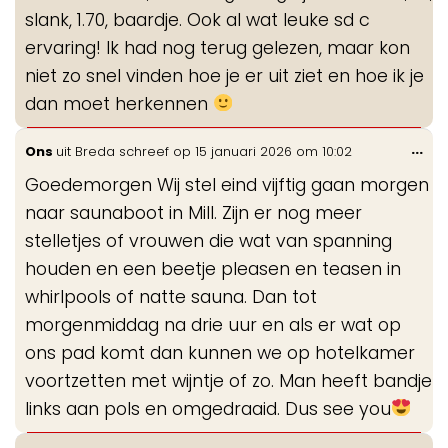
slank, 1.70, baardje. Ook al wat leuke sd c
ervaring! Ik had nog terug gelezen, maar kon
niet zo snel vinden hoe je er uit ziet en hoe ik je
dan moet herkennen
Wis
...
Ons
uit
Breda
schreef op
15 januari 2026
om
10:02
de
Goedemorgen Wij stel eind vijftig gaan morgen
me
naar saunaboot in Mill. Zijn er nog meer
stelletjes of vrouwen die wat van spanning
houden en een beetje pleasen en teasen in
whirlpools of natte sauna. Dan tot
morgenmiddag na drie uur en als er wat op
ons pad komt dan kunnen we op hotelkamer
voortzetten met wijntje of zo. Man heeft bandje
links aan pols en omgedraaid. Dus see you