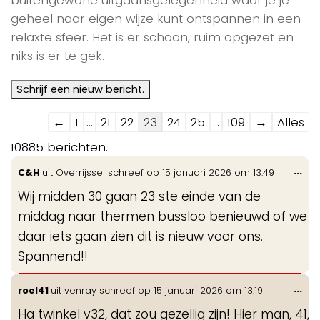
geheel naar eigen wijze kunt ontspannen in een
relaxte sfeer. Het is er schoon, ruim opgezet en
niks is er te gek.
Navigatie
←
1
...
21
22
23
24
25
...
109
→
Alles
door
10885 berichten.
de
Wis
...
C&H
uit
Overrijssel
schreef op
15 januari 2026
om
13:49
gastenboek-
de
lijst
Wij midden 30 gaan 23 ste einde van de
me
middag naar thermen bussloo benieuwd of we
daar iets gaan zien dit is nieuw voor ons.
Spannend!!
Wis
...
roel41
uit
venray
schreef op
15 januari 2026
om
13:19
de
Ha twinkel v32, dat zou gezellig zijn! Hier man, 41,
me