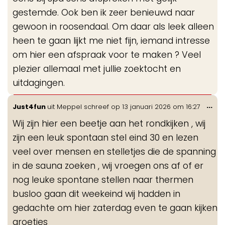
gestemde. Ook ben ik zeer benieuwd naar
gewoon in roosendaal. Om daar als leek alleen
heen te gaan lijkt me niet fijn, iemand intresse
om hier een afspraak voor te maken ? Veel
plezier allemaal met jullie zoektocht en
uitdagingen.
Wis
...
Just4fun
uit
Meppel
schreef op
13 januari 2026
om
16:27
de
Wij zijn hier een beetje aan het rondkijken , wij
me
zijn een leuk spontaan stel eind 30 en lezen
veel over mensen en stelletjes die de spanning
in de sauna zoeken , wij vroegen ons af of er
nog leuke spontane stellen naar thermen
busloo gaan dit weekeind wij hadden in
gedachte om hier zaterdag even te gaan kijken
groetjes