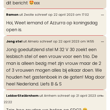
dit bericht
xxx
Wis
...
Ramon
uit
Zwolle
schreef op
22 april 2023
om
17:02
de
Hoi, Weet iemand of Azzurra op koningsdag
me
open is.
Wis
...
Jong stel
uit
Almelo
schreef op
22 april 2023
om
14:55
de
Jong goeduitziend stel M 32 V 30 zoekt een
me
lesbisch stel of een vrouw voor een trio. De
man is alleen bezig met zijn vrouw maar de 2
of 3 vrouwen mogen alles bij elkaar doen. We
houden het gastenboek in de gaten! Mag door
heel Nederland. Liefs B & S
Wis
...
LekkerStelArnhem
uit
Arnhem
schreef op
21 april 2023
om
de
22:22
me