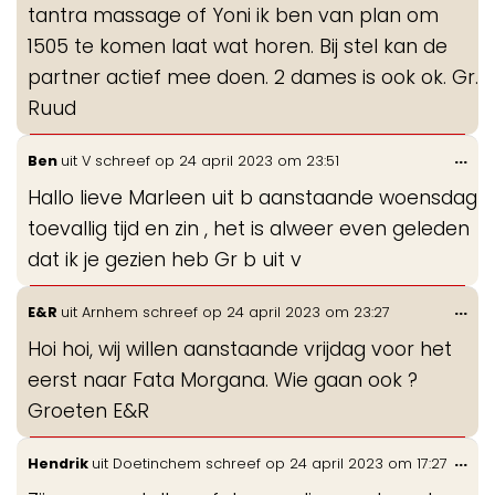
tantra massage of Yoni ik ben van plan om
1505 te komen laat wat horen. Bij stel kan de
partner actief mee doen. 2 dames is ook ok. Gr.
Ruud
Wis
...
Ben
uit
V
schreef op
24 april 2023
om
23:51
de
Hallo lieve Marleen uit b aanstaande woensdag
me
toevallig tijd en zin , het is alweer even geleden
dat ik je gezien heb Gr b uit v
Wis
...
E&R
uit
Arnhem
schreef op
24 april 2023
om
23:27
de
Hoi hoi, wij willen aanstaande vrijdag voor het
me
eerst naar Fata Morgana. Wie gaan ook ?
Groeten E&R
Wis
...
Hendrik
uit
Doetinchem
schreef op
24 april 2023
om
17:27
de