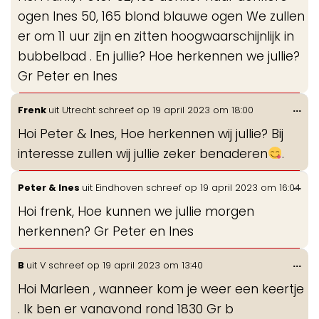
ogen Ines 50, 165 blond blauwe ogen We zullen
er om 11 uur zijn en zitten hoogwaarschijnlijk in
bubbelbad . En jullie? Hoe herkennen we jullie?
Gr Peter en Ines
Wis
...
Frenk
uit
Utrecht
schreef op
19 april 2023
om
18:00
de
Hoi Peter & Ines, Hoe herkennen wij jullie? Bij
me
interesse zullen wij jullie zeker benaderen
.
Wis
...
Peter & Ines
uit
Eindhoven
schreef op
19 april 2023
om
16:04
de
Hoi frenk, Hoe kunnen we jullie morgen
me
herkennen? Gr Peter en Ines
Wis
...
B
uit
V
schreef op
19 april 2023
om
13:40
de
Hoi Marleen , wanneer kom je weer een keertje
me
. Ik ben er vanavond rond 1830 Gr b