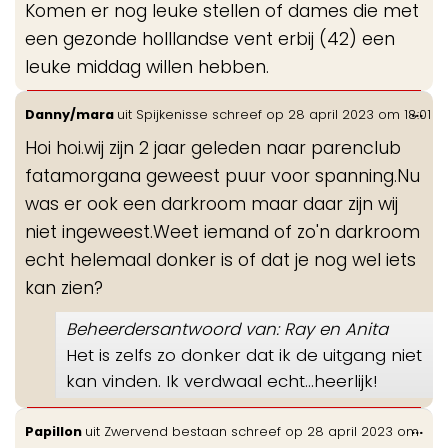
Komen er nog leuke stellen of dames die met
een gezonde holllandse vent erbij (42) een
leuke middag willen hebben.
Wis
...
Danny/mara
uit
Spijkenisse
schreef op
28 april 2023
om
18:01
de
Hoi hoi.wij zijn 2 jaar geleden naar parenclub
me
fatamorgana geweest puur voor spanning.Nu
was er ook een darkroom maar daar zijn wij
niet ingeweest.Weet iemand of zo'n darkroom
echt helemaal donker is of dat je nog wel iets
kan zien?
Beheerdersantwoord van: Ray en Anita
Het is zelfs zo donker dat ik de uitgang niet
kan vinden. Ik verdwaal echt...heerlijk!
Wis
...
Papillon
uit
Zwervend bestaan
schreef op
28 april 2023
om