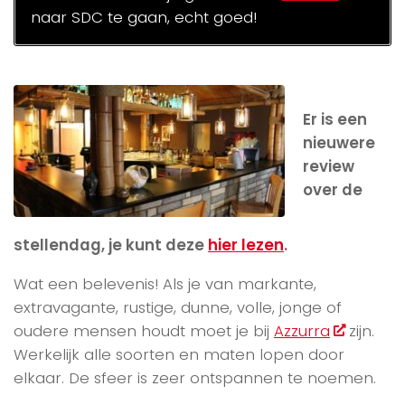
naar SDC te gaan, echt goed!
Er is een
nieuwere
review
over de
stellendag, je kunt deze
hier lezen
.
Wat een belevenis! Als je van markante,
extravagante, rustige, dunne, volle, jonge of
oudere mensen houdt moet je bij
Azzurra
zijn.
Werkelijk alle soorten en maten lopen door
elkaar. De sfeer is zeer ontspannen te noemen.