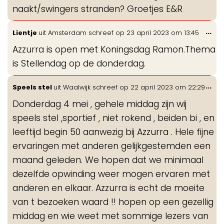
naakt/swingers stranden? Groetjes E&R
Wis
...
Lientje
uit
Amsterdam
schreef op
23 april 2023
om
13:45
de
Azzurra is open met Koningsdag Ramon.Thema
me
is Stellendag op de donderdag.
Wis
...
Speels stel
uit
Waalwijk
schreef op
22 april 2023
om
22:29
de
Donderdag 4 mei , gehele middag zijn wij
me
speels stel ,sportief , niet rokend , beiden bi , en
leeftijd begin 50 aanwezig bij Azzurra . Hele fijne
ervaringen met anderen gelijkgestemden een
maand geleden. We hopen dat we minimaal
dezelfde opwinding weer mogen ervaren met
anderen en elkaar. Azzurra is echt de moeite
van t bezoeken waard !! hopen op een gezellig
middag en wie weet met sommige lezers van