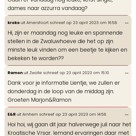
me
dames naar azzurra vandaag?
Wis
...
kroko
uit
Amersfoort
schreef op
23 april 2023
om
16:58
de
Hi, zijn er maandag nog leuke en spannende
me
stellen in de Zwaluwhoeve die het op zijn
minste leuk vinden om een beetje te kijken en
bekeken te worden??
Wis
...
Ramon
uit
Zwolle
schreef op
23 april 2023
om
15:10
de
Dank voor je informatie Lientje, we zullen er
me
donderdag in de loop van de middag zijn.
Groeten Marjon&Ramon
Wis
...
E&R
uit
Arnhem
schreef op
23 april 2023
om
14:56
de
Hoi hoi, wij gaan dit jaar halverwege juli naar het
me
Kroatische Vrsar. Iemand ervaringen daar met