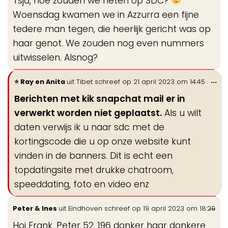
Tsja, hoe zouden we heten op SDC?
Woensdag kwamen we in Azzurra een fijne
tedere man tegen, die heerlijk gericht was op
haar genot. We zouden nog even nummers
uitwisselen. Alsnog?
Wi
...
Ray en Anita
uit
Tibet
schreef op
21 april 2023
om
14:45
de
Berichten met kik snapchat mail er in
me
verwerkt worden niet geplaatst.
Als u wilt
daten verwijs ik u naar sdc met de
kortingscode die u op onze website kunt
vinden in de banners. Dit is echt een
topdatingsite met drukke chatroom,
speeddating, foto en video enz
Wis
...
Peter & Ines
uit
Eindhoven
schreef op
19 april 2023
om
18:29
de
Hoi Frank, Peter 52, 196 donker haar donkere
me