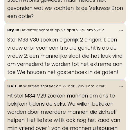
gevonden wat we zochten. Is de Veluwse Bron
een optie?
Wis
...
Bry
uit
Deventer
schreef op
27 april 2023
om
22:52
de
Stel M33 V30 zoeken eigenlijk 2 dingen. 1: een
me
vrouw erbij voor een trio die gericht is op de
vrouw 2: een mannelijke slaaf die het leuk vind
om vernederd te worden tot het extreme aan
toe We houden het gastenboek in de gaten!
Wis
...
S & L
uit
Wierden
schreef op
27 april 2023
om
22:46
de
Fit stel M34 V29 zoeken mannen om ons te
me
bekijken tijdens de seks. We willen bekeken
worden door meerdere mannen die zichzelf
helpen. Het liefste wil ik ook nog het zaad van
mijn vriend over 1 van de mannen uitspugen.