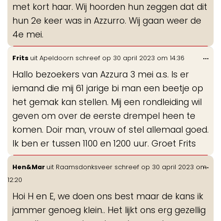
met kort haar. Wij hoorden hun zeggen dat dit
hun 2e keer was in Azzurro. Wij gaan weer de
4e mei.
Wis
...
Frits
uit
Apeldoorn
schreef op
30 april 2023
om
14:36
de
Hallo bezoekers van Azzura 3 mei a.s. Is er
me
iemand die mij 61 jarige bi man een beetje op
het gemak kan stellen. Mij een rondleiding wil
geven om over de eerste drempel heen te
komen. Doir man, vrouw of stel allemaal goed.
Ik ben er tussen 1100 en 1200 uur. Groet Frits
Wis
...
Hen&Mar
uit
Raamsdonksveer
schreef op
30 april 2023
om
de
12:20
me
Hoi H en E, we doen ons best maar de kans ik
jammer genoeg klein.. Het lijkt ons erg gezellig