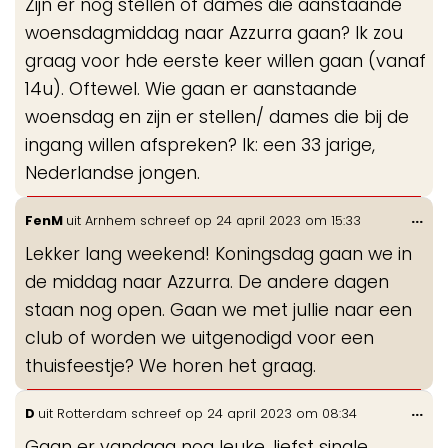
Zijn er nog stellen of dames die aanstaande
me
woensdagmiddag naar Azzurra gaan? Ik zou
graag voor hde eerste keer willen gaan (vanaf
14u). Oftewel. Wie gaan er aanstaande
woensdag en zijn er stellen/ dames die bij de
ingang willen afspreken? Ik: een 33 jarige,
Nederlandse jongen.
Wis
...
FenM
uit
Arnhem
schreef op
24 april 2023
om
15:33
de
Lekker lang weekend! Koningsdag gaan we in
me
de middag naar Azzurra. De andere dagen
staan nog open. Gaan we met jullie naar een
club of worden we uitgenodigd voor een
thuisfeestje? We horen het graag.
Wis
...
D
uit
Rotterdam
schreef op
24 april 2023
om
08:34
de
Gaan er vandaag nog leuke, liefst single,