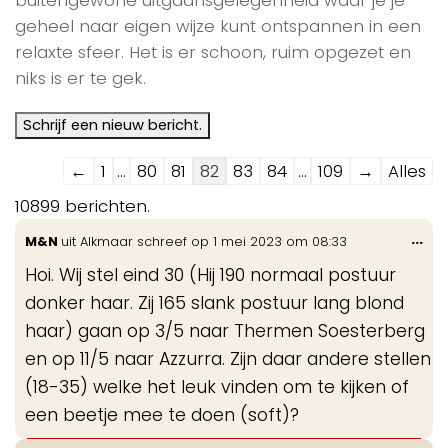
geheel naar eigen wijze kunt ontspannen in een
relaxte sfeer. Het is er schoon, ruim opgezet en
niks is er te gek.
Navigatie
←
1
...
80
81
82
83
84
...
109
→
Alles
door
10899 berichten.
de
Wis
...
M&N
uit
Alkmaar
schreef op
1 mei 2023
om
08:33
gastenboek-
de
lijst
Hoi. Wij stel eind 30 (Hij 190 normaal postuur
me
donker haar. Zij 165 slank postuur lang blond
haar) gaan op 3/5 naar Thermen Soesterberg
en op 11/5 naar Azzurra. Zijn daar andere stellen
(18-35) welke het leuk vinden om te kijken of
een beetje mee te doen (soft)?