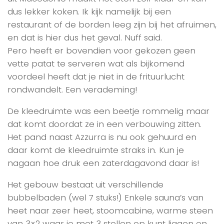
dus lekker koken. Ik kijk namelijk bij een
restaurant of de borden leeg zijn bij het afruimen,
en dat is hier dus het geval. Nuff said.
Pero heeft er bovendien voor gekozen geen
vette patat te serveren wat als bijkomend
voordeel heeft dat je niet in de frituurlucht
rondwandelt. Een verademing!
De kleedruimte was een beetje rommelig maar
dat komt doordat ze in een verbouwing zitten.
Het pand naast Azzurra is nu ook gehuurd en
daar komt de kleedruimte straks in. Kun je
nagaan hoe druk een zaterdagavond daar is!
Het gebouw bestaat uit verschillende
bubbelbaden (wel 7 stuks!) Enkele sauna’s van
heet naar zeer heet, stoomcabine, warme steen
van 3×2 waar je met 3 stellen op kunt liggen en