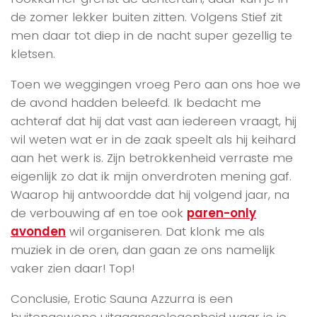
de zomer lekker buiten zitten. Volgens Stief zit
men daar tot diep in de nacht super gezellig te
kletsen.
Toen we weggingen vroeg Pero aan ons hoe we
de avond hadden beleefd. Ik bedacht me
achteraf dat hij dat vast aan iedereen vraagt, hij
wil weten wat er in de zaak speelt als hij keihard
aan het werk is. Zijn betrokkenheid verraste me
eigenlijk zo dat ik mijn onverdroten mening gaf.
Waarop hij antwoordde dat hij volgend jaar, na
de verbouwing af en toe ook
paren-only
avonden
wil organiseren. Dat klonk me als
muziek in de oren, dan gaan ze ons namelijk
vaker zien daar! Top!
Conclusie, Erotic Sauna Azzurra is een
buitengewone uitgaansgelegenheid waar je je