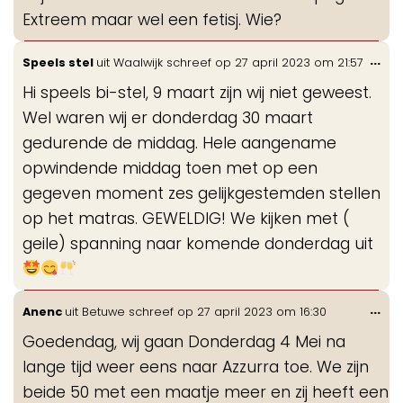
Extreem maar wel een fetisj. Wie?
Wis
...
Speels stel
uit
Waalwijk
schreef op
27 april 2023
om
21:57
de
Hi speels bi-stel, 9 maart zijn wij niet geweest.
me
Wel waren wij er donderdag 30 maart
gedurende de middag. Hele aangename
opwindende middag toen met op een
gegeven moment zes gelijkgestemden stellen
op het matras. GEWELDIG! We kijken met (
geile) spanning naar komende donderdag uit
Wis
...
Anenc
uit
Betuwe
schreef op
27 april 2023
om
16:30
de
Goedendag, wij gaan Donderdag 4 Mei na
me
lange tijd weer eens naar Azzurra toe. We zijn
beide 50 met een maatje meer en zij heeft een