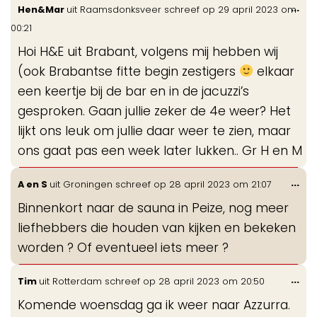
Wis
...
Hen&Mar
uit
Raamsdonksveer
schreef op
29 april 2023
om
de
00:21
me
Hoi H&E uit Brabant, volgens mij hebben wij
(ook Brabantse fitte begin zestigers
elkaar
een keertje bij de bar en in de jacuzzi’s
gesproken. Gaan jullie zeker de 4e weer? Het
lijkt ons leuk om jullie daar weer te zien, maar
ons gaat pas een week later lukken.. Gr H en M
Wis
...
A en S
uit
Groningen
schreef op
28 april 2023
om
21:07
de
Binnenkort naar de sauna in Peize, nog meer
me
liefhebbers die houden van kijken en bekeken
worden ? Of eventueel iets meer ?
Wis
...
Tim
uit
Rotterdam
schreef op
28 april 2023
om
20:50
de
Komende woensdag ga ik weer naar Azzurra.
me