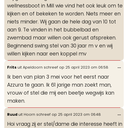
wellnessboot in Mill wie vind het ook leuk om te
kijken en of bekeken te worden. Niets meer en
niets minder. Wij gaan de hele dag van 10 tot
aan 9. Te vinden in het bubbelbad en
zwembad maar willen ook gerust afspreken.
Beginnend swing stel van 30 jaar m v en wij
willen kijken naar een koppel mv
Wis
...
Frits
uit
Apeldoorn
schreef op
25 april 2023
om
06:58
de
Ik ben van plan 3 mei voor het eerst naar
me
Azzura te gaan. Ik 61 jarige man zoekt man,
vrouw of stel die mij een beetje wegwijs kan
maken.
Wis
...
Ruud
uit
Hoorn
schreef op
25 april 2023
om
06:48
de
Hoi vraag zij er stel/dame die interesse heeft in
me