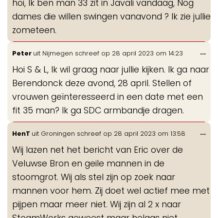
hoi, Ik ben man 33 zit in Javali vandaag, Nog
me
dames die willen swingen vanavond ? Ik zie jullie
zometeen.
Wis
...
Peter
uit
Nijmegen
schreef op
28 april 2023
om
14:23
de
Hoi S & L, Ik wil graag naar jullie kijken. Ik ga naar
me
Berendonck deze avond, 28 april. Stellen of
vrouwen geïnteresseerd in een date met een
fit 35 man? Ik ga SDC armbandje dragen.
Wis
...
HenT
uit
Groningen
schreef op
28 april 2023
om
13:58
de
Wij lazen net het bericht van Eric over de
me
Veluwse Bron en geile mannen in de
stoomgrot. Wij als stel zijn op zoek naar
mannen voor hem. Zij doet wel actief mee met
pijpen maar meer niet. Wij zijn al 2 x naar
SteamWorks geweest maar helaas niet