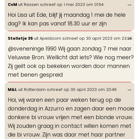
Wis
...
CvM
uit
Ressen
schreef op
1 mei 2023
om
01:54
de
Hoi Lisa uit Ede, blijf jij maandag 1 mei de hele
me
dag? Ik kan pas vanaf 18.30 uur er zijn
Wis
...
Stelletje 35
uit
Apeldoorn
schreef op
30 april 2023
om
23:26
de
@sveneninge 1990 Wij gaan zondag 7 mei naar
me
Veluwse Bron. Wellicht dat iets? Wie nog meer?
Zij geilt ook op bekeken worden door mannen
met benen gespreid
Wis
...
M&L
uit
Rotterdam
schreef op
30 april 2023
om
20:46
de
Hoi, wij waren een paar weken terug op de
me
donderdag in Azzurro en zagen daar een mooie
donkere bi vrouw vrijen met een blonde vrouw.
Wij zouden graag in contact willen komen met
die bi vrouw. Zijn was daar met haar partner