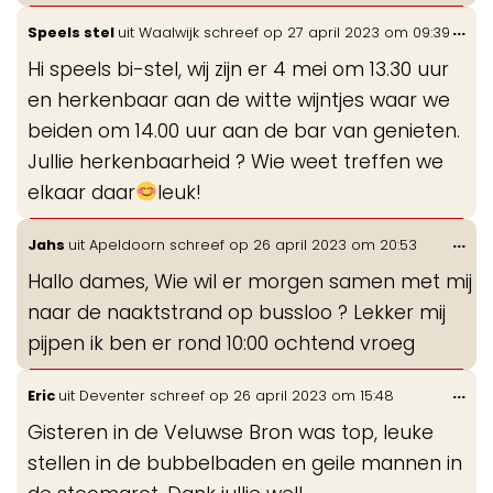
Wis
...
Speels stel
uit
Waalwijk
schreef op
27 april 2023
om
09:39
de
Hi speels bi-stel, wij zijn er 4 mei om 13.30 uur
me
en herkenbaar aan de witte wijntjes waar we
beiden om 14.00 uur aan de bar van genieten.
Jullie herkenbaarheid ? Wie weet treffen we
elkaar daar
leuk!
Wis
...
Jahs
uit
Apeldoorn
schreef op
26 april 2023
om
20:53
de
Hallo dames, Wie wil er morgen samen met mij
me
naar de naaktstrand op bussloo ? Lekker mij
pijpen ik ben er rond 10:00 ochtend vroeg
Wis
...
Eric
uit
Deventer
schreef op
26 april 2023
om
15:48
de
Gisteren in de Veluwse Bron was top, leuke
me
stellen in de bubbelbaden en geile mannen in