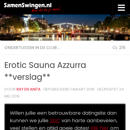
Doorgaan naar inhoud
ONDERTUSSEN IN DE CLUB...
215
Erotic Sauna Azzurra
**verslag**
DOOR
RAY EN ANITA
· GEPUBLICEERD
1 MAART 2018
· GEÜPDATET
24
MEI 2019
Willen jullie een betrouwbare datingsite dan
kunnen we jullie
SDC
van harte aanbevelen,
veel stellen en altijd goeie dates!
Klik hier
om