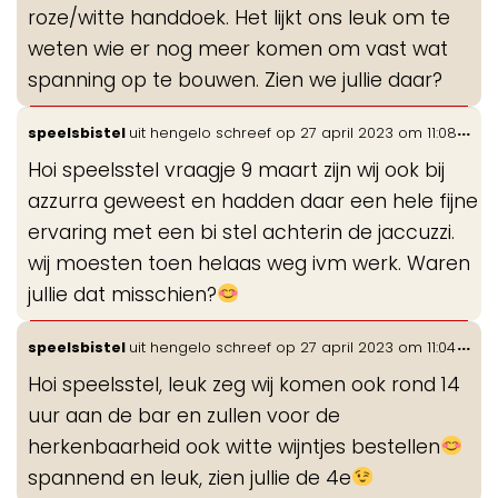
roze/witte handdoek. Het lijkt ons leuk om te
weten wie er nog meer komen om vast wat
spanning op te bouwen. Zien we jullie daar?
Wis
...
speelsbistel
uit
hengelo
schreef op
27 april 2023
om
11:08
de
Hoi speelsstel vraagje 9 maart zijn wij ook bij
me
azzurra geweest en hadden daar een hele fijne
ervaring met een bi stel achterin de jaccuzzi.
wij moesten toen helaas weg ivm werk. Waren
jullie dat misschien?
Wis
...
speelsbistel
uit
hengelo
schreef op
27 april 2023
om
11:04
de
Hoi speelsstel, leuk zeg wij komen ook rond 14
me
uur aan de bar en zullen voor de
herkenbaarheid ook witte wijntjes bestellen
spannend en leuk, zien jullie de 4e