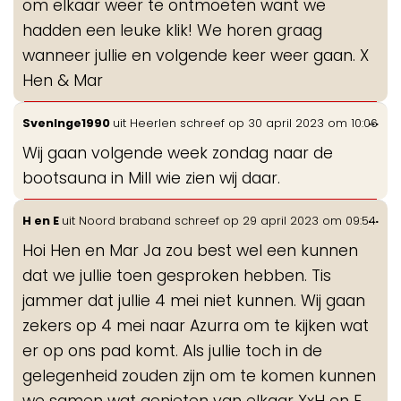
om elkaar weer te ontmoeten want we
hadden een leuke klik! We horen graag
wanneer jullie en volgende keer weer gaan. X
Hen & Mar
Wis
...
SvenInge1990
uit
Heerlen
schreef op
30 april 2023
om
10:06
de
Wij gaan volgende week zondag naar de
me
bootsauna in Mill wie zien wij daar.
Wis
...
H en E
uit
Noord braband
schreef op
29 april 2023
om
09:54
de
Hoi Hen en Mar Ja zou best wel een kunnen
me
dat we jullie toen gesproken hebben. Tis
jammer dat jullie 4 mei niet kunnen. Wij gaan
zekers op 4 mei naar Azurra om te kijken wat
er op ons pad komt. Als jullie toch in de
gelegenheid zouden zijn om te komen kunnen
we samen wat genieten van elkaar XxH en E