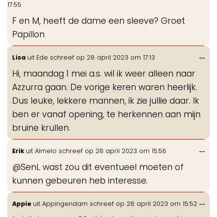
de
17:55
me
F en M, heeft de dame een sleeve? Groet
Papillon
Wis
...
Lisa
uit
Ede
schreef op
28 april 2023
om
17:13
de
Hi, maandag 1 mei a.s. wil ik weer alleen naar
me
Azzurra gaan. De vorige keren waren heerlijk.
Dus leuke, lekkere mannen, ik zie jullie daar. Ik
ben er vanaf opening, te herkennen aan mijn
bruine krullen.
Wis
...
Erik
uit
Almelo
schreef op
28 april 2023
om
15:56
de
@SenL wast zou dit eventueel moeten of
me
kunnen gebeuren heb interesse.
Wis
...
Appie
uit
Appingendam
schreef op
28 april 2023
om
15:52
de