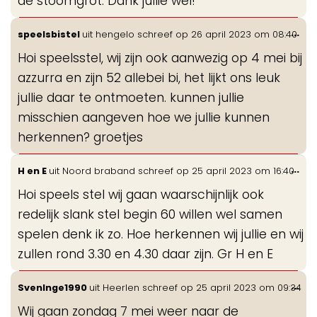
de stoomgrot. Dank jullie wel!
Wis
...
speelsbistel
uit
hengelo
schreef op
26 april 2023
om
08:40
de
Hoi speelsstel, wij zijn ook aanwezig op 4 mei bij
me
azzurra en zijn 52 allebei bi, het lijkt ons leuk
jullie daar te ontmoeten. kunnen jullie
misschien aangeven hoe we jullie kunnen
herkennen? groetjes
Wis
...
H en E
uit
Noord braband
schreef op
25 april 2023
om
16:40
de
Hoi speels stel wij gaan waarschijnlijk ook
me
redelijk slank stel begin 60 willen wel samen
spelen denk ik zo. Hoe herkennen wij jullie en wij
zullen rond 3.30 en 4.30 daar zijn. Gr H en E
Wis
...
SvenInge1990
uit
Heerlen
schreef op
25 april 2023
om
09:34
de
Wij gaan zondag 7 mei weer naar de
me