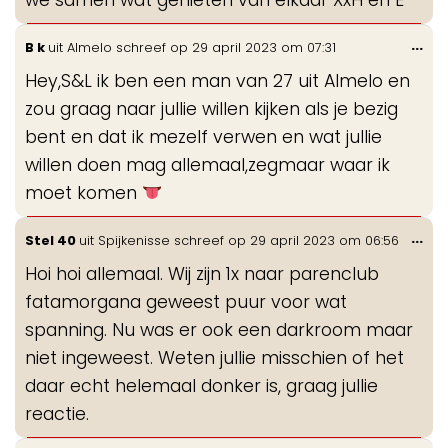
Wis
...
B k
uit
Almelo
schreef op
29 april 2023
om
07:31
de
Hey,S&L ik ben een man van 27 uit Almelo en
me
zou graag naar jullie willen kijken als je bezig
bent en dat ik mezelf verwen en wat jullie
willen doen mag allemaal,zegmaar waar ik
moet komen
Wis
...
Stel 40
uit
Spijkenisse
schreef op
29 april 2023
om
06:56
de
Hoi hoi allemaal. Wij zijn 1x naar parenclub
me
fatamorgana geweest puur voor wat
spanning. Nu was er ook een darkroom maar
niet ingeweest. Weten jullie misschien of het
daar echt helemaal donker is, graag jullie
reactie.