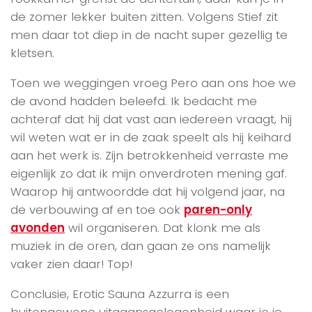
de zomer lekker buiten zitten. Volgens Stief zit
men daar tot diep in de nacht super gezellig te
kletsen.
Toen we weggingen vroeg Pero aan ons hoe we
de avond hadden beleefd. Ik bedacht me
achteraf dat hij dat vast aan iedereen vraagt, hij
wil weten wat er in de zaak speelt als hij keihard
aan het werk is. Zijn betrokkenheid verraste me
eigenlijk zo dat ik mijn onverdroten mening gaf.
Waarop hij antwoordde dat hij volgend jaar, na
de verbouwing af en toe ook
paren-only
avonden
wil organiseren. Dat klonk me als
muziek in de oren, dan gaan ze ons namelijk
vaker zien daar! Top!
Conclusie, Erotic Sauna Azzurra is een
buitengewone uitgaansgelegenheid waar je je