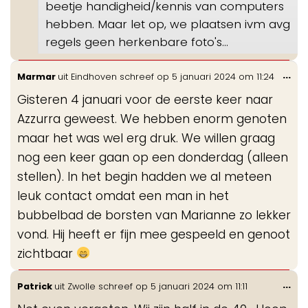
beetje handigheid/kennis van computers
hebben. Maar let op, we plaatsen ivm avg
regels geen herkenbare foto's...
Wis
...
Marmar
uit
Eindhoven
schreef op
5 januari 2024
om
11:24
de
Gisteren 4 januari voor de eerste keer naar
me
Azzurra geweest. We hebben enorm genoten
maar het was wel erg druk. We willen graag
nog een keer gaan op een donderdag (alleen
stellen). In het begin hadden we al meteen
leuk contact omdat een man in het
bubbelbad de borsten van Marianne zo lekker
vond. Hij heeft er fijn mee gespeeld en genoot
zichtbaar
Wis
...
Patrick
uit
Zwolle
schreef op
5 januari 2024
om
11:11
de