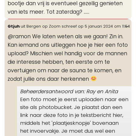
bootje dan vrij is eventueel gezellig genieten
van iets meer. Tot zaterdag? ……
Wis
...
Gtjuh
uit
Bergen op Zoom
schreef op
5 januari 2024
om
11:54
de
@ramon We laten weten als we gaan! Zin in.
me
Kan iemand ons uitleggen hoe je hier een foto
upload? Mischien wel handig voor de mannen
die interesse hebben, ten eerste om te
overtuigen om naar de sauna te komen, en
zodat jullie ons daar herkennen
Beheerdersantwoord van: Ray en Anita
Een foto moet je eerst uploaden naar een
site als photobucket. Je plaatst dan een
link naar deze foto in je tekstbericht hier,
middels het 'plaatjesknopje' bovenaan
het invoervakje. Je moet dus wel een