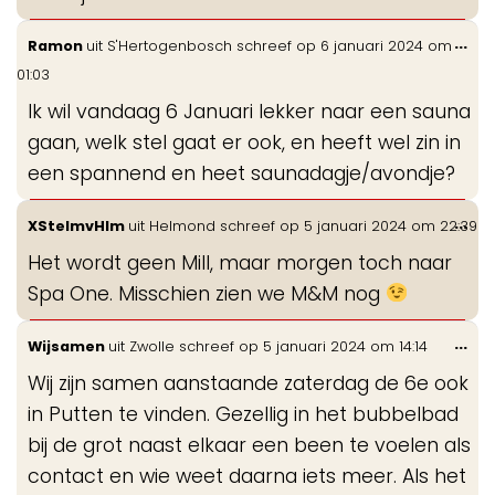
Wis
...
Ramon
uit
S'Hertogenbosch
schreef op
6 januari 2024
om
de
01:03
me
Ik wil vandaag 6 Januari lekker naar een sauna
gaan, welk stel gaat er ook, en heeft wel zin in
een spannend en heet saunadagje/avondje?
Wis
...
XStelmvHlm
uit
Helmond
schreef op
5 januari 2024
om
22:39
de
Het wordt geen Mill, maar morgen toch naar
me
Spa One. Misschien zien we M&M nog
Wis
...
Wijsamen
uit
Zwolle
schreef op
5 januari 2024
om
14:14
de
Wij zijn samen aanstaande zaterdag de 6e ook
me
in Putten te vinden. Gezellig in het bubbelbad
bij de grot naast elkaar een been te voelen als
contact en wie weet daarna iets meer. Als het