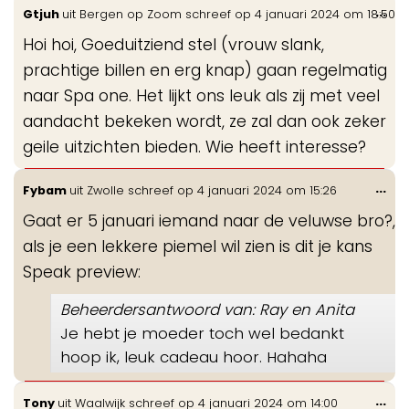
Wis
...
Gtjuh
uit
Bergen op Zoom
schreef op
4 januari 2024
om
18:50
de
Hoi hoi, Goeduitziend stel (vrouw slank,
me
prachtige billen en erg knap) gaan regelmatig
naar Spa one. Het lijkt ons leuk als zij met veel
aandacht bekeken wordt, ze zal dan ook zeker
geile uitzichten bieden. Wie heeft interesse?
Wis
...
Fybam
uit
Zwolle
schreef op
4 januari 2024
om
15:26
de
Gaat er 5 januari iemand naar de veluwse bro?,
me
als je een lekkere piemel wil zien is dit je kans
Speak preview:
Beheerdersantwoord van: Ray en Anita
Je hebt je moeder toch wel bedankt
hoop ik, leuk cadeau hoor. Hahaha
Wis
...
Tony
uit
Waalwijk
schreef op
4 januari 2024
om
14:00