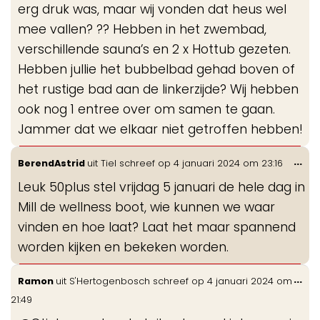
erg druk was, maar wij vonden dat heus wel
mee vallen? ?? Hebben in het zwembad,
verschillende sauna’s en 2 x Hottub gezeten.
Hebben jullie het bubbelbad gehad boven of
het rustige bad aan de linkerzijde? Wij hebben
ook nog 1 entree over om samen te gaan.
Jammer dat we elkaar niet getroffen hebben!
Wis
...
BerendAstrid
uit
Tiel
schreef op
4 januari 2024
om
23:16
de
Leuk 50plus stel vrijdag 5 januari de hele dag in
me
Mill de wellness boot, wie kunnen we waar
vinden en hoe laat? Laat het maar spannend
worden kijken en bekeken worden.
Wis
...
Ramon
uit
S'Hertogenbosch
schreef op
4 januari 2024
om
de
21:49
me