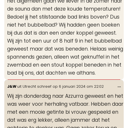
het algemeen gaan we liever in de zomer naar
de sauna dan met deze koude temperaturen!
Bedoel jij het stilstaande bad links boven? Dus
niet het bubbelbad? Wij hadden geen boeken
bij dus dat is dan een ander koppel geweest.
Wij zijn tot een uur of 8 half 9 in het bubbelbad
geweest maar dat was beneden. Helaas weinig
spannends gezien, alleen wat geknuffel in het
zwembad en een stout koppel beneden in het
bad bij ons, dat dachten we althans.
Wis
...
J&W
uit
Utrecht
schreef op
6 januari 2024
om
22:02
de
Wij zijn donderdag naar Azzurra geweest en het
me
was weer voor herhaling vatbaar. Hebben daar
met een mooie getinte bi vrouw gespeeld en
dat was erg lekker, alleen jammer dat het
achterin te donker was. Gaan zeker terug en