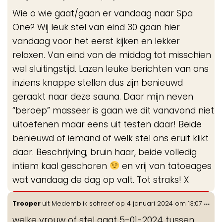
de
Wie o wie gaat/gaan er vandaag naar Spa
me
One? Wij leuk stel van eind 30 gaan hier
vandaag voor het eerst kijken en lekker
relaxen. Van eind van de middag tot misschien
wel sluitingstijd. Lazen leuke berichten van ons
inziens knappe stellen dus zijn benieuwd
geraakt naar deze sauna. Daar mijn neven
“beroep” masseer is gaan we dit vanavond niet
uitoefenen maar eens uit testen daar! Beide
benieuwd of iemand of welk stel ons eruit klikt
daar. Beschrijving; bruin haar, beide volledig
intiem kaal geschoren
en vrij van tatoeages
wat vandaag de dag op valt. Tot straks! X
Wis
...
Trooper
uit
Medemblik
schreef op
4 januari 2024
om
13:07
de
welke vrouw of stel gaat 5-01-2024 tussen