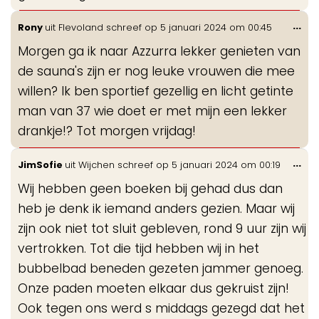
Wis
...
Rony
uit
Flevoland
schreef op
5 januari 2024
om
00:45
de
Morgen ga ik naar Azzurra lekker genieten van
me
de sauna's zijn er nog leuke vrouwen die mee
willen? Ik ben sportief gezellig en licht getinte
man van 37 wie doet er met mijn een lekker
drankje!? Tot morgen vrijdag!
Wis
...
JimSofie
uit
Wijchen
schreef op
5 januari 2024
om
00:19
de
Wij hebben geen boeken bij gehad dus dan
me
heb je denk ik iemand anders gezien. Maar wij
zijn ook niet tot sluit gebleven, rond 9 uur zijn wij
vertrokken. Tot die tijd hebben wij in het
bubbelbad beneden gezeten jammer genoeg.
Onze paden moeten elkaar dus gekruist zijn!
Ook tegen ons werd s middags gezegd dat het