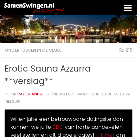
Doorgaan naar inhoud
ONDERTUSSEN IN DE CLUB...
215
Erotic Sauna Azzurra
**verslag**
DOOR
RAY EN ANITA
· GEPUBLICEERD
1 MAART 2018
· GEÜPDATET
24
MEI 2019
Willen jullie een betrouwbare datingsite dan
kunnen we jullie
SDC
van harte aanbevelen,
veel stellen en altijd goeie dates!
Klik hier
om