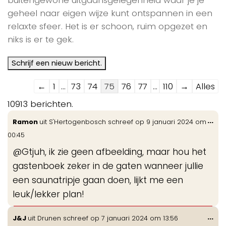
geheel naar eigen wijze kunt ontspannen in een
relaxte sfeer. Het is er schoon, ruim opgezet en
niks is er te gek.
Navigatie
←
1
...
73
74
75
76
77
...
110
→
Alles
door
10913 berichten.
de
Wis
...
Ramon
uit
S'Hertogenbosch
schreef op
9 januari 2024
om
gastenboek-
de
00:45
lijst
me
@Gtjuh, ik zie geen afbeelding, maar hou het
gastenboek zeker in de gaten wanneer jullie
een saunatripje gaan doen, lijkt me een
leuk/lekker plan!
Wis
...
J&J
uit
Drunen
schreef op
7 januari 2024
om
13:56