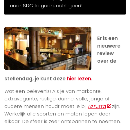
naar SDC te gaan, echt goed!
Er is een
nieuwere
review
over de
stellendag, je kunt deze
hier lezen
.
Wat een belevenis! Als je van markante,
extravagante, rustige, dunne, volle, jonge of
oudere mensen houdt moet je bij
Azzurra
zijn.
Werkelijk alle soorten en maten lopen door
elkaar. De sfeer is zeer ontspannen te noemen.