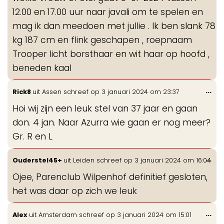
me
12.00 en 17.00 uur naar javali om te spelen en
mag ik dan meedoen met jullie . Ik ben slank 78
kg 187 cm en flink geschapen , roepnaam
Trooper licht borsthaar en wit haar op hoofd ,
beneden kaal
Wis
...
Rick8
uit
Assen
schreef op
3 januari 2024
om
23:37
de
Hoi wij zijn een leuk stel van 37 jaar en gaan
me
don. 4 jan. Naar Azurra wie gaan er nog meer?
Gr. R en L
Wis
...
Ouderstel45+
uit
Leiden
schreef op
3 januari 2024
om
16:04
de
Ojee, Parenclub Wilpenhof definitief gesloten,
me
het was daar op zich we leuk
Wis
...
Alex
uit
Amsterdam
schreef op
3 januari 2024
om
15:01
de