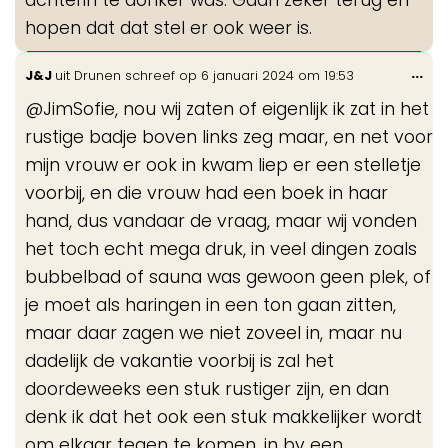
hopen dat dat stel er ook weer is.
Wis
...
J&J
uit
Drunen
schreef op
6 januari 2024
om
19:53
de
@JimSofie, nou wij zaten of eigenlijk ik zat in het
me
rustige badje boven links zeg maar, en net voor
mijn vrouw er ook in kwam liep er een stelletje
voorbij, en die vrouw had een boek in haar
hand, dus vandaar de vraag, maar wij vonden
het toch echt mega druk, in veel dingen zoals
bubbelbad of sauna was gewoon geen plek, of
je moet als haringen in een ton gaan zitten,
maar daar zagen we niet zoveel in, maar nu
dadelijk de vakantie voorbij is zal het
doordeweeks een stuk rustiger zijn, en dan
denk ik dat het ook een stuk makkelijker wordt
om elkaar tegen te komen, in bv een