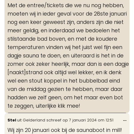
de
Met de entree/tickets die we nu nog hebben,
me
moeten wij in ieder geval voor de 28ste januari
nog een keer geweest zijn, anders zijn die niet
meer geldig, en inderdaad we bedoelen het
stilstaande bad boven, en met de koudere
temperaturen vinden wij het juist wel fijn een
dagje sauna te doen, en uiteraard is het in de
zomer ook zeker heerlijk, maar dan is een dagje
[naakt]strand ook altijd wel lekker, en ik denk
wel een stout koppel in het bubbelbad eind
van de middag gezien te hebben, maar daar
hadden we zelf geen, om het maar even bot
te zeggen, uiterlijke klik mee!
Wis
...
Stel
uit
Gelderland
schreef op
7 januari 2024
om
12:51
de
Wij zijn 20 januari ook bij de saunaboot in mill!
me