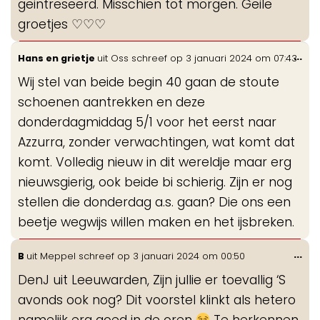
geintreseerd. Misschien tot morgen. Geile
groetjes ♡♡♡
Wis
...
Hans en grietje
uit
Oss
schreef op
3 januari 2024
om
07:43
de
Wij stel van beide begin 40 gaan de stoute
me
schoenen aantrekken en deze
donderdagmiddag 5/1 voor het eerst naar
Azzurra, zonder verwachtingen, wat komt dat
komt. Volledig nieuw in dit wereldje maar erg
nieuwsgierig, ook beide bi schierig. Zijn er nog
stellen die donderdag a.s. gaan? Die ons een
beetje wegwijs willen maken en het ijsbreken.
Wis
...
B
uit
Meppel
schreef op
3 januari 2024
om
00:50
de
DenJ uit Leeuwarden, Zijn jullie er toevallig ‘S
me
avonds ook nog? Dit voorstel klinkt als hetero
namelijk erg goed in de oren
Te herkennen