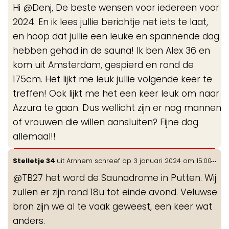
Hi @Denj, De beste wensen voor iedereen voor
me
2024. En ik lees jullie berichtje net iets te laat,
en hoop dat jullie een leuke en spannende dag
hebben gehad in de sauna! Ik ben Alex 36 en
kom uit Amsterdam, gespierd en rond de
175cm. Het lijkt me leuk jullie volgende keer te
treffen! Ook lijkt me het een keer leuk om naar
Azzura te gaan. Dus wellicht zijn er nog mannen
of vrouwen die willen aansluiten? Fijne dag
allemaal!!
Wis
...
Stelletje 34
uit
Arnhem
schreef op
3 januari 2024
om
15:00
de
@TB27 het word de Saunadrome in Putten. Wij
me
zullen er zijn rond 18u tot einde avond. Veluwse
bron zijn we al te vaak geweest, een keer wat
anders.