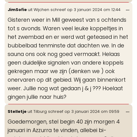
Wis
...
JimSofie
uit
Wijchen
schreef op
3 januari 2024
om
12:44
de
Gisteren weer in Mill geweest van s ochtends
me
tot s avonds. Waren veel leuke koppeltjes in
het zwembad en er werd wat geteased in het
bubbelbad tenminste dat dachten we. In de
sauna ons ook nog goed vermaakt. Helaas
geen duidelijke signalen van andere koppels
gekregen maar we zijn (denken we ) ook
onervaren op dit gebied. Wij gaan binnenkort
weer. Jullie nog wat gedaan j & j ??? Hoelaat
gingen jullie naar huis?
Wis
...
Stelletje
uit
Tilburg
schreef op
3 januari 2024
om
09:59
de
Goedemorgen, stel begin 40 zijn morgen 4
me
januari in Azzurra te vinden, allebei bi-