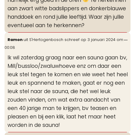
aan zwart witte badslippers en donkerblauwe
handdoek en rond jullie leeftijd. Waar zijn jullie
eventueel aan te herkennen?
Wis
...
Ramon
uit
S'Hertogenbosch
schreef op
3 januari 2024
om
de
00:08
me
Ik wil zaterdag graag naar een sauna gaan bv,
Mill/bussloo/zwaluwhoeve enz om daar een
leuk stel tegen te komen en wie weet het heel
leuk en spannend te maken, gaat er nog een
leuk stel naar de sauna, die het wel leuk
zouden vinden, om wat extra aandacht van
een 40 jarige man te krijgen, bv teasen en
pleasen en bij een klik, laat het maar heet
worden in de sauna!