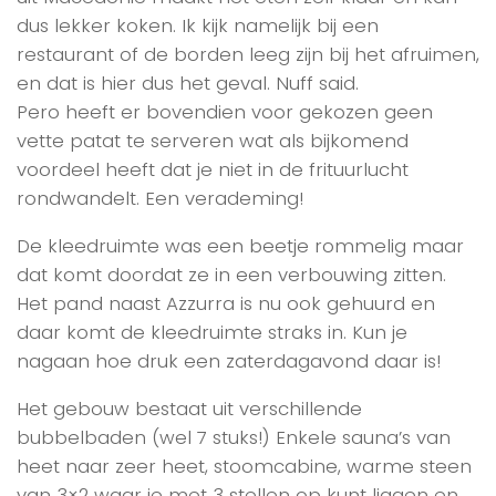
dus lekker koken. Ik kijk namelijk bij een
restaurant of de borden leeg zijn bij het afruimen,
en dat is hier dus het geval. Nuff said.
Pero heeft er bovendien voor gekozen geen
vette patat te serveren wat als bijkomend
voordeel heeft dat je niet in de frituurlucht
rondwandelt. Een verademing!
De kleedruimte was een beetje rommelig maar
dat komt doordat ze in een verbouwing zitten.
Het pand naast Azzurra is nu ook gehuurd en
daar komt de kleedruimte straks in. Kun je
nagaan hoe druk een zaterdagavond daar is!
Het gebouw bestaat uit verschillende
bubbelbaden (wel 7 stuks!) Enkele sauna’s van
heet naar zeer heet, stoomcabine, warme steen
van 3×2 waar je met 3 stellen op kunt liggen en