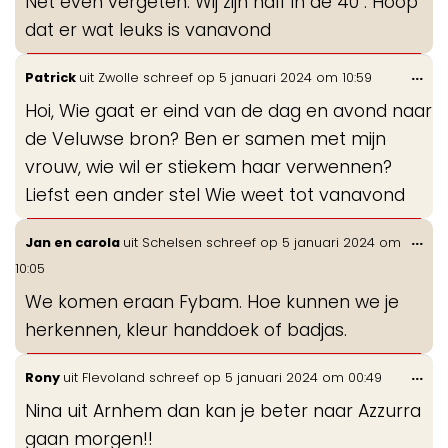
Net even vergeten. Wij zijn half in de 40 . Hoop
me
dat er wat leuks is vanavond
Wis
...
Patrick
uit
Zwolle
schreef op
5 januari 2024
om
10:59
de
Hoi, Wie gaat er eind van de dag en avond naar
me
de Veluwse bron? Ben er samen met mijn
vrouw, wie wil er stiekem haar verwennen?
Liefst een ander stel Wie weet tot vanavond
Wis
...
Jan en carola
uit
Schelsen
schreef op
5 januari 2024
om
de
10:05
me
We komen eraan Fybam. Hoe kunnen we je
herkennen, kleur handdoek of badjas.
Wis
...
Rony
uit
Flevoland
schreef op
5 januari 2024
om
00:49
de
Nina uit Arnhem dan kan je beter naar Azzurra
me
gaan morgen!!