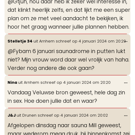
@Gtjuh, nou daar heb ik zeker wel interesse in,
dat klinkt heerlijk zelfs, en dat lijkt me een super
plan om ze met veel aandacht te bekijken, ik
hoor het graag wanneer jullie plannen hebben.
Wis
...
Stelletje 34
uit
Arnhem
schreef op
4 januari 2024
om
20:29
de
@Fybam 6 januari saunadrome in putten lukt
me
niet? Mijn vrouw word daar wel vrolijk van haha.
Verder nog andere die ook gaan?
Wis
...
Nina
uit
Arnhem
schreef op
4 januari 2024
om
20:20
de
Vandaag Veluwse bron geweest, hele dag zin
me
in sex. Hoe doen jullie dat en waar?
Wis
...
J&J
uit
Drunen
schreef op
4 januari 2024
om
20:02
de
Afgelopen dinsdag naar sauna Mill geweest,
me
maar wederom mega druk, bij binnenkomst zei