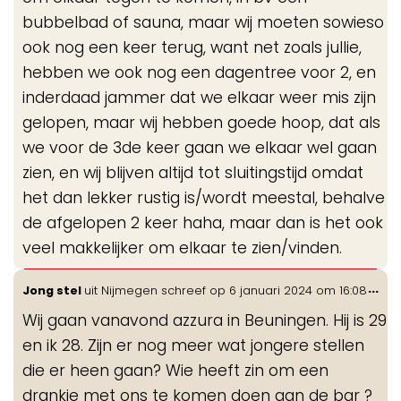
bubbelbad of sauna, maar wij moeten sowieso
ook nog een keer terug, want net zoals jullie,
hebben we ook nog een dagentree voor 2, en
inderdaad jammer dat we elkaar weer mis zijn
gelopen, maar wij hebben goede hoop, dat als
we voor de 3de keer gaan we elkaar wel gaan
zien, en wij blijven altijd tot sluitingstijd omdat
het dan lekker rustig is/wordt meestal, behalve
de afgelopen 2 keer haha, maar dan is het ook
veel makkelijker om elkaar te zien/vinden.
Wis
...
Jong stel
uit
Nijmegen
schreef op
6 januari 2024
om
16:08
de
Wij gaan vanavond azzura in Beuningen. Hij is 29
me
en ik 28. Zijn er nog meer wat jongere stellen
die er heen gaan? Wie heeft zin om een
drankje met ons te komen doen aan de bar ?