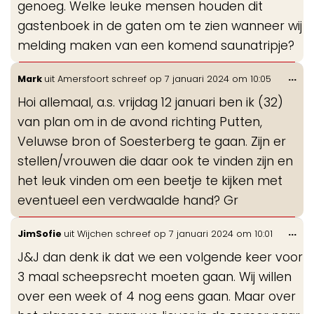
genoeg. Welke leuke mensen houden dit
gastenboek in de gaten om te zien wanneer wij
melding maken van een komend saunatripje?
Wis
...
Mark
uit
Amersfoort
schreef op
7 januari 2024
om
10:05
de
Hoi allemaal, a.s. vrijdag 12 januari ben ik (32)
me
van plan om in de avond richting Putten,
Veluwse bron of Soesterberg te gaan. Zijn er
stellen/vrouwen die daar ook te vinden zijn en
het leuk vinden om een beetje te kijken met
eventueel een verdwaalde hand? Gr
Wis
...
JimSofie
uit
Wijchen
schreef op
7 januari 2024
om
10:01
de
J&J dan denk ik dat we een volgende keer voor
me
3 maal scheepsrecht moeten gaan. Wij willen
over een week of 4 nog eens gaan. Maar over