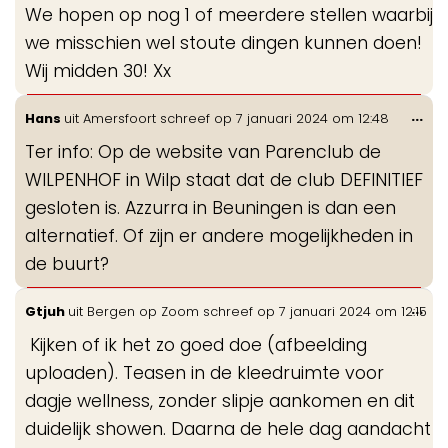
We hopen op nog 1 of meerdere stellen waarbij
we misschien wel stoute dingen kunnen doen!
Wij midden 30! Xx
Wis
...
Hans
uit
Amersfoort
schreef op
7 januari 2024
om
12:48
de
Ter info: Op de website van Parenclub de
me
WILPENHOF in Wilp staat dat de club DEFINITIEF
gesloten is. Azzurra in Beuningen is dan een
alternatief. Of zijn er andere mogelijkheden in
de buurt?
Wis
...
Gtjuh
uit
Bergen op Zoom
schreef op
7 januari 2024
om
12:15
de
Kijken of ik het zo goed doe (afbeelding
me
uploaden). Teasen in de kleedruimte voor
dagje wellness, zonder slipje aankomen en dit
duidelijk showen. Daarna de hele dag aandacht