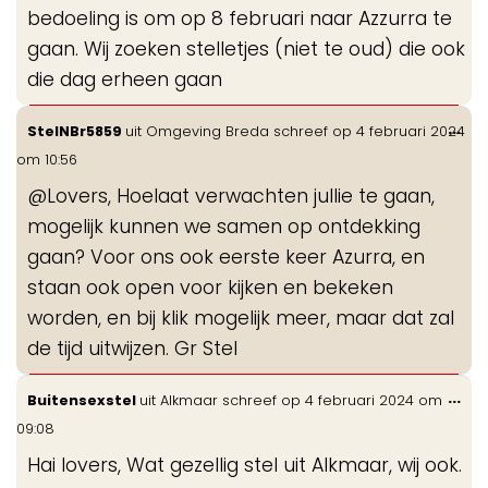
bedoeling is om op 8 februari naar Azzurra te
gaan. Wij zoeken stelletjes (niet te oud) die ook
die dag erheen gaan
Wis
...
StelNBr5859
uit
Omgeving Breda
schreef op
4 februari 2024
de
om
10:56
me
@Lovers, Hoelaat verwachten jullie te gaan,
mogelijk kunnen we samen op ontdekking
gaan? Voor ons ook eerste keer Azurra, en
staan ook open voor kijken en bekeken
worden, en bij klik mogelijk meer, maar dat zal
de tijd uitwijzen. Gr Stel
Wis
...
Buitensexstel
uit
Alkmaar
schreef op
4 februari 2024
om
de
09:08
me
Hai lovers, Wat gezellig stel uit Alkmaar, wij ook.