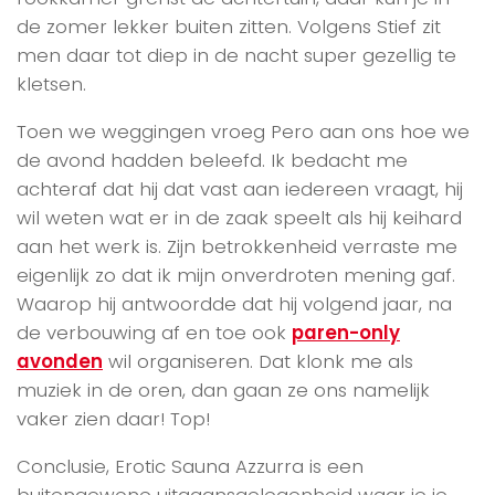
de zomer lekker buiten zitten. Volgens Stief zit
men daar tot diep in de nacht super gezellig te
kletsen.
Toen we weggingen vroeg Pero aan ons hoe we
de avond hadden beleefd. Ik bedacht me
achteraf dat hij dat vast aan iedereen vraagt, hij
wil weten wat er in de zaak speelt als hij keihard
aan het werk is. Zijn betrokkenheid verraste me
eigenlijk zo dat ik mijn onverdroten mening gaf.
Waarop hij antwoordde dat hij volgend jaar, na
de verbouwing af en toe ook
paren-only
avonden
wil organiseren. Dat klonk me als
muziek in de oren, dan gaan ze ons namelijk
vaker zien daar! Top!
Conclusie, Erotic Sauna Azzurra is een
buitengewone uitgaansgelegenheid waar je je