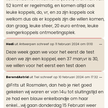
52 komt er regelmatig, en komen altijd ook
leuke koppels, do, vr, en za zijn koppels ook
welkom dus als er koppels zijn die willen komen,
dan graag, leuke sfeer, 20 euro entree, leuke
swingerkoppels ontmoetingsplek.
Wis
...
Hadi
uit
Antwerpen
schreef op
11 februari 2024
om
01:10
de
Deze week gaan we voor het eerst de test
me
doen we zijn een koppel, een 37 man,vr is 30,
we willen voor het eerst een test doen
Wis
...
BerendAstrid
uit
Tiel
schreef op
10 februari 2024
om
17:32
de
@Frits uit Rosmalen, dan heb je niet goed
me
gekeken wij waren er van 14u tot sluitingstijd en
ze had een blauw enkelbandje om haar
enkel.....wij gaan donderdag 15 Februari weer