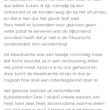
dus lekker koken. Ik kijk namelijk bij een
restaurant of de borden leeg zijn bij het afruimen,
en dat is hier dus het geval. Nuff said.
Pero heeft er bovendien voor gekozen geen
vette patat te serveren wat als bijkomend
voordeel heeft dat je niet in de frituurlucht
rondwandelt. Een verademing!
De kleedruimte was een beetje rommelig maar
dat komt doordat ze in een verbouwing zitten.
Het pand naast Azzurra is nu ook gehuurd en
daar komt de kleedruimte straks in. Kun je
nagaan hoe druk een zaterdagavond daar is!
Het gebouw bestaat uit verschillende
bubbelbaden (wel 7 stuks!) Enkele sauna’s van
heet naar zeer heet, stoomcabine, warme steen
van 3×2 waar je met 3 stellen op kunt liggen en