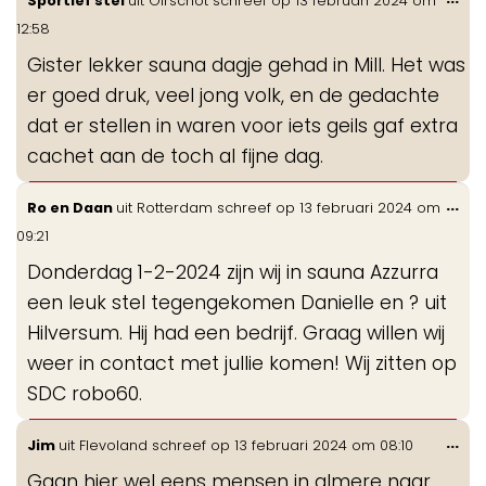
Sportief stel
uit
Oirschot
schreef op
13 februari 2024
om
de
12:58
me
Gister lekker sauna dagje gehad in Mill. Het was
er goed druk, veel jong volk, en de gedachte
dat er stellen in waren voor iets geils gaf extra
cachet aan de toch al fijne dag.
Wis
...
Ro en Daan
uit
Rotterdam
schreef op
13 februari 2024
om
de
09:21
me
Donderdag 1-2-2024 zijn wij in sauna Azzurra
een leuk stel tegengekomen Danielle en ? uit
Hilversum. Hij had een bedrijf. Graag willen wij
weer in contact met jullie komen! Wij zitten op
SDC robo60.
Wis
...
Jim
uit
Flevoland
schreef op
13 februari 2024
om
08:10
de
Gaan hier wel eens mensen in almere naar