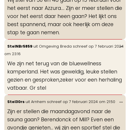
me
het eerst naar Azzura.... Zijn er meer stellen die
voor het eerst daar heen gaan? Het lijkt ons
best spannend, maar ook heerlijk om deze
stap te gaan nemen.
Wis
...
StelNBr5859
uit
Omgeving Breda
schreef op
7 februari 2024
de
om
23:16
me
We zijn net terug van de bluewellness
kamperland. Het was geweldig, leuke stellen
gezien en gesproken,zeker voor een herhaling
vatbaar. Gr stel
Wis
...
Stel30rs
uit
Arnhem
schreef op
7 februari 2024
om
21:50
de
Zijn er stellen die maandagavond naar de
me
sauna gaan? Berendonck of Mill? Even een
avondje genieten… wij zijn een sportief stel die