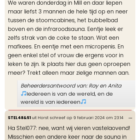
We waren donderdag in Mill en daar liepen
maar liefst 3 mannen de hele tijd op en neer
tussen de stoomcabines, het bubbelbad
boven en de infraroodsauna. Eentje leek er
zelfs strak van de coke te staan. Wat een
mafkees. En eentje met een micropenis. En
geen enkel stel of vrouw die ergens voor in
leken te zijn. Ik plaats hier dus geen oproepen
meer? Trekt alleen maar zielige mannen aan.
Beheerdersantwoord van: Ray en Anita
Iedereen is van de wereld, en de
wereld is van iedereen
Wis
...
STEL48&51
uit
Horst
schreef op
9 februari 2024
om
23:14
de
Ha Stel077: nee, want wij vieren vastelaovend!
me
Misschien een andere keer naar de sauna in