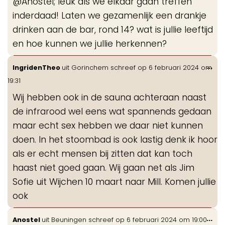
@Anostel; leuk als we elkaar gaan treffen
me
inderdaad! Laten we gezamenlijk een drankje
drinken aan de bar, rond 14? wat is jullie leeftijd
en hoe kunnen we jullie herkennen?
Wis
...
IngridenTheo
uit
Gorinchem
schreef op
6 februari 2024
om
de
19:31
me
Wij hebben ook in de sauna achteraan naast
de infrarood wel eens wat spannends gedaan
maar echt sex hebben we daar niet kunnen
doen. In het stoombad is ook lastig denk ik hoor
als er echt mensen bij zitten dat kan toch
haast niet goed gaan. Wij gaan net als Jim
Sofie uit Wijchen 10 maart naar Mill. Komen jullie
ook
Wis
...
Anostel
uit
Beuningen
schreef op
6 februari 2024
om
19:00