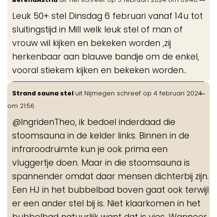
de
Leuk 50+ stel Dinsdag 6 februari vanaf 14u tot
me
sluitingstijd in Mill welk leuk stel of man of
vrouw wil kijken en bekeken worden ,zij
herkenbaar aan blauwe bandje om de enkel,
vooral stiekem kijken en bekeken worden..
Wis
...
Strand sauna stel
uit
Nijmegen
schreef op
4 februari 2024
de
om
21:56
me
@IngridenTheo, ik bedoel inderdaad die
stoomsauna in de kelder links. Binnen in de
infraroodruimte kun je ook prima een
vluggertje doen. Maar in die stoomsauna is
spannender omdat daar mensen dichterbij zijn.
Een HJ in het bubbelbad boven gaat ook terwijl
er een ander stel bij is. Niet klaarkomen in het
bubbelbad natuurlijk want dat is vies. Wanneer