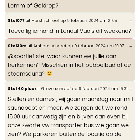
Lomm of Geldrop?
Wis
...
Stel077
uit
Horst
schreef op
9 februari 2024
om
21:05
de
Toevallig iemand in Landal Vaals dit weekend?
me
Wis
...
Stel30rs
uit
Arnhem
schreef op
9 februari 2024
om
19:07
de
@sportief stel waar kunnen we jullie aan
me
herkennen? Misschien in het bubbelbad of de
stoomsauna?
Wis
...
Stel 40 plus
uit
Grave
schreef op
9 februari 2024
om
15:31
de
Stellen en dames , wij gaan maandag naar mill
me
saunaboot en meer. We zorgen dat we rond
15.00 uur aanwezig zijn en blijven dan even bij
onze zwarte vw transporter bus wie gaan we
zien? We parkeren buiten de locatie op de