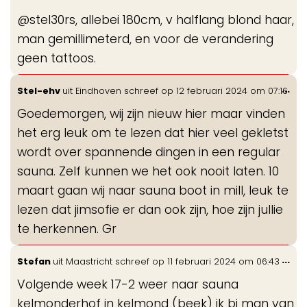
me
@stel30rs, allebei 180cm, v halflang blond haar,
man gemillimeterd, en voor de verandering
geen tattoos.
Wis
...
Stel-ehv
uit
Eindhoven
schreef op
12 februari 2024
om
07:16
de
Goedemorgen, wij zijn nieuw hier maar vinden
me
het erg leuk om te lezen dat hier veel gekletst
wordt over spannende dingen in een regular
sauna. Zelf kunnen we het ook nooit laten. 10
maart gaan wij naar sauna boot in mill, leuk te
lezen dat jimsofie er dan ook zijn, hoe zijn jullie
te herkennen. Gr
Wis
...
Stefan
uit
Maastricht
schreef op
11 februari 2024
om
06:43
de
Volgende week 17-2 weer naar sauna
me
kelmonderhof in kelmond (beek) ik bi man van