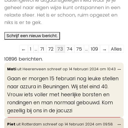
geheel naar eigen wijze kunt ontspannen in een
relaxte sfeer. Het is er schoon, ruim opgezet en
niks is er te gek.
Navigatie
←
1
...
71
72
73
74
75
...
109
→
Alles
door
10896 berichten.
de
Wis
...
Mati
uit
Heerenveen
schreef op
14 februari 2024
om
10:43
gastenboek-
de
lijst
Gaan er morgen 15 februari nog leuke stellen
me
naar azzura in Beuningen. Wij stel eind 40.
Vrouw iets voller met heerlijke borsten en
rondingen en man normaal gebouwd. Kom
gezellig bij ons in de jacuzzi
Wis
...
Piet
uit
Rotterdam
schreef op
14 februari 2024
om
09:58