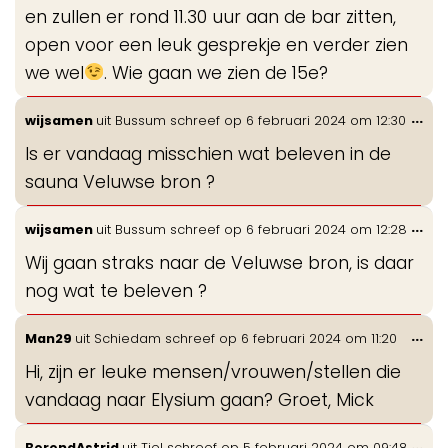
en zullen er rond 11.30 uur aan de bar zitten,
open voor een leuk gesprekje en verder zien
we wel
. Wie gaan we zien de 15e?
Wis
...
wijsamen
uit
Bussum
schreef op
6 februari 2024
om
12:30
de
Is er vandaag misschien wat beleven in de
me
sauna Veluwse bron ?
Wis
...
wijsamen
uit
Bussum
schreef op
6 februari 2024
om
12:28
de
Wij gaan straks naar de Veluwse bron, is daar
me
nog wat te beleven ?
Wis
...
Man29
uit
Schiedam
schreef op
6 februari 2024
om
11:20
de
Hi, zijn er leuke mensen/vrouwen/stellen die
me
vandaag naar Elysium gaan? Groet, Mick
Wis
...
BerendAstrid
uit
Tiel
schreef op
5 februari 2024
om
09:48