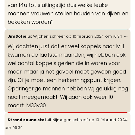
van 14u tot sluitingstijd dus welke leuke
mannen vrouwen stellen houden van kijken en
bekeken worden?
Wis
...
JimSofie
uit
Wijchen
schreef op
10 februari 2024
om
16:34
de
Wij dachten juist dat er veel koppels naar Mill
me
kwamen de laatste maanden, wij hebben ook
wel aantal koppels gezien die in waren voor
meer, maar ja het gevoel moet gewoon goed
zijn. Of je moet een herkenningspunt krijgen.
Opdringerige mannen hebben wij gelukkig nog
nooit meegemaakt. Wij gaan ook weer 10
maart. M33v30
Wis
...
Strand sauna stel
uit
Nijmegen
schreef op
10 februari 2024
de
om
09:34
me