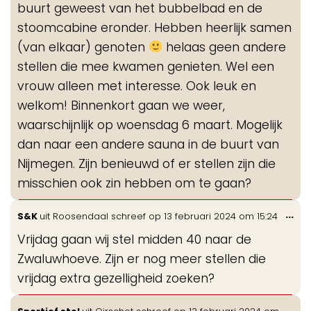
buurt geweest van het bubbelbad en de
stoomcabine eronder. Hebben heerlijk samen
(van elkaar) genoten
helaas geen andere
stellen die mee kwamen genieten. Wel een
vrouw alleen met interesse. Ook leuk en
welkom! Binnenkort gaan we weer,
waarschijnlijk op woensdag 6 maart. Mogelijk
dan naar een andere sauna in de buurt van
Nijmegen. Zijn benieuwd of er stellen zijn die
misschien ook zin hebben om te gaan?
Wis
...
S&K
uit
Roosendaal
schreef op
13 februari 2024
om
15:24
de
Vrijdag gaan wij stel midden 40 naar de
me
Zwaluwhoeve. Zijn er nog meer stellen die
vrijdag extra gezelligheid zoeken?
Wis
...