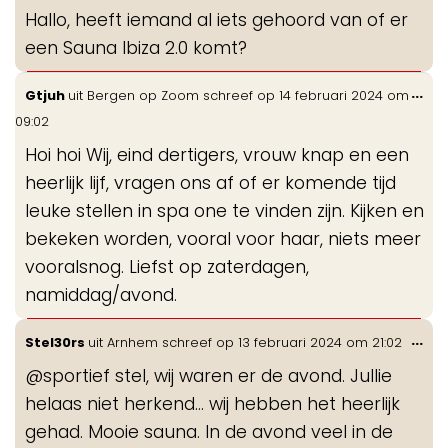
de
Hallo, heeft iemand al iets gehoord van of er
me
een Sauna Ibiza 2.0 komt?
Wis
...
Gtjuh
uit
Bergen op Zoom
schreef op
14 februari 2024
om
de
09:02
me
Hoi hoi Wij, eind dertigers, vrouw knap en een
heerlijk lijf, vragen ons af of er komende tijd
leuke stellen in spa one te vinden zijn. Kijken en
bekeken worden, vooral voor haar, niets meer
vooralsnog. Liefst op zaterdagen,
namiddag/avond.
Wis
...
Stel30rs
uit
Arnhem
schreef op
13 februari 2024
om
21:02
de
@sportief stel, wij waren er de avond. Jullie
me
helaas niet herkend… wij hebben het heerlijk
gehad. Mooie sauna. In de avond veel in de