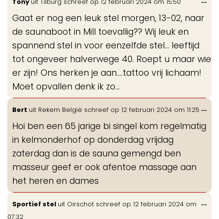
...
Tony
uit
Tilburg
schreef op
12 februari 2024
om
15:50
de
Gaat er nog een leuk stel morgen, 13-02, naar
me
de saunaboot in Mill toevallig?? Wij leuk en
spannend stel in voor eenzelfde stel… leeftijd
tot ongeveer halverwege 40. Roept u maar wie
er zijn! Ons herken je aan….tattoo vrij lichaam!
Moet opvallen denk ik zo…
Wis
...
Bert
uit
Rekem België
schreef op
12 februari 2024
om
11:25
de
Hoi ben een 65 jarige bi singel kom regelmatig
me
in kelmonderhof op donderdag vrijdag
zaterdag dan is de sauna gemengd ben
masseur geef er ook afentoe massage aan
het heren en dames
Wis
...
Sportief stel
uit
Oirschot
schreef op
12 februari 2024
om
de
07:32