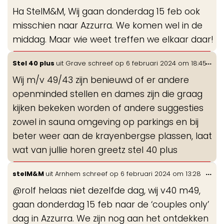
de
Ha StelM&M, Wij gaan donderdag 15 feb ook
me
misschien naar Azzurra. We komen wel in de
middag. Maar wie weet treffen we elkaar daar!
Wis
...
Stel 40 plus
uit
Grave
schreef op
6 februari 2024
om
18:45
de
Wij m/v 49/43 zijn benieuwd of er andere
me
openminded stellen en dames zijn die graag
kijken bekeken worden of andere suggesties
zowel in sauna omgeving op parkings en bij
beter weer aan de krayenbergse plassen, laat
wat van jullie horen greetz stel 40 plus
Wis
...
stelM&M
uit
Arnhem
schreef op
6 februari 2024
om
13:28
de
@rolf helaas niet dezelfde dag, wij v40 m49,
me
gaan donderdag 15 feb naar de ‘couples only’
dag in Azzurra. We zijn nog aan het ontdekken