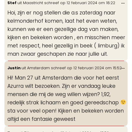
Wis
...
Stef
uit
Maastricht
schreef op
12 februari 2024
om
18:22
de
Hoi, zijn er nog stellen die a.s zaterdag naar
me
kelmonderhof komen, laat het even weten,
kunnen we er een gezellige dag van maken,
kijken en bekeken worden , en misschien meer
met respect, heel gezellig in beek ( limburg) ik
man zwaar geschapen zie naar jullie uit.
Wis
...
Justin
uit
Amsterdam
schreef op
12 februari 2024
om
15:52
de
Hi! Man 27 uit Amsterdam die voor het eerst
me
Azurra wilt bezoeken. Zijn er vandaag leuke
mensen die mij de weg willen wijzen? 1,92,
redelijk strak lichaam en goed gereedschap
sta voor veel open! Kijken en bekeken worden
altijd een fantasie geweest
Wis