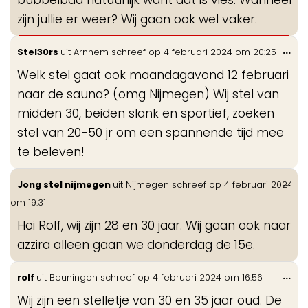
zijn jullie er weer? Wij gaan ook wel vaker.
Wis
...
Stel30rs
uit
Arnhem
schreef op
4 februari 2024
om
20:25
de
Welk stel gaat ook maandagavond 12 februari
me
naar de sauna? (omg Nijmegen) Wij stel van
midden 30, beiden slank en sportief, zoeken
stel van 20-50 jr om een spannende tijd mee
te beleven!
Wis
...
Jong stel nijmegen
uit
Nijmegen
schreef op
4 februari 2024
de
om
19:31
me
Hoi Rolf, wij zijn 28 en 30 jaar. Wij gaan ook naar
azzira alleen gaan we donderdag de 15e.
Wis
...
rolf
uit
Beuningen
schreef op
4 februari 2024
om
16:56
de
Wij zijn een stelletje van 30 en 35 jaar oud. De
me