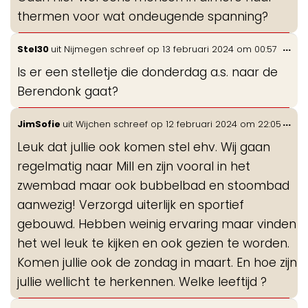
me
thermen voor wat ondeugende spanning?
Wis
...
Stel30
uit
Nijmegen
schreef op
13 februari 2024
om
00:57
de
Is er een stelletje die donderdag a.s. naar de
me
Berendonk gaat?
Wis
...
JimSofie
uit
Wijchen
schreef op
12 februari 2024
om
22:05
de
Leuk dat jullie ook komen stel ehv. Wij gaan
me
regelmatig naar Mill en zijn vooral in het
zwembad maar ook bubbelbad en stoombad
aanwezig! Verzorgd uiterlijk en sportief
gebouwd. Hebben weinig ervaring maar vinden
het wel leuk te kijken en ook gezien te worden.
Komen jullie ook de zondag in maart. En hoe zijn
jullie wellicht te herkennen. Welke leeftijd ?