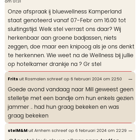
om
01:31
me
Onze afspraak ij bluewellness Kamperland
staat genoteerd vanaf 07-Febr om 16.00 tot
sluitingstijd. Welk stel verrast ons daar? Wij
herkenbaar aan groene badjassen, niets
zeggen, doe maar een knipoog als je ons denkt
te herkennen. Wie weet na de Wellness bij jullie
op hotelkamer drankje na ? Gr stel
Wis
...
Frits
uit
Rosmalen
schreef op
6 februari 2024
om
22:50
de
Goede avond vandaag naar Mill geweest geen
me
stelletje met een bandje om hun enkels gezien
jammer .. had hun graag bekeken en was
graag bekeken
Wis
...
stelM&M
uit
Arnhem
schreef op
6 februari 2024
om
22:29
de