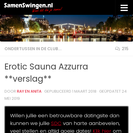
Doorgaan naar inhoud
ONDERTUSSEN IN DE CLUB...
215
Erotic Sauna Azzurra
**verslag**
DOOR
RAY EN ANITA
· GEPUBLICEERD
1 MAART 2018
· GEÜPDATET
24
MEI 2019
Willen jullie een betrouwbare datingsite dan
kunnen we jullie
SDC
van harte aanbevelen,
veel stellen en altijd goeie dates!
Klik hier
om