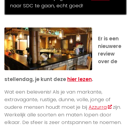
naar SDC te gaan, echt goed!
Er is een
nieuwere
review
over de
stellendag, je kunt deze
hier lezen
.
Wat een belevenis! Als je van markante,
extravagante, rustige, dunne, volle, jonge of
oudere mensen houdt moet je bij
Azzurra
zijn.
Werkelijk alle soorten en maten lopen door
elkaar. De sfeer is zeer ontspannen te noemen.