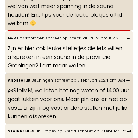
wel van wat meer spanning in de sauna
houden! En… tips voor de leuke plekjes altijd
welkom
Wis
...
E&B
uit
Groningen
schreef op
7 februari 2024
om
18:43
de
Zijn er hier ook leuke stelletjes die iets willen
me
afspreken in een sauna in de provincie
Groningen? Laat maar weten
Wis
...
Anostel
uit
Beuningen
schreef op
7 februari 2024
om
09:47
de
@StelMM, we laten het nog weten of 14:00 uur
me
gaat lukken voor ons. Maar pin ons er niet op
vast... Er zijn nog vast andere stellen met jullie
kunnen afspreken.
Wis
...
StelNBr5859
uit
Omgeving Breda
schreef op
7 februari 2024
de