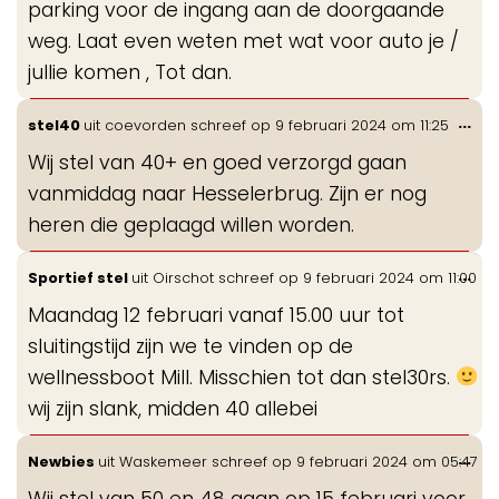
parking voor de ingang aan de doorgaande
weg. Laat even weten met wat voor auto je /
jullie komen , Tot dan.
Wis
...
stel40
uit
coevorden
schreef op
9 februari 2024
om
11:25
de
Wij stel van 40+ en goed verzorgd gaan
me
vanmiddag naar Hesselerbrug. Zijn er nog
heren die geplaagd willen worden.
Wis
...
Sportief stel
uit
Oirschot
schreef op
9 februari 2024
om
11:00
de
Maandag 12 februari vanaf 15.00 uur tot
me
sluitingstijd zijn we te vinden op de
wellnessboot Mill. Misschien tot dan stel30rs.
wij zijn slank, midden 40 allebei
Wis
...
Newbies
uit
Waskemeer
schreef op
9 februari 2024
om
05:47
de
Wij stel van 50 en 48 gaan op 15 februari voor