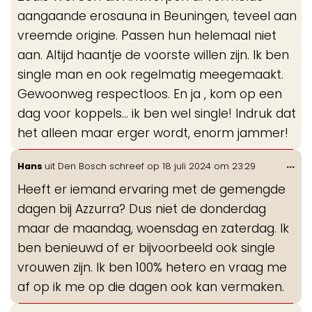
aangaande erosauna in Beuningen, teveel aan
vreemde origine. Passen hun helemaal niet
aan. Altijd haantje de voorste willen zijn. Ik ben
single man en ook regelmatig meegemaakt.
Gewoonweg respectloos. En ja , kom op een
dag voor koppels… ik ben wel single! Indruk dat
het alleen maar erger wordt, enorm jammer!
Wis
...
Hans
uit
Den Bosch
schreef op
18 juli 2024
om
23:29
de
Heeft er iemand ervaring met de gemengde
me
dagen bij Azzurra? Dus niet de donderdag
maar de maandag, woensdag en zaterdag. Ik
ben benieuwd of er bijvoorbeeld ook single
vrouwen zijn. Ik ben 100% hetero en vraag me
af op ik me op die dagen ook kan vermaken.