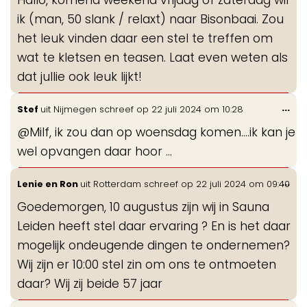
me
ik (man, 50 slank / relaxt) naar Bisonbaai. Zou
het leuk vinden daar een stel te treffen om
wat te kletsen en teasen. Laat even weten als
dat jullie ook leuk lijkt!
Wis
...
Stef
uit
Nijmegen
schreef op
22 juli 2024
om
10:28
de
@Milf, ik zou dan op woensdag komen....ik kan je
me
wel opvangen daar hoor ...
Wis
...
Lenie en Ron
uit
Rotterdam
schreef op
22 juli 2024
om
09:40
de
Goedemorgen, 10 augustus zijn wij in Sauna
me
Leiden heeft stel daar ervaring ? En is het daar
mogelijk ondeugende dingen te ondernemen?
Wij zijn er 10:00 stel zin om ons te ontmoeten
daar? Wij zij beide 57 jaar