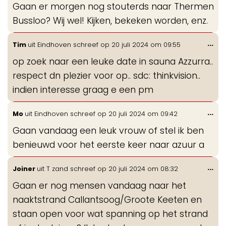
Gaan er morgen nog stouterds naar Thermen
me
Bussloo? Wij wel! Kijken, bekeken worden, enz.
Wis
...
Tim
uit
Eindhoven
schreef op
20 juli 2024
om
09:55
de
op zoek naar een leuke date in sauna Azzurra..
me
respect dn plezier voor op.. sdc: thinkvision..
indien interesse graag e een pm
Wis
...
Mo
uit
Eindhoven
schreef op
20 juli 2024
om
09:42
de
Gaan vandaag een leuk vrouw of stel ik ben
me
benieuwd voor het eerste keer naar azuur a
Wis
...
Joiner
uit
T zand
schreef op
20 juli 2024
om
08:32
de
Gaan er nog mensen vandaag naar het
me
naaktstrand Callantsoog/Groote Keeten en
staan open voor wat spanning op het strand