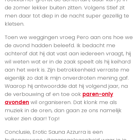
de zomer lekker buiten zitten. Volgens Stief zit
men daar tot diep in de nacht super gezellig te
kletsen.
Toen we weggingen vroeg Pero aan ons hoe we
de avond hadden beleefd. Ik bedacht me
achteraf dat hij dat vast aan iedereen vraagt, hij
wil weten wat er in de zaak speelt als hij keihard
aan het werk is. Zijn betrokkenheid verraste me
eigenlijk zo dat ik mijn onverdroten mening gaf.
Waarop hij antwoordde dat hij volgend jaar, na
de verbouwing af en toe ook
paren-only
avonden
wil organiseren. Dat klonk me als
muziek in de oren, dan gaan ze ons namelijk
vaker zien daar! Top!
Conclusie, Erotic Sauna Azzurra is een
buitengewone uitgaansgelegenheid waar je je