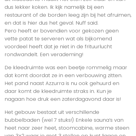
dus lekker koken. Ik kijk namelijk bij een
restaurant of de borden leeg zijn bij het afruimen,
en dat is hier dus het geval. Nuff said.
Pero heeft er bovendien voor gekozen geen
vette patat te serveren wat als bijkomend
voordeel heeft dat je niet in de frituurlucht
rondwandelt. Een verademing!
De kleedruimte was een beetje rommelig maar
dat komt doordat ze in een verbouwing zitten.
Het pand naast Azzurra is nu ook gehuurd en
daar komt de kleedruimte straks in. Kun je
nagaan hoe druk een zaterdagavond daar is!
Het gebouw bestaat uit verschillende
bubbelbaden (wel 7 stuks!) Enkele sauna’s van
heet naar zeer heet, stoomcabine, warme steen
van 3×2 waar je met 3 stellen op kunt liggen en