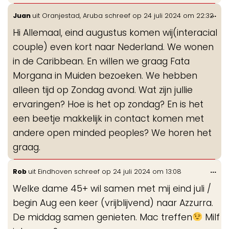
Wis
...
Juan
uit
Oranjestad, Aruba
schreef op
24 juli 2024
om
22:32
de
Hi Allemaal, eind augustus komen wij(interacial
me
couple) even kort naar Nederland. We wonen
in de Caribbean. En willen we graag Fata
Morgana in Muiden bezoeken. We hebben
alleen tijd op Zondag avond. Wat zijn jullie
ervaringen? Hoe is het op zondag? En is het
een beetje makkelijk in contact komen met
andere open minded peoples? We horen het
graag.
Wis
...
Rob
uit
Eindhoven
schreef op
24 juli 2024
om
13:08
de
Welke dame 45+ wil samen met mij eind juli /
me
begin Aug een keer (vrijblijvend) naar Azzurra.
De middag samen genieten. Mac treffen
Milf