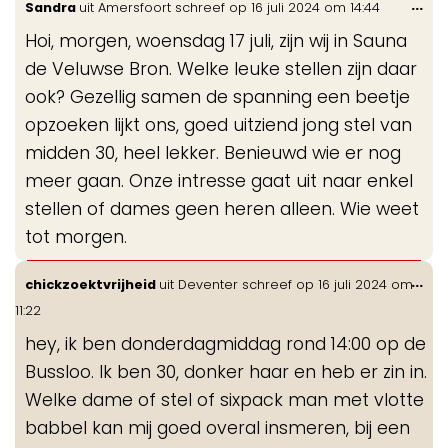
Wis
...
Sandra
uit
Amersfoort
schreef op
16 juli 2024
om
14:44
de
Hoi, morgen, woensdag 17 juli, zijn wij in Sauna
me
de Veluwse Bron. Welke leuke stellen zijn daar
ook? Gezellig samen de spanning een beetje
opzoeken lijkt ons, goed uitziend jong stel van
midden 30, heel lekker. Benieuwd wie er nog
meer gaan. Onze intresse gaat uit naar enkel
stellen of dames geen heren alleen. Wie weet
tot morgen.
Wis
...
chickzoektvrijheid
uit
Deventer
schreef op
16 juli 2024
om
de
11:22
me
hey, ik ben donderdagmiddag rond 14:00 op de
Bussloo. Ik ben 30, donker haar en heb er zin in.
Welke dame of stel of sixpack man met vlotte
babbel kan mij goed overal insmeren, bij een