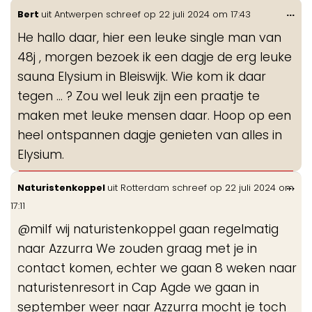
Wis
...
Bert
uit
Antwerpen
schreef op
22 juli 2024
om
17:43
de
He hallo daar, hier een leuke single man van
me
48j , morgen bezoek ik een dagje de erg leuke
sauna Elysium in Bleiswijk. Wie kom ik daar
tegen ... ? Zou wel leuk zijn een praatje te
maken met leuke mensen daar. Hoop op een
heel ontspannen dagje genieten van alles in
Elysium.
Wis
...
Naturistenkoppel
uit
Rotterdam
schreef op
22 juli 2024
om
de
17:11
me
@milf wij naturistenkoppel gaan regelmatig
naar Azzurra We zouden graag met je in
contact komen, echter we gaan 8 weken naar
naturistenresort in Cap Agde we gaan in
september weer naar Azzurra mocht je toch