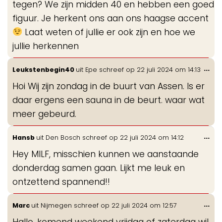
tegen? We zijn midden 40 en hebben een goed
figuur. Je herkent ons aan ons haagse accent
Laat weten of jullie er ook zijn en hoe we
jullie herkennen
Wis
...
Leukstenbegin40
uit
Epe
schreef op
22 juli 2024
om
14:13
de
Hoi Wij zijn zondag in de buurt van Assen. Is er
me
daar ergens een sauna in de beurt. waar wat
meer gebeurd.
Wis
...
Hansb
uit
Den Bosch
schreef op
22 juli 2024
om
14:12
de
Hey MILF, misschien kunnen we aanstaande
me
donderdag samen gaan. Lijkt me leuk en
ontzettend spannend!!
Wis
...
Marc
uit
Nijmegen
schreef op
22 juli 2024
om
12:57
de
Hallo, komend weekend vrijdag of zaterdag wil