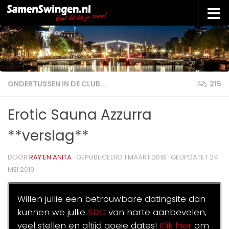
Doorgaan naar inhoud
ONDERTUSSEN IN DE CLUB...
215
Erotic Sauna Azzurra
**verslag**
DOOR
RAY EN ANITA
· GEPUBLICEERD
1 MAART 2018
· GEÜPDATET
24
MEI 2019
Willen jullie een betrouwbare datingsite dan
kunnen we jullie
SDC
van harte aanbevelen,
veel stellen en altijd goeie dates!
Klik hier
om