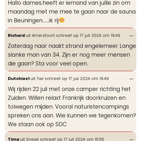
Hallo dames.heeft er iemand van jullie zin om
me
maandag met me mee te gaan naar de sauna
in Beuningen.......ik rij
Wis
...
Richard
uit
Amersfoort
schreef op
17 juli 2024
om
19:49
de
Zaterdag naar naakt strand engelemeer Lange
me
slanke man van 34. Zijn er nog meer mensen
die gaan? Sta voor veel open.
Wis
...
Dutchies1
uit
Tiel
schreef op
17 juli 2024
om
19:49
de
Wij rijden 22 juli met onze camper richting het
me
Zuiden. Willen relaxt Frankrijk doorkruizen en
tolwegen mijden. Vooral naturistencampings
spreken ons aan. Wie kunnen we tegenkomen?
We staan ook op SDC
Wis
...
Tima
uit
Sneek
schreef op
17 juli 2024
om
15:55