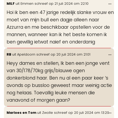
Wis
...
MILF
uit
Emmen
schreef op
21 juli 2024
om
22:10
de
Hoi ik ben een 47 jarige redelijk slanke vrouw en
me
moet van mijn bull een dagje alleen naar
Azzurra en me beschikbaar opstellen voor de
mannen, wanneer kan ik het beste komen ik
ben gewillig ietwat naief en onderdanig
Wis
...
RB
uit
Apeldoorn
schreef op
20 juli 2024
om
21:01
de
Heyy dames en stellen, Ik ben een jonge vent
me
van 30/178/70kg grijs/blauwe ogen
donkerblond haar. Ben nu al een paar keer ‘s
avonds op bussloo geweest maar weinig actie
nog helaas. Toevallig leuke mensen die
vanavond of morgen gaan?
Wis
...
Marloes en Tom
uit
Zwolle
schreef op
20 juli 2024
om
13:20
de