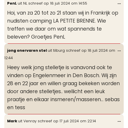
Wis
...
PenL
uit
NL
schreef op
18 juli 2024
om
14:55
de
Hoi, van za 20 tot zo 21 staan wij in Frankrijk op
me
nudisten camping LA PETITE BRENNE. Wie
treffen we daar om wat spannends te
beleven? Groetjes PenL
Wis
...
jong onervaren stel
uit
tilburg
schreef op
18 juli 2024
om
de
12:44
me
Heey welk jong stelletje is vanavond ook te
vinden op Engelenmeer in Den Bosch. Wij zijn
28 en 22 jaar en willen graag bekeken worden
door andere stelletjes.. wellicht een leuk
praatje en elkaar insmeren/masseren... sebas
en tess
Wis
...
Mark
uit
Venray
schreef op
17 juli 2024
om
22:14
de