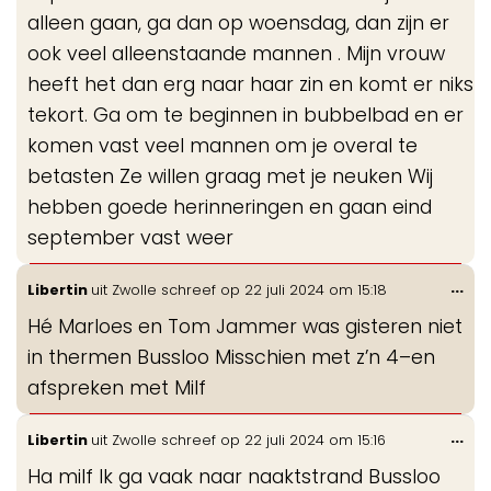
alleen gaan, ga dan op woensdag, dan zijn er
ook veel alleenstaande mannen . Mijn vrouw
heeft het dan erg naar haar zin en komt er niks
tekort. Ga om te beginnen in bubbelbad en er
komen vast veel mannen om je overal te
betasten Ze willen graag met je neuken Wij
hebben goede herinneringen en gaan eind
september vast weer
Wis
...
Libertin
uit
Zwolle
schreef op
22 juli 2024
om
15:18
de
Hé Marloes en Tom Jammer was gisteren niet
me
in thermen Bussloo Misschien met z’n 4–en
afspreken met Milf
Wis
...
Libertin
uit
Zwolle
schreef op
22 juli 2024
om
15:16
de
Ha milf Ik ga vaak naar naaktstrand Bussloo
me