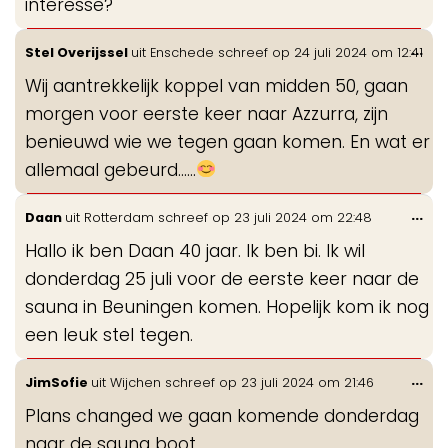
interesse?
Wis
...
Stel Overijssel
uit
Enschede
schreef op
24 juli 2024
om
12:41
de
Wij aantrekkelijk koppel van midden 50, gaan
me
morgen voor eerste keer naar Azzurra, zijn
benieuwd wie we tegen gaan komen. En wat er
allemaal gebeurd……
Wis
...
Daan
uit
Rotterdam
schreef op
23 juli 2024
om
22:48
de
Hallo ik ben Daan 40 jaar. Ik ben bi. Ik wil
me
donderdag 25 juli voor de eerste keer naar de
sauna in Beuningen komen. Hopelijk kom ik nog
een leuk stel tegen.
Wis
...
JimSofie
uit
Wijchen
schreef op
23 juli 2024
om
21:46
de
Plans changed we gaan komende donderdag
me
naar de sauna boot