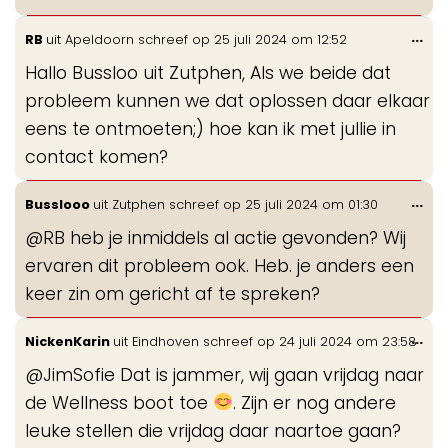
Wis
...
RB
uit
Apeldoorn
schreef op
25 juli 2024
om
12:52
de
Hallo Bussloo uit Zutphen, Als we beide dat
me
probleem kunnen we dat oplossen daar elkaar
eens te ontmoeten;) hoe kan ik met jullie in
contact komen?
Wis
...
Busslooo
uit
Zutphen
schreef op
25 juli 2024
om
01:30
de
@RB heb je inmiddels al actie gevonden? Wij
me
ervaren dit probleem ook. Heb. je anders een
keer zin om gericht af te spreken?
Wis
...
NickenKarin
uit
Eindhoven
schreef op
24 juli 2024
om
23:58
de
@JimSofie Dat is jammer, wij gaan vrijdag naar
me
de Wellness boot toe
. Zijn er nog andere
leuke stellen die vrijdag daar naartoe gaan?