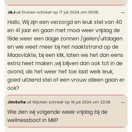
Wis
...
J&J
uit
Drunen
schreef op
17 juli 2024
om
09:08
de
Hallo, Wij zijn een verzorgd en leuk stel van 40
me
en 41 jaar en gaan met mooi weer vrijdag de
19de weer een dagje zonnen /geilen/uitdagen
en wie weet meer bij het naaktstrand op de
Maasvlakte, bij een klik, laten we het dan eens
extra heet maken ,wij blijven dan ook tot in de
avond, als het weer het toe laat welk leuk,
goed uitziend stel of een vrouw alleen gaan er
ook?
Wis
...
JimSofie
uit
Wijchen
schreef op
16 juli 2024
om
22:08
de
Wie zien wij volgende week vrijdag bij de
me
wellnessboot in Mill?