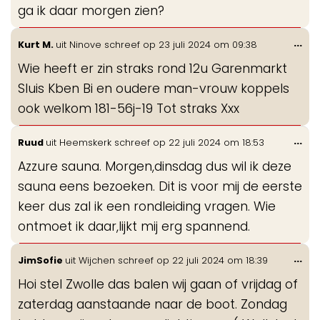
ga ik daar morgen zien?
Wis
...
Kurt M.
uit
Ninove
schreef op
23 juli 2024
om
09:38
de
Wie heeft er zin straks rond 12u Garenmarkt
me
Sluis Kben Bi en oudere man-vrouw koppels
ook welkom 181-56j-19 Tot straks Xxx
Wis
...
Ruud
uit
Heemskerk
schreef op
22 juli 2024
om
18:53
de
Azzure sauna. Morgen,dinsdag dus wil ik deze
me
sauna eens bezoeken. Dit is voor mij de eerste
keer dus zal ik een rondleiding vragen. Wie
ontmoet ik daar,lijkt mij erg spannend.
Wis
...
JimSofie
uit
Wijchen
schreef op
22 juli 2024
om
18:39
de
Hoi stel Zwolle das balen wij gaan of vrijdag of
me
zaterdag aanstaande naar de boot. Zondag