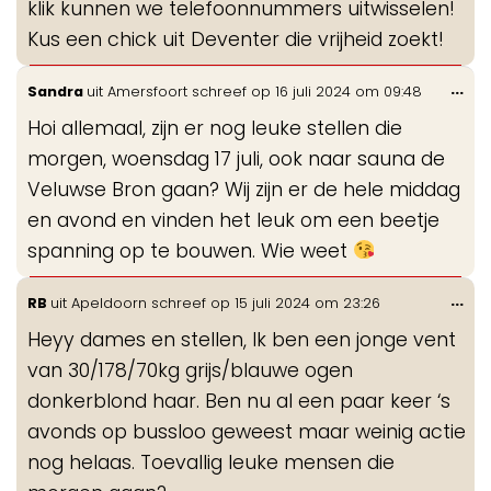
klik kunnen we telefoonnummers uitwisselen!
Kus een chick uit Deventer die vrijheid zoekt!
Wis
...
Sandra
uit
Amersfoort
schreef op
16 juli 2024
om
09:48
de
Hoi allemaal, zijn er nog leuke stellen die
me
morgen, woensdag 17 juli, ook naar sauna de
Veluwse Bron gaan? Wij zijn er de hele middag
en avond en vinden het leuk om een beetje
spanning op te bouwen. Wie weet
Wis
...
RB
uit
Apeldoorn
schreef op
15 juli 2024
om
23:26
de
Heyy dames en stellen, Ik ben een jonge vent
me
van 30/178/70kg grijs/blauwe ogen
donkerblond haar. Ben nu al een paar keer ‘s
avonds op bussloo geweest maar weinig actie
nog helaas. Toevallig leuke mensen die