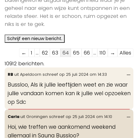
geheel naar eigen wijze kunt ontspannen in een
relaxte sfeer. Het is er schoon, ruim opgezet en
niks is er te gek.
Navigatie
←
1
...
62
63
64
65
66
...
110
→
Alles
door
10912 berichten.
de
Wis
...
RB
uit
Apeldoorn
schreef op
25 juli 2024
om
14:33
gastenboek-
de
lijst
Bussloo, Als ik jullie leeftijden weet en zie waar
me
jullie vandaan komen kan ik jullie wel opzoeken
op Sdc
Wis
...
Carla
uit
Groningen
schreef op
25 juli 2024
om
14:10
de
Hoi, wie treffen we aankomend weekend
me
allemaal in Sauna Bussloo?