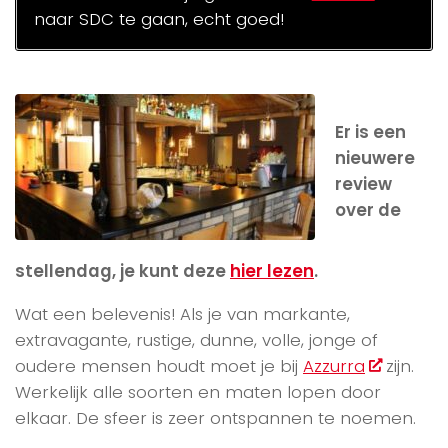
naar SDC te gaan, echt goed!
Er is een
nieuwere
review
over de
stellendag, je kunt deze
hier lezen
.
Wat een belevenis! Als je van markante,
extravagante, rustige, dunne, volle, jonge of
oudere mensen houdt moet je bij
Azzurra
zijn.
Werkelijk alle soorten en maten lopen door
elkaar. De sfeer is zeer ontspannen te noemen.