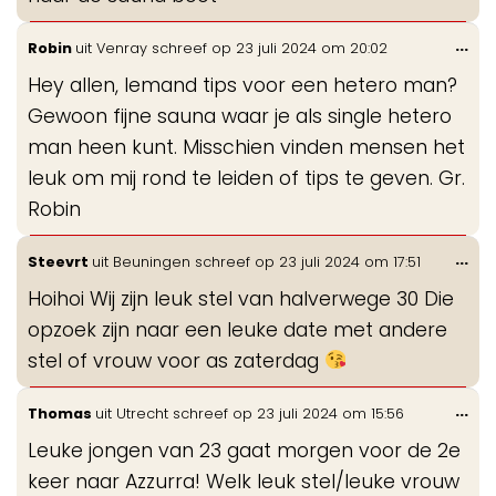
Wis
...
Robin
uit
Venray
schreef op
23 juli 2024
om
20:02
de
Hey allen, Iemand tips voor een hetero man?
me
Gewoon fijne sauna waar je als single hetero
man heen kunt. Misschien vinden mensen het
leuk om mij rond te leiden of tips te geven. Gr.
Robin
Wis
...
Steevrt
uit
Beuningen
schreef op
23 juli 2024
om
17:51
de
Hoihoi Wij zijn leuk stel van halverwege 30 Die
me
opzoek zijn naar een leuke date met andere
stel of vrouw voor as zaterdag
Wis
...
Thomas
uit
Utrecht
schreef op
23 juli 2024
om
15:56
de
Leuke jongen van 23 gaat morgen voor de 2e
me
keer naar Azzurra! Welk leuk stel/leuke vrouw