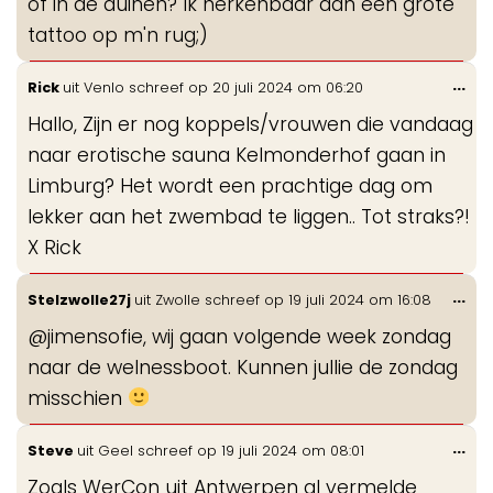
of in de duinen? Ik herkenbaar aan een grote
tattoo op m'n rug;)
Wis
...
Rick
uit
Venlo
schreef op
20 juli 2024
om
06:20
de
Hallo, Zijn er nog koppels/vrouwen die vandaag
me
naar erotische sauna Kelmonderhof gaan in
Limburg? Het wordt een prachtige dag om
lekker aan het zwembad te liggen.. Tot straks?!
X Rick
Wis
...
Stelzwolle27j
uit
Zwolle
schreef op
19 juli 2024
om
16:08
de
@jimensofie, wij gaan volgende week zondag
me
naar de welnessboot. Kunnen jullie de zondag
misschien
Wis
...
Steve
uit
Geel
schreef op
19 juli 2024
om
08:01
de
Zoals WerCon uit Antwerpen al vermelde
me