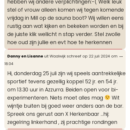
hebben wij andere verplichtingen:-( Welk leuk
stel of vrouw alleen komen wij tegen komende
vrijdag in Mill op de sauna boot? Wij willen eens
rustig aan wat kijken en bekeken worden en bij
de juiste klik wellicht n stap verder. Stel zwolle
hoe oud zijn jullie en evt hoe te herkennen
Wis
...
Danny en Lisanne
uit
Waalwijk
schreef op
22 juli 2024
om
de
18:04
me
Hi, donderdag 25 juli zijn wij speels aantrekkelijke
sportief tevens gezellig koppel 52 jr. en 54 jr.
om 13.30 uur in Azzurra. Beiden open voor bi-
experimenteren. Niets moet alles mag
Wit
wijntje buiten bij goed weer anders aan de bar.
Spreek ons gerust aan X Herkenbaar …hij:
zegelring linkerhand , zij prachtige rondingen