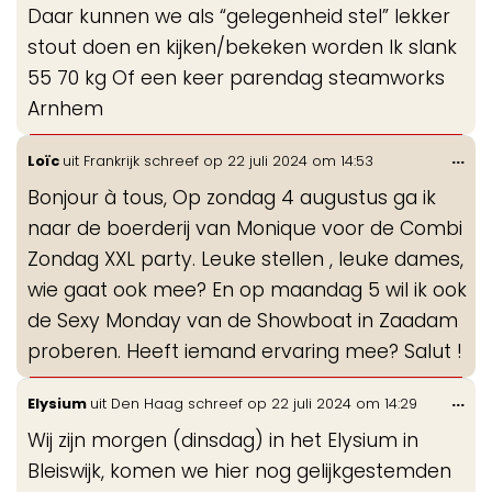
Daar kunnen we als “gelegenheid stel” lekker
stout doen en kijken/bekeken worden Ik slank
55 70 kg Of een keer parendag steamworks
Arnhem
Wis
...
Loïc
uit
Frankrijk
schreef op
22 juli 2024
om
14:53
de
Bonjour à tous, Op zondag 4 augustus ga ik
me
naar de boerderij van Monique voor de Combi
Zondag XXL party. Leuke stellen , leuke dames,
wie gaat ook mee? En op maandag 5 wil ik ook
de Sexy Monday van de Showboat in Zaadam
proberen. Heeft iemand ervaring mee? Salut !
Wis
...
Elysium
uit
Den Haag
schreef op
22 juli 2024
om
14:29
de
Wij zijn morgen (dinsdag) in het Elysium in
me
Bleiswijk, komen we hier nog gelijkgestemden