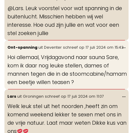
de
@Lars. Leuk voorstel voor wat spanning in de
me
buitenlucht. Misschien hebben wij wel
interesse. Hoe oud zijn jullie en wat voor een
stel zoeken jullie
Wis
...
Ont-spanning
uit
Deventer
schreef op
17 juli 2024
om
15:43
de
Hoi allemaal, Vrijdagavond naar sauna Sare,
me
kom ik daar nog leuke stellen, dames of
mannen tegen die in de stoomcabine/hamam
een beetje willen teasen ?
Wis
...
Lars
uit
Groningen
schreef op
17 juli 2024
om
11:07
de
Welk leuk stel uit het noorden ,heeft zin om
me
komend weekend lekker te sexen met ons in
de vrije natuur. Laat maar weten Dikke kus van
ons