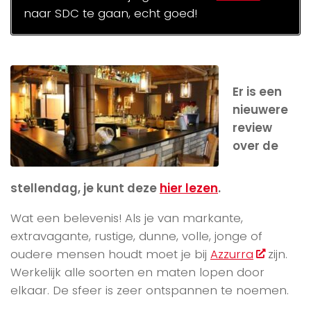
naar SDC te gaan, echt goed!
Er is een
nieuwere
review
over de
stellendag, je kunt deze
hier lezen
.
Wat een belevenis! Als je van markante,
extravagante, rustige, dunne, volle, jonge of
oudere mensen houdt moet je bij
Azzurra
zijn.
Werkelijk alle soorten en maten lopen door
elkaar. De sfeer is zeer ontspannen te noemen.