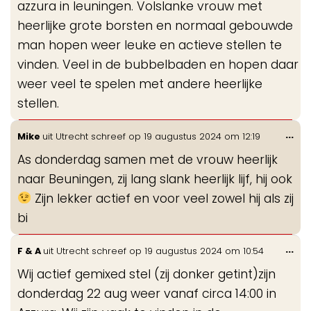
azzura in leuningen. Volslanke vrouw met
heerlijke grote borsten en normaal gebouwde
man hopen weer leuke en actieve stellen te
vinden. Veel in de bubbelbaden en hopen daar
weer veel te spelen met andere heerlijke
stellen.
Wis
...
Mike
uit
Utrecht
schreef op
19 augustus 2024
om
12:19
de
As donderdag samen met de vrouw heerlijk
me
naar Beuningen, zij lang slank heerlijk lijf, hij ook
Zijn lekker actief en voor veel zowel hij als zij
bi
Wis
...
F & A
uit
Utrecht
schreef op
19 augustus 2024
om
10:54
de
Wij actief gemixed stel (zij donker getint)zijn
me
donderdag 22 aug weer vanaf circa 14:00 in