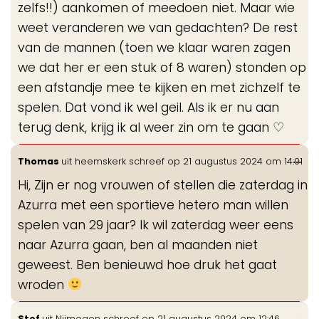
zelfs!!) aankomen of meedoen niet. Maar wie
weet veranderen we van gedachten? De rest
van de mannen (toen we klaar waren zagen
we dat her er een stuk of 8 waren) stonden op
een afstandje mee te kijken en met zichzelf te
spelen. Dat vond ik wel geil. Als ik er nu aan
terug denk, krijg ik al weer zin om te gaan ♡
Wis
...
Thomas
uit
heemskerk
schreef op
21 augustus 2024
om
14:01
de
Hi, Zijn er nog vrouwen of stellen die zaterdag in
me
Azurra met een sportieve hetero man willen
spelen van 29 jaar? Ik wil zaterdag weer eens
naar Azurra gaan, ben al maanden niet
geweest. Ben benieuwd hoe druk het gaat
wroden
Wis
...
Stef
uit
Nijmegen
schreef op
21 augustus 2024
om
12:46