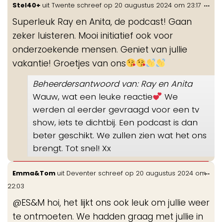
Wis
...
Stel40+
uit
Twente
schreef op
20 augustus 2024
om
23:17
de
Superleuk Ray en Anita, de podcast! Gaan
me
zeker luisteren. Mooi initiatief ook voor
onderzoekende mensen. Geniet van jullie
vakantie! Groetjes van ons
Beheerdersantwoord van: Ray en Anita
Wauw, wat een leuke reactie
We
werden al eerder gevraagd voor een tv
show, iets te dichtbij. Een podcast is dan
beter geschikt. We zullen zien wat het ons
brengt. Tot snel! Xx
Wis
...
Emma&Tom
uit
Deventer
schreef op
20 augustus 2024
om
de
22:03
me
@ES&M hoi, het lijkt ons ook leuk om jullie weer
te ontmoeten. We hadden graag met jullie in