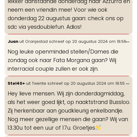
lekker aanstaande donderdag naar Azzurra en
neem een vriendin mee! Voor wie ook
donderdag 22 augustus gaan: check ons op
sdc via yesdoublefun. Adios!
Wis
...
Juan
uit
Oranjestad
schreef op
20 augustus 2024
om
18:56
de
Nog leuke openminded stellen/Dames die
me
zondag ook naar Fata Morgana gaan? Wij
interracial couple zullen er ook zijn.
Wis
...
Stel40+
uit
Twente
schreef op
20 augustus 2024
om
18:55
de
Hey lieve mensen. Wij zijn donderdagmiddag,
me
als het weer goed lijkt, op naaktstrand Bussloo.
Zij herkenbaar aan goudkleurig enkelbandje.
Nog meer gezellige mensen die gaan? Wij van
13.30u tot een uur of 17u. Groetjes