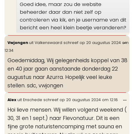
Goed idee, maar zou de website
beheerder daar dan niet zelf op
controleren via kik, en je username van dit
bericht een heel klein beetje veranderen?
Wis
...
Vwjongen
uit
Valkenswaard
schreef op
20 augustus 2024
om
de
12:34
me
Goedemiddag, Wij gelegenheids koppel van 38
en 40 jaar gaan aanstaande donderdag 22
augustus naar Azurra. Hopelijk veel leuke
stellen. sdc, vwjongen
Wis
...
Alex
uit
Enschede
schreef op
20 augustus 2024
om
12:18
de
Hoi lieve mensen. Wij willen volgend weekend (
me
30, 31 en 1 sept.) naar Flevonatuur. Dit is een
fijne grote naturistencamping met sauna en