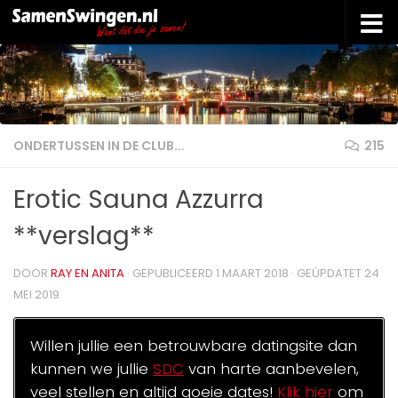
Doorgaan naar inhoud
ONDERTUSSEN IN DE CLUB...
215
Erotic Sauna Azzurra
**verslag**
DOOR
RAY EN ANITA
· GEPUBLICEERD
1 MAART 2018
· GEÜPDATET
24
MEI 2019
Willen jullie een betrouwbare datingsite dan
kunnen we jullie
SDC
van harte aanbevelen,
veel stellen en altijd goeie dates!
Klik hier
om