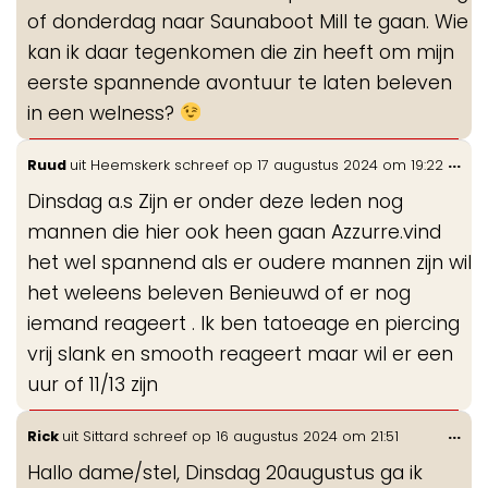
of donderdag naar Saunaboot Mill te gaan. Wie
kan ik daar tegenkomen die zin heeft om mijn
eerste spannende avontuur te laten beleven
in een welness?
Wis
...
Ruud
uit
Heemskerk
schreef op
17 augustus 2024
om
19:22
de
Dinsdag a.s Zijn er onder deze leden nog
me
mannen die hier ook heen gaan Azzurre.vind
het wel spannend als er oudere mannen zijn wil
het weleens beleven Benieuwd of er nog
iemand reageert . Ik ben tatoeage en piercing
vrij slank en smooth reageert maar wil er een
uur of 11/13 zijn
Wis
...
Rick
uit
Sittard
schreef op
16 augustus 2024
om
21:51
de
Hallo dame/stel, Dinsdag 20augustus ga ik
me