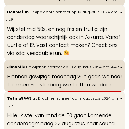
Wis
...
Doublefun
uit
Apeldoorn
schreef op
19 augustus 2024
om
de
15:29
me
Wij, stel mid 50s, en nog fris en fruitig, zijn
donderdag waarschijnlijk ook in Azzurra. Vanaf
uurtje of 12. Vast contact maken? Check ons
via sdc: yesdoublefun.
Wis
...
JimSofie
uit
Wijchen
schreef op
19 augustus 2024
om
14:48
de
Plannen gewijzigd maandag 26e gaan we naar
me
thermen Soesterberg wie treffen we daar
Wis
...
Tetma5449
uit
Drachten
schreef op
19 augustus 2024
om
de
13:22
me
Hi leuk stel van rond de 50 gaan komende
donderdagmiddag 22 augustus naar sauna