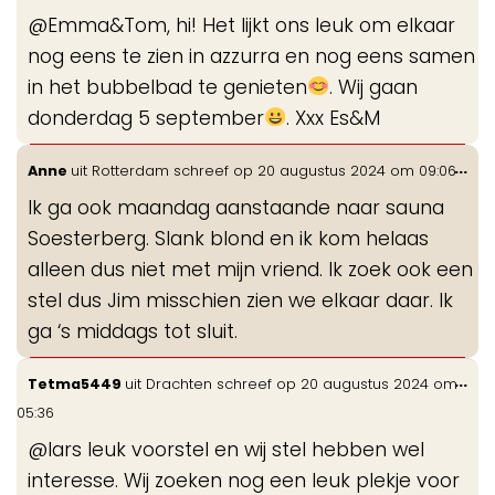
me
@Emma&Tom, hi! Het lijkt ons leuk om elkaar
nog eens te zien in azzurra en nog eens samen
in het bubbelbad te genieten
. Wij gaan
donderdag 5 september
. Xxx Es&M
Wis
...
Anne
uit
Rotterdam
schreef op
20 augustus 2024
om
09:06
de
Ik ga ook maandag aanstaande naar sauna
me
Soesterberg. Slank blond en ik kom helaas
alleen dus niet met mijn vriend. Ik zoek ook een
stel dus Jim misschien zien we elkaar daar. Ik
ga ‘s middags tot sluit.
Wis
...
Tetma5449
uit
Drachten
schreef op
20 augustus 2024
om
de
05:36
me
@lars leuk voorstel en wij stel hebben wel
interesse. Wij zoeken nog een leuk plekje voor