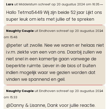
Wis
...
Lars
uit
Middelstum
schreef op
20 augustus 2024
om
16:35
de
Hallo Tetma5449 Wij zijn beide 52 jaar Lijkt ons
me
super leuk om iets met jullie af te spreken
Wis
...
Naughty Couple
uit
Eindhoven
schreef op
20 augustus 2024
de
om
15:48
me
@peter uit zwolle. Nee we waren er helaas niet
i.v.m. ziekte van een van ons. Daarbij zullen we
niet snel in een kamertje gaan vanwege de
beperkte ruimte. Liever in de bios of buiten
indien mogelijk waar we gezien worden dat
vinden we spannend en geil.
Wis
...
Naughty Couple
uit
Eindhoven
schreef op
20 augustus 2024
de
om
15:33
me
@Danny & Lisanne, Dank voor jullie reactie.