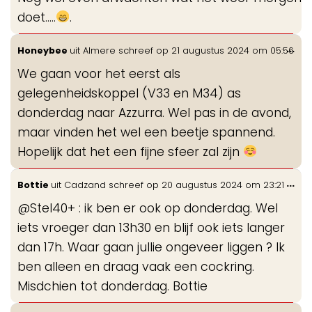
me
doet.....
.
Wis
...
Honeybee
uit
Almere
schreef op
21 augustus 2024
om
05:56
de
We gaan voor het eerst als
me
gelegenheidskoppel (V33 en M34) as
donderdag naar Azzurra. Wel pas in de avond,
maar vinden het wel een beetje spannend.
Hopelijk dat het een fijne sfeer zal zijn
Wis
...
Bottie
uit
Cadzand
schreef op
20 augustus 2024
om
23:21
de
@Stel40+ : ik ben er ook op donderdag. Wel
me
iets vroeger dan 13h30 en blijf ook iets langer
dan 17h. Waar gaan jullie ongeveer liggen ? Ik
ben alleen en draag vaak een cockring.
Misdchien tot donderdag. Bottie