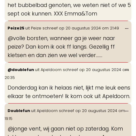
het bubbelbad genoten, we weten niet of we 5
sept ook kunnen. XXX Emma&Tom
Wis
...
Peize25
uit
Peize
schreef op
20 augustus 2024
om
21:49
de
@volle borsten, wanneer ga je weer naar
me
peize? Dan kom ik ook ff langs. Gezellig ff
kletsen en dan zien we wel verder…….
Wis
...
@doublefun
uit
Apeldoorn
schreef op
20 augustus 2024
om
de
20:35
me
Donderdag kan ik helaas niet, lijkt me leuk eens
elkaar te ontmoeten! Ik kom ook uit Apeldoorn.
Wis
...
Doublefun
uit
Apeldoorn
schreef op
20 augustus 2024
om
de
19:15
me
@jonge vent, wij gaan niet op zaterdag. Kom