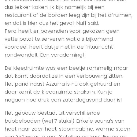
dus lekker koken. Ik kijk namelijk bij een
restaurant of de borden leeg zijn bij het afruimen,
en dat is hier dus het geval. Nuff said.
Pero heeft er bovendien voor gekozen geen
vette patat te serveren wat als bijkomend
voordeel heeft dat je niet in de frituurlucht
rondwandelt. Een verademing!
De kleedruimte was een beetje rommelig maar
dat komt doordat ze in een verbouwing zitten.
Het pand naast Azzurra is nu ook gehuurd en
daar komt de kleedruimte straks in. Kun je
nagaan hoe druk een zaterdagavond daar is!
Het gebouw bestaat uit verschillende
bubbelbaden (wel 7 stuks!) Enkele sauna’s van
heet naar zeer heet, stoomcabine, warme steen
van 3×2 waar je met 3 stellen op kunt liggen en