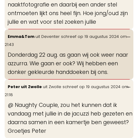
naaktfotografie en daarbij een ander stel
ontmoeten lijkt ons heel fijn. Hoe jong/oud zijn
jullie en wat voor stel zoeken jullie
Wis
...
Emma&Tom
uit
Deventer
schreef op
19 augustus 2024
om
de
21:43
me
Donderdag 22 aug. as gaan wij ook weer naar
azzurra. Wie gaan er ook? Wij hebben een
donker gekleurde handdoeken bij ons.
Wis
...
Peter uit Zwolle
uit
Zwolle
schreef op
19 augustus 2024
om
de
21:18
me
@ Naughty Couple, zou het kunnen dat ik
vandaag met jullie in de jacuzzi heb gezeten en
daarna samen in een kamertje ben geweest?
Groetjes Peter