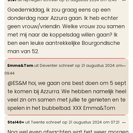
de
Goedemiddag, ik zou graag eens op een
me
donderdag naar Azzura gaan. Ik heb echter
geen vrouw/vriendin. Welke vrouw zou samen
met mij naar de koppelsdag willen gaan? Ik
ben een leuke aantrekkelijke Bourgondische
man van 52.
Wis
...
Emma&Tom
uit
Deventer
schreef op
21 augustus 2024
om
de
09:44
me
@ES&M hoi, we gaan ons best doen om 5 sept
te komen bij Azzurra. We hebben namelijk heel
veel zin om samen met jullie te genieten en te
spelen in het bubbelbad. XXX Emma&Tom
Wis
...
Stel40+
uit
Twente
schreef op
21 augustus 2024
om
07:21
de
Nog wel even afwachten wat het weer morgen