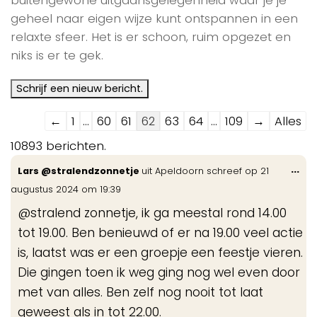
geheel naar eigen wijze kunt ontspannen in een
relaxte sfeer. Het is er schoon, ruim opgezet en
niks is er te gek.
Navigatie
←
1
...
60
61
62
63
64
...
109
→
Alles
door
10893 berichten.
de
Wis
...
Lars @stralendzonnetje
uit
Apeldoorn
schreef op
21
gastenboek-
de
augustus 2024
om
19:39
lijst
me
@stralend zonnetje, ik ga meestal rond 14.00
tot 19.00. Ben benieuwd of er na 19.00 veel actie
is, laatst was er een groepje een feestje vieren.
Die gingen toen ik weg ging nog wel even door
met van alles. Ben zelf nog nooit tot laat
geweest als in tot 22.00.