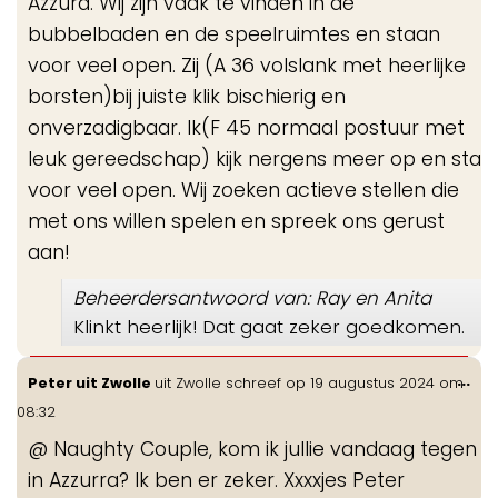
Azzura. Wij zijn vaak te vinden in de
bubbelbaden en de speelruimtes en staan
voor veel open. Zij (A 36 volslank met heerlijke
borsten)bij juiste klik bischierig en
onverzadigbaar. Ik(F 45 normaal postuur met
leuk gereedschap) kijk nergens meer op en sta
voor veel open. Wij zoeken actieve stellen die
met ons willen spelen en spreek ons gerust
aan!
Beheerdersantwoord van: Ray en Anita
Klinkt heerlijk! Dat gaat zeker goedkomen.
Wis
...
Peter uit Zwolle
uit
Zwolle
schreef op
19 augustus 2024
om
de
08:32
me
@ Naughty Couple, kom ik jullie vandaag tegen
in Azzurra? Ik ben er zeker. Xxxxjes Peter