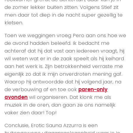
de zomer lekker buiten zitten. Volgens Stief zit
men daar tot diep in de nacht super gezellig te
kletsen.
Toen we weggingen vroeg Pero aan ons hoe we
de avond hadden beleefd. Ik bedacht me
achteraf dat hij dat vast aan iedereen vraagt, hij
wil weten wat er in de zaak speelt als hij keihard
aan het werk is. Zijn betrokkenheid verraste me
eigenlijk zo dat ik mijn onverdroten mening gaf.
Waarop hij antwoordde dat hij volgend jaar, na
de verbouwing af en toe ook
paren-only
avonden
wil organiseren. Dat klonk me als
muziek in de oren, dan gaan ze ons namelijk
vaker zien daar! Top!
Conclusie, Erotic Sauna Azzurra is een
buitengewone uitgaansgelegenheid waar je je