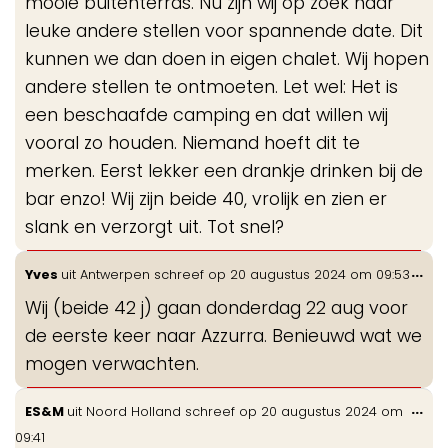
mooie buitenterras. Nu zijn wij op zoek naar
leuke andere stellen voor spannende date. Dit
kunnen we dan doen in eigen chalet. Wij hopen
andere stellen te ontmoeten. Let wel: Het is
een beschaafde camping en dat willen wij
vooral zo houden. Niemand hoeft dit te
merken. Eerst lekker een drankje drinken bij de
bar enzo! Wij zijn beide 40, vrolijk en zien er
slank en verzorgt uit. Tot snel?
Wis
...
Yves
uit
Antwerpen
schreef op
20 augustus 2024
om
09:53
de
Wij (beide 42 j) gaan donderdag 22 aug voor
me
de eerste keer naar Azzurra. Benieuwd wat we
mogen verwachten.
Wis
...
ES&M
uit
Noord Holland
schreef op
20 augustus 2024
om
de
09:41