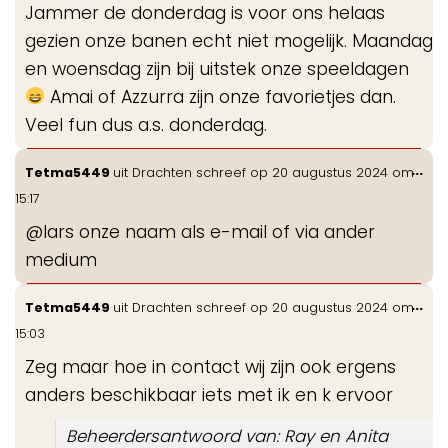
Jammer de donderdag is voor ons helaas
gezien onze banen echt niet mogelijk. Maandag
en woensdag zijn bij uitstek onze speeldagen
Amai of Azzurra zijn onze favorietjes dan.
Veel fun dus a.s. donderdag.
Wis
...
Tetma5449
uit
Drachten
schreef op
20 augustus 2024
om
de
15:17
me
@lars onze naam als e-mail of via ander
medium
Wis
...
Tetma5449
uit
Drachten
schreef op
20 augustus 2024
om
de
15:03
me
Zeg maar hoe in contact wij zijn ook ergens
anders beschikbaar iets met ik en k ervoor
Beheerdersantwoord van: Ray en Anita