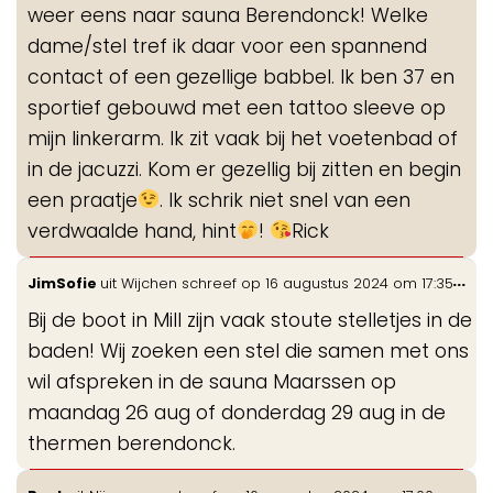
weer eens naar sauna Berendonck! Welke
dame/stel tref ik daar voor een spannend
contact of een gezellige babbel. Ik ben 37 en
sportief gebouwd met een tattoo sleeve op
mijn linkerarm. Ik zit vaak bij het voetenbad of
in de jacuzzi. Kom er gezellig bij zitten en begin
een praatje
. Ik schrik niet snel van een
verdwaalde hand, hint
!
Rick
Wis
...
JimSofie
uit
Wijchen
schreef op
16 augustus 2024
om
17:35
de
Bij de boot in Mill zijn vaak stoute stelletjes in de
me
baden! Wij zoeken een stel die samen met ons
wil afspreken in de sauna Maarssen op
maandag 26 aug of donderdag 29 aug in de
thermen berendonck.
Wis
...