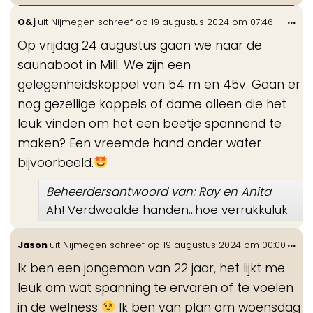
Wis
...
O&j
uit
Nijmegen
schreef op
19 augustus 2024
om
07:46
de
Op vrijdag 24 augustus gaan we naar de
me
saunaboot in Mill. We zijn een
gelegenheidskoppel van 54 m en 45v. Gaan er
nog gezellige koppels of dame alleen die het
leuk vinden om het een beetje spannend te
maken? Een vreemde hand onder water
bijvoorbeeld.
Beheerdersantwoord van: Ray en Anita
Ah! Verdwaalde handen…hoe verrukkuluk
Wis
...
Jason
uit
Nijmegen
schreef op
19 augustus 2024
om
00:00
de
Ik ben een jongeman van 22 jaar, het lijkt me
me
leuk om wat spanning te ervaren of te voelen
in de welness
Ik ben van plan om woensdag