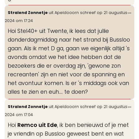
Wis
...
Stralend Zonnetje
uit
Apeldooorn
schreef op
21 augustus
de
2024
om
17:24
me
Hoi Stel40+ uit Twente, ik lees dat jullie
donderdagmiddag naar het strand bij Bussloo
gaan. Als ik met D ga, gaan we eigenlijk altijd 's
avonds omdat we het idee hebben dat de
bezoekers die er overdag zijn, 'gewone zon
recreanten' zijn en niet voor de spanning en
het avontuur komen. Is er 's middags ook van
alles te zien en euh.... te doen?
Wis
...
Stralend Zonnetje
uit
Apeldooorn
schreef op
21 augustus
de
2024
om
17:04
me
Hoi
Remco uit Ede
, ik ben benieuwd of je met
je vriendin op Bussloo geweest bent en wat