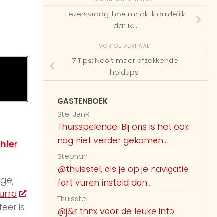
Lezersvraag: hoe maak ik duidelijk
dat ik…
VORIGE VERHAAL
7 Tips: Nooit meer afzakkende
holdups!
GASTENBOEK
Stel JenR
Thuisspelende. Bij ons is het ook
nog niet verder gekomen...
e
hier
Stephan
@thuisstel, als je op je navigatie
ige,
fort vuren insteld dan...
urra
Thuisstel
feer is
@j&r thnx voor de leuke info