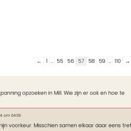
Navigatie
←
1
...
55
56
57
58
59
...
110
→
door
de
gastenboek-
anning opzoeken in Mill. Wie zijn er ook en hoe te
lijst
24
om
04:05
ijn voorkeur. Misschien samen elkaar daar eens tre