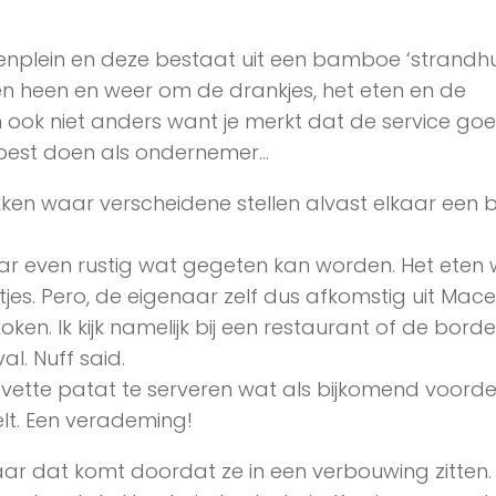
enplein en deze bestaat uit een bamboe ‘strandhuis
n heen en weer om de drankjes, het eten en de
an ook niet anders want je merkt dat de service goe
je best doen als ondernemer…
ken waar verscheidene stellen alvast elkaar een b
.
ar even rustig wat gegeten kan worden. Het eten
tjes. Pero, de eigenaar zelf dus afkomstig uit Mac
oken. Ik kijk namelijk bij een restaurant of de bord
al. Nuff said.
vette patat te serveren wat als bijkomend voorde
elt. Een verademing!
r dat komt doordat ze in een verbouwing zitten.