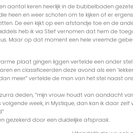
en aantal keren heerlijk in de bubbelbaden gezet
e heen en weer schoten om te kijken of er ergens
itten. De een kijkt op een afstandje toe en de and
inmiddels heb ik via Stief vernomen dat hem de toe
dus. Maar op dat moment een hele vreemde gebeu
warme plaat gingen liggen vertelde een ander stel
ren en classificeerden deze avond als een ‘lekke
dan meer” vertelde de man van het stel naast ons
Azzurra deden, “mijn vrouw houdt van aandacht va
 volgende week, in Mystique, dan kan ik daar zelf
d”
ssen gezekerd door een duidelijke afspraak.