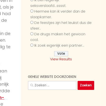
even in
seksverslaafd...sssst.
 als je
Hiermee kan ik verder dan de
d had
slaapkamer.
n de
De feestjes zijn het leukst dus de
sfeer..
 in de
De drugs maken het gewoon
cool.
en.
Ik zoek eigenlijk een partner...
lig te
View Results
d
 aan
GEHELE WEBSITE DOORZOEKEN
j
Zoeken
nlijk
naar:
ordde
n-
de