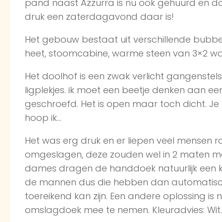
pand naast Azzurra is nu ook gehuurd en da
druk een zaterdagavond daar is!
Het gebouw bestaat uit verschillende bubbe
heet, stoomcabine, warme steen van 3×2 waar
Het doolhof is een zwak verlicht gangenstel
ligplekjes. ik moet een beetje denken aan e
geschroefd. Het is open maar toch dicht. Je m
hoop ik…
Het was erg druk en er liepen veel mensen
omgeslagen, deze zouden wel in 2 maten m
dames dragen de handdoek natuurlijk een k
de mannen dus die hebben dan automatisch ‘
toereikend kan zijn. Een andere oplossing is n
omslagdoek mee te nemen. Kleuradvies: Wi