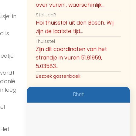
over vuren , waarschijnlijk...
Stel JenR
je’ in
Hoi thuisstel uit den Bosch. Wij
zijn de laatste tijd...
d is
Thuisstel
Zijn dit coördinaten van het
eetje
strandje in vuren 51.81959,
5.03583...
 wordt
Bezoek gastenboek
edonië
en leeg
Chat
el
 Het