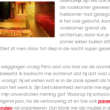
Uiteindelijk zijn we ook 
de rookkamer geweest,
huiskamer had gezeg
ik het ook geloofd. Aa
rookkamer grenst de
achtertuin, daar kun je
zomer lekker buiten zitt
Stief zit men daar tot diep in de nacht super gezel
 weggingen vroeg Pero aan ons hoe we de avon
eleefd. Ik bedacht me achteraf dat hij dat vast
vraagt, hij wil weten wat er in de zaak speelt als hi
aan het werk is. Zijn betrokkenheid verraste me eige
k mijn onverdroten mening gaf. Waarop hij antwo
volgend jaar, na de verbouwing af en toe ook
pare
onden
wil organiseren. Dat klonk me als muziek in 