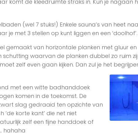
ar komt de kleedruimte straks in. Kun je nagaan 
lbaden (wel 7 stuks!) Enkele sauna’s van heet naa
 je met 3 stellen op kunt liggen en een ‘doolhof’.
sel gemaakt van horizontale planken met gluur en
en schutting waarvan de planken dubbel zo ruim zij
oet zelf even gaan kijken. Dan zul je het begrijpe
 rond met een witte badhanddoek
ogen komen in de toekomst. De
wart slag gedraaid ten opzichte van
de korte kant’ die net niet
atuurlijk zelf een fijne handdoek of
t… hahaha