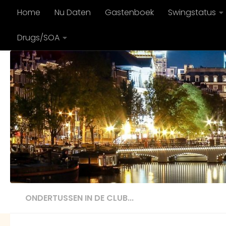
Home
Nu Daten
Gastenboek
Swingstatus
Doorgaan naar inhoud
Drugs/SOA
ONDERTUSSEN IN DE CLUB...