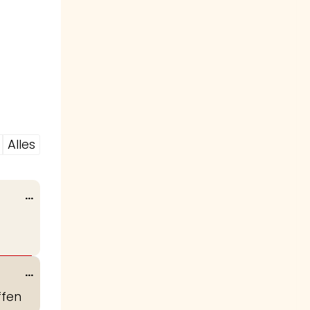
Alles
Wissel
...
deze
metabox.
Wissel
...
deze
ffen
metabox.