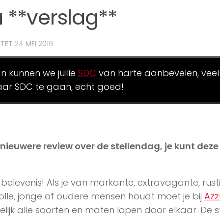
 **verslag**
ATET
24 MEI 2019
an kunnen we jullie
SDC
van harte aanbevelen, veel
ar SDC te gaan, echt goed!
n nieuwere review over de stellendag, je kunt dez
belevenis! Als je van markante, extravagante, rust
olle, jonge of oudere mensen houdt moet je bij
Azz
kelijk alle soorten en maten lopen door elkaar. De s