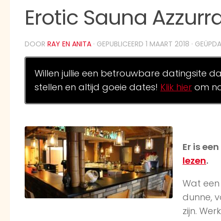
Erotic Sauna Azzurra
DOOR
RAY EN ANITA
· GEPUBLICEERD
1 MAART 2018
· GEÜPD
Willen jullie een betrouwbare datingsite d
stellen en altijd goeie dates!
Klik hier
om na
Er is ee
lezen
.
Wat een 
dunne, v
zijn. Wer