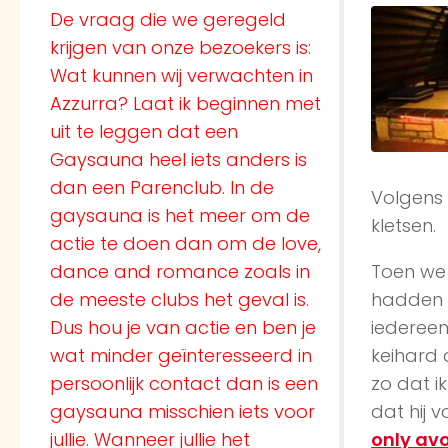
De vraag die we geregeld
krijgen van onze bezoekers is:
Wat kunnen wij verwachten in
Azzurra? Laat ik beginnen met
uit te leggen dat een
Gaysauna heel iets anders is
dan een Parenclub. In de
Volgens 
gaysauna is het meer om de
kletsen.
actie te doen dan om de love,
dance and romance zoals in
Toen we
de meeste clubs het geval is.
hadden b
Dus hou je van actie en ben je
iedereen 
wat minder geïnteresseerd in
keihard 
persoonlijk contact dan is een
zo dat i
gaysauna misschien iets voor
dat hij 
jullie. Wanneer jullie het
only av