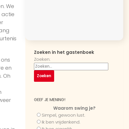
en. We
 actie
er
gang
rtenis
Zoeken in het gastenboek
Zoeken:
 ons
re en
. Oh
n
 weer
GEEF JE MENING!
Waarom swing je?
Simpel, gewoon lust.
Ik ben vrijdenkend.
Ik ben eigenlijk