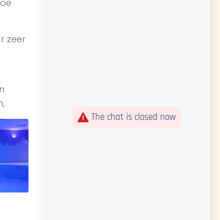
hoe
r zeer
n
n,
The chat is closed now