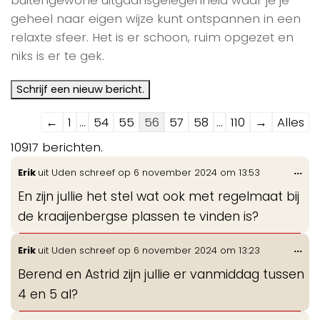
geheel naar eigen wijze kunt ontspannen in een
relaxte sfeer. Het is er schoon, ruim opgezet en
niks is er te gek.
Navigatie
←
1
...
54
55
56
57
58
...
110
→
Alles
door
10917 berichten.
de
Wis
...
Erik
uit
Uden
schreef op
6 november 2024
om
13:53
gastenboek-
de
lijst
En zijn jullie het stel wat ook met regelmaat bij
me
de kraaijenbergse plassen te vinden is?
Wis
...
Erik
uit
Uden
schreef op
6 november 2024
om
13:23
de
Berend en Astrid zijn jullie er vanmiddag tussen
me
4 en 5 al?