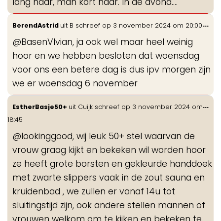
lang haar, man kort haar. In de avond....
Wis
...
BerendAstrid
uit
B
schreef op
3 november 2024
om
20:00
de
@BasenVIvian, ja ook wel maar heel weinig
me
hoor en we hebben besloten dat woensdag
voor ons een betere dag is dus ipv morgen zijn
we er woensdag 6 november
Wis
...
EstherBasje50+
uit
Cuijk
schreef op
3 november 2024
om
de
18:45
me
@lookinggood, wij leuk 50+ stel waarvan de
vrouw graag kijkt en bekeken wil worden hoor
ze heeft grote borsten en gekleurde handdoek
met zwarte slippers vaak in de zout sauna en
kruidenbad , we zullen er vanaf 14u tot
sluitingstijd zijn, ook andere stellen mannen of
vrouwen welkom om te kijken en bekeken te