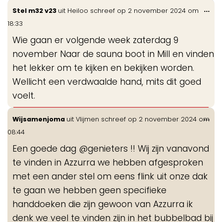
Wis
...
Stel m32 v23
uit
Heiloo
schreef op
2 november 2024
om
de
18:33
me
Wie gaan er volgende week zaterdag 9
november Naar de sauna boot in Mill en vinden
het lekker om te kijken en bekijken worden.
Wellicht een verdwaalde hand, mits dit goed
voelt.
Wis
...
Wijsamenjoma
uit
Vlijmen
schreef op
2 november 2024
om
de
08:44
me
Een goede dag @genieters !! Wij zijn vanavond
te vinden in Azzurra we hebben afgesproken
met een ander stel om eens flink uit onze dak
te gaan we hebben geen specifieke
handdoeken die zijn gewoon van Azzurra ik
denk we veel te vinden zijn in het bubbelbad bij