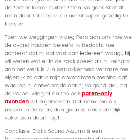
de zomer lekker buiten zitten. Volgens Stief zit
men daar tot diep in de nacht super gezellig te
kletsen.
Toen we weggingen vroeg Pero aan ons hoe we
de avond hadden beleefd. Ik bedacht me
achteraf dat hij dat vast aan iedereen vraagt, hij
wil weten wat er in de zaak speelt als hij keihard
aan het werk is. Zijn betrokkenheid verraste me
eigenlijk zo dat ik mijn onverdroten mening gaf.
Waarop hij antwoordde dat hij volgend jaar, na
de verbouwing af en toe ook
paren-only
avonden
wil organiseren. Dat klonk me als
muziek in de oren, dan gaan ze ons namelijk
vaker zien daar! Top!
Conclusie, Erotic Sauna Azzurra is een
buitengewone uitgaansgelegenheid waar je je