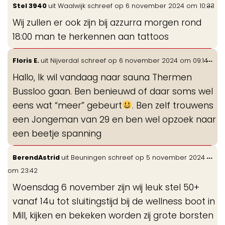
Wis
...
Stel 3940
uit
Waalwijk
schreef op
6 november 2024
om
10:33
de
Wij zullen er ook zijn bij azzurra morgen rond
me
18:00 man te herkennen aan tattoos
Wis
...
Floris E.
uit
Nijverdal
schreef op
6 november 2024
om
09:14
de
Hallo, Ik wil vandaag naar sauna Thermen
me
Bussloo gaan. Ben benieuwd of daar soms wel
eens wat “meer” gebeurt
. Ben zelf trouwens
een Jongeman van 29 en ben wel opzoek naar
een beetje spanning
Wis
...
BerendAstrid
uit
Beuningen
schreef op
5 november 2024
de
om
23:42
me
Woensdag 6 november zijn wij leuk stel 50+
vanaf 14u tot sluitingstijd bij de wellness boot in
Mill, kijken en bekeken worden zij grote borsten