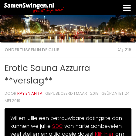
Doorgaan naar inhoud
ONDERTUSSEN IN DE CLUB...
215
Erotic Sauna Azzurra
**verslag**
DOOR
RAY EN ANITA
· GEPUBLICEERD
1 MAART 2018
· GEÜPDATET
24
MEI 2019
Willen jullie een betrouwbare datingsite dan
kunnen we jullie
SDC
van harte aanbevelen,
veel stellen en altijd goeie dates!
Klik hier
om