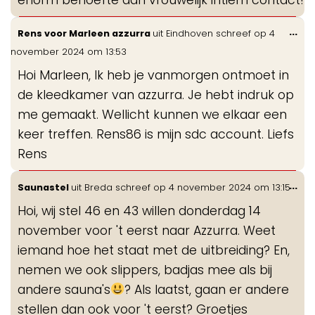
Wis
...
Rens voor Marleen azzurra
uit
Eindhoven
schreef op
4
de
november 2024
om
13:53
me
Hoi Marleen, Ik heb je vanmorgen ontmoet in
de kleedkamer van azzurra. Je hebt indruk op
me gemaakt. Wellicht kunnen we elkaar een
keer treffen. Rens86 is mijn sdc account. Liefs
Rens
Wis
...
Saunastel
uit
Breda
schreef op
4 november 2024
om
13:15
de
Hoi, wij stel 46 en 43 willen donderdag 14
me
november voor 't eerst naar Azzurra. Weet
iemand hoe het staat met de uitbreiding? En,
nemen we ook slippers, badjas mee als bij
andere sauna's
? Als laatst, gaan er andere
stellen dan ook voor 't eerst? Groetjes