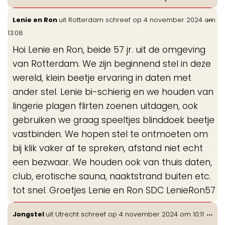
Wis
...
Lenie en Ron
uit
Rotterdam
schreef op
4 november 2024
om
de
13:08
me
Hoi Lenie en Ron, beide 57 jr. uit de omgeving
van Rotterdam. We zijn beginnend stel in deze
wereld, klein beetje ervaring in daten met
ander stel. Lenie bi-schierig en we houden van
lingerie plagen flirten zoenen uitdagen, ook
gebruiken we graag speeltjes blinddoek beetje
vastbinden. We hopen stel te ontmoeten om
bij klik vaker af te spreken, afstand niet echt
een bezwaar. We houden ook van thuis daten,
club, erotische sauna, naaktstrand buiten etc.
tot snel. Groetjes Lenie en Ron SDC LenieRon57
Wis
...
Jongstel
uit
Utrecht
schreef op
4 november 2024
om
10:11
de