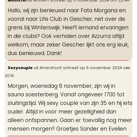
Mooistel
uit
Arnhem
schreef op
5 november 2024
om
22:11
de
Hallo, wij zijn benieuwd naar Fata Morgana en
me
vooral naar Life Club in Gescher, net over de
grens bij Winterswijk. Heeft iemand ervaringen
in die clubs? Ook verhalen over Azzurra altijd
welkom, maar zeker Gescher lijkt ons erg leuk,
dus benieuwd. Dank!
Wis
...
Sexycouple
uit
Amersfoort
schreef op
5 november 2024
om
de
20:19
me
Morgen, woensdag 6 november, zijn wij in
sauna soesterberg. Vanaf ongeveer 1700 tot
sluitingstijd. Wij sexy couple van zijn 35 en hij iets
ouder. Altijd in voor meer gezelligheid dan
alleen ontspannen. Gaan er toevallig nog meer
mensen morgen? Groetjes Sander en Evelien