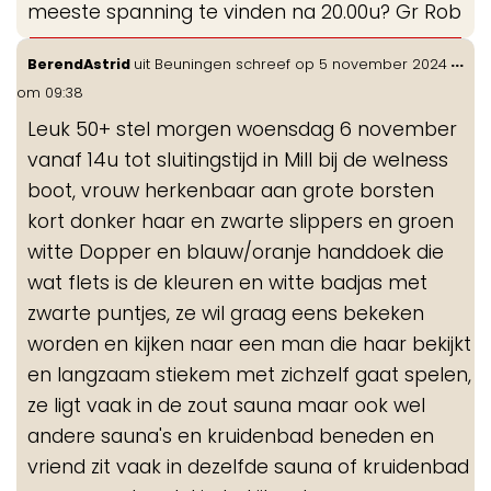
meeste spanning te vinden na 20.00u? Gr Rob
Wis
...
BerendAstrid
uit
Beuningen
schreef op
5 november 2024
de
om
09:38
me
Leuk 50+ stel morgen woensdag 6 november
vanaf 14u tot sluitingstijd in Mill bij de welness
boot, vrouw herkenbaar aan grote borsten
kort donker haar en zwarte slippers en groen
witte Dopper en blauw/oranje handdoek die
wat flets is de kleuren en witte badjas met
zwarte puntjes, ze wil graag eens bekeken
worden en kijken naar een man die haar bekijkt
en langzaam stiekem met zichzelf gaat spelen,
ze ligt vaak in de zout sauna maar ook wel
andere sauna's en kruidenbad beneden en
vriend zit vaak in dezelfde sauna of kruidenbad