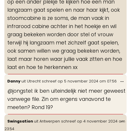
op een ander plekje te kijken hoe een man
langzaam gaat spelen en naar haar kijkt, ook
stoomcabine is ze soms, de man vaak in
infrarood cabine achter in het hoekje en wil
graag bekeken worden door stel of vrouw
terwijl hij langzaam met zichzelf gaat spelen,
ook samen willen we graag bekeken worden,
laat maar horen waar jullie vaak zitten en hoe
laat en hoe te herkennen xx
Wis
...
Danny
uit
Utrecht
schreef op
5 november 2024
om
07:56
de
@jongstel: ik ben uiteindelijk niet meer geweest
me
vanwege file. Zin om ergens vanavond te
meeten? Rond 19?
Wis
...
Swingsation
uit
Antwerpen
schreef op
4 november 2024
om
de
23:54