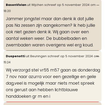
Wis
...
BasenVivian
uit
Wijchen
schreef op
5 november 2024
om
de
18:20
me
Jammer jongstel maar dan denk ik dat jullie
pas Na zessen zijn aangekomen? Ik heb jullie
ook niet gezien denk ik. Wij gaan over een
aantal weken weer. De bubbelbaden en
zwembaden waren overigens wel erg koud.
Wis
...
Duopenotti
uit
Beuningen
schreef op
5 november 2024
om
de
15:24
me
Wij verzorgd stel vr55 m57 gaan as donderdag
7 nov naar azurra voor een gezellige en geile
dag,veel is mogelijk maar niets moet spreek
ons gerust aan hebben lichtblauwe
handdoeken gr m en i