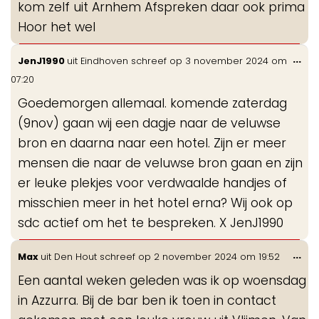
kom zelf uit Arnhem Afspreken daar ook prima
Hoor het wel
Wis
...
JenJ1990
uit
Eindhoven
schreef op
3 november 2024
om
de
07:20
me
Goedemorgen allemaal. komende zaterdag
(9nov) gaan wij een dagje naar de veluwse
bron en daarna naar een hotel. Zijn er meer
mensen die naar de veluwse bron gaan en zijn
er leuke plekjes voor verdwaalde handjes of
misschien meer in het hotel erna? Wij ook op
sdc actief om het te bespreken. X JenJ1990
Wis
...
Max
uit
Den Hout
schreef op
2 november 2024
om
19:52
de
Een aantal weken geleden was ik op woensdag
me
in Azzurra. Bij de bar ben ik toen in contact