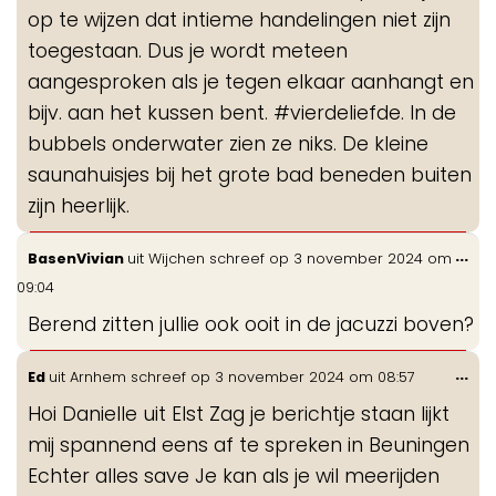
op te wijzen dat intieme handelingen niet zijn
toegestaan. Dus je wordt meteen
aangesproken als je tegen elkaar aanhangt en
bijv. aan het kussen bent. #vierdeliefde. In de
bubbels onderwater zien ze niks. De kleine
saunahuisjes bij het grote bad beneden buiten
zijn heerlijk.
Wis
...
BasenVivian
uit
Wijchen
schreef op
3 november 2024
om
de
09:04
me
Berend zitten jullie ook ooit in de jacuzzi boven?
Wis
...
Ed
uit
Arnhem
schreef op
3 november 2024
om
08:57
de
Hoi Danielle uit Elst Zag je berichtje staan lijkt
me
mij spannend eens af te spreken in Beuningen
Echter alles save Je kan als je wil meerijden