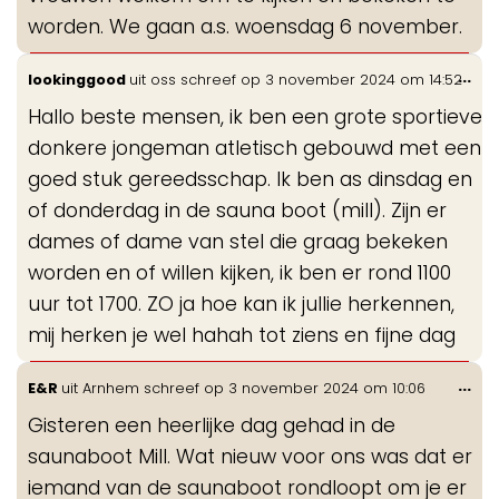
worden. We gaan a.s. woensdag 6 november.
Wis
...
lookinggood
uit
oss
schreef op
3 november 2024
om
14:52
de
Hallo beste mensen, ik ben een grote sportieve
me
donkere jongeman atletisch gebouwd met een
goed stuk gereedsschap. Ik ben as dinsdag en
of donderdag in de sauna boot (mill). Zijn er
dames of dame van stel die graag bekeken
worden en of willen kijken, ik ben er rond 1100
uur tot 1700. ZO ja hoe kan ik jullie herkennen,
mij herken je wel hahah tot ziens en fijne dag
Wis
...
E&R
uit
Arnhem
schreef op
3 november 2024
om
10:06
de
Gisteren een heerlijke dag gehad in de
me
saunaboot Mill. Wat nieuw voor ons was dat er
iemand van de saunaboot rondloopt om je er