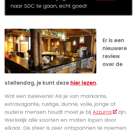
naar SDC te gaan, echt goed!
Er is een
nieuwere
review
over de
stellendag, je kunt deze
hier lezen
.
Wat een belevenis! Als je van markante,
extravagante, rustige, dunne, volle, jonge of
oudere mensen houdt moet je bij
Azzurra
zijn.
Werkelijk alle soorten en maten lopen door
elkaar. De sfeer is zeer ontspannen te noemen.