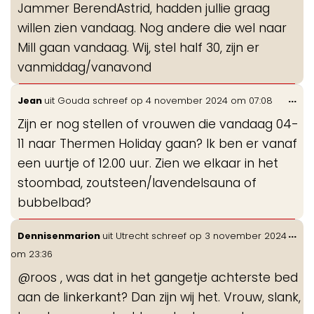
Jammer BerendAstrid, hadden jullie graag
me
willen zien vandaag. Nog andere die wel naar
Mill gaan vandaag. Wij, stel half 30, zijn er
vanmiddag/vanavond
Wis
...
Jean
uit
Gouda
schreef op
4 november 2024
om
07:08
de
Zijn er nog stellen of vrouwen die vandaag 04-
me
11 naar Thermen Holiday gaan? Ik ben er vanaf
een uurtje of 12.00 uur. Zien we elkaar in het
stoombad, zoutsteen/lavendelsauna of
bubbelbad?
Wis
...
Dennisenmarion
uit
Utrecht
schreef op
3 november 2024
de
om
23:36
me
@roos , was dat in het gangetje achterste bed
aan de linkerkant? Dan zijn wij het. Vrouw, slank,