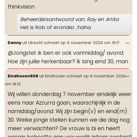
thinkvision
Beheerdersantwoord van: Ray en Anita
Het is Rob of eronder…haha
Wis
...
Danny
uit
Utrecht
schreef op
4 november 2024
om
16:17
de
@Jongstel: ik ben er ook vanmiddag/ avond.
me
Hoe zijn jullie herkenbaar? Ik lang eind 30, man
Wis
...
Eindhoven909
uit
Eindhoven
schreef op
4 november 2024
de
om
14:13
me
Wij willen donderdag 7 november eindelijk weer
eens naar Azzurra gaan, waarschijnlijk in de
namiddag/avond. Wij zijn begin(v) en eind(m)
30. Welke jonge stellen kunnen we die dag nog
meer verwachten? De vrouw is bi en heeft
enorm behoefte aan vrouwelijk intiem contact!