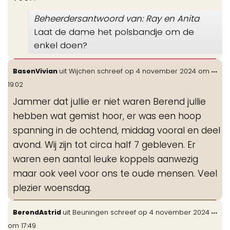
Beheerdersantwoord van: Ray en Anita
Laat de dame het polsbandje om de
enkel doen?
Wis
...
BasenVivian
uit
Wijchen
schreef op
4 november 2024
om
de
19:02
me
Jammer dat jullie er niet waren Berend jullie
hebben wat gemist hoor, er was een hoop
spanning in de ochtend, middag vooral en deel
avond. Wij zijn tot circa half 7 gebleven. Er
waren een aantal leuke koppels aanwezig
maar ook veel voor ons te oude mensen. Veel
plezier woensdag.
Wis
...
BerendAstrid
uit
Beuningen
schreef op
4 november 2024
de
om
17:49