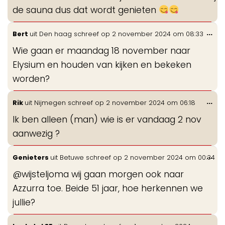
de sauna dus dat wordt genieten
Wis
...
Bert
uit
Den haag
schreef op
2 november 2024
om
08:33
de
Wie gaan er maandag 18 november naar
me
Elysium en houden van kijken en bekeken
worden?
Wis
...
Rik
uit
Nijmegen
schreef op
2 november 2024
om
06:18
de
Ik ben alleen (man) wie is er vandaag 2 nov
me
aanwezig ?
Wis
...
Genieters
uit
Betuwe
schreef op
2 november 2024
om
00:34
de
@wijsteljoma wij gaan morgen ook naar
me
Azzurra toe. Beide 51 jaar, hoe herkennen we
jullie?
Wis
...