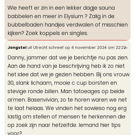
me
Wie heeft er zin in een lekker dagje sauna
babbelen en meer in Elysium ? Zalig in de
bubbelbaden handjes verdwalen of misschien
kijken? Zoek koppels en singles.
Wis
...
Jongstel
uit
Utrecht
schreef op
4 november 2024
om
22:22
de
Danny, jammer dat we je berichtje nu pas zien.
me
Aan de hand van je beschrijving heb ik zo niet
het idee dat we je gezien hebben. Bij ons vrouw
30, slank lichaam, mooie c cup borsten en
stevige ronde billen. Man tatoeages op beide
armen. Basenvivian, zo te horen waren we net
te laat helaas. We vinden het sowieso nog erg
lastig om stellen of mensen te herkennen die
op zoek zijn naar hetzelfde. Iemand hier tips
voor?