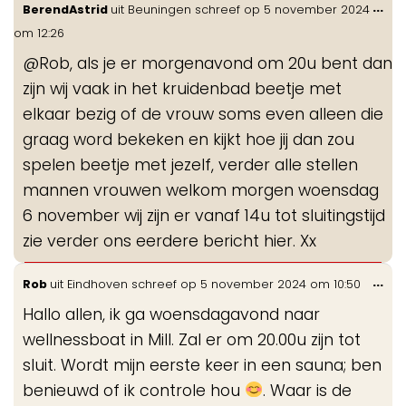
Wis
...
BerendAstrid
uit
Beuningen
schreef op
5 november 2024
de
om
12:26
me
@Rob, als je er morgenavond om 20u bent dan
zijn wij vaak in het kruidenbad beetje met
elkaar bezig of de vrouw soms even alleen die
graag word bekeken en kijkt hoe jij dan zou
spelen beetje met jezelf, verder alle stellen
mannen vrouwen welkom morgen woensdag
6 november wij zijn er vanaf 14u tot sluitingstijd
zie verder ons eerdere bericht hier. Xx
Wis
...
Rob
uit
Eindhoven
schreef op
5 november 2024
om
10:50
de
Hallo allen, ik ga woensdagavond naar
me
wellnessboat in Mill. Zal er om 20.00u zijn tot
sluit. Wordt mijn eerste keer in een sauna; ben
benieuwd of ik controle hou
. Waar is de