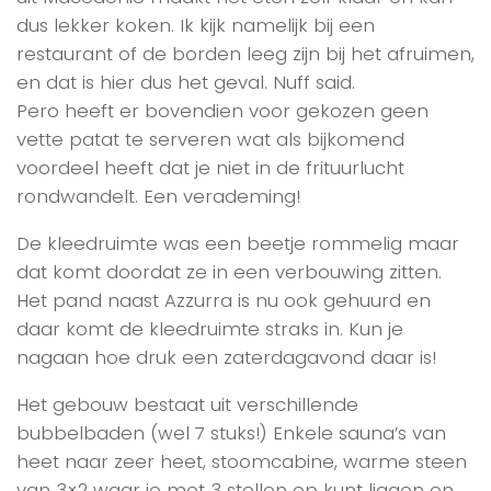
dus lekker koken. Ik kijk namelijk bij een
restaurant of de borden leeg zijn bij het afruimen,
en dat is hier dus het geval. Nuff said.
Pero heeft er bovendien voor gekozen geen
vette patat te serveren wat als bijkomend
voordeel heeft dat je niet in de frituurlucht
rondwandelt. Een verademing!
De kleedruimte was een beetje rommelig maar
dat komt doordat ze in een verbouwing zitten.
Het pand naast Azzurra is nu ook gehuurd en
daar komt de kleedruimte straks in. Kun je
nagaan hoe druk een zaterdagavond daar is!
Het gebouw bestaat uit verschillende
bubbelbaden (wel 7 stuks!) Enkele sauna’s van
heet naar zeer heet, stoomcabine, warme steen
van 3×2 waar je met 3 stellen op kunt liggen en