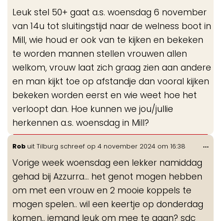
me
Leuk stel 50+ gaat a.s. woensdag 6 november
van 14u tot sluitingstijd naar de welness boot in
Mill, wie houd er ook van te kijken en bekeken
te worden mannen stellen vrouwen allen
welkom, vrouw laat zich graag zien aan andere
en man kijkt toe op afstandje dan vooral kijken
bekeken worden eerst en wie weet hoe het
verloopt dan. Hoe kunnen we jou/jullie
herkennen a.s. woensdag in Mill?
Wis
...
Rob
uit
Tilburg
schreef op
4 november 2024
om
16:38
de
Vorige week woensdag een lekker namiddag
me
gehad bij Azzurra… het genot mogen hebben
om met een vrouw en 2 mooie koppels te
mogen spelen.. wil een keertje op donderdag
komen.. iemand leuk om mee te gaan? sdc