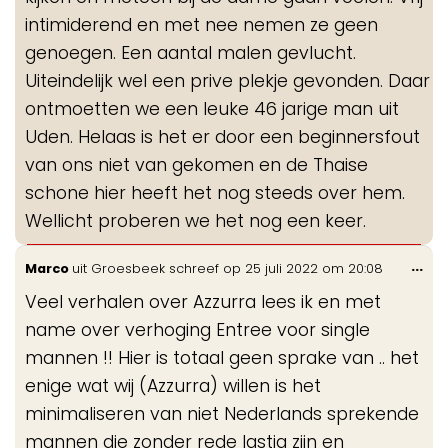
intimiderend en met nee nemen ze geen
genoegen. Een aantal malen gevlucht.
Uiteindelijk wel een prive plekje gevonden. Daar
ontmoetten we een leuke 46 jarige man uit
Uden. Helaas is het er door een beginnersfout
van ons niet van gekomen en de Thaise
schone hier heeft het nog steeds over hem.
Wellicht proberen we het nog een keer.
Wis
...
Marco
uit
Groesbeek
schreef op
25 juli 2022
om
20:08
de
Veel verhalen over Azzurra lees ik en met
me
name over verhoging Entree voor single
mannen !! Hier is totaal geen sprake van .. het
enige wat wij (Azzurra) willen is het
minimaliseren van niet Nederlands sprekende
mannen die zonder rede lastig zijn en