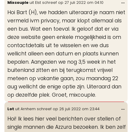
Wis
...
Mixcouple
uit
Elst
schreef op
27 juli 2022
om
04:10
gastenboek-
de
lijst
Hoi Bart (H), we hadden uiteraard je naam niet
me
vermeld ivm privacy, maar klopt allemaal als
een bus. Wat een toeval. Ik geloof dat er via
deze website geen enkele mogelijkheid is om
contactdetails uit te wisselen en we dus
wellicht alleen een datum en plaats kunnen
bepalen. Aangezien we nog 3,5 week in het
buitenland zitten en bij terugkomst vrijwel
meteen op vakantie gaan, zou maandag 22
aug wellicht de enige optie zijn. Uiteraard dan
op dezelfde plek. Groet, mixcouple.
Wis
...
Lot
uit
Arnhem
schreef op
26 juli 2022
om
23:44
de
Hoi! Ik lees hier veel berichten over stellen of
me
single mannen die Azzura bezoeken. Ik ben zelf