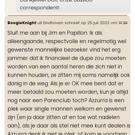
correspondent!
Wis
...
BoogieKnight
uit
Eindhoven
schreef op
25 juli 2022
om
14:20
de
Sluit me aan bij Jim en Papillon. lk als
me
alleengaande, respectvolle en regelmatig wel
gewenste mannelijke bezoeker vind het erg
jammer dat ik financieel de dupe zou moeten
worden van een aantal heren die zich niet in
kunnen houden, ze zitten mij soms namelijk ook
danig in de weg. Als je er OK mee bent dat er
meer betaald zou moeten worden, kun je altijd
nog naar een Parenclub toch? Azzurra is een
plek waar single mannen welkom en gewenst
zijn (en ja daar zitten af en toe wat nadelen
aan), als je daar als stel niet mee kunt dealen is
Azzurra denk ik niet je plek, of kom je voortaan