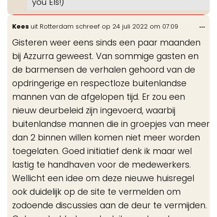
you Els!)
Wis
...
Kees
uit
Rotterdam
schreef op
24 juli 2022
om
07:09
de
Gisteren weer eens sinds een paar maanden
me
bij Azzurra geweest. Van sommige gasten en
de barmensen de verhalen gehoord van de
opdringerige en respectloze buitenlandse
mannen van de afgelopen tijd. Er zou een
nieuw deurbeleid zijn ingevoerd, waarbij
buitenlandse mannen die in groepjes van meer
dan 2 binnen willen komen niet meer worden
toegelaten. Goed initiatief denk ik maar wel
lastig te handhaven voor de medewerkers.
Wellicht een idee om deze nieuwe huisregel
ook duidelijk op de site te vermelden om
zodoende discussies aan de deur te vermijden.