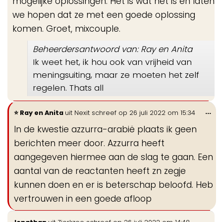
mogelijke oplossingen. Het is wat het is en laten
we hopen dat ze met een goede oplossing
komen. Groet, mixcouple.
Beheerdersantwoord van: Ray en Anita
Ik weet het, ik hou ook van vrijheid van
meningsuiting, maar ze moeten het zelf
regelen. Thats all
Wi
...
Ray en Anita
uit
Nexit
schreef op
26 juli 2022
om
15:34
de
In de kwestie azzurra-arabië plaats ik geen
me
berichten meer door. Azzurra heeft
aangegeven hiermee aan de slag te gaan. Een
aantal van de reactanten heeft zn zegje
kunnen doen en er is beterschap beloofd. Heb
vertrouwen in een goede afloop
Wis
...