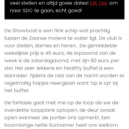
veel stellen en altijd goeie dates!
Klik hier
om
naar SDC te gaan, echt goed!
De Showboat is een flink schip wat prachtig
tussen de Zaanse molens te water ligt. De club is
voor stellen, dames en heren. De gemiddelde
wekelijkse prijs is 45 euro, de topavond van de
week is de zaterdagavond, met zijn 60 euro per
stel. Het zeer lekkere en healthy buffet is een
aanrader. Tijdens de rest van de nacht worden er
regelmatig hapjes neergezet want ‘op is op’ bij
het buffet.
De fantasie gaat met me op de loop als we de
overdekte loopplank oplopen, de deur zwaait
open wanneer de portier ons opmerkt. Een
boomlange nette Surinamer heet ons welkom.