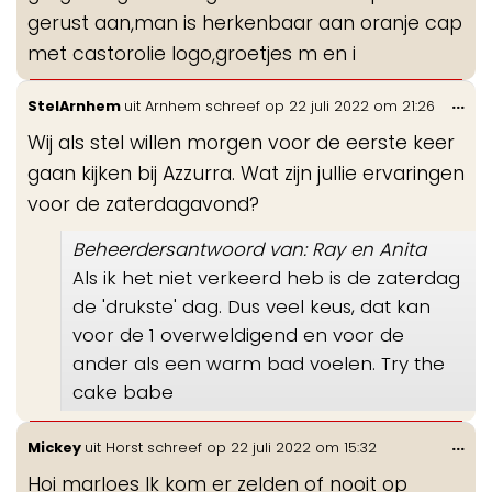
gerust aan,man is herkenbaar aan oranje cap
met castorolie logo,groetjes m en i
Wis
...
StelArnhem
uit
Arnhem
schreef op
22 juli 2022
om
21:26
de
Wij als stel willen morgen voor de eerste keer
me
gaan kijken bij Azzurra. Wat zijn jullie ervaringen
voor de zaterdagavond?
Beheerdersantwoord van: Ray en Anita
Als ik het niet verkeerd heb is de zaterdag
de 'drukste' dag. Dus veel keus, dat kan
voor de 1 overweldigend en voor de
ander als een warm bad voelen. Try the
cake babe
Wis
...
Mickey
uit
Horst
schreef op
22 juli 2022
om
15:32
de
Hoi marloes Ik kom er zelden of nooit op
me