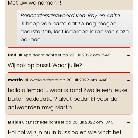
Met uw welnemen !!!
Beheerdersantwoord van: Ray en Anita
Ik hoop van harte dat ze nog mogen
doorstarten, laat iedereen leren van deze
periode.
Wis
...
Dolf
uit
Apeldoorn
schreef op
20 juli 2022
om
15:48
de
Wij ook op bussl. Waar jullie?
me
Wis
...
martin
uit
zwolle
schreef op
20 juli 2022
om
14:40
de
hallo allemaal .. waar is rond Zwolle een leuke
me
buiten sexlocatie ? alvat bedankt voor de
antwoorden mvg Martin
Wis
...
Mirjan
uit
Enschede
schreef op
20 juli 2022
om
13:45
de
Hoi hoi wij zijn nu in bussloo en wie vindt het
me