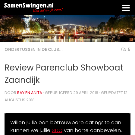
Doorgaan naar inhoud
ONDERTUSSEN IN DE CLUB...
5
Review Parenclub Showboat
Zaandijk
DOOR
RAY EN ANITA
· GEPUBLICEERD
29 APRIL 2018
· GEÜPDATET
12
AUGUSTUS 2018
Willen jullie een betrouwbare datingsite dan
kunnen we jullie
SDC
van harte aanbevelen,