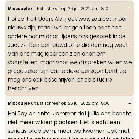
Wis
...
Mixcouple
uit
Elst
schreef op
26 juli 2022
om
18:10
de
Hoi Bart uit Uden. Als jij dat was, zou dat mooi
me
nieuws zijn, maar we kregen toch echt een
andere naam door tijdens ons gesprek in de
Jacuzzi. Ben benieuwd of je die dan nog weet.
Van ons mag iedereen zich anoniem
voorstellen, maar voor we afspreken willen we
graag zeker zijn dat je deze persoon bent. Je
mag ons ook beschrijven, of de situatie
beschrijven.
Wis
...
Mixcouple
uit
Elst
schreef op
26 juli 2022
om
18:06
de
Hoi Ray en anita, Jammer dat jullie ons bericht
me
niet meer wilden plaatsen. Het is echt een
serieus probleem, maar we kwamen ook met