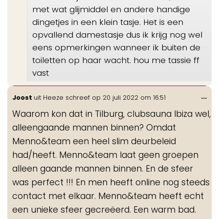
met wat glijmiddel en andere handige
dingetjes in een klein tasje. Het is een
opvallend damestasje dus ik krijg nog wel
eens opmerkingen wanneer ik buiten de
toiletten op haar wacht. hou me tassie ff
vast
Wis
...
Joost
uit
Heeze
schreef op
20 juli 2022
om
16:51
de
Waarom kon dat in Tilburg, clubsauna Ibiza wel,
me
alleengaande mannen binnen? Omdat
Menno&team een heel slim deurbeleid
had/heeft. Menno&team laat geen groepen
alleen gaande mannen binnen. En de sfeer
was perfect !!! En men heeft online nog steeds
contact met elkaar. Menno&team heeft echt
een unieke sfeer gecreëerd. Een warm bad.