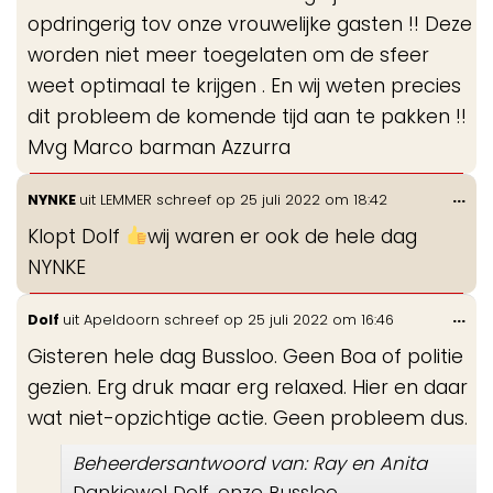
opdringerig tov onze vrouwelijke gasten !! Deze
worden niet meer toegelaten om de sfeer
weet optimaal te krijgen . En wij weten precies
dit probleem de komende tijd aan te pakken !!
Mvg Marco barman Azzurra
Wis
...
NYNKE
uit
LEMMER
schreef op
25 juli 2022
om
18:42
de
Klopt Dolf
wij waren er ook de hele dag
me
NYNKE
Wis
...
Dolf
uit
Apeldoorn
schreef op
25 juli 2022
om
16:46
de
Gisteren hele dag Bussloo. Geen Boa of politie
me
gezien. Erg druk maar erg relaxed. Hier en daar
wat niet-opzichtige actie. Geen probleem dus.
Beheerdersantwoord van: Ray en Anita
Dankjewel Dolf, onze Bussloo