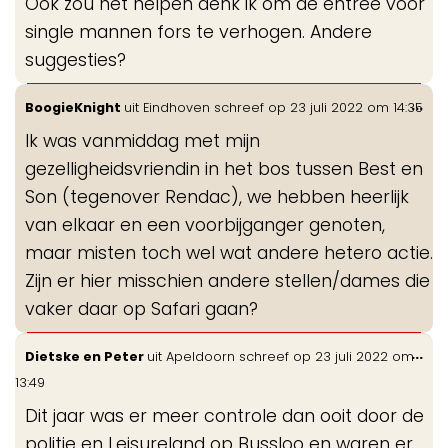
Ook zou het helpen denk ik om de entree voor
single mannen fors te verhogen. Andere
suggesties?
Wis
...
BoogieKnight
uit
Eindhoven
schreef op
23 juli 2022
om
14:35
de
Ik was vanmiddag met mijn
me
gezelligheidsvriendin in het bos tussen Best en
Son (tegenover Rendac), we hebben heerlijk
van elkaar en een voorbijganger genoten,
maar misten toch wel wat andere hetero actie.
Zijn er hier misschien andere stellen/dames die
vaker daar op Safari gaan?
Wis
...
Dietske en Peter
uit
Apeldoorn
schreef op
23 juli 2022
om
de
13:49
me
Dit jaar was er meer controle dan ooit door de
politie en Leisureland op Bussloo en waren er