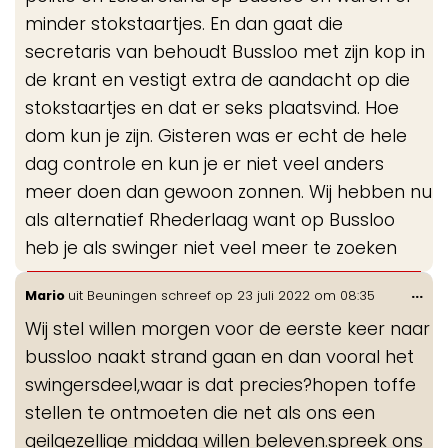
minder stokstaartjes. En dan gaat die
secretaris van behoudt Bussloo met zijn kop in
de krant en vestigt extra de aandacht op die
stokstaartjes en dat er seks plaatsvind. Hoe
dom kun je zijn. Gisteren was er echt de hele
dag controle en kun je er niet veel anders
meer doen dan gewoon zonnen. Wij hebben nu
als alternatief Rhederlaag want op Bussloo
heb je als swinger niet veel meer te zoeken
Wis
...
Mario
uit
Beuningen
schreef op
23 juli 2022
om
08:35
de
Wij stel willen morgen voor de eerste keer naar
me
bussloo naakt strand gaan en dan vooral het
swingersdeel,waar is dat precies?hopen toffe
stellen te ontmoeten die net als ons een
geilgezellige middag willen beleven.spreek ons