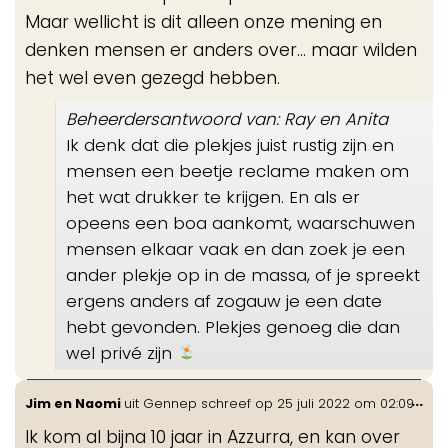
Maar wellicht is dit alleen onze mening en
denken mensen er anders over... maar wilden
het wel even gezegd hebben.
Beheerdersantwoord van: Ray en Anita
Ik denk dat die plekjes juist rustig zijn en
mensen een beetje reclame maken om
het wat drukker te krijgen. En als er
opeens een boa aankomt, waarschuwen
mensen elkaar vaak en dan zoek je een
ander plekje op in de massa, of je spreekt
ergens anders af zogauw je een date
hebt gevonden. Plekjes genoeg die dan
wel privé zijn
Wis
...
Jim en Naomi
uit
Gennep
schreef op
25 juli 2022
om
02:09
de
Ik kom al bijna 10 jaar in Azzurra, en kan over
me