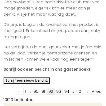
De Showboat is een aantrekkelijke club met veel
mogelijkheden, eigenlijk kan er meer dan je
denkt. Als je het maar waardig doet…
De prijs is laag en de kwaliteit van het product is
zeer goed. Er komt oud én jong, dik en dun, kinky
en ingetogen.
Het verblijf op de boot gaat zeker met je fantasie
op de loop, verken je comfortzone grenzen en
misschien komen we elkaar nog eens tegen!!
Schrijf ook een bericht in ons gastenboek!
Navigatie
←
1
...
90
91
92
93
94
...
110
→
Alles
door
10913 berichten.
de