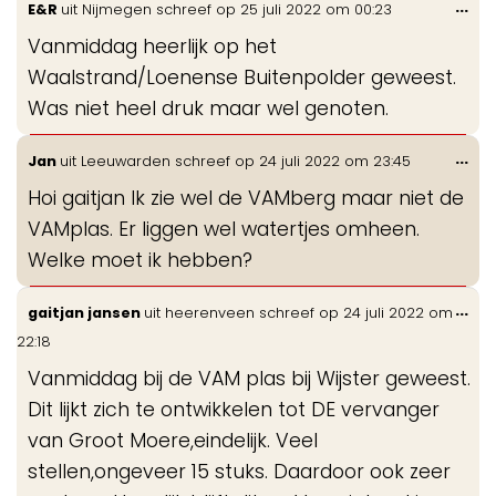
Wis
...
E&R
uit
Nijmegen
schreef op
25 juli 2022
om
00:23
de
Vanmiddag heerlijk op het
me
Waalstrand/Loenense Buitenpolder geweest.
Was niet heel druk maar wel genoten.
Wis
...
Jan
uit
Leeuwarden
schreef op
24 juli 2022
om
23:45
de
Hoi gaitjan Ik zie wel de VAMberg maar niet de
me
VAMplas. Er liggen wel watertjes omheen.
Welke moet ik hebben?
Wis
...
gaitjan jansen
uit
heerenveen
schreef op
24 juli 2022
om
de
22:18
me
Vanmiddag bij de VAM plas bij Wijster geweest.
Dit lijkt zich te ontwikkelen tot DE vervanger
van Groot Moere,eindelijk. Veel
stellen,ongeveer 15 stuks. Daardoor ook zeer