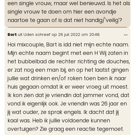
een single vrouw, maar wel benieuwd. Is het als
single vrouw te doen om hier een avondje
naartoe te gaan of is dat niet handig/'veilig'?
Wis
...
Bart
uit
Uden
schreef op
26 juli 2022
om
20:48
de
Hoi mixcouple, Bart is idd niet mijn echte naam.
me
Mijn echte naam begint met een H Wij zaten in
het bubbelbad de rechter richting de douches,
er zat nog een man bij, en op het laatst gingen
jullie wat drinken en/of roken toen ben ik naar
huis gegaan omdat ik er weer vroeg uit moest.
Ik kon zien dat je vriendin dat jammer vond, dat
vond ik eigenlijk ook. Je vriendin was 26 jaar en
jij wat ouder, ze sprak engels. Ik dacht dat jij
kaal was. Heb ik jullie voldoende kunnen
overtuigen? Zie graag een reactie tegemoet.