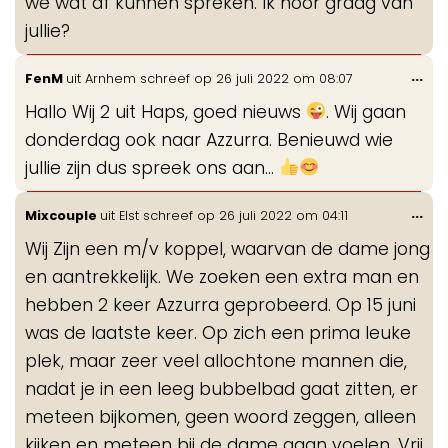
we wat af kunnen spreken. Ik hoor graag van
jullie?
Wis
...
FenM
uit
Arnhem
schreef op
26 juli 2022
om
08:07
de
Hallo Wij 2 uit Haps, goed nieuws
. Wij gaan
me
donderdag ook naar Azzurra. Benieuwd wie
jullie zijn dus spreek ons aan...
Wis
...
Mixcouple
uit
Elst
schreef op
26 juli 2022
om
04:11
de
Wij Zijn een m/v koppel, waarvan de dame jong
me
en aantrekkelijk. We zoeken een extra man en
hebben 2 keer Azzurra geprobeerd. Op 15 juni
was de laatste keer. Op zich een prima leuke
plek, maar zeer veel allochtone mannen die,
nadat je in een leeg bubbelbad gaat zitten, er
meteen bijkomen, geen woord zeggen, alleen
kijken en meteen bij de dame gaan voelen. Vrij