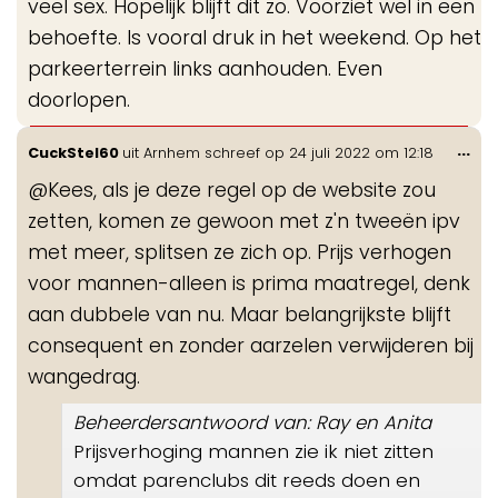
veel sex. Hopelijk blijft dit zo. Voorziet wel in een
behoefte. Is vooral druk in het weekend. Op het
parkeerterrein links aanhouden. Even
doorlopen.
Wis
...
CuckStel60
uit
Arnhem
schreef op
24 juli 2022
om
12:18
de
@Kees, als je deze regel op de website zou
me
zetten, komen ze gewoon met z'n tweeën ipv
met meer, splitsen ze zich op. Prijs verhogen
voor mannen-alleen is prima maatregel, denk
aan dubbele van nu. Maar belangrijkste blijft
consequent en zonder aarzelen verwijderen bij
wangedrag.
Beheerdersantwoord van: Ray en Anita
Prijsverhoging mannen zie ik niet zitten
omdat parenclubs dit reeds doen en