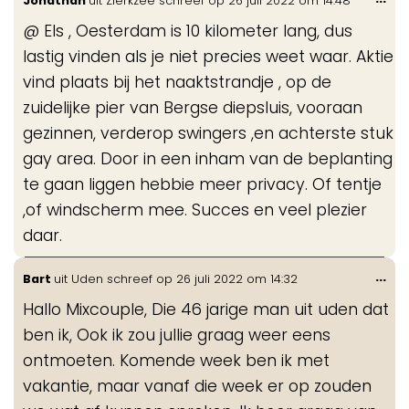
Jonathan
uit
Zierkzee
schreef op
26 juli 2022
om
14:48
de
@ Els , Oesterdam is 10 kilometer lang, dus
me
lastig vinden als je niet precies weet waar. Aktie
vind plaats bij het naaktstrandje , op de
zuidelijke pier van Bergse diepsluis, vooraan
gezinnen, verderop swingers ,en achterste stuk
gay area. Door in een inham van de beplanting
te gaan liggen hebbie meer privacy. Of tentje
,of windscherm mee. Succes en veel plezier
daar.
Wis
...
Bart
uit
Uden
schreef op
26 juli 2022
om
14:32
de
Hallo Mixcouple, Die 46 jarige man uit uden dat
me
ben ik, Ook ik zou jullie graag weer eens
ontmoeten. Komende week ben ik met
vakantie, maar vanaf die week er op zouden