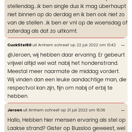
stellendag....ik ben single dus ik mag überhaupt
niet binnen op do derdag en ik ben ook niet zo
van de stellen ..ik ben er vnl op de woensdag of
zaterdag als dat zo uitkomt.
Wis
...
CuckStel60
uit
Arnhem
schreef op
22 juli 2022
om
10:42
de
@Jeroen, wij hebben daar ervaring. Er gebeurt
me
vrijwel altijd wel wat nabij het hondenstrand.
Meestal meer naarmate de middag vordert.
Wij vinden dan een leuke aandachtige man, die
respectvol kan zijn, fijn om nabij of erbij te
hebben.
Wis
...
Jeroen
uit
Arnhem
schreef op
21 juli 2022
om
15:06
de
Hallo, Hebben hier mensen ervaring als stel op
me
Laakse strand? Gister op Bussloo geweest, wel