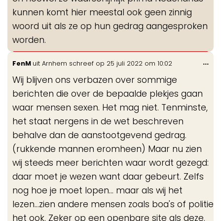
kunnen komt hier meestal ook geen zinnig
woord uit als ze op hun gedrag aangesproken
worden.
Wis
...
FenM
uit
Arnhem
schreef op
25 juli 2022
om
10:02
de
Wij blijven ons verbazen over sommige
me
berichten die over de bepaalde plekjes gaan
waar mensen sexen. Het mag niet. Tenminste,
het staat nergens in de wet beschreven
behalve dan de aanstootgevend gedrag.
(rukkende mannen eromheen) Maar nu zien
wij steeds meer berichten waar wordt gezegd:
daar moet je wezen want daar gebeurt. Zelfs
nog hoe je moet lopen... maar als wij het
lezen...zien andere mensen zoals boa's of politie
het ook. Zeker op een openbare site als deze.