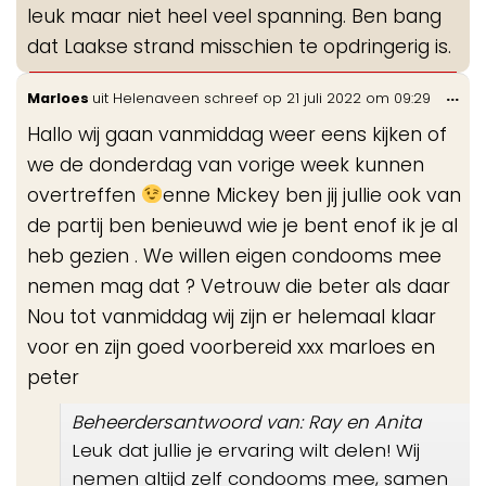
leuk maar niet heel veel spanning. Ben bang
dat Laakse strand misschien te opdringerig is.
Wis
...
Marloes
uit
Helenaveen
schreef op
21 juli 2022
om
09:29
de
Hallo wij gaan vanmiddag weer eens kijken of
me
we de donderdag van vorige week kunnen
overtreffen
enne Mickey ben jij jullie ook van
de partij ben benieuwd wie je bent enof ik je al
heb gezien . We willen eigen condooms mee
nemen mag dat ? Vetrouw die beter als daar
Nou tot vanmiddag wij zijn er helemaal klaar
voor en zijn goed voorbereid xxx marloes en
peter
Beheerdersantwoord van: Ray en Anita
Leuk dat jullie je ervaring wilt delen! Wij
nemen altijd zelf condooms mee, samen