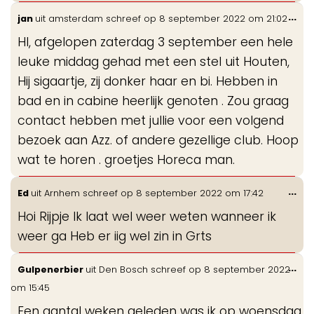
Wis
...
jan
uit
amsterdam
schreef op
8 september 2022
om
21:02
de
HI, afgelopen zaterdag 3 september een hele
me
leuke middag gehad met een stel uit Houten,
Hij sigaartje, zij donker haar en bi. Hebben in
bad en in cabine heerlijk genoten . Zou graag
contact hebben met jullie voor een volgend
bezoek aan Azz. of andere gezellige club. Hoop
wat te horen . groetjes Horeca man.
Wis
...
Ed
uit
Arnhem
schreef op
8 september 2022
om
17:42
de
Hoi Rijpje Ik laat wel weer weten wanneer ik
me
weer ga Heb er iig wel zin in Grts
Wis
...
Gulpenerbier
uit
Den Bosch
schreef op
8 september 2022
de
om
15:45
me
Een aantal weken geleden was ik op woensdag