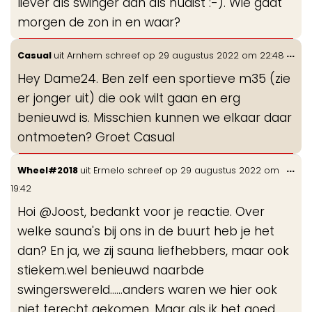
liever als swinger dan als nudist :-). Wie gaat
morgen de zon in en waar?
Wis
...
Casual
uit
Arnhem
schreef op
29 augustus 2022
om
22:48
de
Hey Dame24. Ben zelf een sportieve m35 (zie
me
er jonger uit) die ook wilt gaan en erg
benieuwd is. Misschien kunnen we elkaar daar
ontmoeten? Groet Casual
Wis
...
Wheel#2018
uit
Ermelo
schreef op
29 augustus 2022
om
de
19:42
me
Hoi @Joost, bedankt voor je reactie. Over
welke sauna's bij ons in de buurt heb je het
dan? En ja, we zij sauna liefhebbers, maar ook
stiekem.wel benieuwd naarbde
swingerswereld......anders waren we hier ook
niet terecht gekomen. Maar als ik het goed