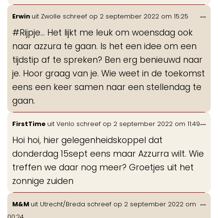
Wis
...
Erwin
uit
Zwolle
schreef op
2 september 2022
om
15:25
de
#Rijpje… Het lijkt me leuk om woensdag ook
me
naar azzura te gaan. Is het een idee om een
tijdstip af te spreken? Ben erg benieuwd naar
je. Hoor graag van je. Wie weet in de toekomst
eens een keer samen naar een stellendag te
gaan.
Wis
...
FirstTime
uit
Venlo
schreef op
2 september 2022
om
11:49
de
Hoi hoi, hier gelegenheidskoppel dat
me
donderdag 15sept eens maar Azzurra wilt. Wie
treffen we daar nog meer? Groetjes uit het
zonnige zuiden
Wis
...
M&M
uit
Utrecht/Breda
schreef op
2 september 2022
om
de
00:24