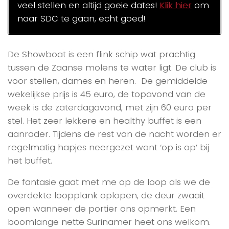
veel stellen en altijd goeie dates!
Klik hier
om
naar SDC te gaan, echt goed!
De Showboat is een flink schip wat prachtig
tussen de Zaanse molens te water ligt. De club is
voor stellen, dames en heren. De gemiddelde
wekelijkse prijs is 45 euro, de topavond van de
week is de zaterdagavond, met zijn 60 euro per
stel. Het zeer lekkere en healthy buffet is een
aanrader. Tijdens de rest van de nacht worden er
regelmatig hapjes neergezet want ‘op is op’ bij
het buffet.
De fantasie gaat met me op de loop als we de
overdekte loopplank oplopen, de deur zwaait
open wanneer de portier ons opmerkt. Een
boomlange nette Surinamer heet ons welkom.