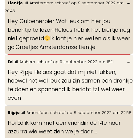
Wis
...
Lientje
uit
Amsterdam
schreef op
9 september 2022
om
de
20:46
me
Hey Gulpenerbier Wat leuk om hier jou
berichtje te lezen.Helaas heb ik het biertje nog
niet geproefd
Ik laat je hier weten als ik weer
ga.Groetjes Amsterdamse Lientje
Wis
...
Ed
uit
Arnhem
schreef op
9 september 2022
om
18:11
de
Hey Rijpje Helaas gaat dat mij niet lukken,
me
hoewel het wel leuk zou zijn samen een drankje
te doen en spannend Ik bericht tzt wel weer
even
Wis
...
Rijpje
uit
Amersfoort
schreef op
8 september 2022
om
22:58
de
Hoi Ed ik kom met een vriendin de 14e naar
me
azzurra wie weet zien we je daar ...