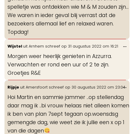
spelletje was ontdekken wie M & M zouden zijn...
We waren in ieder geval blij verrast dat de
bezoekers allemaal lief en relaxed waren.
Topdag!
Wis
...
Wijstel
uit
Arnhem
schreef op
31 augustus 2022
om
16:21
de
Morgen weer heerlijk genieten in Azzurra.
me
Verwachten er rond een uur of 2 te zijn.
Groetjes R&E
Wis
...
Rijpje
uit
Amersfoort
schreef op
30 augustus 2022
om
23:04
de
Hoi Martin en sammie jammer ..op stellendag
me
daar mag ik ..bi vrouw helaas niet alleen komen
ik ben van plan 7sept tegaan op.woensdsg
gemengde dag, wie weet zie ik jullie een x op 1
van die dagen