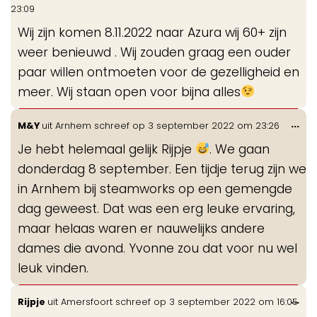
de
23:09
me
Wij zijn komen 8.11.2022 naar Azura wij 60+ zijn
weer benieuwd . Wij zouden graag een ouder
paar willen ontmoeten voor de gezelligheid en
meer. Wij staan open voor bijna alles
Wis
...
M&Y
uit
Arnhem
schreef op
3 september 2022
om
23:26
de
Je hebt helemaal gelijk Rijpje
. We gaan
me
donderdag 8 september. Een tijdje terug zijn we
in Arnhem bij steamworks op een gemengde
dag geweest. Dat was een erg leuke ervaring,
maar helaas waren er nauwelijks andere
dames die avond. Yvonne zou dat voor nu wel
leuk vinden.
Wis
...
Rijpje
uit
Amersfoort
schreef op
3 september 2022
om
16:05
de