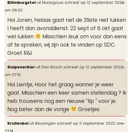
Wis
...
Bilimburgstel
uit
Maasgouw
schreef op
12 september 2022
gastenboek-
de
om
08:32
lijst
me
Hoi Jorein, helaas gaat net de 29ste niet lukken
I heeft dan avonddienst. 22 sept of 6 okt gaat
wel lukken
Misschien leuk om voor dan eens
af te spreken, wij zijn ook te vinden op SDC.
Groet R&I
Wis
...
Gulpenerbier
uit
Den Bosch
schreef op
12 september 2022
de
om
07:15
me
Hoi Lientje, Hoor het graag wanner je weer
gaat. Misschien een keer samen stellendag ? Ik
heb trouwens nog een nieuwe "tip " voor je.
Nog beter dan de vorige
Groetjes
Wis
...
Krullenbol
uit
Beuningen
schreef op
11 september 2022
om
de
23:14