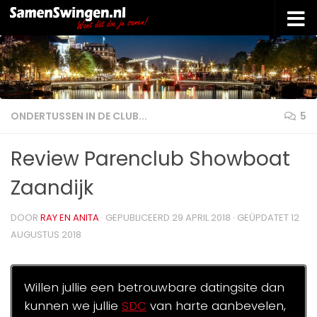
Doorgaan naar inhoud
ONDERTUSSEN IN DE CLUB...
5
Review Parenclub Showboat
Zaandijk
DOOR
RAY EN ANITA
· GEPUBLICEERD
29 APRIL 2018
· GEÜPDATET
12
AUGUSTUS 2018
Willen jullie een betrouwbare datingsite dan
kunnen we jullie
SDC
van harte aanbevelen,