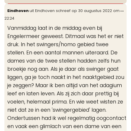
Wis
...
Eindhoven
uit
Eindhoven
schreef op
30 augustus 2022
om
de
22:24
me
Vanmiddag laat in de middag even bij
Engelermeer geweest. Ditmaal was het er niet
druk. In het swingers/homo gebied twee
stellen. En een aantal mannen uiteraard. De
dames van de twee stellen hadden zelfs hun
broekje nog aan. Als je daar als swinger gaat
liggen, ga je toch naakt in het naaktgebied zou
je zeggen? Maar ik ben altijd van het adagium
leef en laten leven. Als zij zich daar prettig bij
voelen, helemaal prima. En wie weet wisten ze
niet dat ze in een 'swingergebied' lagen.
Ondertussen had ik wel regelmatig oogcontact
en vaak een glimlach van een dame van een