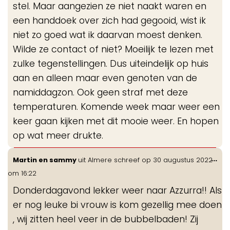
stel. Maar aangezien ze niet naakt waren en
een handdoek over zich had gegooid, wist ik
niet zo goed wat ik daarvan moest denken.
Wilde ze contact of niet? Moeilijk te lezen met
zulke tegenstellingen. Dus uiteindelijk op huis
aan en alleen maar even genoten van de
namiddagzon. Ook geen straf met deze
temperaturen. Komende week maar weer een
keer gaan kijken met dit mooie weer. En hopen
op wat meer drukte.
Wis
...
Martin en sammy
uit
Almere
schreef op
30 augustus 2022
de
om
16:22
me
Donderdagavond lekker weer naar Azzurra!! Als
er nog leuke bi vrouw is kom gezellig mee doen
, wij zitten heel veer in de bubbelbaden! Zij