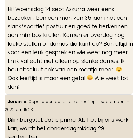
me
Hi! Woensdag 14 sept Azzurra weer eens
bezoeken. Ben een man van 35 jaar met een
slank/sportief postuur en goed te herkennen
aan mijn bos krullen. Komen er overdag nog
leuke stellen of dames die kant op? Ben altijd in
voor een leuk gesprek en wie weet nog meer.
En ik val echt niet alleen op slanke dames. Ik
hou absoluut ook van een maatje meer.
Ook leeftijd is maar een getal
Wie weet tot
dan?
Wis
...
Jorein
uit
Capelle aan de IJssel
schreef op
11 september
de
2022
om
15:23
me
Bilimburgstel: dat is prima. Als het bij ons werk
kan, wordt het donderdagmiddag 29
september.