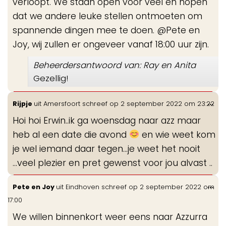
verloopt. We staan open voor veel en hopen
dat we andere leuke stellen ontmoeten om
spannende dingen mee te doen. @Pete en
Joy, wij zullen er ongeveer vanaf 18:00 uur zijn.
Beheerdersantwoord van: Ray en Anita
Gezellig!
Wis
...
Rijpje
uit
Amersfoort
schreef op
2 september 2022
om
23:22
de
Hoi hoi Erwin..ik ga woensdag naar azz maar
me
heb al een date die avond
en wie weet kom
je wel iemand daar tegen...je weet het nooit
...veel plezier en pret gewenst voor jou alvast ..
Wis
...
Pete en Joy
uit
Eindhoven
schreef op
2 september 2022
om
de
17:00
me
We willen binnenkort weer eens naar Azzurra