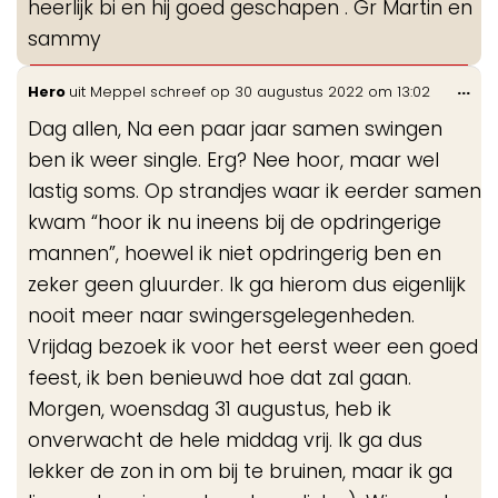
heerlijk bi en hij goed geschapen . Gr Martin en
sammy
Wis
...
Hero
uit
Meppel
schreef op
30 augustus 2022
om
13:02
de
Dag allen, Na een paar jaar samen swingen
me
ben ik weer single. Erg? Nee hoor, maar wel
lastig soms. Op strandjes waar ik eerder samen
kwam “hoor ik nu ineens bij de opdringerige
mannen”, hoewel ik niet opdringerig ben en
zeker geen gluurder. Ik ga hierom dus eigenlijk
nooit meer naar swingersgelegenheden.
Vrijdag bezoek ik voor het eerst weer een goed
feest, ik ben benieuwd hoe dat zal gaan.
Morgen, woensdag 31 augustus, heb ik
onverwacht de hele middag vrij. Ik ga dus
lekker de zon in om bij te bruinen, maar ik ga