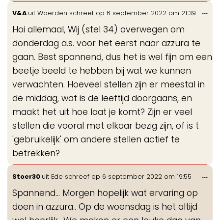
Wis
...
V&A
uit
Woerden
schreef op
6 september 2022
om
21:39
de
Hoi allemaal, Wij (stel 34) overwegen om
me
donderdag a.s. voor het eerst naar azzura te
gaan. Best spannend, dus het is wel fijn om een
beetje beeld te hebben bij wat we kunnen
verwachten. Hoeveel stellen zijn er meestal in
de middag, wat is de leeftijd doorgaans, en
maakt het uit hoe laat je komt? Zijn er veel
stellen die vooral met elkaar bezig zijn, of is t
'gebruikelijk' om andere stellen actief te
betrekken?
Wis
...
Stoer30
uit
Ede
schreef op
6 september 2022
om
19:55
de
Spannend... Morgen hopelijk wat ervaring op
me
doen in azzura.. Op de woensdag is het altijd