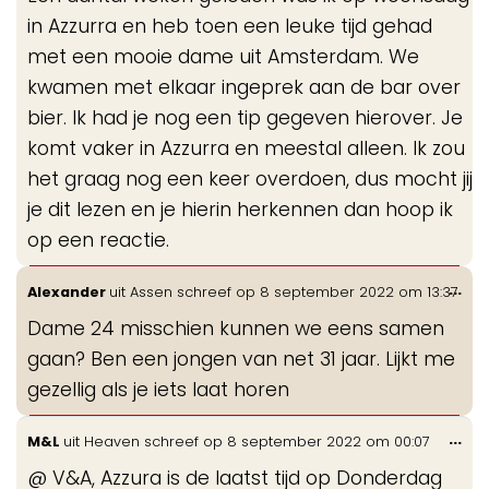
in Azzurra en heb toen een leuke tijd gehad
met een mooie dame uit Amsterdam. We
kwamen met elkaar ingeprek aan de bar over
bier. Ik had je nog een tip gegeven hierover. Je
komt vaker in Azzurra en meestal alleen. Ik zou
het graag nog een keer overdoen, dus mocht jij
je dit lezen en je hierin herkennen dan hoop ik
op een reactie.
Wis
...
Alexander
uit
Assen
schreef op
8 september 2022
om
13:37
de
Dame 24 misschien kunnen we eens samen
me
gaan? Ben een jongen van net 31 jaar. Lijkt me
gezellig als je iets laat horen
Wis
...
M&L
uit
Heaven
schreef op
8 september 2022
om
00:07
de
@ V&A, Azzura is de laatst tijd op Donderdag
me