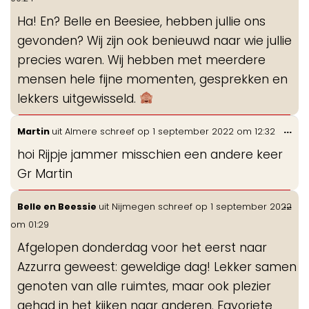
me
Ha! En? Belle en Beesiee, hebben jullie ons
gevonden? Wij zijn ook benieuwd naar wie jullie
precies waren. Wij hebben met meerdere
mensen hele fijne momenten, gesprekken en
lekkers uitgewisseld.
Wis
...
Martin
uit
Almere
schreef op
1 september 2022
om
12:32
de
hoi Rijpje jammer misschien een andere keer
me
Gr Martin
Wis
...
Belle en Beessie
uit
Nijmegen
schreef op
1 september 2022
de
om
01:29
me
Afgelopen donderdag voor het eerst naar
Azzurra geweest: geweldige dag! Lekker samen
genoten van alle ruimtes, maar ook plezier
gehad in het kijken naar anderen. Favoriete