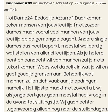
Wis
...
Eindhoven#99
uit
Eindhoven
schreef op
29 augustus 2022
de
om
11:46
me
Hoi Dame24, Bedoel je Azzurra? Daar komen
zeker mensen van jouw leeftijd (niet zozeer
dames maar vooral veel mannen van jouw
leeftijd op de gemengde dagen). Andere single
dames dus heel beperkt, meestal wel aardig
wat stellen van allerlei leeftijden. Als je hetero
bent en aandacht wil van mannen zul je niets
tekort komen. Wees wel duidelijk in wat je wil en
geef goed je grenzen aan. Behoorlijk wat
mannen zullen zich vaak aan je opdringen
namelijk. Het tijdstip maakt niet zoveel uit, wij
als jonge dertigers gaan meestal heel vroeg in
de avond tot sluitingstijd. Wij gaan echter
tegenwoordig alleen nog naar de stellendagen.