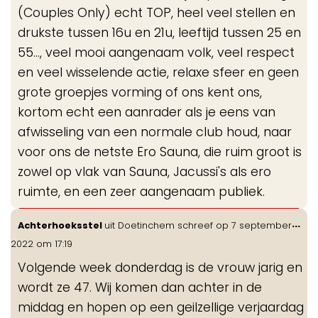
(Couples Only) echt TOP, heel veel stellen en
drukste tussen 16u en 21u, leeftijd tussen 25 en
55..., veel mooi aangenaam volk, veel respect
en veel wisselende actie, relaxe sfeer en geen
grote groepjes vorming of ons kent ons,
kortom echt een aanrader als je eens van
afwisseling van een normale club houd, naar
voor ons de netste Ero Sauna, die ruim groot is
zowel op vlak van Sauna, Jacussi's als ero
ruimte, en een zeer aangenaam publiek.
Wis
...
Achterhoeksstel
uit
Doetinchem
schreef op
7 september
de
2022
om
17:19
me
Volgende week donderdag is de vrouw jarig en
wordt ze 47. Wij komen dan achter in de
middag en hopen op een geilzellige verjaardag