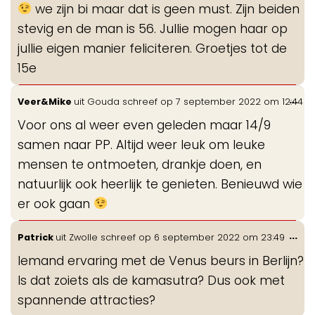
we zijn bi maar dat is geen must. Zijn beiden
stevig en de man is 56. Jullie mogen haar op
jullie eigen manier feliciteren. Groetjes tot de
15e
Wis
...
Veer&Mike
uit
Gouda
schreef op
7 september 2022
om
12:44
de
Voor ons al weer even geleden maar 14/9
me
samen naar PP. Altijd weer leuk om leuke
mensen te ontmoeten, drankje doen, en
natuurlijk ook heerlijk te genieten. Benieuwd wie
er ook gaan
Wis
...
Patrick
uit
Zwolle
schreef op
6 september 2022
om
23:49
de
Iemand ervaring met de Venus beurs in Berlijn?
me
Is dat zoiets als de kamasutra? Dus ook met
spannende attracties?