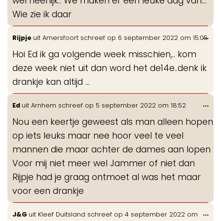
wel heerlijk.. We maken er een leuke dag van...
Wie zie ik daar
Wis
...
Rijpje
uit
Amersfoort
schreef op
6 september 2022
om
15:05
de
Hoi Ed ik ga volgende week misschien,.. kom
me
deze week niet uit dan word het de14e..denk ik
drankje kan altijd ...
Wis
...
Ed
uit
Arnhem
schreef op
5 september 2022
om
18:52
de
Nou een keertje geweest als man alleen hopen
me
op iets leuks maar nee hoor veel te veel
mannen die maar achter de dames aan lopen
Voor mij niet meer wel Jammer of niet dan
Rijpje had je graag ontmoet al was het maar
voor een drankje
Wis
...
J&G
uit
Kleef Duitsland
schreef op
4 september 2022
om