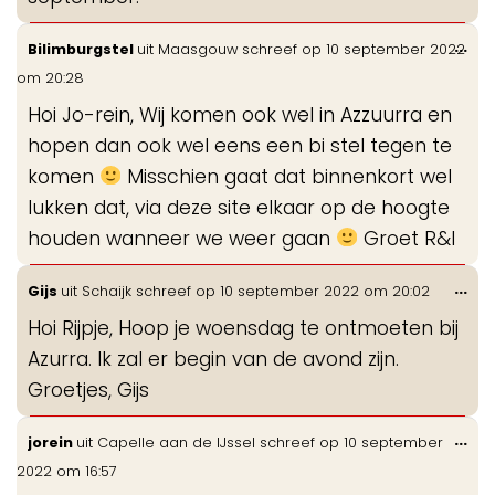
Wis
...
Bilimburgstel
uit
Maasgouw
schreef op
10 september 2022
de
om
20:28
me
Hoi Jo-rein, Wij komen ook wel in Azzuurra en
hopen dan ook wel eens een bi stel tegen te
komen
Misschien gaat dat binnenkort wel
lukken dat, via deze site elkaar op de hoogte
houden wanneer we weer gaan
Groet R&I
Wis
...
Gijs
uit
Schaijk
schreef op
10 september 2022
om
20:02
de
Hoi Rijpje, Hoop je woensdag te ontmoeten bij
me
Azurra. Ik zal er begin van de avond zijn.
Groetjes, Gijs
Wis
...
jorein
uit
Capelle aan de IJssel
schreef op
10 september
de
2022
om
16:57
me