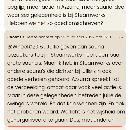
begrijp, meer actie in Azzurra, meer sauna idee
waar sex gelegenheid is bij Steamworks.
Hebben we het zo goed omschreven?
Wis
...
Joost
uit
Heeze
schreef op
29 augustus 2022
om
15:13
de
@Wheel#2018 , Jullie geven aan sauna
me
bezoekers te zijn. Steamworks heeft een paar
grote sauna's. Maar ik heb in Steamworks over
andere sauna's die dichter bij jullie zijn ook
goede verhalen gehoord. Azzurra spreekt tot
de verbeelding, omdat daar vaak veel actie is.
Maar in deze gelegenheden betreden jullie de
swingers wereld. En dat kan wennen zijn. En ook
het proberen waard. Wellicht is het wijsheid om
ge-organiseerd te gaan. Dus, met anderen.