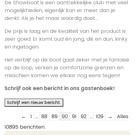
De Showboat is een aantrekkelijke club met veel
mogelijkheden, eigenlijk kan er meer dan je
denkt. Als je het maar waardig doet…
De prijs is laag en de kwaliteit van het product is
zeer goed. Er komt oud én jong, dik en dun, kinky
en ingetogen.
Het verblijf op de boot gaat zeker met je fantasie
op de loop, verken je comfortzone grenzen en
misschien komen we elkaar nog eens tegen!!
Schrijf ook een bericht in ons gastenboek!
Navigatie
←
1
...
88
89
90
91
92
...
109
→
Alles
door
10895 berichten.
de