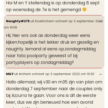
Hoi M en Y stellendag is op donderdag 8 sept
me
op woensdag de 7e is het gemengd
Wis
...
Naughty#275
uit
Doetinchem
schreef op
3 september 2022
de
om
14:06
me
Hii, hier wrs ook as donderdag weer eens
kijken.hopelijk is het lekker druk en gezellig en
naughty. Iemand al eens op.zondagmiddag
naar fata poolparty geweest of bij
partyplayers op zondagmiddag?
Wis
...
M&Y
uit
Arnhem
schreef op
3 september 2022
om
10:30
de
Hallo allemaal, wij v30 en m35 zijn van plan om
me
donderdag 7 september naar de couples only
bij Azzurra te gaan. Voor ons is dit de eerste
keer, dus we zijn benieuwd hoe een avond