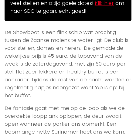
veel stellen en altijd goeie dates!
Klik hier
om
naar SDC te gaan, echt goed!
De Showboat is een flink schip wat prachtig
tussen de Zaanse molens te water ligt. De club is
voor stellen, dames en heren. De gemiddelde
wekelijkse prijs is 45 euro, de topavond van de
week is de zaterdagavond, met zijn 60 euro per
stel. Het zeer lekkere en healthy buffet is een
aanrader. Tijdens de rest van de nacht worden er
regelmatig hapjes neergezet want ‘op is op’ bij
het buffet.
De fantasie gaat met me op de loop als we de
overdekte loopplank oplopen, de deur zwaait
open wanneer de portier ons opmerkt. Een
boomlange nette Surinamer heet ons welkom.