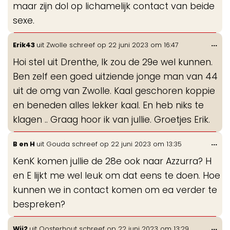
maar zijn dol op lichamelijk contact van beide
sexe.
Wis
...
Erik43
uit
Zwolle
schreef op
22 juni 2023
om
16:47
de
Hoi stel uit Drenthe, Ik zou de 29e wel kunnen.
me
Ben zelf een goed uitziende jonge man van 44
uit de omg van Zwolle. Kaal geschoren koppie
en beneden alles lekker kaal. En heb niks te
klagen .. Graag hoor ik van jullie. Groetjes Erik.
Wis
...
B en H
uit
Gouda
schreef op
22 juni 2023
om
13:35
de
KenK komen jullie de 28e ook naar Azzurra? H
me
en E lijkt me wel leuk om dat eens te doen. Hoe
kunnen we in contact komen om ea verder te
bespreken?
Wis
...
Wij2
uit
Oosterhout
schreef op
22 juni 2023
om
13:29