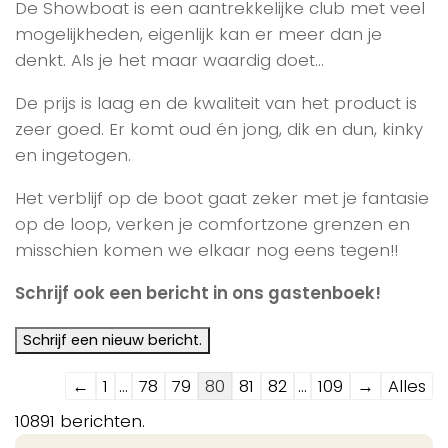
De Showboat is een aantrekkelijke club met veel
mogelijkheden, eigenlijk kan er meer dan je
denkt. Als je het maar waardig doet…
De prijs is laag en de kwaliteit van het product is
zeer goed. Er komt oud én jong, dik en dun, kinky
en ingetogen.
Het verblijf op de boot gaat zeker met je fantasie
op de loop, verken je comfortzone grenzen en
misschien komen we elkaar nog eens tegen!!
Schrijf ook een bericht in ons gastenboek!
Navigatie
←
1
...
78
79
80
81
82
...
109
→
Alles
door
10891 berichten.
de