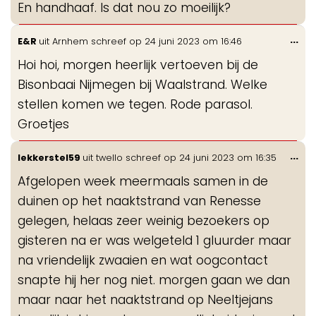
En handhaaf. Is dat nou zo moeilijk?
Wis
...
E&R
uit
Arnhem
schreef op
24 juni 2023
om
16:46
de
Hoi hoi, morgen heerlijk vertoeven bij de
me
Bisonbaai Nijmegen bij Waalstrand. Welke
stellen komen we tegen. Rode parasol.
Groetjes
Wis
...
lekkerstel59
uit
twello
schreef op
24 juni 2023
om
16:35
de
Afgelopen week meermaals samen in de
me
duinen op het naaktstrand van Renesse
gelegen, helaas zeer weinig bezoekers op
gisteren na er was welgeteld 1 gluurder maar
na vriendelijk zwaaien en wat oogcontact
snapte hij her nog niet. morgen gaan we dan
maar naar het naaktstrand op Neeltjejans