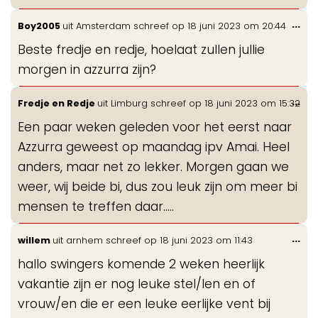
Wis
...
Boy2005
uit
Amsterdam
schreef op
18 juni 2023
om
20:44
de
Beste fredje en redje, hoelaat zullen jullie
me
morgen in azzurra zijn?
Wis
...
Fredje en Redje
uit
Limburg
schreef op
18 juni 2023
om
15:32
de
Een paar weken geleden voor het eerst naar
me
Azzurra geweest op maandag ipv Amai. Heel
anders, maar net zo lekker. Morgen gaan we
weer, wij beide bi, dus zou leuk zijn om meer bi
mensen te treffen daar.....
Wis
...
willem
uit
arnhem
schreef op
18 juni 2023
om
11:43
de
hallo swingers komende 2 weken heerlijk
me
vakantie zijn er nog leuke stel/len en of
vrouw/en die er een leuke eerlijke vent bij