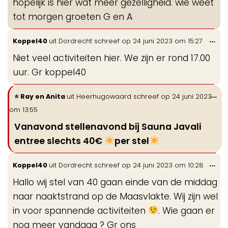
hopelijk is hier wat meer gezelligheid. wie weet
tot morgen groeten G en A
Wis
...
Koppel40
uit
Dordrecht
schreef op
24 juni 2023
om
15:27
de
Niet veel activiteiten hier. We zijn er rond 17.00
me
uur. Gr koppel40
Wi
...
Ray en Anita
uit
Heerhugowaard
schreef op
24 juni 2023
de
om
13:55
me
Vanavond stellenavond bij Sauna Javali
entree slechts 40€
per stel
Wis
...
Koppel40
uit
Dordrecht
schreef op
24 juni 2023
om
10:28
de
Hallo wij stel van 40 gaan einde van de middag
me
naar naaktstrand op de Maasvlakte. Wij zijn wel
in voor spannende activiteiten
. Wie gaan er
nog meer vandaag ? Gr ons