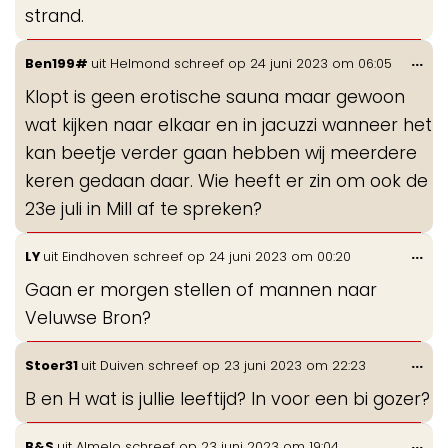
strand.
Wis
...
Ben199#
uit
Helmond
schreef op
24 juni 2023
om
06:05
de
Klopt is geen erotische sauna maar gewoon
me
wat kijken naar elkaar en in jacuzzi wanneer het
kan beetje verder gaan hebben wij meerdere
keren gedaan daar. Wie heeft er zin om ook de
23e juli in Mill af te spreken?
Wis
...
LY
uit
Eindhoven
schreef op
24 juni 2023
om
00:20
de
Gaan er morgen stellen of mannen naar
me
Veluwse Bron?
Wis
...
Stoer31
uit
Duiven
schreef op
23 juni 2023
om
22:23
de
B en H wat is jullie leeftijd? In voor een bi gozer?
me
Wis
...
B&S
uit
Almelo
schreef op
23 juni 2023
om
19:04