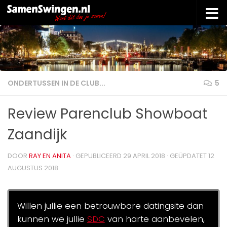
Doorgaan naar inhoud
ONDERTUSSEN IN DE CLUB...
5
Review Parenclub Showboat
Zaandijk
DOOR
RAY EN ANITA
· GEPUBLICEERD
29 APRIL 2018
· GEÜPDATET
12
AUGUSTUS 2018
Willen jullie een betrouwbare datingsite dan
kunnen we jullie
SDC
van harte aanbevelen,