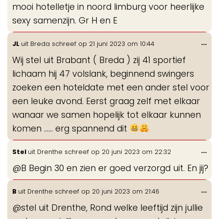
mooi hotelletje in noord limburg voor heerlijke
sexy samenzijn. Gr H en E
Wis
...
JL
uit
Breda
schreef op
21 juni 2023
om
10:44
de
Wij stel uit Brabant ( Breda ) zij 41 sportief
me
lichaam hij 47 volslank, beginnend swingers
zoeken een hoteldate met een ander stel voor
een leuke avond. Eerst graag zelf met elkaar
wanaar we samen hopelijk tot elkaar kunnen
komen …… erg spannend dit
Wis
...
Stel
uit
Drenthe
schreef op
20 juni 2023
om
22:32
de
@B Begin 30 en zien er goed verzorgd uit. En jij?
me
Wis
...
B
uit
Drenthe
schreef op
20 juni 2023
om
21:46
de
@stel uit Drenthe, Rond welke leeftijd zijn jullie
me