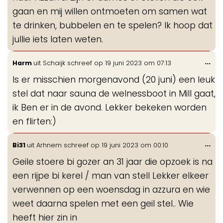
gaan en mij willen ontmoeten om samen wat
te drinken, bubbelen en te spelen? Ik hoop dat
jullie iets laten weten.
Wis
...
Harm
uit
Schaijk
schreef op
19 juni 2023
om
07:13
de
Is er misschien morgenavond (20 juni) een leuk
me
stel dat naar sauna de welnessboot in Mill gaat,
ik Ben er in de avond. Lekker bekeken worden
en flirten:)
Wis
...
Bi31
uit
Arhnem
schreef op
19 juni 2023
om
00:10
de
Geile stoere bi gozer an 31 jaar die opzoek is na
me
een rijpe bi kerel / man van stell Lekker elkeer
verwennen op een woensdag in azzura en wie
weet daarna spelen met een geil stel.. Wie
heeft hier zin in