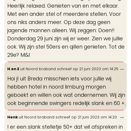
Heerlijk relaxed. Genieten van en met elkaar.
Met een ander stel of meerdere stellen. Voor
ons niks anders meer. Op deze dag geen
jagende mannen alleen. Wij zeggen: Doen!!
Donderdag 29 juni zijn wij er weer. Zien we jullie
ook. Wij zijn stel 50ers en qillen genieten. Tot de
29e? M&I
Wis
...
H en E
uit
Noord braband
schreef op
21 juni 2023
om
14:25
de
Hoi jl uit Breda misschien iets voor jullie wij
me
hebben hotel in noord limburg morgen
geboekt en willen ook wat ondernemen. Wij zijn
ook beginnende swingers redelijk slank en 60 +.
Wis
...
Henk
uit
Noord braband
schreef op
21 juni 2023
om
14:20
de
I er een slank stelletje 50+ dat wil afspreken in
me