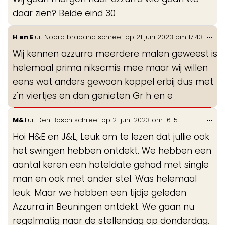
me
daar zien? Beide eind 30
Wis
...
H en E
uit
Noord braband
schreef op
21 juni 2023
om
17:43
de
Wij kennen azzurra meerdere malen geweest is
me
helemaal prima nikscmis mee maar wij willen
eens wat anders gewoon koppel erbij dus met
z'n viertjes en dan genieten Gr h en e
Wis
...
M&I
uit
Den Bosch
schreef op
21 juni 2023
om
16:15
de
Hoi H&E en J&L, Leuk om te lezen dat jullie ook
me
het swingen hebben ontdekt. We hebben een
aantal keren een hoteldate gehad met single
man en ook met ander stel. Was helemaal
leuk. Maar we hebben een tijdje geleden
Azzurra in Beuningen ontdekt. We gaan nu
regelmatig naar de stellendag op donderdag.