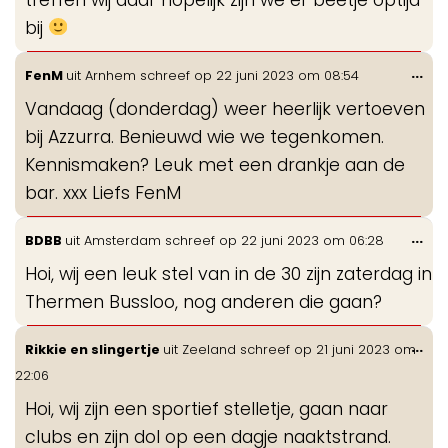
bij
Wis
...
FenM
uit
Arnhem
schreef op
22 juni 2023
om
08:54
de
Vandaag (donderdag) weer heerlijk vertoeven
me
bij Azzurra. Benieuwd wie we tegenkomen.
Kennismaken? Leuk met een drankje aan de
bar. xxx Liefs FenM
Wis
...
BDBB
uit
Amsterdam
schreef op
22 juni 2023
om
06:28
de
Hoi, wij een leuk stel van in de 30 zijn zaterdag in
me
Thermen Bussloo, nog anderen die gaan?
Wis
...
Rikkie en slingertje
uit
Zeeland
schreef op
21 juni 2023
om
de
22:06
me
Hoi, wij zijn een sportief stelletje, gaan naar
clubs en zijn dol op een dagje naaktstrand.