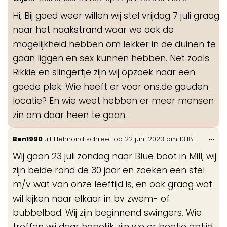
de
Hi, Bij goed weer willen wij stel vrijdag 7 juli graag
me
naar het naakstrand waar we ook de
mogelijkheid hebben om lekker in de duinen te
gaan liggen en sex kunnen hebben. Net zoals
Rikkie en slingertje zijn wij opzoek naar een
goede plek. Wie heeft er voor ons.de gouden
locatie? En wie weet hebben er meer mensen
zin om daar heen te gaan.
Wis
...
Ben1990
uit
Helmond
schreef op
22 juni 2023
om
13:18
de
Wij gaan 23 juli zondag naar Blue boot in Mill, wij
me
zijn beide rond de 30 jaar en zoeken een stel
m/v wat van onze leeftijd is, en ook graag wat
wil kijken naar elkaar in bv zwem- of
bubbelbad. Wij zijn beginnend swingers. Wie
treffen wij daar hopelijk zijn we er beetje optijd