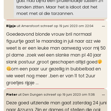
gast had bijna een prullenbakje tussen zn
tanden zitten. Maar het is idioot dat het
moet met al die tarzannen.
Wis
...
Rijpje
uit
Amersfoort
schreef op
19 juni 2023
om
22:04
de
Goedeavond blonde vrouw bril normaal
me
figuurtje gaat 1e maandag in juli naar azz wie
weet is er een leuke man aanwezig voor mij 50
pl dame ..zoek wel een slanke man pl 40 jaar
slank postuur ,groot geschapen altijd goed
om een paar uur gezellig in bubbelbad en
wie weet nog meer ..ben er van 11 tot 2uur
groetjes rijpje ....
Wis
...
Pieter
uit
Den Dungen
schreef op
19 juni 2023
om
11:38
de
Deze goed uitziende man gaat zaterdag 24 juni
me
naar Azzurra. Zijn er dames of stellen die ook