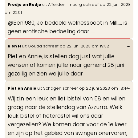
Wis
...
Fredje en Redje
uit
Afferden limburg
schreef op
22 juni 2023
de
om
22:51
me
@Ben1980, Je bedoeld welnessboot in Mill..... is
geen erotische bedoeling daar.......
Wis
...
B en H
uit
Gouda
schreef op
22 juni 2023
om
19:32
de
Piet en Annie, is stellen dag juist wat jullie
me
wensen of komen jullie naar gemend 28 juni
gezellig en zien we jullie daar
Wis
...
Piet en Annie
uit
Schagen
schreef op
22 juni 2023
om
18:44
de
Wij zijn een leuk en lief bistel van 58 en willen
me
graag naar de stellendag van Azzurra. Welk
leuk bistel of heterostel wil ons daar
vergezellen? We komen daar voor de 1e keer
en zijn op het gebied van swingen onervaren,