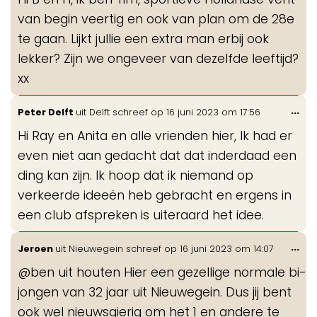
me
van begin veertig en ook van plan om de 28e
te gaan. Lijkt jullie een extra man erbij ook
lekker? Zijn we ongeveer van dezelfde leeftijd?
xx
Wis
...
Peter Delft
uit
Delft
schreef op
16 juni 2023
om
17:56
de
Hi Ray en Anita en alle vrienden hier, Ik had er
me
even niet aan gedacht dat dat inderdaad een
ding kan zijn. Ik hoop dat ik niemand op
verkeerde ideeën heb gebracht en ergens in
een club afspreken is uiteraard het idee.
Wis
...
Jeroen
uit
Nieuwegein
schreef op
16 juni 2023
om
14:07
de
@ben uit houten Hier een gezellige normale bi-
me
jongen van 32 jaar uit Nieuwegein. Dus jij bent
ook wel nieuwsgierig om het 1 en andere te