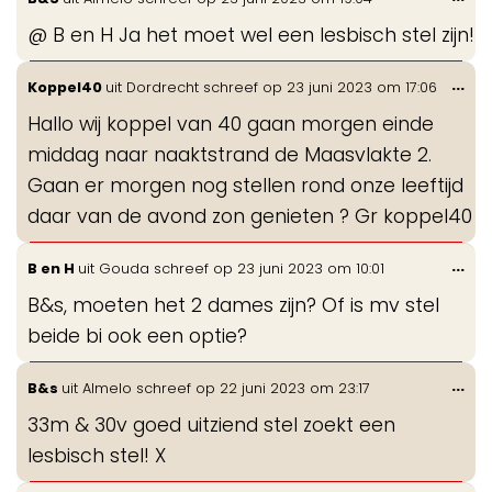
de
@ B en H Ja het moet wel een lesbisch stel zijn!
me
Wis
...
Koppel40
uit
Dordrecht
schreef op
23 juni 2023
om
17:06
de
Hallo wij koppel van 40 gaan morgen einde
me
middag naar naaktstrand de Maasvlakte 2.
Gaan er morgen nog stellen rond onze leeftijd
daar van de avond zon genieten ? Gr koppel40
Wis
...
B en H
uit
Gouda
schreef op
23 juni 2023
om
10:01
de
B&s, moeten het 2 dames zijn? Of is mv stel
me
beide bi ook een optie?
Wis
...
B&s
uit
Almelo
schreef op
22 juni 2023
om
23:17
de
33m & 30v goed uitziend stel zoekt een
me
lesbisch stel! X