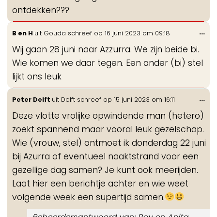
ontdekken???
Wis
...
B en H
uit
Gouda
schreef op
16 juni 2023
om
09:18
de
Wij gaan 28 juni naar Azzurra. We zijn beide bi.
me
Wie komen we daar tegen. Een ander (bi) stel
lijkt ons leuk
Wis
...
Peter Delft
uit
Delft
schreef op
15 juni 2023
om
16:11
de
Deze vlotte vrolijke opwindende man (hetero)
me
zoekt spannend maar vooral leuk gezelschap.
Wie (vrouw, stel) ontmoet ik donderdag 22 juni
bij Azurra of eventueel naaktstrand voor een
gezellige dag samen? Je kunt ook meerijden.
Laat hier een berichtje achter en wie weet
volgende week een supertijd samen.
Beheerdersantwoord van: Ray en Anita