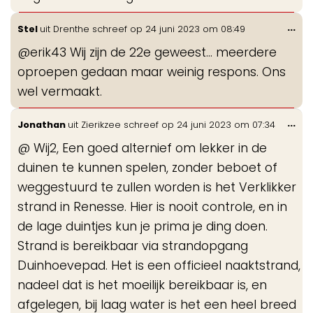
Wis
...
Stel
uit
Drenthe
schreef op
24 juni 2023
om
08:49
de
@erik43 Wij zijn de 22e geweest… meerdere
me
oproepen gedaan maar weinig respons. Ons
wel vermaakt.
Wis
...
Jonathan
uit
Zierikzee
schreef op
24 juni 2023
om
07:34
de
@ Wij2, Een goed alternief om lekker in de
me
duinen te kunnen spelen, zonder beboet of
weggestuurd te zullen worden is het Verklikker
strand in Renesse. Hier is nooit controle, en in
de lage duintjes kun je prima je ding doen.
Strand is bereikbaar via strandopgang
Duinhoevepad. Het is een officieel naaktstrand,
nadeel dat is het moeilijk bereikbaar is, en
afgelegen, bij laag water is het een heel breed