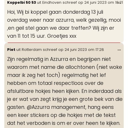
Wis
...
Koppelbi 50 53
uit
Eindhoven
schreef op
24 juni 2023
om
18:21
gastenboek-
de
lijst
Hoi, Wij bi koppel gaan donderdag 13 juli
me
overdag weer naar azzurra, welk gezellig, mooi
,en geil stel gaan we daar treffen? Wij zijn er
van 11 tot 15 uur. Groetjes xxx
Wis
...
Piet
uit
Rotterdam
schreef op
24 juni 2023
om
17:28
de
Zijn regelmatig in Azzurra en begrijpen niet
me
waarom met name die allochtonen (niet woke
maar ik zeg het toch) regelmatig het lef
hebben om totaal respectloos over de
afsluitbare hokjes heen kijken. En inderdaad als
je er wat van zegt krijg je een grote bek van die
gasten. @Azzurra management, hang eens
een keer stickers op die hokjes met de tekst
dat het verboden is om er over heen te kijken.