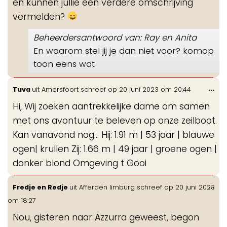
en kunnen jullie een verdere omschrijving
vermelden?
Beheerdersantwoord van: Ray en Anita
En waarom stel jij je dan niet voor? komop
toon eens wat
Wis
...
Tuva
uit
Amersfoort
schreef op
20 juni 2023
om
20:44
de
Hi, Wij zoeken aantrekkelijke dame om samen
me
met ons avontuur te beleven op onze zeilboot.
Kan vanavond nog… Hij: 1.91 m | 53 jaar | blauwe
ogen| krullen Zij: 1.66 m | 49 jaar | groene ogen |
donker blond Omgeving t Gooi
Wis
...
Fredje en Redje
uit
Afferden limburg
schreef op
20 juni 2023
de
om
18:27
me
Nou, gisteren naar Azzurra geweest, begon