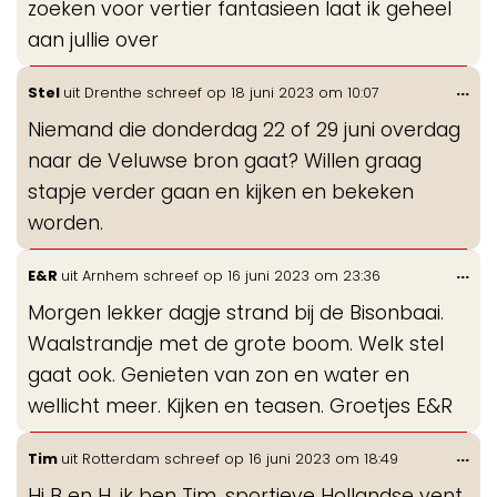
zoeken voor vertier fantasieen laat ik geheel
aan jullie over
Wis
...
Stel
uit
Drenthe
schreef op
18 juni 2023
om
10:07
de
Niemand die donderdag 22 of 29 juni overdag
me
naar de Veluwse bron gaat? Willen graag
stapje verder gaan en kijken en bekeken
worden.
Wis
...
E&R
uit
Arnhem
schreef op
16 juni 2023
om
23:36
de
Morgen lekker dagje strand bij de Bisonbaai.
me
Waalstrandje met de grote boom. Welk stel
gaat ook. Genieten van zon en water en
wellicht meer. Kijken en teasen. Groetjes E&R
Wis
...
Tim
uit
Rotterdam
schreef op
16 juni 2023
om
18:49
de
Hi B en H, ik ben Tim, sportieve Hollandse vent