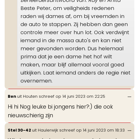
Beste Peter, om veiligheids redenen
raden wij dames af, om bij vreemden in
de auto te stappen. Zij hebben dan geen
controle meer over hun lot. Ook verdwijnt
iemand in de massa auto's en kan niet
meer gevonden worden. Dus helemaal
prima dat je een dame het hof wilt
maken, maar blijf allemaal vooral goed
uitkijken. Laat iemand anders de regie niet
overnemen.
Wis
...
Ben
uit
Houten
schreef op
14 juni 2023
om
22:25
de
Hi hi Nog leuke bi jongens hier?:) die ook
me
nieuwschierig zijn
Wis
...
Stel 30-42
uit
Haulerwijk
schreef op
14 juni 2023
om
18:33
de