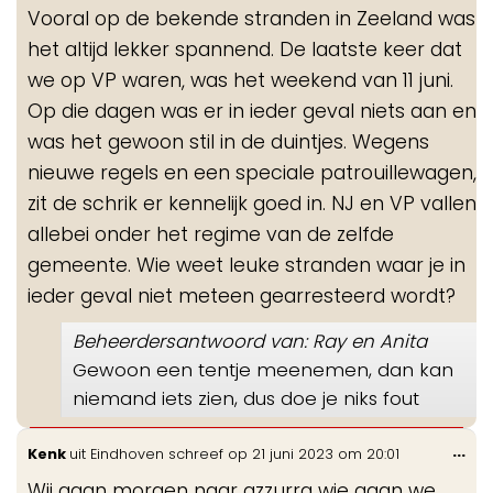
Vooral op de bekende stranden in Zeeland was
het altijd lekker spannend. De laatste keer dat
we op VP waren, was het weekend van 11 juni.
Op die dagen was er in ieder geval niets aan en
was het gewoon stil in de duintjes. Wegens
nieuwe regels en een speciale patrouillewagen,
zit de schrik er kennelijk goed in. NJ en VP vallen
allebei onder het regime van de zelfde
gemeente. Wie weet leuke stranden waar je in
ieder geval niet meteen gearresteerd wordt?
Beheerdersantwoord van: Ray en Anita
Gewoon een tentje meenemen, dan kan
niemand iets zien, dus doe je niks fout
Wis
...
Kenk
uit
Eindhoven
schreef op
21 juni 2023
om
20:01
de
Wij gaan morgen naar azzurra wie gaan we