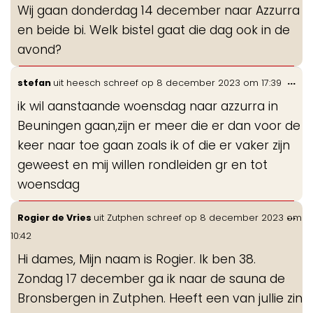
Wij gaan donderdag 14 december naar Azzurra
en beide bi. Welk bistel gaat die dag ook in de
avond?
Wis
...
stefan
uit
heesch
schreef op
8 december 2023
om
17:39
de
ik wil aanstaande woensdag naar azzurra in
me
Beuningen gaan,zijn er meer die er dan voor de
keer naar toe gaan zoals ik of die er vaker zijn
geweest en mij willen rondleiden gr en tot
woensdag
Wis
...
Rogier de Vries
uit
Zutphen
schreef op
8 december 2023
om
de
10:42
me
Hi dames, Mijn naam is Rogier. Ik ben 38.
Zondag 17 december ga ik naar de sauna de
Bronsbergen in Zutphen. Heeft een van jullie zin