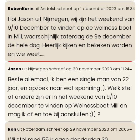
Wis
...
RobenKarin
uit
Andelst
schreef op
1 december 2023
om
16:34
de
Hoi Jason uit Nijmegen, wij zijn het weekend van
me
9/10 December te vinden op de wellness boot
in Mill, waarschijnlijk zaterdag de 9e december
de hele dag. Heerlijk kijken en bekeken worden
en wie weet.....
Wis
...
Jason
uit
Nijmegen
schreef op
30 november 2023
om
11:24
de
Beste allemaal, Ik ben een single man van 22
me
jaar, en opzoek naar wat spanning ;). Welk stel
of andere zijn er in het weekend van 9/10
december te vinden op Welnessboot Mill en
mag ik af en toe bij aansluiten ;)) ?
Wis
...
Ron
uit
Rotterdam
schreef op
29 november 2023
om
20:05
de
Wij stel rond 55 jr gaan donderdag 30