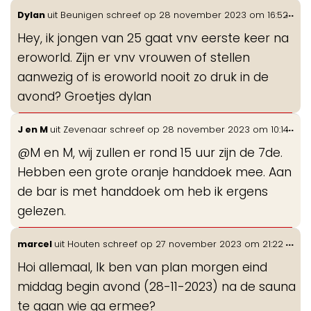
Wis
...
Dylan
uit
Beunigen
schreef op
28 november 2023
om
16:52
de
Hey, ik jongen van 25 gaat vnv eerste keer na
me
eroworld. Zijn er vnv vrouwen of stellen
aanwezig of is eroworld nooit zo druk in de
avond? Groetjes dylan
Wis
...
J en M
uit
Zevenaar
schreef op
28 november 2023
om
10:14
de
@M en M, wij zullen er rond 15 uur zijn de 7de.
me
Hebben een grote oranje handdoek mee. Aan
de bar is met handdoek om heb ik ergens
gelezen.
Wis
...
marcel
uit
Houten
schreef op
27 november 2023
om
21:22
de
Hoi allemaal, Ik ben van plan morgen eind
me
middag begin avond (28-11-2023) na de sauna
te gaan wie ga ermee?