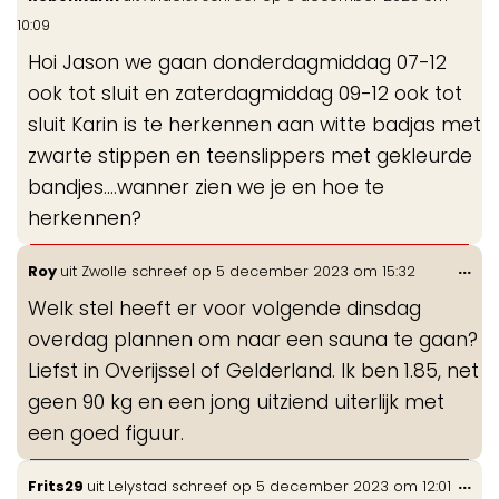
de
10:09
me
Hoi Jason we gaan donderdagmiddag 07-12
ook tot sluit en zaterdagmiddag 09-12 ook tot
sluit Karin is te herkennen aan witte badjas met
zwarte stippen en teenslippers met gekleurde
bandjes....wanner zien we je en hoe te
herkennen?
Wis
...
Roy
uit
Zwolle
schreef op
5 december 2023
om
15:32
de
Welk stel heeft er voor volgende dinsdag
me
overdag plannen om naar een sauna te gaan?
Liefst in Overijssel of Gelderland. Ik ben 1.85, net
geen 90 kg en een jong uitziend uiterlijk met
een goed figuur.
Wis
...
Frits29
uit
Lelystad
schreef op
5 december 2023
om
12:01