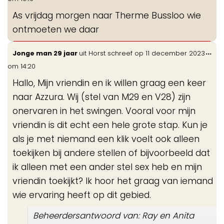
me
As vrijdag morgen naar Therme Bussloo wie
ontmoeten we daar
Wis
...
Jonge man 29 jaar
uit
Horst
schreef op
11 december 2023
de
om
14:20
me
Hallo, Mijn vriendin en ik willen graag een keer
naar Azzura. Wij (stel van M29 en V28) zijn
onervaren in het swingen. Vooral voor mijn
vriendin is dit echt een hele grote stap. Kun je
als je met niemand een klik voelt ook alleen
toekijken bij andere stellen of bijvoorbeeld dat
ik alleen met een ander stel sex heb en mijn
vriendin toekijkt? Ik hoor het graag van iemand
wie ervaring heeft op dit gebied.
Beheerdersantwoord van: Ray en Anita