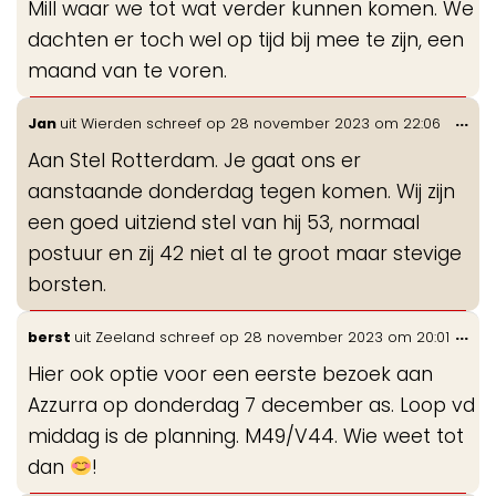
Mill waar we tot wat verder kunnen komen. We
dachten er toch wel op tijd bij mee te zijn, een
maand van te voren.
Wis
...
Jan
uit
Wierden
schreef op
28 november 2023
om
22:06
de
Aan Stel Rotterdam. Je gaat ons er
me
aanstaande donderdag tegen komen. Wij zijn
een goed uitziend stel van hij 53, normaal
postuur en zij 42 niet al te groot maar stevige
borsten.
Wis
...
berst
uit
Zeeland
schreef op
28 november 2023
om
20:01
de
Hier ook optie voor een eerste bezoek aan
me
Azzurra op donderdag 7 december as. Loop vd
middag is de planning. M49/V44. Wie weet tot
dan
!