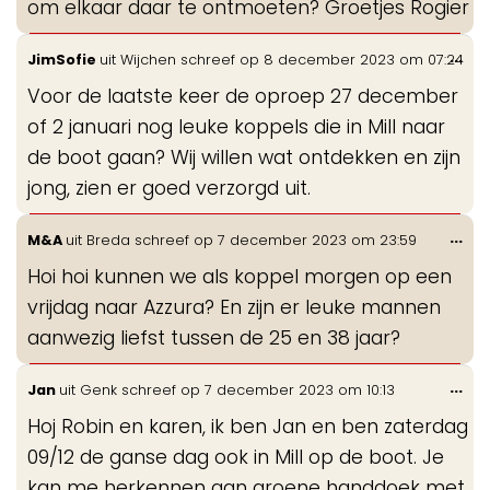
om elkaar daar te ontmoeten? Groetjes Rogier
Wis
...
JimSofie
uit
Wijchen
schreef op
8 december 2023
om
07:24
de
Voor de laatste keer de oproep 27 december
me
of 2 januari nog leuke koppels die in Mill naar
de boot gaan? Wij willen wat ontdekken en zijn
jong, zien er goed verzorgd uit.
Wis
...
M&A
uit
Breda
schreef op
7 december 2023
om
23:59
de
Hoi hoi kunnen we als koppel morgen op een
me
vrijdag naar Azzura? En zijn er leuke mannen
aanwezig liefst tussen de 25 en 38 jaar?
Wis
...
Jan
uit
Genk
schreef op
7 december 2023
om
10:13
de
Hoj Robin en karen, ik ben Jan en ben zaterdag
me
09/12 de ganse dag ook in Mill op de boot. Je
kan me herkennen aan groene handdoek met