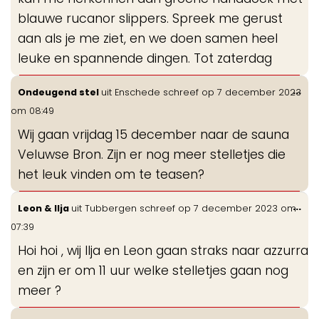
blauwe rucanor slippers. Spreek me gerust
aan als je me ziet, en we doen samen heel
leuke en spannende dingen. Tot zaterdag
Wis
...
Ondeugend stel
uit
Enschede
schreef op
7 december 2023
de
om
08:49
me
Wij gaan vrijdag 15 december naar de sauna
Veluwse Bron. Zijn er nog meer stelletjes die
het leuk vinden om te teasen?
Wis
...
Leon & Ilja
uit
Tubbergen
schreef op
7 december 2023
om
de
07:39
me
Hoi hoi , wij Ilja en Leon gaan straks naar azzurra
en zijn er om 11 uur welke stelletjes gaan nog
meer ?