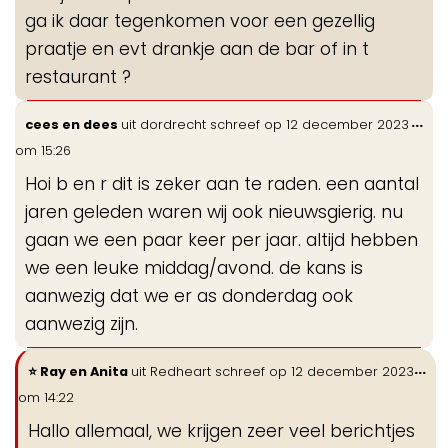
ga ik daar tegenkomen voor een gezellig
praatje en evt drankje aan de bar of in t
restaurant ?
Wis
...
cees en dees
uit
dordrecht
schreef op
12 december 2023
de
om
15:26
me
Hoi b en r dit is zeker aan te raden. een aantal
jaren geleden waren wij ook nieuwsgierig. nu
gaan we een paar keer per jaar. altijd hebben
we een leuke middag/avond. de kans is
aanwezig dat we er as donderdag ook
aanwezig zijn.
Wi
...
Ray en Anita
uit
Redheart
schreef op
12 december 2023
de
om
14:22
me
Hallo allemaal, we krijgen zeer veel berichtjes