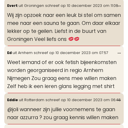
Wis
...
Evert
uit
Groningen
schreef op
10 december 2023
om
11:08
de
Wij zijn opzoek naar een leuk bi stel om samen
me
mee naar een sauna te gaan. Om daar elkaar
lekker op te geilen. Liefst in de buurt van
Groningen Veel liefs ons
Wis
...
Ed
uit
Arnhem
schreef op
10 december 2023
om
07:57
de
Weet iemand of er ook fetish bijeenkomsten
me
worden georganiseerd in regio Arnhem
Nijmegen Zou graag eens mee willen maken
Zelf heb ik een leren glans legging met shirt
Wis
...
Eddie
uit
Rotterdam
schreef op
10 december 2023
om
06:48
de
@joli wanneer zijn jullie voornemens te gaan
me
naar azzurra ? zou graag kennis willen maken