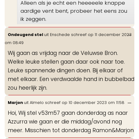
Alleen als je echt een heeeeele knappe
aardige vent bent, probeer het eens zou
ik zeggen.
Wis
...
Ondeugend stel
uit
Enschede
schreef op
11 december 2023
de
om
08:49
me
Wij gaan as vrijdag naar de Veluwse Bron.
Welke leuke stellen gaan daar ook naar toe.
Leuke spannende dingen doen. Bij elkaar of
met elkaar. Een verdwaalde hand in bubbelbad
zou heerlijk zijn.
Wis
...
Marjon
uit
Almelo
schreef op
10 december 2023
om
11:58
de
Hoi, Wij stel v53m57 gaan donderdag as naar
me
Azzurra wie gaan er die middag/avond nog
meer. Misschien tot donderdag Ramon&Marjon