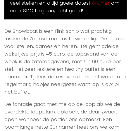
veel stellen en altijd goeie dates!
Klik hier
om
naar SDC te gaan, echt goed!
De Showboat is een flink schip wat prachtig
tussen de Zaanse molens te water ligt. De club is
voor stellen, dames en heren. De gemiddelde
wekelijkse prijs is 45 euro, de topavond van de
week is de zaterdagavond, met zijn 60 euro per
stel. Het zeer lekkere en healthy buffet is een
aanrader. Tijdens de rest van de nacht worden er
regelmatig hapjes neergezet want ‘op is op’ bij
het buffet.
De fantasie gaat met me op de loop als we de
overdekte loopplank oplopen, de deur zwaait
open wanneer de portier ons opmerkt. Een
boomlange nette Surinamer heet ons welkom.