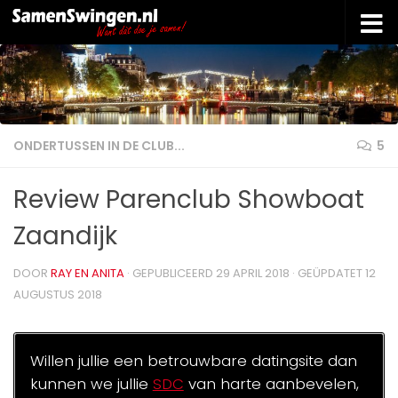
Doorgaan naar inhoud
ONDERTUSSEN IN DE CLUB...
5
Review Parenclub Showboat
Zaandijk
DOOR
RAY EN ANITA
· GEPUBLICEERD
29 APRIL 2018
· GEÜPDATET
12
AUGUSTUS 2018
Willen jullie een betrouwbare datingsite dan
kunnen we jullie
SDC
van harte aanbevelen,