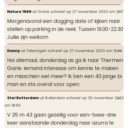
Wis
...
Nature 1969
uit
Grave
schreef op
27 november 2023
om
21:17
de
Morgenavond een dogging date of kijken naar
me
stellen op.parking in de reek. Tussen 19.00-22.30
Jullie zijn welkom
Wis
...
Danny
uit
Teteringen
schreef op
27 november 2023
om
16:44
de
Hoi allemaal, donderdag as ga ik naar Thermen
me
Goirle. Iemand interesse om kennis te maken
en misschien wel meer? Ik ben een 40 jarige bi
man en sta overal voor open.
Wis
...
Stel Rotterdam
uit
Rotterdam
schreef op
25 november 2023
de
om
18:54
me
V 35 m 43 gaan gezellig voor een-twee-drie
keer aanstaande donderdag naar azurra 1e