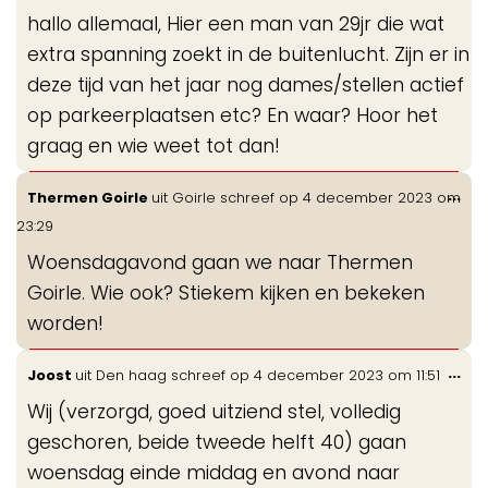
de
hallo allemaal, Hier een man van 29jr die wat
me
extra spanning zoekt in de buitenlucht. Zijn er in
deze tijd van het jaar nog dames/stellen actief
op parkeerplaatsen etc? En waar? Hoor het
graag en wie weet tot dan!
Wis
...
Thermen Goirle
uit
Goirle
schreef op
4 december 2023
om
de
23:29
me
Woensdagavond gaan we naar Thermen
Goirle. Wie ook? Stiekem kijken en bekeken
worden!
Wis
...
Joost
uit
Den haag
schreef op
4 december 2023
om
11:51
de
Wij (verzorgd, goed uitziend stel, volledig
me
geschoren, beide tweede helft 40) gaan
woensdag einde middag en avond naar