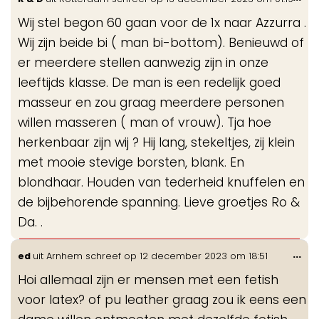
de
Wij stel begon 60 gaan voor de 1x naar Azzurra .
me
Wij zijn beide bi ( man bi-bottom). Benieuwd of
er meerdere stellen aanwezig zijn in onze
leeftijds klasse. De man is een redelijk goed
masseur en zou graag meerdere personen
willen masseren ( man of vrouw). Tja hoe
herkenbaar zijn wij ? Hij lang, stekeltjes, zij klein
met mooie stevige borsten, blank. En
blondhaar. Houden van tederheid knuffelen en
de bijbehorende spanning. Lieve groetjes Ro &
Da. .
Wis
...
ed
uit
Arnhem
schreef op
12 december 2023
om
18:51
de
Hoi allemaal zijn er mensen met een fetish
me
voor latex? of pu leather graag zou ik eens een