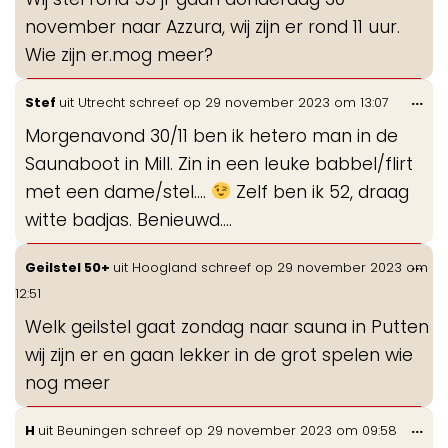
me
november naar Azzura, wij zijn er rond 11 uur.
Wie zijn er.mog meer?
Wis
...
Stef
uit
Utrecht
schreef op
29 november 2023
om
13:07
de
Morgenavond 30/11 ben ik hetero man in de
me
Saunaboot in Mill. Zin in een leuke babbel/flirt
met een dame/stel....
Zelf ben ik 52, draag
witte badjas. Benieuwd....
Wis
...
Geilstel 50+
uit
Hoogland
schreef op
29 november 2023
om
de
12:51
me
Welk geilstel gaat zondag naar sauna in Putten
wij zijn er en gaan lekker in de grot spelen wie
nog meer
Wis
...
H
uit
Beuningen
schreef op
29 november 2023
om
09:58
de