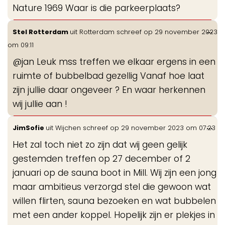
Nature 1969 Waar is die parkeerplaats?
me
Wis
...
Stel Rotterdam
uit
Rotterdam
schreef op
29 november 2023
de
om
09:11
me
@jan Leuk mss treffen we elkaar ergens in een
ruimte of bubbelbad gezellig Vanaf hoe laat
zijn jullie daar ongeveer ? En waar herkennen
wij jullie aan !
Wis
...
JimSofie
uit
Wijchen
schreef op
29 november 2023
om
07:23
de
Het zal toch niet zo zijn dat wij geen gelijk
me
gestemden treffen op 27 december of 2
januari op de sauna boot in Mill. Wij zijn een jong
maar ambitieus verzorgd stel die gewoon wat
willen flirten, sauna bezoeken en wat bubbelen
met een ander koppel. Hopelijk zijn er plekjes in