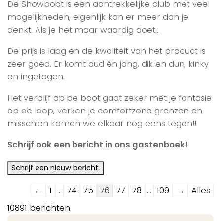
De Showboat is een aantrekkelijke club met veel
mogelijkheden, eigenlijk kan er meer dan je
denkt. Als je het maar waardig doet…
De prijs is laag en de kwaliteit van het product is
zeer goed. Er komt oud én jong, dik en dun, kinky
en ingetogen.
Het verblijf op de boot gaat zeker met je fantasie
op de loop, verken je comfortzone grenzen en
misschien komen we elkaar nog eens tegen!!
Schrijf ook een bericht in ons gastenboek!
Navigatie
←
1
...
74
75
76
77
78
...
109
→
Alles
door
10891 berichten.
de