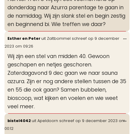
me
donderdag naar Azurra parentage te gaan in
de namiddag. Wij zijn slank stel en begin zestig
en beginnend bi. Wie treffen we daar?
Wis
...
Esther en Peter
uit
Zaltbommel
schreef op
9 december
de
2023
om
09:26
me
Wij zijn een stel van midden 40. Gewoon
geschapen en netjes geschoren.
Zaterdagavond 9 dec gaan we naar sauna
azzura. Zijn er nog andere stellen tussen de 35
en 55 die ook gaan? Samen bubbelen,
bioscoop, wat kijken en voelen en wie weet
veel meer.
Wis
...
bistel4042
uit
Apeldoorn
schreef op
9 december 2023
om
de
00:12
me