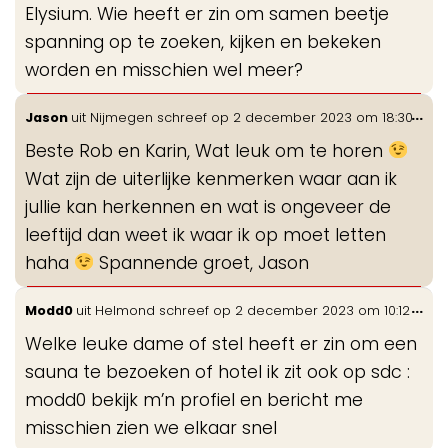
Elysium. Wie heeft er zin om samen beetje
spanning op te zoeken, kijken en bekeken
worden en misschien wel meer?
Wis
...
Jason
uit
Nijmegen
schreef op
2 december 2023
om
18:30
de
Beste Rob en Karin, Wat leuk om te horen
me
Wat zijn de uiterlijke kenmerken waar aan ik
jullie kan herkennen en wat is ongeveer de
leeftijd dan weet ik waar ik op moet letten
haha
Spannende groet, Jason
Wis
...
Modd0
uit
Helmond
schreef op
2 december 2023
om
10:12
de
Welke leuke dame of stel heeft er zin om een
me
sauna te bezoeken of hotel ik zit ook op sdc :
modd0 bekijk m’n profiel en bericht me
misschien zien we elkaar snel