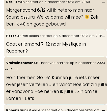
Wis
...
Bas
uit
Wilp
schreef op
6 december 2023
om
23:59
de
Morgenavond 6/12 wil ik hetero man naar
me
Sauna azzura. Welke dame wil mee?
Zelf
ben ik 40 en goed gebouwd.
Wis
...
Peter
uit
Den Bosch
schreef op
6 december 2023
om
21:18
de
Gaat er iemand 7-12 naar Mystique in
me
Rucphen?
Wis
...
Vruiteindhoven
uit
Eindhoven
schreef op
6 december 2023
de
om
15:23
me
Hoi “ thermen Goirle” Kunnen jullie iets meer
over jezelf vertellen … en vanaf Hoelaat zijn jullie
er vanavond Hoe herken ik jullie .. Zin om te
komen ! Liefs
Wis
...
RobenKarin
uit
Andelst
schreef op
6 december 2023
om