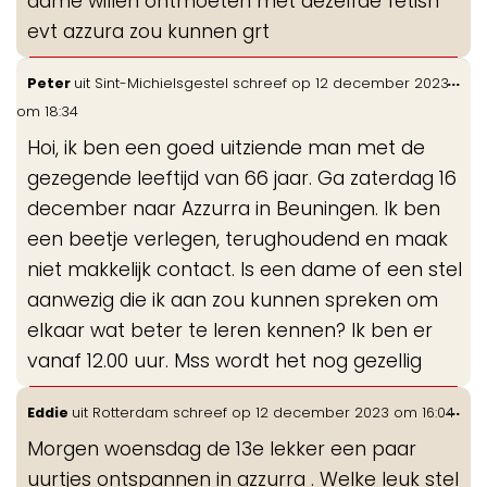
dame willen ontmoeten met dezelfde fetish
evt azzura zou kunnen grt
Wis
...
Peter
uit
Sint-Michielsgestel
schreef op
12 december 2023
de
om
18:34
me
Hoi, ik ben een goed uitziende man met de
gezegende leeftijd van 66 jaar. Ga zaterdag 16
december naar Azzurra in Beuningen. Ik ben
een beetje verlegen, terughoudend en maak
niet makkelijk contact. Is een dame of een stel
aanwezig die ik aan zou kunnen spreken om
elkaar wat beter te leren kennen? Ik ben er
vanaf 12.00 uur. Mss wordt het nog gezellig
Wis
...
Eddie
uit
Rotterdam
schreef op
12 december 2023
om
16:04
de
Morgen woensdag de 13e lekker een paar
me
uurtjes ontspannen in azzurra . Welke leuk stel