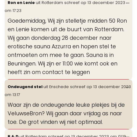
Wis
...
Ron en Lenie
uit
Rotterdam
schreef op
13 december 2023
gastenboek-
de
om
17:23
lijst
me
Goedemiddag, Wij zijn stelletje midden 50 Ron
en Lenie komen uit de buurt van Rotterdam.
Wij gaan donderdag 28 december naar
erotische sauna Azzurra en hopen stel te
ontmoeten om mee te gaan. Sauna is in
Beuningen. Wij zijn er 11:00 wie komt ook en
heeft zin om contact te leggen
Wis
...
Ondeugend stel
uit
Enschede
schreef op
13 december 2023
de
om
13:17
me
Waar zijn de ondeugende leuke plekjes bij de
VeluwseBron? Wij gaan daar vrijdag as naar
toe. De grot vinden wij niet optimaal.
Wis
...
R & D
uit
Rotterdam
schreef op
13 december 2023
om
01:19