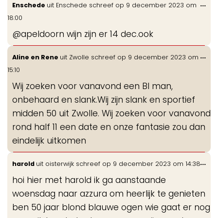
Wis
...
Enschede
uit
Enschede
schreef op
9 december 2023
om
de
18:00
me
@apeldoorn wijn zijn er 14 dec.ook
Wis
...
Aline en Rene
uit
Zwolle
schreef op
9 december 2023
om
de
15:10
me
Wij zoeken voor vanavond een BI man,
onbehaard en slank.Wij zijn slank en sportief
midden 50 uit Zwolle. Wij zoeken voor vanavond
rond half 11 een date en onze fantasie zou dan
eindelijk uitkomen
Wis
...
harold
uit
oisterwijk
schreef op
9 december 2023
om
14:38
de
hoi hier met harold ik ga aanstaande
me
woensdag naar azzura om heerlijk te genieten
ben 50 jaar blond blauwe ogen wie gaat er nog