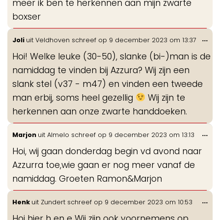
meer ik ben te herkennen aan mijn zwarte
boxser
Wis
...
Joli
uit
Veldhoven
schreef op
9 december 2023
om
13:37
de
Hoi! Welke leuke (30-50), slanke (bi-)man is de
me
namiddag te vinden bij Azzura? Wij zijn een
slank stel (v37 - m47) en vinden een tweede
man erbij, soms heel gezellig
Wij zijn te
herkennen aan onze zwarte handdoeken.
Wis
...
Marjon
uit
Almelo
schreef op
9 december 2023
om
13:13
de
Hoi, wij gaan donderdag begin vd avond naar
me
Azzurra toe,wie gaan er nog meer vanaf de
namiddag. Groeten Ramon&Marjon
Wis
...
Henk
uit
Zundert
schreef op
9 december 2023
om
10:53
de
Hoi hier h en e Wij zijn ook voornemens op