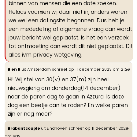
binnen van mensen die een date zoeken.
Helaas voorxien wij daar niet in, anders waren
we wel een datingsite begonnen. Dus heb je
een mededeling of algemene vraag dan wordt
jouw bericht wel geplaatst. Is het een verzoek
tot ontmoeting dan wordt dit niet geplaatst. Dit
alles ivm privacy wetgeving.
Wis
...
B en R
uit
Amsterdam
schreef op
11 december 2023
om
21:26
de
Hi! Wij stel van 30(v) en 37(m) zijn heel
me
nieuwsgierig om donderdag(14 december)
naar de paren dag te gaan in Azzura. Is deze
dag een beetje aan te raden? En welke paren
zijn er nog meer?
Wis
...
Brabantcouple
uit
Eindhoven
schreef op
11 december 2023
de
om
19:19