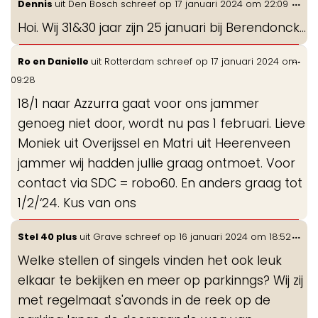
Wis
...
Dennis
uit
Den Bosch
schreef op
17 januari 2024
om
22:09
de
Hoi. Wij 31&30 jaar zijn 25 januari bij Berendonck...
me
Wis
...
Ro en Danielle
uit
Rotterdam
schreef op
17 januari 2024
om
de
09:28
me
18/1 naar Azzurra gaat voor ons jammer
genoeg niet door, wordt nu pas 1 februari. Lieve
Moniek uit Overijssel en Matri uit Heerenveen
jammer wij hadden jullie graag ontmoet. Voor
contact via SDC = robo60. En anders graag tot
1/2/‘24. Kus van ons
Wis
...
Stel 40 plus
uit
Grave
schreef op
16 januari 2024
om
18:52
de
Welke stellen of singels vinden het ook leuk
me
elkaar te bekijken en meer op parkinngs? Wij zij
met regelmaat s'avonds in de reek op de