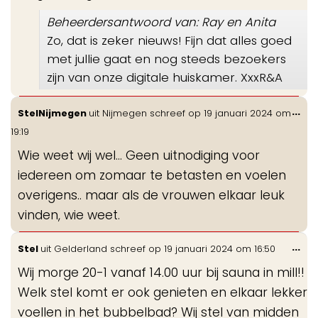
Beheerdersantwoord van: Ray en Anita
Zo, dat is zeker nieuws! Fijn dat alles goed
met jullie gaat en nog steeds bezoekers
zijn van onze digitale huiskamer. XxxR&A
Wis
...
StelNijmegen
uit
Nijmegen
schreef op
19 januari 2024
om
de
19:19
me
Wie weet wij wel... Geen uitnodiging voor
iedereen om zomaar te betasten en voelen
overigens.. maar als de vrouwen elkaar leuk
vinden, wie weet.
Wis
...
Stel
uit
Gelderland
schreef op
19 januari 2024
om
16:50
de
Wij morge 20-1 vanaf 14.00 uur bij sauna in mill!!
me
Welk stel komt er ook genieten en elkaar lekker
voellen in het bubbelbad? Wij stel van midden