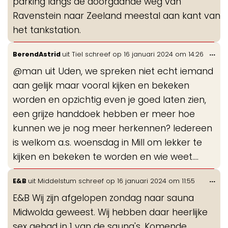
parking langs de doorgaande weg van
Ravenstein naar Zeeland meestal aan kant van
het tankstation.
Wis
...
BerendAstrid
uit
Tiel
schreef op
16 januari 2024
om
14:26
de
@man uit Uden, we spreken niet echt iemand
me
aan gelijk maar vooral kijken en bekeken
worden en opzichtig even je goed laten zien,
een grijze handdoek hebben er meer hoe
kunnen we je nog meer herkennen? Iedereen
is welkom a.s. woensdag in Mill om lekker te
kijken en bekeken te worden en wie weet....
Wis
...
E&B
uit
Middelstum
schreef op
16 januari 2024
om
11:55
de
E&B Wij zijn afgelopen zondag naar sauna
me
Midwolda geweest. Wij hebben daar heerlijke
sex gehad in 1 van de sauna's. Komende