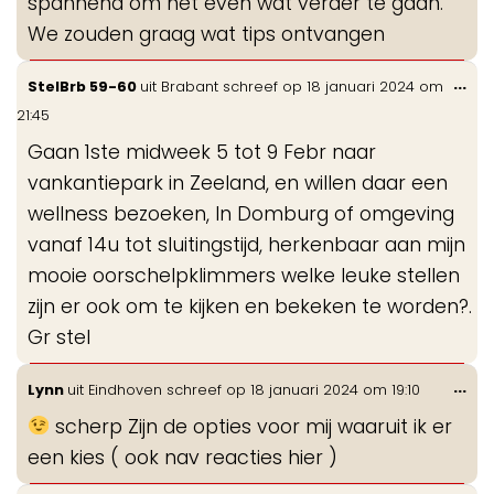
spannend om net even wat verder te gaan.
We zouden graag wat tips ontvangen
Wis
...
StelBrb 59-60
uit
Brabant
schreef op
18 januari 2024
om
de
21:45
me
Gaan 1ste midweek 5 tot 9 Febr naar
vankantiepark in Zeeland, en willen daar een
wellness bezoeken, In Domburg of omgeving
vanaf 14u tot sluitingstijd, herkenbaar aan mijn
mooie oorschelpklimmers welke leuke stellen
zijn er ook om te kijken en bekeken te worden?.
Gr stel
Wis
...
Lynn
uit
Eindhoven
schreef op
18 januari 2024
om
19:10
de
scherp Zijn de opties voor mij waaruit ik er
me
een kies ( ook nav reacties hier )