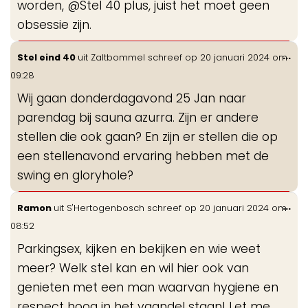
worden, @Stel 40 plus, juist het moet geen
obsessie zijn.
Wis
...
Stel eind 40
uit
Zaltbommel
schreef op
20 januari 2024
om
de
09:28
me
Wij gaan donderdagavond 25 Jan naar
parendag bij sauna azurra. Zijn er andere
stellen die ook gaan? En zijn er stellen die op
een stellenavond ervaring hebben met de
swing en gloryhole?
Wis
...
Ramon
uit
S'Hertogenbosch
schreef op
20 januari 2024
om
de
08:52
me
Parkingsex, kijken en bekijken en wie weet
meer? Welk stel kan en wil hier ook van
genieten met een man waarvan hygiene en
respect hoog in het vaandel staan! Let me