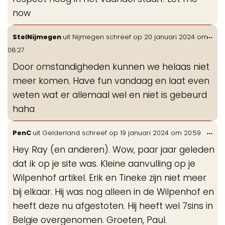
now
Wis
...
StelNijmegen
uit
Nijmegen
schreef op
20 januari 2024
om
de
08:27
me
Door omstandigheden kunnen we helaas niet
meer komen. Have fun vandaag en laat even
weten wat er allemaal wel en niet is gebeurd
haha
Wis
...
PenC
uit
Gelderland
schreef op
19 januari 2024
om
20:59
de
Hey Ray (en anderen). Wow, paar jaar geleden
me
dat ik op je site was. Kleine aanvulling op je
Wilpenhof artikel. Erik en Tineke zijn niet meer
bij elkaar. Hij was nog alleen in de Wilpenhof en
heeft deze nu afgestoten. Hij heeft wel 7sins in
Belgie overgenomen. Groeten, Paul.