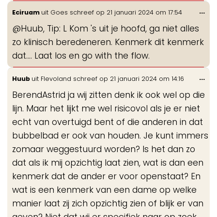
Wis
...
Eciruam
uit
Goes
schreef op
21 januari 2024
om
17:54
de
@Huub, Tip: L Kom 's uit je hoofd, ga niet alles
me
zo klinisch beredeneren. Kenmerk dit kenmerk
dat.... Laat los en go with the flow.
Wis
...
Huub
uit
Flevoland
schreef op
21 januari 2024
om
14:16
de
BerendAstrid ja wij zitten denk ik ook wel op die
me
lijn. Maar het lijkt me wel risicovol als je er niet
echt van overtuigd bent of die anderen in dat
bubbelbad er ook van houden. Je kunt immers
zomaar weggestuurd worden? Is het dan zo
dat als ik mij opzichtig laat zien, wat is dan een
kenmerk dat de ander er voor openstaat? En
wat is een kenmerk van een dame op welke
manier laat zij zich opzichtig zien of blijk er van
geven? Niet dat wij er specifiek naar op zoek