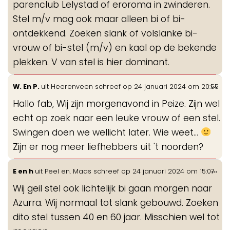
parenclub Lelystad of eroroma in zwinderen.
Stel m/v mag ook maar alleen bi of bi-
ontdekkend. Zoeken slank of volslanke bi-
vrouw of bi-stel (m/v) en kaal op de bekende
plekken. V van stel is hier dominant.
Wis
...
W. En P.
uit
Heerenveen
schreef op
24 januari 2024
om
20:55
de
Hallo fab, Wij zijn morgenavond in Peize. Zijn wel
me
echt op zoek naar een leuke vrouw of een stel.
Swingen doen we wellicht later. Wie weet...
Zijn er nog meer liefhebbers uit 't noorden?
Wis
...
E en h
uit
Peel en. Maas
schreef op
24 januari 2024
om
15:07
de
Wij geil stel ook lichtelijk bi gaan morgen naar
me
Azurra. Wij normaal tot slank gebouwd. Zoeken
dito stel tussen 40 en 60 jaar. Misschien wel tot