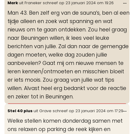
Wis
...
Mark
uit
Franeker
schreef op
23 januari 2024
om
19:26
de
Man 43. Ben zelf erg van de sauna’s, ben al een
me
tijdje alleen en zoek wat spanning en wat
nieuws om te gaan ontdekken. Zou heel graag
naar Beuningen willen, ik lees veel leuke
berichten van jullie. Zal dan naar de gemengde
dagen moeten, welke dag zouden jullie
aanbevelen? Gaat mij om nieuwe mensen te
leren kennen/ontmoeten en misschien bloeit
er iets moois. Zou graag van jullie wat tips
willen. Alvast heel erg bedankt voor de reactie
en zeker tot in Beuningen.
Wis
...
Stel 40 plus
uit
Grave
schreef op
23 januari 2024
om
17:29
de
Welke stellen komen donderdag samen met
me
ons relaxen op parking de reek kijken en