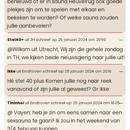
benieuwd of er in sauna Heuvelrug ook goede
plekjes zijn om te spelen met elkaar en
bekeken te worden? Of welke sauna zouden
jullie aanbevelen?
Wis
...
Stel40+
uit
ZH
schreef op
25 januari 2024
om
20:50
de
@William uit Utrecht, Wij zijn die gehele zondag
me
in TH, we kijken beide nieuwsgierig naar jullie uit!
Wis
...
Ikke
uit
Eindhoven
schreef op
25 januari 2024
om
20:16
de
Hé stel 40 plus Komen jullie nog naar reek
me
vanavond of zijn jullie al geweest? Gr ikke
Wis
...
Tininhoi
uit
Eindhoven
schreef op
25 januari 2024
om
18:05
de
@ Vayen: heb je zin om eens samen naar een
me
sexsauna te gaan? Ik zou in het weekend van
3/4 februari kunnen...