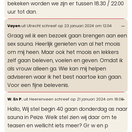
bekeken worden we zijn er tussen 18.30 / 22.00
uur tot dan.
Wis
...
Vayen
uit
Utrecht
schreef op
23 januari 2024
om
12:04
de
Graag wil ik een bezoek gaan brengen aan een
me
sex sauna. Heerlijk genieten van al het moois
om mij heen. Maar ook het moois en lekkers
zelf gaan beleven, voelen en geven. Omdat ik
als vrouw alleen ga. Wie kan mij helpen
adviseren waar ik het best naartoe kan gaan.
Voor een fijne belevenis.
Wis
...
W. En P.
uit
Heerenveen
schreef op
21 januari 2024
om
18:08
de
Hallo, Wij stel begin 40 gaan donderdag as naar
me
sauna in Peize. Welk stel zien wij daar om te
teasen en wellicht iets meer? Gr w en p