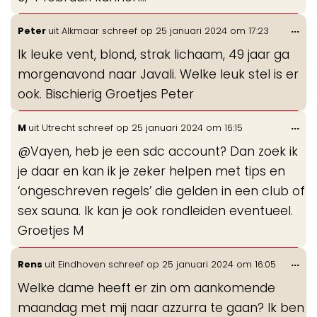
Wis
...
Peter
uit
Alkmaar
schreef op
25 januari 2024
om
17:23
de
Ik leuke vent, blond, strak lichaam, 49 jaar ga
me
morgenavond naar Javali. Welke leuk stel is er
ook. Bischierig Groetjes Peter
Wis
...
M
uit
Utrecht
schreef op
25 januari 2024
om
16:15
de
@Vayen, heb je een sdc account? Dan zoek ik
me
je daar en kan ik je zeker helpen met tips en
‘ongeschreven regels’ die gelden in een club of
sex sauna. Ik kan je ook rondleiden eventueel.
Groetjes M
Wis
...
Rens
uit
Eindhoven
schreef op
25 januari 2024
om
16:05
de
Welke dame heeft er zin om aankomende
me
maandag met mij naar azzurra te gaan? Ik ben