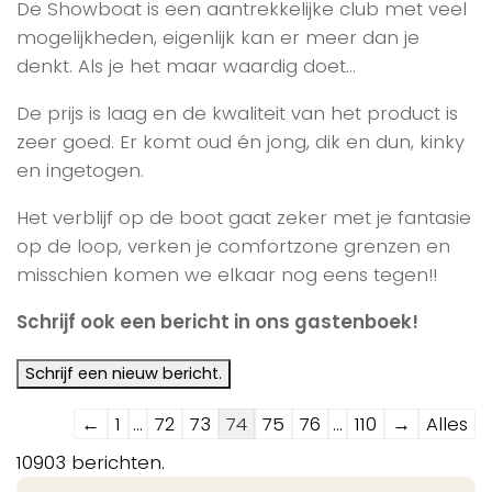
De Showboat is een aantrekkelijke club met veel
mogelijkheden, eigenlijk kan er meer dan je
denkt. Als je het maar waardig doet…
De prijs is laag en de kwaliteit van het product is
zeer goed. Er komt oud én jong, dik en dun, kinky
en ingetogen.
Het verblijf op de boot gaat zeker met je fantasie
op de loop, verken je comfortzone grenzen en
misschien komen we elkaar nog eens tegen!!
Schrijf ook een bericht in ons gastenboek!
Navigatie
←
1
...
72
73
74
75
76
...
110
→
Alles
door
10903 berichten.
de