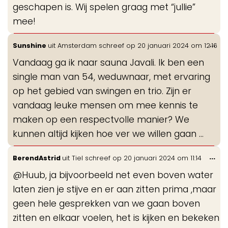
geschapen is. Wij spelen graag met “jullie”
mee!
Wis
...
Sunshine
uit
Amsterdam
schreef op
20 januari 2024
om
12:16
de
Vandaag ga ik naar sauna Javali. Ik ben een
me
single man van 54, weduwnaar, met ervaring
op het gebied van swingen en trio. Zijn er
vandaag leuke mensen om mee kennis te
maken op een respectvolle manier? We
kunnen altijd kijken hoe ver we willen gaan …
Wis
...
BerendAstrid
uit
Tiel
schreef op
20 januari 2024
om
11:14
de
@Huub, ja bijvoorbeeld net even boven water
me
laten zien je stijve en er aan zitten prima ,maar
geen hele gesprekken van we gaan boven
zitten en elkaar voelen, het is kijken en bekeken