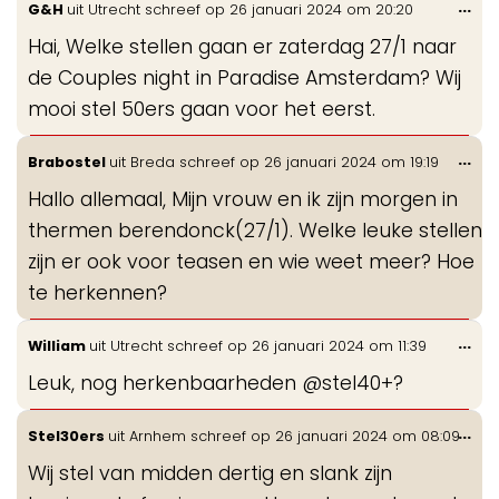
Wis
...
G&H
uit
Utrecht
schreef op
26 januari 2024
om
20:20
gastenboek-
de
lijst
Hai, Welke stellen gaan er zaterdag 27/1 naar
me
de Couples night in Paradise Amsterdam? Wij
mooi stel 50ers gaan voor het eerst.
Wis
...
Brabostel
uit
Breda
schreef op
26 januari 2024
om
19:19
de
Hallo allemaal, Mijn vrouw en ik zijn morgen in
me
thermen berendonck(27/1). Welke leuke stellen
zijn er ook voor teasen en wie weet meer? Hoe
te herkennen?
Wis
...
William
uit
Utrecht
schreef op
26 januari 2024
om
11:39
de
Leuk, nog herkenbaarheden @stel40+?
me
Wis
...
Stel30ers
uit
Arnhem
schreef op
26 januari 2024
om
08:09
de
Wij stel van midden dertig en slank zijn
me