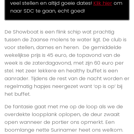
veel stellen en altijd goeie dates!
Klik hier
om
naar SDC te gaan, echt goed!
De Showboat is een flink schip wat prachtig
tussen de Zaanse molens te water ligt. De club is
voor stellen, dames en heren. De gemiddelde
wekelijkse prijs is 45 euro, de topavond van de
week is de zaterdagavond, met zijn 60 euro per
stel. Het zeer lekkere en healthy buffet is een
aanrader. Tijdens de rest van de nacht worden er
regelmatig hapjes neergezet want ‘op is op’ bij
het buffet.
De fantasie gaat met me op de loop als we de
overdekte loopplank oplopen, de deur zwaait
open wanneer de portier ons opmerkt. Een
boomlange nette Surinamer heet ons welkom.