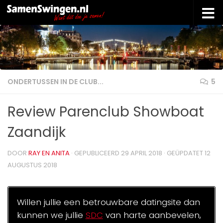
Doorgaan naar inhoud
ONDERTUSSEN IN DE CLUB...
5
Review Parenclub Showboat
Zaandijk
DOOR
RAY EN ANITA
· GEPUBLICEERD
29 APRIL 2018
· GEÜPDATET
12
AUGUSTUS 2018
Willen jullie een betrouwbare datingsite dan
kunnen we jullie
SDC
van harte aanbevelen,