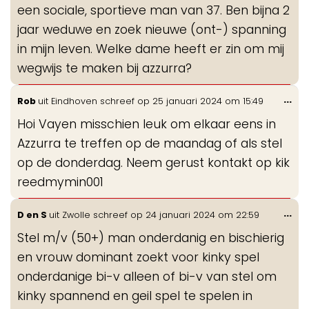
een sociale, sportieve man van 37. Ben bijna 2
jaar weduwe en zoek nieuwe (ont-) spanning
in mijn leven. Welke dame heeft er zin om mij
wegwijs te maken bij azzurra?
Wis
...
Rob
uit
Eindhoven
schreef op
25 januari 2024
om
15:49
de
Hoi Vayen misschien leuk om elkaar eens in
me
Azzurra te treffen op de maandag of als stel
op de donderdag. Neem gerust kontakt op kik
reedmymin001
Wis
...
D en S
uit
Zwolle
schreef op
24 januari 2024
om
22:59
de
Stel m/v (50+) man onderdanig en bischierig
me
en vrouw dominant zoekt voor kinky spel
onderdanige bi-v alleen of bi-v van stel om
kinky spannend en geil spel te spelen in