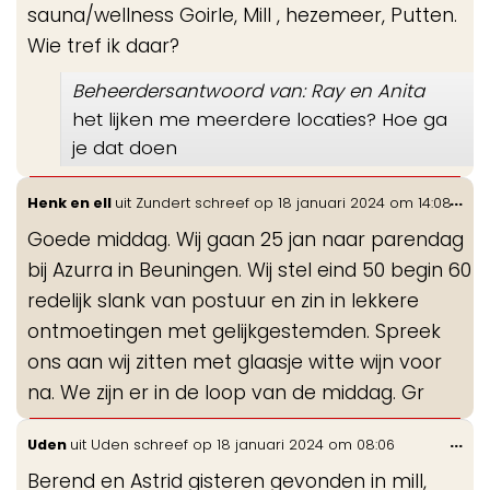
sauna/wellness Goirle, Mill , hezemeer, Putten.
Wie tref ik daar?
Beheerdersantwoord van: Ray en Anita
het lijken me meerdere locaties? Hoe ga
je dat doen
Wis
...
Henk en ell
uit
Zundert
schreef op
18 januari 2024
om
14:08
de
Goede middag. Wij gaan 25 jan naar parendag
me
bij Azurra in Beuningen. Wij stel eind 50 begin 60
redelijk slank van postuur en zin in lekkere
ontmoetingen met gelijkgestemden. Spreek
ons aan wij zitten met glaasje witte wijn voor
na. We zijn er in de loop van de middag. Gr
Wis
...
Uden
uit
Uden
schreef op
18 januari 2024
om
08:06
de
Berend en Astrid gisteren gevonden in mill,
me