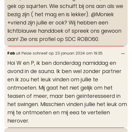
gek op squirten. Wie schuift bij ons aan als we
bezig zijn ( het mag en is lekker). @Moniek
+vriend zijn jullie er ook? Wij hebben een
lichtblauwe handdoek of spreek ons gewoon
aan! Zie ons profiel op SDC ROBO60.
Wis
...
Fab
uit
Peize
schreef op
23 januari 2024
om
19:35
de
Hoi W en P, ik ben donderdag namiddag en
me
avond in de sauna. Ik ben wel zonder partner
en ik zou het leuk vinden om jullie te
ontmoeten. Mij gaat het niet gelijk om het
teasen of meer, maar ben geïnteresseerd in
het swingen. Misschien vinden jullie het leuk om
mij te ontmoeten en mij eea te vertellen
hierover.