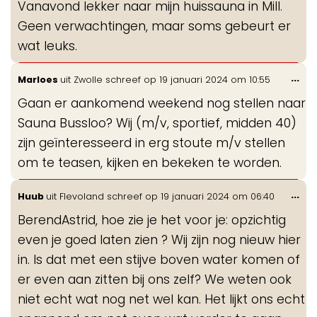
Vanavond lekker naar mijn huissauna in Mill.
me
Geen verwachtingen, maar soms gebeurt er
wat leuks.
Wis
...
Marloes
uit
Zwolle
schreef op
19 januari 2024
om
10:55
de
Gaan er aankomend weekend nog stellen naar
me
Sauna Bussloo? Wij (m/v, sportief, midden 40)
zijn geïnteresseerd in erg stoute m/v stellen
om te teasen, kijken en bekeken te worden.
Wis
...
Huub
uit
Flevoland
schreef op
19 januari 2024
om
06:40
de
BerendAstrid, hoe zie je het voor je: opzichtig
me
even je goed laten zien ? Wij zijn nog nieuw hier
in. Is dat met een stijve boven water komen of
er even aan zitten bij ons zelf? We weten ook
niet echt wat nog net wel kan. Het lijkt ons echt