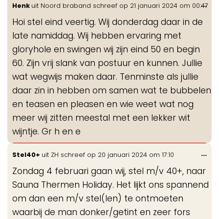
Wis
...
Henk
uit
Noord braband
schreef op
21 januari 2024
om
00:47
de
Hoi stel eind veertig. Wij donderdag daar in de
me
late namiddag. Wij hebben ervaring met
gloryhole en swingen wij zijn eind 50 en begin
60. Zijn vrij slank van postuur en kunnen. Jullie
wat wegwijs maken daar. Tenminste als jullie
daar zin in hebben om samen wat te bubbelen
en teasen en pleasen en wie weet wat nog
meer wij zitten meestal met een lekker wit
wijntje. Gr h en e
Wis
...
Stel40+
uit
ZH
schreef op
20 januari 2024
om
17:10
de
Zondag 4 februari gaan wij, stel m/v 40+, naar
me
Sauna Thermen Holiday. Het lijkt ons spannend
om dan een m/v stel(len) te ontmoeten
waarbij de man donker/getint en zeer fors