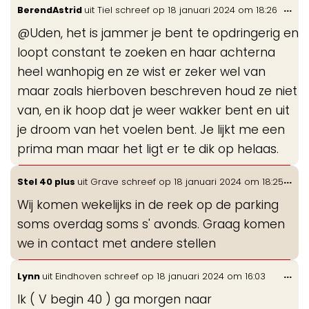
Wis
...
BerendAstrid
uit
Tiel
schreef op
18 januari 2024
om
18:26
de
@Uden, het is jammer je bent te opdringerig en
me
loopt constant te zoeken en haar achterna
heel wanhopig en ze wist er zeker wel van
maar zoals hierboven beschreven houd ze niet
van, en ik hoop dat je weer wakker bent en uit
je droom van het voelen bent. Je lijkt me een
prima man maar het ligt er te dik op helaas.
Wis
...
Stel 40 plus
uit
Grave
schreef op
18 januari 2024
om
18:25
de
Wij komen wekelijks in de reek op de parking
me
soms overdag soms s' avonds. Graag komen
we in contact met andere stellen
Wis
...
Lynn
uit
Eindhoven
schreef op
18 januari 2024
om
16:03
de
Ik ( V begin 40 ) ga morgen naar
me