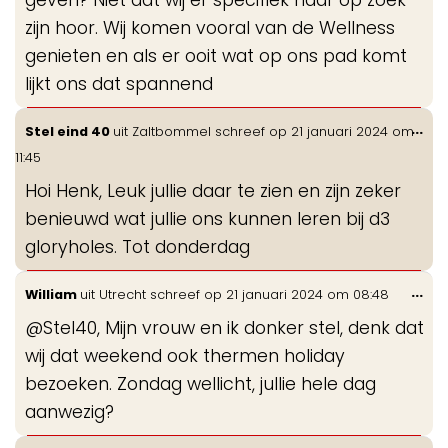
zijn hoor. Wij komen vooral van de Wellness
genieten en als er ooit wat op ons pad komt
lijkt ons dat spannend
Wis
...
Stel eind 40
uit
Zaltbommel
schreef op
21 januari 2024
om
de
11:45
me
Hoi Henk, Leuk jullie daar te zien en zijn zeker
benieuwd wat jullie ons kunnen leren bij d3
gloryholes. Tot donderdag
Wis
...
William
uit
Utrecht
schreef op
21 januari 2024
om
08:48
de
@Stel40, Mijn vrouw en ik donker stel, denk dat
me
wij dat weekend ook thermen holiday
bezoeken. Zondag wellicht, jullie hele dag
aanwezig?