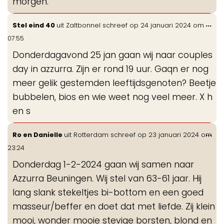
morgen.
Wis
...
Stel eind 40
uit
Zaltbonnel
schreef op
24 januari 2024
om
de
07:55
me
Donderdagavond 25 jan gaan wij naar couples
day in azzurra. Zijn er rond 19 uur. Gaqn er nog
meer gelik gestemden leeftijdsgenoten? Beetje
bubbelen, bios en wie weet nog veel meer. X h
en s
Wis
...
Ro en Danielle
uit
Rotterdam
schreef op
23 januari 2024
om
de
23:24
me
Donderdag 1-2-2024 gaan wij samen naar
Azzurra Beuningen. Wij stel van 63-61 jaar. Hij
lang slank stekeltjes bi-bottom en een goed
masseur/beffer en doet dat met liefde. Zij klein
mooi, wonder mooie stevige borsten, blond en