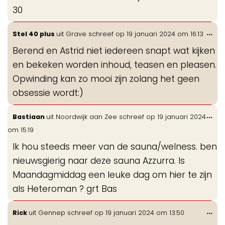
30
Wis
...
Stel 40 plus
uit
Grave
schreef op
19 januari 2024
om
16:13
de
Berend en Astrid niet iedereen snapt wat kijken
me
en bekeken worden inhoud, teasen en pleasen.
Opwinding kan zo mooi zijn zolang het geen
obsessie wordt:)
Wis
...
Bastiaan
uit
Noordwijk aan Zee
schreef op
19 januari 2024
de
om
15:19
me
Ik hou steeds meer van de sauna/welness. ben
nieuwsgierig naar deze sauna Azzurra. Is
Maandagmiddag een leuke dag om hier te zijn
als Heteroman ? grt Bas
Wis
...
Rick
uit
Gennep
schreef op
19 januari 2024
om
13:50
de