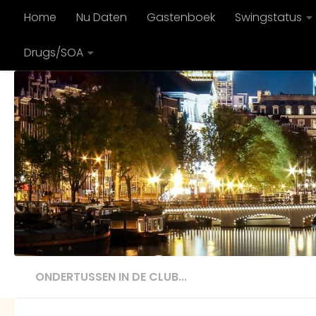
Home
Nu Daten
Gastenboek
Swingstatus
Doorgaan naar inhoud
Drugs/SOA
ONDERTUSSEN IN DE CLUB...