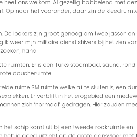
e heet ons welkom. Al gezellig babbelend met de
af. Op naar het vooronder, daar zijn de kleedruimt
oen. De lockers zijn groot genoeg om twee jassen en
g ik weer mijn militaire dienst shivers bij het zien va
 zoeken, haha.
tte ruimten. Er is een Turks stoombad, sauna, rond
rote doucheruimte.
breide ruime SM ruimte welke af te sluiten is, een d
sexplekken. Er verblijft in het erogebied een medew
e mannen zich ‘normaal’ gedragen. Hier zouden me
het schip komt uit bij een tweede rookruimte en
 heb je goed uitzicht op de grote dansvloer met