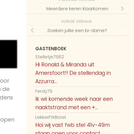
Meerdere keren klaarkomen
VORIGE VERHAAL
Zoeken jullie een bi-dame?
GASTENBOEK
Stelletje7582
Hi Ronald & Miranda uit
Amersfoort!! De stellendag in
voor
Azzurra...
s de
Ferdy79
jdens
Ik wil komende week naar een
naaktstrand met een +...
LekkerFWBstel
 open
Hoi wij vast fwb stel 41v-49m
staan open voor contact...