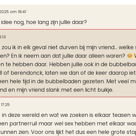
de
 2025
om
18:41
gastenboek-
e nog, hoe lang zijn jullie daar?
lijst
8:13
zou ik in elk geval niet durven bij mijn vriend… welk
en? En ik neem aan dat jullie daar alleen waren?
W
ien te hebben daar. Hebben jullie ook in de bubbelb
l of berendonck, laten we dan of de keer daarop iet
 een hele tijd in de bubbelbaden gezeten. Met veel 
d en mijn vriend slank met een licht buikje.
17:25
9) in deze wereld en wat we zoeken is elkaar teasen 
en geen partnerruil maar wel sex hebben met elkaar wa
unnen zien. Voor ons lijkt het dus een hele grote st