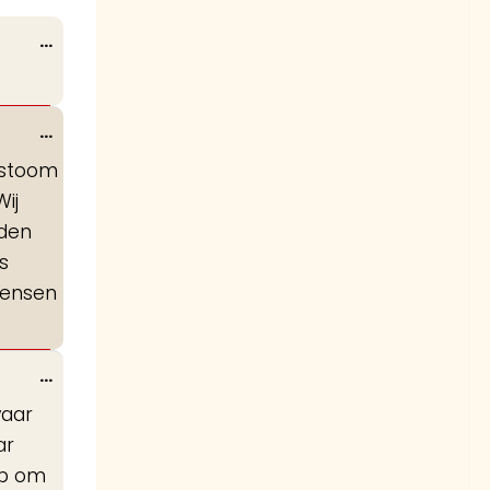
Wissel
...
deze
metabox.
Wissel
...
deze
e stoom
metabox.
ij
aden
s
mensen
Wissel
...
deze
waar
metabox.
ar
ap om