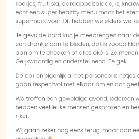
koekjes, fruit, sla, aardappelsalade, ijs, knak
echt een super healthy menu maar het eten 
supermarktvoer. Dit hebben we elders wel a
Je gevulde bord kun je meebrengen naar de
een drankje aan te bieden, dat is zoooo klantv
aan om te checken of alles oké is. Ze menen d
Gelijkwaardig en ondersteunend. Te gek.
De bar en eigenlijk al het personeel is netjes 
gaan respectvol met elkaar om en dat geeft
We troffen een geweldige avond, iedereen w
hebben veel leuke mensen gesproken en heer
rijker.
Wij gaan zeker nog eens terug, maar dan e
uitchecken!