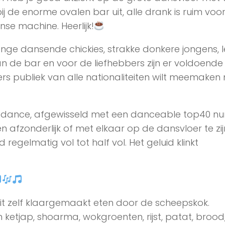
j de enorme ovalen bar uit, alle drank is ruim voo
se machine. Heerlijk!
onge dansende chickies, strakke donkere jongens, 
n de bar en voor de liefhebbers zijn er voldoende 
ers publiek van alle nationaliteiten wilt meemaken
en dance, afgewisseld met een danceable top40 n
 afzonderlijk of met elkaar op de dansvloer te zij
egelmatig vol tot half vol. Het geluid klinkt
it zelf klaargemaakt eten door de scheepskok.
etjap, shoarma, wokgroenten, rijst, patat, brood