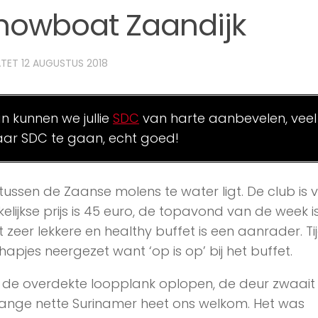
howboat Zaandijk
ATET
12 AUGUSTUS 2018
an kunnen we jullie
SDC
van harte aanbevelen, veel
ar SDC te gaan, echt goed!
tussen de Zaanse molens te water ligt. De club is 
lijkse prijs is 45 euro, de topavond van de week i
 zeer lekkere en healthy buffet is een aanrader. Ti
pjes neergezet want ‘op is op’ bij het buffet.
 de overdekte loopplank oplopen, de deur zwaait
ange nette Surinamer heet ons welkom. Het was