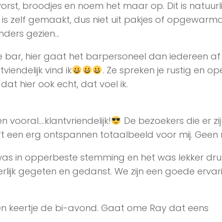
worst, broodjes en noem het maar op. Dit is natuurlij
is zelf gemaakt, dus niet uit pakjes of opgewarm
nders gezien…
 bar, hier gaat het barpersoneel dan iedereen a
iendelijk vind ik
. Ze spreken je rustig en op
at hier ook echt, dat voel ik.
en vooral….klantvriendelijk!
De bezoekers die er zij
 een erg ontspannen totaalbeeld voor mij. Geen r
as in opperbeste stemming en het was lekker dru
lijk gegeten en gedanst. We zijn een goede ervar
en keertje de bi-avond. Gaat ome Ray dat eens