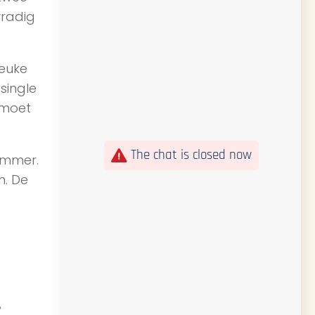
rradig
leuke
single
 moet
The chat is closed now
ummer.
n. De
,