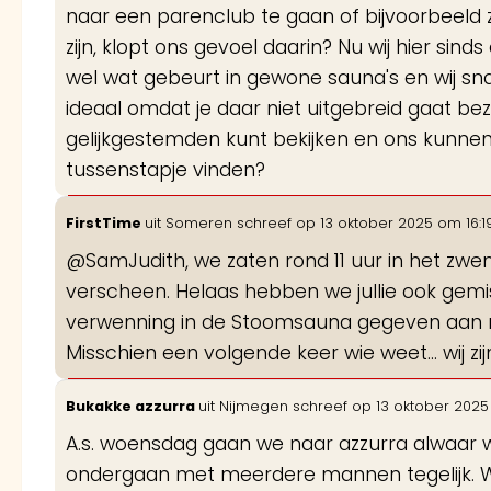
naar een parenclub te gaan of bijvoorbeeld
zijn, klopt ons gevoel daarin? Nu wij hier sin
wel wat gebeurt in gewone sauna's en wij snap
ideaal omdat je daar niet uitgebreid gaat be
gelijkgestemden kunt bekijken en ons kunnen 
tussenstapje vinden?
FirstTime
uit
Someren
schreef op
13 oktober 2025
om
16:1
@SamJudith, we zaten rond 11 uur in het zw
verscheen. Helaas hebben we jullie ook gemist
verwenning in de Stoomsauna gegeven aan mij
Misschien een volgende keer wie weet... wij zij
Bukakke azzurra
uit
Nijmegen
schreef op
13 oktober 2025
A.s. woensdag gaan we naar azzurra alwaar
ondergaan met meerdere mannen tegelijk. Wi