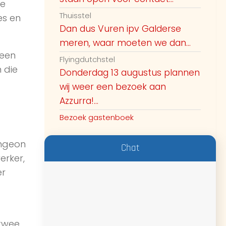
ze
Thuisstel
es en
Dan dus Vuren ipv Galderse
meren, waar moeten we dan...
 een
Flyingdutchstel
n die
Donderdag 13 augustus plannen
wij weer een bezoek aan
Azzurra!...
Bezoek gastenboek
ungeon
Chat
erker,
er
 twee