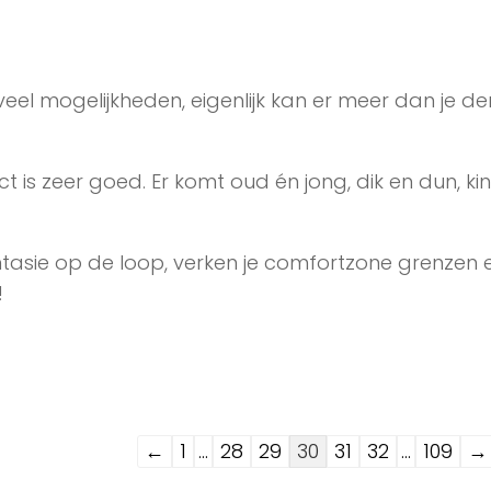
eel mogelijkheden, eigenlijk kan er meer dan je den
ct is zeer goed. Er komt oud én jong, dik en dun, ki
antasie op de loop, verken je comfortzone grenzen 
!
Navigatie
←
1
...
28
29
30
31
32
...
109
→
door