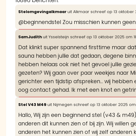
10896 berichten.
Stelomgevingalkmaar
uit
Alkmaar
schreef op
13 oktober
@beginnendstel Zou misschien kunnen geen ide
SamJudith
uit
Ysselsteijn
schreef op
13 oktober 2025
om
1
Dat klinkt super spannend firsttime maar dat 
sauna hebben jullie dat gedaan, degene binn
hebben helaas ook niet het gevoel jullie gez
gezeten? Wij gaan over paar weekjes naar Mil
gerichter een tijdstip afspreken… wij hebben
oog contact gehad. Ik met een knot en getrim
Stel V43 M49
uit
Nijmegen
schreef op
13 oktober 2025
om
Hallo, Wij zijn een beginnend stel (v43 & m4
anderen dit kunnen zien of bij zijn. Wij will
anderen het kunnen zien of wij zelf anderen k