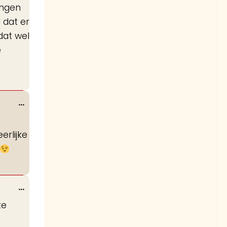
ingen
 dat er
dat wel
e
Wissel
...
deze
metabox.
erlijke
Wissel
...
deze
te
metabox.