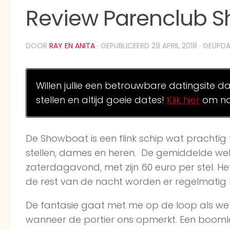
Review Parenclub S
DOOR
RAY EN ANITA
· GEPUBLICEERD
29 APRIL 2018
· GEÜPD
Willen jullie een betrouwbare datingsite d
stellen en altijd goeie dates!
Klik hier
om na
De Showboat is een flink schip wat prachtig 
stellen, dames en heren. De gemiddelde weke
zaterdagavond, met zijn 60 euro per stel. Het
de rest van de nacht worden er regelmatig ha
De fantasie gaat met me op de loop als we
wanneer de portier ons opmerkt. Een booml