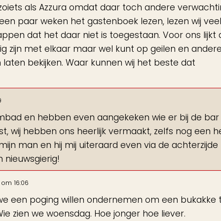
 zoiets als Azzura omdat daar toch andere verwacht
ds een paar weken het gastenboek lezen, lezen wij veel
pen dat het daar niet is toegestaan. Voor ons lijkt 
zig zijn met elkaar maar wel kunt op geilen en ander
laten bekijken. Waar kunnen wij het beste dat
9
embad en hebben even aangekeken wie er bij de bar
, wij hebben ons heerlijk vermaakt, zelfs nog een he
n man en hij mij uiteraard even via de achterzijde
n nieuwsgierig!
om
16:06
 we een poging willen ondernemen om een bukakke 
e zien we woensdag. Hoe jonger hoe liever.