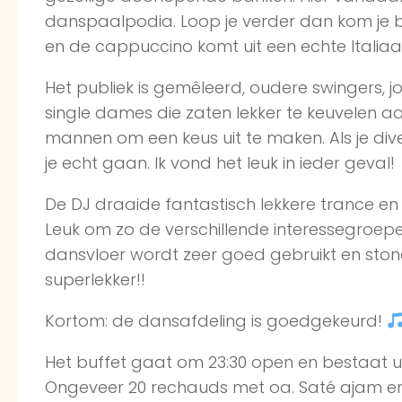
danspaalpodia. Loop je verder dan kom je bi
en de cappuccino komt uit een echte Italiaan
Het publiek is gemêleerd, oudere swingers, j
single dames die zaten lekker te keuvelen aa
mannen om een keus uit te maken. Als je div
je echt gaan. Ik vond het leuk in ieder geval!
De DJ draaide fantastisch lekkere trance 
Leuk om zo de verschillende interessegroepen
dansvloer wordt zeer goed gebruikt en stond r
superlekker!!
Kortom: de dansafdeling is goedgekeurd!
Het buffet gaat om 23:30 open en bestaat u
Ongeveer 20 rechauds met oa. Saté ajam en k