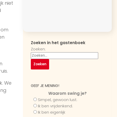
k niet
d
f om
en
Zoeken in het gastenboek
Zoeken:
n
uis.
k. We
GEEF JE MENING!
ing
Waarom swing je?
Simpel, gewoon lust.
Ik ben vrijdenkend.
Ik ben eigenlijk