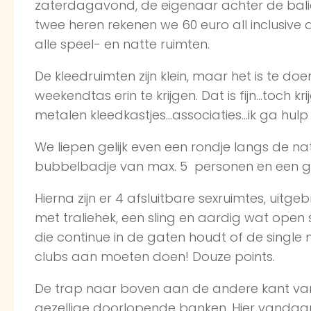
zaterdagavond, de eigenaar achter de bali
twee heren rekenen we 60 euro all inclusive 
alle speel- en natte ruimten.
De kleedruimten zijn klein, maar het is te d
weekendtas erin te krijgen. Dat is fijn…toch krij
metalen kleedkastjes…associaties…ik ga hulp
We liepen gelijk even een rondje langs de na
bubbelbadje van max. 5 personen en een g
Hierna zijn er 4 afsluitbare sexruimtes, uitge
met traliehek, een sling en aardig wat open 
die continue in de gaten houdt of de singl
clubs aan moeten doen! Douze points.
De trap naar boven aan de andere kant van 
gezellige doorlopende banken. Hier vandaan