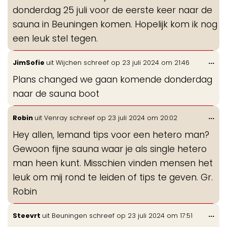
donderdag 25 juli voor de eerste keer naar de
sauna in Beuningen komen. Hopelijk kom ik nog
een leuk stel tegen.
Wis
...
JimSofie
uit
Wijchen
schreef op
23 juli 2024
om
21:46
de
Plans changed we gaan komende donderdag
me
naar de sauna boot
Wis
...
Robin
uit
Venray
schreef op
23 juli 2024
om
20:02
de
Hey allen, Iemand tips voor een hetero man?
me
Gewoon fijne sauna waar je als single hetero
man heen kunt. Misschien vinden mensen het
leuk om mij rond te leiden of tips te geven. Gr.
Robin
Wis
...
Steevrt
uit
Beuningen
schreef op
23 juli 2024
om
17:51
de