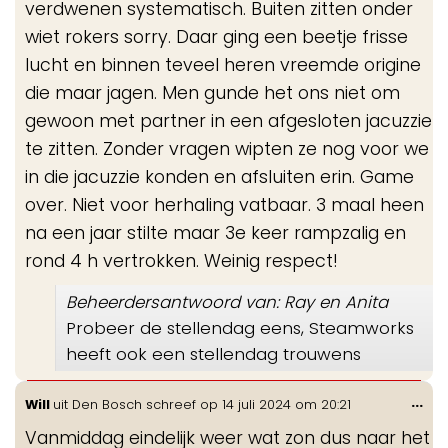
verdwenen systematisch. Buiten zitten onder
wiet rokers sorry. Daar ging een beetje frisse
lucht en binnen teveel heren vreemde origine
die maar jagen. Men gunde het ons niet om
gewoon met partner in een afgesloten jacuzzie
te zitten. Zonder vragen wipten ze nog voor we
in die jacuzzie konden en afsluiten erin. Game
over. Niet voor herhaling vatbaar. 3 maal heen
na een jaar stilte maar 3e keer rampzalig en
rond 4 h vertrokken. Weinig respect!
Beheerdersantwoord van: Ray en Anita
Probeer de stellendag eens, Steamworks
heeft ook een stellendag trouwens
Wis
...
Will
uit
Den Bosch
schreef op
14 juli 2024
om
20:21
de
Vanmiddag eindelijk weer wat zon dus naar het
me