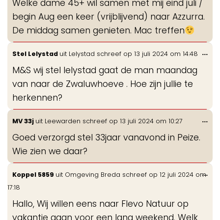
Welke dame 45+ wil samen met mij eind juli /
me
begin Aug een keer (vrijblijvend) naar Azzurra.
De middag samen genieten. Mac treffen
Wis
...
Stel Lelystad
uit
Lelystad
schreef op
13 juli 2024
om
14:48
de
M&S wij stel lelystad gaat de man maandag
me
van naar de Zwaluwhoeve . Hoe zijn jullie te
herkennen?
Wis
...
MV 33j
uit
Leewarden
schreef op
13 juli 2024
om
10:27
de
Goed verzorgd stel 33jaar vanavond in Peize.
me
Wie zien we daar?
Wis
...
Koppel 5859
uit
Omgeving Breda
schreef op
12 juli 2024
om
de
17:18
me
Hallo, Wij willen eens naar Flevo Natuur op
vakantie gaan voor een lang weekend. Welk