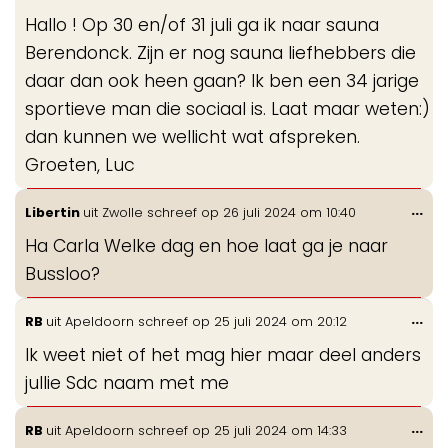
de
Hallo ! Op 30 en/of 31 juli ga ik naar sauna
me
Berendonck. Zijn er nog sauna liefhebbers die
daar dan ook heen gaan? Ik ben een 34 jarige
sportieve man die sociaal is. Laat maar weten:)
dan kunnen we wellicht wat afspreken.
Groeten, Luc
Wis
...
Libertin
uit
Zwolle
schreef op
26 juli 2024
om
10:40
de
Ha Carla Welke dag en hoe laat ga je naar
me
Bussloo?
Wis
...
RB
uit
Apeldoorn
schreef op
25 juli 2024
om
20:12
de
Ik weet niet of het mag hier maar deel anders
me
jullie Sdc naam met me
Wis
...
RB
uit
Apeldoorn
schreef op
25 juli 2024
om
14:33
de