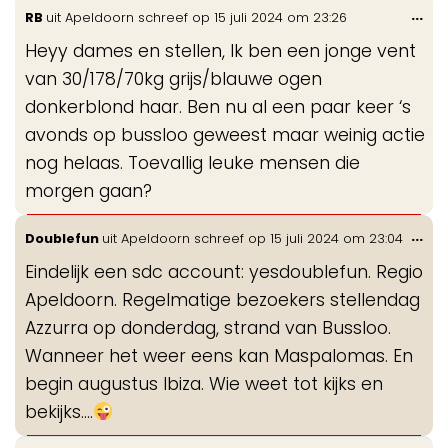
Wis
...
RB
uit
Apeldoorn
schreef op
15 juli 2024
om
23:26
de
Heyy dames en stellen, Ik ben een jonge vent
me
van 30/178/70kg grijs/blauwe ogen
donkerblond haar. Ben nu al een paar keer ‘s
avonds op bussloo geweest maar weinig actie
nog helaas. Toevallig leuke mensen die
morgen gaan?
Wis
...
Doublefun
uit
Apeldoorn
schreef op
15 juli 2024
om
23:04
de
Eindelijk een sdc account: yesdoublefun. Regio
me
Apeldoorn. Regelmatige bezoekers stellendag
Azzurra op donderdag, strand van Bussloo.
Wanneer het weer eens kan Maspalomas. En
begin augustus Ibiza. Wie weet tot kijks en
bekijks....