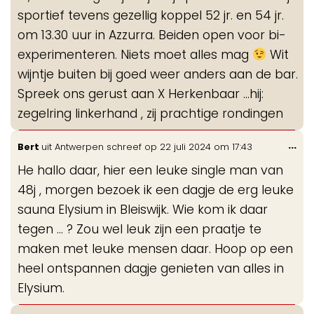
sportief tevens gezellig koppel 52 jr. en 54 jr.
om 13.30 uur in Azzurra. Beiden open voor bi-
experimenteren. Niets moet alles mag
Wit
wijntje buiten bij goed weer anders aan de bar.
Spreek ons gerust aan X Herkenbaar …hij:
zegelring linkerhand , zij prachtige rondingen
Wis
...
Bert
uit
Antwerpen
schreef op
22 juli 2024
om
17:43
de
He hallo daar, hier een leuke single man van
me
48j , morgen bezoek ik een dagje de erg leuke
sauna Elysium in Bleiswijk. Wie kom ik daar
tegen ... ? Zou wel leuk zijn een praatje te
maken met leuke mensen daar. Hoop op een
heel ontspannen dagje genieten van alles in
Elysium.