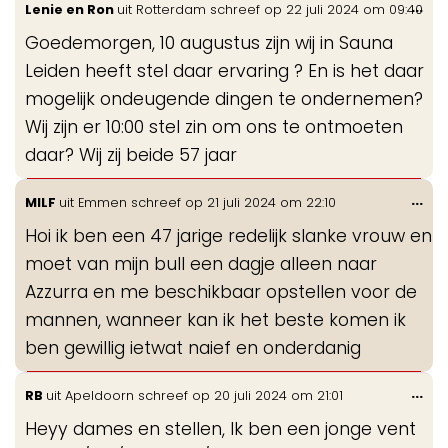
Wis
...
Lenie en Ron
uit
Rotterdam
schreef op
22 juli 2024
om
09:40
de
Goedemorgen, 10 augustus zijn wij in Sauna
me
Leiden heeft stel daar ervaring ? En is het daar
mogelijk ondeugende dingen te ondernemen?
Wij zijn er 10:00 stel zin om ons te ontmoeten
daar? Wij zij beide 57 jaar
Wis
...
MILF
uit
Emmen
schreef op
21 juli 2024
om
22:10
de
Hoi ik ben een 47 jarige redelijk slanke vrouw en
me
moet van mijn bull een dagje alleen naar
Azzurra en me beschikbaar opstellen voor de
mannen, wanneer kan ik het beste komen ik
ben gewillig ietwat naief en onderdanig
Wis
...
RB
uit
Apeldoorn
schreef op
20 juli 2024
om
21:01
de
Heyy dames en stellen, Ik ben een jonge vent
me