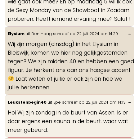
wie gaat ook mee? En op maandag 5 wil ik ook
de Sexy Monday van de Showboat in Zaadam
proberen. Heeft iemand ervaring mee? Salut !
Wis
...
Elysium
uit
Den Haag
schreef op
22 juli 2024
om
14:29
de
Wij zijn morgen (dinsdag) in het Elysium in
me
Bleiswijk, komen we hier nog gelijkgestemden
tegen? We zijn midden 40 en hebben een goed
figuur. Je herkent ons aan ons haagse accent
Laat weten of jullie er ook zijn en hoe we
jullie herkennen
Wis
...
Leukstenbegin40
uit
Epe
schreef op
22 juli 2024
om
14:13
de
Hoi Wij zijn zondag in de buurt van Assen. Is er
me
daar ergens een sauna in de beurt. waar wat
meer gebeurd.