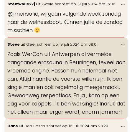
Wis
...
Stelzwolle27j
uit
Zwolle
schreef op
19 juli 2024
om
16:08
de
@jimensofie, wij gaan volgende week zondag
me
naar de welnessboot. Kunnen jullie de zondag
misschien
Wis
...
Steve
uit
Geel
schreef op
19 juli 2024
om
08:01
de
Zoals WerCon uit Antwerpen al vermelde
me
aangaande erosauna in Beuningen, teveel aan
vreemde origine. Passen hun helemaal niet
aan. Altijd haantje de voorste willen zijn. Ik ben
single man en ook regelmatig meegemaakt.
Gewoonweg respectloos. En ja , kom op een
dag voor koppels… ik ben wel single! Indruk dat
het alleen maar erger wordt, enorm jammer!
Wis
...
Hans
uit
Den Bosch
schreef op
18 juli 2024
om
23:29
de