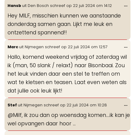
Wis
...
Hansb
uit
Den Bosch
schreef op
22 juli 2024
om
14:12
de
Hey MILF, misschien kunnen we aanstaande
me
donderdag samen gaan. Lijkt me leuk en
ontzettend spannend!!
Wis
...
Marc
uit
Nijmegen
schreef op
22 juli 2024
om
12:57
de
Hallo, komend weekend vrijdag of zaterdag wil
me
ik (man, 50 slank / relaxt) naar Bisonbaai. Zou
het leuk vinden daar een stel te treffen om
wat te kletsen en teasen. Laat even weten als
dat jullie ook leuk lijkt!
Wis
...
Stef
uit
Nijmegen
schreef op
22 juli 2024
om
10:28
de
@Milf, ik zou dan op woensdag komen....ik kan je
me
wel opvangen daar hoor ...