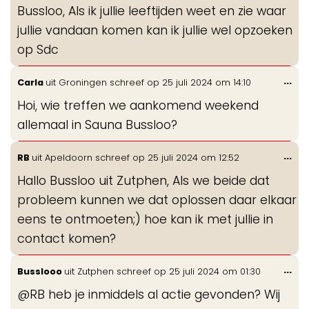
Bussloo, Als ik jullie leeftijden weet en zie waar
me
jullie vandaan komen kan ik jullie wel opzoeken
op Sdc
Wis
...
Carla
uit
Groningen
schreef op
25 juli 2024
om
14:10
de
Hoi, wie treffen we aankomend weekend
me
allemaal in Sauna Bussloo?
Wis
...
RB
uit
Apeldoorn
schreef op
25 juli 2024
om
12:52
de
Hallo Bussloo uit Zutphen, Als we beide dat
me
probleem kunnen we dat oplossen daar elkaar
eens te ontmoeten;) hoe kan ik met jullie in
contact komen?
Wis
...
Busslooo
uit
Zutphen
schreef op
25 juli 2024
om
01:30
de
@RB heb je inmiddels al actie gevonden? Wij
me