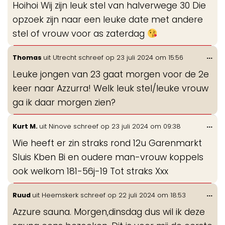
Hoihoi Wij zijn leuk stel van halverwege 30 Die
me
opzoek zijn naar een leuke date met andere
stel of vrouw voor as zaterdag
Wis
...
Thomas
uit
Utrecht
schreef op
23 juli 2024
om
15:56
de
Leuke jongen van 23 gaat morgen voor de 2e
me
keer naar Azzurra! Welk leuk stel/leuke vrouw
ga ik daar morgen zien?
Wis
...
Kurt M.
uit
Ninove
schreef op
23 juli 2024
om
09:38
de
Wie heeft er zin straks rond 12u Garenmarkt
me
Sluis Kben Bi en oudere man-vrouw koppels
ook welkom 181-56j-19 Tot straks Xxx
Wis
...
Ruud
uit
Heemskerk
schreef op
22 juli 2024
om
18:53
de
Azzure sauna. Morgen,dinsdag dus wil ik deze
me