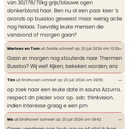
van 30/178/70kg grijs/blauwe ogen
donkerblond haar. Ben nu al een paar keer ‘s
avonds op bussloo geweest maar weinig actie
nog helaas. Toevallig leuke mensen die
vanavond of morgen gaan?
Wis
...
Marloes en Tom
uit
Zwolle
schreef op
20 juli 2024
om
13:20
de
Gaan er morgen nog stouterds naar Thermen
me
Bussloo? Wij wel! Kijken, bekeken worden, enz.
Wis
...
Tim
uit
Eindhoven
schreef op
20 juli 2024
om
09:55
de
op zoek naar een leuke date in sauna Azzurra..
me
respect dn plezier voor op.. sdc: thinkvision..
indien interesse graag e een pm
Wis
...
Mo
uit
Eindhoven
schreef op
20 juli 2024
om
09:42
de
Gaan vandaag een leuk vrouw of stel ik ben