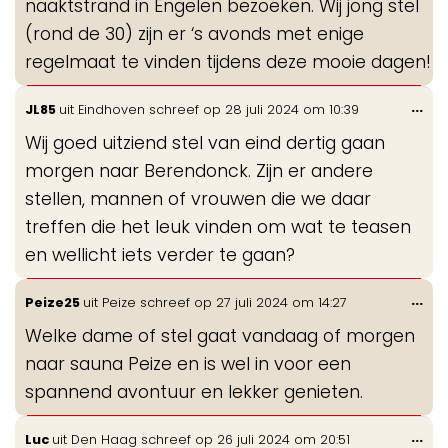
naaktstrand in Engelen bezoeken. Wij jong stel
(rond de 30) zijn er ‘s avonds met enige
regelmaat te vinden tijdens deze mooie dagen!
Wis
...
JL85
uit
Eindhoven
schreef op
28 juli 2024
om
10:39
de
Wij goed uitziend stel van eind dertig gaan
me
morgen naar Berendonck. Zijn er andere
stellen, mannen of vrouwen die we daar
treffen die het leuk vinden om wat te teasen
en wellicht iets verder te gaan?
Wis
...
Peize25
uit
Peize
schreef op
27 juli 2024
om
14:27
de
Welke dame of stel gaat vandaag of morgen
me
naar sauna Peize en is wel in voor een
spannend avontuur en lekker genieten.
Wis
...
Luc
uit
Den Haag
schreef op
26 juli 2024
om
20:51