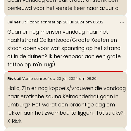
me
benieuwd voor het eerste keer naar azuur a
Wis
...
Joiner
uit
T zand
schreef op
20 juli 2024
om
08:32
de
Gaan er nog mensen vandaag naar het
me
naaktstrand Callantsoog/Groote Keeten en
staan open voor wat spanning op het strand
of in de duinen? Ik herkenbaar aan een grote
tattoo op m'n rug;)
Wis
...
Rick
uit
Venlo
schreef op
20 juli 2024
om
06:20
de
Hallo, Zijn er nog koppels/vrouwen die vandaag
me
naar erotische sauna Kelmonderhof gaan in
Limburg? Het wordt een prachtige dag om
lekker aan het zwembad te liggen.. Tot straks?!
X Rick