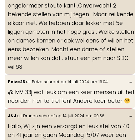
engelermeer stoute kant .Onverwacht 2
bekende stellen van mij tegen . Maar zei kende
elkaar niet. We hebben daar lekker met 5e
liggen genieten in het hoge gras . Welke stellen
en dames komen er ook wel eens of willen het
eens bezoeken. Mocht een dame of stellen
meer willen kan dat . stuur een pm naar SDC
will63
Wis
...
Peize25
uit
Peize
schreef op
14 juli 2024
om
16:04
de
@ MV 33j wat leuk om een keer mensen uit het
me
noorden hier te treffen! Andere keer beter
Wis
...
J&J
uit
Drunen
schreef op
14 juli 2024
om
09:56
de
Hallo, Wij zijn een verzorgd en leuk stel van 40
me
en 41 jaar en gaan Maandag 15/07 weer een