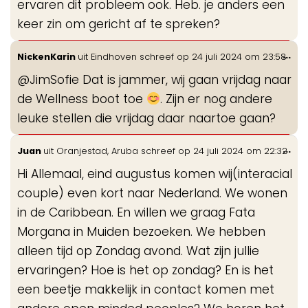
ervaren dit probleem ook. Heb. je anders een
keer zin om gericht af te spreken?
Wis
...
NickenKarin
uit
Eindhoven
schreef op
24 juli 2024
om
23:58
de
@JimSofie Dat is jammer, wij gaan vrijdag naar
me
de Wellness boot toe
. Zijn er nog andere
leuke stellen die vrijdag daar naartoe gaan?
Wis
...
Juan
uit
Oranjestad, Aruba
schreef op
24 juli 2024
om
22:32
de
Hi Allemaal, eind augustus komen wij(interacial
me
couple) even kort naar Nederland. We wonen
in de Caribbean. En willen we graag Fata
Morgana in Muiden bezoeken. We hebben
alleen tijd op Zondag avond. Wat zijn jullie
ervaringen? Hoe is het op zondag? En is het
een beetje makkelijk in contact komen met