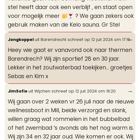
stel heeft daar ook een verblijf , en staat open
voor mogelijk meer
? We gaan zekers ook
gebruik maken van de Kelo sauna. Gr Stel
Wis
...
Jongkoppel
uit
Barendrecht
schreef op
12 juli 2024
om
17:16
de
Heey wie gaat er vanavond ook naar thermen
me
Barendrech? Wij zijn sportief 28 en 30 jaar.
Lekker in het zoutwaterbad toekijken… groetjes
Sebas en Kim x
Wis
...
JimSofie
uit
Wijchen
schreef op
12 juli 2024
om
16:20
de
Wij gaan over 2 weken vr 26 juli naar de nieuwe
me
wellnessboot in Mill, beide verzorgd en slank,
willen graag wat rommelen in het bubbelbad
of het zwembad ‘s avonds als het nog warm is.
Wij zijn 34 en 32 jaar oud. Wie komen er ook. Wij