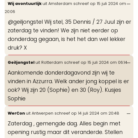
Wis
...
Wij avontuurlijk
uit
Amsterdam
schreef op
15 juli 2024
om
de
20:06
me
@geiljongstel Wij stel, 35 Dennis / 27 Juul zijn er
zaterdag te vinden! We zijn niet eerder op
donderdag gegaan, is het het dan wel lekker
druk? X
Wis
...
Geiljongstel
uit
Rotterdam
schreef op
15 juli 2024
om
06:14
de
Aankomende donderdagavond zijn wij te
me
vinden in Azzurra. Welk ander jong koppel is er
ook? Wij zijn 20 (Sophie) en 30 (Roy). Kusjes
Sophie
Wis
...
WerCon
uit
Antwerpen
schreef op
14 juli 2024
om
20:48
de
Zaterdag , gemengde dag. Alles begin met
me
opening rustig maar dit veranderde. Stellen