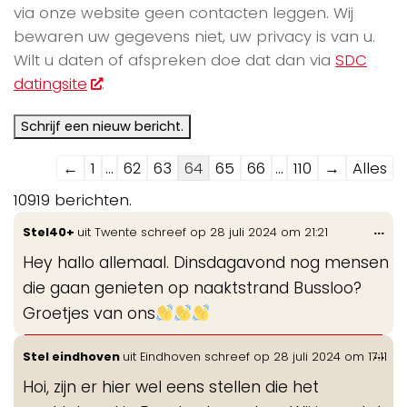
via onze website geen contacten leggen. Wij
bewaren uw gegevens niet, uw privacy is van u.
Wilt u daten of afspreken doe dat dan via
SDC
datingsite
.
Navigatie
←
1
...
62
63
64
65
66
...
110
→
Alles
door
10919 berichten.
de
Wis
...
Stel40+
uit
Twente
schreef op
28 juli 2024
om
21:21
gastenboek-
de
lijst
Hey hallo allemaal. Dinsdagavond nog mensen
me
die gaan genieten op naaktstrand Bussloo?
Groetjes van ons
Wis
...
Stel eindhoven
uit
Eindhoven
schreef op
28 juli 2024
om
17:11
de
Hoi, zijn er hier wel eens stellen die het
me