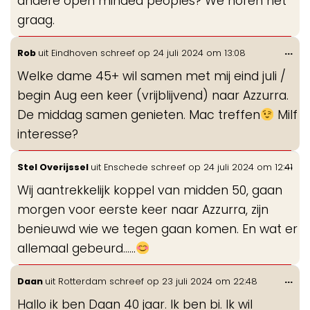
andere open minded peoples? We horen het
graag.
Wis
...
Rob
uit
Eindhoven
schreef op
24 juli 2024
om
13:08
de
Welke dame 45+ wil samen met mij eind juli /
me
begin Aug een keer (vrijblijvend) naar Azzurra.
De middag samen genieten. Mac treffen
Milf
interesse?
Wis
...
Stel Overijssel
uit
Enschede
schreef op
24 juli 2024
om
12:41
de
Wij aantrekkelijk koppel van midden 50, gaan
me
morgen voor eerste keer naar Azzurra, zijn
benieuwd wie we tegen gaan komen. En wat er
allemaal gebeurd……
Wis
...
Daan
uit
Rotterdam
schreef op
23 juli 2024
om
22:48
de
Hallo ik ben Daan 40 jaar. Ik ben bi. Ik wil
me