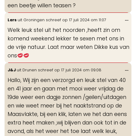
een beetje willen teasen ?
Wis
...
Lars
uit
Groningen
schreef op
17 juli 2024
om
11:07
de
Welk leuk stel uit het noorden ,heeft zin om
me
komend weekend lekker te sexen met ons in
de vrije natuur. Laat maar weten Dikke kus van
ons
Wis
...
J&J
uit
Drunen
schreef op
17 juli 2024
om
09:08
de
Hallo, Wij zijn een verzorgd en leuk stel van 40
me
en 41 jaar en gaan met mooi weer vrijdag de
19de weer een dagje zonnen /geilen/uitdagen
en wie weet meer bij het naaktstrand op de
Maasvlakte, bij een klik, laten we het dan eens
extra heet maken ,wij blijven dan ook tot in de
avond, als het weer het toe laat welk leuk,