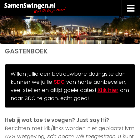
Doorgaan naar inhoud
GASTENBOEK
Willen jullie een betrouwbare datingsite dan
kunnen we jullie
SDC
van harte aanbevelen,
veel stellen en altijd goeie dates!
Klik hier
om
naar SDC te gaan, echt goed!
Heb jij wat toe te voegen? Just say Hi?
Berichten met kik/links worden niet geplaatst ivm
AVG wetgeving,
sdc naam wél toegestaan
. U kunt