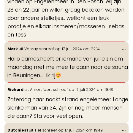
vinden op Engelenmeer in Den Bosch. Wij zijn
28 en 22 jaar en willen graag bekeken worden
door andere stelletjes.. wellicht een leuk
praatje en elkaar insmeren/masseren... sebas
en tess
Wis
...
Mark
uit
Venray
schreef op
17 juli 2024
om
22:14
de
Hallo dames.heeft er iemand van jullie zin om
me
maandag met me mee te gaan naar de sauna
in Beuningen.......ik rij
Wis
...
Richard
uit
Amersfoort
schreef op
17 juli 2024
om
19:49
de
Zaterdag naar naakt strand engelemeer Lange
me
slanke man van 34. Zijn er nog meer mensen
die gaan? Sta voor veel open.
Wis
...
Dutchies1
uit
Tiel
schreef op
17 juli 2024
om
19:49