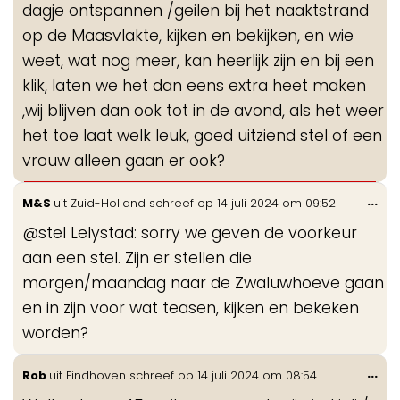
dagje ontspannen /geilen bij het naaktstrand
op de Maasvlakte, kijken en bekijken, en wie
weet, wat nog meer, kan heerlijk zijn en bij een
klik, laten we het dan eens extra heet maken
,wij blijven dan ook tot in de avond, als het weer
het toe laat welk leuk, goed uitziend stel of een
vrouw alleen gaan er ook?
Wis
...
M&S
uit
Zuid-Holland
schreef op
14 juli 2024
om
09:52
de
@stel Lelystad: sorry we geven de voorkeur
me
aan een stel. Zijn er stellen die
morgen/maandag naar de Zwaluwhoeve gaan
en in zijn voor wat teasen, kijken en bekeken
worden?
Wis
...
Rob
uit
Eindhoven
schreef op
14 juli 2024
om
08:54
de