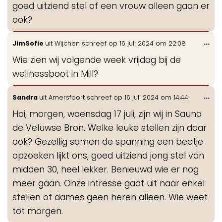
goed uitziend stel of een vrouw alleen gaan er
ook?
Wis
...
JimSofie
uit
Wijchen
schreef op
16 juli 2024
om
22:08
de
Wie zien wij volgende week vrijdag bij de
me
wellnessboot in Mill?
Wis
...
Sandra
uit
Amersfoort
schreef op
16 juli 2024
om
14:44
de
Hoi, morgen, woensdag 17 juli, zijn wij in Sauna
me
de Veluwse Bron. Welke leuke stellen zijn daar
ook? Gezellig samen de spanning een beetje
opzoeken lijkt ons, goed uitziend jong stel van
midden 30, heel lekker. Benieuwd wie er nog
meer gaan. Onze intresse gaat uit naar enkel
stellen of dames geen heren alleen. Wie weet
tot morgen.