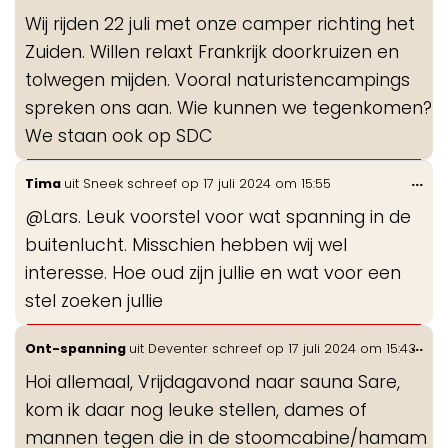
de
Wij rijden 22 juli met onze camper richting het
me
Zuiden. Willen relaxt Frankrijk doorkruizen en
tolwegen mijden. Vooral naturistencampings
spreken ons aan. Wie kunnen we tegenkomen?
We staan ook op SDC
Wis
...
Tima
uit
Sneek
schreef op
17 juli 2024
om
15:55
de
@Lars. Leuk voorstel voor wat spanning in de
me
buitenlucht. Misschien hebben wij wel
interesse. Hoe oud zijn jullie en wat voor een
stel zoeken jullie
Wis
...
Ont-spanning
uit
Deventer
schreef op
17 juli 2024
om
15:43
de
Hoi allemaal, Vrijdagavond naar sauna Sare,
me
kom ik daar nog leuke stellen, dames of
mannen tegen die in de stoomcabine/hamam