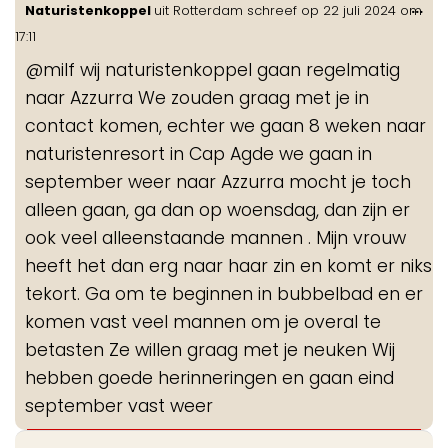
Wis
...
Naturistenkoppel
uit
Rotterdam
schreef op
22 juli 2024
om
de
17:11
me
@milf wij naturistenkoppel gaan regelmatig
naar Azzurra We zouden graag met je in
contact komen, echter we gaan 8 weken naar
naturistenresort in Cap Agde we gaan in
september weer naar Azzurra mocht je toch
alleen gaan, ga dan op woensdag, dan zijn er
ook veel alleenstaande mannen . Mijn vrouw
heeft het dan erg naar haar zin en komt er niks
tekort. Ga om te beginnen in bubbelbad en er
komen vast veel mannen om je overal te
betasten Ze willen graag met je neuken Wij
hebben goede herinneringen en gaan eind
september vast weer