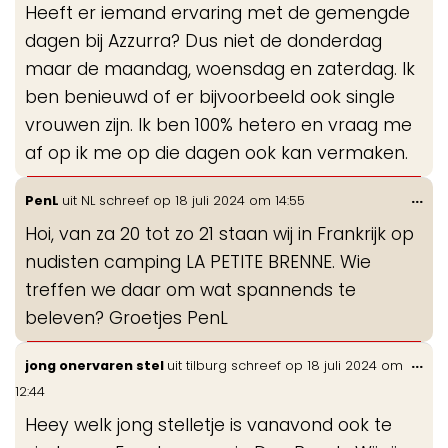
Heeft er iemand ervaring met de gemengde
me
dagen bij Azzurra? Dus niet de donderdag
maar de maandag, woensdag en zaterdag. Ik
ben benieuwd of er bijvoorbeeld ook single
vrouwen zijn. Ik ben 100% hetero en vraag me
af op ik me op die dagen ook kan vermaken.
Wis
...
PenL
uit
NL
schreef op
18 juli 2024
om
14:55
de
Hoi, van za 20 tot zo 21 staan wij in Frankrijk op
me
nudisten camping LA PETITE BRENNE. Wie
treffen we daar om wat spannends te
beleven? Groetjes PenL
Wis
...
jong onervaren stel
uit
tilburg
schreef op
18 juli 2024
om
de
12:44
me
Heey welk jong stelletje is vanavond ook te