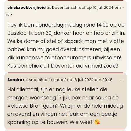
Wis
...
chickzoektvrijheid
uit
Deventer
schreef op
16 juli 2024
om
de
11:22
me
hey, ik ben donderdagmiddag rond 14:00 op de
Bussloo. Ik ben 30, donker haar en heb er zin in.
Welke dame of stel of sixpack man met vlotte
babbel kan mij goed overal insmeren, bij een
klik kunnen we telefoonnummers uitwisselen!
Kus een chick uit Deventer die vrijheid zoekt!
Wis
...
Sandra
uit
Amersfoort
schreef op
16 juli 2024
om
09:48
de
Hoi allemaal, zijn er nog leuke stellen die
me
morgen, woensdag 17 juli, ook naar sauna de
Veluwse Bron gaan? Wij zijn er de hele middag
en avond en vinden het leuk om een beetje
spanning op te bouwen. Wie weet