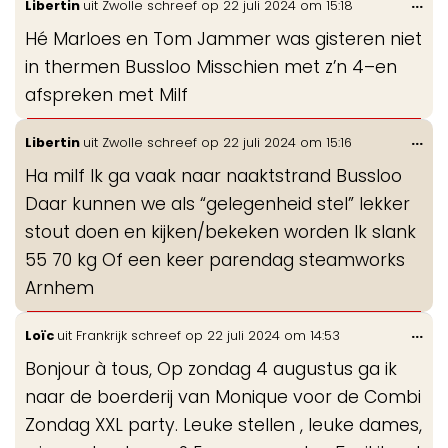
Wis
...
Libertin
uit
Zwolle
schreef op
22 juli 2024
om
15:18
de
Hé Marloes en Tom Jammer was gisteren niet
me
in thermen Bussloo Misschien met z’n 4–en
afspreken met Milf
Wis
...
Libertin
uit
Zwolle
schreef op
22 juli 2024
om
15:16
de
Ha milf Ik ga vaak naar naaktstrand Bussloo
me
Daar kunnen we als “gelegenheid stel” lekker
stout doen en kijken/bekeken worden Ik slank
55 70 kg Of een keer parendag steamworks
Arnhem
Wis
...
Loïc
uit
Frankrijk
schreef op
22 juli 2024
om
14:53
de
Bonjour à tous, Op zondag 4 augustus ga ik
me
naar de boerderij van Monique voor de Combi
Zondag XXL party. Leuke stellen , leuke dames,