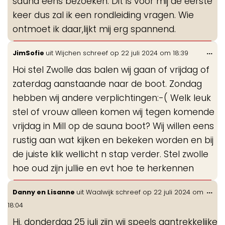
sauna eens bezoeken. Dit is voor mij de eerste
keer dus zal ik een rondleiding vragen. Wie
ontmoet ik daar,lijkt mij erg spannend.
Wis
...
JimSofie
uit
Wijchen
schreef op
22 juli 2024
om
18:39
de
Hoi stel Zwolle das balen wij gaan of vrijdag of
me
zaterdag aanstaande naar de boot. Zondag
hebben wij andere verplichtingen:-( Welk leuk
stel of vrouw alleen komen wij tegen komende
vrijdag in Mill op de sauna boot? Wij willen eens
rustig aan wat kijken en bekeken worden en bij
de juiste klik wellicht n stap verder. Stel zwolle
hoe oud zijn jullie en evt hoe te herkennen
Wis
...
Danny en Lisanne
uit
Waalwijk
schreef op
22 juli 2024
om
de
18:04
me
Hi, donderdag 25 juli zijn wij speels aantrekkelijke