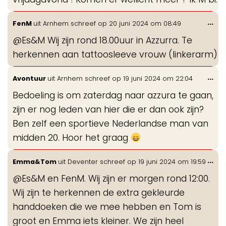
Wis
...
FenM
uit
Arnhem
schreef op
20 juni 2024
om
08:49
de
@Es&M Wij zijn rond 18.00uur in Azzurra. Te
me
herkennen aan tattoosleeve vrouw (linkerarm)
Wis
...
Avontuur
uit
Arnhem
schreef op
19 juni 2024
om
22:04
de
Bedoeling is om zaterdag naar azzura te gaan,
me
zijn er nog leden van hier die er dan ook zijn?
Ben zelf een sportieve Nederlandse man van
midden 20. Hoor het graag
Wis
...
Emma&Tom
uit
Deventer
schreef op
19 juni 2024
om
19:59
de
@Es&M en FenM. Wij zijn er morgen rond 12:00.
me
Wij zijn te herkennen de extra gekleurde
handdoeken die we mee hebben en Tom is
groot en Emma iets kleiner. We zijn heel