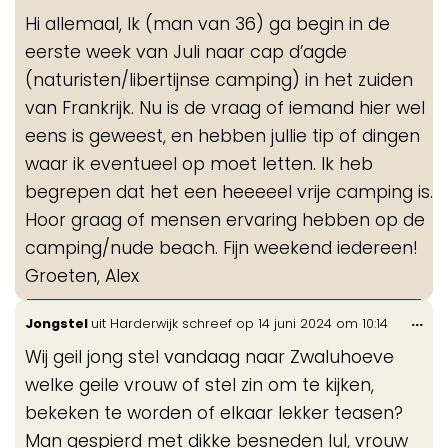
de
Hi allemaal, Ik (man van 36) ga begin in de
me
eerste week van Juli naar cap d’agde
(naturisten/libertijnse camping) in het zuiden
van Frankrijk. Nu is de vraag of iemand hier wel
eens is geweest, en hebben jullie tip of dingen
waar ik eventueel op moet letten. Ik heb
begrepen dat het een heeeeel vrije camping is.
Hoor graag of mensen ervaring hebben op de
camping/nude beach. Fijn weekend iedereen!
Groeten, Alex
Wis
...
Jongstel
uit
Harderwijk
schreef op
14 juni 2024
om
10:14
de
Wij geil jong stel vandaag naar Zwaluhoeve
me
welke geile vrouw of stel zin om te kijken,
bekeken te worden of elkaar lekker teasen?
Man gespierd met dikke besneden lul, vrouw