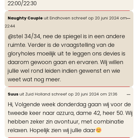
22:00/22:30
Wis
...
Naughty Couple
uit
Eindhoven
schreef op
20 juni 2024
om
de
22:44
me
@stel 34/34, nee de spiegel is in een andere
ruimte. Verder is de vraagstelling van de
gloryholes moeilijk uit te leggen ons devies is
daarom gewoon gaan en ervaren. Wij willen
jullie wel rond leiden indien gewenst en wie
weet wat nog meer.
Wis
...
Suus
uit
Zuid Holland
schreef op
20 juni 2024
om
21:36
de
Hi, Volgende week donderdag gaan wij voor de
me
tweede keer naar azzura, dame 42, heer 50. Wij
hebben zeker zin avontuur, met combinatie
relaxen. Hopelijk zien wij jullie daar