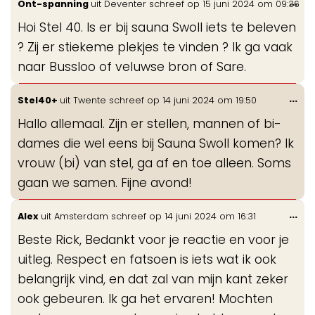
Wis
...
Ont-spanning
uit
Deventer
schreef op
15 juni 2024
om
09:36
de
Hoi Stel 40. Is er bij sauna Swoll iets te beleven
me
? Zij er stiekeme plekjes te vinden ? Ik ga vaak
naar Bussloo of veluwse bron of Sare.
Wis
...
Stel40+
uit
Twente
schreef op
14 juni 2024
om
19:50
de
Hallo allemaal. Zijn er stellen, mannen of bi-
me
dames die wel eens bij Sauna Swoll komen? Ik
vrouw (bi) van stel, ga af en toe alleen. Soms
gaan we samen. Fijne avond!
Wis
...
Alex
uit
Amsterdam
schreef op
14 juni 2024
om
16:31
de
Beste Rick, Bedankt voor je reactie en voor je
me
uitleg. Respect en fatsoen is iets wat ik ook
belangrijk vind, en dat zal van mijn kant zeker
ook gebeuren. Ik ga het ervaren! Mochten