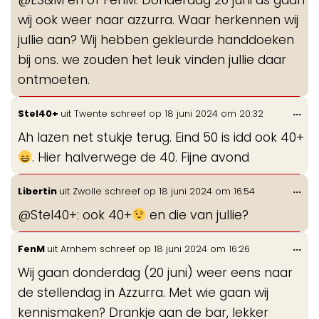
me
wij ook weer naar azzurra. Waar herkennen wij
jullie aan? Wij hebben gekleurde handdoeken
bij ons. we zouden het leuk vinden jullie daar
ontmoeten.
Wis
...
Stel40+
uit
Twente
schreef op
18 juni 2024
om
20:32
de
Ah lazen net stukje terug. Eind 50 is idd ook 40+
me
. Hier halverwege de 40. Fijne avond
Wis
...
Libertin
uit
Zwolle
schreef op
18 juni 2024
om
16:54
de
@Stel40+: ook 40+
en die van jullie?
me
Wis
...
FenM
uit
Arnhem
schreef op
18 juni 2024
om
16:26
de
Wij gaan donderdag (20 juni) weer eens naar
me
de stellendag in Azzurra. Met wie gaan wij
kennismaken? Drankje aan de bar, lekker