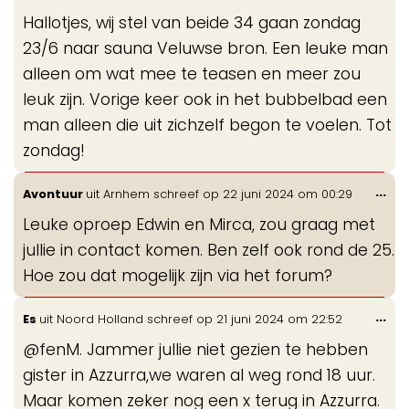
de
Hallotjes, wij stel van beide 34 gaan zondag
me
23/6 naar sauna Veluwse bron. Een leuke man
alleen om wat mee te teasen en meer zou
leuk zijn. Vorige keer ook in het bubbelbad een
man alleen die uit zichzelf begon te voelen. Tot
zondag!
Wis
...
Avontuur
uit
Arnhem
schreef op
22 juni 2024
om
00:29
de
Leuke oproep Edwin en Mirca, zou graag met
me
jullie in contact komen. Ben zelf ook rond de 25.
Hoe zou dat mogelijk zijn via het forum?
Wis
...
Es
uit
Noord Holland
schreef op
21 juni 2024
om
22:52
de
@fenM. Jammer jullie niet gezien te hebben
me
gister in Azzurra,we waren al weg rond 18 uur.
Maar komen zeker nog een x terug in Azzurra.