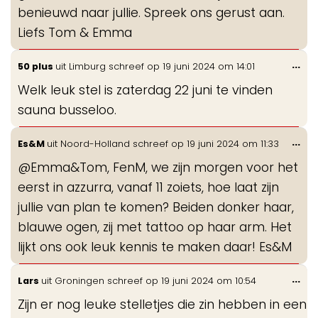
benieuwd naar jullie. Spreek ons gerust aan.
Liefs Tom & Emma
Wis
...
50 plus
uit
Limburg
schreef op
19 juni 2024
om
14:01
de
Welk leuk stel is zaterdag 22 juni te vinden
me
sauna busseloo.
Wis
...
Es&M
uit
Noord-Holland
schreef op
19 juni 2024
om
11:33
de
@Emma&Tom, FenM, we zijn morgen voor het
me
eerst in azzurra, vanaf 11 zoiets, hoe laat zijn
jullie van plan te komen? Beiden donker haar,
blauwe ogen, zij met tattoo op haar arm. Het
lijkt ons ook leuk kennis te maken daar! Es&M
Wis
...
Lars
uit
Groningen
schreef op
19 juni 2024
om
10:54
de
Zijn er nog leuke stelletjes die zin hebben in een
me