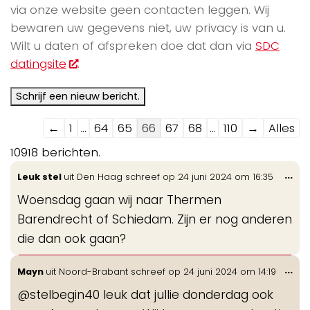
via onze website geen contacten leggen. Wij
bewaren uw gegevens niet, uw privacy is van u.
Wilt u daten of afspreken doe dat dan via
SDC
datingsite
.
Navigatie
←
1
...
64
65
66
67
68
...
110
→
Alles
door
10918 berichten.
de
Wis
...
Leuk stel
uit
Den Haag
schreef op
24 juni 2024
om
16:35
gastenboek-
de
lijst
Woensdag gaan wij naar Thermen
me
Barendrecht of Schiedam. Zijn er nog anderen
die dan ook gaan?
Wis
...
Mayn
uit
Noord-Brabant
schreef op
24 juni 2024
om
14:19
de
@stelbegin40 leuk dat jullie donderdag ook
me