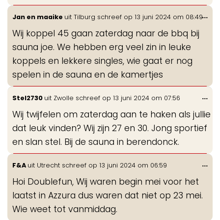
Wis
...
Jan en maaike
uit
Tilburg
schreef op
13 juni 2024
om
08:49
de
Wij koppel 45 gaan zaterdag naar de bbq bij
me
sauna joe. We hebben erg veel zin in leuke
koppels en lekkere singles, wie gaat er nog
spelen in de sauna en de kamertjes
Wis
...
Stel2730
uit
Zwolle
schreef op
13 juni 2024
om
07:56
de
Wij twijfelen om zaterdag aan te haken als jullie
me
dat leuk vinden? Wij zijn 27 en 30. Jong sportief
en slan stel. Bij de sauna in berendonck.
Wis
...
F&A
uit
Utrecht
schreef op
13 juni 2024
om
06:59
de
Hoi Doublefun, Wij waren begin mei voor het
me
laatst in Azzura dus waren dat niet op 23 mei.
Wie weet tot vanmiddag.