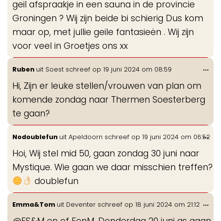
geil afspraakje in een sauna in de provincie
Groningen ? Wij zijn beide bi schierig Dus kom
maar op, met jullie geile fantasieën . Wij zijn
voor veel in Groetjes ons xx
Wis
...
Ruben
uit
Soest
schreef op
19 juni 2024
om
08:59
de
Hi, Zijn er leuke stellen/vrouwen van plan om
me
komende zondag naar Thermen Soesterberg
te gaan?
Wis
...
Nodoublefun
uit
Apeldoorn
schreef op
19 juni 2024
om
06:52
de
Hoi, Wij stel mid 50, gaan zondag 30 juni naar
me
Mystique. Wie gaan we daar misschien treffen?
doublefun
Wis
...
Emma&Tom
uit
Deventer
schreef op
18 juni 2024
om
21:12
de
@ES&M en of FenM. Donderdag 20 juni as gaan