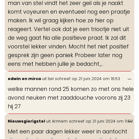
man van stel vindt het zeer geil als je naakt
komt voyeuren en eventueel nog een praatje
maken. Ik wil graag kijken hoe ze hier op
reageert. Vertel ook dat je een triootje niet uit
de weg gaat Na alle positieve praat. Ik zal dit
voorstel lekker vinden. Mocht het niet positief
gesprek zijn geen paniek Probeer later nog
eens met hebben jullie je bedacht.,..
Wis
...
edwin en mirca
uit
tiel
schreef op
21 juni 2024
om
16:53
de
welke mannen rond 25 komen zo met ons hele
me
avond neuken met zaaddouche voorons zij 23
hij 27
Wis
...
Nieuwsgierigstel
uit
Arnhem
schreef op
21 juni 2024
om
11:59
de
Met een paar dagen lekker weer in aantocht
me