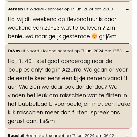
Wis
...
Jeroen
uit
Waalwijk
schreef op
17 juni 2024
om
23:03
de
Hoi wij dit weekend op flevonatuur is daar
me
weekend van 20-23 wat te beleven ? Zijn
benieuwd naar gelijk gestemde
gr j&m
Wis
...
Es&m
uit
Noord-Holland
schreef op
17 juni 2024
om
12:53
de
Hoi, fit 40+ stel gaat donderdag naar de
me
‘couples only’ dag in Azzurra. We gaan er voor
de eerste keer eens een kijkje nemen vanaf 11
uur. Wie zien we daar ook donderdag? We
vinden het leuk om misschien wat te flirten in
het bubbelbad bijvoorbeeld, en met een leuke
klik misschien meer dan flirten.. spreek ons
gerust aan.. Es&m.
Wis
...
Ruud
uit
Heemskerk
schreef op
17 juni 2024
om
06:42