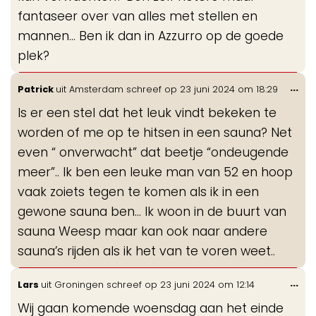
fantaseer over van alles met stellen en
mannen... Ben ik dan in Azzurro op de goede
plek?
Wis
...
Patrick
uit
Amsterdam
schreef op
23 juni 2024
om
18:29
de
Is er een stel dat het leuk vindt bekeken te
me
worden of me op te hitsen in een sauna? Net
even “ onverwacht” dat beetje “ondeugende
meer”.. Ik ben een leuke man van 52 en hoop
vaak zoiets tegen te komen als ik in een
gewone sauna ben… Ik woon in de buurt van
sauna Weesp maar kan ook naar andere
sauna’s rijden als ik het van te voren weet..
Wis
...
Lars
uit
Groningen
schreef op
23 juni 2024
om
12:14
de
Wij gaan komende woensdag aan het einde
me