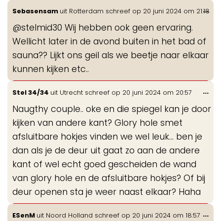
Wis
...
Sebasensam
uit
Rotterdam
schreef op
20 juni 2024
om
21:18
de
@stelmid30 Wij hebben ook geen ervaring.
me
Wellicht later in de avond buiten in het bad of
sauna?? Lijkt ons geil als we beetje naar elkaar
kunnen kijken etc..
Wis
...
Stel 34/34
uit
Utrecht
schreef op
20 juni 2024
om
20:57
de
Naugthy couple.. oke en die spiegel kan je door
me
kijken van andere kant? Glory hole smet
afsluitbare hokjes vinden we wel leuk… ben je
dan als je de deur uit gaat zo aan de andere
kant of wel echt goed gescheiden de wand
van glory hole en de afsluitbare hokjes? Of bij
deur openen sta je weer naast elkaar? Haha
Wis
...
ESenM
uit
Noord Holland
schreef op
20 juni 2024
om
18:57