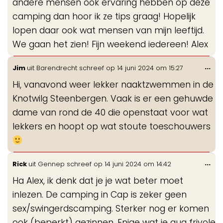
andere mensen ook ervaring hebben op deze
camping dan hoor ik ze tips graag! Hopelijk
lopen daar ook wat mensen van mijn leeftijd.
We gaan het zien! Fijn weekend iedereen! Alex
Wis
...
Jim
uit
Barendrecht
schreef op
14 juni 2024
om
15:27
de
Hi, vanavond weer lekker naaktzwemmen in de
me
Knotwilg Steenbergen. Vaak is er een gehuwde
dame van rond de 40 die openstaat voor wat
lekkers en hoopt op wat stoute toeschouwers
Wis
...
Rick
uit
Gennep
schreef op
14 juni 2024
om
14:42
de
Ha Alex, ik denk dat je je wat beter moet
me
inlezen. De camping in Cap is zeker geen
sex/swingerdscamping. Sterker nog er komen
ook (beperkt) gezinnen. Enige wat je qua frivole