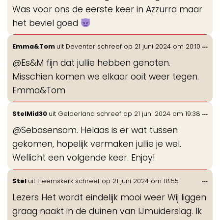
Was voor ons de eerste keer in Azzurra maar
het beviel goed
Wis
...
Emma&Tom
uit
Deventer
schreef op
21 juni 2024
om
20:10
de
@Es&M fijn dat jullie hebben genoten.
me
Misschien komen we elkaar ooit weer tegen.
Emma&Tom
Wis
...
StelMid30
uit
Gelderland
schreef op
21 juni 2024
om
19:38
de
@Sebasensam. Helaas is er wat tussen
me
gekomen, hopelijk vermaken jullie je wel.
Wellicht een volgende keer. Enjoy!
Wis
...
Stel
uit
Heemskerk
schreef op
21 juni 2024
om
18:55
de
Lezers Het wordt eindelijk mooi weer Wij liggen
me
graag naakt in de duinen van IJmuiderslag. Ik