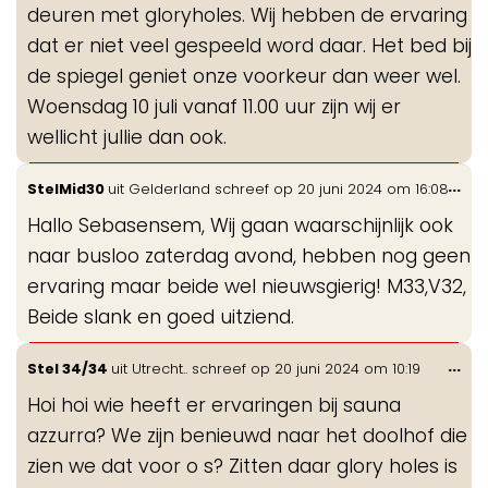
deuren met gloryholes. Wij hebben de ervaring
dat er niet veel gespeeld word daar. Het bed bij
de spiegel geniet onze voorkeur dan weer wel.
Woensdag 10 juli vanaf 11.00 uur zijn wij er
wellicht jullie dan ook.
Wis
...
StelMid30
uit
Gelderland
schreef op
20 juni 2024
om
16:08
de
Hallo Sebasensem, Wij gaan waarschijnlijk ook
me
naar busloo zaterdag avond, hebben nog geen
ervaring maar beide wel nieuwsgierig! M33,V32,
Beide slank en goed uitziend.
Wis
...
Stel 34/34
uit
Utrecht..
schreef op
20 juni 2024
om
10:19
de
Hoi hoi wie heeft er ervaringen bij sauna
me
azzurra? We zijn benieuwd naar het doolhof die
zien we dat voor o s? Zitten daar glory holes is