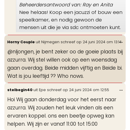
Beheerdersantwoord van: Ray en Anita
Nee helaas! Koop een jacuzzi of bouw een
speelkamer, en nodig gewoon de
mensen uit die je via sdc ontmoeten kunt.
Wis
...
Horny Couple
uit
Nijmegen
schreef op
24 juni 2024
om
13:14
de
@nljongen, je bent zeker oo de goeie plaats bij
me
azzurra. Wij stel willen ook op een woensdag
gaan overdag. Beide midden vijftig en Beide bi.
Wat is jou leeftijd ?? Who nows.
Wis
...
stelbegin40
uit
Epe
schreef op
24 juni 2024
om
12:55
de
Hoi Wij gaan donderdag voor het eerst naar
me
azzurra. Wij zouden het leuk vinden als een
ervaren koppel. ons een beetje opweg kan
helpen. Wij zijn er vanaf 11:00 tot 15:00