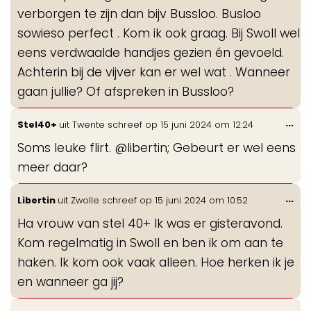
verborgen te zijn dan bijv Bussloo. Busloo
sowieso perfect . Kom ik ook graag. Bij Swoll wel
eens verdwaalde handjes gezien én gevoeld.
Achterin bij de vijver kan er wel wat . Wanneer
gaan jullie? Of afspreken in Bussloo?
Wis
...
Stel40+
uit
Twente
schreef op
15 juni 2024
om
12:24
de
Soms leuke flirt. @libertin; Gebeurt er wel eens
me
meer daar?
Wis
...
Libertin
uit
Zwolle
schreef op
15 juni 2024
om
10:52
de
Ha vrouw van stel 40+ Ik was er gisteravond.
me
Kom regelmatig in Swoll en ben ik om aan te
haken. Ik kom ook vaak alleen. Hoe herken ik je
en wanneer ga jij?