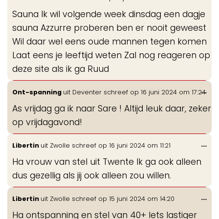
de
Sauna Ik wil volgende week dinsdag een dagje
me
sauna Azzurre proberen ben er nooit geweest
Wil daar wel eens oude mannen tegen komen
Laat eens je leeftijd weten Zal nog reageren op
deze site als ik ga Ruud
Wis
...
Ont-spanning
uit
Deventer
schreef op
16 juni 2024
om
17:24
de
As vrijdag ga ik naar Sare ! Altijd leuk daar, zeker
me
op vrijdagavond!
Wis
...
Libertin
uit
Zwolle
schreef op
16 juni 2024
om
11:21
de
Ha vrouw van stel uit Twente Ik ga ook alleen
me
dus gezellig als jij ook alleen zou willen.
Wis
...
Libertin
uit
Zwolle
schreef op
15 juni 2024
om
14:20
de
Ha ontspanning en stel van 40+ Iets lastiger
me