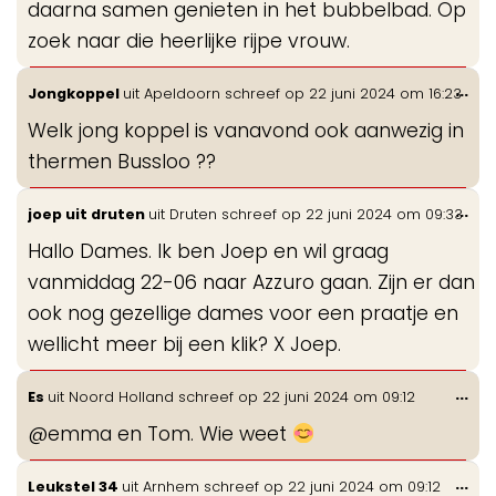
daarna samen genieten in het bubbelbad. Op
zoek naar die heerlijke rijpe vrouw.
Wis
...
Jongkoppel
uit
Apeldoorn
schreef op
22 juni 2024
om
16:23
de
Welk jong koppel is vanavond ook aanwezig in
me
thermen Bussloo ??
Wis
...
joep uit druten
uit
Druten
schreef op
22 juni 2024
om
09:33
de
Hallo Dames. Ik ben Joep en wil graag
me
vanmiddag 22-06 naar Azzuro gaan. Zijn er dan
ook nog gezellige dames voor een praatje en
wellicht meer bij een klik? X Joep.
Wis
...
Es
uit
Noord Holland
schreef op
22 juni 2024
om
09:12
de
@emma en Tom. Wie weet
me
Wis
...
Leukstel 34
uit
Arnhem
schreef op
22 juni 2024
om
09:12