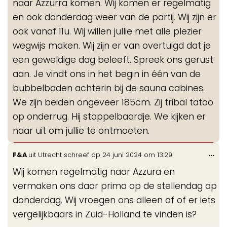
naar Azzurra komen. Wij komen er regelmatig
en ook donderdag weer van de partij. Wij zijn er
ook vanaf 11u. Wij willen jullie met alle plezier
wegwijs maken. Wij zijn er van overtuigd dat je
een geweldige dag beleeft. Spreek ons gerust
aan. Je vindt ons in het begin in één van de
bubbelbaden achterin bij de sauna cabines.
We zijn beiden ongeveer 185cm. Zij tribal tatoo
op onderrug. Hij stoppelbaardje. We kijken er
naar uit om jullie te ontmoeten.
Wis
...
F&A
uit
Utrecht
schreef op
24 juni 2024
om
13:29
de
Wij komen regelmatig naar Azzura en
me
vermaken ons daar prima op de stellendag op
donderdag. Wij vroegen ons alleen af of er iets
vergelijkbaars in Zuid-Holland te vinden is?