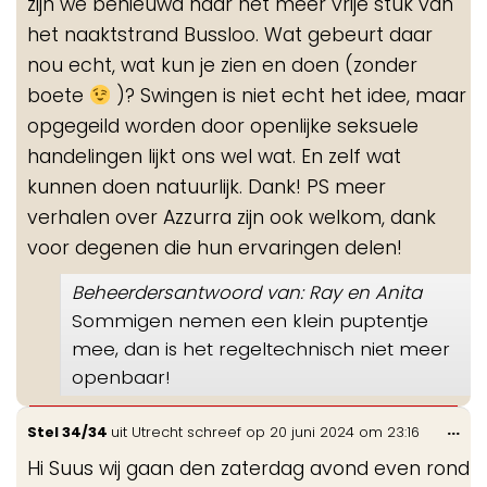
zijn we benieuwd naar het meer vrije stuk van
het naaktstrand Bussloo. Wat gebeurt daar
nou echt, wat kun je zien en doen (zonder
boete
)? Swingen is niet echt het idee, maar
opgegeild worden door openlijke seksuele
handelingen lijkt ons wel wat. En zelf wat
kunnen doen natuurlijk. Dank! PS meer
verhalen over Azzurra zijn ook welkom, dank
voor degenen die hun ervaringen delen!
Beheerdersantwoord van: Ray en Anita
Sommigen nemen een klein puptentje
mee, dan is het regeltechnisch niet meer
openbaar!
Wis
...
Stel 34/34
uit
Utrecht
schreef op
20 juni 2024
om
23:16
de
Hi Suus wij gaan den zaterdag avond even rond
me