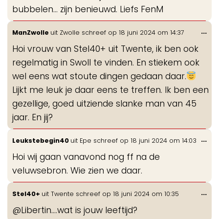
bubbelen... zijn benieuwd. Liefs FenM
Wis
...
ManZwolle
uit
Zwolle
schreef op
18 juni 2024
om
14:37
de
Hoi vrouw van Stel40+ uit Twente, ik ben ook
me
regelmatig in Swoll te vinden. En stiekem ook
wel eens wat stoute dingen gedaan daar.
Lijkt me leuk je daar eens te treffen. Ik ben een
gezellige, goed uitziende slanke man van 45
jaar. En jij?
Wis
...
Leukstebegin40
uit
Epe
schreef op
18 juni 2024
om
14:03
de
Hoi wij gaan vanavond nog ff na de
me
veluwsebron. Wie zien we daar.
Wis
...
Stel40+
uit
Twente
schreef op
18 juni 2024
om
10:35
de
@Libertin....wat is jouw leeftijd?
me