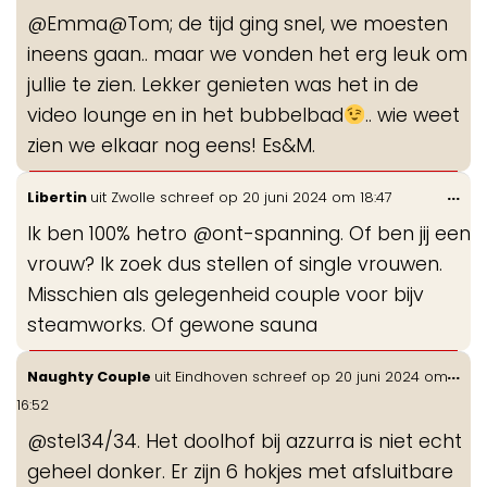
de
@Emma@Tom; de tijd ging snel, we moesten
me
ineens gaan.. maar we vonden het erg leuk om
jullie te zien. Lekker genieten was het in de
video lounge en in het bubbelbad
.. wie weet
zien we elkaar nog eens! Es&M.
Wis
...
Libertin
uit
Zwolle
schreef op
20 juni 2024
om
18:47
de
Ik ben 100% hetro @ont-spanning. Of ben jij een
me
vrouw? Ik zoek dus stellen of single vrouwen.
Misschien als gelegenheid couple voor bijv
steamworks. Of gewone sauna
Wis
...
Naughty Couple
uit
Eindhoven
schreef op
20 juni 2024
om
de
16:52
me
@stel34/34. Het doolhof bij azzurra is niet echt
geheel donker. Er zijn 6 hokjes met afsluitbare