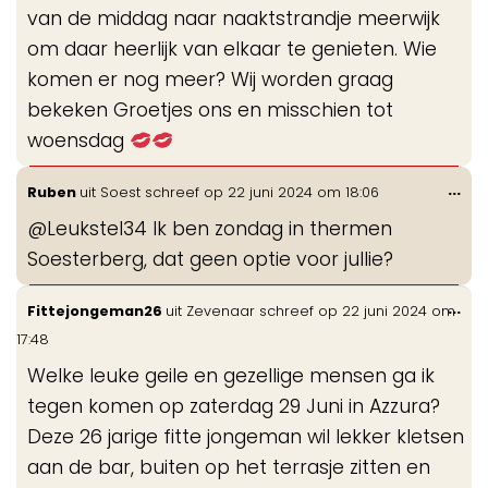
van de middag naar naaktstrandje meerwijk
om daar heerlijk van elkaar te genieten. Wie
komen er nog meer? Wij worden graag
bekeken Groetjes ons en misschien tot
woensdag
Wis
...
Ruben
uit
Soest
schreef op
22 juni 2024
om
18:06
de
@Leukstel34 Ik ben zondag in thermen
me
Soesterberg, dat geen optie voor jullie?
Wis
...
Fittejongeman26
uit
Zevenaar
schreef op
22 juni 2024
om
de
17:48
me
Welke leuke geile en gezellige mensen ga ik
tegen komen op zaterdag 29 Juni in Azzura?
Deze 26 jarige fitte jongeman wil lekker kletsen
aan de bar, buiten op het terrasje zitten en