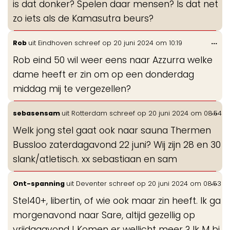
is dat donker? Spelen daar mensen? Is dat net
zo iets als de Kamasutra beurs?
Wis
...
Rob
uit
Eindhoven
schreef op
20 juni 2024
om
10:19
de
Rob eind 50 wil weer eens naar Azzurra welke
me
dame heeft er zin om op een donderdag
middag mij te vergezellen?
Wis
...
sebasensam
uit
Rotterdam
schreef op
20 juni 2024
om
08:54
de
Welk jong stel gaat ook naar sauna Thermen
me
Bussloo zaterdagavond 22 juni? Wij zijn 28 en 30
slank/atletisch. xx sebastiaan en sam
Wis
...
Ont-spanning
uit
Deventer
schreef op
20 juni 2024
om
08:53
de
Stel40+, libertin, of wie ook maar zin heeft. Ik ga
me
morgenavond naar Sare, altijd gezellig op
vrijdagavond ! Komen er wellicht meer ? Ik M bi.