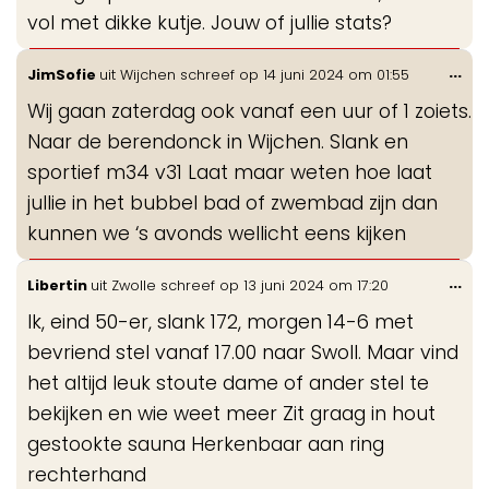
vol met dikke kutje. Jouw of jullie stats?
Wis
...
JimSofie
uit
Wijchen
schreef op
14 juni 2024
om
01:55
de
Wij gaan zaterdag ook vanaf een uur of 1 zoiets.
me
Naar de berendonck in Wijchen. Slank en
sportief m34 v31 Laat maar weten hoe laat
jullie in het bubbel bad of zwembad zijn dan
kunnen we ‘s avonds wellicht eens kijken
Wis
...
Libertin
uit
Zwolle
schreef op
13 juni 2024
om
17:20
de
Ik, eind 50-er, slank 172, morgen 14-6 met
me
bevriend stel vanaf 17.00 naar Swoll. Maar vind
het altijd leuk stoute dame of ander stel te
bekijken en wie weet meer Zit graag in hout
gestookte sauna Herkenbaar aan ring
rechterhand