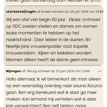
stellen gaan donderdag ook? Hebben er zin in.
Wis
...
stel boxtel/vught
uit
boxtel
schreef op
24 juni 2024
om
07:33
de
Wij een stel van begin 60 jaar . Elkaar ontmoet
me
op SDC zoeken stellen en dames om samen
leuke momenten te hebben op het
naaktstrand . Daar lekker in de duinen. BV
Neeltje jans vrouwenpolder oost kapelle
brouwersdam . Kijken en bekeken worden
Mannen alleen heeft de dame geen intresse.
Wis
...
Nljongen
uit
Tilburg
schreef op
23 juni 2024
om
23:46
de
Hallo allemaal, Ik wil binnenkort als man alleen
me
op een woensdag overdag naar sauna Azzurro
gaan. Ben erg benieuwd wat ik daar ga mee
maken. Kan iemand mij vertellen wat ik daar
kan verwachten? Ben zelf hetero maar