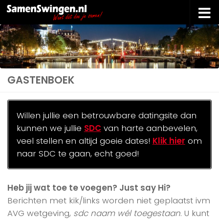
Doorgaan naar inhoud
GASTENBOEK
Willen jullie een betrouwbare datingsite dan
kunnen we jullie
SDC
van harte aanbevelen,
veel stellen en altijd goeie dates!
Klik hier
om
naar SDC te gaan, echt goed!
Heb jij wat toe te voegen? Just say Hi?
Berichten met kik/links worden niet geplaatst ivm
AVG wetgeving,
sdc naam wél toegestaan
. U kunt