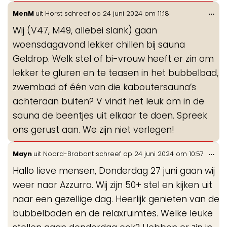
Wis
...
MenM
uit
Horst
schreef op
24 juni 2024
om
11:18
de
Wij (V47, M49, allebei slank) gaan
me
woensdagavond lekker chillen bij sauna
Geldrop. Welk stel of bi-vrouw heeft er zin om
lekker te gluren en te teasen in het bubbelbad,
zwembad of één van die kaboutersauna’s
achteraan buiten? V vindt het leuk om in de
sauna de beentjes uit elkaar te doen. Spreek
ons gerust aan. We zijn niet verlegen!
Wis
...
Mayn
uit
Noord-Brabant
schreef op
24 juni 2024
om
10:57
de
Hallo lieve mensen, Donderdag 27 juni gaan wij
me
weer naar Azzurra. Wij zijn 50+ stel en kijken uit
naar een gezellige dag. Heerlijk genieten van de
bubbelbaden en de relaxruimtes. Welke leuke