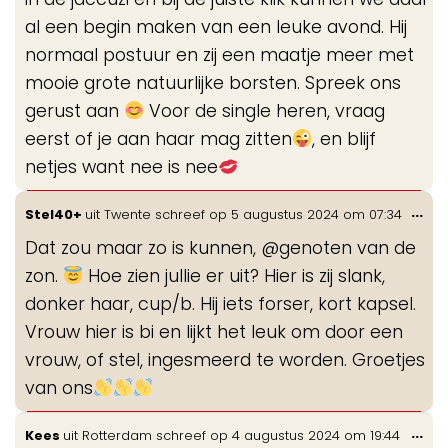
al een begin maken van een leuke avond. Hij
normaal postuur en zij een maatje meer met
mooie grote natuurlijke borsten. Spreek ons
gerust aan
Voor de single heren, vraag
eerst of je aan haar mag zitten
, en blijf
netjes want nee is nee
Wis
...
Stel40+
uit
Twente
schreef op
5 augustus 2024
om
07:34
de
Dat zou maar zo is kunnen, @genoten van de
me
zon.
Hoe zien jullie er uit? Hier is zij slank,
donker haar, cup/b. Hij iets forser, kort kapsel.
Vrouw hier is bi en lijkt het leuk om door een
vrouw, of stel, ingesmeerd te worden. Groetjes
van ons
Wis
...
Kees
uit
Rotterdam
schreef op
4 augustus 2024
om
19:44