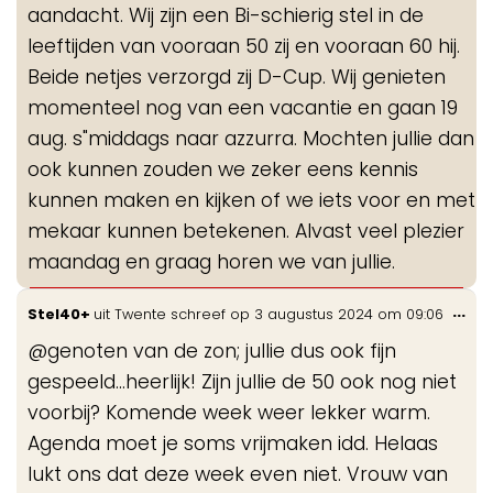
aandacht. Wij zijn een Bi-schierig stel in de
leeftijden van vooraan 50 zij en vooraan 60 hij.
Beide netjes verzorgd zij D-Cup. Wij genieten
momenteel nog van een vacantie en gaan 19
aug. s"middags naar azzurra. Mochten jullie dan
ook kunnen zouden we zeker eens kennis
kunnen maken en kijken of we iets voor en met
mekaar kunnen betekenen. Alvast veel plezier
maandag en graag horen we van jullie.
Wis
...
Stel40+
uit
Twente
schreef op
3 augustus 2024
om
09:06
de
@genoten van de zon; jullie dus ook fijn
me
gespeeld...heerlijk! Zijn jullie de 50 ook nog niet
voorbij? Komende week weer lekker warm.
Agenda moet je soms vrijmaken idd. Helaas
lukt ons dat deze week even niet. Vrouw van