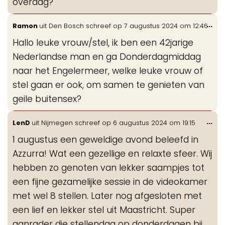
overdag?
Wis
...
Ramon
uit
Den Bosch
schreef op
7 augustus 2024
om
12:46
de
Hallo leuke vrouw/stel, ik ben een 42jarige
me
Nederlandse man en ga Donderdagmiddag
naar het Engelermeer, welke leuke vrouw of
stel gaan er ook, om samen te genieten van
geile buitensex?
Wis
...
LenD
uit
Nijmegen
schreef op
6 augustus 2024
om
19:15
de
1 augustus een geweldige avond beleefd in
me
Azzurra! Wat een gezellige en relaxte sfeer. Wij
hebben zo genoten van lekker saampjes tot
een fijne gezamelijke sessie in de videokamer
met wel 8 stellen. Later nog afgesloten met
een lief en lekker stel uit Maastricht. Super
aanrader die stellendag op donderdagen bij