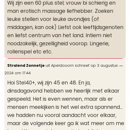
Wij zijn een 60 plus stel; vrouw bi schierig en
man erotisch massage liefhebber. Zoeken
leuke stellen voor leuke avondjes (of
middagen, kan ook) Liefst ook leeftijdsgenoten
en liefst centrum van het land. Intiem niet
noodzakelijk, gezelligheid voorop. Lingerie,
rollenspel etc etc.
Wis
...
Stralend Zonnetje
uit
Apeldooorn
schreef op
3 augustus
de
2024
om
17:44
me
Hoi Stel40+, wij zijn 45 en 48. En ja,
dinsdagavond hebben we heerlijk met elkaar
gespeeld. Het is even wennen, maar als er
mensen meekijken is het wel extra spannend...
we hadden nu vooral aandacht voor elkaar,
maar de volgende keer ga ik wat meer om me