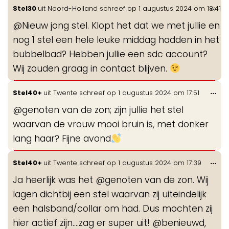
Wis
...
Stel30
uit
Noord-Holland
schreef op
1 augustus 2024
om
18:41
de
@Nieuw jong stel. Klopt het dat we met jullie en
me
nog 1 stel een hele leuke middag hadden in het
bubbelbad? Hebben jullie een sdc account?
Wij zouden graag in contact blijven.
Wis
...
Stel40+
uit
Twente
schreef op
1 augustus 2024
om
17:51
de
@genoten van de zon; zijn jullie het stel
me
waarvan de vrouw mooi bruin is, met donker
lang haar? Fijne avond
Wis
...
Stel40+
uit
Twente
schreef op
1 augustus 2024
om
17:39
de
Ja heerlijk was het @genoten van de zon. Wij
me
lagen dichtbij een stel waarvan zij uiteindelijk
een halsband/collar om had. Dus mochten zij
hier actief zijn....zag er super uit! @benieuwd,