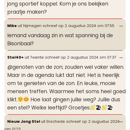
jong sportief koppel. Kom je ons bekijken
praatje maken?
Wis
...
Mike
uit
Nijmegen
schreef op
2 augustus 2024
om
07:55
de
Iemand vandaag zin in wat spanning bij de
me
Bisonbaai?
Wis
...
Stel40+
uit
Twente
schreef op
2 augustus 2024
om
07:37
de
@genoten van de zon; zouden wel vaker willen.
me
Maar in de agenda lukt dat niet. Het is heerlijk
om te genieten van de zon. En leuke, mooie
mensen treffen. Waarmee het soms heel goed
klikt.
Hoe laat gingen jullie weg? Jullie dus
een stel? Welke leeftijd? Groetjes
🏖
🏖
Wis
...
Nieuw Jong Stel
uit
Enschede
schreef op
2 augustus 2024
de
om
01:23