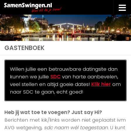
Doorgaan naar inhoud
GASTENBOEK
Willen jullie een betrouwbare datingsite dan
kunnen we jullie
SDC
van harte aanbevelen,
veel stellen en altijd goeie dates!
Klik hier
om
naar SDC te gaan, echt goed!
Heb jij wat toe te voegen? Just say Hi?
Berichten met kik/links worden niet geplaatst ivm
AVG wetgeving,
sdc naam wél toegestaan
. U kunt