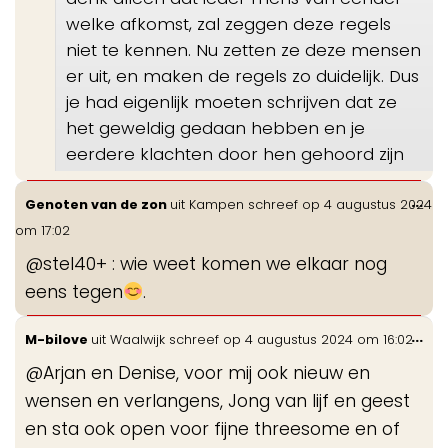
welke afkomst, zal zeggen deze regels
niet te kennen. Nu zetten ze deze mensen
er uit, en maken de regels zo duidelijk. Dus
je had eigenlijk moeten schrijven dat ze
het geweldig gedaan hebben en je
eerdere klachten door hen gehoord zijn
Wis
...
Genoten van de zon
uit
Kampen
schreef op
4 augustus 2024
de
om
17:02
me
@stel40+ : wie weet komen we elkaar nog
eens tegen
.
Wis
...
M-bilove
uit
Waalwijk
schreef op
4 augustus 2024
om
16:02
de
@Arjan en Denise, voor mij ook nieuw en
me
wensen en verlangens, Jong van lijf en geest
en sta ook open voor fijne threesome en of