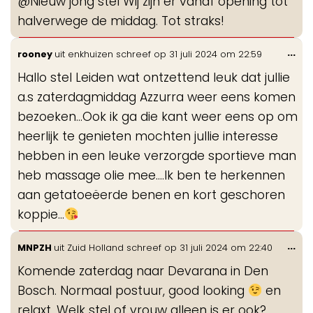
@Nieuw jong stel Wij zijn er vanaf opening tot
halverwege de middag. Tot straks!
Wis
...
rooney
uit
enkhuizen
schreef op
31 juli 2024
om
22:59
de
Hallo stel Leiden wat ontzettend leuk dat jullie
me
a.s zaterdagmiddag Azzurra weer eens komen
bezoeken...Ook ik ga die kant weer eens op om
heerlijk te genieten mochten jullie interesse
hebben in een leuke verzorgde sportieve man
heb massage olie mee....Ik ben te herkennen
aan getatoeëerde benen en kort geschoren
koppie...
Wis
...
MNPZH
uit
Zuid Holland
schreef op
31 juli 2024
om
22:40
de
Komende zaterdag naar Devarana in Den
me
Bosch. Normaal postuur, good looking
en
relaxt. Welk stel of vrouw alleen is er ook?