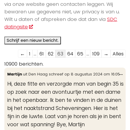
via onze website geen contacten leggen. Wij
bewaren uw gegevens niet, uw privacy is van u.
Wilt u daten of afspreken doe dat dan via
SDC
datingsite
.
Navigatie
←
1
...
61
62
63
64
65
...
109
→
Alles
door
10900 berichten.
de
Wis
...
Martijn
uit
Den Haag
schreef op
8 augustus 2024
om
16:05
gastenboek-
de
lijst
Hi, deze fitte en verzorgde man van begin 35 is
me
op zoek naar een avontuurtje met een dame
in het openbaar. Ik ben te vinden in de duinen
bij het naaktstrand Scheveningen. Hier is het
fijn in de luwte. Laat van je horen als je in bent
voor wat spanning! Bye, Martijn