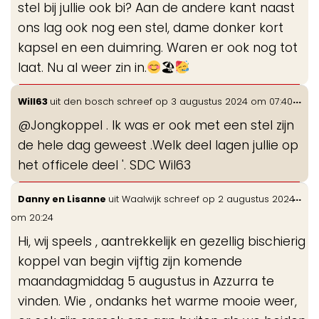
stel bij jullie ook bi? Aan de andere kant naast
ons lag ook nog een stel, dame donker kort
kapsel en een duimring. Waren er ook nog tot
laat. Nu al weer zin in.
🏖
Wis
...
Will63
uit
den bosch
schreef op
3 augustus 2024
om
07:40
de
@Jongkoppel . Ik was er ook met een stel zijn
me
de hele dag geweest .Welk deel lagen jullie op
het officele deel '. SDC Wil63
Wis
...
Danny en Lisanne
uit
Waalwijk
schreef op
2 augustus 2024
de
om
20:24
me
Hi, wij speels , aantrekkelijk en gezellig bischierig
koppel van begin vijftig zijn komende
maandagmiddag 5 augustus in Azzurra te
vinden. Wie , ondanks het warme mooie weer,