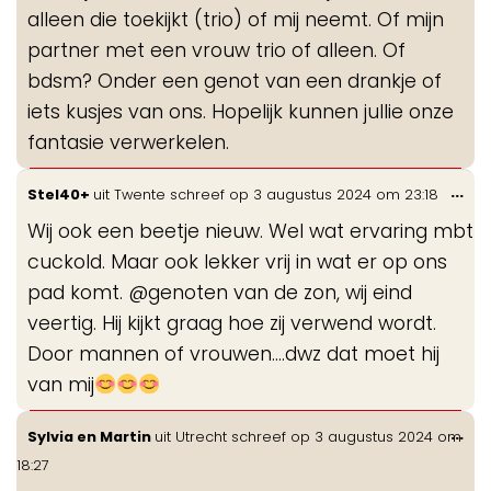
alleen die toekijkt (trio) of mij neemt. Of mijn
partner met een vrouw trio of alleen. Of
bdsm? Onder een genot van een drankje of
iets kusjes van ons. Hopelijk kunnen jullie onze
fantasie verwerkelen.
Wis
...
Stel40+
uit
Twente
schreef op
3 augustus 2024
om
23:18
de
Wij ook een beetje nieuw. Wel wat ervaring mbt
me
cuckold. Maar ook lekker vrij in wat er op ons
pad komt. @genoten van de zon, wij eind
veertig. Hij kijkt graag hoe zij verwend wordt.
Door mannen of vrouwen....dwz dat moet hij
van mij
Wis
...
Sylvia en Martin
uit
Utrecht
schreef op
3 augustus 2024
om
de
18:27
me