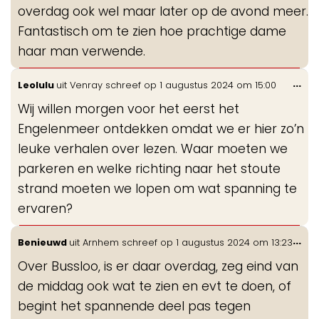
overdag ook wel maar later op de avond meer.
Fantastisch om te zien hoe prachtige dame
haar man verwende.
Wis
...
Leolulu
uit
Venray
schreef op
1 augustus 2024
om
15:00
de
Wij willen morgen voor het eerst het
me
Engelenmeer ontdekken omdat we er hier zo’n
leuke verhalen over lezen. Waar moeten we
parkeren en welke richting naar het stoute
strand moeten we lopen om wat spanning te
ervaren?
Wis
...
Benieuwd
uit
Arnhem
schreef op
1 augustus 2024
om
13:23
de
Over Bussloo, is er daar overdag, zeg eind van
me
de middag ook wat te zien en evt te doen, of
begint het spannende deel pas tegen