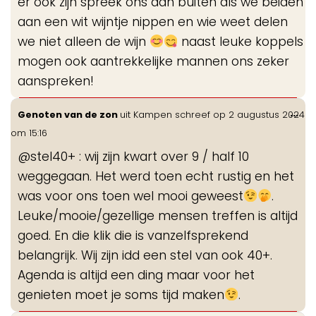
er ook zijn spreek ons aan buiten als we beiden
aan een wit wijntje nippen en wie weet delen
we niet alleen de wijn
naast leuke koppels
mogen ook aantrekkelijke mannen ons zeker
aanspreken!
Wis
...
Genoten van de zon
uit
Kampen
schreef op
2 augustus 2024
de
om
15:16
me
@stel40+ : wij zijn kwart over 9 / half 10
weggegaan. Het werd toen echt rustig en het
was voor ons toen wel mooi geweest
.
Leuke/mooie/gezellige mensen treffen is altijd
goed. En die klik die is vanzelfsprekend
belangrijk. Wij zijn idd een stel van ook 40+.
Agenda is altijd een ding maar voor het
genieten moet je soms tijd maken
.