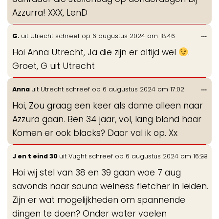
Azzurra! XXX, LenD
Wis
...
G.
uit
Utrecht
schreef op
6 augustus 2024
om
18:46
de
Hoi Anna Utrecht, Ja die zijn er altijd wel
.
me
Groet, G uit Utrecht
Wis
...
Anna
uit
Utrecht
schreef op
6 augustus 2024
om
17:02
de
Hoi, Zou graag een keer als dame alleen naar
me
Azzura gaan. Ben 34 jaar, vol, lang blond haar
Komen er ook blacks? Daar val ik op. Xx
Wis
...
J en t eind 30
uit
Vught
schreef op
6 augustus 2024
om
16:23
de
Hoi wij stel van 38 en 39 gaan woe 7 aug
me
savonds naar sauna welness fletcher in leiden.
Zijn er wat mogelijkheden om spannende
dingen te doen? Onder water voelen