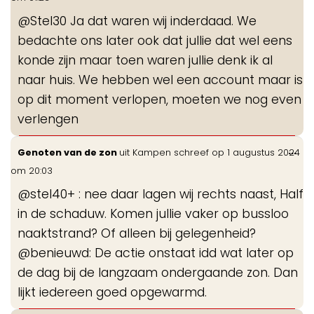
me
@Stel30 Ja dat waren wij inderdaad. We
bedachte ons later ook dat jullie dat wel eens
konde zijn maar toen waren jullie denk ik al
naar huis. We hebben wel een account maar is
op dit moment verlopen, moeten we nog even
verlengen
Wis
...
Genoten van de zon
uit
Kampen
schreef op
1 augustus 2024
de
om
20:03
me
@stel40+ : nee daar lagen wij rechts naast, Half
in de schaduw. Komen jullie vaker op bussloo
naaktstrand? Of alleen bij gelegenheid?
@benieuwd: De actie onstaat idd wat later op
de dag bij de langzaam ondergaande zon. Dan
lijkt iedereen goed opgewarmd.