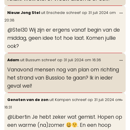
Wis
...
Nieuw Jong Stel
uit
Enschede
schreef op
31 juli 2024
om
de
20:38
me
@Stel30 Wij zijn er ergens vanaf begin van de
middag, geen idee tot hoe laat. Komen jullie
ook?
Wis
...
Adam
uit
Bussum
schreef op
31 juli 2024
om
16:36
de
Vanavond mensen nog van plan om richting
me
het strand van Bussloo te gaan? Ik in ieder
geval wel!
Wis
...
Genoten van de zon
uit
Kampen
schreef op
31 juli 2024
om
de
16:31
me
@Libertin Je hebt zeker wat gemist. Hopen op
een warme (na)zomer
. En een hoop