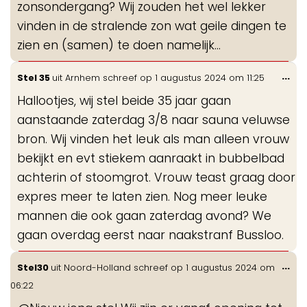
zonsondergang? Wij zouden het wel lekker
vinden in de stralende zon wat geile dingen te
zien en (samen) te doen namelijk...
Wis
...
Stel 35
uit
Arnhem
schreef op
1 augustus 2024
om
11:25
de
Hallootjes, wij stel beide 35 jaar gaan
me
aanstaande zaterdag 3/8 naar sauna veluwse
bron. Wij vinden het leuk als man alleen vrouw
bekijkt en evt stiekem aanraakt in bubbelbad
achterin of stoomgrot. Vrouw teast graag door
expres meer te laten zien. Nog meer leuke
mannen die ook gaan zaterdag avond? We
gaan overdag eerst naar naakstranf Bussloo.
Wis
...
Stel30
uit
Noord-Holland
schreef op
1 augustus 2024
om
de
06:22
me