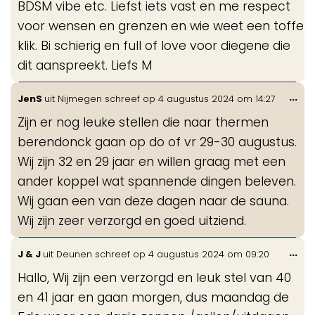
BDSM vibe etc. Liefst iets vast en me respect
voor wensen en grenzen en wie weet een toffe
klik. Bi schierig en full of love voor diegene die
dit aanspreekt. Liefs M
Wis
...
JenS
uit
Nijmegen
schreef op
4 augustus 2024
om
14:27
de
Zijn er nog leuke stellen die naar thermen
me
berendonck gaan op do of vr 29-30 augustus.
Wij zijn 32 en 29 jaar en willen graag met een
ander koppel wat spannende dingen beleven.
Wij gaan een van deze dagen naar de sauna.
Wij zijn zeer verzorgd en goed uitziend.
Wis
...
J & J
uit
Deunen
schreef op
4 augustus 2024
om
09:20
de
Hallo, Wij zijn een verzorgd en leuk stel van 40
me
en 41 jaar en gaan morgen, dus maandag de