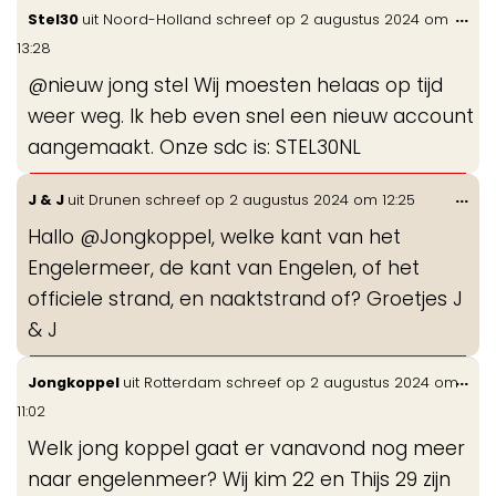
Wis
...
Stel30
uit
Noord-Holland
schreef op
2 augustus 2024
om
de
13:28
me
@nieuw jong stel Wij moesten helaas op tijd
weer weg. Ik heb even snel een nieuw account
aangemaakt. Onze sdc is: STEL30NL
Wis
...
J & J
uit
Drunen
schreef op
2 augustus 2024
om
12:25
de
Hallo @Jongkoppel, welke kant van het
me
Engelermeer, de kant van Engelen, of het
officiele strand, en naaktstrand of? Groetjes J
& J
Wis
...
Jongkoppel
uit
Rotterdam
schreef op
2 augustus 2024
om
de
11:02
me
Welk jong koppel gaat er vanavond nog meer
naar engelenmeer? Wij kim 22 en Thijs 29 zijn