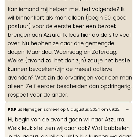
de
Kan iemand mij helpen met het volgende? Ik
me
wil binnenkort als man alleen (begin 50, goed
postuur) voor de eerste keer een bezoek
brengen aan Azzura. Ik lees hier op de site veel
over. Nu hebben ze daar drie gemengde
dagen. Maandag, Woensdag en Zaterdag.
Welke (avond zal het dan zijn) zou je het beste
kunnen bezoeken/zijn de meest actieve
avonden? Wat zijn de ervaringen voor een man
alleen. Zelf eerder bescheiden dan opdringerig,
respect voor de ander.
Wis
...
P&P
uit
Nijmegen
schreef op
5 augustus 2024
om
09:22
de
Hi, begin van de avond gaan wij naar Azzurra.
me
Welk leuk stel zien wij daar ook? Wat bubbelen
in de jaccuzi en bij de juiste klik kunnen we daar