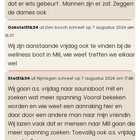
dat er iets gebeurt . Mannen zijn er zat. Zeggen
de dames ook .
Wis
...
Ookstel31&34
uit
Den bosch
schreef op
7 augustus 2024
om
de
18:37
me
Wij zijn aanstaande vrijdag ook te vinden bij de
wellness boot in Mill, wie weet treffen we elkaar
wel
Wis
...
Stel31&34
uit
Nijmegen
schreef op
7 augustus 2024
om
17:30
de
Wij gaan a.s. vrijdag naar saunaboot mill en
me
zoeken wat meer spanning. Vooral bekeken
worden en wie weet een aanraking hier en
daar door een andere man naar mijn vriendin.
Wij lazen vaak dat er mensen naar Mill gaan die
meer spanning zoeken. Toevallig ook a.s. vrijdag