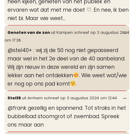
heen kijken, genieten van het publiek en
ervaren wat dat met me doet ♡. En nee, ik ben
niet bi. Maar wie weet...
Wis
...
Genoten van de zon
uit
Kampen
schreef op
3 augustus 2024
de
om
17:36
me
@stel40+ : wij zij de 50 nog niet gepasseerd
maar wel in het 2e deel van de 40 aanbeland.
Wij zijn nieuw in deze wereld en zijn samen
lekker aan het ontdekken
. Wie weet wat/wie
er nog op ons pad komt
.
Wis
...
Stel35
uit
Arnhem
schreef op
3 augustus 2024
om
12:44
de
@frank gezellig en spannend. Tot straks in het
me
bubbelbad stoomgrot of zwembad. Spreek
ons maar aan