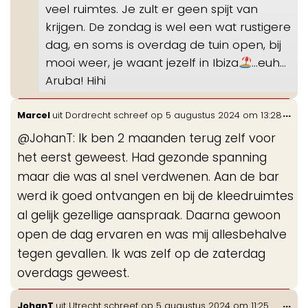
veel ruimtes. Je zult er geen spijt van
krijgen. De zondag is wel een wat rustigere
dag, en soms is overdag de tuin open, bij
mooi weer, je waant jezelf in Ibiza
…euh…
Aruba! Hihi
Wis
...
Marcel
uit
Dordrecht
schreef op
5 augustus 2024
om
13:28
de
@JohanT: Ik ben 2 maanden terug zelf voor
me
het eerst geweest. Had gezonde spanning
maar die was al snel verdwenen. Aan de bar
werd ik goed ontvangen en bij de kleedruimtes
al gelijk gezellige aanspraak. Daarna gewoon
open de dag ervaren en was mij allesbehalve
tegen gevallen. Ik was zelf op de zaterdag
overdags geweest.
Wis
...
JohanT
uit
Utrecht
schreef op
5 augustus 2024
om
11:25