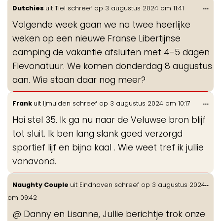
Wis
...
Dutchies
uit
Tiel
schreef op
3 augustus 2024
om
11:41
de
Volgende week gaan we na twee heerlijke
me
weken op een nieuwe Franse Libertijnse
camping de vakantie afsluiten met 4-5 dagen
Flevonatuur. We komen donderdag 8 augustus
aan. Wie staan daar nog meer?
Wis
...
Frank
uit
Ijmuiden
schreef op
3 augustus 2024
om
10:17
de
Hoi stel 35. Ik ga nu naar de Veluwse bron blijf
me
tot sluit. Ik ben lang slank goed verzorgd
sportief lijf en bijna kaal . Wie weet tref ik jullie
vanavond.
Wis
...
Naughty Couple
uit
Eindhoven
schreef op
3 augustus 2024
de
om
09:42
me
@ Danny en Lisanne, Jullie berichtje trok onze