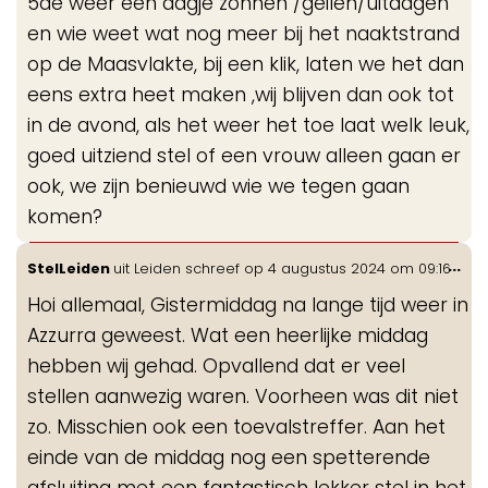
5de weer een dagje zonnen /geilen/uitdagen
en wie weet wat nog meer bij het naaktstrand
op de Maasvlakte, bij een klik, laten we het dan
eens extra heet maken ,wij blijven dan ook tot
in de avond, als het weer het toe laat welk leuk,
goed uitziend stel of een vrouw alleen gaan er
ook, we zijn benieuwd wie we tegen gaan
komen?
Wis
...
StelLeiden
uit
Leiden
schreef op
4 augustus 2024
om
09:16
de
Hoi allemaal, Gistermiddag na lange tijd weer in
me
Azzurra geweest. Wat een heerlijke middag
hebben wij gehad. Opvallend dat er veel
stellen aanwezig waren. Voorheen was dit niet
zo. Misschien ook een toevalstreffer. Aan het
einde van de middag nog een spetterende
afsluiting met een fantastisch lekker stel in het