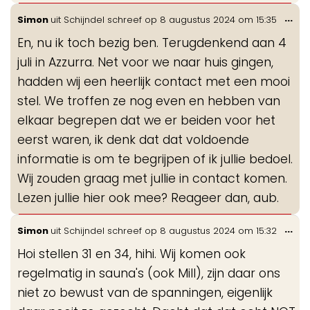
Wis
...
Simon
uit
Schijndel
schreef op
8 augustus 2024
om
15:35
de
En, nu ik toch bezig ben. Terugdenkend aan 4
me
juli in Azzurra. Net voor we naar huis gingen,
hadden wij een heerlijk contact met een mooi
stel. We troffen ze nog even en hebben van
elkaar begrepen dat we er beiden voor het
eerst waren, ik denk dat dat voldoende
informatie is om te begrijpen of ik jullie bedoel.
Wij zouden graag met jullie in contact komen.
Lezen jullie hier ook mee? Reageer dan, aub.
Wis
...
Simon
uit
Schijndel
schreef op
8 augustus 2024
om
15:32
de
Hoi stellen 31 en 34, hihi. Wij komen ook
me
regelmatig in sauna's (ook Mill), zijn daar ons
niet zo bewust van de spanningen, eigenlijk