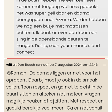
kamer met toegang wellness geboekt,
het was super geil daar en daarna
doorgegaan naar Azzurra. Verder hebben
we nog een busje met matrassen
achterin. Ik denk er over een keer een
sling in de openslaande deuren te
hangen. Dus ja, scan your channels and
connect
Wis
...
will
uit
Den Bosch
schreef op
7 augustus 2024
om
22:46
de
@Ramon . De dames liggen er niet voor het
me
oprapen . Daarbij moet je ook in de smaak
vallen. Toon respect en ga niet te dicht in de
buurt zitten en al zeker niet meteen vragen
mag ik je neuken of bij zitten . Met respect en
geduld bereik je veel meer . Ga er niet vanuit