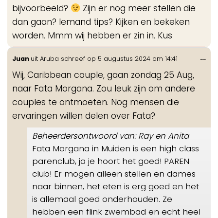
bijvoorbeeld?
Zijn er nog meer stellen die
dan gaan? Iemand tips? Kijken en bekeken
worden. Mmm wij hebben er zin in. Kus
Wis
...
Juan
uit
Aruba
schreef op
5 augustus 2024
om
14:41
de
Wij, Caribbean couple, gaan zondag 25 Aug,
me
naar Fata Morgana. Zou leuk zijn om andere
couples te ontmoeten. Nog mensen die
ervaringen willen delen over Fata?
Beheerdersantwoord van: Ray en Anita
Fata Morgana in Muiden is een high class
parenclub, ja je hoort het goed! PAREN
club! Er mogen alleen stellen en dames
naar binnen, het eten is erg goed en het
is allemaal goed onderhouden. Ze
hebben een flink zwembad en echt heel