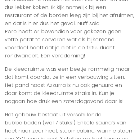
dus lekker koken. Ik kijk namelijk bij een
restaurant of de borden leeg zijn bij het afruimen,
en dat is hier dus het geval. Nuff said.
Pero heeft er bovendien voor gekozen geen
vette patat te serveren wat als bijkomend
voordeel heeft dat je niet in de frituurlucht
rondwandelt. Een verademing!
De kleedruimte was een beetje rommelig maar
dat komt doordat ze in een verbouwing zitten.
Het pand naast Azzurra is nu ook gehuurd en
daar komt de kleedruimte straks in. Kun je
nagaan hoe druk een zaterdagavond daar is!
Het gebouw bestaat uit verschillende
bubbelbaden (wel 7 stuks!) Enkele sauna’s van
heet naar zeer heet, stoomcabine, warme steen
van 3×2 waar je met 3 stellen op kunt liggen en