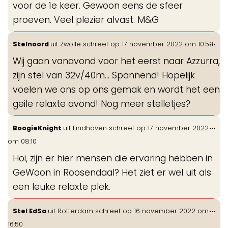
voor de 1e keer. Gewoon eens de sfeer
proeven. Veel plezier alvast. M&G
Wis
...
Stelnoord
uit
Zwolle
schreef op
17 november 2022
om
10:53
de
Wij gaan vanavond voor het eerst naar Azzurra,
me
zijn stel van 32v/40m… Spannend! Hopelijk
voelen we ons op ons gemak en wordt het een
geile relaxte avond! Nog meer stelletjes?
Wis
...
BoogieKnight
uit
Eindhoven
schreef op
17 november 2022
de
om
08:10
me
Hoi, zijn er hier mensen die ervaring hebben in
GeWoon in Roosendaal? Het ziet er wel uit als
een leuke relaxte plek.
Wis
...
Stel EdSa
uit
Rotterdam
schreef op
16 november 2022
om
de
16:50