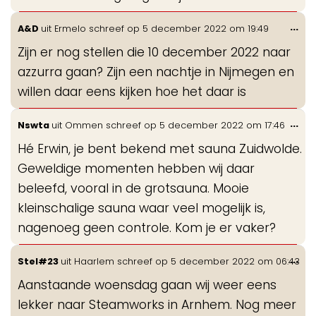
Wis
...
A&D
uit
Ermelo
schreef op
5 december 2022
om
19:49
de
Zijn er nog stellen die 10 december 2022 naar
me
azzurra gaan? Zijn een nachtje in Nijmegen en
willen daar eens kijken hoe het daar is
Wis
...
Nswta
uit
Ommen
schreef op
5 december 2022
om
17:46
de
Hé Erwin, je bent bekend met sauna Zuidwolde.
me
Geweldige momenten hebben wij daar
beleefd, vooral in de grotsauna. Mooie
kleinschalige sauna waar veel mogelijk is,
nagenoeg geen controle. Kom je er vaker?
Wis
...
Stel#23
uit
Haarlem
schreef op
5 december 2022
om
06:43
de
Aanstaande woensdag gaan wij weer eens
me
lekker naar Steamworks in Arnhem. Nog meer