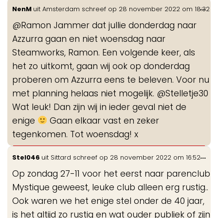
Wis
...
NenM
uit
Amsterdam
schreef op
28 november 2022
om
18:32
de
@Ramon Jammer dat jullie donderdag naar
me
Azzurra gaan en niet woensdag naar
Steamworks, Ramon. Een volgende keer, als
het zo uitkomt, gaan wij ook op donderdag
proberen om Azzurra eens te beleven. Voor nu
met planning helaas niet mogelijk. @Stelletje30
Wat leuk! Dan zijn wij in ieder geval niet de
enige
Gaan elkaar vast en zeker
tegenkomen. Tot woensdag! x
Wis
...
Stel046
uit
Sittard
schreef op
28 november 2022
om
16:52
de
Op zondag 27-11 voor het eerst naar parenclub
me
Mystique geweest, leuke club alleen erg rustig..
Ook waren we het enige stel onder de 40 jaar,
is het altijd zo rustig en wat ouder publiek of zijn