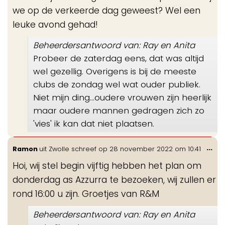
we op de verkeerde dag geweest? Wel een
leuke avond gehad!
Beheerdersantwoord van: Ray en Anita
Probeer de zaterdag eens, dat was altijd
wel gezellig. Overigens is bij de meeste
clubs de zondag wel wat ouder publiek.
Niet mijn ding...oudere vrouwen zijn heerlijk
maar oudere mannen gedragen zich zo
'vies' ik kan dat niet plaatsen.
Wis
...
Ramon
uit
Zwolle
schreef op
28 november 2022
om
10:41
de
Hoi, wij stel begin vijftig hebben het plan om
me
donderdag as Azzurra te bezoeken, wij zullen er
rond 16:00 u zijn. Groetjes van R&M
Beheerdersantwoord van: Ray en Anita