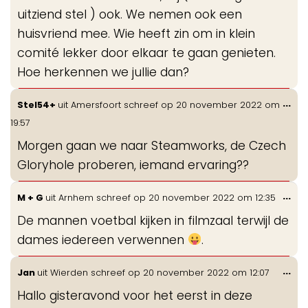
uitziend stel ) ook. We nemen ook een
huisvriend mee. Wie heeft zin om in klein
comité lekker door elkaar te gaan genieten.
Hoe herkennen we jullie dan?
Wis
...
Stel54+
uit
Amersfoort
schreef op
20 november 2022
om
de
19:57
me
Morgen gaan we naar Steamworks, de Czech
Gloryhole proberen, iemand ervaring??
Wis
...
M + G
uit
Arnhem
schreef op
20 november 2022
om
12:35
de
De mannen voetbal kijken in filmzaal terwijl de
me
dames iedereen verwennen
.
Wis
...
Jan
uit
Wierden
schreef op
20 november 2022
om
12:07
de
Hallo gisteravond voor het eerst in deze
me