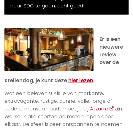
naar SDC te gaan, echt goed!
Er is een
nieuwere
review
over de
stellendag, je kunt deze
hier lezen
.
Wat een belevenis! Als je van markante,
extravagante, rustige, dunne, volle, jonge of
oudere mensen houdt moet je bij
Azzurra
zijn.
Werkelijk alle soorten en maten lopen door
elkaar. De sfeer is zeer ontspannen te noemen.