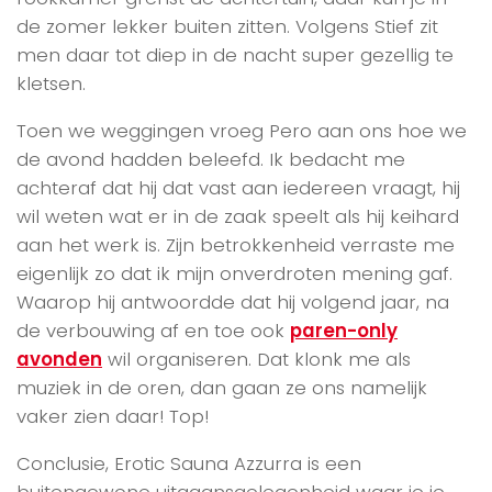
de zomer lekker buiten zitten. Volgens Stief zit
men daar tot diep in de nacht super gezellig te
kletsen.
Toen we weggingen vroeg Pero aan ons hoe we
de avond hadden beleefd. Ik bedacht me
achteraf dat hij dat vast aan iedereen vraagt, hij
wil weten wat er in de zaak speelt als hij keihard
aan het werk is. Zijn betrokkenheid verraste me
eigenlijk zo dat ik mijn onverdroten mening gaf.
Waarop hij antwoordde dat hij volgend jaar, na
de verbouwing af en toe ook
paren-only
avonden
wil organiseren. Dat klonk me als
muziek in de oren, dan gaan ze ons namelijk
vaker zien daar! Top!
Conclusie, Erotic Sauna Azzurra is een
buitengewone uitgaansgelegenheid waar je je