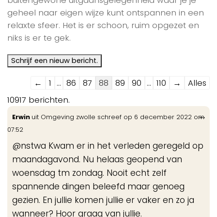
geheel naar eigen wijze kunt ontspannen in een
relaxte sfeer. Het is er schoon, ruim opgezet en
niks is er te gek.
Navigatie
←
1
...
86
87
88
89
90
...
110
→
Alles
door
10917 berichten.
de
Wis
...
Erwin
uit
Omgeving zwolle
schreef op
6 december 2022
om
gastenboek-
de
07:52
lijst
me
@nstwa Kwam er in het verleden geregeld op
maandagavond. Nu helaas geopend van
woensdag tm zondag. Nooit echt zelf
spannende dingen beleefd maar genoeg
gezien. En jullie komen jullie er vaker en zo ja
wanneer? Hoor graag van jullie.