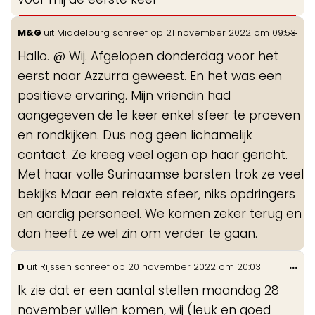
Wis
...
M&G
uit
Middelburg
schreef op
21 november 2022
om
09:53
de
Hallo. @ Wij. Afgelopen donderdag voor het
me
eerst naar Azzurra geweest. En het was een
positieve ervaring. Mijn vriendin had
aangegeven de 1e keer enkel sfeer te proeven
en rondkijken. Dus nog geen lichamelijk
contact. Ze kreeg veel ogen op haar gericht.
Met haar volle Surinaamse borsten trok ze veel
bekijks Maar een relaxte sfeer, niks opdringers
en aardig personeel. We komen zeker terug en
dan heeft ze wel zin om verder te gaan.
Wis
...
D
uit
Rijssen
schreef op
20 november 2022
om
20:03
de
Ik zie dat er een aantal stellen maandag 28
me
november willen komen, wij (leuk en goed