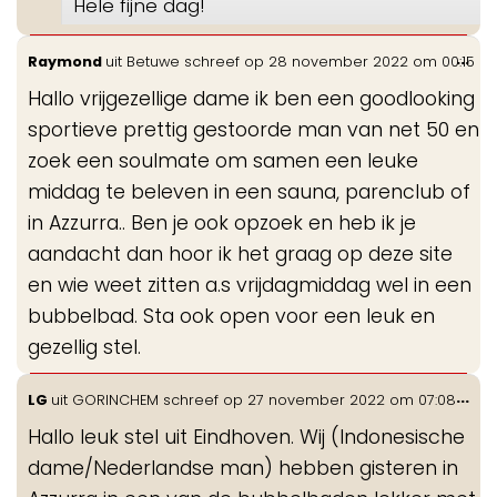
Hele fijne dag!
Wis
...
Raymond
uit
Betuwe
schreef op
28 november 2022
om
00:15
de
Hallo vrijgezellige dame ik ben een goodlooking
me
sportieve prettig gestoorde man van net 50 en
zoek een soulmate om samen een leuke
middag te beleven in een sauna, parenclub of
in Azzurra.. Ben je ook opzoek en heb ik je
aandacht dan hoor ik het graag op deze site
en wie weet zitten a.s vrijdagmiddag wel in een
bubbelbad. Sta ook open voor een leuk en
gezellig stel.
Wis
...
LG
uit
GORINCHEM
schreef op
27 november 2022
om
07:08
de
Hallo leuk stel uit Eindhoven. Wij (Indonesische
me
dame/Nederlandse man) hebben gisteren in