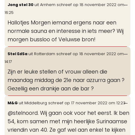
Wis
...
Jong stel 30
uit
Arnhem
schreef op
18 november 2022
om
de
16:25
me
Hallotjes Morgen iemand ergens naar een
normale sauna en interesse in iets meer? Wij
morgen bussloo of Veluwse bron!
Wis
...
Stel EdSa
uit
Rotterdam
schreef op
18 november 2022
om
de
14:17
me
Zijn er leuke stellen of vrouw alleen die
maandag middag de 21e naar azzurra gaan ?
Gezellig een drankje aan de bar ?
Wis
...
M&G
uit
Middelburg
schreef op
17 november 2022
om
12:23
de
@stelnoord. Wij gaan ook voor het eerst. Ik ben
me
54, kom samen met mijn heerlijke Surinaamse
vriendin van 40. Ze gaf wel aan enkel te kijken