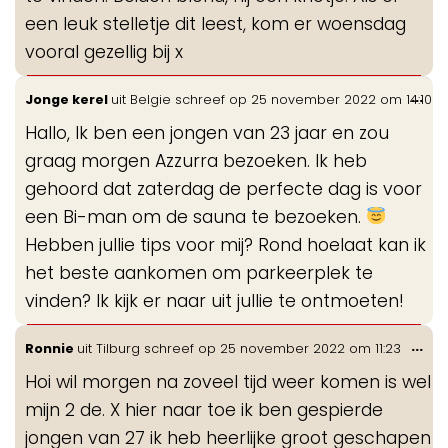
een leuk stelletje dit leest, kom er woensdag
vooral gezellig bij x
Wis
...
Jonge kerel
uit
Belgie
schreef op
25 november 2022
om
14:10
de
Hallo, Ik ben een jongen van 23 jaar en zou
me
graag morgen Azzurra bezoeken. Ik heb
gehoord dat zaterdag de perfecte dag is voor
een Bi-man om de sauna te bezoeken.
Hebben jullie tips voor mij? Rond hoelaat kan ik
het beste aankomen om parkeerplek te
vinden? Ik kijk er naar uit jullie te ontmoeten!
Wis
...
Ronnie
uit
Tilburg
schreef op
25 november 2022
om
11:23
de
Hoi wil morgen na zoveel tijd weer komen is wel
me
mijn 2 de. X hier naar toe ik ben gespierde
jongen van 27 ik heb heerlijke groot geschapen