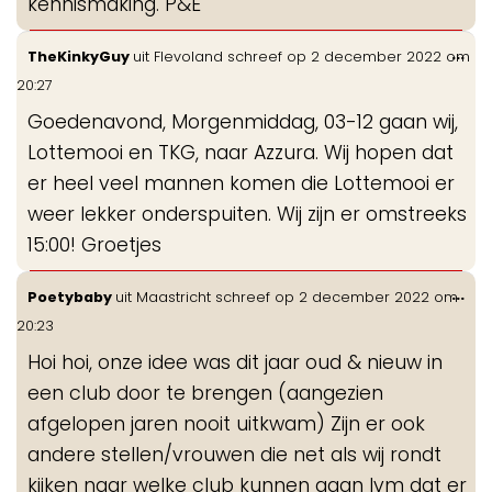
kennismaking. P&E
Wis
...
TheKinkyGuy
uit
Flevoland
schreef op
2 december 2022
om
de
20:27
me
Goedenavond, Morgenmiddag, 03-12 gaan wij,
Lottemooi en TKG, naar Azzura. Wij hopen dat
er heel veel mannen komen die Lottemooi er
weer lekker onderspuiten. Wij zijn er omstreeks
15:00! Groetjes
Wis
...
Poetybaby
uit
Maastricht
schreef op
2 december 2022
om
de
20:23
me
Hoi hoi, onze idee was dit jaar oud & nieuw in
een club door te brengen (aangezien
afgelopen jaren nooit uitkwam) Zijn er ook
andere stellen/vrouwen die net als wij rondt
kijken naar welke club kunnen gaan Ivm dat er