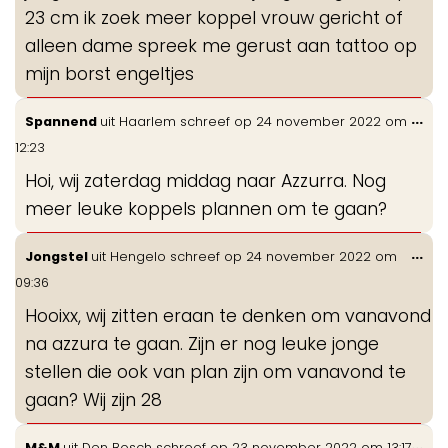
23 cm ik zoek meer koppel vrouw gericht of
alleen dame spreek me gerust aan tattoo op
mijn borst engeltjes
Wis
...
Spannend
uit
Haarlem
schreef op
24 november 2022
om
de
12:23
me
Hoi, wij zaterdag middag naar Azzurra. Nog
meer leuke koppels plannen om te gaan?
Wis
...
Jongstel
uit
Hengelo
schreef op
24 november 2022
om
de
09:36
me
Hooixx, wij zitten eraan te denken om vanavond
na azzura te gaan. Zijn er nog leuke jonge
stellen die ook van plan zijn om vanavond te
gaan? Wij zijn 28
Wis
...
M&M
uit
Den Bosch
schreef op
23 november 2022
om
13:17