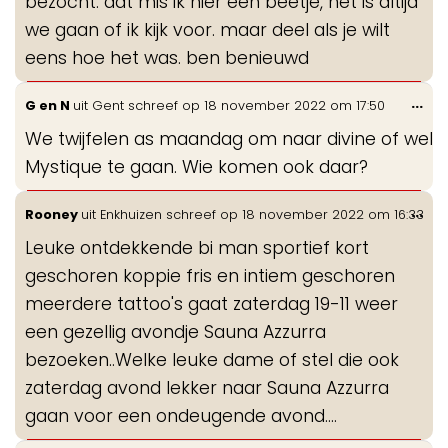
bezocht. dat mis ik hier een beetje, het is altijd
we gaan of ik kijk voor. maar deel als je wilt
eens hoe het was. ben benieuwd
Wis
...
G en N
uit
Gent
schreef op
18 november 2022
om
17:50
de
We twijfelen as maandag om naar divine of wel
me
Mystique te gaan. Wie komen ook daar?
Wis
...
Rooney
uit
Enkhuizen
schreef op
18 november 2022
om
16:33
de
Leuke ontdekkende bi man sportief kort
me
geschoren koppie fris en intiem geschoren
meerdere tattoo's gaat zaterdag 19-11 weer
een gezellig avondje Sauna Azzurra
bezoeken..Welke leuke dame of stel die ook
zaterdag avond lekker naar Sauna Azzurra
gaan voor een ondeugende avond....