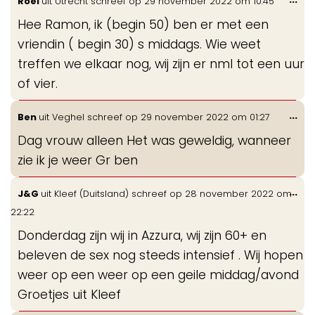
Roel
uit
Utrecht
schreef op
29 november 2022
om
10:45
de
Hee Ramon, ik (begin 50) ben er met een
me
vriendin ( begin 30) s middags. Wie weet
treffen we elkaar nog, wij zijn er nml tot een uur
of vier.
Wis
...
Ben
uit
Veghel
schreef op
29 november 2022
om
01:27
de
Dag vrouw alleen Het was geweldig, wanneer
me
zie ik je weer Gr ben
Wis
...
J&G
uit
Kleef (Duitsland)
schreef op
28 november 2022
om
de
22:22
me
Donderdag zijn wij in Azzura, wij zijn 60+ en
beleven de sex nog steeds intensief . Wij hopen
weer op een weer op een geile middag/avond
Groetjes uit Kleef