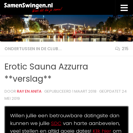
Doorgaan naar inhoud
ONDERTUSSEN IN DE CLUB...
215
Erotic Sauna Azzurra
**verslag**
DOOR
RAY EN ANITA
· GEPUBLICEERD
1 MAART 2018
· GEÜPDATET
24
MEI 2019
Willen jullie een betrouwbare datingsite dan
kunnen we jullie
SDC
van harte aanbevelen,
veel stellen en altijd goeie dates!
Klik hier
om