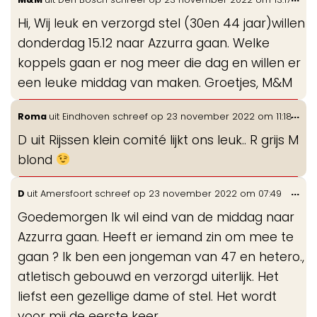
de
Hi, Wij leuk en verzorgd stel (30en 44 jaar)willen
me
donderdag 15.12 naar Azzurra gaan. Welke
koppels gaan er nog meer die dag en willen er
een leuke middag van maken. Groetjes, M&M
Wis
...
Roma
uit
Eindhoven
schreef op
23 november 2022
om
11:18
de
D uit Rijssen klein comité lijkt ons leuk.. R grijs M
me
blond
Wis
...
D
uit
Amersfoort
schreef op
23 november 2022
om
07:49
de
Goedemorgen Ik wil eind van de middag naar
me
Azzurra gaan. Heeft er iemand zin om mee te
gaan ? Ik ben een jongeman van 47 en hetero.,
atletisch gebouwd en verzorgd uiterlijk. Het
liefst een gezellige dame of stel. Het wordt
voor mij de eerste keer