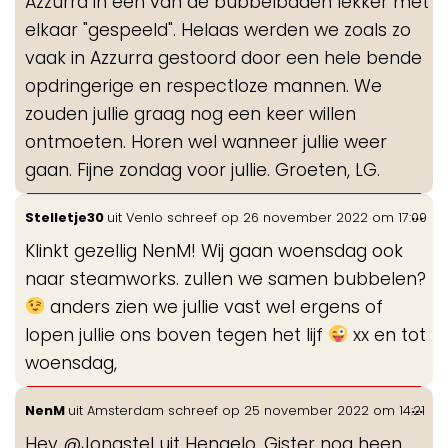
Azzurra in een van de bubbelbaden lekker met
elkaar "gespeeld". Helaas werden we zoals zo
vaak in Azzurra gestoord door een hele bende
opdringerige en respectloze mannen. We
zouden jullie graag nog een keer willen
ontmoeten. Horen wel wanneer jullie weer
gaan. Fijne zondag voor jullie. Groeten, LG.
Wis
...
Stelletje30
uit
Venlo
schreef op
26 november 2022
om
17:09
de
Klinkt gezellig NenM! Wij gaan woensdag ook
me
naar steamworks. zullen we samen bubbelen?
anders zien we jullie vast wel ergens of
lopen jullie ons boven tegen het lijf
xx en tot
woensdag,
Wis
...
NenM
uit
Amsterdam
schreef op
25 november 2022
om
14:21
de
Hey @Jongstel uit Hengelo. Gister nog heen