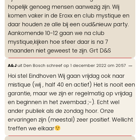
hopelijk genoeg mensen aanwezig zijn. Wij
komen vaker in de Eroxx en club mystique en
daar houden ze alle bij een oud&nieuw party.
Aankomende 10-12 gaan we na club
mystique,kijken hoe sfeer daar is na 7
maanden niet geweest te zijn. Grt D&S
Wis
...
A&J
uit
Den Bosch
schreef op
1 december 2022
om
20:57
de
Hoi stel Eindhoven Wij gaan vrijdag ook naar
me
mistique (wij , half 40 en actief) Het is nooit een
garantie, maar we zijn er regelmatig op vrijdag
en beginnen in het zwembad ;-). Echt wel
ander publiek als de zondag hoor. Onze
ervaringen zijn (meestal) zeer positief. Wellicht
treffen we elkaar