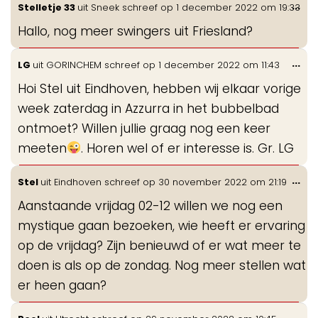
Wis
...
Stelletje 33
uit
Sneek
schreef op
1 december 2022
om
19:33
de
Hallo, nog meer swingers uit Friesland?
me
Wis
...
LG
uit
GORINCHEM
schreef op
1 december 2022
om
11:43
de
Hoi Stel uit Eindhoven, hebben wij elkaar vorige
me
week zaterdag in Azzurra in het bubbelbad
ontmoet? Willen jullie graag nog een keer
meeten
. Horen wel of er interesse is. Gr. LG
Wis
...
Stel
uit
Eindhoven
schreef op
30 november 2022
om
21:19
de
Aanstaande vrijdag 02-12 willen we nog een
me
mystique gaan bezoeken, wie heeft er ervaring
op de vrijdag? Zijn benieuwd of er wat meer te
doen is als op de zondag. Nog meer stellen wat
er heen gaan?
Wis
...