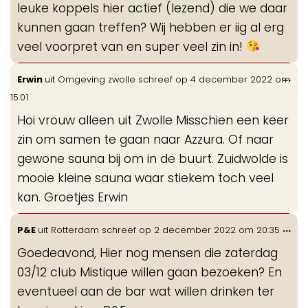
leuke koppels hier actief (lezend) die we daar
kunnen gaan treffen? Wij hebben er iig al erg
veel voorpret van en super veel zin in!
Wis
...
Erwin
uit
Omgeving zwolle
schreef op
4 december 2022
om
de
15:01
me
Hoi vrouw alleen uit Zwolle Misschien een keer
zin om samen te gaan naar Azzura. Of naar
gewone sauna bij om in de buurt. Zuidwolde is
mooie kleine sauna waar stiekem toch veel
kan. Groetjes Erwin
Wis
...
P&E
uit
Rotterdam
schreef op
2 december 2022
om
20:35
de
Goedeavond, Hier nog mensen die zaterdag
me
03/12 club Mistique willen gaan bezoeken? En
eventueel aan de bar wat willen drinken ter