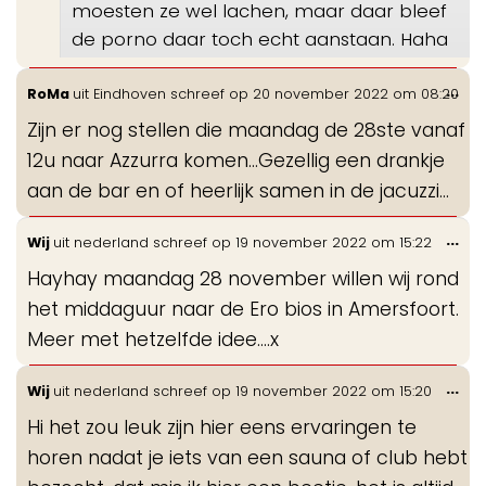
moesten ze wel lachen, maar daar bleef
de porno daar toch echt aanstaan. Haha
Wis
...
RoMa
uit
Eindhoven
schreef op
20 november 2022
om
08:20
de
Zijn er nog stellen die maandag de 28ste vanaf
me
12u naar Azzurra komen...Gezellig een drankje
aan de bar en of heerlijk samen in de jacuzzi...
Wis
...
Wij
uit
nederland
schreef op
19 november 2022
om
15:22
de
Hayhay maandag 28 november willen wij rond
me
het middaguur naar de Ero bios in Amersfoort.
Meer met hetzelfde idee….x
Wis
...
Wij
uit
nederland
schreef op
19 november 2022
om
15:20
de
Hi het zou leuk zijn hier eens ervaringen te
me
horen nadat je iets van een sauna of club hebt