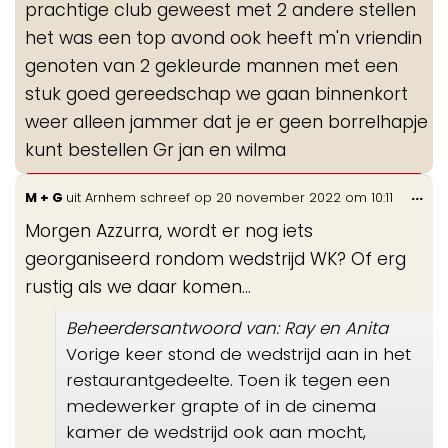
prachtige club geweest met 2 andere stellen
het was een top avond ook heeft m'n vriendin
genoten van 2 gekleurde mannen met een
stuk goed gereedschap we gaan binnenkort
weer alleen jammer dat je er geen borrelhapje
kunt bestellen Gr jan en wilma
Wis
...
M + G
uit
Arnhem
schreef op
20 november 2022
om
10:11
de
Morgen Azzurra, wordt er nog iets
me
georganiseerd rondom wedstrijd WK? Of erg
rustig als we daar komen...
Beheerdersantwoord van: Ray en Anita
Vorige keer stond de wedstrijd aan in het
restaurantgedeelte. Toen ik tegen een
medewerker grapte of in de cinema
kamer de wedstrijd ook aan mocht,