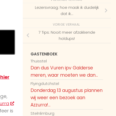
Lezersvraag: hoe maak ik duidelijk
dat ik…
VORIGE VERHAAL
7 Tips: Nooit meer afzakkende
holdups!
GASTENBOEK
Thuisstel
Dan dus Vuren ipv Galderse
meren, waar moeten we dan...
e
hier
Flyingdutchstel
Donderdag 13 augustus plannen
ige,
wij weer een bezoek aan
urra
Azzurra!...
feer is
Stelnlimburg