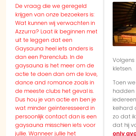
De vraag die we geregeld
krijgen van onze bezoekers is:
Wat kunnen wij verwachten in
Azzurra? Laat ik beginnen met
uit te leggen dat een
Gaysauna heel iets anders is
dan een Parenclub. In de
Volgens 
gaysauna is het meer om de
kletsen.
actie te doen dan om de love,
dance and romance zoals in
Toen we
de meeste clubs het geval is.
hadden b
Dus hou je van actie en ben je
iedereen 
wat minder geïnteresseerd in
keihard 
persoonlijk contact dan is een
zo dat i
gaysauna misschien iets voor
dat hij 
jullie. Wanneer jullie het
only av