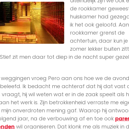
Uiteindelijk zijn we ook 
de rookkamer geweest,
huiskamer had gezeg
ik het ook geloofd. Aa
rookkamer grenst de
achtertuin, daar kun je
zomer lekker buiten zitt
Stief zit men daar tot diep in de nacht super gezel
 weggingen vroeg Pero aan ons hoe we de avon
eleefd. Ik bedacht me achteraf dat hij dat vast
vraagt, hij wil weten wat er in de zaak speelt als hi
aan het werk is. Zijn betrokkenheid verraste me eige
k mijn onverdroten mening gaf. Waarop hij antwo
volgend jaar, na de verbouwing af en toe ook
pare
onden
wil organiseren. Dat klonk me als muziek in 