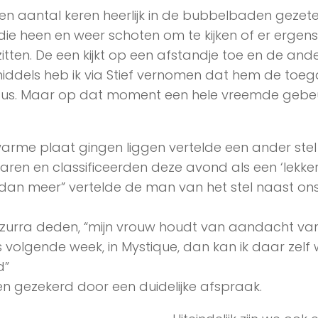
en aantal keren heerlijk in de bubbelbaden gezet
e heen en weer schoten om te kijken of er ergens
itten. De een kijkt op een afstandje toe en de and
inmiddels heb ik via Stief vernomen dat hem de toe
dus. Maar op dat moment een hele vreemde gebeu
warme plaat gingen liggen vertelde een ander stel
ren en classificeerden deze avond als een ‘lekke
dan meer” vertelde de man van het stel naast ons
Azzurra deden, “mijn vrouw houdt van aandacht va
 volgende week, in Mystique, dan kan ik daar zelf
d”
ssen gezekerd door een duidelijke afspraak.