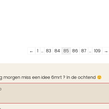
Navigatie
←
1
...
83
84
85
86
87
...
109
→
door
de
gastenboek-
ag morgen miss een idee 6mrt ? In de ochtend
lijst
10