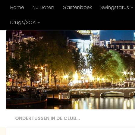
Home
Nu Daten
Gastenboek
Swingstatus
Doorgaan naar inhoud
Drugs/SOA
ONDERTUSSEN IN DE CLUB...