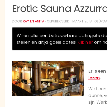
Erotic Sauna Azzurra
DOOR
RAY EN ANITA
· GEPUBLICEERD
1 MAART 2018
· GEÜPD
Willen jullie een betrouwbare datingsite d
stellen en altijd goeie dates!
Klik hier
om na
Er is ee
lezen
.
Wat een 
dunne, v
zijn. Wer