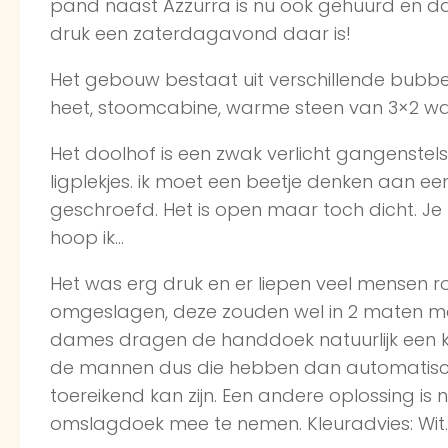
pand naast Azzurra is nu ook gehuurd en da
druk een zaterdagavond daar is!
Het gebouw bestaat uit verschillende bubbe
heet, stoomcabine, warme steen van 3×2 waar
Het doolhof is een zwak verlicht gangenstel
ligplekjes. ik moet een beetje denken aan e
geschroefd. Het is open maar toch dicht. Je m
hoop ik…
Het was erg druk en er liepen veel mensen
omgeslagen, deze zouden wel in 2 maten m
dames dragen de handdoek natuurlijk een k
de mannen dus die hebben dan automatisch ‘
toereikend kan zijn. Een andere oplossing is n
omslagdoek mee te nemen. Kleuradvies: Wi