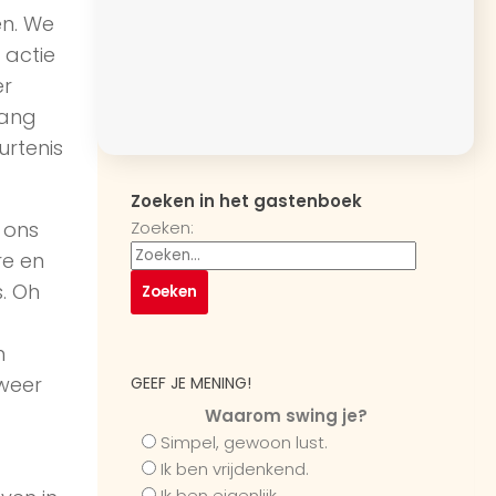
en. We
 actie
er
gang
rtenis
Zoeken in het gastenboek
Zoeken:
 ons
re en
. Oh
n
 weer
GEEF JE MENING!
Waarom swing je?
Simpel, gewoon lust.
Ik ben vrijdenkend.
Ik ben eigenlijk