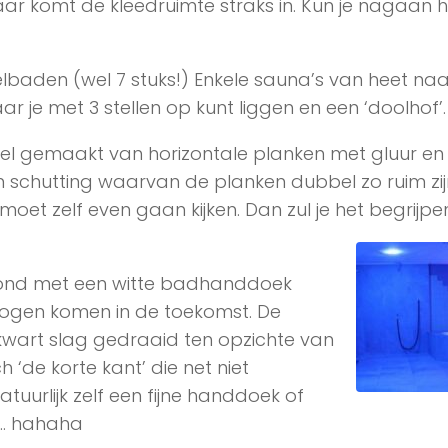
ar komt de kleedruimte straks in. Kun je nagaan 
lbaden (wel 7 stuks!) Enkele sauna’s van heet naa
 je met 3 stellen op kunt liggen en een ‘doolhof’.
sel gemaakt van horizontale planken met gluur en
en schutting waarvan de planken dubbel zo ruim zij
oet zelf even gaan kijken. Dan zul je het begrijpe
 rond met een witte badhanddoek
ogen komen in de toekomst. De
wart slag gedraaid ten opzichte van
de korte kant’ die net niet
atuurlijk zelf een fijne handdoek of
t… hahaha