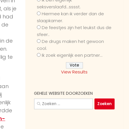
even in
seksverslaafd...sssst.
 als je
Hiermee kan ik verder dan de
d had
slaapkamer.
n de
De feestjes zijn het leukst dus de
sfeer..
 in de
De drugs maken het gewoon
cool.
en.
Ik zoek eigenlijk een partner...
lig te
View Results
d
 aan
GEHELE WEBSITE DOORZOEKEN
j
Zoeken
nlijk
naar:
ordde
n-
de