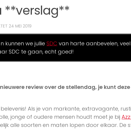
 **verslag**
ATET
24 MEI 2019
an kunnen we jullie
SDC
van harte aanbevelen, veel
ar SDC te gaan, echt goed!
n nieuwere review over de stellendag, je kunt dez
belevenis! Als je van markante, extravagante, rust
olle, jonge of oudere mensen houdt moet je bij
Azz
kelijk alle soorten en maten lopen door elkaar. De s