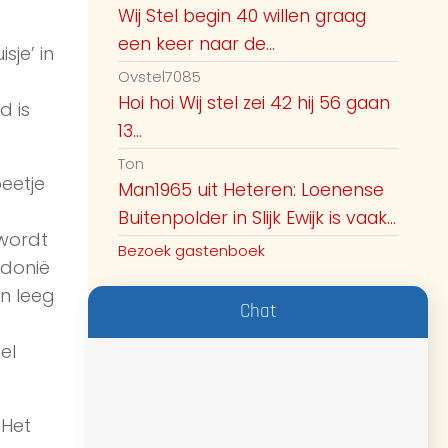
Wij Stel begin 40 willen graag
een keer naar de...
je’ in
Ovstel7085
Hoi hoi Wij stel zei 42 hij 56 gaan
d is
13...
Ton
eetje
Man1965 uit Heteren: Loenense
Buitenpolder in Slijk Ewijk is vaak...
 wordt
Bezoek gastenboek
edonië
en leeg
Chat
el
 Het