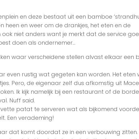
enplein en deze bestaat uit een bamboe ‘strandhuis
n heen en weer om de drankjes, het eten en de
an ook niet anders want je merkt dat de service goe
je best doen als ondernemer…
ken waar verscheidene stellen alvast elkaar een b
.
ar even rustig wat gegeten kan worden. Het eten
tjes. Pero, de eigenaar zelf dus afkomstig uit Mac
oken. Ik kijk namelijk bij een restaurant of de bord
al. Nuff said.
vette patat te serveren wat als bijkomend voorde
elt. Een verademing!
r dat komt doordat ze in een verbouwing zitten.