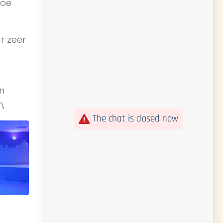
hoe
r zeer
n
n,
The chat is closed now