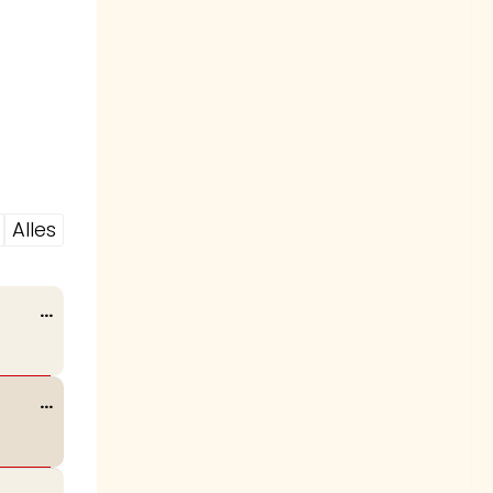
Alles
Wissel
...
deze
metabox.
Wissel
...
deze
metabox.
Wissel