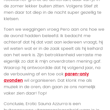
de zomer lekker buiten zitten. Volgens Stief zit
men daar tot diep in de nacht super gezellig te
kletsen.
Toen we weggingen vroeg Pero aan ons hoe we
de avond hadden beleefd. Ik bedacht me
achteraf dat hij dat vast aan iedereen vraagt, hij
wil weten wat er in de zaak speelt als hij keihard
aan het werk is. Zijn betrokkenheid verraste me
eigenlijk zo dat ik mijn onverdroten mening gaf.
Waarop hij antwoordde dat hij volgend jaar, na
de verbouwing af en toe ook
paren-only
avonden
wil organiseren. Dat klonk me als
muziek in de oren, dan gaan ze ons namelijk
vaker zien daar! Top!
Conclusie, Erotic Sauna Azzurra is een
buitengewone uitgaansgelegenheid waar je je