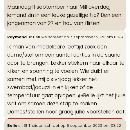
de
Maandag 11 september naar Mill overdag,
me
iemand zin in een leuke gezellige tijd? Ben een
jongenman van 27 en hou van flirten!
Wis
...
Raymond
uit
Betuwe
schreef op
7 september 2023
om
01:33
de
Ik man van middelbare leeftijd zoek een
me
dame/stel om een aantal uurtjes in de sauna
door te brengen. Lekker stiekem naar elkaar te
kijken en spanning te voelen. Wie duikt er
samen met mij a.s vrijdag lekker het
zwembad/jacuzzi in en kijken of de
temperatuur gaat oplopen. @Belle lijkt het jullie
wat om samen deze stap te maken.
Dames/stellen hoor graag jullie voorstellen dat
Wis
...
Belle
uit
St Truiiden
schreef op
6 september 2023
om
08:22