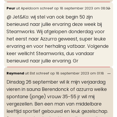
Wis
...
Peur
uit
Apeldoorn
schreef op
18 september 2023
om
08:02
de
@ Jet&Ko: wij stel van ook begin 50 zijn
me
benieuwd naar jullie ervaring deze week bij
Steamworks. Wij afgelopen donderdag voor
het eerst naar Azzurra geweest, super leuke
ervaring en voor herhaling vatbaar. Volgende
keer wellicht Steamworks, dus vandaar
benieuwd naar jullie ervaring. Gr
Wis
...
Raymond
uit
Elst
schreef op
18 september 2023
om
01:18
de
Dinsdag 26 september wil ik mijn verjaardag
me
vieren in sauna Berendonck of azzurra welke
spontane (jonge) vrouw 35-55 jr wil mij
vergezellen. Ben een man van middelbare
leeftijd sportief gebouwd en leuk gezelschap.