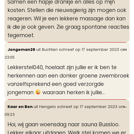
Samen een hapje drankje en alles op mijn
kosten. Stellen die nieuwsgierig zijn mogen ook
reageren. Wil je een lekkere massage dan kan
ik die je ook geven. Zie graag spontane reacties
tegemoet.
Wis
...
Jongeman26
uit
Buchten
schreef op
17 september 2023
om
de
23:05
me
Lekkerstel040, hoelaat zijn jullie er ik ben te
herkennen aan een donker groene zwembroek
vanzelfsprekend een goed verzorgde
jongeman
waaraan herken ik jullie…
Wis
...
Kaar en Ben
uit
Hengelo
schreef op
17 september 2023
om
de
09:23
me
Hoi, wij gaan woensdag naar sauna Bussloo.
Lekker elkaar uitdagen. Welk stel komen we er