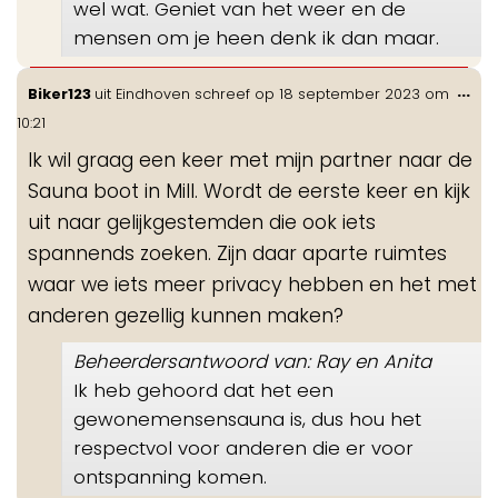
wel wat. Geniet van het weer en de
mensen om je heen denk ik dan maar.
Wis
...
Biker123
uit
Eindhoven
schreef op
18 september 2023
om
de
10:21
me
Ik wil graag een keer met mijn partner naar de
Sauna boot in Mill. Wordt de eerste keer en kijk
uit naar gelijkgestemden die ook iets
spannends zoeken. Zijn daar aparte ruimtes
waar we iets meer privacy hebben en het met
anderen gezellig kunnen maken?
Beheerdersantwoord van: Ray en Anita
Ik heb gehoord dat het een
gewonemensensauna is, dus hou het
respectvol voor anderen die er voor
ontspanning komen.