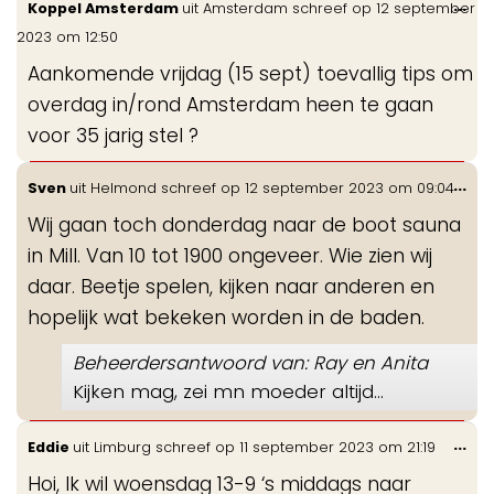
Wis
...
Koppel Amsterdam
uit
Amsterdam
schreef op
12 september
de
2023
om
12:50
me
Aankomende vrijdag (15 sept) toevallig tips om
overdag in/rond Amsterdam heen te gaan
voor 35 jarig stel ?
Wis
...
Sven
uit
Helmond
schreef op
12 september 2023
om
09:04
de
Wij gaan toch donderdag naar de boot sauna
me
in Mill. Van 10 tot 1900 ongeveer. Wie zien wij
daar. Beetje spelen, kijken naar anderen en
hopelijk wat bekeken worden in de baden.
Beheerdersantwoord van: Ray en Anita
Kijken mag, zei mn moeder altijd...
Wis
...
Eddie
uit
Limburg
schreef op
11 september 2023
om
21:19
de
Hoi, Ik wil woensdag 13-9 ‘s middags naar
me