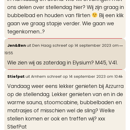
ons delen over stellendag hier? Wij zijn graag in
bubbelbad en houden van flirten
Bij een klik
gaan we graag stapje verder. Wie gaan we
tegenkomen...?
Wis
...
Jen&Ben
uit
Den Haag
schreef op
14 september 2023
om
de
19:55
me
Wie zien wij as zaterdag in Elysium? M45, V41.
Wis
...
Stiefpat
uit
Arnhem
schreef op
14 september 2023
om
10:41
de
Vandaag weer eens lekker genieten bij Azzurra
me
op de stellendag. Lekker genieten van en in de
warme sauna, stoomcabine, bubbelbaden en
matrasjes of misschien wel de sling? Welke
stellen komen er ook en treffen wij? xxx
StiefPat