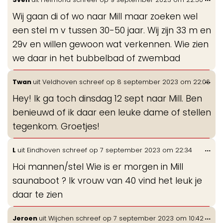
de
Wij gaan di of wo naar Mill maar zoeken wel
me
een stel m v tussen 30-50 jaar. Wij zijn 33 m en
29v en willen gewoon wat verkennen. Wie zien
we daar in het bubbelbad of zwembad
Wis
...
Twan
uit
Veldhoven
schreef op
8 september 2023
om
22:06
de
Hey! Ik ga toch dinsdag 12 sept naar Mill. Ben
me
benieuwd of ik daar een leuke dame of stellen
tegenkom. Groetjes!
Wis
...
L
uit
Eindhoven
schreef op
7 september 2023
om
22:34
de
Hoi mannen/stel Wie is er morgen in Mill
me
saunaboot ? Ik vrouw van 40 vind het leuk je
daar te zien
Wis
...
Jeroen
uit
Wijchen
schreef op
7 september 2023
om
10:42