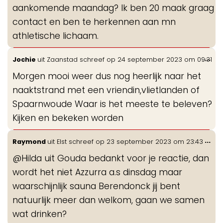
aankomende maandag? Ik ben 20 maak graag
contact en ben te herkennen aan mn
athletische lichaam.
Wis
...
Jochie
uit
Zaanstad
schreef op
24 september 2023
om
09:31
de
Morgen mooi weer dus nog heerlijk naar het
me
naaktstrand met een vriendin,vlietlanden of
Spaarnwoude Waar is het meeste te beleven?
Kijken en bekeken worden
Wis
...
Raymond
uit
Elst
schreef op
23 september 2023
om
23:43
de
@Hilda uit Gouda bedankt voor je reactie, dan
me
wordt het niet Azzurra a.s dinsdag maar
waarschijnlijk sauna Berendonck jij bent
natuurlijk meer dan welkom, gaan we samen
wat drinken?