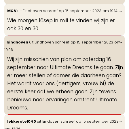
Wis
...
M&V
uit
Eindhoven
schreef op
15 september 2023
om
19:14
de
Wie morgen 16sep in mill te vinden wij zijn er
me
ook 30 en 30
Wis
...
Eindhoven
uit
Eindhoven
schreef op
15 september 2023
om
de
19:06
me
Wij zijn misschien van plan om zaterdag 16
september naar Ultimate Dreams te gaan. Zijn
er meer stellen of dames die daarheen gaan?
Het wordt voor ons (dertigers, vrouw bi) de
eerste keer dat we erheen gaan. Zijn tevens
benieuwd naar ervaringen omtrent Ultimate
Dreams.
Wis
...
lekkerstel040
uit
Eindoven
schreef op
15 september 2023
de
om
13:36