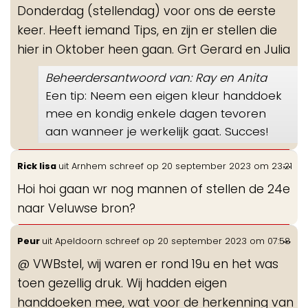
Donderdag (stellendag) voor ons de eerste
keer. Heeft iemand Tips, en zijn er stellen die
hier in Oktober heen gaan. Grt Gerard en Julia
Beheerdersantwoord van: Ray en Anita
Een tip: Neem een eigen kleur handdoek
mee en kondig enkele dagen tevoren
aan wanneer je werkelijk gaat. Succes!
Wis
...
Rick lisa
uit
Arnhem
schreef op
20 september 2023
om
23:21
de
Hoi hoi gaan wr nog mannen of stellen de 24e
me
naar Veluwse bron?
Wis
...
Peur
uit
Apeldoorn
schreef op
20 september 2023
om
07:58
de
@ VWBstel, wij waren er rond 19u en het was
me
toen gezellig druk. Wij hadden eigen
handdoeken mee, wat voor de herkenning van