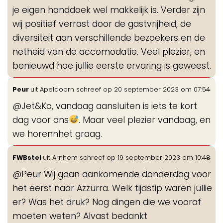
je eigen handdoek wel makkelijk is. Verder zijn
wij positief verrast door de gastvrijheid, de
diversiteit aan verschillende bezoekers en de
netheid van de accomodatie. Veel plezier, en
benieuwd hoe jullie eerste ervaring is geweest.
Wis
...
Peur
uit
Apeldoorn
schreef op
20 september 2023
om
07:54
de
@Jet&Ko, vandaag aansluiten is iets te kort
me
dag voor ons
. Maar veel plezier vandaag, en
we horennhet graag.
Wis
...
FWBstel
uit
Arnhem
schreef op
19 september 2023
om
10:48
de
@Peur Wij gaan aankomende donderdag voor
me
het eerst naar Azzurra. Welk tijdstip waren jullie
er? Was het druk? Nog dingen die we vooraf
moeten weten? Alvast bedankt