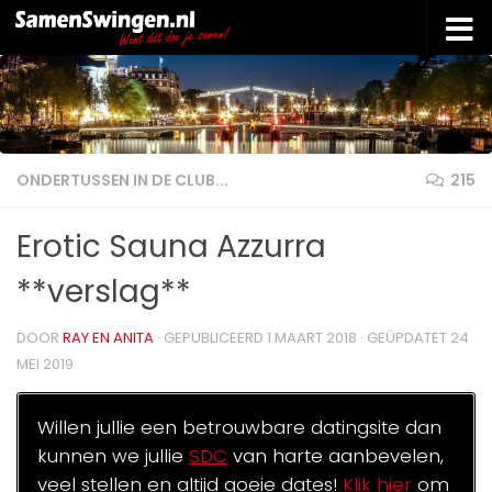
Doorgaan naar inhoud
ONDERTUSSEN IN DE CLUB...
215
Erotic Sauna Azzurra
**verslag**
DOOR
RAY EN ANITA
· GEPUBLICEERD
1 MAART 2018
· GEÜPDATET
24
MEI 2019
Willen jullie een betrouwbare datingsite dan
kunnen we jullie
SDC
van harte aanbevelen,
veel stellen en altijd goeie dates!
Klik hier
om