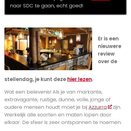
naar SDC te gaan, echt goed!
Er is een
nieuwere
review
over de
stellendag, je kunt deze
hier lezen
.
Wat een belevenis! Als je van markante,
extravagante, rustige, dunne, volle, jonge of
oudere mensen houdt moet je bij
Azzurra
zijn.
Werkelijk alle soorten en maten lopen door
elkaar. De sfeer is zeer ontspannen te noemen.