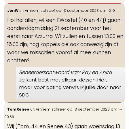
Wis
...
JenW
uit
Arnhem
schreef op
13 september 2023
om
12:19
de
Hoi hoi allen, wij een FWbstel (40 en 44j) gaan
me
donderdagmiddag 21 september voor het
eerst naar Azzurra. Wij zullen en tussen 13.00 en
16.00 zijn, nog koppels die ook aanwezig zijn of
waar we misschien vooraf al mee kunnen
chatten?
Beheerdersantwoord van: Ray en Anita
Je kunt best met elkaar kletsen hier,
maar voor dating verwijs ik jullie door naar
SDC
Wis
...
TomRenee
uit
Arnhem
schreef op
13 september 2023
om
de
09:56
me
Wij (Tom, 44 en Renee 43) gaan woensdag 13