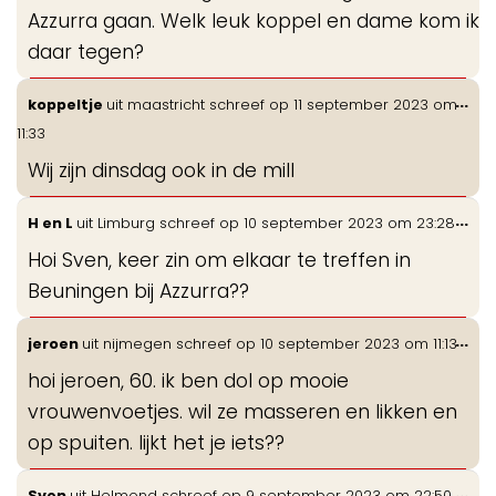
Azzurra gaan. Welk leuk koppel en dame kom ik
daar tegen?
Wis
...
koppeltje
uit
maastricht
schreef op
11 september 2023
om
de
11:33
me
Wij zijn dinsdag ook in de mill
Wis
...
H en L
uit
Limburg
schreef op
10 september 2023
om
23:28
de
Hoi Sven, keer zin om elkaar te treffen in
me
Beuningen bij Azzurra??
Wis
...
jeroen
uit
nijmegen
schreef op
10 september 2023
om
11:13
de
hoi jeroen, 60. ik ben dol op mooie
me
vrouwenvoetjes. wil ze masseren en likken en
op spuiten. lijkt het je iets??
Wis
...
Sven
uit
Helmond
schreef op
9 september 2023
om
22:50