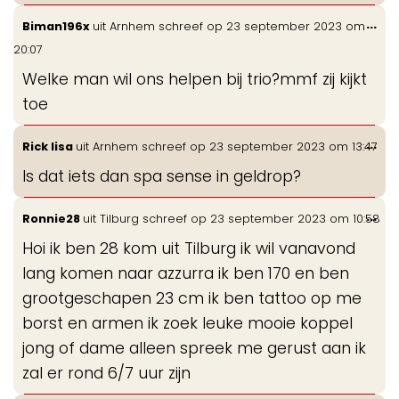
Wis
...
Biman196x
uit
Arnhem
schreef op
23 september 2023
om
de
20:07
me
Welke man wil ons helpen bij trio?mmf zij kijkt
toe
Wis
...
Rick lisa
uit
Arnhem
schreef op
23 september 2023
om
13:47
de
Is dat iets dan spa sense in geldrop?
me
Wis
...
Ronnie28
uit
Tilburg
schreef op
23 september 2023
om
10:58
de
Hoi ik ben 28 kom uit Tilburg ik wil vanavond
me
lang komen naar azzurra ik ben 170 en ben
grootgeschapen 23 cm ik ben tattoo op me
borst en armen ik zoek leuke mooie koppel
jong of dame alleen spreek me gerust aan ik
zal er rond 6/7 uur zijn