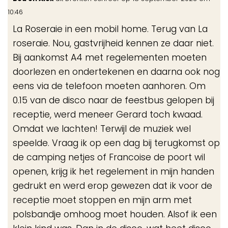
de
10:46
me
La Roseraie in een mobil home. Terug van La
roseraie. Nou, gastvrijheid kennen ze daar niet.
Bij aankomst A4 met regelementen moeten
doorlezen en ondertekenen en daarna ook nog
eens via de telefoon moeten aanhoren. Om
0.15 van de disco naar de feestbus gelopen bij
receptie, werd meneer Gerard toch kwaad.
Omdat we lachten! Terwijl de muziek wel
speelde. Vraag ik op een dag bij terugkomst op
de camping netjes of Francoise de poort wil
openen, krijg ik het regelement in mijn handen
gedrukt en werd erop gewezen dat ik voor de
receptie moet stoppen en mijn arm met
polsbandje omhoog moet houden. Alsof ik een