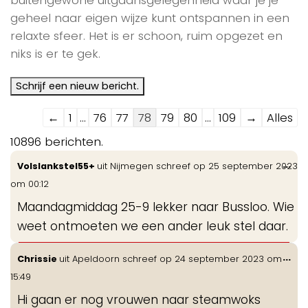
geheel naar eigen wijze kunt ontspannen in een
relaxte sfeer. Het is er schoon, ruim opgezet en
niks is er te gek.
Navigatie
←
1
...
76
77
78
79
80
...
109
→
Alles
door
10896 berichten.
de
Wis
...
Volslankstel55+
uit
Nijmegen
schreef op
25 september 2023
gastenboek-
de
om
00:12
lijst
me
Maandagmiddag 25-9 lekker naar Bussloo. Wie
weet ontmoeten we een ander leuk stel daar.
Wis
...
Chrissie
uit
Apeldoorn
schreef op
24 september 2023
om
de
15:49
me
Hi gaan er nog vrouwen naar steamwoks