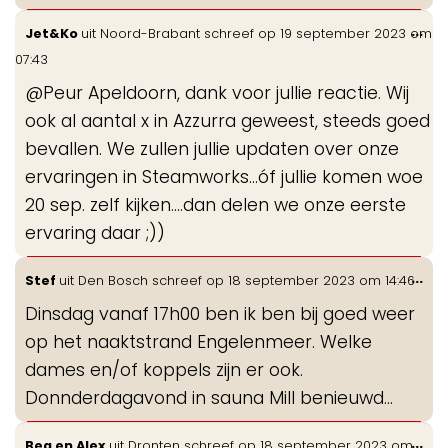
Wis
...
Jet&Ko
uit
Noord-Brabant
schreef op
19 september 2023
om
de
07:43
me
@Peur Apeldoorn, dank voor jullie reactie. Wij
ook al aantal x in Azzurra geweest, steeds goed
bevallen. We zullen jullie updaten over onze
ervaringen in Steamworks...óf jullie komen woe
20 sep. zelf kijken....dan delen we onze eerste
ervaring daar ;))
Wis
...
Stef
uit
Den Bosch
schreef op
18 september 2023
om
14:46
de
Dinsdag vanaf 17h00 ben ik ben bij goed weer
me
op het naaktstrand Engelenmeer. Welke
dames en/of koppels zijn er ook.
Donnderdagavond in sauna Mill benieuwd...
Wis
...
Bea en Alex
uit
Dronten
schreef op
18 september 2023
om