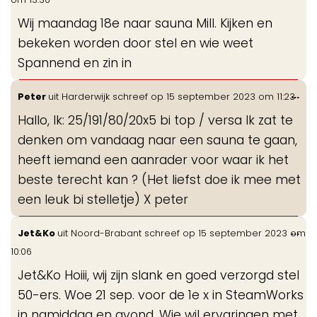
me
Wij maandag 18e naar sauna Mill. Kijken en
bekeken worden door stel en wie weet
Spannend en zin in
Wis
...
Peter
uit
Harderwijk
schreef op
15 september 2023
om
11:23
de
Hallo, Ik: 25/191/80/20x5 bi top / versa Ik zat te
me
denken om vandaag naar een sauna te gaan,
heeft iemand een aanrader voor waar ik het
beste terecht kan ? (Het liefst doe ik mee met
een leuk bi stelletje) X peter
Wis
...
Jet&Ko
uit
Noord-Brabant
schreef op
15 september 2023
om
de
10:06
me
Jet&Ko Hoiii, wij zijn slank en goed verzorgd stel
50-ers. Woe 21 sep. voor de 1e x in SteamWorks
in namiddag en avond. Wie wil ervaringen met