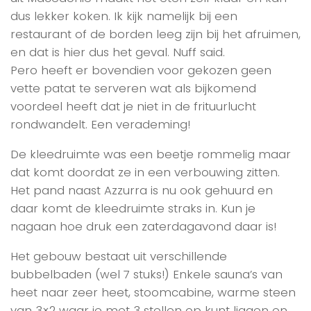
dus lekker koken. Ik kijk namelijk bij een
restaurant of de borden leeg zijn bij het afruimen,
en dat is hier dus het geval. Nuff said.
Pero heeft er bovendien voor gekozen geen
vette patat te serveren wat als bijkomend
voordeel heeft dat je niet in de frituurlucht
rondwandelt. Een verademing!
De kleedruimte was een beetje rommelig maar
dat komt doordat ze in een verbouwing zitten.
Het pand naast Azzurra is nu ook gehuurd en
daar komt de kleedruimte straks in. Kun je
nagaan hoe druk een zaterdagavond daar is!
Het gebouw bestaat uit verschillende
bubbelbaden (wel 7 stuks!) Enkele sauna’s van
heet naar zeer heet, stoomcabine, warme steen
van 3×2 waar je met 3 stellen op kunt liggen en