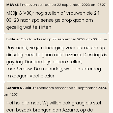
Wis
...
M&V
uit
Eindhoven
schreef op
22 september 2023
om
05:27
de
M30jr & V30jr nog stellen of vrouwen die 24-
me
09-23 naar spa sense geldrop gaan om
gezellig wat te flirten
Wis
...
hilda
uit
Gouda
schreef op
22 september 2023
om
00:56
de
Raymond, zie je uitnodiging voor dame om op
me
dinsdag mee te gaan naar azzurra. Dinsdags is
gaydag. Donderdags alleen stellen,
man/vrouw. De maandag, woe en zaterdag
mixdagen. Veel plezier
Wis
...
Gerard &Julia
uit
Apeldoorn
schreef op
21 september 2023
de
om
12:07
me
Hoi hoi allemaal, Wij willen ook graag als stel
een bezoek brengen aan Azzurra, op de