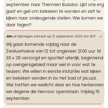
september naar Thermen Bussloo. Lijkt ons erg
gaaf en geil om bekeken te worden en zelf te
kijken naar ondeugende stellen. Wie komen we
daar tegen?
Wis
...
Jim
uit
Nijmegen
schreef op
12 september 2023
om
19:17
de
Wij gaan komende vrijdag naar de
me
Zwaluwhoeve van 12 tot ongeveer 21.00 uur. M
33 v 29 verzorgd en sportief uiterlijk, beginnend
op swingersgebied maar wel in voor wat te
teasen. We willen in eerste instantie wat kijken
en bekeken worden in bv het bad of jacuzzi.
Wie treffen we wellicht daar en hoe herkennen
we degene die hiervoor openstaan. Vrijdag 15
september.