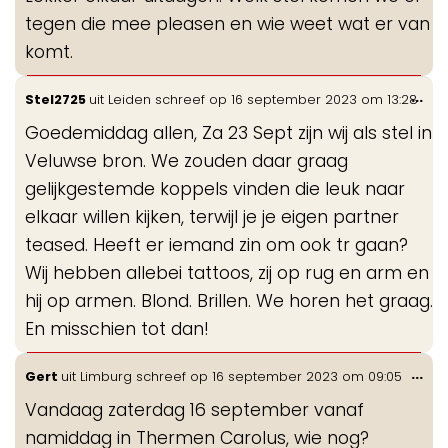
tegen die mee pleasen en wie weet wat er van
komt.
Wis
...
Stel2725
uit
Leiden
schreef op
16 september 2023
om
13:28
de
Goedemiddag allen, Za 23 Sept zijn wij als stel in
me
Veluwse bron. We zouden daar graag
gelijkgestemde koppels vinden die leuk naar
elkaar willen kijken, terwijl je je eigen partner
teased. Heeft er iemand zin om ook tr gaan?
Wij hebben allebei tattoos, zij op rug en arm en
hij op armen. Blond. Brillen. We horen het graag.
En misschien tot dan!
Wis
...
Gert
uit
Limburg
schreef op
16 september 2023
om
09:05
de
Vandaag zaterdag 16 september vanaf
me
namiddag in Thermen Carolus, wie nog?