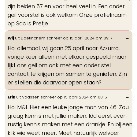
zijn beiden 57 en voor heel veel in. Een ander
geil voorstel is ook welkom Onze profielnaam
op Sdc is Pretje
Wis
...
Wij
uit
Doetinchem
schreef op
15 april 2024
om
09:17
de
Hoi allemaal, wij gaan 25 april naar Azzurra,
me
vorige keer alleen met elkaar gespeeld maar
lijkt ons geil om ook met een ander stel
contact te krijgen om samen te genieten. Zijn
er stellen die daarvoor open staan?
Wis
...
Erik
uit
Vaassen
schreef op
15 april 2024
om
00:15
de
Hoi M&L Hier een leuke jonge man van 46. Zou
me
graag kennis met jullie maken. Idd eerst even
rustig kennis maken met een drankje. En bij een
klik wie weet meer. Moet natuurlijk welvoer