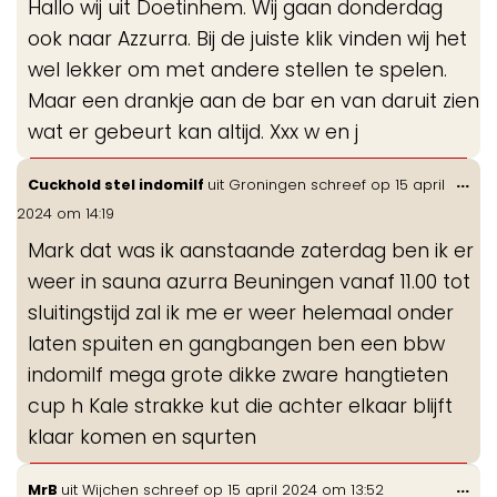
Hallo wij uit Doetinhem. Wij gaan donderdag
ook naar Azzurra. Bij de juiste klik vinden wij het
wel lekker om met andere stellen te spelen.
Maar een drankje aan de bar en van daruit zien
wat er gebeurt kan altijd. Xxx w en j
Wis
...
Cuckhold stel indomilf
uit
Groningen
schreef op
15 april
de
2024
om
14:19
me
Mark dat was ik aanstaande zaterdag ben ik er
weer in sauna azurra Beuningen vanaf 11.00 tot
sluitingstijd zal ik me er weer helemaal onder
laten spuiten en gangbangen ben een bbw
indomilf mega grote dikke zware hangtieten
cup h Kale strakke kut die achter elkaar blijft
klaar komen en squrten
Wis
...
MrB
uit
Wijchen
schreef op
15 april 2024
om
13:52