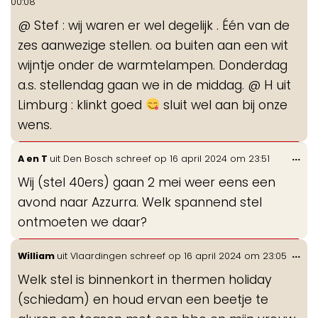
00:08
me
@ Stef : wij waren er wel degelijk . Één van de
zes aanwezige stellen. oa buiten aan een wit
wijntje onder de warmtelampen. Donderdag
a.s. stellendag gaan we in de middag. @ H uit
Limburg : klinkt goed
sluit wel aan bij onze
wens.
Wis
...
A en T
uit
Den Bosch
schreef op
16 april 2024
om
23:51
de
Wij (stel 40ers) gaan 2 mei weer eens een
me
avond naar Azzurra. Welk spannend stel
ontmoeten we daar?
Wis
...
William
uit
Vlaardingen
schreef op
16 april 2024
om
23:05
de
Welk stel is binnenkort in thermen holiday
me
(schiedam) en houd ervan een beetje te