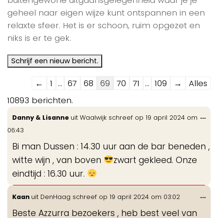
geheel naar eigen wijze kunt ontspannen in een
relaxte sfeer. Het is er schoon, ruim opgezet en
niks is er te gek.
Navigatie
←
1
...
67
68
69
70
71
...
109
→
Alles
door
10893 berichten.
de
Wis
...
Danny & Lisanne
uit
Waalwijk
schreef op
19 april 2024
om
gastenboek-
de
06:43
lijst
me
Bi man Dussen : 14.30 uur aan de bar beneden ,
witte wijn , van boven
zwart gekleed. Onze
eindtijd : 16.30 uur.
Wis
...
Kaan
uit
DenHaag
schreef op
19 april 2024
om
03:02
de
Beste Azzurra bezoekers , heb best veel van
me