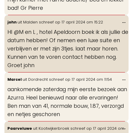
bad! Gr Pierre
Wis
...
john
uit
Malden
schreef op
17 april 2024
om
15:22
de
HI @M en L , hotel Apeldoorn boek ik als jullie de
me
datum hebben! Of nemen een luxe suite en
verblijven er met zijn 3tjes. laat maar horen.
Kunnen van te voren contact hebben nog.
Groet john
Wis
...
Marcel
uit
Dordrecht
schreef op
17 april 2024
om
11:54
de
aankomende zaterdag mijn eerste bezoek aan
me
Azurra. Heel benieuwd naar alle ervaringen!
Ben man van 41, normale bouw, 1.87, verzorgd
en netjes geschoren
Wis
...
Paarveluwe
uit
Kootwijkerbroek
schreef op
17 april 2024
om