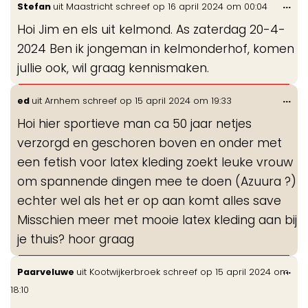
Wis
...
Stefan
uit
Maastricht
schreef op
16 april 2024
om
00:04
de
Hoi Jim en els uit kelmond. As zaterdag 20-4-
me
2024 Ben ik jongeman in kelmonderhof, komen
jullie ook, wil graag kennismaken.
Wis
...
ed
uit
Arnhem
schreef op
15 april 2024
om
19:33
de
Hoi hier sportieve man ca 50 jaar netjes
me
verzorgd en geschoren boven en onder met
een fetish voor latex kleding zoekt leuke vrouw
om spannende dingen mee te doen (Azuura ?)
echter wel als het er op aan komt alles save
Misschien meer met mooie latex kleding aan bij
je thuis? hoor graag
Wis
...
Paarveluwe
uit
Kootwijkerbroek
schreef op
15 april 2024
om
de
18:10
me