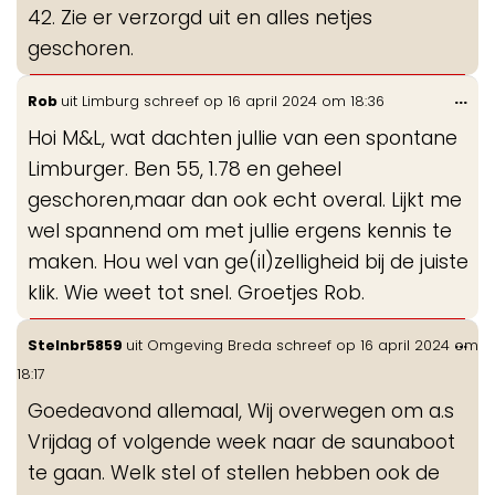
42. Zie er verzorgd uit en alles netjes
geschoren.
Wis
...
Rob
uit
Limburg
schreef op
16 april 2024
om
18:36
de
Hoi M&L, wat dachten jullie van een spontane
me
Limburger. Ben 55, 1.78 en geheel
geschoren,maar dan ook echt overal. Lijkt me
wel spannend om met jullie ergens kennis te
maken. Hou wel van ge(il)zelligheid bij de juiste
klik. Wie weet tot snel. Groetjes Rob.
Wis
...
Stelnbr5859
uit
Omgeving Breda
schreef op
16 april 2024
om
de
18:17
me
Goedeavond allemaal, Wij overwegen om a.s
Vrijdag of volgende week naar de saunaboot
te gaan. Welk stel of stellen hebben ook de