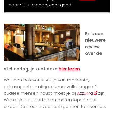
naar SDC te gaan, echt goed!
Er is een
nieuwere
review
over de
stellendag, je kunt deze
hier lezen
.
Wat een belevenis! Als je van markante,
extravagante, rustige, dunne, volle, jonge of
oudere mensen houdt moet je bij
Azzurra
zijn.
Werkelijk alle soorten en maten lopen door
elkaar. De sfeer is zeer ontspannen te noemen.