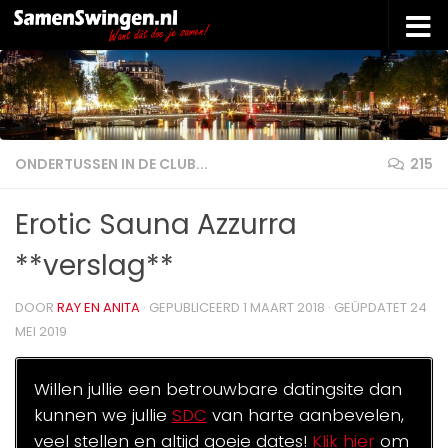
Doorgaan naar inhoud
ONDERTUSSEN IN DE CLUB...
215
Erotic Sauna Azzurra
**verslag**
DOOR
RAY EN ANITA
· GEPUBLICEERD
1 MAART 2018
· GEÜPDATET
24
MEI 2019
Willen jullie een betrouwbare datingsite dan
kunnen we jullie
SDC
van harte aanbevelen,
veel stellen en altijd goeie dates!
Klik hier
om