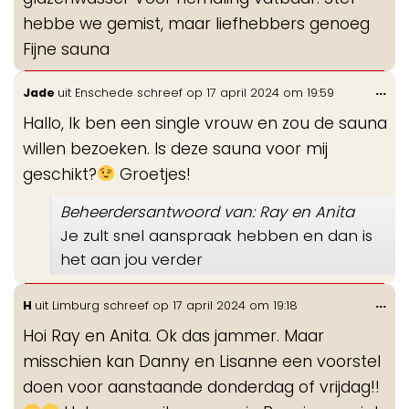
hebbe we gemist, maar liefhebbers genoeg
Fijne sauna
Wis
...
Jade
uit
Enschede
schreef op
17 april 2024
om
19:59
de
Hallo, Ik ben een single vrouw en zou de sauna
me
willen bezoeken. Is deze sauna voor mij
geschikt?
Groetjes!
Beheerdersantwoord van: Ray en Anita
Je zult snel aanspraak hebben en dan is
het aan jou verder
Wis
...
H
uit
Limburg
schreef op
17 april 2024
om
19:18
de
Hoi Ray en Anita. Ok das jammer. Maar
me
misschien kan Danny en Lisanne een voorstel
doen voor aanstaande donderdag of vrijdag!!