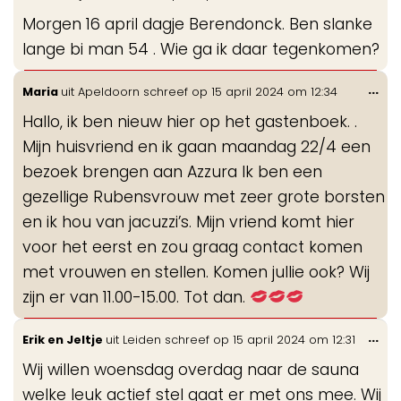
de
Morgen 16 april dagje Berendonck. Ben slanke
me
lange bi man 54 . Wie ga ik daar tegenkomen?
Wis
...
Maria
uit
Apeldoorn
schreef op
15 april 2024
om
12:34
de
Hallo, ik ben nieuw hier op het gastenboek. .
me
Mijn huisvriend en ik gaan maandag 22/4 een
bezoek brengen aan Azzura Ik ben een
gezellige Rubensvrouw met zeer grote borsten
en ik hou van jacuzzi’s. Mijn vriend komt hier
voor het eerst en zou graag contact komen
met vrouwen en stellen. Komen jullie ook? Wij
zijn er van 11.00-15.00. Tot dan.
Wis
...
Erik en Jeltje
uit
Leiden
schreef op
15 april 2024
om
12:31
de
Wij willen woensdag overdag naar de sauna
me
welke leuk actief stel gaat er met ons mee. Wij