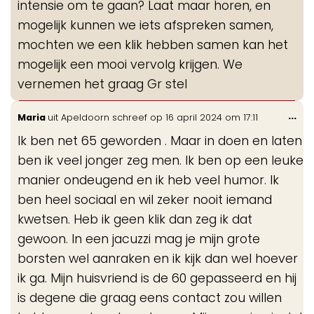
intensie om te gaan? Laat maar horen, en
mogelijk kunnen we iets afspreken samen,
mochten we een klik hebben samen kan het
mogelijk een mooi vervolg krijgen. We
vernemen het graag Gr stel
Wis
...
Maria
uit
Apeldoorn
schreef op
16 april 2024
om
17:11
de
Ik ben net 65 geworden . Maar in doen en laten
me
ben ik veel jonger zeg men. Ik ben op een leuke
manier ondeugend en ik heb veel humor. Ik
ben heel sociaal en wil zeker nooit iemand
kwetsen. Heb ik geen klik dan zeg ik dat
gewoon. In een jacuzzi mag je mijn grote
borsten wel aanraken en ik kijk dan wel hoever
ik ga. Mijn huisvriend is de 60 gepasseerd en hij
is degene die graag eens contact zou willen