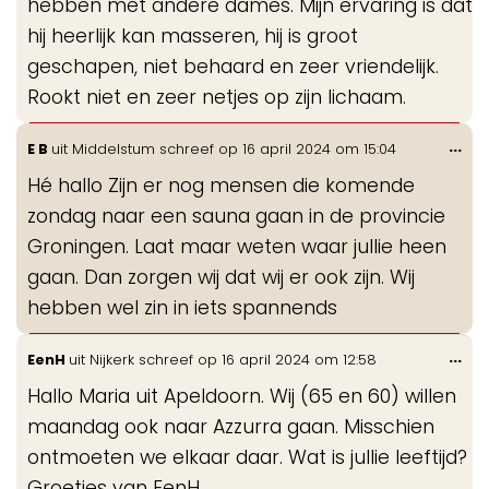
hebben met andere dames. Mijn ervaring is dat
hij heerlijk kan masseren, hij is groot
geschapen, niet behaard en zeer vriendelijk.
Rookt niet en zeer netjes op zijn lichaam.
Wis
...
E B
uit
Middelstum
schreef op
16 april 2024
om
15:04
de
Hé hallo Zijn er nog mensen die komende
me
zondag naar een sauna gaan in de provincie
Groningen. Laat maar weten waar jullie heen
gaan. Dan zorgen wij dat wij er ook zijn. Wij
hebben wel zin in iets spannends
Wis
...
EenH
uit
Nijkerk
schreef op
16 april 2024
om
12:58
de
Hallo Maria uit Apeldoorn. Wij (65 en 60) willen
me
maandag ook naar Azzurra gaan. Misschien
ontmoeten we elkaar daar. Wat is jullie leeftijd?
Groetjes van EenH.