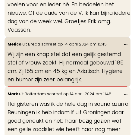
voelen voor en ieder hè. En bedoelen het
nieuwe. Of de oude van de V. Ik kan bijna iedere
dag van de week wel. Groetjes Erik omg.
Vaassen.
Wis
...
Melico
uit
Breda
schreef op
14 april 2024
om
15:45
de
Wij zijn een knap stel dat een gelijk gestemd
me
stel of vrouw zoekt. Hij normaal gebouwd 185
cm. Zij 155 cm en 45 kg en Aziatisch. Hygiëne
en humor zijn zeer belangrijk.
Wis
...
Mark
uit
Rotterdam
schreef op
14 april 2024
om
11:48
de
Hoi gisteren was ik de hele dag in sauna azurra
me
Beuningen ik heb indomilf uit Groningen daar
goed geneukt en heb haar bezig gezien wat
een geile zaadslet wie heeft haar nog meer