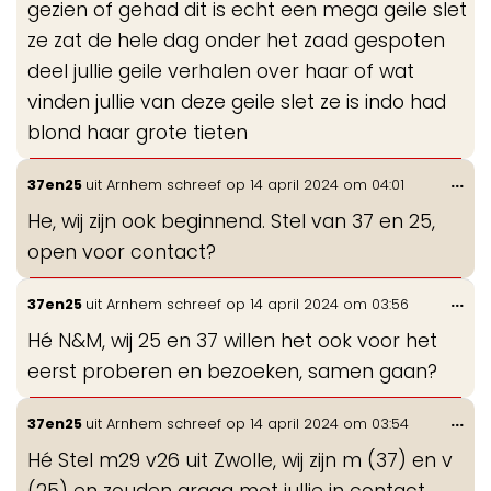
gezien of gehad dit is echt een mega geile slet
ze zat de hele dag onder het zaad gespoten
deel jullie geile verhalen over haar of wat
vinden jullie van deze geile slet ze is indo had
blond haar grote tieten
Wis
...
37en25
uit
Arnhem
schreef op
14 april 2024
om
04:01
de
He, wij zijn ook beginnend. Stel van 37 en 25,
me
open voor contact?
Wis
...
37en25
uit
Arnhem
schreef op
14 april 2024
om
03:56
de
Hé N&M, wij 25 en 37 willen het ook voor het
me
eerst proberen en bezoeken, samen gaan?
Wis
...
37en25
uit
Arnhem
schreef op
14 april 2024
om
03:54
de
Hé Stel m29 v26 uit Zwolle, wij zijn m (37) en v
me
(25) en zouden graag met jullie in contact