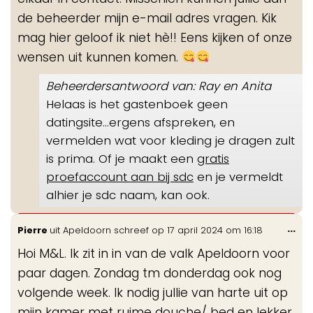
de beheerder mijn e-mail adres vragen. Kik
mag hier geloof ik niet hè!! Eens kijken of onze
wensen uit kunnen komen.
Beheerdersantwoord van: Ray en Anita
Helaas is het gastenboek geen
datingsite...ergens afspreken, en
vermelden wat voor kleding je dragen zult
is prima. Of je maakt een
gratis
proefaccount aan bij sdc
en je vermeldt
alhier je sdc naam, kan ook.
Wis
...
Pierre
uit
Apeldoorn
schreef op
17 april 2024
om
16:18
de
Hoi M&L. Ik zit in in van de valk Apeldoorn voor
me
paar dagen. Zondag tm donderdag ook nog
volgende week. Ik nodig jullie van harte uit op
mijn kamer met ruime douche/ bed en lekker