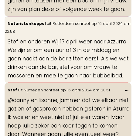
gluren en teasen met een bbc en mijn vrouw.
Zijn van plan deze of volgende week te gaan.
Wis
...
Naturistenkoppel
uit
Rotterdam
schreef op
16 april 2024
om
de
22:58
me
Stef en anderen Wij 17 april weer naar Azzurra
We zijn er om een uur of 3 in de middag en
gaan naakt aan de bar zitten eerst. Als we wat
drinken aan de bar, stel voor om vrouw te
masseren en mee te gaan naar bubbelbad.
Wis
...
Stef
uit
Nijmegen
schreef op
16 april 2024
om
20:51
de
@danny en lisanne, jammer dat we elkaar niet
me
gezien of gesproken hebben gisteren in Azurra.
Ik was er en weet niet of jullie er waren. Maar
hoop jullie zeker een keer tegen te komen
daar. Wanneer gaan jullie eventueel weer?