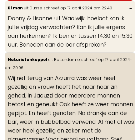
Wis
...
Bi man
uit
Dusse
schreef op
17 april 2024
om
22:40
de
Danny & Lisanne uit Waalwijk, hoelaat kan ik
me
jullie vrijdag verwachten? Kan ik jullie ergens
aan herkennen? Ik ben er tussen 14.30 en 15.30
uur. Beneden aan de bar afspreken?
Wis
...
Naturistenkoppel
uit
Rotterdam o
schreef op
17 april 2024
de
om
20:06
me
Wij net terug van Azzurra was weer heel
gezellig en vrouw heeft het naar haar zin
gehad. In Jacuzzi door meerdere mannen
betast en geneukt Ook heeft ze weer mannen
gepijpt. En heeft genoten. Na drankje aan de
bar, weer in bubbelbad verwend. Al met al was
weer heel gezellig en zeker met de
glazenwasser Voor herhaling vatbaar. Stef