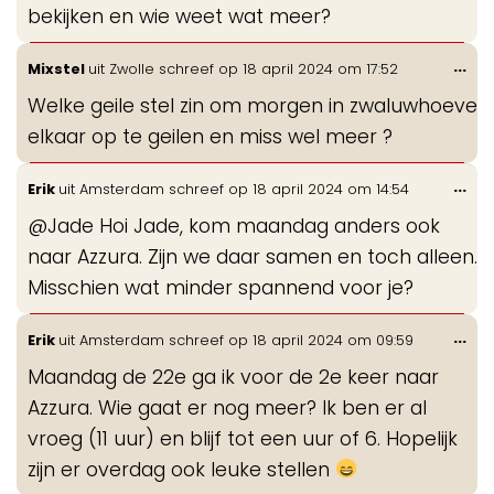
bekijken en wie weet wat meer?
Wis
...
Mixstel
uit
Zwolle
schreef op
18 april 2024
om
17:52
de
Welke geile stel zin om morgen in zwaluwhoeve
me
elkaar op te geilen en miss wel meer ?
Wis
...
Erik
uit
Amsterdam
schreef op
18 april 2024
om
14:54
de
@Jade Hoi Jade, kom maandag anders ook
me
naar Azzura. Zijn we daar samen en toch alleen.
Misschien wat minder spannend voor je?
Wis
...
Erik
uit
Amsterdam
schreef op
18 april 2024
om
09:59
de
Maandag de 22e ga ik voor de 2e keer naar
me
Azzura. Wie gaat er nog meer? Ik ben er al
vroeg (11 uur) en blijf tot een uur of 6. Hopelijk
zijn er overdag ook leuke stellen