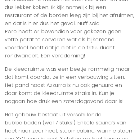
dus lekker koken. Ik kijk namelijk bij een
restaurant of de borden leeg zijn bij het afruimen,
en dat is hier dus het geval. Nuff said.
Pero heeft er bovendien voor gekozen geen
vette patat te serveren wat als bijkomend
voordeel heeft dat je niet in de frituurlucht
rondwandelt. Een verademing!
De kleedruimte was een beetje rommelig maar
dat komt doordat ze in een verbouwing zitten.
Het pand naast Azzurra is nu ook gehuurd en
daar komt de kleedruimte straks in. Kun je
nagaan hoe druk een zaterdagavond daar is!
Het gebouw bestaat uit verschillende
bubbelbaden (wel 7 stuks!) Enkele sauna’s van
heet naar zeer heet, stoomcabine, warme steen
van 3×2 waar je met 3 stellen op kunt liggen en