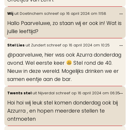
Wis
...
Wij
uit
Doetinchem
schreef op
16 april 2024
om
11:58
de
Hallo Paarveluwe, zo staan wij er ook in! Wat is
me
jullie leeftijd?
Wis
...
Stel Lies
uit
Zundert
schreef op
16 april 2024
om
10:25
de
@paarveluwe, hier wss ook Azurra donderdag
me
avond. Wel eerste keer
Stel rond de 40.
Nieuw in deze wereld. Mogelijks drinken we er
samen eentje aan de bar.
Wis
...
Twents stel
uit
Nijverdal
schreef op
16 april 2024
om
06:35
de
Hoi hoi wij leuk stel komen donderdag ook bij
me
Azzurra , en hopen meerdere stellen te
ontmoeten