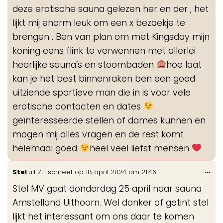
deze erotische sauna gelezen her en der , het
lijkt mij enorm leuk om een x bezoekje te
brengen . Ben van plan om met Kingsday mijn
koning eens flink te verwennen met allerlei
heerlijke sauna’s en stoombaden
hoe laat
kan je het best binnenraken ben een goed
uitziende sportieve man die in is voor vele
erotische contacten en dates
geïnteresseerde stellen of dames kunnen en
mogen mij alles vragen en de rest komt
helemaal goed
heel veel liefst mensen
Wis
...
Stel
uit
ZH
schreef op
18 april 2024
om
21:46
de
Stel MV gaat donderdag 25 april naar sauna
me
Amstelland Uithoorn. Wel donker of getint stel
lijkt het interessant om ons daar te komen