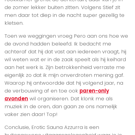
de zomer lekker buiten zitten. Volgens Stief zit
men daar tot diep in de nacht super gezellig te
kletsen.
Toen we weggingen vroeg Pero aan ons hoe we
de avond hadden beleefd. Ik bedacht me
achteraf dat hij dat vast aan iedereen vraagt, hij
wil weten wat er in de zaak speelt als hij keihard
aan het werk is. Zijn betrokkenheid verraste me
eigenlijk zo dat ik mijn onverdroten mening gaf.
Waarop hij antwoordde dat hij volgend jaar, na
de verbouwing af en toe ook
paren-only
avonden
wil organiseren. Dat klonk me als
muziek in de oren, dan gaan ze ons namelijk
vaker zien daar! Top!
Conclusie, Erotic Sauna Azzurra is een
buitengewone uitgaansgelegenheid waar je je