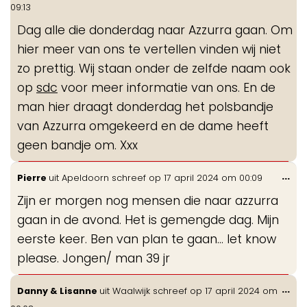
de
09:13
me
Dag alle die donderdag naar Azzurra gaan. Om
hier meer van ons te vertellen vinden wij niet
zo prettig. Wij staan onder de zelfde naam ook
op
sdc
voor meer informatie van ons. En de
man hier draagt donderdag het polsbandje
van Azzurra omgekeerd en de dame heeft
geen bandje om. Xxx
Wis
...
Pierre
uit
Apeldoorn
schreef op
17 april 2024
om
00:09
de
Zijn er morgen nog mensen die naar azzurra
me
gaan in de avond. Het is gemengde dag. Mijn
eerste keer. Ben van plan te gaan… let know
please. Jongen/ man 39 jr
Wis
...
Danny & Lisanne
uit
Waalwijk
schreef op
17 april 2024
om
de