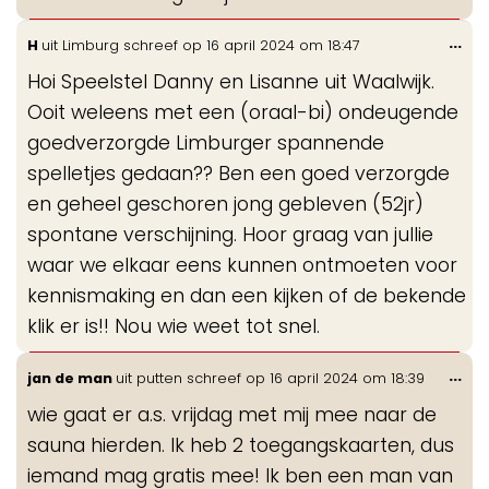
Wis
...
H
uit
Limburg
schreef op
16 april 2024
om
18:47
de
Hoi Speelstel Danny en Lisanne uit Waalwijk.
me
Ooit weleens met een (oraal-bi) ondeugende
goedverzorgde Limburger spannende
spelletjes gedaan?? Ben een goed verzorgde
en geheel geschoren jong gebleven (52jr)
spontane verschijning. Hoor graag van jullie
waar we elkaar eens kunnen ontmoeten voor
kennismaking en dan een kijken of de bekende
klik er is!! Nou wie weet tot snel.
Wis
...
jan de man
uit
putten
schreef op
16 april 2024
om
18:39
de
wie gaat er a.s. vrijdag met mij mee naar de
me
sauna hierden. Ik heb 2 toegangskaarten, dus
iemand mag gratis mee! Ik ben een man van