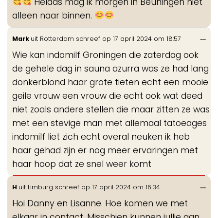
Helaas mag ik morgen in Beuningen niet
alleen naar binnen.
Wis
...
Mark
uit
Rotterdam
schreef op
17 april 2024
om
18:57
de
Wie kan indomilf Groningen die zaterdag ook
me
de gehele dag in sauna azurra was ze had lang
donkerblond haar grote tieten echt een mooie
geile vrouw een vrouw die echt ook wat deed
niet zoals andere stellen die maar zitten ze was
met een stevige man met allemaal tatoeages
indomilf liet zich echt overal neuken ik heb
haar gehad zijn er nog meer ervaringen met
haar hoop dat ze snel weer komt
Wis
...
H
uit
Limburg
schreef op
17 april 2024
om
16:34
de
Hoi Danny en Lisanne. Hoe komen we met
me
elkaar in contact. Misschien kunnen jullie aan