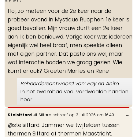
om
18:07
me
Hoi, zo meteen voor de 2e keer naar de
probeer avond in Mystique Rucphen. 1e keer is
goed bevallen. Mijn vrouw durft een 2e keer
aan. Ik ben benieuwd. Vorige keer was iedereen
eigenlijk wel heel braaf, men speelde alleen
met eigen partner. Dat paste ons wel, maar
wat interactie hadden we graag gezien. Wie
komt er ook? Groeten Marlies en Rene
Beheerdersantwoord van: Ray en Anita
In het zwembad veel verdwaalde handen
hoor!
Wis
...
Stelsittard
uit
Sittard
schreef op
3 juli 2026
om
16:40
de
@stelsittard. Jammer we twijfelden tussen
me
thermen Sittard of thermen Maastricht.