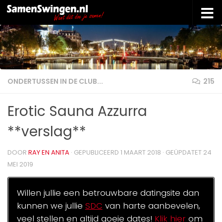
Doorgaan naar inhoud
ONDERTUSSEN IN DE CLUB...
215
Erotic Sauna Azzurra
**verslag**
DOOR
RAY EN ANITA
· GEPUBLICEERD
1 MAART 2018
· GEÜPDATET
24
MEI 2019
Willen jullie een betrouwbare datingsite dan
kunnen we jullie
SDC
van harte aanbevelen,
veel stellen en altijd goeie dates!
Klik hier
om