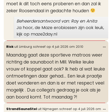
moet ik dit toch eens proberen en dan zal ik
zeker Roosendaal in gedachte houden
Beheerdersantwoord van: Ray en Anita
Ja hoor, de Maze erobiossen zijn ook leuk,
kijk op maze2day.nl
Wis
...
Rick
uit
Limburg
schreef op
4 juli 2026
om
20:10
de
Maandag gaat deze sportieve matroos weer
me
richting de saunaboot in Mill. Welke leuke
vrouw of koppel gaat ook? Ik heb al wat leuke
ontmoetingen daar gehad…. Een leuk praatje
doet wonderen en dan is er met respect veel
mogelijk . Dus collega’s gedraag je ook als je
aan boord komt. Tot maandag ?!
Wis
...
StrandSaunaStel
uit
Nijmegen
schreef op
4 juli 2026
om