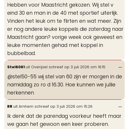
Hebben voor Maastricht gekozen. Wij stel v
eind 30 en man in de 40 met sportief uiterlijk.
Vinden het leuk om te flirten en wat meer. Zijn
er nog andere leuke koppels die zaterdag naar
Maastricht gaan? vorige week ook geweest en
leuke momenten gehad met koppel in
bubbelbad.
Wis
...
Stel6061
uit
Overijsel
schreef op
3 juli 2026
om
16:15
de
@stel50-55 wij stel van 60 zijn er morgen in de
me
namiddag zo ro d 16.30. Hoe kunnen we jullie
herkennen
Wis
...
RR
uit
Arnhem
schreef op
3 juli 2026
om
15:26
de
Ik denk dat de parendag voorkeur heeft maar
me
we gaan het gewoon een keer proberen.