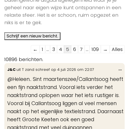
geheel naar eigen wijze kunt ontspannen in een
relaxte sfeer. Het is er schoon, ruim opgezet en
niks is er te gek.
Navigatie
←
1
...
3
4
5
6
7
...
109
→
Alles
door
10896 berichten.
de
Wis
...
J&C
uit
T zand
schreef op
4 juli 2026
om
22:07
gastenboek-
de
lijst
@Heleen.. Sint maartenszee/Callantsoog heeft
me
een fijn naaktstrand. Vooral iets verder het
naaktstrand oplopen waar het iets rustiger is.
Vooral bij Callantsoog liggen al veel mensen
naakt op het eigenlijke textielstrand. Daarnaast
heeft Groote Keeten ook een goed
naaktstrand met veel duinpannen