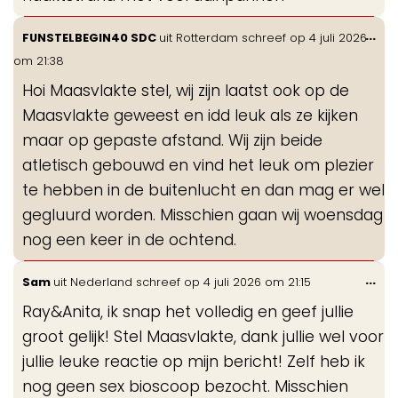
Wis
...
FUNSTELBEGIN40 SDC
uit
Rotterdam
schreef op
4 juli 2026
de
om
21:38
me
Hoi Maasvlakte stel, wij zijn laatst ook op de
Maasvlakte geweest en idd leuk als ze kijken
maar op gepaste afstand. Wij zijn beide
atletisch gebouwd en vind het leuk om plezier
te hebben in de buitenlucht en dan mag er wel
gegluurd worden. Misschien gaan wij woensdag
nog een keer in de ochtend.
Wis
...
Sam
uit
Nederland
schreef op
4 juli 2026
om
21:15
de
Ray&Anita, ik snap het volledig en geef jullie
me
groot gelijk! Stel Maasvlakte, dank jullie wel voor
jullie leuke reactie op mijn bericht! Zelf heb ik
nog geen sex bioscoop bezocht. Misschien