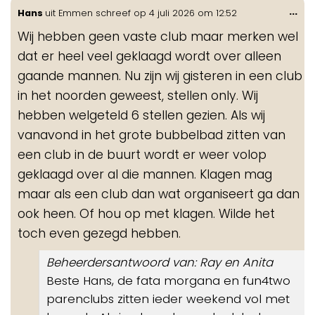
Wis
...
Hans
uit
Emmen
schreef op
4 juli 2026
om
12:52
de
Wij hebben geen vaste club maar merken wel
me
dat er heel veel geklaagd wordt over alleen
gaande mannen. Nu zijn wij gisteren in een club
in het noorden geweest, stellen only. Wij
hebben welgeteld 6 stellen gezien. Als wij
vanavond in het grote bubbelbad zitten van
een club in de buurt wordt er weer volop
geklaagd over al die mannen. Klagen mag
maar als een club dan wat organiseert ga dan
ook heen. Of hou op met klagen. Wilde het
toch even gezegd hebben.
Beheerdersantwoord van: Ray en Anita
Beste Hans, de fata morgana en fun4two
parenclubs zitten ieder weekend vol met