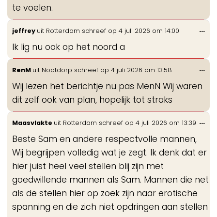
te voelen.
Wis
...
jeffrey
uit
Rotterdam
schreef op
4 juli 2026
om
14:00
de
Ik lig nu ook op het noord a
me
Wis
...
RenM
uit
Nootdorp
schreef op
4 juli 2026
om
13:58
de
Wij lezen het berichtje nu pas MenN Wij waren
me
dit zelf ook van plan, hopelijk tot straks
Wis
...
Maasvlakte
uit
Rotterdam
schreef op
4 juli 2026
om
13:39
de
Beste Sam en andere respectvolle mannen,
me
Wij begrijpen volledig wat je zegt. Ik denk dat er
hier juist heel veel stellen blij zijn met
goedwillende mannen als Sam. Mannen die net
als de stellen hier op zoek zijn naar erotische
spanning en die zich niet opdringen aan stellen