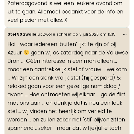
Zaterdagavond is wel een leukere avond om
uit te gaan. Allemaal bedankt voor de info en
veel plezier met alles. X
Wis
...
Stel 50 zwolle
uit
Zwolle
schreef op
3 juli 2026
om
15:15
de
Hoi .. waar iedereen 'buiten' lijkt te zijn of bij
me
Azuur
gaan wij as zaterdag naar de Veluwse
Bron .... Géén interesse in een man alleen ...
maar een aantrekkelijk stel of vrouw ... welkom
... Wij zijn een slank vrolijk stel (hij gespierd) &
relaxed gaan voor een gezellige namiddag /
avond ... Hoe ontmoeten wij elkaar ... ga de flirt
met ons aan ... en denk je dat is nou een leuk
stel ... wij vinden het heerlijk om verleid te
worden ... en zullen zeker niet 'stil' blijven zitten ..
spannend .. zeker .. maar dat wil je/jullie toch