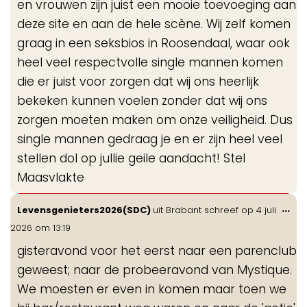
en vrouwen zijn juist een mooie toevoeging aan
deze site en aan de hele scène. Wij zelf komen
graag in een seksbios in Roosendaal, waar ook
heel veel respectvolle single mannen komen
die er juist voor zorgen dat wij ons heerlijk
bekeken kunnen voelen zonder dat wij ons
zorgen moeten maken om onze veiligheid. Dus
single mannen gedraag je en er zijn heel veel
stellen dol op jullie geile aandacht! Stel
Maasvlakte
Wis
...
Levensgenieters2026(SDC)
uit
Brabant
schreef op
4 juli
de
2026
om
13:19
me
gisteravond voor het eerst naar een parenclub
geweest; naar de probeeravond van Mystique.
We moesten er even in komen maar toen we