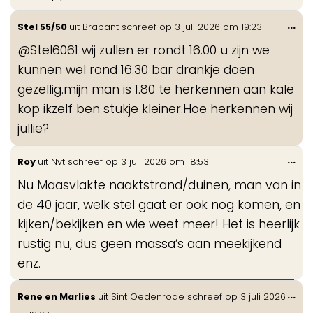
Wis
...
Stel 55/50
uit
Brabant
schreef op
3 juli 2026
om
19:23
de
@Stel6061 wij zullen er rondt 16.00 u zijn we
me
kunnen wel rond 16.30 bar drankje doen
gezellig.mijn man is 1.80 te herkennen aan kale
kop ikzelf ben stukje kleiner.Hoe herkennen wij
jullie?
Wis
...
Roy
uit
Nvt
schreef op
3 juli 2026
om
18:53
de
Nu Maasvlakte naaktstrand/duinen, man van in
me
de 40 jaar, welk stel gaat er ook nog komen, en
kijken/bekijken en wie weet meer! Het is heerlijk
rustig nu, dus geen massa’s aan meekijkend
enz.
Wis
...
Rene en Marlies
uit
Sint Oedenrode
schreef op
3 juli 2026
de