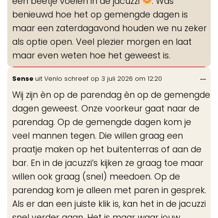
een beetje voelen in de jacuzzi
. Was
benieuwd hoe het op gemengde dagen is
maar een zaterdagavond houden we nu zeker
als optie open. Veel plezier morgen en laat
maar even weten hoe het geweest is.
Wis
...
Sense
uit
Venlo
schreef op
3 juli 2026
om
12:20
de
Wij zijn èn op de parendag èn op de gemengde
me
dagen geweest. Onze voorkeur gaat naar de
parendag. Op de gemengde dagen kom je
veel mannen tegen. Die willen graag een
praatje maken op het buitenterras of aan de
bar. En in de jacuzzi’s kijken ze graag toe maar
willen ook graag (snel) meedoen. Op de
parendag kom je alleen met paren in gesprek.
Als er dan een juiste klik is, kan het in de jacuzzi
snel verder gaan. Het is maar waar jouw