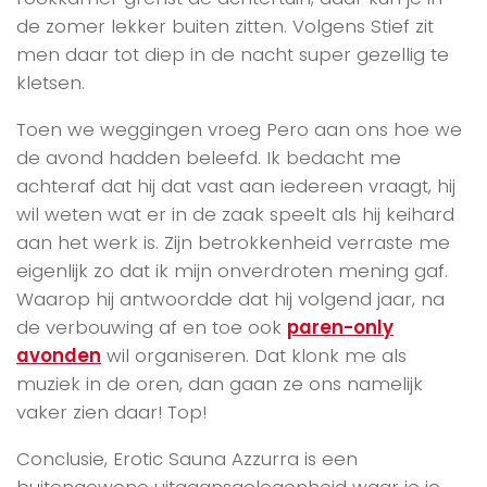
de zomer lekker buiten zitten. Volgens Stief zit
men daar tot diep in de nacht super gezellig te
kletsen.
Toen we weggingen vroeg Pero aan ons hoe we
de avond hadden beleefd. Ik bedacht me
achteraf dat hij dat vast aan iedereen vraagt, hij
wil weten wat er in de zaak speelt als hij keihard
aan het werk is. Zijn betrokkenheid verraste me
eigenlijk zo dat ik mijn onverdroten mening gaf.
Waarop hij antwoordde dat hij volgend jaar, na
de verbouwing af en toe ook
paren-only
avonden
wil organiseren. Dat klonk me als
muziek in de oren, dan gaan ze ons namelijk
vaker zien daar! Top!
Conclusie, Erotic Sauna Azzurra is een
buitengewone uitgaansgelegenheid waar je je