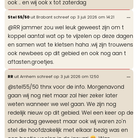
ook .. en wij ook x tot zaterdag
Wis
...
Stel 55/50
uit
Brabant
schreef op
3 juli 2026
om
14:21
de
@RR jammer zou wel leuk geweest zijn om t
me
koppel aantal wat op te vijzelen op deze dagen
en samen wat te kletsen haha .wij zijn trouwens
ook newbees op dit gebied en ook nog aan t
aftasten.groetjes.
Wis
...
RR
uit
Arnhem
schreef op
3 juli 2026
om
12:50
de
@stel55/50 thnx voor de info. Morgenavond
me
gaan wij nog niet maar zal hier zeker later
weten wanneer we wel gaan. We zijn nog
redelijk nieuw op dit gebied. Wel een keer op de
donderdag geweest maar ook wij waren zo'n
stel die hoofdzakelijk met elkaar bezig was en