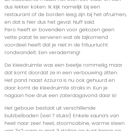
dus lekker koken. Ik kijk namelijk bij een
restaurant of de borden leeg zijn bij het afruimen,
en dat is hier dus het geval. Nuff said.
Pero heeft er bovendien voor gekozen geen
vette patat te serveren wat als bijkomend
voordeel heeft dat je niet in de frituurlucht
rondwandelt. Een verademing!
De kleedruimte was een beetje rommelig maar
dat komt doordat ze in een verbouwing zitten.
Het pand naast Azzurra is nu ook gehuurd en
daar komt de kleedruimte straks in. Kun je
nagaan hoe druk een zaterdagavond daar is!
Het gebouw bestaat uit verschillende
bubbelbaden (wel 7 stuks!) Enkele sauna’s van
heet naar zeer heet, stoomcabine, warme steen
van 3×2 waar je met 3 stellen op kunt liggen en