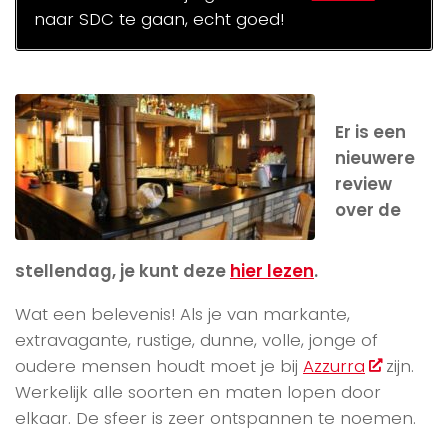
naar SDC te gaan, echt goed!
Er is een
nieuwere
review
over de
stellendag, je kunt deze
hier lezen
.
Wat een belevenis! Als je van markante,
extravagante, rustige, dunne, volle, jonge of
oudere mensen houdt moet je bij
Azzurra
zijn.
Werkelijk alle soorten en maten lopen door
elkaar. De sfeer is zeer ontspannen te noemen.