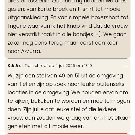
alles er tussenin. Qua kleding hebben we alles
gezien; van korte broek en t-shirt tot mooie
uitgaanskleding. En van simpele boxershort tot
lingerie waarvan ik het knap vind dat de vrouw
niet verstrikt raakt in alle bandjes ;-). We gaan
zeker nog eens terug maar eerst een keer
naar Azzurra.
Wis
...
K & A
uit
Tiel
schreef op
4 juli 2026
om
13:10
de
Wij zijn een stel van 49 en 51 uit de omgeving
me
van Tiel en zijn op zoek naar leuke buitenseks
locaties in de omgeving. We houden ervan om
te kijken, bekeken te worden en mee te mogen
doen. Zijn jullie dat leuke stel of die lekkere
vrouw dan zouden we graag van en met elkaar
genieten met dit mooie weer.