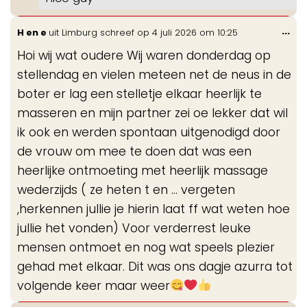
Wis
...
H en e
uit
Limburg
schreef op
4 juli 2026
om
10:25
de
Hoi wij wat oudere Wij waren donderdag op
me
stellendag en vielen meteen net de neus in de
boter er lag een stelletje elkaar heerlijk te
masseren en mijn partner zei oe lekker dat wil
ik ook en werden spontaan uitgenodigd door
de vrouw om mee te doen dat was een
heerlijke ontmoeting met heerlijk massage
wederzijds ( ze heten t en ... vergeten
,herkennen jullie je hierin laat ff wat weten hoe
jullie het vonden) Voor verderrest leuke
mensen ontmoet en nog wat speels plezier
gehad met elkaar. Dit was ons dagje azurra tot
volgende keer maar weer