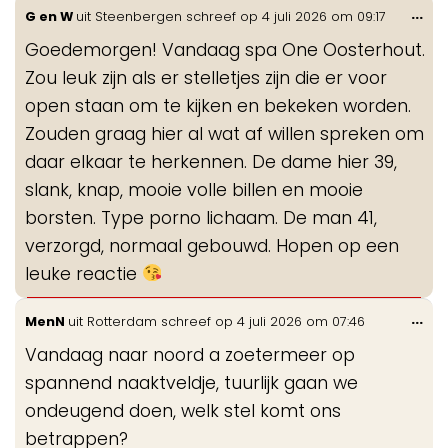
Wis
...
G en W
uit
Steenbergen
schreef op
4 juli 2026
om
09:17
de
Goedemorgen! Vandaag spa One Oosterhout.
me
Zou leuk zijn als er stelletjes zijn die er voor
open staan om te kijken en bekeken worden.
Zouden graag hier al wat af willen spreken om
daar elkaar te herkennen. De dame hier 39,
slank, knap, mooie volle billen en mooie
borsten. Type porno lichaam. De man 41,
verzorgd, normaal gebouwd. Hopen op een
leuke reactie
Wis
...
MenN
uit
Rotterdam
schreef op
4 juli 2026
om
07:46
de
Vandaag naar noord a zoetermeer op
me
spannend naaktveldje, tuurlijk gaan we
ondeugend doen, welk stel komt ons
betrappen?