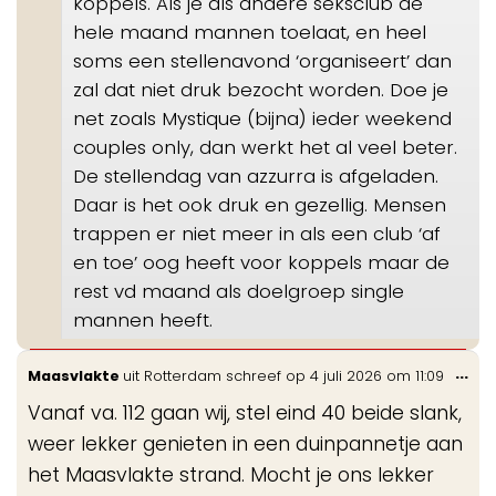
koppels. Als je als andere seksclub de
hele maand mannen toelaat, en heel
soms een stellenavond ‘organiseert’ dan
zal dat niet druk bezocht worden. Doe je
net zoals Mystique (bijna) ieder weekend
couples only, dan werkt het al veel beter.
De stellendag van azzurra is afgeladen.
Daar is het ook druk en gezellig. Mensen
trappen er niet meer in als een club ‘af
en toe’ oog heeft voor koppels maar de
rest vd maand als
doelgroep
single
mannen heeft.
Wis
...
Maasvlakte
uit
Rotterdam
schreef op
4 juli 2026
om
11:09
de
Vanaf va. 112 gaan wij, stel eind 40 beide slank,
me
weer lekker genieten in een duinpannetje aan
het Maasvlakte strand. Mocht je ons lekker