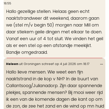
de
18:55
me
Hallo gezellige stellen. Helaas geen echt
naaktstrandweer dit weekend, daarom gaan
we (stel m/v begin 50) morgen naar Mill om
daar stiekem geile dingen met elkaar te doen.
Vanaf een uur of 4 tot sluit. We vinden het geil
als er een stel op een afstandje meekijkt.
Bandje omgedraaid.
Wis
...
Heleen
uit
Groningen
schreef op
4 juli 2026
om
18:17
de
Hallo lieve mensen. Wie weet een fijn
me
naaktstrand in de kop v NH? In de buurt van
Callantsoog/Julianadorp. Zijn daar spannende
plekjes, spannende mensen? Bij mooi weer rijd
ik een van de komende dagen die kant op om
de zon, de zee het zand en de wind op mn huid