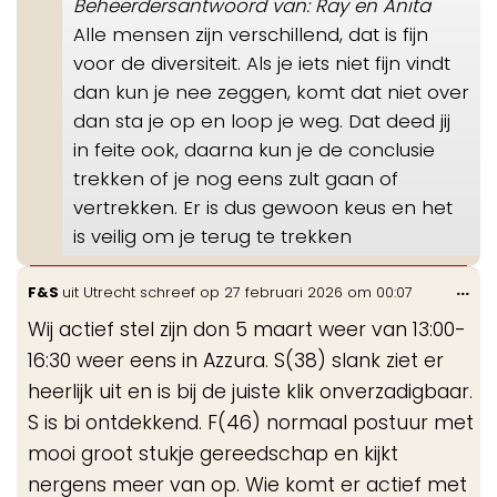
Beheerdersantwoord van: Ray en Anita
Alle mensen zijn verschillend, dat is fijn
voor de diversiteit. Als je iets niet fijn vindt
dan kun je nee zeggen, komt dat niet over
dan sta je op en loop je weg. Dat deed jij
in feite ook, daarna kun je de conclusie
trekken of je nog eens zult gaan of
vertrekken. Er is dus gewoon keus en het
is veilig om je terug te trekken
Wis
...
F&S
uit
Utrecht
schreef op
27 februari 2026
om
00:07
de
Wij actief stel zijn don 5 maart weer van 13:00-
me
16:30 weer eens in Azzura. S(38) slank ziet er
heerlijk uit en is bij de juiste klik onverzadigbaar.
S is bi ontdekkend. F(46) normaal postuur met
mooi groot stukje gereedschap en kijkt
nergens meer van op. Wie komt er actief met