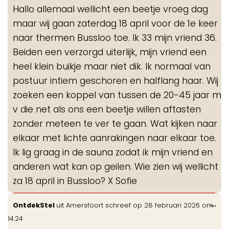
de
Hallo allemaal wellicht een beetje vroeg dag
me
maar wij gaan zaterdag 18 april voor de 1e keer
naar thermen Bussloo toe. Ik 33 mijn vriend 36.
Beiden een verzorgd uiterlijk, mijn vriend een
heel klein buikje maar niet dik. Ik normaal van
postuur intiem geschoren en halflang haar. Wij
zoeken een koppel van tussen de 20-45 jaar m
v die net als ons een beetje willen aftasten
zonder meteen te ver te gaan. Wat kijken naar
elkaar met lichte aanrakingen naar elkaar toe.
Ik lig graag in de sauna zodat ik mijn vriend en
anderen wat kan op geilen. Wie zien wij wellicht
za 18 april in Bussloo? X Sofie
Wis
...
OntdekStel
uit
Amersfoort
schreef op
28 februari 2026
om
de
14:24
me