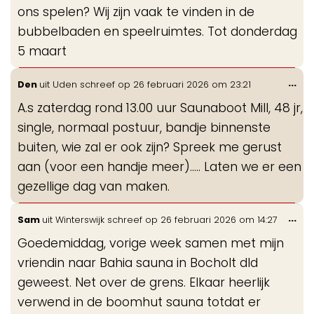
ons spelen? Wij zijn vaak te vinden in de
bubbelbaden en speelruimtes. Tot donderdag
5 maart
Wis
...
Den
uit
Uden
schreef op
26 februari 2026
om
23:21
de
A.s zaterdag rond 13.00 uur Saunaboot Mill, 48 jr,
me
single, normaal postuur, bandje binnenste
buiten, wie zal er ook zijn? Spreek me gerust
aan (voor een handje meer)….. Laten we er een
gezellige dag van maken.
Wis
...
Sam
uit
Winterswijk
schreef op
26 februari 2026
om
14:27
de
Goedemiddag, vorige week samen met mijn
me
vriendin naar Bahia sauna in Bocholt dld
geweest. Net over de grens. Elkaar heerlijk
verwend in de boomhut sauna totdat er