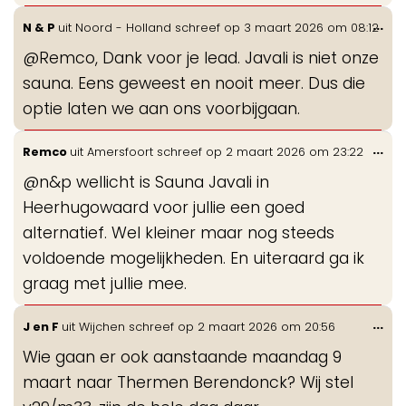
Wis
...
N & P
uit
Noord - Holland
schreef op
3 maart 2026
om
08:12
de
@Remco, Dank voor je lead. Javali is niet onze
me
sauna. Eens geweest en nooit meer. Dus die
optie laten we aan ons voorbijgaan.
Wis
...
Remco
uit
Amersfoort
schreef op
2 maart 2026
om
23:22
de
@n&p wellicht is Sauna Javali in
me
Heerhugowaard voor jullie een goed
alternatief. Wel kleiner maar nog steeds
voldoende mogelijkheden. En uiteraard ga ik
graag met jullie mee.
Wis
...
J en F
uit
Wijchen
schreef op
2 maart 2026
om
20:56
de
Wie gaan er ook aanstaande maandag 9
me
maart naar Thermen Berendonck? Wij stel