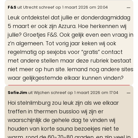
Wis
...
F&S
uit
Utrecht
schreef op
1 maart 2026
om
20:04
de
Leuk ontdekstel dat jullie er donderdagmiddag
me
5 maart er ook zijn Azzura. Hoe herkennen wij
jullie? Groetjes F&S. Ook gelijk even een vraag in
z’n algemeen. Tot vorig jaar keken wij ook
regelmatig op sexjobs voor “gratis” contact
met andere stellen maar deze rubriek bestaat
niet meer op hun site. Iemand nog andere sites
waar gelijkgestemde elkaar kunnen vinden?
Wis
...
SofieJim
uit
Wijchen
schreef op
1 maart 2026
om
17:04
de
Hoi stelnlimburg zou leuk zijn als we elkaar
me
treffen in thermen bussloo wij zijn er
waarschijnlijk de gehele dag te vinden wij
houden van korte sauna bezoekjes niet te
warm, rond de 60-70-80 graden. en zijn veel in