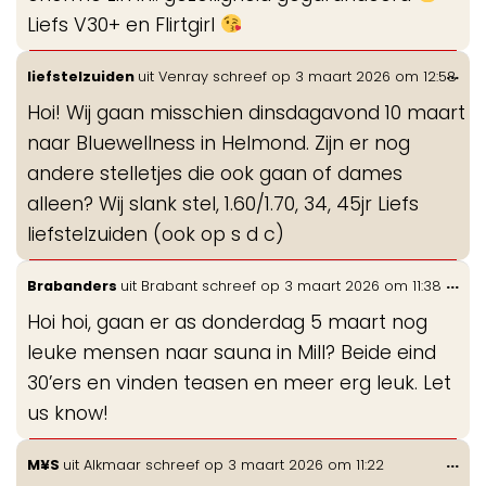
Liefs V30+ en Flirtgirl
Wis
...
liefstelzuiden
uit
Venray
schreef op
3 maart 2026
om
12:58
de
Hoi! Wij gaan misschien dinsdagavond 10 maart
me
naar Bluewellness in Helmond. Zijn er nog
andere stelletjes die ook gaan of dames
alleen? Wij slank stel, 1.60/1.70, 34, 45jr Liefs
liefstelzuiden (ook op s d c)
Wis
...
Brabanders
uit
Brabant
schreef op
3 maart 2026
om
11:38
de
Hoi hoi, gaan er as donderdag 5 maart nog
me
leuke mensen naar sauna in Mill? Beide eind
30’ers en vinden teasen en meer erg leuk. Let
us know!
Wis
...
M¥S
uit
Alkmaar
schreef op
3 maart 2026
om
11:22
de