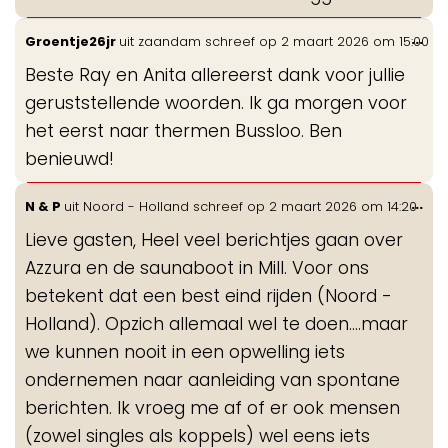
Wis
...
Groentje26jr
uit
zaandam
schreef op
2 maart 2026
om
15:00
de
Beste Ray en Anita allereerst dank voor jullie
me
geruststellende woorden. Ik ga morgen voor
het eerst naar thermen Bussloo. Ben
benieuwd!
Wis
...
N & P
uit
Noord - Holland
schreef op
2 maart 2026
om
14:20
de
Lieve gasten, Heel veel berichtjes gaan over
me
Azzura en de saunaboot in Mill. Voor ons
betekent dat een best eind rijden (Noord -
Holland). Opzich allemaal wel te doen....maar
we kunnen nooit in een opwelling iets
ondernemen naar aanleiding van spontane
berichten. Ik vroeg me af of er ook mensen
(zowel singles als koppels) wel eens iets