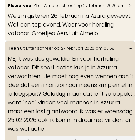
Wis
...
Pleziervoor 4
uit
Almelo
schreef op
27 februari 2026
om
11:21
de
We zijn gisteren 26 februari na Azura geweest.
me
Wat een top avond. Weer voor heraling
vatbaar. Groetjea AenJ uit Almelo
Wis
...
Toen
uit
Enter
schreef op
27 februari 2026
om
00:58
de
ME, 't was dus geweldig. En voor herhaling
me
vatbaar. Dit soort acties kun je in Azzurra
verwachten . Je moet nog even wennen aan 't
idee dat een man zomaar ineens zijn piemel in
je leegspuit? Gelukkig maar dat je ''t zo oppakt ,
want "nee" vinden veel mannen in Azzurra
maar een lastig antwoord. ik was er woensdag
25 02 2026 ook. ik kon m'n draai niet vinden. dr
was wel actie .