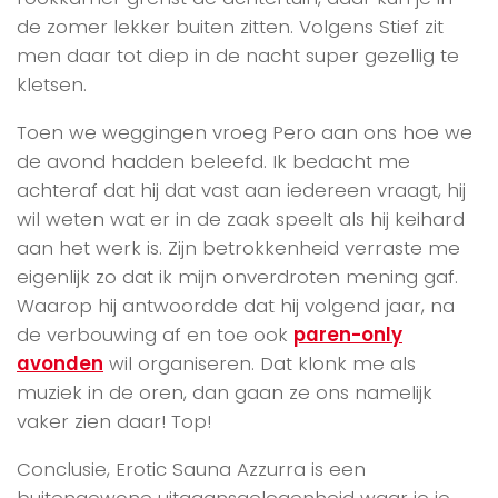
de zomer lekker buiten zitten. Volgens Stief zit
men daar tot diep in de nacht super gezellig te
kletsen.
Toen we weggingen vroeg Pero aan ons hoe we
de avond hadden beleefd. Ik bedacht me
achteraf dat hij dat vast aan iedereen vraagt, hij
wil weten wat er in de zaak speelt als hij keihard
aan het werk is. Zijn betrokkenheid verraste me
eigenlijk zo dat ik mijn onverdroten mening gaf.
Waarop hij antwoordde dat hij volgend jaar, na
de verbouwing af en toe ook
paren-only
avonden
wil organiseren. Dat klonk me als
muziek in de oren, dan gaan ze ons namelijk
vaker zien daar! Top!
Conclusie, Erotic Sauna Azzurra is een
buitengewone uitgaansgelegenheid waar je je