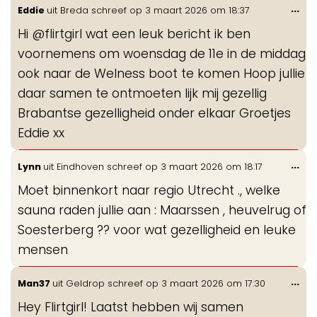
Wis
...
Eddie
uit
Breda
schreef op
3 maart 2026
om
18:37
de
Hi @flirtgirl wat een leuk bericht ik ben
me
voornemens om woensdag de 11e in de middag
ook naar de Welness boot te komen Hoop jullie
daar samen te ontmoeten lijk mij gezellig
Brabantse gezelligheid onder elkaar Groetjes
Eddie xx
Wis
...
Lynn
uit
Eindhoven
schreef op
3 maart 2026
om
18:17
de
Moet binnenkort naar regio Utrecht ., welke
me
sauna raden jullie aan : Maarssen , heuvelrug of
Soesterberg ?? voor wat gezelligheid en leuke
mensen
Wis
...
Man37
uit
Geldrop
schreef op
3 maart 2026
om
17:30
de
Hey Flirtgirl! Laatst hebben wij samen
me