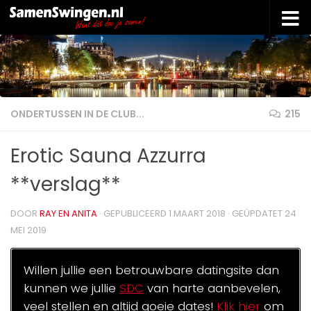
Doorgaan naar inhoud
ONDERTUSSEN IN DE CLUB...
215
Erotic Sauna Azzurra
**verslag**
DOOR
RAY EN ANITA
· GEPUBLICEERD
1 MAART 2018
· GEÜPDATET
24
MEI 2019
Willen jullie een betrouwbare datingsite dan
kunnen we jullie
SDC
van harte aanbevelen,
veel stellen en altijd goeie dates!
Klik hier
om