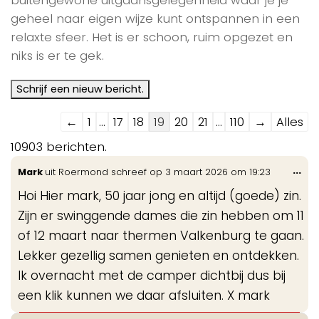
geheel naar eigen wijze kunt ontspannen in een
relaxte sfeer. Het is er schoon, ruim opgezet en
niks is er te gek.
Navigatie
←
1
...
17
18
19
20
21
...
110
→
Alles
door
10903 berichten.
de
Wis
...
Mark
uit
Roermond
schreef op
3 maart 2026
om
19:23
gastenboek-
de
lijst
Hoi Hier mark, 50 jaar jong en altijd (goede) zin.
me
Zijn er swinggende dames die zin hebben om 11
of 12 maart naar thermen Valkenburg te gaan.
Lekker gezellig samen genieten en ontdekken.
Ik overnacht met de camper dichtbij dus bij
een klik kunnen we daar afsluiten. X mark