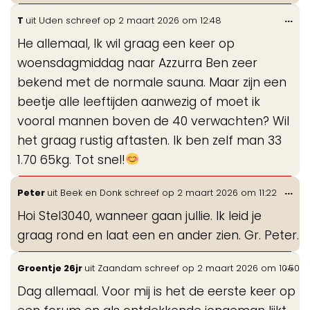
Wis
...
T
uit
Uden
schreef op
2 maart 2026
om
12:48
de
He allemaal, Ik wil graag een keer op
me
woensdagmiddag naar Azzurra Ben zeer
bekend met de normale sauna. Maar zijn een
beetje alle leeftijden aanwezig of moet ik
vooral mannen boven de 40 verwachten? Wil
het graag rustig aftasten. Ik ben zelf man 33
1.70 65kg. Tot snel!
Wis
...
Peter
uit
Beek en Donk
schreef op
2 maart 2026
om
11:22
de
Hoi Stel3040, wanneer gaan jullie. Ik leid je
me
graag rond en laat een en ander zien. Gr. Peter.
Wis
...
Groentje 26jr
uit
Zaandam
schreef op
2 maart 2026
om
10:50
de
Dag allemaal. Voor mij is het de eerste keer op
me