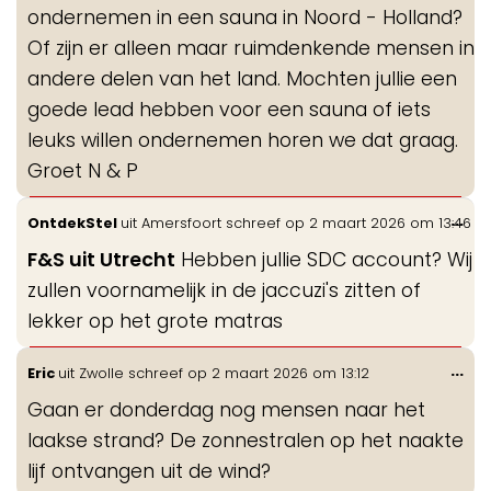
ondernemen in een sauna in Noord - Holland?
Of zijn er alleen maar ruimdenkende mensen in
andere delen van het land. Mochten jullie een
goede lead hebben voor een sauna of iets
leuks willen ondernemen horen we dat graag.
Groet N & P
Wis
...
OntdekStel
uit
Amersfoort
schreef op
2 maart 2026
om
13:46
de
F&S uit Utrecht
Hebben jullie SDC account? Wij
me
zullen voornamelijk in de jaccuzi's zitten of
lekker op het grote matras
Wis
...
Eric
uit
Zwolle
schreef op
2 maart 2026
om
13:12
de
Gaan er donderdag nog mensen naar het
me
laakse strand? De zonnestralen op het naakte
lijf ontvangen uit de wind?