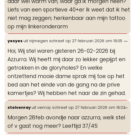
daar wel warm van, waar ga ik morgen heen?
Liefs van een sportieve 40+er Ik weet dat ik het
niet mag zeggen; herkenbaar aan mijn tattoo
op mijn linkeronderarm
Wis
...
yesyes
uit
nijmegen
schreef op
27 februari 2026
om
19:05
de
Hoi, Wij stel waren gisteren 26-02-2026 bij
me
Azzurra. Wij heeft mij daar zo lekker gepijpt en
getrokken in de gloryholes? En welke
ontzettend mooie dame sprak mij toe op het
bed aan het einde van de gang na de prive
kamertjes? Wij hebben het naar de zin gehad.
Wis
...
stelvenray
uit
venray
schreef op
27 februari 2026
om
16:02
de
Morgen 28feb avondje naar azzurra, welk stel
me
of v gaat nog meer? Leeftijd 37/45