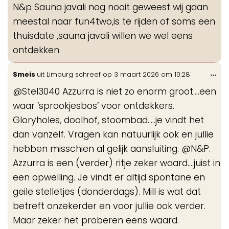
N&p Sauna javali nog nooit geweest wij gaan
me
meestal naar fun4two,is te rijden of soms een
thuisdate ,sauna javali willen we wel eens
ontdekken
Wis
...
Smeis
uit
Limburg
schreef op
3 maart 2026
om
10:28
de
@Stel3040 Azzurra is niet zo enorm groot….een
me
waar ‘sprookjesbos’ voor ontdekkers.
Gloryholes, doolhof, stoombad…..je vindt het
dan vanzelf. Vragen kan natuurlijk ook en jullie
hebben misschien al gelijk aansluiting. @N&P.
Azzurra is een (verder) ritje zeker waard….juist in
een opwelling. Je vindt er altijd spontane en
geile stelletjes (donderdags). Mill is wat dat
betreft onzekerder en voor jullie ook verder.
Maar zeker het proberen eens waard.