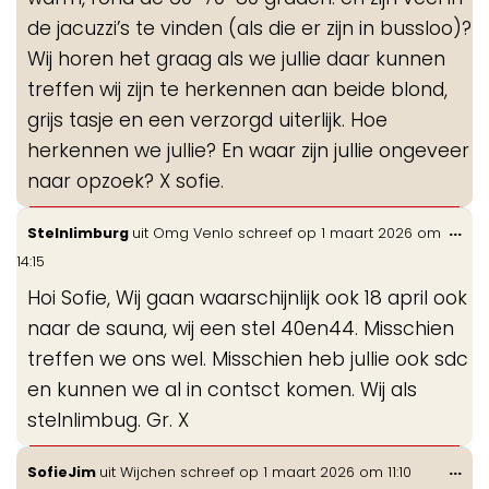
de jacuzzi’s te vinden (als die er zijn in bussloo)?
Wij horen het graag als we jullie daar kunnen
treffen wij zijn te herkennen aan beide blond,
grijs tasje en een verzorgd uiterlijk. Hoe
herkennen we jullie? En waar zijn jullie ongeveer
naar opzoek? X sofie.
Wis
...
Stelnlimburg
uit
Omg Venlo
schreef op
1 maart 2026
om
de
14:15
me
Hoi Sofie, Wij gaan waarschijnlijk ook 18 april ook
naar de sauna, wij een stel 40en44. Misschien
treffen we ons wel. Misschien heb jullie ook sdc
en kunnen we al in contsct komen. Wij als
stelnlimbug. Gr. X
Wis
...
SofieJim
uit
Wijchen
schreef op
1 maart 2026
om
11:10