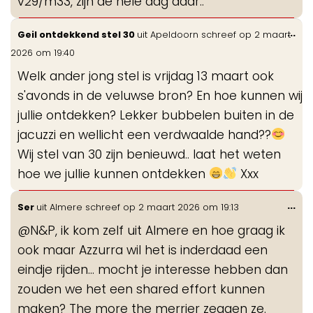
v29/m33, zijn de hele dag daar..
Wis
...
Geil ontdekkend stel 30
uit
Apeldoorn
schreef op
2 maart
de
2026
om
19:40
me
Welk ander jong stel is vrijdag 13 maart ook
s'avonds in de veluwse bron? En hoe kunnen wij
jullie ontdekken? Lekker bubbelen buiten in de
jacuzzi en wellicht een verdwaalde hand??
Wij stel van 30 zijn benieuwd.. laat het weten
hoe we jullie kunnen ontdekken
Xxx
Wis
...
Ser
uit
Almere
schreef op
2 maart 2026
om
19:13
de
@N&P, ik kom zelf uit Almere en hoe graag ik
me
ook maar Azzurra wil het is inderdaad een
eindje rijden... mocht je interesse hebben dan
zouden we het een shared effort kunnen
maken? The more the merrier zeggen ze.