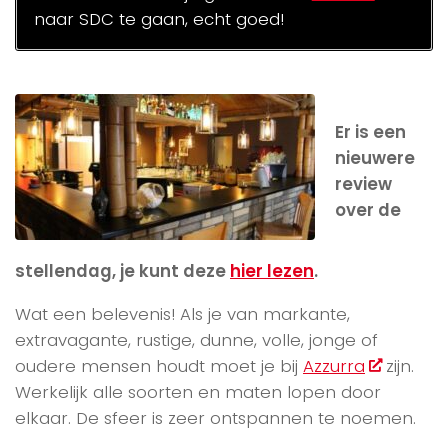
naar SDC te gaan, echt goed!
Er is een
nieuwere
review
over de
stellendag, je kunt deze
hier lezen
.
Wat een belevenis! Als je van markante,
extravagante, rustige, dunne, volle, jonge of
oudere mensen houdt moet je bij
Azzurra
zijn.
Werkelijk alle soorten en maten lopen door
elkaar. De sfeer is zeer ontspannen te noemen.