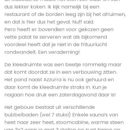
dus lekker koken. Ik kijk namelijk bij een
restaurant of de borden leeg zijn bij het afruimen,
en dat is hier dus het geval. Nuff said.
Pero heeft er bovendien voor gekozen geen
vette patat te serveren wat als bijkomend
voordeel heeft dat je niet in de frituurlucht
rondwandelt. Een verademing!
De kleedruimte was een beetje rommelig maar
dat komt doordat ze in een verbouwing zitten.
Het pand naast Azzurra is nu ook gehuurd en
daar komt de kleedruimte straks in. Kun je
nagaan hoe druk een zaterdagavond daar is!
Het gebouw bestaat uit verschillende
bubbelbaden (wel 7 stuks!) Enkele sauna’s van
heet naar zeer heet, stoomcabine, warme steen
van 3×2 waar je met 3 stellen op kunt liggen en