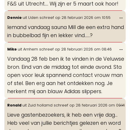
F&S uit Utrecht.... Wij zijn er 5 maart ook hoor!
Wis
...
Dennie
uit
Uden
schreef op
28 februari 2026
om
10:55
de
Iemand vandaag sauna Mill die een extra hand
me
in bubbelbad fijn en lekker vind……?
Wis
...
Mike
uit
Arnhem
schreef op
28 februari 2026
om
08:46
de
Vandaag 28 feb ben ik te vinden in de Veluwse
me
bron. Eind van de middag tot einde avond. Sta
open voor leuk spannend contact vrouw man
of stel. Ben erg aan het ontdekken nog. Je
herkent mij aan blauw Adidas slippers.
Wis
...
Ronald
uit
Zuid hollamd
schreef op
28 februari 2026
om
00:14
de
Lieve gastenbezoekers, ik heb een vrije dag...
me
Heb veel van jullie berichtjes gelezen en word