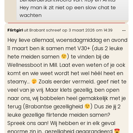
Hey man ik zit niet op een slow chat te
wachten
Wis
...
Flirtgirl
uit
Brabant
schreef op
3 maart 2026
om
14:39
de
Hey lieve allemaal, woensdagmiddag en avond
me
11 maart ben ik samen met V30+ (dus 2 leuke
hete meiden samen
) te vinden bij de
Wellnessboot in Mill. Laat even weten of je ook
komt en wie weet wordt het wel héél heet en
steamy...
Zoals eerder vermeld.. geef niet te
veel van je vrij. Maar klets gezellig, ben open
naar ons, wij babbelen heel gemakkelijk met je
terug (Brabantse gezelligheid
) Dus zie jij 2
leuke gezellige flirtende meiden samen?
Spreek ons aan! Wij hebben er in elk geval
enorme zin in.. gezelligheid gegarandeerd