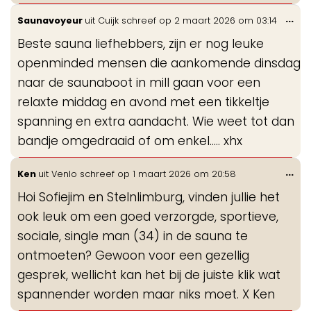
Wis
...
Saunavoyeur
uit
Cuijk
schreef op
2 maart 2026
om
03:14
de
Beste sauna liefhebbers, zijn er nog leuke
me
openminded mensen die aankomende dinsdag
naar de saunaboot in mill gaan voor een
relaxte middag en avond met een tikkeltje
spanning en extra aandacht. Wie weet tot dan
bandje omgedraaid of om enkel..... xhx
Wis
...
Ken
uit
Venlo
schreef op
1 maart 2026
om
20:58
de
Hoi Sofiejim en Stelnlimburg, vinden jullie het
me
ook leuk om een goed verzorgde, sportieve,
sociale, single man (34) in de sauna te
ontmoeten? Gewoon voor een gezellig
gesprek, wellicht kan het bij de juiste klik wat
spannender worden maar niks moet. X Ken