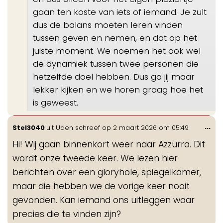
gaan ten koste van iets of iemand. Je zult
dus de balans moeten leren vinden
tussen geven en nemen, en dat op het
juiste moment. We noemen het ook wel
de dynamiek tussen twee personen die
hetzelfde doel hebben. Dus ga jij maar
lekker kijken en we horen graag hoe het
is geweest.
Wis
...
Stel3040
uit
Uden
schreef op
2 maart 2026
om
05:49
de
Hi! Wij gaan binnenkort weer naar Azzurra. Dit
me
wordt onze tweede keer. We lezen hier
berichten over een gloryhole, spiegelkamer,
maar die hebben we de vorige keer nooit
gevonden. Kan iemand ons uitleggen waar
precies die te vinden zijn?