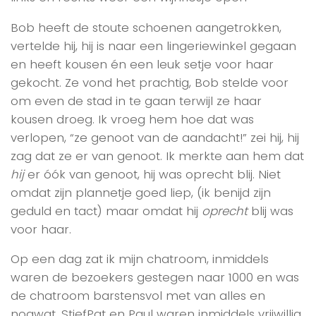
Bob heeft de stoute schoenen aangetrokken,
vertelde hij, hij is naar een lingeriewinkel gegaan
en heeft kousen én een leuk setje voor haar
gekocht. Ze vond het prachtig, Bob stelde voor
om even de stad in te gaan terwijl ze haar
kousen droeg. Ik vroeg hem hoe dat was
verlopen, “ze genoot van de aandacht!” zei hij, hij
zag dat ze er van genoot. Ik merkte aan hem dat
hij
er óók van genoot, hij was oprecht blij. Niet
omdat zijn plannetje goed liep, (ik benijd zijn
geduld en tact) maar omdat hij
oprecht
blij was
voor haar.
Op een dag zat ik mijn chatroom, inmiddels
waren de bezoekers gestegen naar 1000 en was
de chatroom barstensvol met van alles en
nogwat. StiefPat en Paul waren inmiddels vrijwillig