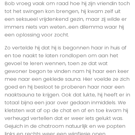
Bob vroeg vaak om raad hoe hij zijn vriendin toch
tot het swingen kon brengen, hij kwam zelf uit
een seksueel vrijdenkend gezin, maar zij wilde er
immers niets van weten…een dilemma waar hij
een oplossing voor zocht.
Zo vertelde hij dat hij is begonnen haar in huis af
en toe naakt te laten rondlopen om aan het
gevoel te leren wennen, toen ze dat wat
gewoner begon te vinden nam hij haar een keer
mee naar een geklede sauna. Hier voelde ze zich
goed en hij besloot te proberen haar naar een
naaktsauna te krijgen. Ook dat lukte, hij heeft er in
totaal bijna een jaar over gedaan inmiddels. We
kletsten wat af op de chat en af en toe kwam hij
verheugd vertellen dat er weer iets gelukt was.
Gejuich in de chatroom natuurlijk en we popten
links en rechts weer een wijnflesje open