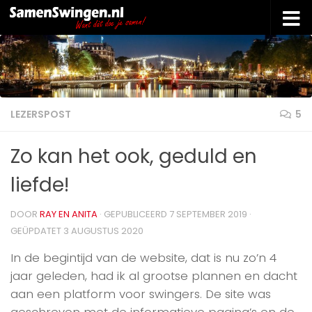
Doorgaan naar inhoud
LEZERSPOST
5
Zo kan het ook, geduld en
liefde!
DOOR
RAY EN ANITA
· GEPUBLICEERD
7 SEPTEMBER 2019
·
GEÜPDATET
3 AUGUSTUS 2020
In de begintijd van de website, dat is nu zo’n 4
jaar geleden, had ik al grootse plannen en dacht
aan een platform voor swingers. De site was