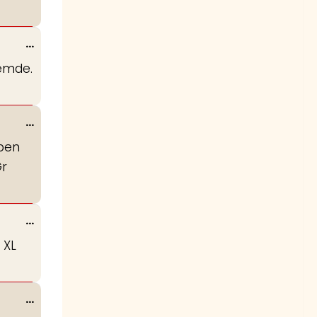
Wissel
...
deze
temde.
metabox.
Wissel
...
deze
open
metabox.
Gr
Wissel
...
deze
 XL
metabox.
Wissel
...
deze