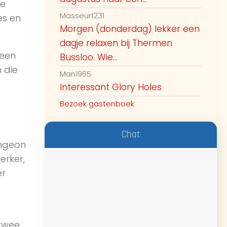
ze
Masseur1231
es en
Morgen (donderdag) lekker een
dagje relaxen bij Thermen
 een
Bussloo. Wie...
n die
Man1965
Interessant Glory Holes
Bezoek gastenboek
Chat
ungeon
erker,
er
 twee