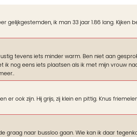
de
gastenboek-
r gelijkgestemden, ik man 33 jaar 1.86 lang. Kijken 
lijst
rustig tevens iets minder warm. Ben niet aan gespr
t ik nog eens iets plaatsen als ik met mijn vrouw na
meer..
 er ook zijn. Hij grijs, zij klein en pittig. Knus friemel
de graag naar bussloo gaan. Wie kan ik daar tegen