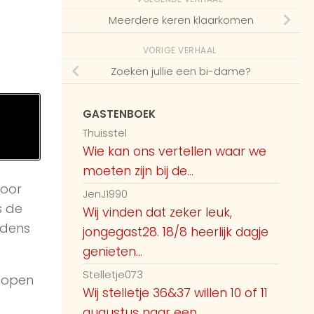
Meerdere keren klaarkomen
VORIGE VERHAAL
Zoeken jullie een bi-dame?
GASTENBOEK
Thuisstel
Wie kan ons vertellen waar we
moeten zijn bij de...
voor
JenJ1990
s de
Wij vinden dat zeker leuk,
jdens
jongegast28. 18/8 heerlijk dagje
genieten...
Stelletje073
 open
Wij stelletje 36&37 willen 10 of 11
augustus naar een...