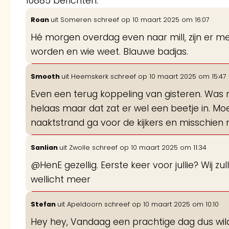
10885 berichten.
Roan
uit
Someren
schreef op
10 maart 2025
om
16:07
Hé morgen overdag even naar mill, zijn er mee
worden en wie weet. Blauwe badjas.
Smooth
uit
Heemskerk
schreef op
10 maart 2025
om
15:47
Even een terug koppeling van gisteren. Was 
helaas maar dat zat er wel een beetje in. Moe
naaktstrand ga voor de kijkers en misschien 
Sanlian
uit
Zwolle
schreef op
10 maart 2025
om
11:34
@HenE gezellig. Eerste keer voor jullie? Wij zullen
wellicht meer
Stefan
uit
Apeldoorn
schreef op
10 maart 2025
om
10:10
Hey hey, Vandaag een prachtige dag dus wil