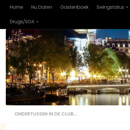
Home
Nu Daten
Gastenboek
Swingstatus
Doorgaan naar inhoud
Drugs/SOA
ONDERTUSSEN IN DE CLUB...