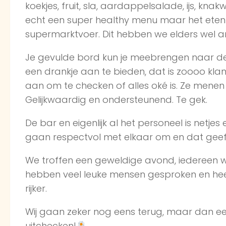
koekjes, fruit, sla, aardappelsalade, ijs, knak
echt een super healthy menu maar het eten 
supermarktvoer. Dit hebben we elders wel a
Je gevulde bord kun je meebrengen naar de
een drankje aan te bieden, dat is zoooo klantv
aan om te checken of alles oké is. Ze menen d
Gelijkwaardig en ondersteunend. Te gek.
De bar en eigenlijk al het personeel is netjes 
gaan respectvol met elkaar om en dat geeft
We troffen een geweldige avond, iedereen w
hebben veel leuke mensen gesproken en heer
rijker.
Wij gaan zeker nog eens terug, maar dan e
uitchecken!