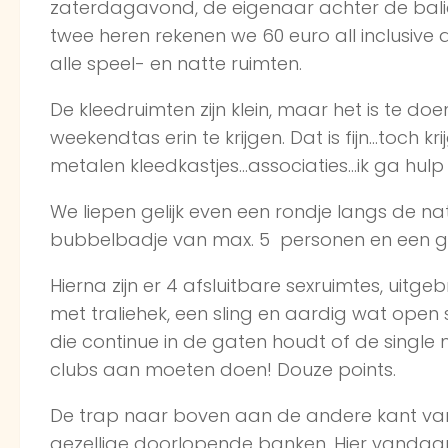
zaterdagavond, de eigenaar achter de bali
twee heren rekenen we 60 euro all inclusive 
alle speel- en natte ruimten.
De kleedruimten zijn klein, maar het is te d
weekendtas erin te krijgen. Dat is fijn…toch krij
metalen kleedkastjes…associaties…ik ga hulp
We liepen gelijk even een rondje langs de na
bubbelbadje van max. 5 personen en een g
Hierna zijn er 4 afsluitbare sexruimtes, uitge
met traliehek, een sling en aardig wat open 
die continue in de gaten houdt of de singl
clubs aan moeten doen! Douze points.
De trap naar boven aan de andere kant van 
gezellige doorlopende banken. Hier vandaan