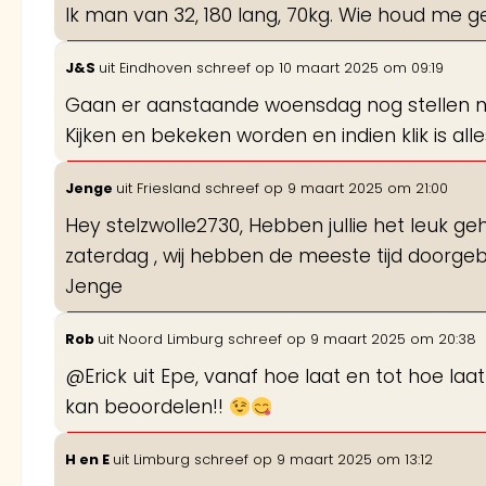
Ik man van 32, 180 lang, 70kg. Wie houd me 
J&S
uit
Eindhoven
schreef op
10 maart 2025
om
09:19
Gaan er aanstaande woensdag nog stellen naa
Kijken en bekeken worden en indien klik is alle
Jenge
uit
Friesland
schreef op
9 maart 2025
om
21:00
Hey stelzwolle2730, Hebben jullie het leuk g
zaterdag , wij hebben de meeste tijd doorgeb
Jenge
Rob
uit
Noord Limburg
schreef op
9 maart 2025
om
20:38
@Erick uit Epe, vanaf hoe laat en tot hoe laa
kan beoordelen!!
H en E
uit
Limburg
schreef op
9 maart 2025
om
13:12