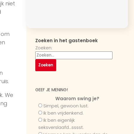
k niet
d
f om
Zoeken in het gastenboek
en
Zoeken:
n
uis.
GEEF JE MENING!
k. We
Waarom swing je?
ing
Simpel, gewoon lust.
Ik ben vrijdenkend.
Ik ben eigenlijk
seksverslaafd...sssst.