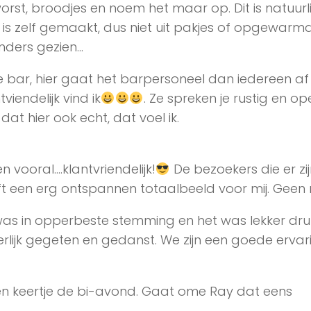
worst, broodjes en noem het maar op. Dit is natuurlij
is zelf gemaakt, dus niet uit pakjes of opgewarm
nders gezien…
 bar, hier gaat het barpersoneel dan iedereen a
iendelijk vind ik
. Ze spreken je rustig en op
at hier ook echt, dat voel ik.
en vooral….klantvriendelijk!
De bezoekers die er zij
 een erg ontspannen totaalbeeld voor mij. Geen r
as in opperbeste stemming en het was lekker dru
lijk gegeten en gedanst. We zijn een goede ervar
en keertje de bi-avond. Gaat ome Ray dat eens