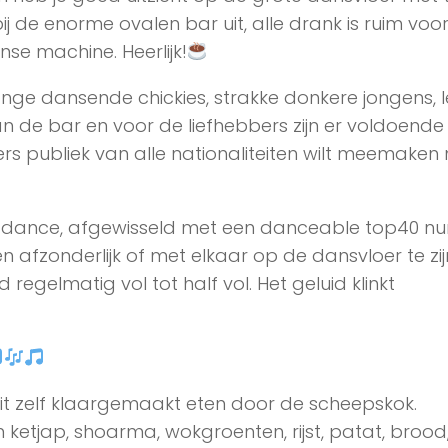
j de enorme ovalen bar uit, alle drank is ruim voo
se machine. Heerlijk!
onge dansende chickies, strakke donkere jongens, 
n de bar en voor de liefhebbers zijn er voldoende 
ers publiek van alle nationaliteiten wilt meemaken
en dance, afgewisseld met een danceable top40 n
 afzonderlijk of met elkaar op de dansvloer te zij
egelmatig vol tot half vol. Het geluid klinkt
it zelf klaargemaakt eten door de scheepskok.
etjap, shoarma, wokgroenten, rijst, patat, brood