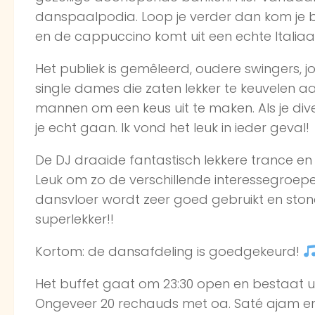
danspaalpodia. Loop je verder dan kom je bi
en de cappuccino komt uit een echte Italiaan
Het publiek is gemêleerd, oudere swingers, j
single dames die zaten lekker te keuvelen aa
mannen om een keus uit te maken. Als je div
je echt gaan. Ik vond het leuk in ieder geval!
De DJ draaide fantastisch lekkere trance 
Leuk om zo de verschillende interessegroepen
dansvloer wordt zeer goed gebruikt en stond r
superlekker!!
Kortom: de dansafdeling is goedgekeurd!
Het buffet gaat om 23:30 open en bestaat u
Ongeveer 20 rechauds met oa. Saté ajam en k