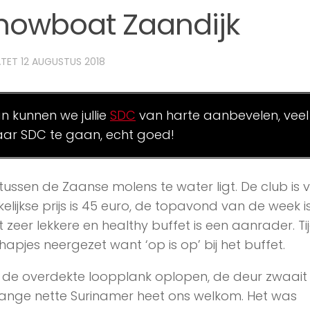
howboat Zaandijk
ATET
12 AUGUSTUS 2018
an kunnen we jullie
SDC
van harte aanbevelen, veel
ar SDC te gaan, echt goed!
tussen de Zaanse molens te water ligt. De club is 
lijkse prijs is 45 euro, de topavond van de week i
 zeer lekkere en healthy buffet is een aanrader. Ti
pjes neergezet want ‘op is op’ bij het buffet.
 de overdekte loopplank oplopen, de deur zwaait
ange nette Surinamer heet ons welkom. Het was