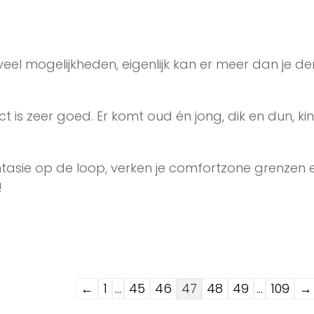
eel mogelijkheden, eigenlijk kan er meer dan je den
ct is zeer goed. Er komt oud én jong, dik en dun, ki
antasie op de loop, verken je comfortzone grenzen 
!
Navigatie
←
1
...
45
46
47
48
49
...
109
→
door