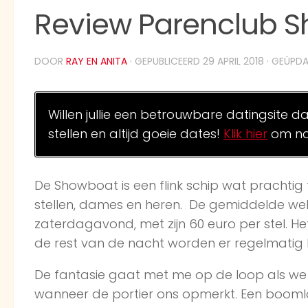
Review Parenclub S
DOOR
RAY EN ANITA
· GEPUBLICEERD
29 APRIL 2018
· GEÜPD
Willen jullie een betrouwbare datingsite d
stellen en altijd goeie dates!
Klik hier
om na
De Showboat is een flink schip wat prachtig 
stellen, dames en heren. De gemiddelde weke
zaterdagavond, met zijn 60 euro per stel. Het
de rest van de nacht worden er regelmatig ha
De fantasie gaat met me op de loop als we
wanneer de portier ons opmerkt. Een booml