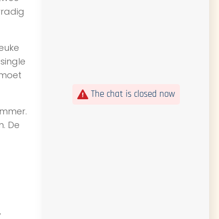
rradig
leuke
single
 moet
The chat is closed now
ummer.
n. De
,