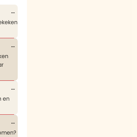
Wissel
...
deze
bekeken
metabox.
Wissel
...
deze
oken
metabox.
ar
Wissel
...
deze
en en
metabox.
Wissel
...
deze
komen?
metabox.