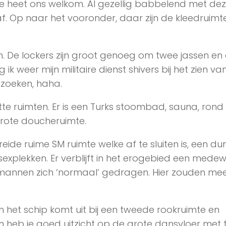
e heet ons welkom. Al gezellig babbelend met de
af. Op naar het vooronder, daar zijn de kleedruimt
oen. De lockers zijn groot genoeg om twee jassen en
g ik weer mijn militaire dienst shivers bij het zien va
 zoeken, haha.
tte ruimten. Er is een Turks stoombad, sauna, rond
rote doucheruimte.
breide ruime SM ruimte welke af te sluiten is, een d
sexplekken. Er verblijft in het erogebied een medew
e mannen zich ‘normaal’ gedragen. Hier zouden me
het schip komt uit bij een tweede rookruimte en
 heb je goed uitzicht op de grote dansvloer met