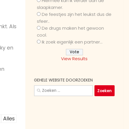
Hiermee kan ik verder dan de
slaapkamer.
De feestjes zijn het leukst dus de
sfeer..
kt. Als
De drugs maken het gewoon
cool.
Ik zoek eigenlijk een partner...
nky en
View Results
en
GEHELE WEBSITE DOORZOEKEN
Zoeken
naar:
Alles