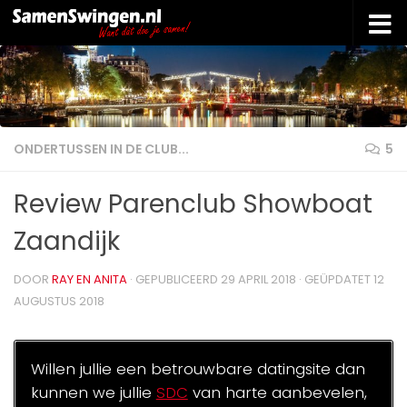
Doorgaan naar inhoud
ONDERTUSSEN IN DE CLUB...
5
Review Parenclub Showboat
Zaandijk
DOOR
RAY EN ANITA
· GEPUBLICEERD
29 APRIL 2018
· GEÜPDATET
12
AUGUSTUS 2018
Willen jullie een betrouwbare datingsite dan
kunnen we jullie
SDC
van harte aanbevelen,