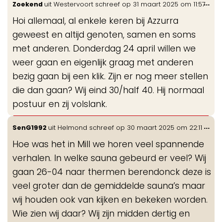
Wis
...
Zoekend
uit
Westervoort
schreef op
31 maart 2025
om
11:57
gastenboek-
de
lijst
Hoi allemaal, al enkele keren bij Azzurra
me
geweest en altijd genoten, samen en soms
met anderen. Donderdag 24 april willen we
weer gaan en eigenlijk graag met anderen
bezig gaan bij een klik. Zijn er nog meer stellen
die dan gaan? Wij eind 30/half 40. Hij normaal
postuur en zij volslank.
Wis
...
SenG1992
uit
Helmond
schreef op
30 maart 2025
om
22:11
de
Hoe was het in Mill we horen veel spannende
me
verhalen. In welke sauna gebeurd er veel? Wij
gaan 26-04 naar thermen berendonck deze is
veel groter dan de gemiddelde sauna’s maar
wij houden ook van kijken en bekeken worden.
Wie zien wij daar? Wij zijn midden dertig en