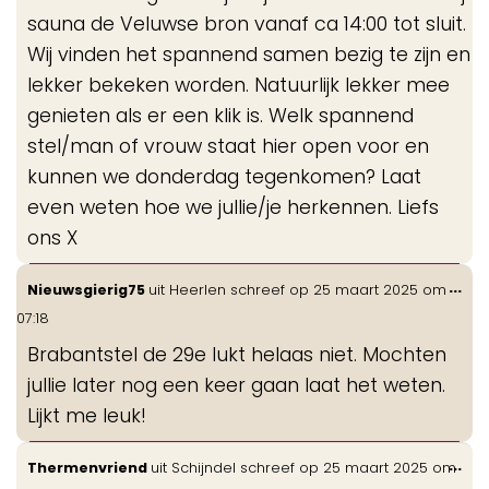
sauna de Veluwse bron vanaf ca 14:00 tot sluit.
Wij vinden het spannend samen bezig te zijn en
lekker bekeken worden. Natuurlijk lekker mee
genieten als er een klik is. Welk spannend
stel/man of vrouw staat hier open voor en
kunnen we donderdag tegenkomen? Laat
even weten hoe we jullie/je herkennen. Liefs
ons X
Wis
...
Nieuwsgierig75
uit
Heerlen
schreef op
25 maart 2025
om
de
07:18
me
Brabantstel de 29e lukt helaas niet. Mochten
jullie later nog een keer gaan laat het weten.
Lijkt me leuk!
Wis
...
Thermenvriend
uit
Schijndel
schreef op
25 maart 2025
om
de