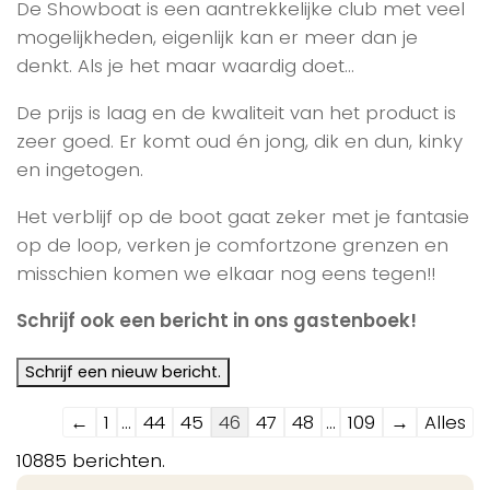
De Showboat is een aantrekkelijke club met veel
mogelijkheden, eigenlijk kan er meer dan je
denkt. Als je het maar waardig doet…
De prijs is laag en de kwaliteit van het product is
zeer goed. Er komt oud én jong, dik en dun, kinky
en ingetogen.
Het verblijf op de boot gaat zeker met je fantasie
op de loop, verken je comfortzone grenzen en
misschien komen we elkaar nog eens tegen!!
Schrijf ook een bericht in ons gastenboek!
Navigatie
←
1
...
44
45
46
47
48
...
109
→
Alles
door
10885 berichten.
de