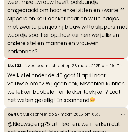
weet meer...vrouw heeft polsbandje
omgedraaid om haar enkel zitten en zwarte ff
slippers en kort donker haar en witte badjas
met zwarte puntjes hij blauw witte slippers met
woordje sport er op...hoe kunnen we jullie en
andere stellen mannen en vrouwen
herkennen?
Wis
...
Stel 33
uit
Apeldoorn
schreef op
28 maart 2025
om
09:47
de
Welk stel onder de 40 gaat 11 april naar
me
veluwse bron? Wij gaan ook, Misschien kunnen
we lekker bubbelen en lekker toekijken? Laat
het weten gezellig! En spannend
Wis
...
R&N
uit
Cuijk
schreef op
27 maart 2025
om
08:17
de
@Nieuwsgierig75 uit Heerlen, we merken dat
me