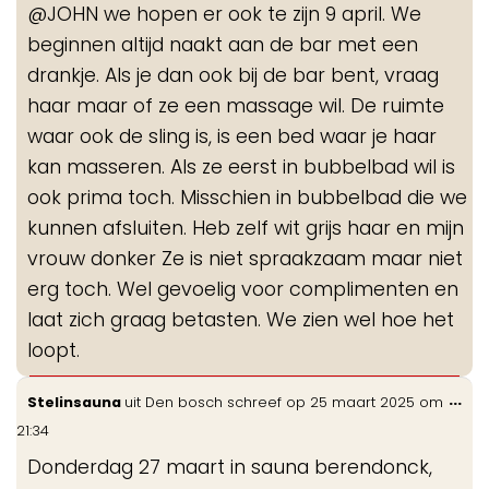
@JOHN we hopen er ook te zijn 9 april. We
beginnen altijd naakt aan de bar met een
drankje. Als je dan ook bij de bar bent, vraag
haar maar of ze een massage wil. De ruimte
waar ook de sling is, is een bed waar je haar
kan masseren. Als ze eerst in bubbelbad wil is
ook prima toch. Misschien in bubbelbad die we
kunnen afsluiten. Heb zelf wit grijs haar en mijn
vrouw donker Ze is niet spraakzaam maar niet
erg toch. Wel gevoelig voor complimenten en
laat zich graag betasten. We zien wel hoe het
loopt.
Wis
...
Stelinsauna
uit
Den bosch
schreef op
25 maart 2025
om
de
21:34
me
Donderdag 27 maart in sauna berendonck,