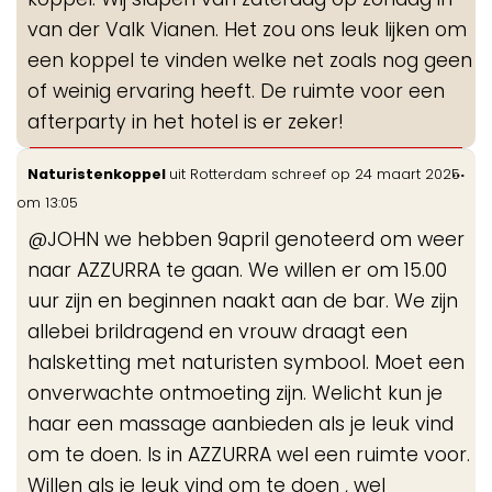
van der Valk Vianen. Het zou ons leuk lijken om
een koppel te vinden welke net zoals nog geen
of weinig ervaring heeft. De ruimte voor een
afterparty in het hotel is er zeker!
Wis
...
Naturistenkoppel
uit
Rotterdam
schreef op
24 maart 2025
de
om
13:05
me
@JOHN we hebben 9april genoteerd om weer
naar AZZURRA te gaan. We willen er om 15.00
uur zijn en beginnen naakt aan de bar. We zijn
allebei brildragend en vrouw draagt een
halsketting met naturisten symbool. Moet een
onverwachte ontmoeting zijn. Welicht kun je
haar een massage aanbieden als je leuk vind
om te doen. Is in AZZURRA wel een ruimte voor.
Willen als je leuk vind om te doen , wel