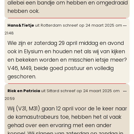
allebei een bandje om hebben en omgedraaid
hebben ook.
Wis
...
Hans&Tietje
uit
Rotterdam
schreef op
24 maart 2025
om
de
21:48
me
Wie zijn er zaterdag 29 april middag en avond
ook in Elysium en houden net als wij van kijken
en bekeken worden en misschien ietsje meer?
V46, M49, beide goed postuur en volledig
geschoren.
Wis
...
Rick en Patricia
uit
Sittard
schreef op
24 maart 2025
om
de
20:59
me
Wij (V31, M31) gaan 12 april voor de 1e keer naar
de kamasutrabeurs toe, hebben het al vaak
gehad over een ervaring met een ander
koppel. Wij slapen van zaterdag op zondag in