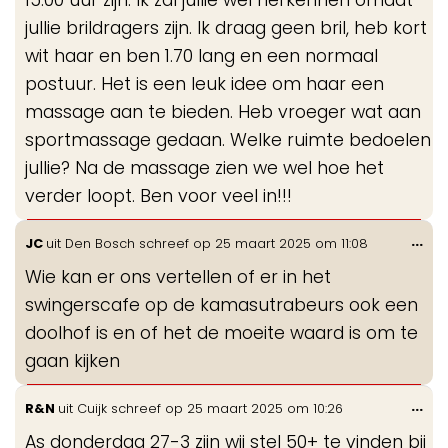
jullie brildragers zijn. Ik draag geen bril, heb kort
wit haar en ben 1.70 lang en een normaal
postuur. Het is een leuk idee om haar een
massage aan te bieden. Heb vroeger wat aan
sportmassage gedaan. Welke ruimte bedoelen
jullie? Na de massage zien we wel hoe het
verder loopt. Ben voor veel in!!!
Wis
...
JC
uit
Den Bosch
schreef op
25 maart 2025
om
11:08
de
Wie kan er ons vertellen of er in het
me
swingerscafe op de kamasutrabeurs ook een
doolhof is en of het de moeite waard is om te
gaan kijken
Wis
...
R&N
uit
Cuijk
schreef op
25 maart 2025
om
10:26
de
As donderdag 27-3 zijn wij stel 50+ te vinden bij
me