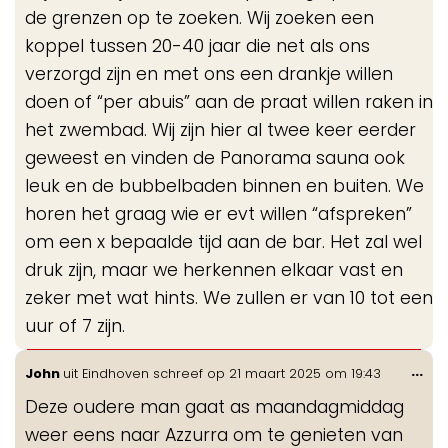
de grenzen op te zoeken. Wij zoeken een
koppel tussen 20-40 jaar die net als ons
verzorgd zijn en met ons een drankje willen
doen of “per abuis” aan de praat willen raken in
het zwembad. Wij zijn hier al twee keer eerder
geweest en vinden de Panorama sauna ook
leuk en de bubbelbaden binnen en buiten. We
horen het graag wie er evt willen “afspreken”
om een x bepaalde tijd aan de bar. Het zal wel
druk zijn, maar we herkennen elkaar vast en
zeker met wat hints. We zullen er van 10 tot een
uur of 7 zijn.
Wis
...
John
uit
Eindhoven
schreef op
21 maart 2025
om
19:43
de
Deze oudere man gaat as maandagmiddag
me
weer eens naar Azzurra om te genieten van