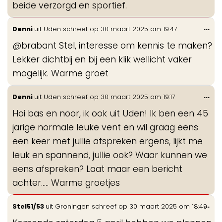
beide verzorgd en sportief.
Wis
...
Denni
uit
Uden
schreef op
30 maart 2025
om
19:47
de
@brabant Stel, interesse om kennis te maken?
me
Lekker dichtbij en bij een klik wellicht vaker
mogelijk. Warme groet
Wis
...
Denni
uit
Uden
schreef op
30 maart 2025
om
19:17
de
Hoi bas en noor, ik ook uit Uden! Ik ben een 45
me
jarige normale leuke vent en wil graag eens
een keer met jullie afspreken ergens, lijkt me
leuk en spannend, jullie ook? Waar kunnen we
eens afspreken? Laat maar een bericht
achter..... Warme groetjes
Wis
...
Stel51/53
uit
Groningen
schreef op
30 maart 2025
om
18:49
de