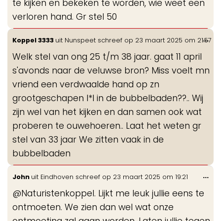
te kijken en bekeken te worden, wie weet een
verloren hand. Gr stel 50
Wis
...
Koppel 3333
uit
Nunspeet
schreef op
23 maart 2025
om
21:57
de
Welk stel van ong 25 t/m 38 jaar. gaat 11 april
me
s'avonds naar de veluwse bron? Miss voelt mn
vriend een verdwaalde hand op zn
grootgeschapen l*l in de bubbelbaden??.. Wij
zijn wel van het kijken en dan samen ook wat
proberen te ouwehoeren.. Laat het weten gr
stel van 33 jaar We zitten vaak in de
bubbelbaden
Wis
...
John
uit
Eindhoven
schreef op
23 maart 2025
om
19:21
de
@Naturistenkoppel. Lijkt me leuk jullie eens te
me
ontmoeten. We zien dan wel wat onze
ontmoeting zal gaan worden. Laten jullie tegen