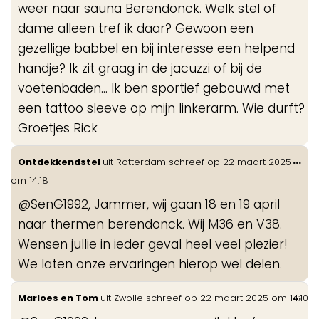
weer naar sauna Berendonck. Welk stel of
dame alleen tref ik daar? Gewoon een
gezellige babbel en bij interesse een helpend
handje? Ik zit graag in de jacuzzi of bij de
voetenbaden... Ik ben sportief gebouwd met
een tattoo sleeve op mijn linkerarm. Wie durft?
Groetjes Rick
Wis
...
Ontdekkendstel
uit
Rotterdam
schreef op
22 maart 2025
de
om
14:18
me
@SenG1992, Jammer, wij gaan 18 en 19 april
naar thermen berendonck. Wij M36 en V38.
Wensen jullie in ieder geval heel veel plezier!
We laten onze ervaringen hierop wel delen.
Wis
...
Marloes en Tom
uit
Zwolle
schreef op
22 maart 2025
om
14:10
de