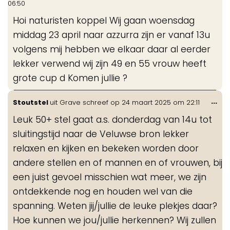
06:50
me
Hoi naturisten koppel Wij gaan woensdag
middag 23 april naar azzurra zijn er vanaf 13u
volgens mij hebben we elkaar daar al eerder
lekker verwend wij zijn 49 en 55 vrouw heeft
grote cup d Komen jullie ?
Wis
...
Stoutstel
uit
Grave
schreef op
24 maart 2025
om
22:11
de
Leuk 50+ stel gaat a.s. donderdag van 14u tot
me
sluitingstijd naar de Veluwse bron lekker
relaxen en kijken en bekeken worden door
andere stellen en of mannen en of vrouwen, bij
een juist gevoel misschien wat meer, we zijn
ontdekkende nog en houden wel van die
spanning. Weten jij/jullie de leuke plekjes daar?
Hoe kunnen we jou/jullie herkennen? Wij zullen