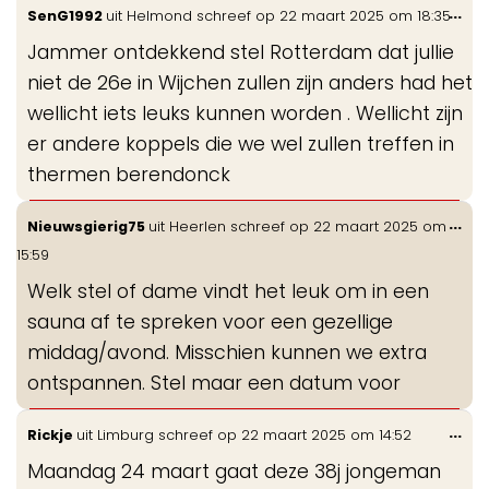
Wis
...
SenG1992
uit
Helmond
schreef op
22 maart 2025
om
18:35
de
Jammer ontdekkend stel Rotterdam dat jullie
me
niet de 26e in Wijchen zullen zijn anders had het
wellicht iets leuks kunnen worden . Wellicht zijn
er andere koppels die we wel zullen treffen in
thermen berendonck
Wis
...
Nieuwsgierig75
uit
Heerlen
schreef op
22 maart 2025
om
de
15:59
me
Welk stel of dame vindt het leuk om in een
sauna af te spreken voor een gezellige
middag/avond. Misschien kunnen we extra
ontspannen. Stel maar een datum voor
Wis
...
Rickje
uit
Limburg
schreef op
22 maart 2025
om
14:52
de
Maandag 24 maart gaat deze 38j jongeman
me