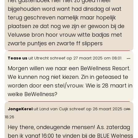
het gastenboek hier niet zo goed meer
bijgehouden word want had dinsdag al wat
terug geschreven namelijk maar hopelijk
plaatsen ze dat nog we zijn er gewoon bij de
Veluwse bron hoor vrouw witte badjas met
zwarte puntjes en zwarte ff slippers
Wis
...
Tease us
uit
Utrecht
schreef op
27 maart 2025
om
08:01
de
Morgen willen we naar een BeWellness Resort.
me
We kunnen nog niet kiezen. Zin in geteased te
worden door een stel/vrouw. Wie is 28 maart in
welke BeWellness?
Wis
...
JongeKerel
uit
Land van Cuijk
schreef op
26 maart 2025
om
de
18:26
me
Hey there, ondeugende mensen! A.s. zaterdag
ben ik vanaf 16:00 te vinden bij de BLUE Welness