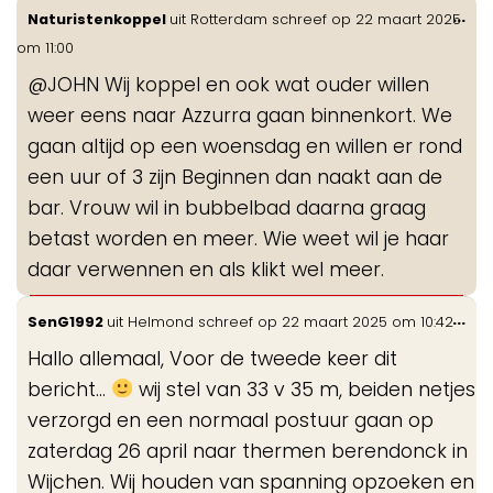
Wis
...
Naturistenkoppel
uit
Rotterdam
schreef op
22 maart 2025
de
om
11:00
me
@JOHN Wij koppel en ook wat ouder willen
weer eens naar Azzurra gaan binnenkort. We
gaan altijd op een woensdag en willen er rond
een uur of 3 zijn Beginnen dan naakt aan de
bar. Vrouw wil in bubbelbad daarna graag
betast worden en meer. Wie weet wil je haar
daar verwennen en als klikt wel meer.
Wis
...
SenG1992
uit
Helmond
schreef op
22 maart 2025
om
10:42
de
Hallo allemaal, Voor de tweede keer dit
me
bericht…
wij stel van 33 v 35 m, beiden netjes
verzorgd en een normaal postuur gaan op
zaterdag 26 april naar thermen berendonck in
Wijchen. Wij houden van spanning opzoeken en