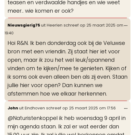
teasen en verdwaalde handjes en wie weet
meer.. wie komen er ook?
Wis
...
Nieuwsgierig75
uit
Heerlen
schreef op
25 maart 2025
om
de
19:40
me
Hoi R&N. Ik ben donderdag ook bij de Veluwse
bron met een vriendin. Zij staat hier iet voor
open, maar ik zou het wel leuk/spannend
vinden om te kijken/mee te genieten. Kijken of
ik soms ook even alleen ben als zij even. Staan
jullie hier voor open? Dan kunnen we
afstemmen hoe we elkaar herkennen.
Wis
...
John
uit
Eindhoven
schreef op
25 maart 2025
om
17:56
de
@Naturistenkoppel ik heb woensdag 9 april in
me
mijn agenda staan. Ik zal er wat eerder dan
15.00 uur zijn. Ik zal jullie wel herkennen omdat