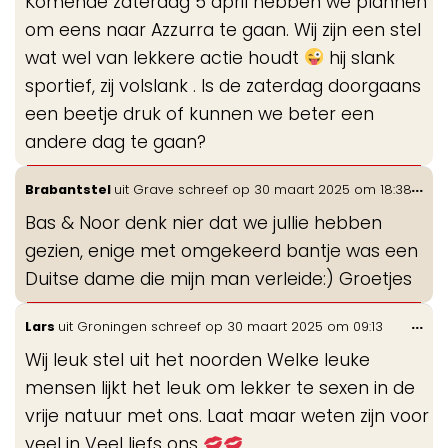
Komende zaterdag 5 april hebben we plannen
me
om eens naar Azzurra te gaan. Wij zijn een stel
wat wel van lekkere actie houdt
hij slank
sportief, zij volslank . Is de zaterdag doorgaans
een beetje druk of kunnen we beter een
andere dag te gaan?
Wis
...
Brabantstel
uit
Grave
schreef op
30 maart 2025
om
18:38
de
Bas & Noor denk nier dat we jullie hebben
me
gezien, enige met omgekeerd bantje was een
Duitse dame die mijn man verleide:) Groetjes
Wis
...
Lars
uit
Groningen
schreef op
30 maart 2025
om
09:13
de
Wij leuk stel uit het noorden Welke leuke
me
mensen lijkt het leuk om lekker te sexen in de
vrije natuur met ons. Laat maar weten zijn voor
veel in Veel liefs ons