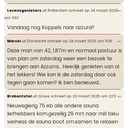
Wis
...
Levensgenieters
uit
Rotterdam
schreef op
24 maart 2025
de
om
11:57
me
Vandaag nog Koppels naar azzura?
Wis
...
Marcel
uit
Dordrecht
schreef op
24 maart 2025
om
11:05
de
Deze man van 42, 1,87m en normaal postuur is
me
van plan om zaterdag weer een bezoek te
brengen aan Azzurra... Heerlijk genieten van al
het lekkers! Wie kan ik die zaterdag daar ook
tegen gaan komen? Ik ben benieuwd...
Wis
...
Brabantstel
uit
Grave
schreef op
23 maart 2025
om
22:11
de
Nieuwsgierig 75 eb alle andere sauna
me
liefhebbers kom.gezellig 29 mrt naar mill bleu
welness de sauna boot om.samen te relaxen