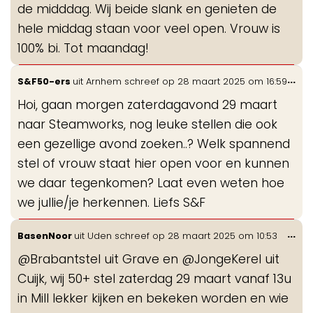
de midddag. Wij beide slank en genieten de
hele middag staan voor veel open. Vrouw is
100% bi. Tot maandag!
Wis
...
S&F50-ers
uit
Arnhem
schreef op
28 maart 2025
om
16:59
de
Hoi, gaan morgen zaterdagavond 29 maart
me
naar Steamworks, nog leuke stellen die ook
een gezellige avond zoeken..? Welk spannend
stel of vrouw staat hier open voor en kunnen
we daar tegenkomen? Laat even weten hoe
we jullie/je herkennen. Liefs S&F
Wis
...
BasenNoor
uit
Uden
schreef op
28 maart 2025
om
10:53
de
@Brabantstel uit Grave en @JongeKerel uit
me
Cuijk, wij 50+ stel zaterdag 29 maart vanaf 13u
in Mill lekker kijken en bekeken worden en wie