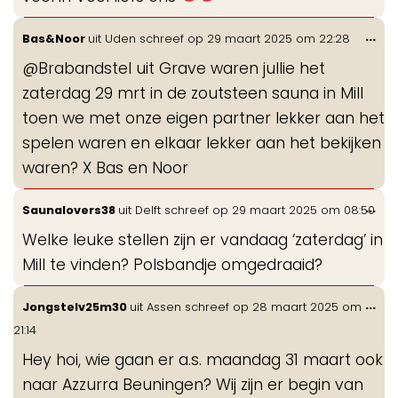
Wis
...
Bas&Noor
uit
Uden
schreef op
29 maart 2025
om
22:28
de
@Brabandstel uit Grave waren jullie het
me
zaterdag 29 mrt in de zoutsteen sauna in Mill
toen we met onze eigen partner lekker aan het
spelen waren en elkaar lekker aan het bekijken
waren? X Bas en Noor
Wis
...
Saunalovers38
uit
Delft
schreef op
29 maart 2025
om
08:50
de
Welke leuke stellen zijn er vandaag ‘zaterdag’ in
me
Mill te vinden? Polsbandje omgedraaid?
Wis
...
Jongstelv25m30
uit
Assen
schreef op
28 maart 2025
om
de
21:14
me
Hey hoi, wie gaan er a.s. maandag 31 maart ook
naar Azzurra Beuningen? Wij zijn er begin van