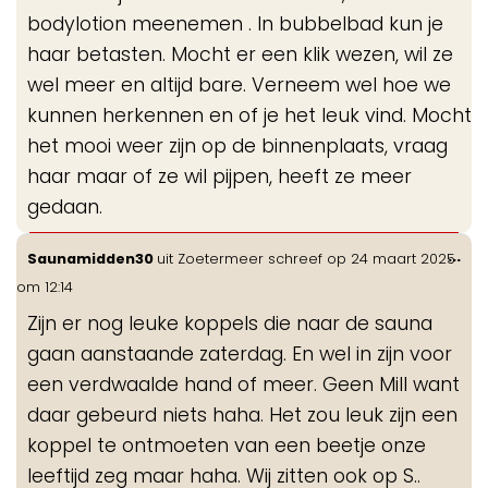
bodylotion meenemen . In bubbelbad kun je
haar betasten. Mocht er een klik wezen, wil ze
wel meer en altijd bare. Verneem wel hoe we
kunnen herkennen en of je het leuk vind. Mocht
het mooi weer zijn op de binnenplaats, vraag
haar maar of ze wil pijpen, heeft ze meer
gedaan.
Wis
...
Saunamidden30
uit
Zoetermeer
schreef op
24 maart 2025
de
om
12:14
me
Zijn er nog leuke koppels die naar de sauna
gaan aanstaande zaterdag. En wel in zijn voor
een verdwaalde hand of meer. Geen Mill want
daar gebeurd niets haha. Het zou leuk zijn een
koppel te ontmoeten van een beetje onze
leeftijd zeg maar haha. Wij zitten ook op S..