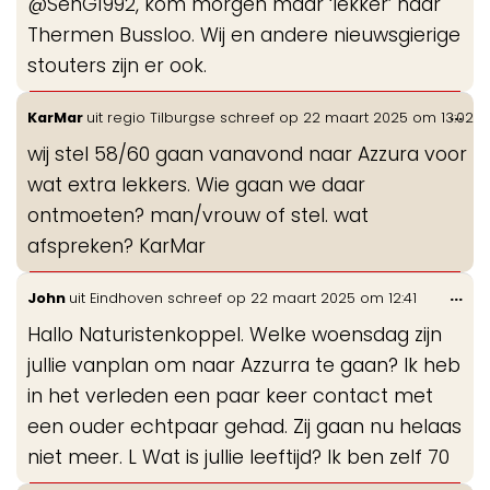
@SenG1992, kom morgen maar ‘lekker’ naar
me
Thermen Bussloo. Wij en andere nieuwsgierige
stouters zijn er ook.
Wis
...
KarMar
uit
regio Tilburgse
schreef op
22 maart 2025
om
13:02
de
wij stel 58/60 gaan vanavond naar Azzura voor
me
wat extra lekkers. Wie gaan we daar
ontmoeten? man/vrouw of stel. wat
afspreken? KarMar
Wis
...
John
uit
Eindhoven
schreef op
22 maart 2025
om
12:41
de
Hallo Naturistenkoppel. Welke woensdag zijn
me
jullie vanplan om naar Azzurra te gaan? Ik heb
in het verleden een paar keer contact met
een ouder echtpaar gehad. Zij gaan nu helaas
niet meer. L Wat is jullie leeftijd? Ik ben zelf 70