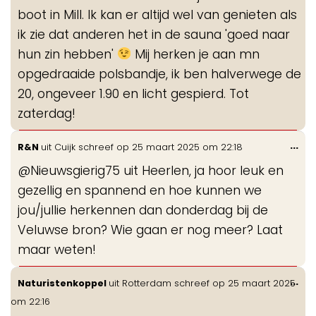
boot in Mill. Ik kan er altijd wel van genieten als
ik zie dat anderen het in de sauna 'goed naar
hun zin hebben'
Mij herken je aan mn
opgedraaide polsbandje, ik ben halverwege de
20, ongeveer 1.90 en licht gespierd. Tot
zaterdag!
Wis
...
R&N
uit
Cuijk
schreef op
25 maart 2025
om
22:18
de
@Nieuwsgierig75 uit Heerlen, ja hoor leuk en
me
gezellig en spannend en hoe kunnen we
jou/jullie herkennen dan donderdag bij de
Veluwse bron? Wie gaan er nog meer? Laat
maar weten!
Wis
...
Naturistenkoppel
uit
Rotterdam
schreef op
25 maart 2025
de
om
22:16
me