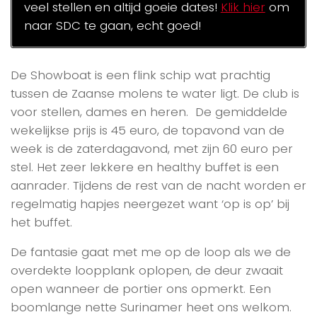
veel stellen en altijd goeie dates!
Klik hier
om
naar SDC te gaan, echt goed!
De Showboat is een flink schip wat prachtig
tussen de Zaanse molens te water ligt. De club is
voor stellen, dames en heren. De gemiddelde
wekelijkse prijs is 45 euro, de topavond van de
week is de zaterdagavond, met zijn 60 euro per
stel. Het zeer lekkere en healthy buffet is een
aanrader. Tijdens de rest van de nacht worden er
regelmatig hapjes neergezet want ‘op is op’ bij
het buffet.
De fantasie gaat met me op de loop als we de
overdekte loopplank oplopen, de deur zwaait
open wanneer de portier ons opmerkt. Een
boomlange nette Surinamer heet ons welkom.