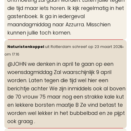
die tijd maar iets horen. Ik kijk regelmatig in het
gastenboek. Ik ga in iedergeval
maandagmiddag naar Azzurra. Misschien
kunnen jullie toch komen.
Wis
...
Naturistenkoppel
uit
Rotterdam
schreef op
23 maart 2025
de
om
17:16
me
@JOHN we denken in april te gaan op een
woensdagmiddag Zal waarschijnlijk 9 april
worden. Laten tegen die tijd wel hier een
berichtje achter We zijn inmiddels ook al boven
de 70 vrouw 75 maar nog een strakke kale kut
en lekkere borsten maatje B Ze vind betast te
worden wel lekker in het bubbelbad en ze pijpt
ook graag .