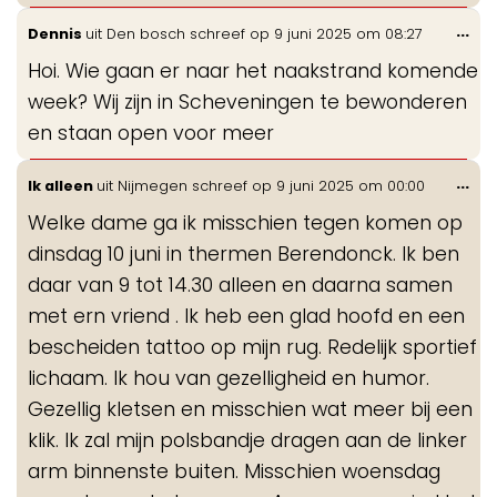
Wis
...
Dennis
uit
Den bosch
schreef op
9 juni 2025
om
08:27
de
Hoi. Wie gaan er naar het naakstrand komende
me
week? Wij zijn in Scheveningen te bewonderen
en staan open voor meer
Wis
...
Ik alleen
uit
Nijmegen
schreef op
9 juni 2025
om
00:00
de
Welke dame ga ik misschien tegen komen op
me
dinsdag 10 juni in thermen Berendonck. Ik ben
daar van 9 tot 14.30 alleen en daarna samen
met ern vriend . Ik heb een glad hoofd en een
bescheiden tattoo op mijn rug. Redelijk sportief
lichaam. Ik hou van gezelligheid en humor.
Gezellig kletsen en misschien wat meer bij een
klik. Ik zal mijn polsbandje dragen aan de linker
arm binnenste buiten. Misschien woensdag