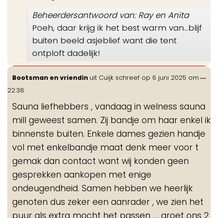
Beheerdersantwoord van: Ray en Anita
Poeh, daar krijg ik het best warm van...blijf
buiten beeld asjeblief want die tent
ontploft dadelijk!
Wis
...
Bootsman en vriendin
uit
Cuijk
schreef op
6 juni 2025
om
de
22:38
me
Sauna liefhebbers , vandaag in welness sauna
mill geweest samen. Zij bandje om haar enkel ik
binnenste buiten. Enkele dames gezien handje
vol met enkelbandje maat denk meer voor t
gemak dan contact want wij konden geen
gesprekken aankopen met enige
ondeugendheid. Samen hebben we heerlijk
genoten dus zeker een aanrader , we zien het
puur als extra mocht het passen .... groet ons 2