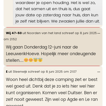
waardeer je open houding. Het is wel zo,
dat het samen uit en thuis is, dus gaat
jouw date op zaterdag naar huis, dan kun
je zelf niet blijven. We zwaaien jullie dan uit.
Wis
...
Wij 47-50
uit
Noorden van het land
schreef op
8 juni 2025
de
om
21:52
me
Wij gaan Donderdag 12-juni naar de
LeeuwerikHoeve. Hopelijk meer ondeugende
stellen……
Wis
...
E
uit
Steenwijk
schreef op
8 juni 2025
om
21:07
de
Woon heel dichtbij deze camping ziet er best
me
wel goed uit. Denk dat je zo iets hier wel hier
kunt organiseren. Komen veel Duitser. Ben er
zelf nooit geweest. Zijn wel op Agde en Le ran
geweest.