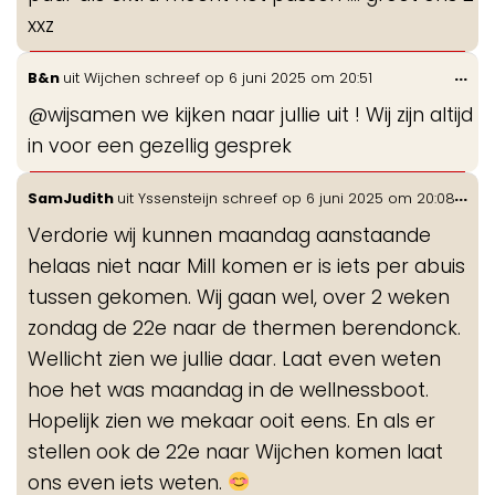
xxz
Wis
...
B&n
uit
Wijchen
schreef op
6 juni 2025
om
20:51
de
@wijsamen we kijken naar jullie uit ! Wij zijn altijd
me
in voor een gezellig gesprek
Wis
...
SamJudith
uit
Yssensteijn
schreef op
6 juni 2025
om
20:08
de
Verdorie wij kunnen maandag aanstaande
me
helaas niet naar Mill komen er is iets per abuis
tussen gekomen. Wij gaan wel, over 2 weken
zondag de 22e naar de thermen berendonck.
Wellicht zien we jullie daar. Laat even weten
hoe het was maandag in de wellnessboot.
Hopelijk zien we mekaar ooit eens. En als er
stellen ook de 22e naar Wijchen komen laat
ons even iets weten.