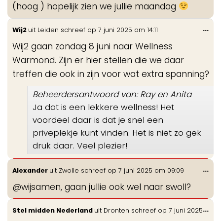
(hoog ) hopelijk zien we jullie maandag
Wis
...
Wij2
uit
Leiden
schreef op
7 juni 2025
om
14:11
de
Wij2 gaan zondag 8 juni naar Wellness
me
Warmond. Zijn er hier stellen die we daar
treffen die ook in zijn voor wat extra spanning?
Beheerdersantwoord van: Ray en Anita
Ja dat is een lekkere wellness! Het
voordeel daar is dat je snel een
priveplekje kunt vinden. Het is niet zo gek
druk daar. Veel plezier!
Wis
...
Alexander
uit
Zwolle
schreef op
7 juni 2025
om
09:09
de
@wijsamen, gaan jullie ook wel naar swoll?
me
Wis
...
Stel midden Nederland
uit
Dronten
schreef op
7 juni 2025
de