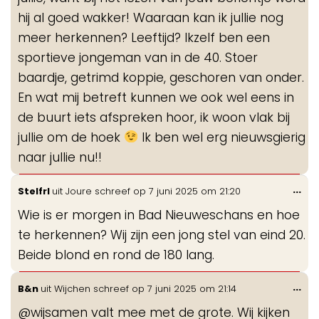
hij al goed wakker! Waaraan kan ik jullie nog
meer herkennen? Leeftijd? Ikzelf ben een
sportieve jongeman van in de 40. Stoer
baardje, getrimd koppie, geschoren van onder.
En wat mij betreft kunnen we ook wel eens in
de buurt iets afspreken hoor, ik woon vlak bij
jullie om de hoek
Ik ben wel erg nieuwsgierig
naar jullie nu!!
Wis
...
Stelfrl
uit
Joure
schreef op
7 juni 2025
om
21:20
de
Wie is er morgen in Bad Nieuweschans en hoe
me
te herkennen? Wij zijn een jong stel van eind 20.
Beide blond en rond de 180 lang.
Wis
...
B&n
uit
Wijchen
schreef op
7 juni 2025
om
21:14
de
@wijsamen valt mee met de grote. Wij kijken
me