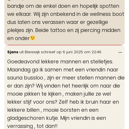
bandje om de enkel doen en hopelijk spotten
we elkaar. Wij zijn onbekend in de wellness boot
dus laten ons verassen waar er gezellige
plekjes zijn. Beide tattoo en zij piercing midden
en onder
Wis
...
Sjans
uit
Bleiswijk
schreef op
6 juni 2025
om
22:46
de
Goedeavond lekkere mannen en stelletjes.
me
Maandag ga ik samen met een vriendin naar
sauna bussloo , zijn er meer stellen mannen die
er dan zijn? Wij vinden het heerlijk om naar die
mooie pikken te kijken , maken jullie ze wel
lekker stijf voor ons? Zelf heb ik bruin haar en
lekkere billen , mooie borsten en een
gladgeschoren kutje. Mijn vriendin is een
verrassing , tot dan!!