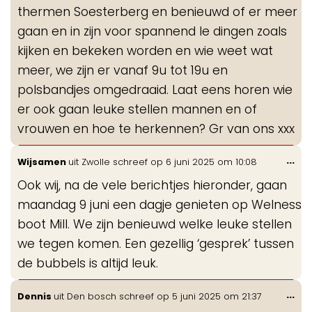
thermen Soesterberg en benieuwd of er meer
gaan en in zijn voor spannend le dingen zoals
kijken en bekeken worden en wie weet wat
meer, we zijn er vanaf 9u tot 19u en
polsbandjes omgedraaid. Laat eens horen wie
er ook gaan leuke stellen mannen en of
vrouwen en hoe te herkennen? Gr van ons xxx
Wis
...
Wijsamen
uit
Zwolle
schreef op
6 juni 2025
om
10:08
de
Ook wij, na de vele berichtjes hieronder, gaan
me
maandag 9 juni een dagje genieten op Welness
boot Mill. We zijn benieuwd welke leuke stellen
we tegen komen. Een gezellig ‘gesprek’ tussen
de bubbels is altijd leuk.
Wis
...
Dennis
uit
Den bosch
schreef op
5 juni 2025
om
21:37
de