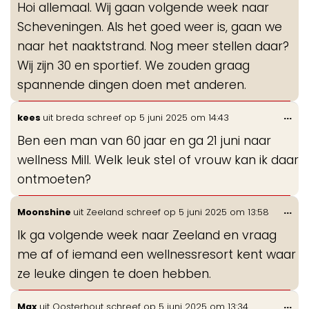
Hoi allemaal. Wij gaan volgende week naar
me
Scheveningen. Als het goed weer is, gaan we
naar het naaktstrand. Nog meer stellen daar?
Wij zijn 30 en sportief. We zouden graag
spannende dingen doen met anderen.
Wis
...
kees
uit
breda
schreef op
5 juni 2025
om
14:43
de
Ben een man van 60 jaar en ga 21 juni naar
me
wellness Mill. Welk leuk stel of vrouw kan ik daar
ontmoeten?
Wis
...
Moonshine
uit
Zeeland
schreef op
5 juni 2025
om
13:58
de
Ik ga volgende week naar Zeeland en vraag
me
me af of iemand een wellnessresort kent waar
ze leuke dingen te doen hebben.
Wis
...
Max
uit
Oosterhout
schreef op
5 juni 2025
om
13:34