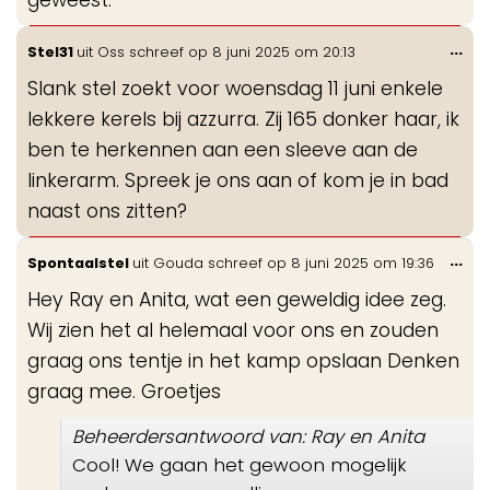
Wis
...
Stel31
uit
Oss
schreef op
8 juni 2025
om
20:13
de
Slank stel zoekt voor woensdag 11 juni enkele
me
lekkere kerels bij azzurra. Zij 165 donker haar, ik
ben te herkennen aan een sleeve aan de
linkerarm. Spreek je ons aan of kom je in bad
naast ons zitten?
Wis
...
Spontaalstel
uit
Gouda
schreef op
8 juni 2025
om
19:36
de
Hey Ray en Anita, wat een geweldig idee zeg.
me
Wij zien het al helemaal voor ons en zouden
graag ons tentje in het kamp opslaan Denken
graag mee. Groetjes
Beheerdersantwoord van: Ray en Anita
Cool! We gaan het gewoon mogelijk