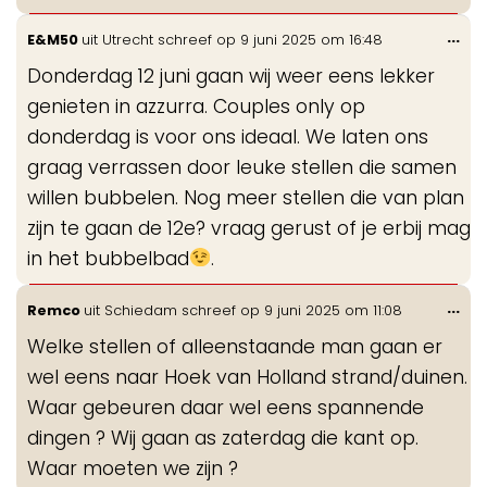
Wis
...
E&M50
uit
Utrecht
schreef op
9 juni 2025
om
16:48
de
Donderdag 12 juni gaan wij weer eens lekker
me
genieten in azzurra. Couples only op
donderdag is voor ons ideaal. We laten ons
graag verrassen door leuke stellen die samen
willen bubbelen. Nog meer stellen die van plan
zijn te gaan de 12e? vraag gerust of je erbij mag
in het bubbelbad
.
Wis
...
Remco
uit
Schiedam
schreef op
9 juni 2025
om
11:08
de
Welke stellen of alleenstaande man gaan er
me
wel eens naar Hoek van Holland strand/duinen.
Waar gebeuren daar wel eens spannende
dingen ? Wij gaan as zaterdag die kant op.
Waar moeten we zijn ?