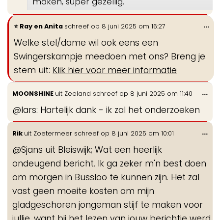
maken, super gezellig.
Wi
...
Ray en Anita
schreef op
8 juni 2025
om
16:27
de
Welke stel/dame wil ook eens een
me
Swingerskampje meedoen met ons? Breng je
stem uit:
Klik hier voor meer informatie
Wis
...
MOONSHINE
uit
Zeeland
schreef op
8 juni 2025
om
11:40
de
@lars: Hartelijk dank - ik zal het onderzoeken
me
Wis
...
Rik
uit
Zoetermeer
schreef op
8 juni 2025
om
10:01
de
@Sjans uit Bleiswijk; Wat een heerlijk
me
ondeugend bericht. Ik ga zeker m'n best doen
om morgen in Bussloo te kunnen zijn. Het zal
vast geen moeite kosten om mijn
gladgeschoren jongeman stijf te maken voor
jullie, want bij het lezen van jouw berichtje werd