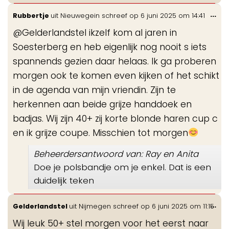
Wis
...
Rubbertje
uit
Nieuwegein
schreef op
6 juni 2025
om
14:41
de
@Gelderlandstel ikzelf kom al jaren in
me
Soesterberg en heb eigenlijk nog nooit s iets
spannends gezien daar helaas. Ik ga proberen
morgen ook te komen even kijken of het schikt
in de agenda van mijn vriendin. Zijn te
herkennen aan beide grijze handdoek en
badjas. Wij zijn 40+ zij korte blonde haren cup c
en ik grijze coupe. Misschien tot morgen
Beheerdersantwoord van: Ray en Anita
Doe je polsbandje om je enkel. Dat is een
duidelijk teken
Wis
...
Gelderlandstel
uit
Nijmegen
schreef op
6 juni 2025
om
11:15
de
Wij leuk 50+ stel morgen voor het eerst naar
me