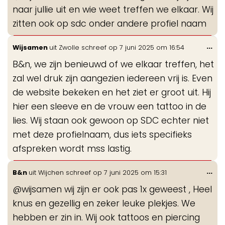
naar jullie uit en wie weet treffen we elkaar. Wij
zitten ook op sdc onder andere profiel naam
Wis
...
Wijsamen
uit
Zwolle
schreef op
7 juni 2025
om
16:54
de
B&n, we zijn benieuwd of we elkaar treffen, het
me
zal wel druk zijn aangezien iedereen vrij is. Even
de website bekeken en het ziet er groot uit. Hij
hier een sleeve en de vrouw een tattoo in de
lies. Wij staan ook gewoon op SDC echter niet
met deze profielnaam, dus iets specifieks
afspreken wordt mss lastig.
Wis
...
B&n
uit
Wijchen
schreef op
7 juni 2025
om
15:31
de
@wijsamen wij zijn er ook pas 1x geweest , Heel
me
knus en gezellig en zeker leuke plekjes. We
hebben er zin in. Wij ook tattoos en piercing