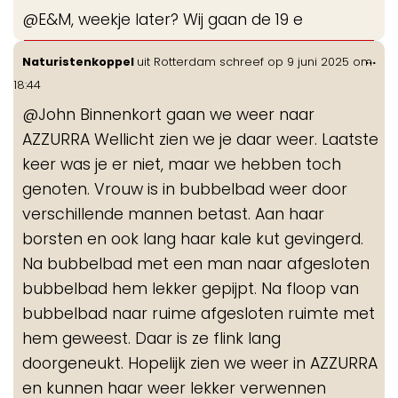
de
@E&M, weekje later? Wij gaan de 19 e
me
Wis
...
Naturistenkoppel
uit
Rotterdam
schreef op
9 juni 2025
om
de
18:44
me
@John Binnenkort gaan we weer naar
AZZURRA Wellicht zien we je daar weer. Laatste
keer was je er niet, maar we hebben toch
genoten. Vrouw is in bubbelbad weer door
verschillende mannen betast. Aan haar
borsten en ook lang haar kale kut gevingerd.
Na bubbelbad met een man naar afgesloten
bubbelbad hem lekker gepijpt. Na floop van
bubbelbad naar ruime afgesloten ruimte met
hem geweest. Daar is ze flink lang
doorgeneukt. Hopelijk zien we weer in AZZURRA
en kunnen haar weer lekker verwennen