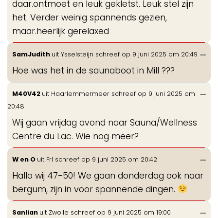
daar.ontmoet en leuk gekletst. Leuk stel zijn
het. Verder weinig spannends gezien,
maar.heerlijk gerelaxed
Wis
...
SamJudith
uit
Ysselsteijn
schreef op
9 juni 2025
om
20:49
de
Hoe was het in de saunaboot in Mill ???
me
Wis
...
M40V42
uit
Haarlemmermeer
schreef op
9 juni 2025
om
de
20:48
me
Wij gaan vrijdag avond naar Sauna/Wellness
Centre du Lac. Wie nog meer?
Wis
...
W en O
uit
Frl
schreef op
9 juni 2025
om
20:42
de
Hallo wij 47-50! We gaan donderdag ook naar
me
bergum, zijn in voor spannende dingen.
Wis
...
Sanlian
uit
Zwolle
schreef op
9 juni 2025
om
19:00