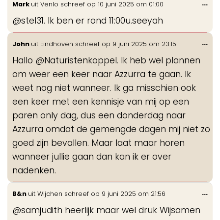
Wis
...
Mark
uit
Venlo
schreef op
10 juni 2025
om
01:00
gastenboek-
de
lijst
@stel31. Ik ben er rond 11:00u.seeyah
me
Wis
...
John
uit
Eindhoven
schreef op
9 juni 2025
om
23:15
de
Hallo @Naturistenkoppel. Ik heb wel plannen
me
om weer een keer naar Azzurra te gaan. Ik
weet nog niet wanneer. Ik ga misschien ook
een keer met een kennisje van mij op een
paren only dag, dus een donderdag naar
Azzurra omdat de gemengde dagen mij niet zo
goed zijn bevallen. Maar laat maar horen
wanneer jullie gaan dan kan ik er over
nadenken.
Wis
...
B&n
uit
Wijchen
schreef op
9 juni 2025
om
21:56
de
@samjudith heerlijk maar wel druk Wijsamen
me