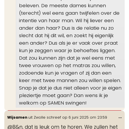
beleven. De meeste dames kunnen
(terecht) wel eens gaan twijfelen over de
intentie van haar man. Wil hij liever een
ander dan haar? Dus is de relatie nu zo
slecht dat hij dit wil, en zoekt hij eigenlijk
een ander? Dus als je er vaak over praat
kun je zeggen waar je behoeftes liggen.
Dat zou kunnen zijn dat je wel eens met
twee vrouwen op het matras zou willen,
zodoende kun je vragen of zij dan een
keer met twee mannen zou willen spelen.
Snap je dat je dus niet alleen voor je eigen
pleziertje moet gaan? Dan wens ik je
welkom op SAMEN swingen!
Wis
...
Wijsamen
uit
Zwolle
schreef op
6 juni 2025
om
23:59
de
@B&n, dat is leuk om te horen. We zullen het
me