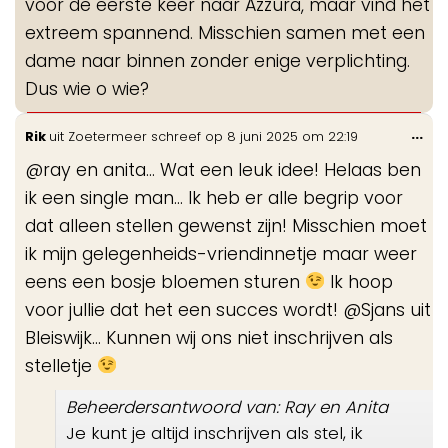
voor de eerste keer naar Azzura, maar vind het
extreem spannend. Misschien samen met een
dame naar binnen zonder enige verplichting.
Dus wie o wie?
Wis
...
Rik
uit
Zoetermeer
schreef op
8 juni 2025
om
22:19
de
@ray en anita... Wat een leuk idee! Helaas ben
me
ik een single man... Ik heb er alle begrip voor
dat alleen stellen gewenst zijn! Misschien moet
ik mijn gelegenheids-vriendinnetje maar weer
eens een bosje bloemen sturen
Ik hoop
voor jullie dat het een succes wordt! @Sjans uit
Bleiswijk... Kunnen wij ons niet inschrijven als
stelletje
Beheerdersantwoord van: Ray en Anita
Je kunt je altijd inschrijven als stel, ik