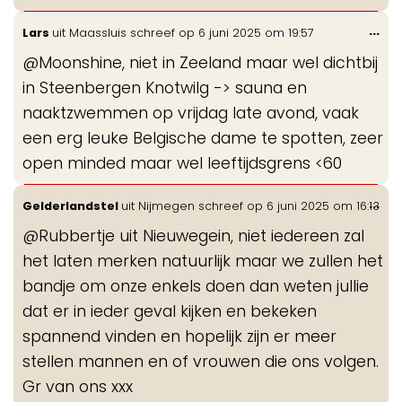
Wis
...
Lars
uit
Maassluis
schreef op
6 juni 2025
om
19:57
de
@Moonshine, niet in Zeeland maar wel dichtbij
me
in Steenbergen Knotwilg -> sauna en
naaktzwemmen op vrijdag late avond, vaak
een erg leuke Belgische dame te spotten, zeer
open minded maar wel leeftijdsgrens <60
Wis
...
Gelderlandstel
uit
Nijmegen
schreef op
6 juni 2025
om
16:13
de
@Rubbertje uit Nieuwegein, niet iedereen zal
me
het laten merken natuurlijk maar we zullen het
bandje om onze enkels doen dan weten jullie
dat er in ieder geval kijken en bekeken
spannend vinden en hopelijk zijn er meer
stellen mannen en of vrouwen die ons volgen.
Gr van ons xxx