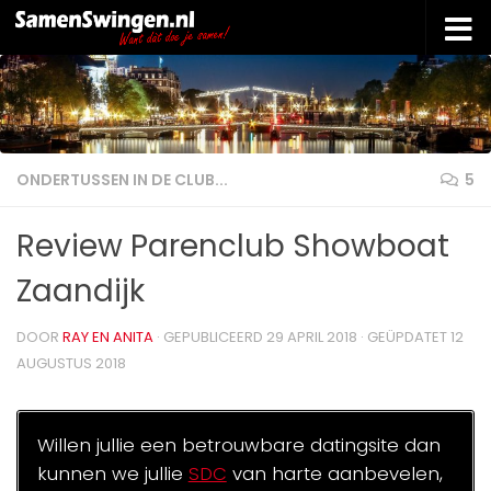
Doorgaan naar inhoud
ONDERTUSSEN IN DE CLUB...
5
Review Parenclub Showboat
Zaandijk
DOOR
RAY EN ANITA
· GEPUBLICEERD
29 APRIL 2018
· GEÜPDATET
12
AUGUSTUS 2018
Willen jullie een betrouwbare datingsite dan
kunnen we jullie
SDC
van harte aanbevelen,