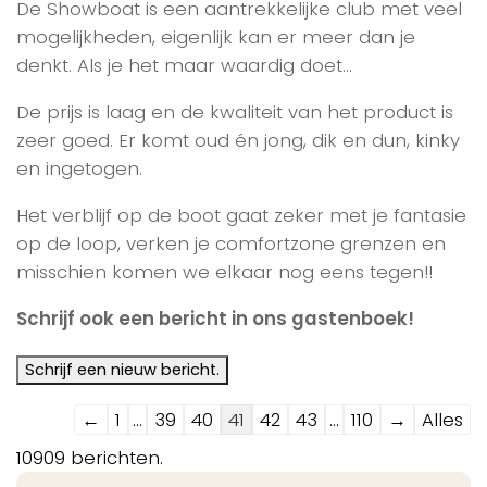
De Showboat is een aantrekkelijke club met veel
mogelijkheden, eigenlijk kan er meer dan je
denkt. Als je het maar waardig doet…
De prijs is laag en de kwaliteit van het product is
zeer goed. Er komt oud én jong, dik en dun, kinky
en ingetogen.
Het verblijf op de boot gaat zeker met je fantasie
op de loop, verken je comfortzone grenzen en
misschien komen we elkaar nog eens tegen!!
Schrijf ook een bericht in ons gastenboek!
Navigatie
←
1
...
39
40
41
42
43
...
110
→
Alles
door
10909 berichten.
de