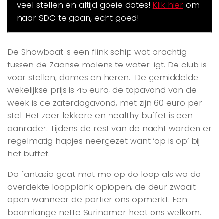
veel stellen en altijd goeie dates!
Klik hier
om
naar SDC te gaan, echt goed!
De Showboat is een flink schip wat prachtig
tussen de Zaanse molens te water ligt. De club is
voor stellen, dames en heren. De gemiddelde
wekelijkse prijs is 45 euro, de topavond van de
week is de zaterdagavond, met zijn 60 euro per
stel. Het zeer lekkere en healthy buffet is een
aanrader. Tijdens de rest van de nacht worden er
regelmatig hapjes neergezet want ‘op is op’ bij
het buffet.
De fantasie gaat met me op de loop als we de
overdekte loopplank oplopen, de deur zwaait
open wanneer de portier ons opmerkt. Een
boomlange nette Surinamer heet ons welkom.