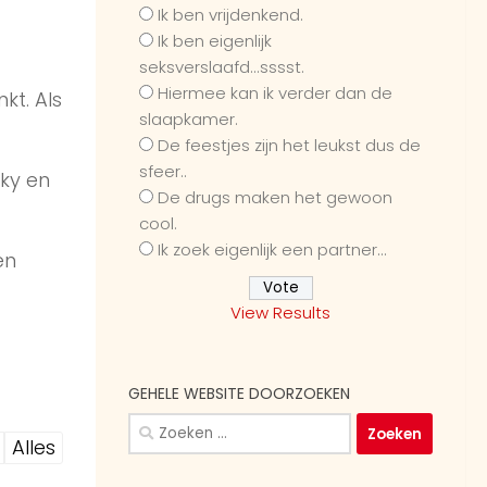
Ik ben vrijdenkend.
Ik ben eigenlijk
seksverslaafd...sssst.
Hiermee kan ik verder dan de
kt. Als
slaapkamer.
De feestjes zijn het leukst dus de
sfeer..
nky en
De drugs maken het gewoon
cool.
Ik zoek eigenlijk een partner...
en
View Results
GEHELE WEBSITE DOORZOEKEN
Zoeken
Alles
naar: