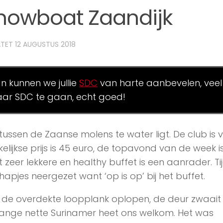
howboat Zaandijk
ATET
12 AUGUSTUS 2018
an kunnen we jullie
SDC
van harte aanbevelen, veel
ar SDC te gaan, echt goed!
tussen de Zaanse molens te water ligt. De club is 
lijkse prijs is 45 euro, de topavond van de week i
 zeer lekkere en healthy buffet is een aanrader. Ti
pjes neergezet want ‘op is op’ bij het buffet.
 de overdekte loopplank oplopen, de deur zwaait
ange nette Surinamer heet ons welkom. Het was