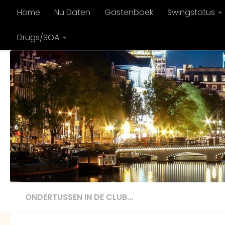
Home
Nu Daten
Gastenboek
Swingstatus
Doorgaan naar inhoud
Drugs/SOA
ONDERTUSSEN IN DE CLUB...