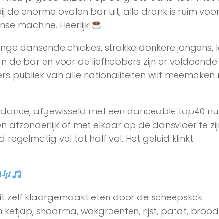
j de enorme ovalen bar uit, alle drank is ruim voo
se machine. Heerlijk!
onge dansende chickies, strakke donkere jongens, 
n de bar en voor de liefhebbers zijn er voldoende 
ers publiek van alle nationaliteiten wilt meemaken
en dance, afgewisseld met een danceable top40 n
 afzonderlijk of met elkaar op de dansvloer te zij
egelmatig vol tot half vol. Het geluid klinkt
it zelf klaargemaakt eten door de scheepskok.
etjap, shoarma, wokgroenten, rijst, patat, brood