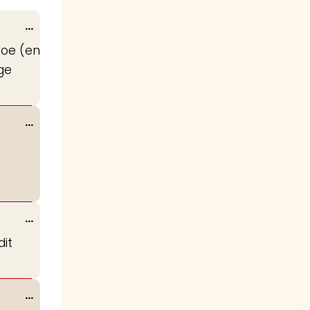
Wissel
...
deze
Hoe (en
metabox.
ge
Wissel
...
deze
metabox.
Wissel
...
deze
dit
metabox.
Wissel
...