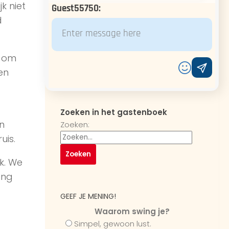
k niet
Guest55750
:
d
f om
en
Zoeken in het gastenboek
n
Zoeken:
uis.
k. We
ing
GEEF JE MENING!
Waarom swing je?
Simpel, gewoon lust.