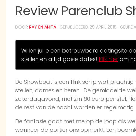
Review Parenclub S
DOOR
RAY EN ANITA
· GEPUBLICEERD
29 APRIL 2018
· GEÜPD
Willen jullie een betrouwbare datingsite d
stellen en altijd goeie dates!
Klik hier
om na
De Showboat is een flink schip wat prachtig 
stellen, dames en heren. De gemiddelde weke
zaterdagavond, met zijn 60 euro per stel. Het
de rest van de nacht worden er regelmatig ha
De fantasie gaat met me op de loop als we
wanneer de portier ons opmerkt. Een booml