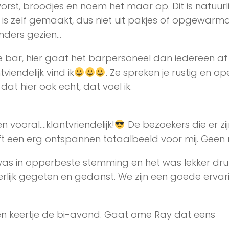
worst, broodjes en noem het maar op. Dit is natuurlij
is zelf gemaakt, dus niet uit pakjes of opgewarm
nders gezien…
 bar, hier gaat het barpersoneel dan iedereen a
iendelijk vind ik
. Ze spreken je rustig en op
at hier ook echt, dat voel ik.
en vooral….klantvriendelijk!
De bezoekers die er zij
 een erg ontspannen totaalbeeld voor mij. Geen r
as in opperbeste stemming en het was lekker dru
lijk gegeten en gedanst. We zijn een goede ervar
en keertje de bi-avond. Gaat ome Ray dat eens