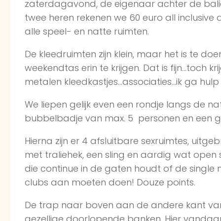
zaterdagavond, de eigenaar achter de bali
twee heren rekenen we 60 euro all inclusive 
alle speel- en natte ruimten.
De kleedruimten zijn klein, maar het is te d
weekendtas erin te krijgen. Dat is fijn…toch krij
metalen kleedkastjes…associaties…ik ga hulp
We liepen gelijk even een rondje langs de na
bubbelbadje van max. 5 personen en een g
Hierna zijn er 4 afsluitbare sexruimtes, uitge
met traliehek, een sling en aardig wat open 
die continue in de gaten houdt of de singl
clubs aan moeten doen! Douze points.
De trap naar boven aan de andere kant van 
gezellige doorlopende banken. Hier vandaan