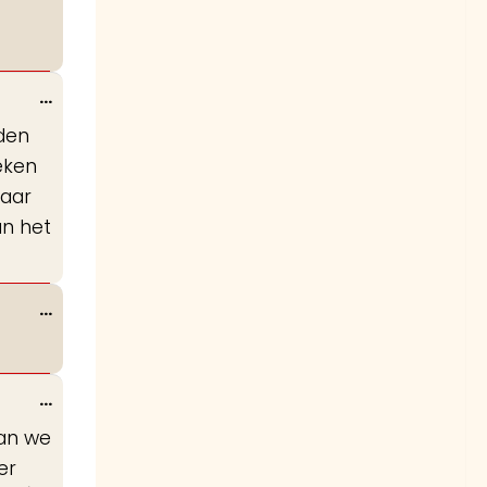
deze
metabox.
Wissel
...
deze
den
metabox.
eken
naar
an het
Wissel
...
deze
metabox.
Wissel
...
deze
aan we
metabox.
er