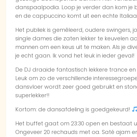
danspaalpodia. Loop je verder dan kom je bi
en de cappuccino komt uit een echte Italiaan
Het publiek is gemêleerd, oudere swingers, j
single dames die zaten lekker te keuvelen aa
mannen om een keus uit te maken. Als je div
je echt gaan. Ik vond het leuk in ieder geval!
De DJ draaide fantastisch lekkere trance 
Leuk om zo de verschillende interessegroepen
dansvloer wordt zeer goed gebruikt en stond r
superlekker!!
Kortom: de dansafdeling is goedgekeurd!
Het buffet gaat om 23:30 open en bestaat u
Ongeveer 20 rechauds met oa. Saté ajam en k