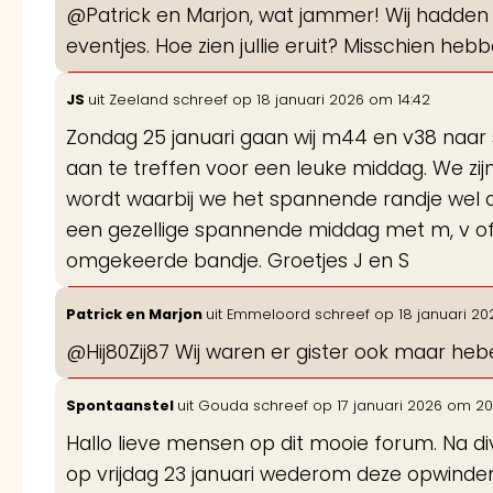
@Patrick en Marjon, wat jammer! Wij hadden 
eventjes. Hoe zien jullie eruit? Misschien h
JS
uit
Zeeland
schreef op
18 januari 2026
om
14:42
Zondag 25 januari gaan wij m44 en v38 naa
aan te treffen voor een leuke middag. We zij
wordt waarbij we het spannende randje wel op
een gezellige spannende middag met m, v of 
omgekeerde bandje. Groetjes J en S
Patrick en Marjon
uit
Emmeloord
schreef op
18 januari 20
@Hij80Zij87 Wij waren er gister ook maar heben
Spontaanstel
uit
Gouda
schreef op
17 januari 2026
om
20
Hallo lieve mensen op dit mooie forum. Na di
op vrijdag 23 januari wederom deze opwind