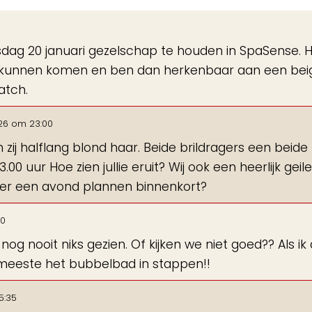
de
gastenboek-
nsdag 20 januari gezelschap te houden in SpaSense. 
lijst
ag kunnen komen en ben dan herkenbaar aan een bei
atch.
26
om
23:00
 zij halflang blond haar. Beide brildragers een beide
00 uur Hoe zien jullie eruit? Wij ook een heerlijk geile
eer een avond plannen binnenkort?
50
g nooit niks gezien. Of kijken we niet goed?? Als ik 
e meeste het bubbelbad in stappen!!
5:35