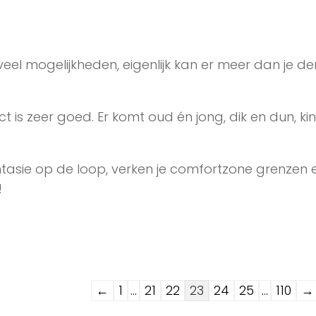
eel mogelijkheden, eigenlijk kan er meer dan je den
ct is zeer goed. Er komt oud én jong, dik en dun, ki
antasie op de loop, verken je comfortzone grenzen 
!
Navigatie
←
1
...
21
22
23
24
25
...
110
→
door