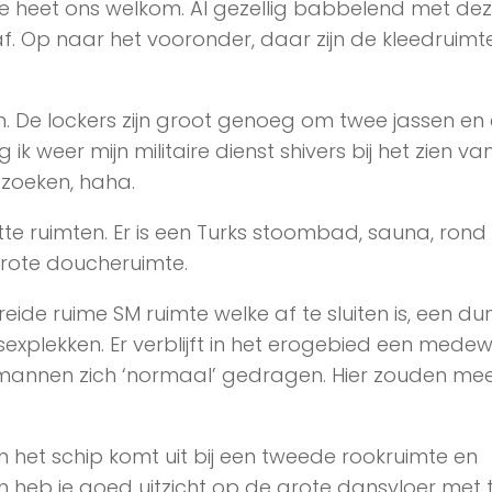
e heet ons welkom. Al gezellig babbelend met de
af. Op naar het vooronder, daar zijn de kleedruimt
oen. De lockers zijn groot genoeg om twee jassen en
g ik weer mijn militaire dienst shivers bij het zien va
 zoeken, haha.
tte ruimten. Er is een Turks stoombad, sauna, rond
rote doucheruimte.
breide ruime SM ruimte welke af te sluiten is, een d
sexplekken. Er verblijft in het erogebied een medew
e mannen zich ‘normaal’ gedragen. Hier zouden me
het schip komt uit bij een tweede rookruimte en
 heb je goed uitzicht op de grote dansvloer met