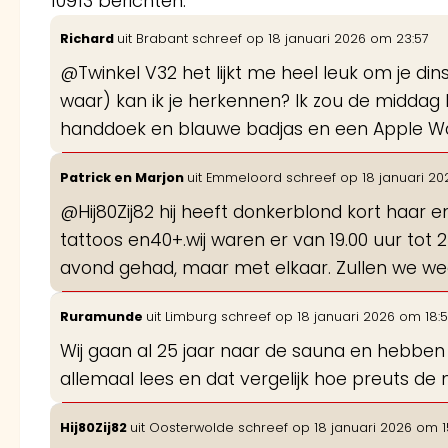
10913 berichten.
Richard
uit
Brabant
schreef op
18 januari 2026
om
23:57
@Twinkel V32 het lijkt me heel leuk om je di
waar) kan ik je herkennen? Ik zou de midd
handdoek en blauwe badjas en een Apple W
Patrick en Marjon
uit
Emmeloord
schreef op
18 januari 20
@Hij80Zij82 hij heeft donkerblond kort haar en
tattoos en40+.wij waren er van 19.00 uur tot 23.
avond gehad, maar met elkaar. Zullen we w
Ruramunde
uit
Limburg
schreef op
18 januari 2026
om
18:
Wij gaan al 25 jaar naar de sauna en hebben no
allemaal lees en dat vergelijk hoe preuts d
Hij80Zij82
uit
Oosterwolde
schreef op
18 januari 2026
om
1