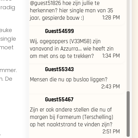
@guest51826 hoe zijn jullie te
rradig
herkennen? hier single man van 35
1:28 PM
jaar, gespierde bouw :)
leuke
Guest54599
single
Wij, agegappers (V33M58) zijn
 moet
vanavond in Azzurra… wie heeft zin
1:34 PM
om met ons op te trekken?
Guest55343
ummer.
n. De
Mensen die nu op busloo liggen?
2:43 PM
Guest55467
Zijn er ook andere stellen die nu of
morgen bij Formerum (Terschelling)
op het naaktstrand te vinden zijn?
2:51 PM
,