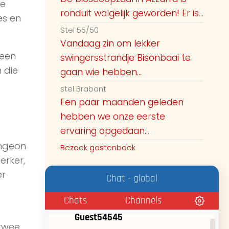
8:28 AM
rustige
ze
ronduit walgelijk geworden! Er is...
es en
8:28 AM
Gedeelte richting Schoorl
Stel 55/50
Vandaag zin om lekker
Guest51826
 een
swingersstrandje Bisonbaai te
We gaan ook naar het naakstrand in
n die
gaan wie hebben...
het twiske even lekker wandelen
stel Brabant
vanavond. Zal begin avond zijn.
Een paar maanden geleden
8:45 AM
hebben we onze eerste
Guest52947
ervaring opgedaan...
Vandaag lekker met zijn tweeën op
ungeon
Bezoek gastenboek
11:12 AM
strandje in vuren
erker,
er
Chat - global
Guest52585, we hebben geen
11:22 AM
interesse in mannen alleen.
Chats
Channels
Guest54545
 twee