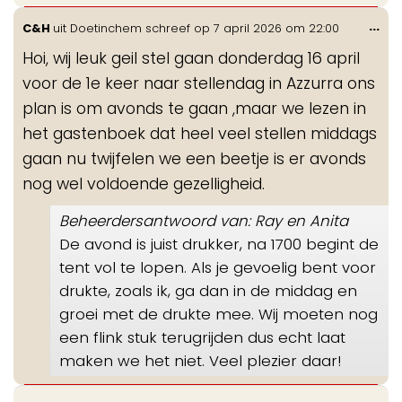
Wis
...
C&H
uit
Doetinchem
schreef op
7 april 2026
om
22:00
de
Hoi, wij leuk geil stel gaan donderdag 16 april
me
voor de 1e keer naar stellendag in Azzurra ons
plan is om avonds te gaan ,maar we lezen in
het gastenboek dat heel veel stellen middags
gaan nu twijfelen we een beetje is er avonds
nog wel voldoende gezelligheid.
Beheerdersantwoord van: Ray en Anita
De avond is juist drukker, na 1700 begint de
tent vol te lopen. Als je gevoelig bent voor
drukte, zoals ik, ga dan in de middag en
groei met de drukte mee. Wij moeten nog
een flink stuk terugrijden dus echt laat
maken we het niet. Veel plezier daar!