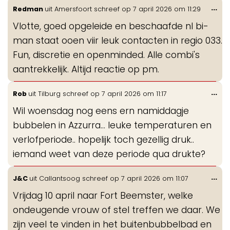
Wis
...
Redman
uit
Amersfoort
schreef op
7 april 2026
om
11:29
de
Vlotte, goed opgeleide en beschaafde nl bi-
me
man staat ooen viir leuk contacten in regio 033.
Fun, discretie en openminded. Alle combi's
aantrekkelijk. Altijd reactie op pm.
Wis
...
Rob
uit
Tilburg
schreef op
7 april 2026
om
11:17
de
Wil woensdag nog eens ern namiddagje
me
bubbelen in Azzurra... leuke temperaturen en
verlofperiode.. hopelijk toch gezellig druk..
iemand weet van deze periode qua drukte?
Wis
...
J&C
uit
Callantsoog
schreef op
7 april 2026
om
11:07
de
Vrijdag 10 april naar Fort Beemster, welke
me
ondeugende vrouw of stel treffen we daar. We
zijn veel te vinden in het buitenbubbelbad en