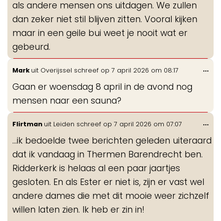
als andere mensen ons uitdagen. We zullen
dan zeker niet stil blijven zitten. Vooral kijken
maar in een geile bui weet je nooit wat er
gebeurd.
Wis
...
Mark
uit
Overijssel
schreef op
7 april 2026
om
08:17
de
Gaan er woensdag 8 april in de avond nog
me
mensen naar een sauna?
Wis
...
Flirtman
uit
Leiden
schreef op
7 april 2026
om
07:07
de
...ik bedoelde twee berichten geleden uiteraard
me
dat ik vandaag in Thermen Barendrecht ben.
Ridderkerk is helaas al een paar jaartjes
gesloten. En als Ester er niet is, zijn er vast wel
andere dames die met dit mooie weer zichzelf
willen laten zien. Ik heb er zin in!