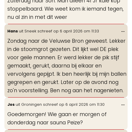
Zaterdag naar Son. Man alleen 41 Jr kale kop
me
stoppelbaard. Wie weet kom ik iemand tegen,
nu al zin in met dit weer
Wis
...
Hans
uit
Sneek
schreef op
6 april 2026
om
11:33
de
Zondag naar de Veluwse Bron geweest. Lekker
me
in de stoomgrot gezeten. Dit lijkt wel DE plek
voor geile mannen. Er werd lekker de pik stijf
gemaakt, gerukt, daarna bij elkaar en
vervolgens gepijpt. Ik ben heerlijk bij mijn ballen
gegrepen en gerukt. Later op de avond nog
zo'n voorstelling. Ben nog aan het nagenieten.
Wis
...
Jos
uit
Groningen
schreef op
6 april 2026
om
11:30
de
Goedemorgen! Wie gaan er morgen of
me
donderdag naar sauna Peize?