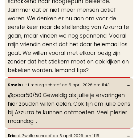
schokkend haar hoogtepunt beleefde.
Jammer dat er niet meer mensen actief
waren. We denken er nu aan om voor de
eerste keer naar de stellendag van Azzurra te
gaan, maar vinden we nog spannend. Vooral
mijn vriendin denkt dat het daar helemaal los
gaat. We willen vooral met elkaar bezig zijn
zonder dat het stiekem moet en ook kijken en
bekeken worden. Iemand tips?
Wis
...
Smeis
uit
Limburg
schreef op
5 april 2026
om
11:43
de
@paar50/50 Geweldig als jullie je ervaringen
me
hier zouden willen delen. Ook fijn om jullie eens
bij Azzurra te kunnen ontmoeten. Veel plezier
maandag. .
Wis
...
Eric
uit
Zwolle
schreef op
5 april 2026
om
11:15