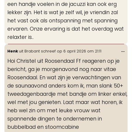
een handje voelen in de jacuzzi kan ook erg
lekker zijn. Het is wat je zelf wil, je vriendin zal
het vast ook als ontspanning met spanning
ervaren. Onze ervaring is dat het overdag wat
relaxter is..
Wis
...
Henk
uit
Brabant
schreef op
6 april 2026
om
21:11
de
Hoi Christel uit Roosendaal Ff reageren op je
me
bericht, ga je morgenavond nog naar vitae
Roosendaal. En wat zijn je verwachtingen van
de saunaavond anders kom ik, man slank 50+
tweedagenbaardje met bandje om linker enkel,
wel met jou genieten. Laat maar wat horen, ik
heb wel zin om met leuke vrouw wat
spannende dingen te ondernemen in
bubbelbad en stoomcabine