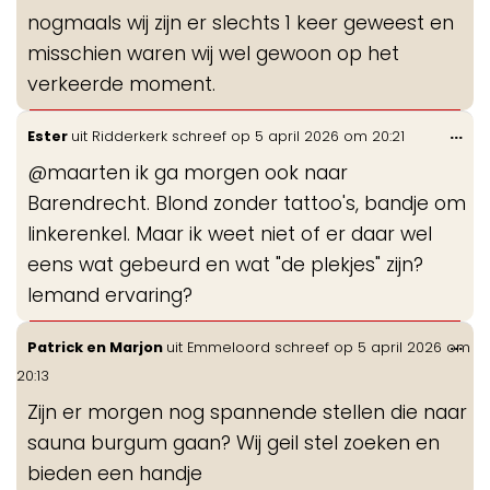
nogmaals wij zijn er slechts 1 keer geweest en
misschien waren wij wel gewoon op het
verkeerde moment.
Wis
...
Ester
uit
Ridderkerk
schreef op
5 april 2026
om
20:21
de
@maarten ik ga morgen ook naar
me
Barendrecht. Blond zonder tattoo's, bandje om
linkerenkel. Maar ik weet niet of er daar wel
eens wat gebeurd en wat "de plekjes" zijn?
Iemand ervaring?
Wis
...
Patrick en Marjon
uit
Emmeloord
schreef op
5 april 2026
om
de
20:13
me
Zijn er morgen nog spannende stellen die naar
sauna burgum gaan? Wij geil stel zoeken en
bieden een handje