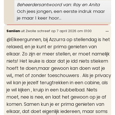
Beheerdersantwoord van: Ray en Anita
Och jees jongen, een eerste indruk maar
je maar 1 keer hoor…
Wis
...
Sanlian
uit
Zwolle
schreef op
7 april 2026
om
01:00
de
@Elkeergunnen, bij Azzurra op stellendag is het
me
relaxed, en je kunt er prima genieten van
elkaar. Zo zijn er meer stellen, er moet namelijk
niets! Het leuke is daar dat je idd niets stiekem
hoeft te doen,maar gewoon kan doen wat je
wil,, met of zonder toeschouwers . Als je privacy
wil kan je jezelf terugtrekken in een cabine, als
je wil kijken , kruip in een bubbelbad. Niets
moet, nee is nee, en laat het gewoon op je af
komen. Samen kun je er prima genieten van
elkaar, dat doet eigenlijk iedereen, maar soms