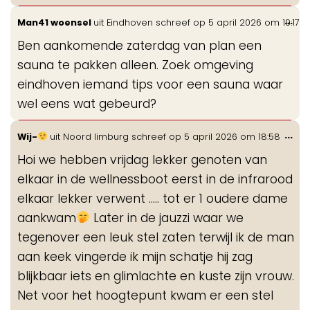
Wis
...
Man41 woensel
uit
Eindhoven
schreef op
5 april 2026
om
19:17
de
Ben aankomende zaterdag van plan een
me
sauna te pakken alleen. Zoek omgeving
eindhoven iemand tips voor een sauna waar
wel eens wat gebeurd?
Wis
...
Wij-
uit
Noord limburg
schreef op
5 april 2026
om
18:58
de
Hoi we hebben vrijdag lekker genoten van
me
elkaar in de wellnessboot eerst in de infrarood
elkaar lekker verwent ..... tot er 1 oudere dame
aankwam
Later in de jauzzi waar we
tegenover een leuk stel zaten terwijl ik de man
aan keek vingerde ik mijn schatje hij zag
blijkbaar iets en glimlachte en kuste zijn vrouw.
Net voor het hoogtepunt kwam er een stel