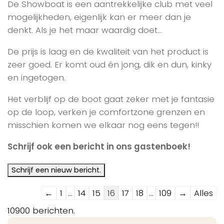
De Showboat is een aantrekkelijke club met veel
mogelijkheden, eigenlijk kan er meer dan je
denkt. Als je het maar waardig doet…
De prijs is laag en de kwaliteit van het product is
zeer goed. Er komt oud én jong, dik en dun, kinky
en ingetogen.
Het verblijf op de boot gaat zeker met je fantasie
op de loop, verken je comfortzone grenzen en
misschien komen we elkaar nog eens tegen!!
Schrijf ook een bericht in ons gastenboek!
Navigatie
←
1
...
14
15
16
17
18
...
109
→
Alles
door
10900 berichten.
de