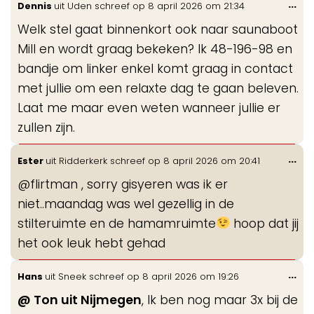
Wis
...
Dennis
uit
Uden
schreef op
8 april 2026
om
21:34
gastenboek-
de
lijst
Welk stel gaat binnenkort ook naar saunaboot
me
Mill en wordt graag bekeken? Ik 48-196-98 en
bandje om linker enkel komt graag in contact
met jullie om een relaxte dag te gaan beleven.
Laat me maar even weten wanneer jullie er
zullen zijn.
Wis
...
Ester
uit
Ridderkerk
schreef op
8 april 2026
om
20:41
de
@flirtman , sorry gisyeren was ik er
me
niet..maandag was wel gezellig in de
stilteruimte en de hamamruimte
hoop dat jij
het ook leuk hebt gehad
Wis
...
Hans
uit
Sneek
schreef op
8 april 2026
om
19:26
de
@ Ton uit Nijmegen
, Ik ben nog maar 3x bij de
me