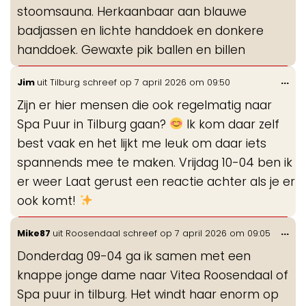
stoomsauna. Herkaanbaar aan blauwe
badjassen en lichte handdoek en donkere
handdoek. Gewaxte pik ballen en billen
Wis
...
Jim
uit
Tilburg
schreef op
7 april 2026
om
09:50
de
Zijn er hier mensen die ook regelmatig naar
me
Spa Puur in Tilburg gaan?
Ik kom daar zelf
best vaak en het lijkt me leuk om daar iets
spannends mee te maken. Vrijdag 10-04 ben ik
er weer Laat gerust een reactie achter als je er
ook komt!
Wis
...
Mike87
uit
Roosendaal
schreef op
7 april 2026
om
09:05
de
Donderdag 09-04 ga ik samen met een
me
knappe jonge dame naar Vitea Roosendaal of
Spa puur in tilburg. Het windt haar enorm op