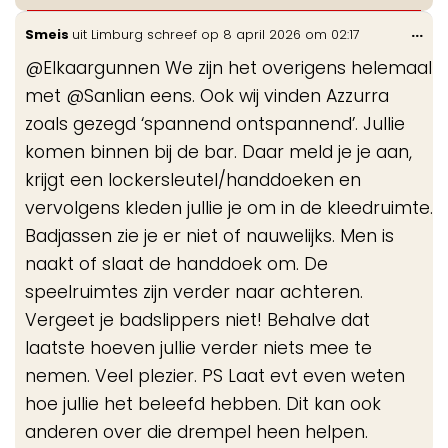
Wis
...
Smeis
uit
Limburg
schreef op
8 april 2026
om
02:17
de
@Elkaargunnen We zijn het overigens helemaal
me
met @Sanlian eens. Ook wij vinden Azzurra
zoals gezegd ‘spannend ontspannend’. Jullie
komen binnen bij de bar. Daar meld je je aan,
krijgt een lockersleutel/handdoeken en
vervolgens kleden jullie je om in de kleedruimte.
Badjassen zie je er niet of nauwelijks. Men is
naakt of slaat de handdoek om. De
speelruimtes zijn verder naar achteren.
Vergeet je badslippers niet! Behalve dat
laatste hoeven jullie verder niets mee te
nemen. Veel plezier. PS Laat evt even weten
hoe jullie het beleefd hebben. Dit kan ook
anderen over die drempel heen helpen.