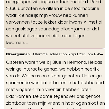
aangelopen wij gingen er toen maar uit. Rond
20.30 uur zaten we alleen in de stoomcabine
waar ik eindelijk mijn vrouw heb kunnen
verwennen tot ze lekker klaar kwam. Al met al
een geslaagde saunadag alleen jammer dat
we het stel vd jacuzzi niet meer tegen
kwamen.....
Wis
...
Elkeergunnen
uit
Bemmel
schreef op
5 april 2026
om
17:45
de
Gisteren waren we bij Blue in Helmond. Helaas
me
weinige interactie gehad, we hebben heerlijk
van de Wellness en elkaar genoten. Het enige
spannende was dat ik buiten in het bubbelbad
met vingeren mijn vriendin hebben laten
klaarkomen. De dame tegenover ons genoot
zichtbaar toen mijn vriendin haar ogen sloot en