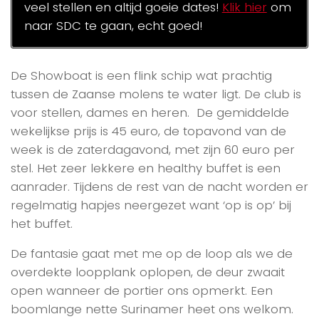
veel stellen en altijd goeie dates!
Klik hier
om
naar SDC te gaan, echt goed!
De Showboat is een flink schip wat prachtig
tussen de Zaanse molens te water ligt. De club is
voor stellen, dames en heren. De gemiddelde
wekelijkse prijs is 45 euro, de topavond van de
week is de zaterdagavond, met zijn 60 euro per
stel. Het zeer lekkere en healthy buffet is een
aanrader. Tijdens de rest van de nacht worden er
regelmatig hapjes neergezet want ‘op is op’ bij
het buffet.
De fantasie gaat met me op de loop als we de
overdekte loopplank oplopen, de deur zwaait
open wanneer de portier ons opmerkt. Een
boomlange nette Surinamer heet ons welkom.