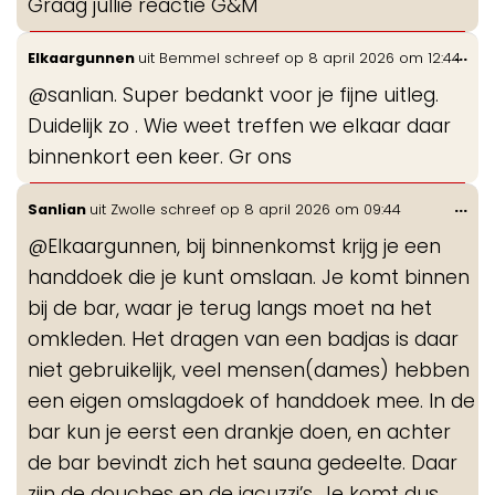
Graag jullie reactie G&M
Wis
...
Elkaargunnen
uit
Bemmel
schreef op
8 april 2026
om
12:44
de
@sanlian. Super bedankt voor je fijne uitleg.
me
Duidelijk zo . Wie weet treffen we elkaar daar
binnenkort een keer. Gr ons
Wis
...
Sanlian
uit
Zwolle
schreef op
8 april 2026
om
09:44
de
@Elkaargunnen, bij binnenkomst krijg je een
me
handdoek die je kunt omslaan. Je komt binnen
bij de bar, waar je terug langs moet na het
omkleden. Het dragen van een badjas is daar
niet gebruikelijk, veel mensen(dames) hebben
een eigen omslagdoek of handdoek mee. In de
bar kun je eerst een drankje doen, en achter
de bar bevindt zich het sauna gedeelte. Daar
zijn de douches en de jacuzzi’s. Je komt dus