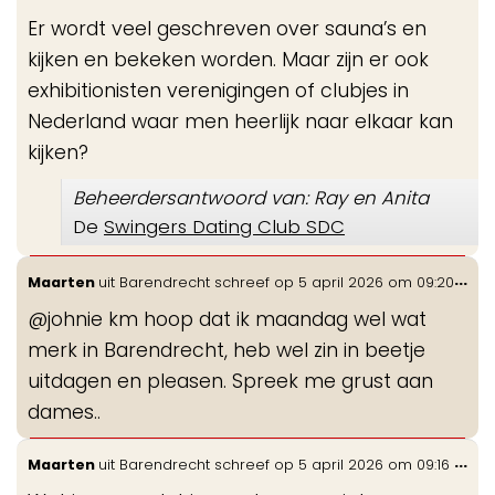
de
Er wordt veel geschreven over sauna’s en
me
kijken en bekeken worden. Maar zijn er ook
exhibitionisten verenigingen of clubjes in
Nederland waar men heerlijk naar elkaar kan
kijken?
Beheerdersantwoord van: Ray en Anita
De
Swingers Dating Club SDC
Wis
...
Maarten
uit
Barendrecht
schreef op
5 april 2026
om
09:20
de
@johnie km hoop dat ik maandag wel wat
me
merk in Barendrecht, heb wel zin in beetje
uitdagen en pleasen. Spreek me grust aan
dames..
Wis
...
Maarten
uit
Barendrecht
schreef op
5 april 2026
om
09:16
de