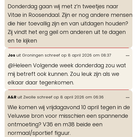
de
Donderdag gaan wij met z’n tweetjes naar
me
Vitae in Roosendaal. Zijn er nog andere mensen
die hier toevallig zijn en van uitdagen houden?
Zij vindt het erg geil om anderen uit te dagen
en te kijken
Wis
...
Jos
uit
Groningen
schreef op
8 april 2026
om
08:37
de
@Heleen Volgende week donderdag zou wat
me
mij betreft ook kunnen. Zou leuk zijn als we
elkaar daar tegenkomen.
Wis
...
A&R
uit
Zwolle
schreef op
8 april 2026
om
06:36
de
Wie komen wij vrijdagavond 10 april tegen in de
me
Veluwse bron voor misschien een spannende
ontmoeting? V36 en m38 beide een
normaal/sportief figuur.