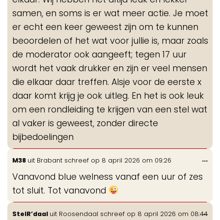
samen, en soms is er wat meer actie. Je moet
er echt een keer geweest zijn om te kunnen
beoordelen of het wat voor jullie is, maar zoals
de moderator ook aangeeft; tegen 17 uur
wordt het vaak drukker en zijn er veel mensen
die elkaar daar treffen. Alsje voor de eerste x
daar komt krijg je ook uitleg. En het is ook leuk
om een rondleiding te krijgen van een stel wat
al vaker is geweest, zonder directe
bijbedoelingen
Wis
...
M38
uit
Brabant
schreef op
8 april 2026
om
09:26
de
Vanavond blue welness vanaf een uur of zes
me
tot sluit. Tot vanavond
Wis
...
StelR’daal
uit
Roosendaal
schreef op
8 april 2026
om
08:44