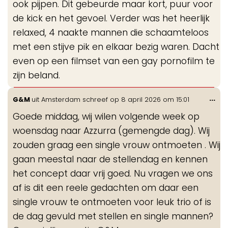
ook pijpen. Dit gebeurde maar kort, puur voor
de kick en het gevoel. Verder was het heerlijk
relaxed, 4 naakte mannen die schaamteloos
met een stijve pik en elkaar bezig waren. Dacht
even op een filmset van een gay pornofilm te
zijn beland.
Wis
...
G&M
uit
Amsterdam
schreef op
8 april 2026
om
15:01
de
Goede middag, wij wilen volgende week op
me
woensdag naar Azzurra (gemengde dag). Wij
zouden graag een single vrouw ontmoeten . Wij
gaan meestal naar de stellendag en kennen
het concept daar vrij goed. Nu vragen we ons
af is dit een reele gedachten om daar een
single vrouw te ontmoeten voor leuk trio of is
de dag gevuld met stellen en single mannen?