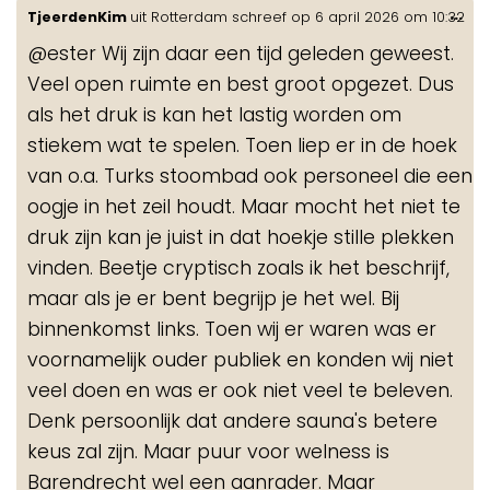
Wis
...
TjeerdenKim
uit
Rotterdam
schreef op
6 april 2026
om
10:32
de
@ester Wij zijn daar een tijd geleden geweest.
me
Veel open ruimte en best groot opgezet. Dus
als het druk is kan het lastig worden om
stiekem wat te spelen. Toen liep er in de hoek
van o.a. Turks stoombad ook personeel die een
oogje in het zeil houdt. Maar mocht het niet te
druk zijn kan je juist in dat hoekje stille plekken
vinden. Beetje cryptisch zoals ik het beschrijf,
maar als je er bent begrijp je het wel. Bij
binnenkomst links. Toen wij er waren was er
voornamelijk ouder publiek en konden wij niet
veel doen en was er ook niet veel te beleven.
Denk persoonlijk dat andere sauna's betere
keus zal zijn. Maar puur voor welness is
Barendrecht wel een aanrader. Maar