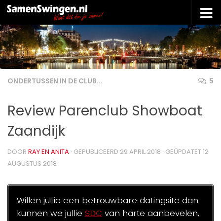
Doorgaan naar inhoud
ONDERTUSSEN IN DE CLUB...
5
Review Parenclub Showboat
Zaandijk
DOOR
RAY EN ANITA
· GEPUBLICEERD
29 APRIL 2018
· GEÜPDATET
12
AUGUSTUS 2018
Willen jullie een betrouwbare datingsite dan
kunnen we jullie
SDC
van harte aanbevelen,