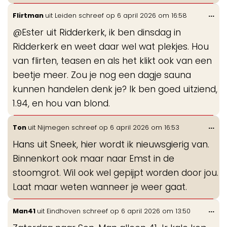
Wis
...
Flirtman
uit
Leiden
schreef op
6 april 2026
om
16:58
de
@Ester uit Ridderkerk, ik ben dinsdag in
me
Ridderkerk en weet daar wel wat plekjes. Hou
van flirten, teasen en als het klikt ook van een
beetje meer. Zou je nog een dagje sauna
kunnen handelen denk je? Ik ben goed uitziend,
1.94, en hou van blond.
Wis
...
Ton
uit
Nijmegen
schreef op
6 april 2026
om
16:53
de
Hans uit Sneek, hier wordt ik nieuwsgierig van.
me
Binnenkort ook maar naar Emst in de
stoomgrot. Wil ook wel gepijpt worden door jou.
Laat maar weten wanneer je weer gaat.
Wis
...
Man41
uit
Eindhoven
schreef op
6 april 2026
om
13:50
de