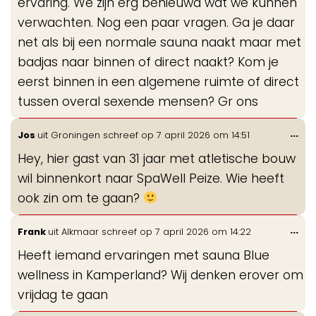
ervaring. We zijn erg benieuwd wat we kunnen
verwachten. Nog een paar vragen. Ga je daar
net als bij een normale sauna naakt maar met
badjas naar binnen of direct naakt? Kom je
eerst binnen in een algemene ruimte of direct
tussen overal sexende mensen? Gr ons
Wis
...
Jos
uit
Groningen
schreef op
7 april 2026
om
14:51
de
Hey, hier gast van 31 jaar met atletische bouw
me
wil binnenkort naar SpaWell Peize. Wie heeft
ook zin om te gaan?
Wis
...
Frank
uit
Alkmaar
schreef op
7 april 2026
om
14:22
de
Heeft iemand ervaringen met sauna Blue
me
wellness in Kamperland? Wij denken erover om
vrijdag te gaan