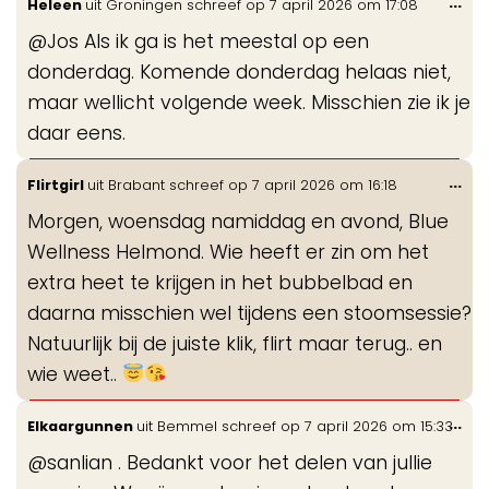
Wis
...
Heleen
uit
Groningen
schreef op
7 april 2026
om
17:08
de
@Jos Als ik ga is het meestal op een
me
donderdag. Komende donderdag helaas niet,
maar wellicht volgende week. Misschien zie ik je
daar eens.
Wis
...
Flirtgirl
uit
Brabant
schreef op
7 april 2026
om
16:18
de
Morgen, woensdag namiddag en avond, Blue
me
Wellness Helmond. Wie heeft er zin om het
extra heet te krijgen in het bubbelbad en
daarna misschien wel tijdens een stoomsessie?
Natuurlijk bij de juiste klik, flirt maar terug.. en
wie weet..
Wis
...
Elkaargunnen
uit
Bemmel
schreef op
7 april 2026
om
15:33
de
@sanlian . Bedankt voor het delen van jullie
me