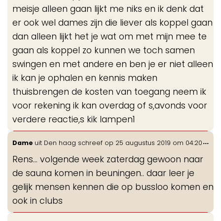
meisje alleen gaan lijkt me niks en ik denk dat
er ook wel dames zijn die liever als koppel gaan
dan alleen lijkt het je wat om met mijn mee te
gaan als koppel zo kunnen we toch samen
swingen en met andere en ben je er niet alleen
ik kan je ophalen en kennis maken
thuisbrengen de kosten van toegang neem ik
voor rekening ik kan overdag of s,avonds voor
verdere reactie,s kik lampen1
Wis
...
Dame
uit
Den haag
schreef op
25 augustus 2019
om
04:20
de
Rens... volgende week zaterdag gewoon naar
me
de sauna komen in beuningen.. daar leer je
gelijk mensen kennen die op bussloo komen en
ook in clubs