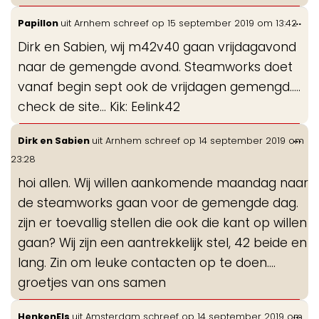
Wis
...
Papillon
uit
Arnhem
schreef op
15 september 2019
om
13:42
de
Dirk en Sabien, wij m42v40 gaan vrijdagavond
me
naar de gemengde avond. Steamworks doet
vanaf begin sept ook de vrijdagen gemengd.....
check de site... Kik: Eelink42
Wis
...
Dirk en Sabien
uit
Arnhem
schreef op
14 september 2019
om
de
23:28
me
hoi allen. Wij willen aankomende maandag naar
de steamworks gaan voor de gemengde dag.
zijn er toevallig stellen die ook die kant op willen
gaan? Wij zijn een aantrekkelijk stel, 42 beide en
lang. Zin om leuke contacten op te doen....
groetjes van ons samen
Wis
...
HenkenEls
uit
Amsterdam
schreef op
14 september 2019
om