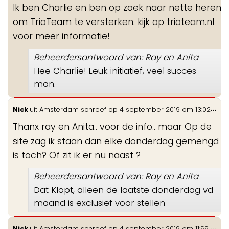
Ik ben Charlie en ben op zoek naar nette heren
me
om TrioTeam te versterken. kijk op trioteam.nl
voor meer informatie!
Beheerdersantwoord van: Ray en Anita
Hee Charlie! Leuk initiatief, veel succes
man.
Wis
...
Nick
uit
Amsterdam
schreef op
4 september 2019
om
13:02
de
Thanx ray en Anita.. voor de info.. maar Op de
me
site zag ik staan dan elke donderdag gemengd
is toch? Of zit ik er nu naast ?
Beheerdersantwoord van: Ray en Anita
Dat Klopt, alleen de laatste donderdag vd
maand is exclusief voor stellen
Wis
...
Nick
uit
Amsterdam
schreef op
4 september 2019
om
11:59