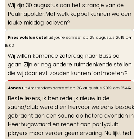
Wij zijn 30 augustus aan het strandje van de
Paulinapolder.Met welk koppel kunnen we een
leuke middag beleven?
Wis
...
Fries volslank stel
uit
joure
schreef op
29 augustus 2019
om
de
15:02
me
Wij willen komende zaterdag naar Bussloo
gaan. Zijn er nog andere ruimdenkende stellen
die wij daar evt. zouden kunnen 'ontmoeten'?
Wis
...
Jonas
uit
Amsterdam
schreef op
28 augustus 2019
om
15:40
de
Beste lezers, ik ben redelijk nieuw in de
me
sauna/club wereld en hiervoor weleens bezoek
gebracht aan een sauna op hetero avonden in
Heerhugowaard en recent aan partyclub
players maar verder geen ervaring. Nu lijkt het