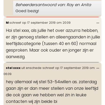
Beheerdersantwoord van: Ray en Anita
Goed bezig!
Wis
...
M
schreef op
17 september 2019
om
20:09
de
Hoi stel xxxx, als jullie het over azzurra hebben,
me
er zijn genoeg stellen en alleengaanden in jullie
leeftijdscategorie (tussen 40 en 60) normaal
gesproken. Maar ook ouder en jonger zijn er
aanwezig.
Wis
...
stel xxxx
uit
enschede
schreef op
17 september 2019
om
de
06:09
me
hey allemaal wij stel 53-54willen as. zaterdag
gaan zijn er dan meer stellen van onze leeftijd
die ook gaan we hebben wel zin in leuke
contacten wij zijn beide bi