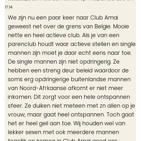
de
17:14
me
We zijn nu een paar keer naar Club Amai
geweest net over de grens van Belgie. Mooie
nette en heel actieve club. Als je van een
parenclub houdt waar actieve stellen en single
mannen zijn moet je daar echt eens naar toe.
De single mannen zijn niet opdringerig. Ze
hebben een streng deur beleid waardoor de
soms erg opdringerige buitenlandse mannen
van Noord-Afrkaanse afkomt er niet meer
inkomen. Dit zorgt voor een hele ontspannen
sfeer. Ze duiken niet meteen met zn allen op je
vrouw, maar gaat heel ontspannen. Toch gaat
het er heel geil aan toe. Wij houden wel van
lekker sexen met ook meerdere mannen
tegelijk en komen in Club Amai goed ons