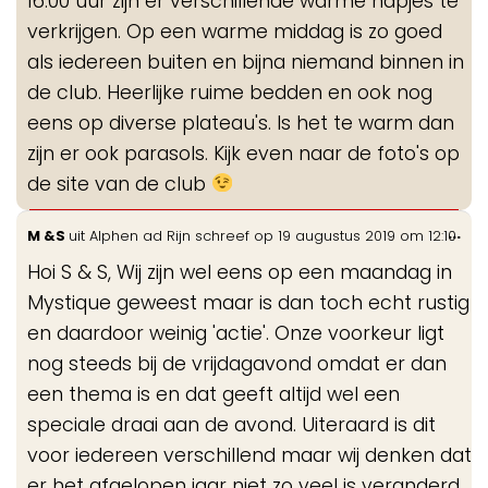
16:00 uur zijn er verschillende warme hapjes te
verkrijgen. Op een warme middag is zo goed
als iedereen buiten en bijna niemand binnen in
de club. Heerlijke ruime bedden en ook nog
eens op diverse plateau's. Is het te warm dan
zijn er ook parasols. Kijk even naar de foto's op
de site van de club
Wis
...
M &S
uit
Alphen ad Rijn
schreef op
19 augustus 2019
om
12:10
de
Hoi S & S, Wij zijn wel eens op een maandag in
me
Mystique geweest maar is dan toch echt rustig
en daardoor weinig 'actie'. Onze voorkeur ligt
nog steeds bij de vrijdagavond omdat er dan
een thema is en dat geeft altijd wel een
speciale draai aan de avond. Uiteraard is dit
voor iedereen verschillend maar wij denken dat
er het afgelopen jaar niet zo veel is veranderd.