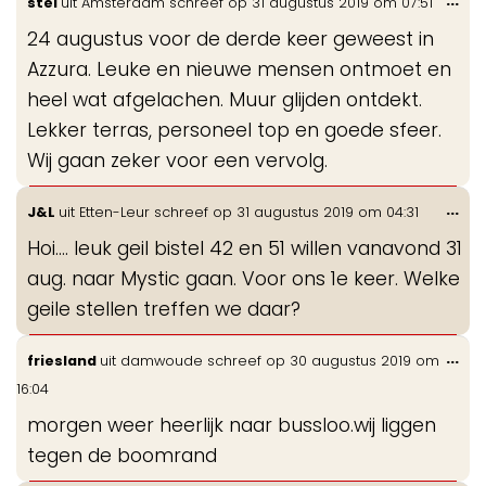
stel
uit
Amsterdam
schreef op
31 augustus 2019
om
07:51
de
24 augustus voor de derde keer geweest in
me
Azzura. Leuke en nieuwe mensen ontmoet en
heel wat afgelachen. Muur glijden ontdekt.
Lekker terras, personeel top en goede sfeer.
Wij gaan zeker voor een vervolg.
Wis
...
J&L
uit
Etten-Leur
schreef op
31 augustus 2019
om
04:31
de
Hoi.... leuk geil bistel 42 en 51 willen vanavond 31
me
aug. naar Mystic gaan. Voor ons 1e keer. Welke
geile stellen treffen we daar?
Wis
...
friesland
uit
damwoude
schreef op
30 augustus 2019
om
de
16:04
me
morgen weer heerlijk naar bussloo.wij liggen
tegen de boomrand