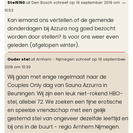
Wis
...
Stel5150
uit
Den Bosch
schreef op
19 september 2019
om
gastenboek-
de
10:53
lijst
me
Kan iemand ons vertellen of de gemende
donderdagen bij Azzura nog goed bezocht
worden door stellen? Is voor ons weer even
geleden (afgelopen winter).
Wis
...
Ouder stel
uit
Arnhem - Nijmegen
schreef op
19 september
de
2019
om
10:39
me
Wij gaan met enige regelmaat naar de
Couples Only dag van Sauna Azzurra in
Beuningen. Wij zijn een leuk niet-rokend HBO-
stel, allebei 72. We zoeken een fijne erotische
en speelse vriendschap met een gelijk
gestemd stel van ongeveer dezelfde leeftijd en
bij ons in de buurt - regio Arnhem Nijmegen.