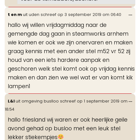
Wis
...
t en m
uit
uden
schreef op
3 september 2019
om
06:40
de
hallo wij willen vrijdagmiddag naar de
me
gemengde dag gaan in steamworks arnhem
wie komen er ook we zijn onervaren en maken
graag kennis met een ander stel m52 vr 52 zij
houd van een iets hardere aanpak en
geschoren welk stel komt ook op vrijdag kennis
maken en dan zien we wel wat er van komt kik
lampen1
Wis
...
L&I
uit
omgeving buslloo
schreef op
1 september 2019
om
de
18:54
me
hallo friesland wij waren er ook heerlijke geile
avond gehad op busloo met een leuk stel
lekker stiekempjes