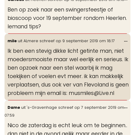
de
Ben op zoek naar een swingersfeestje of
me
bioscoop voor 19 september rondom Heerlen.
Iemand tips?
Wis
...
mile
uit
ALmere
schreef op
9 september 2019
om
18:17
de
Ik ben een stevig dikke licht getinte man, niet
me
moedersmooiste maar wel eerlijk en serieus. Ik
ben opzoek naar een stel waarbij ik mag
toekijken of voelen evt meer. ik kan makkelijk
verplaatsen, dus ook ver van Flevoland is geen
probleem mijn email is: musmiles@Live.nl
Wis
...
Dame
uit
's-Gravenhage
schreef op
7 september 2019
om
de
07:59
me
Nico de zaterdag is echt leuk om te beginnen..
dan niet in de avond gelijk maar eerder in de