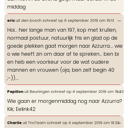
middag
Wis
...
eric
uit
den bosch
schreef op
6 september 2019
om
19:13
de
Hoi... hier lange man van 197, kop met krullen,
me
normaal postuur, natuurlijk fris en glad op de
goede plekken gaat morgen naar Azzurra.... wie
o wie heeft zin om daar af te spreken... ben bi
en heb een voorkeur voor de wat oudere
mannen en vrouwen (oja, ben zelf begin 40
;-))....
Wis
...
Papillon
uit
Beuningen
schreef op
4 september 2019
om
18:33
de
Wie gaan er morgenmiddag nog naar Azzurra?
me
Kik; Eelink42
Wis
...
Charlie
uit
TrioTeam
schreef op
4 september 2019
om
16:32
de