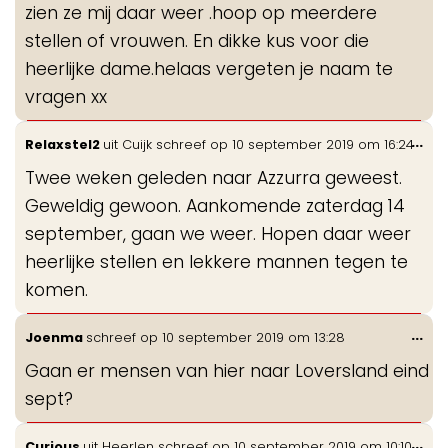
zien ze mij daar weer .hoop op meerdere
stellen of vrouwen. En dikke kus voor die
heerlijke dame.helaas vergeten je naam te
vragen xx
Wis
...
Relaxstel2
uit
Cuijk
schreef op
10 september 2019
om
16:24
de
Twee weken geleden naar Azzurra geweest.
me
Geweldig gewoon. Aankomende zaterdag 14
september, gaan we weer. Hopen daar weer
heerlijke stellen en lekkere mannen tegen te
komen.
Wis
...
Joenma
schreef op
10 september 2019
om
13:28
de
Gaan er mensen van hier naar Loversland eind
me
sept?
Wis
...
Curious
uit
Heerlen
schreef op
10 september 2019
om
10:10