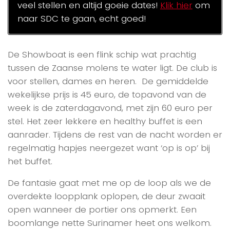
veel stellen en altijd goeie dates!
Klik hier
om
naar SDC te gaan, echt goed!
De Showboat is een flink schip wat prachtig
tussen de Zaanse molens te water ligt. De club is
voor stellen, dames en heren. De gemiddelde
wekelijkse prijs is 45 euro, de topavond van de
week is de zaterdagavond, met zijn 60 euro per
stel. Het zeer lekkere en healthy buffet is een
aanrader. Tijdens de rest van de nacht worden er
regelmatig hapjes neergezet want ‘op is op’ bij
het buffet.
De fantasie gaat met me op de loop als we de
overdekte loopplank oplopen, de deur zwaait
open wanneer de portier ons opmerkt. Een
boomlange nette Surinamer heet ons welkom.