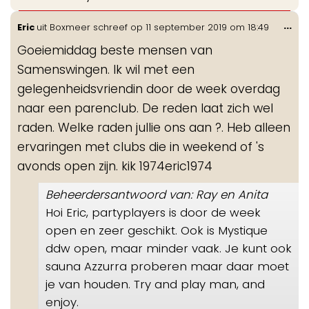
Wis
...
Eric
uit
Boxmeer
schreef op
11 september 2019
om
18:49
de
Goeiemiddag beste mensen van
me
Samenswingen. Ik wil met een
gelegenheidsvriendin door de week overdag
naar een parenclub. De reden laat zich wel
raden. Welke raden jullie ons aan ?. Heb alleen
ervaringen met clubs die in weekend of 's
avonds open zijn. kik 1974eric1974
Beheerdersantwoord van: Ray en Anita
Hoi Eric, partyplayers is door de week
open en zeer geschikt. Ook is Mystique
ddw open, maar minder vaak. Je kunt ook
sauna Azzurra proberen maar daar moet
je van houden. Try and play man, and
enjoy.