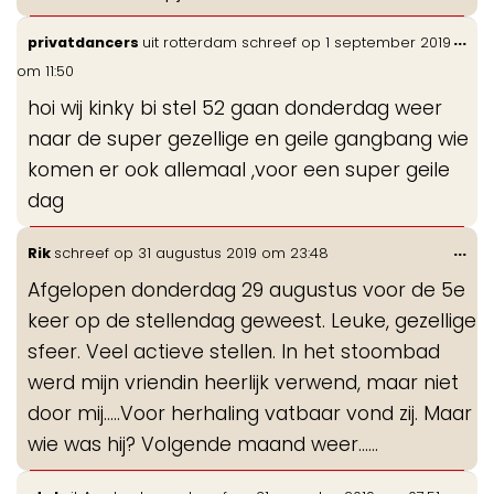
Wis
...
privatdancers
uit
rotterdam
schreef op
1 september 2019
de
om
11:50
me
hoi wij kinky bi stel 52 gaan donderdag weer
naar de super gezellige en geile gangbang wie
komen er ook allemaal ,voor een super geile
dag
Wis
...
Rik
schreef op
31 augustus 2019
om
23:48
de
Afgelopen donderdag 29 augustus voor de 5e
me
keer op de stellendag geweest. Leuke, gezellige
sfeer. Veel actieve stellen. In het stoombad
werd mijn vriendin heerlijk verwend, maar niet
door mij.....Voor herhaling vatbaar vond zij. Maar
wie was hij? Volgende maand weer......
Wis
...