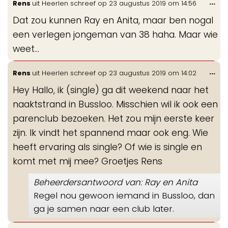
Wis
...
Rens
uit
Heerlen
schreef op
23 augustus 2019
om
14:56
de
Dat zou kunnen Ray en Anita, maar ben nogal
me
een verlegen jongeman van 38 haha. Maar wie
weet...
Wis
...
Rens
uit
Heerlen
schreef op
23 augustus 2019
om
14:02
de
Hey Hallo, ik (single) ga dit weekend naar het
me
naaktstrand in Bussloo. Misschien wil ik ook een
parenclub bezoeken. Het zou mijn eerste keer
zijn. Ik vindt het spannend maar ook eng. Wie
heeft ervaring als single? Of wie is single en
komt met mij mee? Groetjes Rens
Beheerdersantwoord van: Ray en Anita
Regel nou gewoon iemand in Bussloo, dan
ga je samen naar een club later.