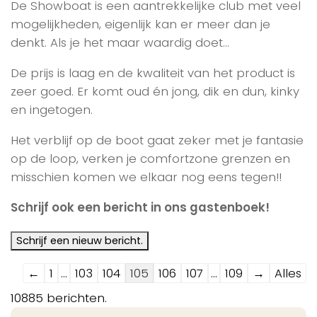
De Showboat is een aantrekkelijke club met veel
mogelijkheden, eigenlijk kan er meer dan je
denkt. Als je het maar waardig doet…
De prijs is laag en de kwaliteit van het product is
zeer goed. Er komt oud én jong, dik en dun, kinky
en ingetogen.
Het verblijf op de boot gaat zeker met je fantasie
op de loop, verken je comfortzone grenzen en
misschien komen we elkaar nog eens tegen!!
Schrijf ook een bericht in ons gastenboek!
Navigatie
←
1
...
103
104
105
106
107
...
109
→
Alles
door
10885 berichten.
de