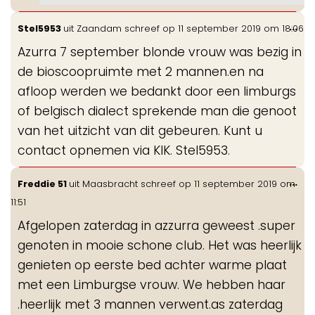
Wis
...
Stel5953
uit
Zaandam
schreef op
11 september 2019
om
18:06
de
Azurra 7 september blonde vrouw was bezig in
me
de bioscoopruimte met 2 mannen.en na
afloop werden we bedankt door een limburgs
of belgisch dialect sprekende man die genoot
van het uitzicht van dit gebeuren. Kunt u
contact opnemen via KIK. Stel5953.
Wis
...
Freddie 51
uit
Maasbracht
schreef op
11 september 2019
om
de
11:51
me
Afgelopen zaterdag in azzurra geweest .super
genoten in mooie schone club. Het was heerlijk
genieten op eerste bed achter warme plaat
met een Limburgse vrouw. We hebben haar
.heerlijk met 3 mannen verwent.as zaterdag