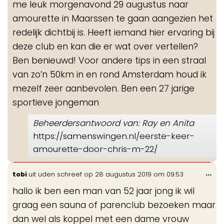
me leuk morgenavond 29 augustus naar
amourette in Maarssen te gaan aangezien het
redelijk dichtbij is. Heeft iemand hier ervaring bij
deze club en kan die er wat over vertellen?
Ben benieuwd! Voor andere tips in een straal
van zo’n 50km in en rond Amsterdam houd ik
mezelf zeer aanbevolen. Ben een 27 jarige
sportieve jongeman
Beheerdersantwoord van: Ray en Anita
https://samenswingen.nl/eerste-keer-
amourette-door-chris-m-22/
Wis
...
tobi
uit
uden
schreef op
28 augustus 2019
om
09:53
de
hallo ik ben een man van 52 jaar jong ik wil
me
graag een sauna of parenclub bezoeken maar
dan wel als koppel met een dame vrouw