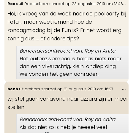
Wis
...
Roos
uit
Doetinchem
schreef op
23 augustus 2019
om
13:46
de
Hoi, ik vroeg van de week naar de poolparty bij
me
Fata.... maar weet iemand hoe de
zondagmiddag bij de Fun is? Er het wordt erg
zonnig dus..... of andere tips?
Beheerdersantwoord van: Ray en Anita
Het buitenzwembad is helaas niets meer
dan een vijverachtig, klein, ondiep ding.
We vonden het geen aanrader.
Wis
...
benb
uit
arnhem
schreef op
21 augustus 2019
om
16:27
de
wij stel gaan vanavond naar azzura zijn er meer
me
stellen
Beheerdersantwoord van: Ray en Anita
Als dat niet zo is heb je heeeel veel