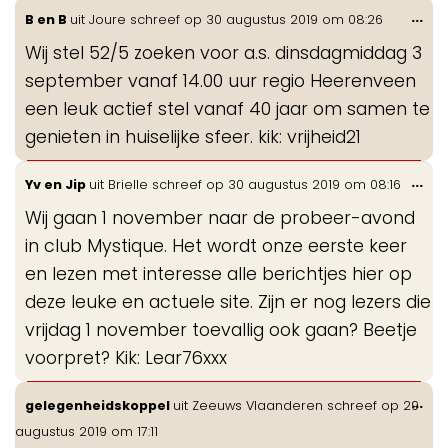
Wis
...
B en B
uit
Joure
schreef op
30 augustus 2019
om
08:26
de
Wij stel 52/5 zoeken voor a.s. dinsdagmiddag 3
me
september vanaf 14.00 uur regio Heerenveen
een leuk actief stel vanaf 40 jaar om samen te
genieten in huiselijke sfeer. kik: vrijheid21
Wis
...
Yv en Jip
uit
Brielle
schreef op
30 augustus 2019
om
08:16
de
Wij gaan 1 november naar de probeer-avond
me
in club Mystique. Het wordt onze eerste keer
en lezen met interesse alle berichtjes hier op
deze leuke en actuele site. Zijn er nog lezers die
vrijdag 1 november toevallig ook gaan? Beetje
voorpret? Kik: Lear76xxx
Wis
...
gelegenheidskoppel
uit
Zeeuws Vlaanderen
schreef op
29
de
augustus 2019
om
17:11
me