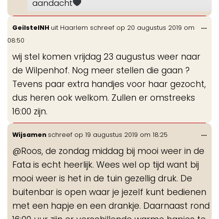
aandacht
Wis
...
GeilstelNH
uit
Haarlem
schreef op
20 augustus 2019
om
de
08:50
me
wij stel komen vrijdag 23 augustus weer naar
de Wilpenhof. Nog meer stellen die gaan ?
Tevens paar extra handjes voor haar gezocht,
dus heren ook welkom. Zullen er omstreeks
16:00 zijn.
Wis
...
Wijsamen
schreef op
19 augustus 2019
om
18:25
de
@Roos, de zondag middag bij mooi weer in de
me
Fata is echt heerlijk. Wees wel op tijd want bij
mooi weer is het in de tuin gezellig druk. De
buitenbar is open waar je jezelf kunt bedienen
met een hapje en een drankje. Daarnaast rond