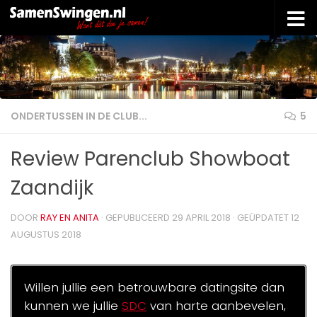
Doorgaan naar inhoud
ONDERTUSSEN IN DE CLUB...
5
Review Parenclub Showboat
Zaandijk
DOOR
RAY EN ANITA
· GEPUBLICEERD
29 APRIL 2018
· GEÜPDATET
12
AUGUSTUS 2018
Willen jullie een betrouwbare datingsite dan
kunnen we jullie
SDC
van harte aanbevelen,