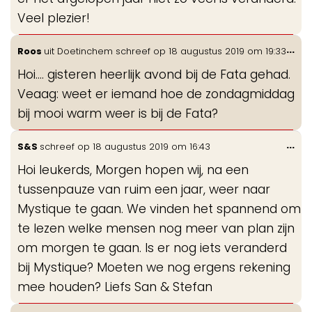
Veel plezier!
Wis
...
Roos
uit
Doetinchem
schreef op
18 augustus 2019
om
19:33
de
Hoi.... gisteren heerlijk avond bij de Fata gehad.
me
Veaag: weet er iemand hoe de zondagmiddag
bij mooi warm weer is bij de Fata?
Wis
...
S&S
schreef op
18 augustus 2019
om
16:43
de
Hoi leukerds, Morgen hopen wij, na een
me
tussenpauze van ruim een jaar, weer naar
Mystique te gaan. We vinden het spannend om
te lezen welke mensen nog meer van plan zijn
om morgen te gaan. Is er nog iets veranderd
bij Mystique? Moeten we nog ergens rekening
mee houden? Liefs San & Stefan