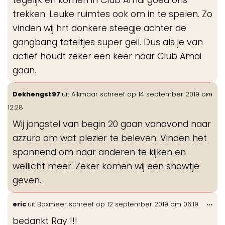
trekken. Leuke ruimtes ook om in te spelen. Zo
vinden wij hrt donkere steegje achter de
gangbang tafeltjes super geil. Dus als je van
actief houdt zeker een keer naar Club Amai
gaan.
Wis
...
Dekhengst97
uit
Alkmaar
schreef op
14 september 2019
om
de
12:28
me
Wij jongstel van begin 20 gaan vanavond naar
azzura om wat plezier te beleven. Vinden het
spannend om naar anderen te kijken en
wellicht meer. Zeker komen wij een showtje
geven.
Wis
...
eric
uit
Boxmeer
schreef op
12 september 2019
om
06:19
de
bedankt Ray !!!
me