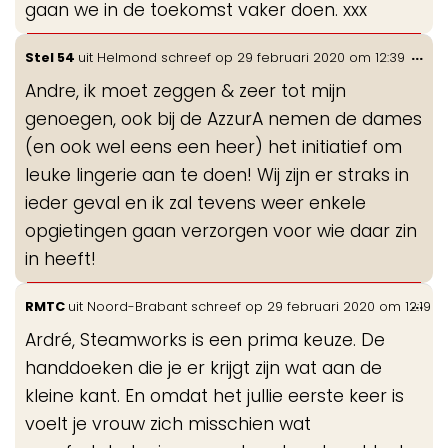
gaan we in de toekomst vaker doen. xxx
Wis
...
Stel 54
uit
Helmond
schreef op
29 februari 2020
om
12:39
de
Andre, ik moet zeggen & zeer tot mijn
me
genoegen, ook bij de AzzurA nemen de dames
(en ook wel eens een heer) het initiatief om
leuke lingerie aan te doen! Wij zijn er straks in
ieder geval en ik zal tevens weer enkele
opgietingen gaan verzorgen voor wie daar zin
in heeft!
Wis
...
RMTC
uit
Noord-Brabant
schreef op
29 februari 2020
om
12:19
de
Ardré, Steamworks is een prima keuze. De
me
handdoeken die je er krijgt zijn wat aan de
kleine kant. En omdat het jullie eerste keer is
voelt je vrouw zich misschien wat