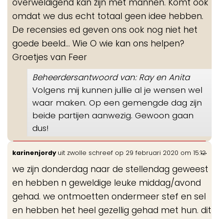
overweldigend kan zijn met mannen. Komt ook
omdat we dus echt totaal geen idee hebben.
De recensies ed geven ons ook nog niet het
goede beeld... Wie O wie kan ons helpen?
Groetjes van Feer
Beheerdersantwoord van: Ray en Anita
Volgens mij kunnen jullie al je wensen wel
waar maken. Op een gemengde dag zijn
beide partijen aanwezig. Gewoon gaan
dus!
Wis
...
karinenjordy
uit
zwolle
schreef op
29 februari 2020
om
15:12
de
we zijn donderdag naar de stellendag geweest
me
en hebben n geweldige leuke middag/avond
gehad. we ontmoetten ondermeer stef en sel
en hebben het heel gezellig gehad met hun. dit