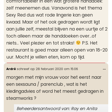
comfortabeler in een wat grotere handdoek:
zelf meenemen dus. Vanavond is het thema
Sexy Red dus wat rode lingerie kan geen
kwaad. Maar of het ook gedragen wordt ligt
aan jullie zelf, meestal blijven na een uurtje of 2
toch alleen maar de handdoeken over...of
niets... Veel plezier en tot straks!
P.S. Het
restaurant is goed maar alleen open van 18-20
uur. Mocht je willen eten, kom op tijd.
Wis
...
Ardré
schreef op
28 februari 2020
om
15:06
de
morgen met mijn vrouw voor het eerst naar
me
een sexsauna / parenclub , wat is het
kledingadvies of word het meest gedragen in
steamworks ?
Beheerdersantwoord van: Ray en Anita