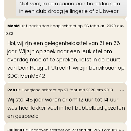
Niet veel, in een sauna een handdoek en
in een club draag je lingerie of clubwear
Wis
...
MenM
uit
Utrecht/den haag
schreef op
28 februari 2020
om
de
10:32
me
Hoi, wij zijn een gelegenheidsstel van 51 en 56
jaar. Wij zijn op zoek naar een leuk stel om
overdag mee af te spreken, liefst in de buurt
van Den Haag of Utrecht. wij zijn bereikbaar op
SDC: MenM542
Wis
...
Rob
uit
Hoogland
schreef op
27 februari 2020
om
20:13
de
Wij stel 48 jaar waren er om 12 uur tot 14 uur
me
was heel lekker veel in het bubbelbad gezeten
en gespeeld
Wis
...
Julie30
uit
Eindhoven
schreef op
27 februari 2020
om
18:37