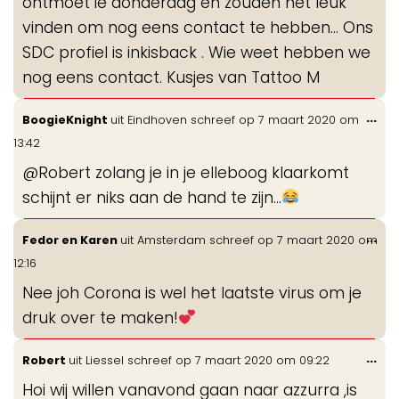
ontmoet ie donderdag en zouden het leuk
vinden om nog eens contact te hebben... Ons
SDC profiel is inkisback . Wie weet hebben we
nog eens contact. Kusjes van Tattoo M
Wis
...
BoogieKnight
uit
Eindhoven
schreef op
7 maart 2020
om
de
13:42
me
@Robert zolang je in je elleboog klaarkomt
schijnt er niks aan de hand te zijn...
Wis
...
Fedor en Karen
uit
Amsterdam
schreef op
7 maart 2020
om
de
12:16
me
Nee joh Corona is wel het laatste virus om je
druk over te maken!
Wis
...
Robert
uit
Liessel
schreef op
7 maart 2020
om
09:22
de
Hoi wij willen vanavond gaan naar azzurra ,is
me