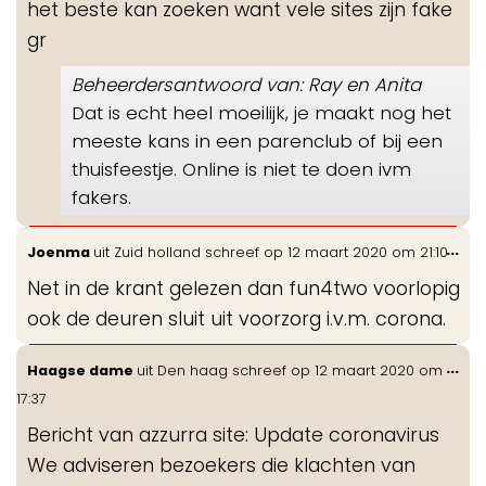
het beste kan zoeken want vele sites zijn fake
gr
Beheerdersantwoord van: Ray en Anita
Dat is echt heel moeilijk, je maakt nog het
meeste kans in een parenclub of bij een
thuisfeestje. Online is niet te doen ivm
fakers.
Wis
...
Joenma
uit
Zuid holland
schreef op
12 maart 2020
om
21:10
de
Net in de krant gelezen dan fun4two voorlopig
me
ook de deuren sluit uit voorzorg i.v.m. corona.
Wis
...
Haagse dame
uit
Den haag
schreef op
12 maart 2020
om
de
17:37
me
Bericht van azzurra site: Update coronavirus
We adviseren bezoekers die klachten van