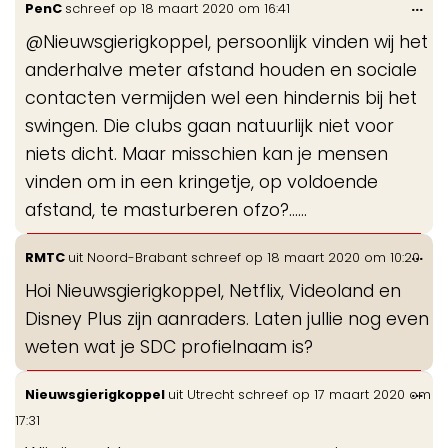
Wis
...
PenC
schreef op
18 maart 2020
om
16:41
gastenboek-
de
lijst
@Nieuwsgierigkoppel, persoonlijk vinden wij het
me
anderhalve meter afstand houden en sociale
contacten vermijden wel een hindernis bij het
swingen. Die clubs gaan natuurlijk niet voor
niets dicht. Maar misschien kan je mensen
vinden om in een kringetje, op voldoende
afstand, te masturberen ofzo?......
Wis
...
RMTC
uit
Noord-Brabant
schreef op
18 maart 2020
om
10:20
de
Hoi Nieuwsgierigkoppel, Netflix, Videoland en
me
Disney Plus zijn aanraders. Laten jullie nog even
weten wat je SDC profielnaam is?
Wis
...
Nieuwsgierigkoppel
uit
Utrecht
schreef op
17 maart 2020
om
de
17:31
me