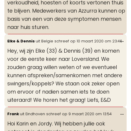
verkoudheid, hoesten of koorts vertonen thuis
te blijven. Medewerkers van Azzurra kunnen op
basis van een van deze symptomen mensen
naar huis sturen.
Wis
...
Elke & Dennis
uit
Belgie
schreef op
10 maart 2020
om
23:46
de
Hey, wij zijn Elke (33) & Dennis (39) en komen
me
voor de eerste keer naar Loversland. We
zouden graag willen weten of we eventueel
kunnen afspreken/samenkomen met andere
swingers/koppels? We staan ook zeker open
om ervoor of nadien samen iets te doen
uiteraard! We horen het graag! Liefs, E&D
Wis
...
Frank
uit
Eindhoven
schreef op
9 maart 2020
om
13:54
de
Hoi Karin en Jordy. Wij hebben jullie ook
me