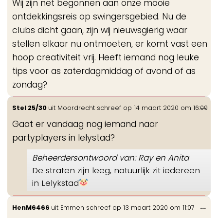
Wij zijn net begonnen aan onze mooie
ontdekkingsreis op swingersgebied. Nu de
clubs dicht gaan, zijn wij nieuwsgierig waar
stellen elkaar nu ontmoeten, er komt vast een
hoop creativiteit vrij. Heeft iemand nog leuke
tips voor as zaterdagmiddag of avond of as
zondag?
Wis
...
Stel 25/30
uit
Moordrecht
schreef op
14 maart 2020
om
16:09
de
Gaat er vandaag nog iemand naar
me
partyplayers in lelystad?
Beheerdersantwoord van: Ray en Anita
De straten zijn leeg, natuurlijk zit iedereen
in Lelykstad
Wis
...
HenM6466
uit
Emmen
schreef op
13 maart 2020
om
11:07
de