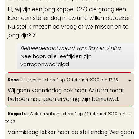
de
Hi, wij zijn een jong koppel (27) die graag een
me
keer een stellendag in azzurra willen bezoeken.
Nu stel ik mezelf de vraag of we misschien te
jong zijn? X
Beheerdersantwoord van: Ray en Anita
Nee hoor, alle leeftijden zijn
vertegenwoordigd.
Wis
...
Rene
uit
Heesch
schreef op
27 februari 2020
om
13:25
de
Wij gaan vanmiddag ook naar Azzurra maar
me
hebben nog geen ervaring. Zijn benieuwd.
Wis
...
Koppel
uit
Geldermalsen
schreef op
27 februari 2020
om
de
09:23
me
Vanmiddag lekker naar de stellendag Wie gaan