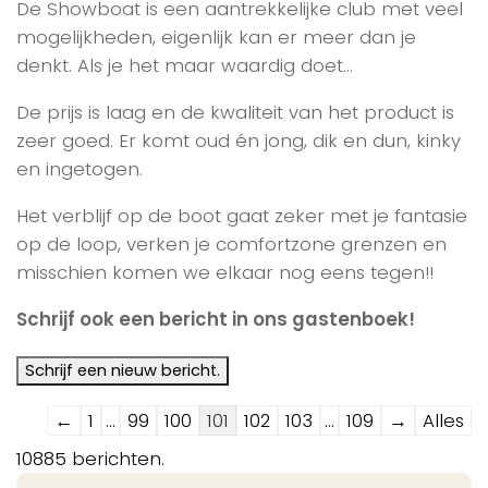
De Showboat is een aantrekkelijke club met veel
mogelijkheden, eigenlijk kan er meer dan je
denkt. Als je het maar waardig doet…
De prijs is laag en de kwaliteit van het product is
zeer goed. Er komt oud én jong, dik en dun, kinky
en ingetogen.
Het verblijf op de boot gaat zeker met je fantasie
op de loop, verken je comfortzone grenzen en
misschien komen we elkaar nog eens tegen!!
Schrijf ook een bericht in ons gastenboek!
Navigatie
←
1
...
99
100
101
102
103
...
109
→
Alles
door
10885 berichten.
de