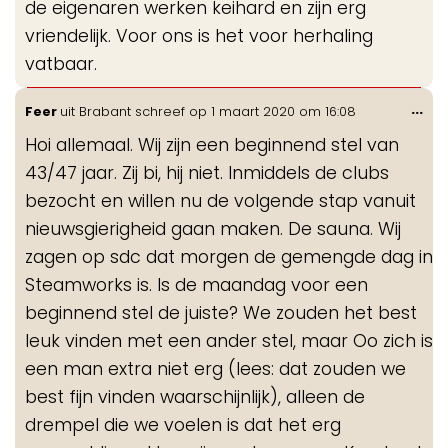
de eigenaren werken keihard en zijn erg
vriendelijk. Voor ons is het voor herhaling
vatbaar.
Wis
...
Feer
uit
Brabant
schreef op
1 maart 2020
om
16:08
de
Hoi allemaal. Wij zijn een beginnend stel van
me
43/47 jaar. Zij bi, hij niet. Inmiddels de clubs
bezocht en willen nu de volgende stap vanuit
nieuwsgierigheid gaan maken. De sauna. Wij
zagen op sdc dat morgen de gemengde dag in
Steamworks is. Is de maandag voor een
beginnend stel de juiste? We zouden het best
leuk vinden met een ander stel, maar Oo zich is
een man extra niet erg (lees: dat zouden we
best fijn vinden waarschijnlijk), alleen de
drempel die we voelen is dat het erg