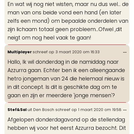
En wat wij nog niet wisten, maar nu dus wel... de
man van ons beide vond een hand (en later
zelfs een mond) om bepaalde onderdelen van
zijn lichaam totaal geen probleem...Ofwel ,dit
neigt om nog heel vaak te gaan!
Wis
...
Multiplayer
schreef op
3 maart 2020
om
16:33
de
Hallo, Ik wil donderdag in de namiddag naar
me
Azzurra gaan. Echter ben ik een alleengaande
hetro jongeman van 24 die helemaal nieuw is
in dit concept. Is dit is geschikte dag om te
gaan en zijn er meerdere 'jonge mensen'?
Wis
...
Stef&Sal
uit
Den Bosch
schreef op
1 maart 2020
om
19:58
de
Afgelopen donderdagavond op de stellendag
me
hebben wij voor het eerst Azzurra bezocht. Dit