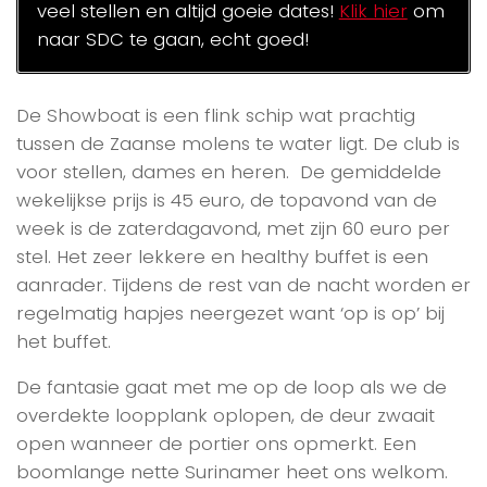
veel stellen en altijd goeie dates!
Klik hier
om
naar SDC te gaan, echt goed!
De Showboat is een flink schip wat prachtig
tussen de Zaanse molens te water ligt. De club is
voor stellen, dames en heren. De gemiddelde
wekelijkse prijs is 45 euro, de topavond van de
week is de zaterdagavond, met zijn 60 euro per
stel. Het zeer lekkere en healthy buffet is een
aanrader. Tijdens de rest van de nacht worden er
regelmatig hapjes neergezet want ‘op is op’ bij
het buffet.
De fantasie gaat met me op de loop als we de
overdekte loopplank oplopen, de deur zwaait
open wanneer de portier ons opmerkt. Een
boomlange nette Surinamer heet ons welkom.