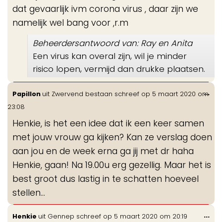
dat gevaarlijk ivm corona virus , daar zijn we
namelijk wel bang voor ,r.m
Beheerdersantwoord van: Ray en Anita
Een virus kan overal zijn, wil je minder
risico lopen, vermijd dan drukke plaatsen.
Wis
...
Papillon
uit
Zwervend bestaan
schreef op
5 maart 2020
om
de
23:08
me
Henkie, is het een idee dat ik een keer samen
met jouw vrouw ga kijken? Kan ze verslag doen
aan jou en de week erna ga jij met dr haha
Henkie, gaan! Na 19.00u erg gezellig. Maar het is
best groot dus lastig in te schatten hoeveel
stellen...
Wis
...
Henkie
uit
Gennep
schreef op
5 maart 2020
om
20:19