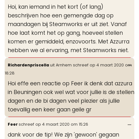
de
Hoi, kan iemand in het kort (of lang)
me
beschrijven hoe een gemengde dag op
maandagen bij Steamworks er uit ziet. Vanaf
hoe laat komt het op gang, hoeveel stellen
komen er gemiddeld, enzovoorts. Met Azzurra
hebben we al ervaring, met Steamworks niet.
Wis
...
Richardenpriscella
uit
Arnhem
schreef op
4 maart 2020
om
de
18:28
me
Hoi effe een reactie op Feer ik denk dat azzura
in Beuningen ook wel wat voor jullie is de stellen
dagen en de bi dagen veel plezier als jullie
toevallig een keer gaan geile gr
Wis
...
Feer
schreef op
4 maart 2020
om
15:26
de
dank voor de tip! We zijn 'gewoon' gegaan
me