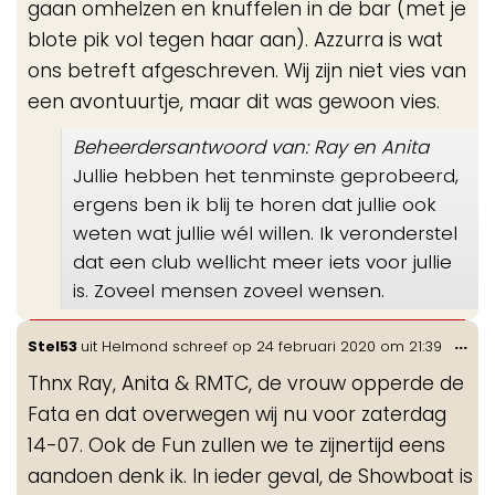
gaan omhelzen en knuffelen in de bar (met je
blote pik vol tegen haar aan). Azzurra is wat
ons betreft afgeschreven. Wij zijn niet vies van
een avontuurtje, maar dit was gewoon vies.
Beheerdersantwoord van: Ray en Anita
Jullie hebben het tenminste geprobeerd,
ergens ben ik blij te horen dat jullie ook
weten wat jullie wél willen. Ik veronderstel
dat een club wellicht meer iets voor jullie
is. Zoveel mensen zoveel wensen.
Wis
...
Stel53
uit
Helmond
schreef op
24 februari 2020
om
21:39
de
Thnx Ray, Anita & RMTC, de vrouw opperde de
me
Fata en dat overwegen wij nu voor zaterdag
14-07. Ook de Fun zullen we te zijnertijd eens
aandoen denk ik. In ieder geval, de Showboat is