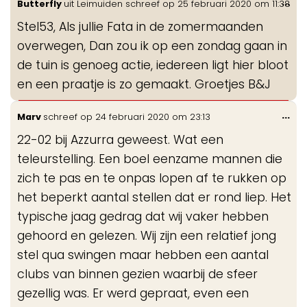
Wis
...
Butterfly
uit
Leimuiden
schreef op
25 februari 2020
om
11:38
de
Stel53, Als jullie Fata in de zomermaanden
me
overwegen, Dan zou ik op een zondag gaan in
de tuin is genoeg actie, iedereen ligt hier bloot
en een praatje is zo gemaakt. Groetjes B&J
Wis
...
Marv
schreef op
24 februari 2020
om
23:13
de
22-02 bij Azzurra geweest. Wat een
me
teleurstelling. Een boel eenzame mannen die
zich te pas en te onpas lopen af te rukken op
het beperkt aantal stellen dat er rond liep. Het
typische jaag gedrag dat wij vaker hebben
gehoord en gelezen. Wij zijn een relatief jong
stel qua swingen maar hebben een aantal
clubs van binnen gezien waarbij de sfeer
gezellig was. Er werd gepraat, even een