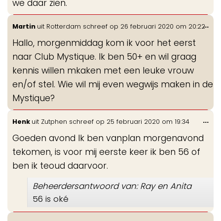
we daar zien.
Wis
...
Martin
uit
Rotterdam
schreef op
26 februari 2020
om
20:22
de
Hallo, morgenmiddag kom ik voor het eerst
me
naar Club Mystique. Ik ben 50+ en wil graag
kennis willen mkaken met een leuke vrouw
en/of stel. Wie wil mij even wegwijs maken in de
Mystique?
Wis
...
Henk
uit
Zutphen
schreef op
25 februari 2020
om
19:34
de
Goeden avond Ik ben vanplan morgenavond
me
tekomen, is voor mij eerste keer ik ben 56 of
ben ik teoud daarvoor.
Beheerdersantwoord van: Ray en Anita
56 is oké