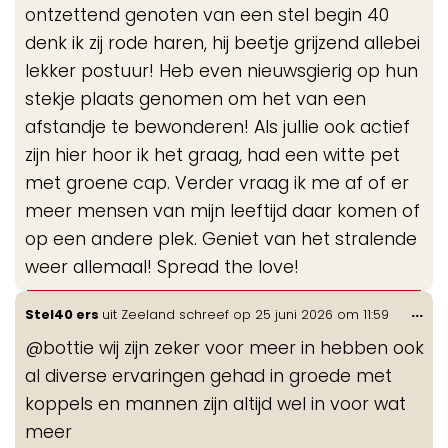
ontzettend genoten van een stel begin 40
denk ik zij rode haren, hij beetje grijzend allebei
lekker postuur! Heb even nieuwsgierig op hun
stekje plaats genomen om het van een
afstandje te bewonderen! Als jullie ook actief
zijn hier hoor ik het graag, had een witte pet
met groene cap. Verder vraag ik me af of er
meer mensen van mijn leeftijd daar komen of
op een andere plek. Geniet van het stralende
weer allemaal! Spread the love!
Wis
...
Stel40 ers
uit
Zeeland
schreef op
25 juni 2026
om
11:59
de
@bottie wij zijn zeker voor meer in hebben ook
me
al diverse ervaringen gehad in groede met
koppels en mannen zijn altijd wel in voor wat
meer