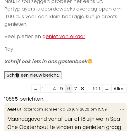
Nou, ik zou zeggen probeer het eens uit.
Partyplayers is doordeweeks overdag open om
11:00 dus voor een klein bedragje kun je groots
genieten.
Veel plezier en
geniet van elkaar
!
Ray
Schrijf ook iets in ons gastenboek
Navigatie
←
1
...
4
5
6
7
8
...
109
→
Alles
door
10885 berichten.
de
Wis
...
A&H
uit
Rotterdam
schreef op
26 juni 2026
om
15:59
gastenboek-
de
lijst
Maandagavond vanaf uur of 18 zijn we in Spa
me
One Oosterhout te vinden en genieten graag