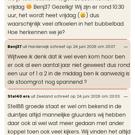
vrijdag
Benj37 Gezellig! Wij zijn er rond 10:30
uur, het wordt heet vrijdag (
) dus
waarschijnlijk veel afkoelen in het bubbelbad.
Hoe herkennen we je?
Wis
...
Benj37
uit
Harderwijk
schreef op
24 juni 2026
om
20:07
de
Wijtwee ik denk dat ik wel even kom hoor ben
me
er ook al een aantal jaar niet geweest dus rond
een uur of 1 a 2 in de middag ben ik aanwezig is
de stoomgrot nog spannend ?
Wis
...
Stel40 ers
uit
Zeeland
schreef op
24 juni 2026
om
20:03
de
Stel88 groede staat er wel om bekend in de
me
duintjes altijd mannelijke gluurders wij hebben
daar ook al wel wat meer gedaan met ander
koppel toen ook veel kijkers. Wij vinden het altijd