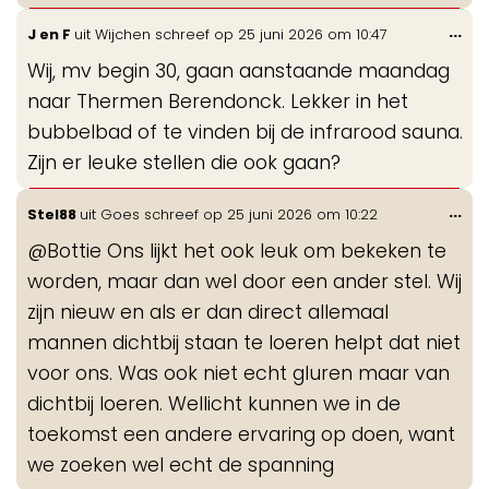
Wis
...
J en F
uit
Wijchen
schreef op
25 juni 2026
om
10:47
de
Wij, mv begin 30, gaan aanstaande maandag
me
naar Thermen Berendonck. Lekker in het
bubbelbad of te vinden bij de infrarood sauna.
Zijn er leuke stellen die ook gaan?
Wis
...
Stel88
uit
Goes
schreef op
25 juni 2026
om
10:22
de
@Bottie Ons lijkt het ook leuk om bekeken te
me
worden, maar dan wel door een ander stel. Wij
zijn nieuw en als er dan direct allemaal
mannen dichtbij staan te loeren helpt dat niet
voor ons. Was ook niet echt gluren maar van
dichtbij loeren. Wellicht kunnen we in de
toekomst een andere ervaring op doen, want
we zoeken wel echt de spanning