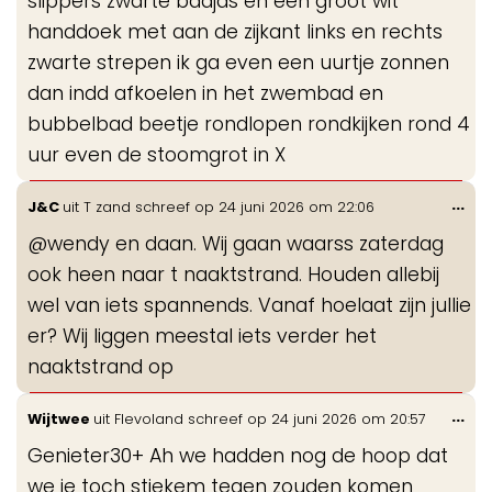
slippers zwarte badjas en een groot wit
handdoek met aan de zijkant links en rechts
zwarte strepen ik ga even een uurtje zonnen
dan indd afkoelen in het zwembad en
bubbelbad beetje rondlopen rondkijken rond 4
uur even de stoomgrot in X
Wis
...
J&C
uit
T zand
schreef op
24 juni 2026
om
22:06
de
@wendy en daan. Wij gaan waarss zaterdag
me
ook heen naar t naaktstrand. Houden allebij
wel van iets spannends. Vanaf hoelaat zijn jullie
er? Wij liggen meestal iets verder het
naaktstrand op
Wis
...
Wijtwee
uit
Flevoland
schreef op
24 juni 2026
om
20:57
de
Genieter30+ Ah we hadden nog de hoop dat
me
we je toch stiekem tegen zouden komen