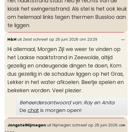
het naaktstrand staat heb je rechts van de
kiosk het swingersstrand. Als stel is het ook leuk
om helemaal links tegen thermen Bussloo aan
te liggen.
Wis
...
H&H
uit
Zeist
schreef op
25 juni 2026
om
23:29
de
Hi allemaal, Morgen Zijl we weer te vinden op
me
het Laakse naaktstrand in Zeewolde, altijd
gezellig en ondeugende dingen te doen, Kom
dus gezellig in de schaduw liggen op het Gras,
Lekker in het water afkoelen. Beetje spelen en
bekeken worden. Veel plezier.
Beheerdersantwoord van: Ray en Anita
De
chat
is morgen open!
Wis
...
JongstelNijmegen
uit
Nijmegen
schreef op
25 juni 2026
om
de