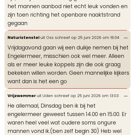
het mannen aanbod niet echt leuk vonden en
zijn toen richting het openbare naaktstrand
gegaan
Wis
...
Naturistenstel
uit
Oss
schreef op
25 juni 2026
om
16:04
de
Vrijdagavond gaan wij een duikje nemen bij het
me
Engelermeer, misschien ook wel meer. Alleen
als er meer leuke koppels zijn die ook graag
bekeken willen worden. Geen mannelijke kijkers
want dan is het een go
Wis
...
Vrijzwemmer
uit
Uden
schreef op
25 juni 2026
om
13:03
de
He allemaal, Dinsdag ben ik bij het
me
engelermeer geweest tussen 14.00 en 15.00. Er
waren heel veel wat oudere soms ongure
mannen vond ik.(ben zelf begin 30) Heb wel