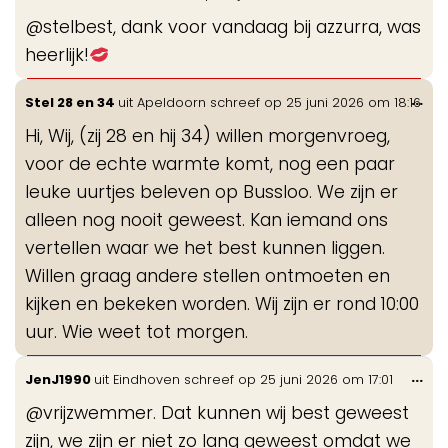
de
@stelbest, dank voor vandaag bij azzurra, was
me
heerlijk!
Wis
...
Stel 28 en 34
uit
Apeldoorn
schreef op
25 juni 2026
om
18:16
de
Hi, Wij, (zij 28 en hij 34) willen morgenvroeg,
me
voor de echte warmte komt, nog een paar
leuke uurtjes beleven op Bussloo. We zijn er
alleen nog nooit geweest. Kan iemand ons
vertellen waar we het best kunnen liggen.
Willen graag andere stellen ontmoeten en
kijken en bekeken worden. Wij zijn er rond 10:00
uur. Wie weet tot morgen.
Wis
...
JenJ1990
uit
Eindhoven
schreef op
25 juni 2026
om
17:01
de
@vrijzwemmer. Dat kunnen wij best geweest
me
zijn, we zijn er niet zo lang geweest omdat we