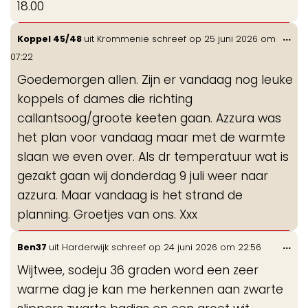
18.00
Wis
...
Koppel 45/48
uit
Krommenie
schreef op
25 juni 2026
om
de
07:22
me
Goedemorgen allen. Zijn er vandaag nog leuke
koppels of dames die richting
callantsoog/groote keeten gaan. Azzura was
het plan voor vandaag maar met de warmte
slaan we even over. Als dr temperatuur wat is
gezakt gaan wij donderdag 9 juli weer naar
azzura. Maar vandaag is het strand de
planning. Groetjes van ons. Xxx
Wis
...
Ben37
uit
Harderwijk
schreef op
24 juni 2026
om
22:56
de
Wijtwee, sodeju 36 graden word een zeer
me
warme dag je kan me herkennen aan zwarte