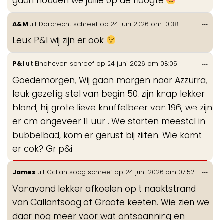
gaan houden we jullie op de hoogte
Wis
...
A&M
uit
Dordrecht
schreef op
24 juni 2026
om
10:38
de
Leuk P&I wij zijn er ook
me
Wis
...
P&I
uit
Eindhoven
schreef op
24 juni 2026
om
08:05
de
Goedemorgen, Wij gaan morgen naar Azzurra,
me
leuk gezellig stel van begin 50, zijn knap lekker
blond, hij grote lieve knuffelbeer van 196, we zijn
er om ongeveer 11 uur . We starten meestal in
bubbelbad, kom er gerust bij ziiten. Wie komt
er ook? Gr p&i
Wis
...
James
uit
Callantsoog
schreef op
24 juni 2026
om
07:52
de
Vanavond lekker afkoelen op t naaktstrand
me
van Callantsoog of Groote keeten. Wie zien we
daar nog meer voor wat ontspanning en