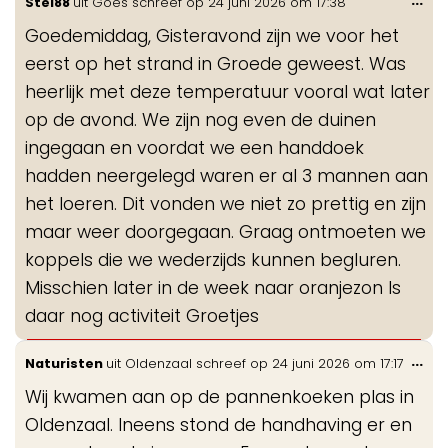
Stel88
uit
Goes
schreef op
24 juni 2026
om
17:38
de
Goedemiddag, Gisteravond zijn we voor het
me
eerst op het strand in Groede geweest. Was
heerlijk met deze temperatuur vooral wat later
op de avond. We zijn nog even de duinen
ingegaan en voordat we een handdoek
hadden neergelegd waren er al 3 mannen aan
het loeren. Dit vonden we niet zo prettig en zijn
maar weer doorgegaan. Graag ontmoeten we
koppels die we wederzijds kunnen begluren.
Misschien later in de week naar oranjezon Is
daar nog activiteit Groetjes
Wis
...
Naturisten
uit
Oldenzaal
schreef op
24 juni 2026
om
17:17
de
Wij kwamen aan op de pannenkoeken plas in
me
Oldenzaal. Ineens stond de handhaving er en