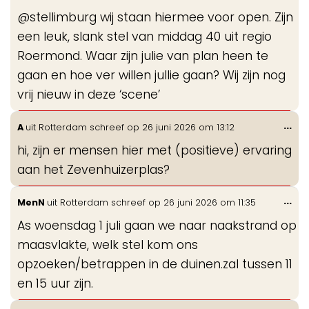
de
@stellimburg wij staan hiermee voor open. Zijn
me
een leuk, slank stel van middag 40 uit regio
Roermond. Waar zijn julie van plan heen te
gaan en hoe ver willen jullie gaan? Wij zijn nog
vrij nieuw in deze ‘scene’
Wis
...
A
uit
Rotterdam
schreef op
26 juni 2026
om
13:12
de
hi, zijn er mensen hier met (positieve) ervaring
me
aan het Zevenhuizerplas?
Wis
...
MenN
uit
Rotterdam
schreef op
26 juni 2026
om
11:35
de
As woensdag 1 juli gaan we naar naakstrand op
me
maasvlakte, welk stel kom ons
opzoeken/betrappen in de duinen.zal tussen 11
en 15 uur zijn.