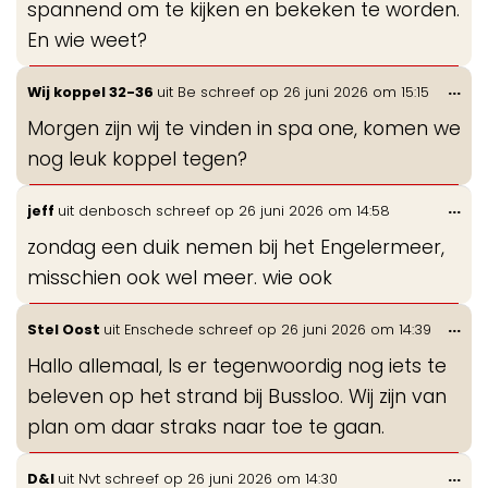
spannend om te kijken en bekeken te worden.
En wie weet?
Wis
...
Wij koppel 32-36
uit
Be
schreef op
26 juni 2026
om
15:15
de
Morgen zijn wij te vinden in spa one, komen we
me
nog leuk koppel tegen?
Wis
...
jeff
uit
denbosch
schreef op
26 juni 2026
om
14:58
de
zondag een duik nemen bij het Engelermeer,
me
misschien ook wel meer. wie ook
Wis
...
Stel Oost
uit
Enschede
schreef op
26 juni 2026
om
14:39
de
Hallo allemaal, Is er tegenwoordig nog iets te
me
beleven op het strand bij Bussloo. Wij zijn van
plan om daar straks naar toe te gaan.
Wis
...
D&I
uit
Nvt
schreef op
26 juni 2026
om
14:30