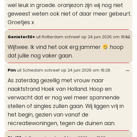
wel leuk in groede. oranjezon zijn wij nog niet
geweest weten ook niet of daar meer gebeurt.
Groetjes x
Wis
...
Genieter30+
uit
Rotterdam
schreef op
24 juni 2026
om
18:52
de
Wijtwee. Ik vind het ook erg jammer
hoop
me
dat jullie nog vaker gaan.
Wis
...
Pim
uit
Schiedam
schreef op
24 juni 2026
om
18:28
de
As zaterdag gezellig met vrouw naar
me
naaktstrand Hoek van Holland. Hoop en
verwacht dat er nog wel meer spannende
stellen of singles zullen gaan. Wij liggen vrij in
het begin, gezien van vanaf de
recreatiewoningen, tegen de duinen aan.
Wis
...