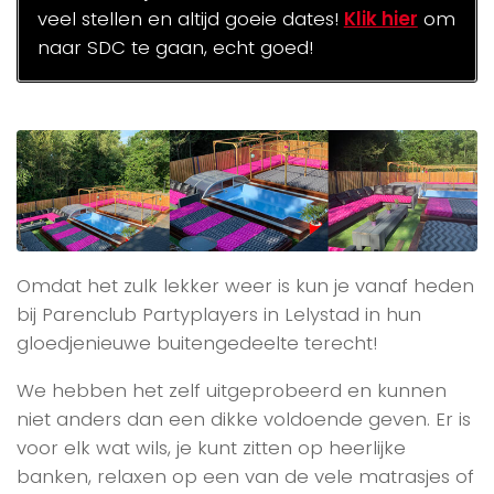
veel stellen en altijd goeie dates!
Klik hier
om
naar SDC te gaan, echt goed!
Omdat het zulk lekker weer is kun je vanaf heden
bij Parenclub Partyplayers in Lelystad in hun
gloedjenieuwe buitengedeelte terecht!
We hebben het zelf uitgeprobeerd en kunnen
niet anders dan een dikke voldoende geven. Er is
voor elk wat wils, je kunt zitten op heerlijke
banken, relaxen op een van de vele matrasjes of