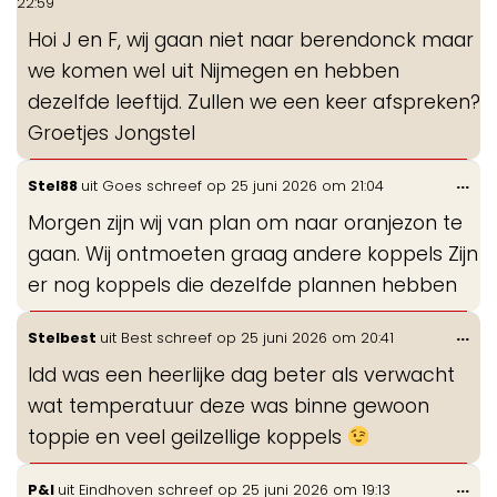
22:59
me
Hoi J en F, wij gaan niet naar berendonck maar
we komen wel uit Nijmegen en hebben
dezelfde leeftijd. Zullen we een keer afspreken?
Groetjes Jongstel
Wis
...
Stel88
uit
Goes
schreef op
25 juni 2026
om
21:04
de
Morgen zijn wij van plan om naar oranjezon te
me
gaan. Wij ontmoeten graag andere koppels Zijn
er nog koppels die dezelfde plannen hebben
Wis
...
Stelbest
uit
Best
schreef op
25 juni 2026
om
20:41
de
Idd was een heerlijke dag beter als verwacht
me
wat temperatuur deze was binne gewoon
toppie en veel geilzellige koppels
Wis
...
P&I
uit
Eindhoven
schreef op
25 juni 2026
om
19:13