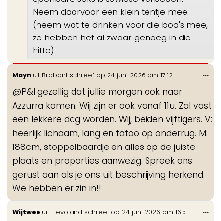
Neem daarvoor een klein tentje mee.
(neem wat te drinken voor die boa's mee,
ze hebben het al zwaar genoeg in die
hitte)
Wis
...
Mayn
uit
Brabant
schreef op
24 juni 2026
om
17:12
de
@P&I gezellig dat jullie morgen ook naar
me
Azzurra komen. Wij zijn er ook vanaf 11u. Zal vast
een lekkere dag worden. Wij, beiden vijftigers. V:
heerlijk lichaam, lang en tatoo op onderrug. M:
188cm, stoppelbaardje en alles op de juiste
plaats en proporties aanwezig. Spreek ons
gerust aan als je ons uit beschrijving herkend.
We hebben er zin in!!
Wis
...
Wijtwee
uit
Flevoland
schreef op
24 juni 2026
om
16:51
de