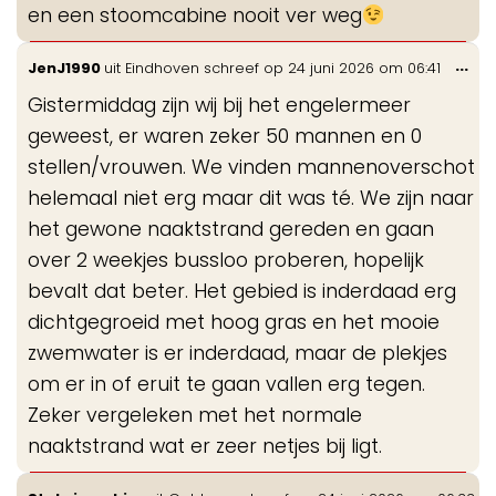
en een stoomcabine nooit ver weg
Wis
...
JenJ1990
uit
Eindhoven
schreef op
24 juni 2026
om
06:41
de
Gistermiddag zijn wij bij het engelermeer
me
geweest, er waren zeker 50 mannen en 0
stellen/vrouwen. We vinden mannenoverschot
helemaal niet erg maar dit was té. We zijn naar
het gewone naaktstrand gereden en gaan
over 2 weekjes bussloo proberen, hopelijk
bevalt dat beter. Het gebied is inderdaad erg
dichtgegroeid met hoog gras en het mooie
zwemwater is er inderdaad, maar de plekjes
om er in of eruit te gaan vallen erg tegen.
Zeker vergeleken met het normale
naaktstrand wat er zeer netjes bij ligt.
Wis
...