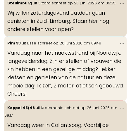
Wis
...
Stellimburg
uit
Sittard
schreef op
26 juni 2026
om
09:55
de
Wij willen zaterdagavond outdoor gaan
me
genieten in Zuid-Limburg. Staan hier nog
andere stellen voor open?
Wis
...
Pim 33
uit
Lisse
schreef op
26 juni 2026
om
09:49
de
Vandaag naar het naaktsstrand bij Noordwijk,
me
langevelderslag. Zijn er stellen of vrouwen die
zin hebben in een gezellige middag? Lekker
kletsen en genieten van de natuur en deze
mooie dag! Ik zelf, 2 meter, atletisch gebouwd.
Cheers!
Wis
...
Koppel 45/48
uit
Krommenie
schreef op
26 juni 2026
om
de
09:17
me
Vandaag weer in Callantsoog. Voorbij de