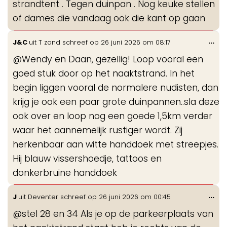
strandtent . Tegen duinpan . Nog keuke stellen
of dames die vandaag ook die kant op gaan
Wis
...
J&C
uit
T zand
schreef op
26 juni 2026
om
08:17
de
@Wendy en Daan, gezellig! Loop vooral een
me
goed stuk door op het naaktstrand. In het
begin liggen vooral de normalere nudisten, dan
krijg je ook een paar grote duinpannen..sla deze
ook over en loop nog een goede 1,5km verder
waar het aannemelijk rustiger wordt. Zij
herkenbaar aan witte handdoek met streepjes.
Hij blauw vissershoedje, tattoos en
donkerbruine handdoek
Wis
...
J
uit
Deventer
schreef op
26 juni 2026
om
00:45
de
@stel 28 en 34 Als je op de parkeerplaats van
me