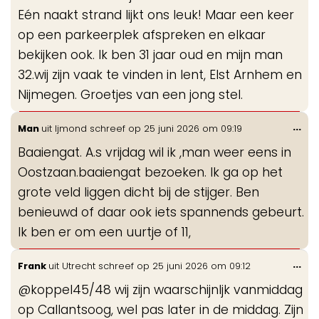
Eén naakt strand lijkt ons leuk! Maar een keer
op een parkeerplek afspreken en elkaar
bekijken ook. Ik ben 31 jaar oud en mijn man
32.wij zijn vaak te vinden in lent, Elst Arnhem en
Nijmegen. Groetjes van een jong stel.
Wis
...
Man
uit
Ijmond
schreef op
25 juni 2026
om
09:19
de
Baaiengat. A.s vrijdag wil ik ,man weer eens in
me
Oostzaan.baaiengat bezoeken. Ik ga op het
grote veld liggen dicht bij de stijger. Ben
benieuwd of daar ook iets spannends gebeurt.
Ik ben er om een uurtje of 11,
Wis
...
Frank
uit
Utrecht
schreef op
25 juni 2026
om
09:12
de
@koppel45/48 wij zijn waarschijnljk vanmiddag
me
op Callantsoog, wel pas later in de middag. Zijn