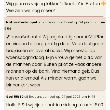
Wij gaan as vrijdag lekker ‘afkoelen’ in Putten
me
Wie zien we nog meer?
Wis
...
Naturistenkoppel
uit
Rotterdam
schreef op
24 juni 2026
om
de
15:54
me
@erwin&chantal Wij regelmatig naar AZZURRA
en vinden het erg prettig daar. Voordeel geen
badjassen en overal naakt. Wij meestal op
woensdagmiddag. Mijn vrouw geniet altijd van
de mannen daar. Buiten piijot ze vaak andere
mannen op de bank. Vind niemand gek. Dus
kan er allemaal. Als minder warm, gaan we
binnenkort weer.
Wis
...
Stel 55/50
uit
Brabant
schreef op
24 juni 2026
om
14:48
de
Hallo P & I wij zijn er ook in middag tussen 16.00
me