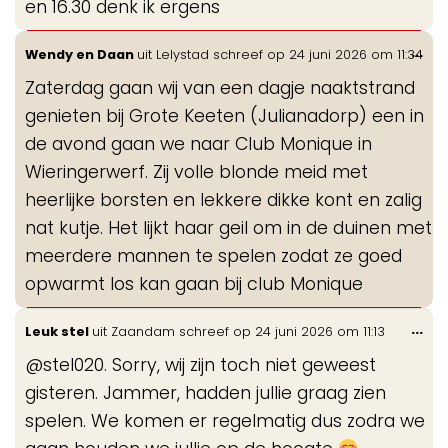
en 16.30 denk ik ergens
Wis
...
Wendy en Daan
uit
Lelystad
schreef op
24 juni 2026
om
11:34
de
Zaterdag gaan wij van een dagje naaktstrand
me
genieten bij Grote Keeten (Julianadorp) een in
de avond gaan we naar Club Monique in
Wieringerwerf. Zij volle blonde meid met
heerlijke borsten en lekkere dikke kont en zalig
nat kutje. Het lijkt haar geil om in de duinen met
meerdere mannen te spelen zodat ze goed
opwarmt los kan gaan bij club Monique
Wis
...
Leuk stel
uit
Zaandam
schreef op
24 juni 2026
om
11:13
de
@stel020. Sorry, wij zijn toch niet geweest
me
gisteren. Jammer, hadden jullie graag zien
spelen. We komen er regelmatig dus zodra we