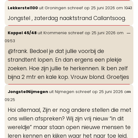
Wis
...
Lekkerstel100
uit
Groningen
schreef op
25 juni 2026
om
10:13
de
Jongstel , zaterdag naaktstrand Callantsoog.
me
Wis
...
Koppel 45/48
uit
Krommenie
schreef op
25 juni 2026
om
de
09:53
me
@frank. Bedoel je dat jullie voorbij de
strandtent lopen. En dan ergens een plekje
zoeken. Hoe zijn jullie te herkennen. Ik ben zelf
bijna 2 mtr en kale kop. Vrouw blond. Groetjes
Wis
...
JongstelNijmegen
uit
Nijmegen
schreef op
25 juni 2026
om
de
09:25
me
Hoi allemaal, Zijn er nog andere stellen die met
ons willen afspreken? Wij zijn vrij nieuw “in dit
wereldje” maar staan open nieuwe mensen te
leren kennen en kijken waar het naar toe leid.