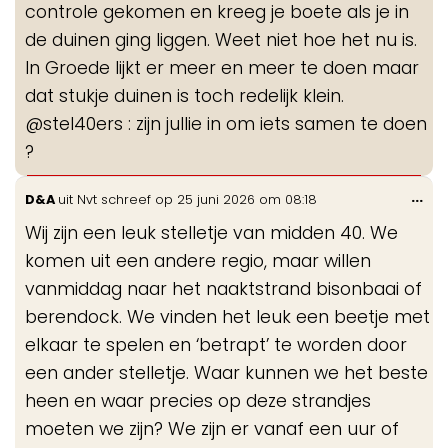
controle gekomen en kreeg je boete als je in
de duinen ging liggen. Weet niet hoe het nu is.
In Groede lijkt er meer en meer te doen maar
dat stukje duinen is toch redelijk klein.
@stel40ers : zijn jullie in om iets samen te doen
?
Wis
...
D&A
uit
Nvt
schreef op
25 juni 2026
om
08:18
de
Wij zijn een leuk stelletje van midden 40. We
me
komen uit een andere regio, maar willen
vanmiddag naar het naaktstrand bisonbaai of
berendock. We vinden het leuk een beetje met
elkaar te spelen en ‘betrapt’ te worden door
een ander stelletje. Waar kunnen we het beste
heen en waar precies op deze strandjes
moeten we zijn? We zijn er vanaf een uur of