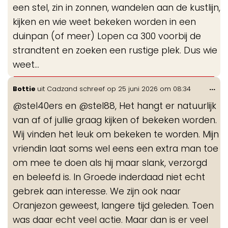
een stel, zin in zonnen, wandelen aan de kustlijn,
kijken en wie weet bekeken worden in een
duinpan (of meer) Lopen ca 300 voorbij de
strandtent en zoeken een rustige plek. Dus wie
weet...
Wis
...
Bottie
uit
Cadzand
schreef op
25 juni 2026
om
08:34
de
@stel40ers en @stel88, Het hangt er natuurlijk
me
van af of jullie graag kijken of bekeken worden.
Wij vinden het leuk om bekeken te worden. Mijn
vriendin laat soms wel eens een extra man toe
om mee te doen als hij maar slank, verzorgd
en beleefd is. In Groede inderdaad niet echt
gebrek aan interesse. We zijn ook naar
Oranjezon geweest, langere tijd geleden. Toen
was daar echt veel actie. Maar dan is er veel