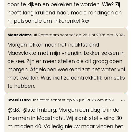
door te kijken en bekeken te worden. Wie? Zij
heeft lang krullend haar, mooie rondingen en
hij polsbandje om linkerenkel Xxx
Wis
...
Maasvlakte
uit
Rotterdam
schreef op
26 juni 2026
om
15:32
de
Morgen lekker naar het naaktstrand
me
Maasvlakte met mijn vriendin. Lekker seksen in
de zee. Zijn er meer stellen die dit graag doen
morgen. Afgelopen weekend zat het water vol
met kwallen. Was niet zo aantrekkelijk om seks
te hebben.
Wis
...
Stelsittard
uit
Sittard
schreef op
26 juni 2026
om
15:29
de
@d&i @stellimburg. Morgen een dag je in de
me
thermen in Maastricht. Wij slank stel v eind 30
m midden 40. Volledig nieuw maar vinden het