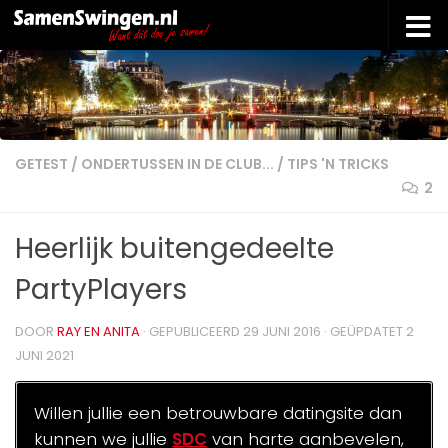
Doorgaan naar inhoud
GETEST
/
ONDERTUSSEN IN DE CLUB...
/
TIPS 'N TRICKS
2
Heerlijk buitengedeelte
PartyPlayers
DOOR
RAY EN ANITA
· GEPUBLICEERD
29 JUNI 2016
· GEÜPDATET
2
JUNI 2021
Willen jullie een betrouwbare datingsite dan
kunnen we jullie
SDC
van harte aanbevelen,