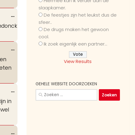
Hiermee kan ik verder dan de
slaapkamer.
Wissel
De feestjes zijn het leukst dus de
...
sfeer..
deze
endonck
De drugs maken het gewoon
metabox.
cool.
Ik zoek eigenlijk een partner...
Wissel
...
deze
ven
View Results
metabox.
oeten
GEHELE WEBSITE DOORZOEKEN
Wissel
...
Zoeken
deze
naar:
jn in
metabox.
 wel
Wissel
...