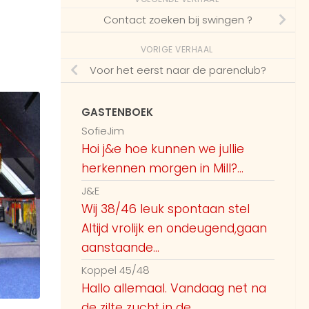
rustiger wordt. Nog meer stelletjes
Contact zoeken bij swingen ?
vandaag? Wij hebben wel zin.x
9:35 AM
VORIGE VERHAAL
Guest59083
Voor het eerst naar de parenclub?
Guest 58655 stel man of vrouw? Als
9:39 AM
ik vragen mag
GASTENBOEK
SofieJim
Guest55467
Hoi j&e hoe kunnen we jullie
@Guest59043 Zwaaien jullie even
herkennen morgen in Mill?...
9:39 AM
naar ons?
J&E
Guest58503
Wij 38/46 leuk spontaan stel
Altijd vrolijk en ondeugend,gaan
vanmiddag engelermeer naaktstrand
10:14 AM
wie nog meer?
aanstaande...
Koppel 45/48
Guest59454
Hallo allemaal. Vandaag net na
Hey, wij (m25 v27) zijn van plan om
de zilte zucht in de...