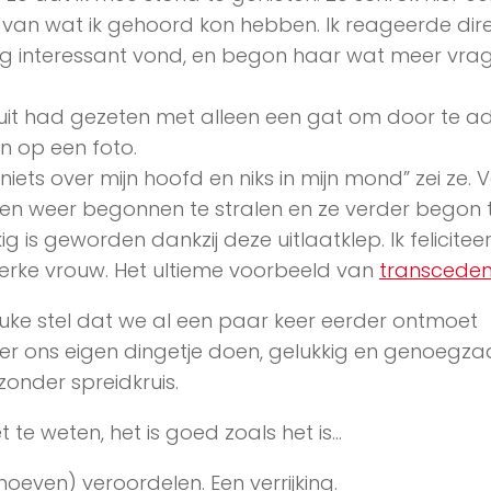
 van wat ik gehoord kon hebben. Ik reageerde dir
dig interessant vond, en begon haar wat meer vra
n suit had gezeten met alleen een gat om door te 
en op een foto.
iets over mijn hoofd en niks in mijn mond” zei ze. 
 ogen weer begonnen te stralen en ze verder begon 
g is geworden dankzij deze uitlaatklep. Ik felicitee
terke vrouw. Het ultieme voorbeeld van
transceden
uke stel dat we al een paar keer eerder ontmoet
kker ons eigen dingetje doen, gelukkig en genoegz
onder spreidkruis.
iet te weten, het is goed zoals het is…
hoeven) veroordelen. Een verrijking.