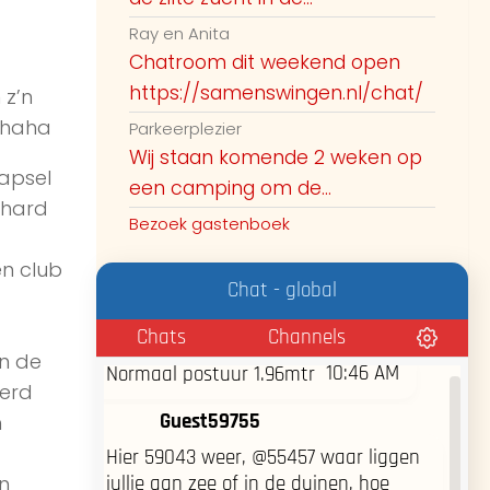
vrijdag op het naaktstrand van
Ray en Anita
burgh-haamstede te gaan zien.
Iemand daar al geweest die weet of
Chatroom dit weekend open
10:35 AM
het daar druk of rustig is?
https://samenswingen.nl/chat/
 z’n
…haha
Parkeerplezier
Guest57516
Wij staan komende 2 weken op
Druk op engelenmeer (stoute)
apsel
een camping om de...
10:44 AM
gedeelte?
 hard
Bezoek gastenboek
10:44 AM
veel stellen aanwezig nu?
n club
Chat - global
10:46 AM
Biman 49jaar uden
Chats
Channels
in de
10:46 AM
Normaal postuur 1.96mtr
werd
Guest59755
h
Hier 59043 weer, @55457 waar liggen
n
jullie aan zee of in de duinen, hoe