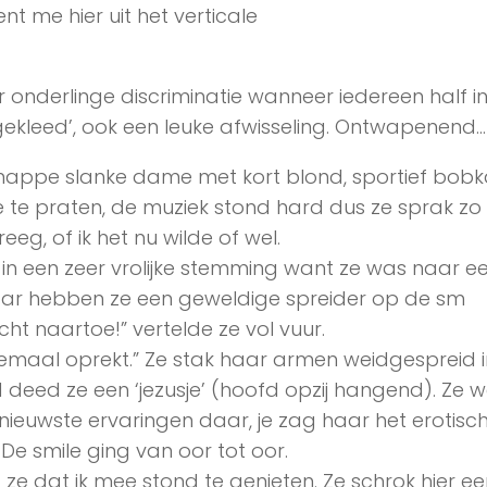
nt me hier uit het verticale
onderlinge discriminatie wanneer iedereen half in
gekleed’, ook een leuke afwisseling. Ontwapenend
nappe slanke dame met kort blond, sportief bobk
te praten, de muziek stond hard dus ze sprak zo
eg, of ik het nu wilde of wel.
n een zeer vrolijke stemming want ze was naar ee
daar hebben ze een geweldige spreider op de sm
cht naartoe!” vertelde ze vol vuur.
elemaal oprekt.” Ze stak haar armen weidgespreid 
 deed ze een ‘jezusje’ (hoofd opzij hangend). Ze 
nieuwste ervaringen daar, je zag haar het erotisc
 smile ging van oor tot oor.
e dat ik mee stond te genieten. Ze schrok hier ee