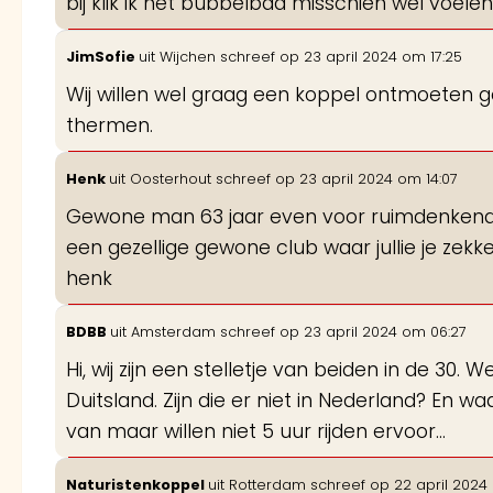
bij klik ik het bubbelbad misschien wel voele
JimSofie
uit
Wijchen
schreef op
23 april 2024
om
17:25
Wij willen wel graag een koppel ontmoeten g
thermen.
Henk
uit
Oosterhout
schreef op
23 april 2024
om
14:07
Gewone man 63 jaar even voor ruimdenkend s
een gezellige gewone club waar jullie je ze
henk
BDBB
uit
Amsterdam
schreef op
23 april 2024
om
06:27
Hi, wij zijn een stelletje van beiden in de 30. W
Duitsland. Zijn die er niet in Nederland? En wa
van maar willen niet 5 uur rijden ervoor...
Naturistenkoppel
uit
Rotterdam
schreef op
22 april 2024