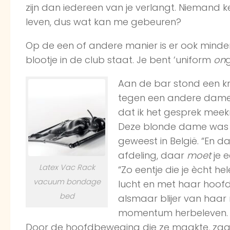
zijn dan iedereen van je verlangt. Niemand ke
leven, dus wat kan me gebeuren?
Op de een of andere manier is er ook minder 
blootje in de club staat. Je bent ‘uniform
on
Aan de bar stond een k
tegen een andere dame 
dat ik het gesprek meekre
Deze blonde dame was i
geweest in België. “En 
afdeling, daar
moet
je e
Latex Vac Rack
“Zo eentje die je ècht h
vacuum bondage
lucht en met haar hoofd
bed
alsmaar blijer van haar 
momentum herbeleven. De
Door de hoofdbeweging die ze maakte, zag z