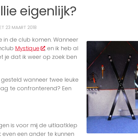
ie eigenlijk?
TET
23 MAART 2018
e in de club komen. Wanneer
enclub
Mystique
, en ik heb al
t je dat ik weer op zoek ben
 gesteld wanneer twee leuke
raag te confronterend? Een
en is voor mij de uitlaatklep
jk even een ander te kunnen