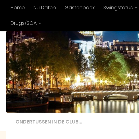
Home
Nu Daten
Gastenboek
Swingstatus
Doorgaan naar inhoud
Drugs/SOA
ONDERTUSSEN IN DE CLUB...