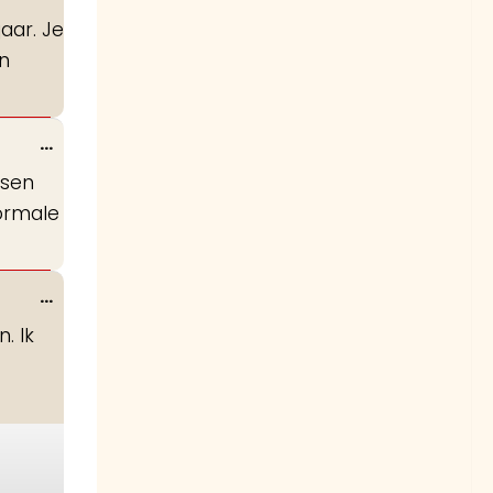
deze
aar. Je
metabox.
n
Wissel
...
deze
nsen
metabox.
normale
Wissel
...
deze
. Ik
metabox.