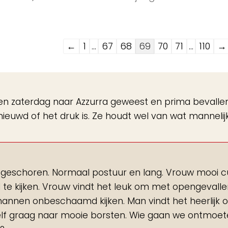
Navigatie
←
1
...
67
68
69
70
71
...
110
→
door
de
gastenboek-
n zaterdag naar Azzurra geweest en prima bevalle
lijst
ieuwd of het druk is. Ze houdt wel van wat mannelij
iem geschoren. Normaal postuur en lang. Vrouw mooi c
d te kijken. Vrouw vindt het leuk om met opengevall
mannen onbeschaamd kijken. Man vindt het heerlijk 
zelf graag naar mooie borsten. Wie gaan we ontmoe