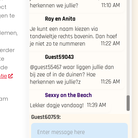
11:10 AM
herkennen we jullie?
ect
gen te
Ray en Anita
Je kunt een naam kiezen via
ademen,
tandwieltje rechts bovenin. Dan hoef
11:22 AM
je niet zo te nummeren
Verder
Guest59043
te
rde
@guest55467 waar liggen jullie dan
bij zee of in de duinen? Hoe
tie
.
11:26 AM
herkennen we jullie?z
Sexxy on the Beach
aam
11:39 AM
Lekker dagje vandaag!
Guest60759
: