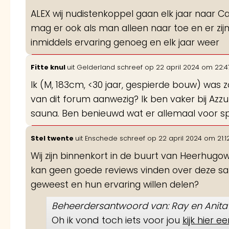
ALEX wij nudistenkoppel gaan elk jaar naar 
mag er ook als man alleen naar toe en er z
inmiddels ervaring genoeg en elk jaar weer
Fitte knul
uit
Gelderland
schreef op
22 april 2024
om
22:4
Ik (M, 183cm, <30 jaar, gespierde bouw) was
van dit forum aanwezig? Ik ben vaker bij Azz
sauna. Ben benieuwd wat er allemaal voor sp
Stel twente
uit
Enschede
schreef op
22 april 2024
om
21:1
Wij zijn binnenkort in de buurt van Heerhugow
kan geen goede reviews vinden over deze sauna
geweest en hun ervaring willen delen?
Beheerdersantwoord van: Ray en Anita
Oh ik vond toch iets voor jou
kijk hier e