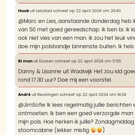
Huub
uit
Lelystad
schreef op
22 april 2024
om
20:40
@Marc en Lies, aanstaande donderdag heb ik
van 50 met goed gereedschap. Ik ben bi. Ik 
ook niet vies van een man. Ik zou het leuk vin
doe mijn polsbandje binnenste buiten. Ik heb
Bi man
uit
Dussen
schreef op
22 april 2024
om
17:55
Danny & Lisanne uit Waalwijk Het zou idd goe
rond 17.30 uur? Doe mij een voorstel.
André
uit
Beuningen
schreef op
22 april 2024
om
14:24
@JimSofie Ik lees regelmatig jullie berichten
ontmoeten. Ik ben een goed verzorgde man 
mijn pols. Hoe herken ik jullie? Zondagmiddag v
stoomcabine (lekker mistig
)