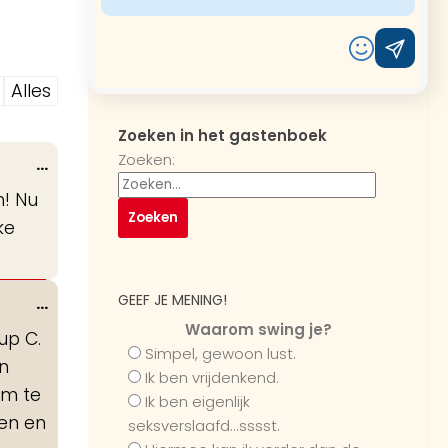
Alles
Zoeken in het gastenboek
Zoeken:
Wissel
...
deze
n! Nu
metabox.
ke
GEEF JE MENING!
Wissel
...
deze
Waarom swing je?
up C.
metabox.
Simpel, gewoon lust.
en
Ik ben vrijdenkend.
om te
Ik ben eigenlijk
ten en
seksverslaafd...sssst.