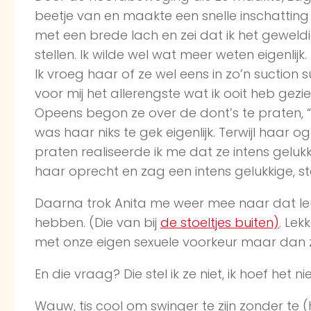
beetje van en maakte een snelle inschatting
met een brede lach en zei dat ik het gewel
stellen. Ik wilde wel wat meer weten eigenlijk.
Ik vroeg haar of ze wel eens in zo’n suctio
voor mij het allerengste wat ik ooit heb gezi
Opeens begon ze over de dont’s te praten, “n
was haar niks te gek eigenlijk. Terwijl haar
praten realiseerde ik me dat ze intens gelukki
haar oprecht en zag een intens gelukkige, s
Daarna trok Anita me weer mee naar dat le
hebben. (Die van bij
de stoeltjes buiten)
. Le
met onze eigen sexuele voorkeur maar dan z
En die vraag? Die stel ik ze niet, ik hoef het n
Wauw, tis cool om swinger te zijn zonder te (