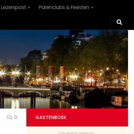
Lezerspost
Parenclubs & Feesten
Guest58655
Gebeurt er vandaag nog wat leuks
9:22 AM
rond Eindhoven?
Guest55467
Wij liggen vanmiddag in de
duinpannetjes op Terschelling. De zon
lekker branden op je naakte lichaam.
Rechts van de strandtent
zandzeebar bij Formerum en dan
eindje wandelen tot het wat rustiger
wordt. Meer stellen aanwezig
9:34 AM
vandaag?
Guest59043
0
GASTENBOEK
Wij liggen vandaag op Vlieland, links
van bunkermuseum waar het wat
VOLGENDE VERHAAL