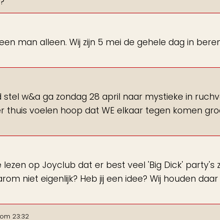
n?
een man alleen. Wij zijn 5 mei de gehele dag in ber
tel w&a ga zondag 28 april naar mystieke in ruch
kker thuis voelen hoop dat WE elkaar tegen komen gr
e lezen op Joyclub dat er best veel 'Big Dick' party's zi
arom niet eigenlijk? Heb jij een idee? Wij houden daar
om
23:32