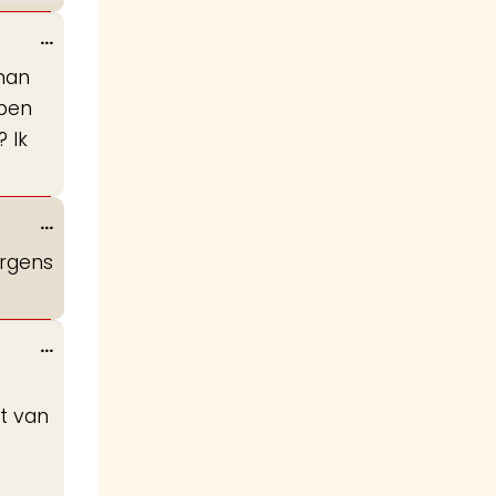
Wissel
...
deze
man
metabox.
 ben
 Ik
Wissel
...
deze
ergens
metabox.
Wissel
...
deze
metabox.
t van