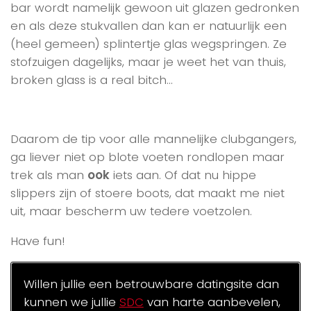
bar wordt namelijk gewoon uit glazen gedronken
en als deze stukvallen dan kan er natuurlijk een
(heel gemeen) splintertje glas wegspringen. Ze
stofzuigen dagelijks, maar je weet het van thuis,
broken glass is a real bitch…
Daarom de tip voor alle mannelijke clubgangers,
ga liever niet op blote voeten rondlopen maar
trek als man
ook
iets aan. Of dat nu hippe
slippers zijn of stoere boots, dat maakt me niet
uit, maar bescherm uw tedere voetzolen.
Have fun!
Willen jullie een betrouwbare datingsite dan
kunnen we jullie
SDC
van harte aanbevelen,