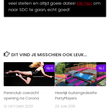
veel stellen en altijd goeie dates!
Klik hier
om
naar SDC te gaan, echt goed!
DIT VIND JE MISSCHIEN OOK LEUK...
61
2
Parenclub overzicht
Heerlijk buitengedeelte
opening na Corona
PartyPlayers
14 OKTOBER 2020
29 JUNI 2016