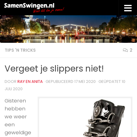
Doorgaan naar inhoud
TIPS 'N TRICKS
2
Vergeet je slippers niet!
DOOR
RAY EN ANITA
· GEPUBLICEERD
17 MEI 2020
· GEÜPDATET
10
JULI 2020
Gisteren
hebben
we weer
een
geweldige