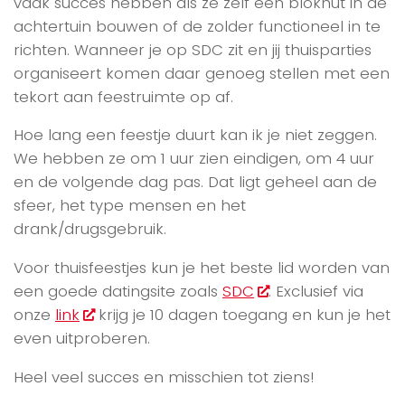
vaak succes hebben als ze zelf een blokhut in de
achtertuin bouwen of de zolder functioneel in te
richten. Wanneer je op SDC zit en jij thuisparties
organiseert komen daar genoeg stellen met een
tekort aan feestruimte op af.
Hoe lang een feestje duurt kan ik je niet zeggen.
We hebben ze om 1 uur zien eindigen, om 4 uur
en de volgende dag pas. Dat ligt geheel aan de
sfeer, het type mensen en het
drank/drugsgebruik.
Voor thuisfeestjes kun je het beste lid worden van
een goede datingsite zoals
SDC
. Exclusief via
onze
link
krijg je 10 dagen toegang en kun je het
even uitproberen.
Heel veel succes en misschien tot ziens!