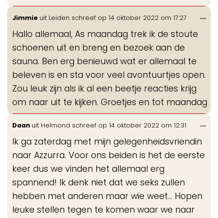
Wis
...
Jimmie
uit
Leiden
schreef op
14 oktober 2022
om
17:27
de
Hallo allemaal, As maandag trek ik de stoute
me
schoenen uit en breng en bezoek aan de
sauna. Ben erg benieuwd wat er allemaal te
beleven is en sta voor veel avontuurtjes open.
Zou leuk zijn als ik al een beetje reacties krijg
om naar uit te kijken. Groetjes en tot maandag
Wis
...
Daan
uit
Helmond
schreef op
14 oktober 2022
om
12:31
de
Ik ga zaterdag met mijn gelegenheidsvriendin
me
naar Azzurra. Voor ons beiden is het de eerste
keer dus we vinden het allemaal erg
spannend! Ik denk niet dat we seks zullen
hebben met anderen maar wie weet... Hopen
leuke stellen tegen te komen waar we naar