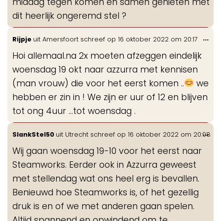
middag tegen komen en samen genieten met
dit heerlijk ongeremd stel ?
Wis
...
Rijpje
uit
Amersfoort
schreef op
16 oktober 2022
om
20:17
de
Hoi allemaal.na 2x moeten afzeggen eindelijk
me
woensdag 19 okt naar azzurra met kennisen
(man vrouw) die voor het eerst komen ..
we
hebben er zin in ! We zijn er uur of 12 en blijven
tot ong 4uur ...tot woensdag .
Wis
...
SlankStel50
uit
Utrecht
schreef op
16 oktober 2022
om
20:08
de
Wij gaan woensdag 19-10 voor het eerst naar
me
Steamworks. Eerder ook in Azzurra geweest
met stellendag wat ons heel erg is bevallen.
Benieuwd hoe Steamworks is, of het gezellig
druk is en of we met anderen gaan spelen.
Altijd spannend en opwindend om te