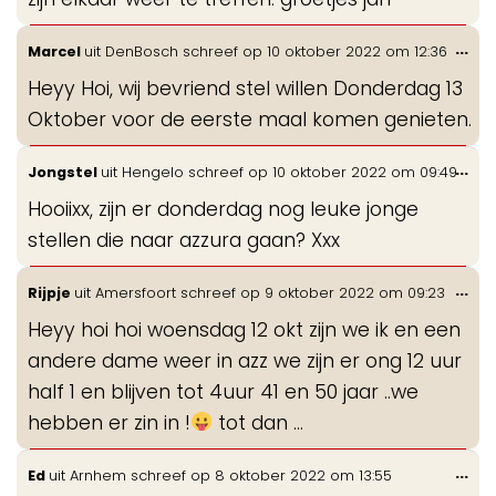
Wis
...
Marcel
uit
DenBosch
schreef op
10 oktober 2022
om
12:36
de
Heyy Hoi, wij bevriend stel willen Donderdag 13
me
Oktober voor de eerste maal komen genieten.
Wis
...
Jongstel
uit
Hengelo
schreef op
10 oktober 2022
om
09:49
de
Hooiixx, zijn er donderdag nog leuke jonge
me
stellen die naar azzura gaan? Xxx
Wis
...
Rijpje
uit
Amersfoort
schreef op
9 oktober 2022
om
09:23
de
Heyy hoi hoi woensdag 12 okt zijn we ik en een
me
andere dame weer in azz we zijn er ong 12 uur
half 1 en blijven tot 4uur 41 en 50 jaar ..we
hebben er zin in !
tot dan ...
Wis
...
Ed
uit
Arnhem
schreef op
8 oktober 2022
om
13:55
de