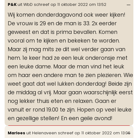
Wis
...
P&K
uit
WbD
schreef op
11 oktober 2022
om
13:52
de
Wij komen donderdagavond ook weer kijken!
me
De vrouw is 29 en de man is 33. 2x eerder
geweest en dat is prima bevallen. Komen
vooral om te kijken en bekeken te worden.
Maar zij mag mits ze dit wel verder gaan van
hem. 1e keer had ze een leuk onderonsje met
een leuke dame. Maar de man vind het leuk
om haar een andere man te zien plezieren. Wie
weet gaat dat wel lukken donderdag! Beide zijn
de middag al vrij. Maar gaan waarschijnlijk eerst
nog lekker thuis eten en relaxen. Gaan er
vanuit er rond 19.00 te zijn. Hopen op veel leuke
en gezellige stellen! En een geile avond!
Wis
...
Marloes
uit
Helenaveen
schreef op
11 oktober 2022
om
13:06