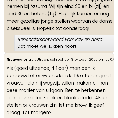
nemen bij Azzurra. Wij zijn eind 20 en bi (zij) en
eind 30 en hetero (hij). Hopelijk komen er nog
meer gezellige jonge stellen waarvan de dame
biseksueel is. Hopelijk tot donderdag!
Beheerdersantwoord van: Ray en Anita
Dat moet wel lukken hoor!
Wis
...
Nieuwsgierig
uit
Utrecht
schreef op
18 oktober 2022
om
20:07
de
Als (goed uitziende, 44jaar) man ben ik
me
benieuwd of er woensdag de 19e stellen zijn of
vrouwen die mij wegwijs willen maken binnen
deze manier van uitgaan. Ben te herkennen
aan de 2 meter, slank en blank uiterlijk. Als er
stellen of vrouwen zijn, let me know. Ik geef
graag. Tot morgen?