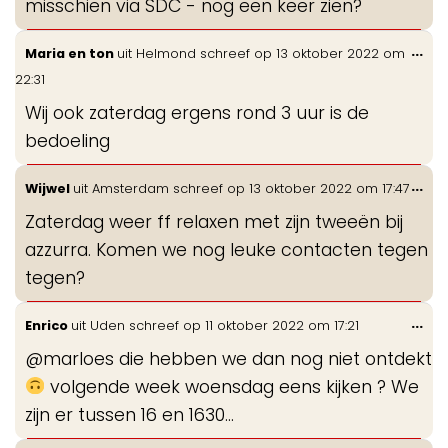
misschien via SDC - nog een keer zien?
Wis
...
Maria en ton
uit
Helmond
schreef op
13 oktober 2022
om
de
22:31
me
Wij ook zaterdag ergens rond 3 uur is de
bedoeling
Wis
...
Wijwel
uit
Amsterdam
schreef op
13 oktober 2022
om
17:47
de
Zaterdag weer ff relaxen met zijn tweeën bij
me
azzurra. Komen we nog leuke contacten tegen
tegen?
Wis
...
Enrico
uit
Uden
schreef op
11 oktober 2022
om
17:21
de
@marloes die hebben we dan nog niet ontdekt
me
volgende week woensdag eens kijken ? We
zijn er tussen 16 en 1630…