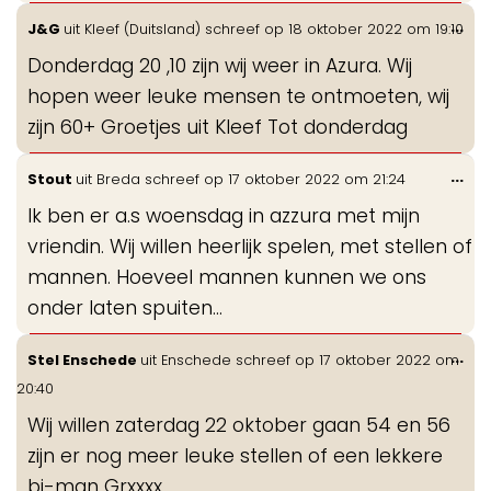
Wis
...
J&G
uit
Kleef (Duitsland)
schreef op
18 oktober 2022
om
19:10
de
Donderdag 20 ,10 zijn wij weer in Azura. Wij
me
hopen weer leuke mensen te ontmoeten, wij
zijn 60+ Groetjes uit Kleef Tot donderdag
Wis
...
Stout
uit
Breda
schreef op
17 oktober 2022
om
21:24
de
Ik ben er a.s woensdag in azzura met mijn
me
vriendin. Wij willen heerlijk spelen, met stellen of
mannen. Hoeveel mannen kunnen we ons
onder laten spuiten...
Wis
...
Stel Enschede
uit
Enschede
schreef op
17 oktober 2022
om
de
20:40
me
Wij willen zaterdag 22 oktober gaan 54 en 56
zijn er nog meer leuke stellen of een lekkere
bi-man Grxxxx