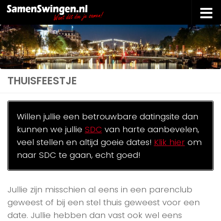
Doorgaan naar inhoud
THUISFEESTJE
Willen jullie een betrouwbare datingsite dan
kunnen we jullie
SDC
van harte aanbevelen,
veel stellen en altijd goeie dates!
Klik hier
om
naar SDC te gaan, echt goed!
Jullie zijn misschien al eens in een parenclub
geweest of bij een stel thuis geweest voor een
date. Jullie hebben dan vast ook wel eens