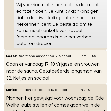
Wij voorzien niet in contacten, dat moet je
echt zelf doen. Je kunt bv aankondigen
dat je daadwerkelijk gaat en hoe je te
herkennen bent. De beste tijd om te
komen is afhankelijk van zoveel
factoren...daarom kun je het verhaal
beter omdraaien
Wis
...
Leo
uit
Roermond
schreef op
17 oktober 2022
om
09:50
de
Gaan er vandaag 17-10 Vrijgezellen vrouwen
me
naar de sauna. Getatoeëerde jongeman van
32. Netjes en sociaal
Wis
...
Enrico
uit
Uden
schreef op
16 oktober 2022
om
21:10
de
Plannen hier gewijzigd voor woensdag de 19de
me
Welke leuke stellen of dames gaan we in de