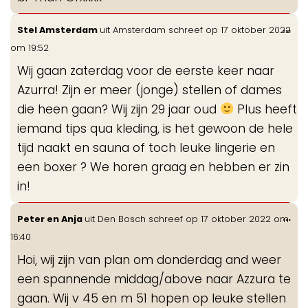
Wis
...
Stel Amsterdam
uit
Amsterdam
schreef op
17 oktober 2022
de
om
19:52
me
Wij gaan zaterdag voor de eerste keer naar
Azurra! Zijn er meer (jonge) stellen of dames
die heen gaan? Wij zijn 29 jaar oud
Plus heeft
iemand tips qua kleding, is het gewoon de hele
tijd naakt en sauna of toch leuke lingerie en
een boxer ? We horen graag en hebben er zin
in!
Wis
...
Peter en Anja
uit
Den Bosch
schreef op
17 oktober 2022
om
de
16:40
me
Hoi, wij zijn van plan om donderdag and weer
een spannende middag/above naar Azzura te
gaan. Wij v 45 en m 51 hopen op leuke stellen