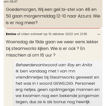
om
06:47
me
Goedemorgen, Wij een geil bi-stel van 48 en
50 gaan morgenmiddag 12-10 naar Azzura. Wie
is er nog meer?
Wis
...
Enrico
uit
Uden
schreef op
10 oktober 2022
om
21:35
de
Woensdag de 19de gaan we weer eens lekker
me
bij steamworks kijken. Wie is er ook ? En
misschien al om 16 uur ?
Beheerdersantwoord van: Ray en Anita
Ik ben vandaag met 1 van mn
vriendinnetjes bij Steamworks geweest en
het was in 1 woord GEWELDIG. Personeel
erg netjes, geen opdringerige mannen en
we kwamen nog een bekende jongeman
tegen, dus ze is als bonus nog heerlijk