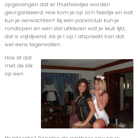
opgevangen dat er thuisfeestjes worden
georganiseerd. Hoe kom je op zo’n feestje en wat
kun je verwachten? Bij een parenclub kun je
rondlopen en een stel uitkiezen wat je leuk lijkt,
dat is vrijblijvend. Als je 1 op 1 afspreekt kan dat
wel eens tegenvallen.
Hoe zit dat
met de klik
op een
thuisfeestje? Bepalen de gastheer en-vrouw