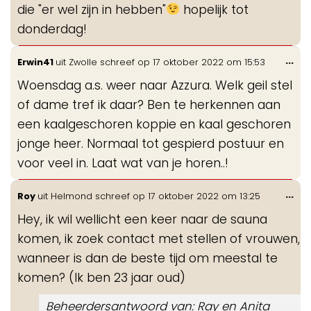
die "er wel zijn in hebben"
hopelijk tot
donderdag!
Wis
...
Erwin41
uit
Zwolle
schreef op
17 oktober 2022
om
15:53
de
Woensdag a.s. weer naar Azzura. Welk geil stel
me
of dame tref ik daar? Ben te herkennen aan
een kaalgeschoren koppie en kaal geschoren
jonge heer. Normaal tot gespierd postuur en
voor veel in. Laat wat van je horen..!
Wis
...
Roy
uit
Helmond
schreef op
17 oktober 2022
om
13:25
de
Hey, ik wil wellicht een keer naar de sauna
me
komen, ik zoek contact met stellen of vrouwen,
wanneer is dan de beste tijd om meestal te
komen? (Ik ben 23 jaar oud)
Beheerdersantwoord van: Ray en Anita