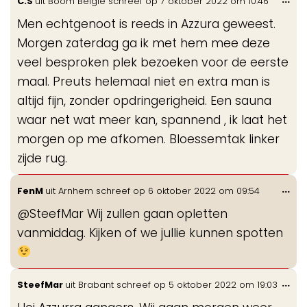
C.S
uit
Boom België
schreef op
7 oktober 2022
om
10:46
de
Men echtgenoot is reeds in Azzura geweest.
me
Morgen zaterdag ga ik met hem mee deze
veel besproken plek bezoeken voor de eerste
maal. Preuts helemaal niet en extra man is
altijd fijn, zonder opdringerigheid. Een sauna
waar net wat meer kan, spannend , ik laat het
morgen op me afkomen. Bloessemtak linker
zijde rug.
Wis
...
FenM
uit
Arnhem
schreef op
6 oktober 2022
om
09:54
de
@SteefMar Wij zullen gaan opletten
me
vanmiddag. Kijken of we jullie kunnen spotten
Wis
...
SteefMar
uit
Brabant
schreef op
5 oktober 2022
om
19:03
de