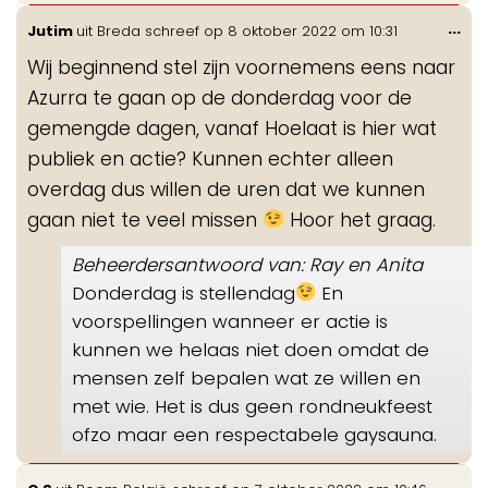
Wis
...
Jutim
uit
Breda
schreef op
8 oktober 2022
om
10:31
de
Wij beginnend stel zijn voornemens eens naar
me
Azurra te gaan op de donderdag voor de
gemengde dagen, vanaf Hoelaat is hier wat
publiek en actie? Kunnen echter alleen
overdag dus willen de uren dat we kunnen
gaan niet te veel missen
Hoor het graag.
Beheerdersantwoord van: Ray en Anita
Donderdag is stellendag
En
voorspellingen wanneer er actie is
kunnen we helaas niet doen omdat de
mensen zelf bepalen wat ze willen en
met wie. Het is dus geen rondneukfeest
ofzo maar een respectabele gaysauna.
Wis
...