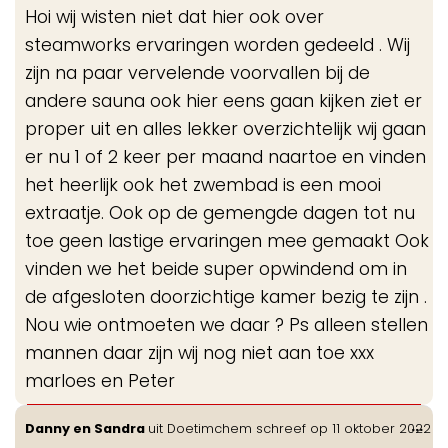
de
Hoi wij wisten niet dat hier ook over
me
steamworks ervaringen worden gedeeld . Wij
zijn na paar vervelende voorvallen bij de
andere sauna ook hier eens gaan kijken ziet er
proper uit en alles lekker overzichtelijk wij gaan
er nu 1 of 2 keer per maand naartoe en vinden
het heerlijk ook het zwembad is een mooi
extraatje. Ook op de gemengde dagen tot nu
toe geen lastige ervaringen mee gemaakt Ook
vinden we het beide super opwindend om in
de afgesloten doorzichtige kamer bezig te zijn .
Nou wie ontmoeten we daar ? Ps alleen stellen
mannen daar zijn wij nog niet aan toe xxx
marloes en Peter
Wis
...
Danny en Sandra
uit
Doetimchem
schreef op
11 oktober 2022
de