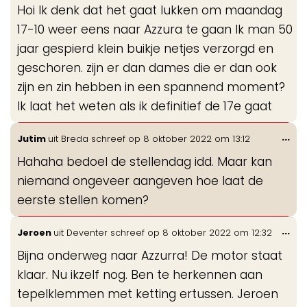
Hoi Ik denk dat het gaat lukken om maandag
me
17-10 weer eens naar Azzura te gaan Ik man 50
jaar gespierd klein buikje netjes verzorgd en
geschoren. zijn er dan dames die er dan ook
zijn en zin hebben in een spannend moment?
Ik laat het weten als ik definitief de 17e gaat
Wis
...
Jutim
uit
Breda
schreef op
8 oktober 2022
om
13:12
de
Hahaha bedoel de stellendag idd. Maar kan
me
niemand ongeveer aangeven hoe laat de
eerste stellen komen?
Wis
...
Jeroen
uit
Deventer
schreef op
8 oktober 2022
om
12:32
de
Bijna onderweg naar Azzurra! De motor staat
me
klaar. Nu ikzelf nog. Ben te herkennen aan
tepelklemmen met ketting ertussen. Jeroen