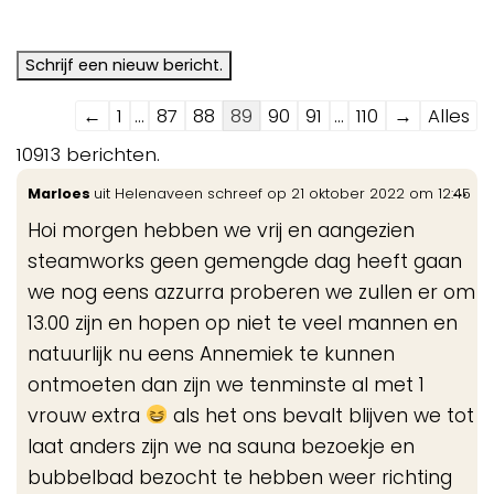
Navigatie
←
1
...
87
88
89
90
91
...
110
→
Alles
door
10913 berichten.
de
Wis
...
Marloes
uit
Helenaveen
schreef op
21 oktober 2022
om
12:45
gastenboek-
de
lijst
Hoi morgen hebben we vrij en aangezien
me
steamworks geen gemengde dag heeft gaan
we nog eens azzurra proberen we zullen er om
13.00 zijn en hopen op niet te veel mannen en
natuurlijk nu eens Annemiek te kunnen
ontmoeten dan zijn we tenminste al met 1
vrouw extra
als het ons bevalt blijven we tot
laat anders zijn we na sauna bezoekje en
bubbelbad bezocht te hebben weer richting