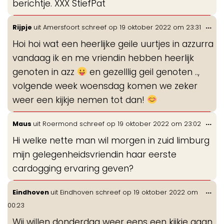
berichtje. XXX StiefPat
Wis
...
Rijpje
uit
Amersfoort
schreef op
19 oktober 2022
om
23:31
de
Hoi hoi wat een heerlijke geile uurtjes in azzurra
me
vandaag ik en me vriendin hebben heerlijk
genoten in azz
en gezelllig geil genoten ..,
volgende week woensdag komen we zeker
weer een kijkje nemen tot dan!
Wis
...
Maus
uit
Roermond
schreef op
19 oktober 2022
om
23:02
de
Hi welke nette man wil morgen in zuid limburg
me
mijn gelegenheidsvriendin haar eerste
cardogging ervaring geven?
Wis
...
Eindhoven
uit
Eindhoven
schreef op
19 oktober 2022
om
de
00:23
me
Wij willen donderdag weer eens een kijkje gaan