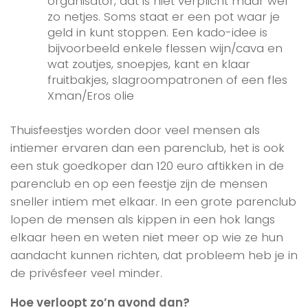
organisator, dat is niet verplicht maar wel
zo netjes. Soms staat er een pot waar je
geld in kunt stoppen. Een kado-idee is
bijvoorbeeld enkele flessen wijn/cava en
wat zoutjes, snoepjes, kant en klaar
fruitbakjes, slagroompatronen of een fles
Xman/Eros olie
Thuisfeestjes worden door veel mensen als
intiemer ervaren dan een parenclub, het is ook
een stuk goedkoper dan 120 euro aftikken in de
parenclub en op een feestje zijn de mensen
sneller intiem met elkaar. In een grote parenclub
lopen de mensen als kippen in een hok langs
elkaar heen en weten niet meer op wie ze hun
aandacht kunnen richten, dat probleem heb je in
de privésfeer veel minder.
Hoe verloopt zo’n avond dan?