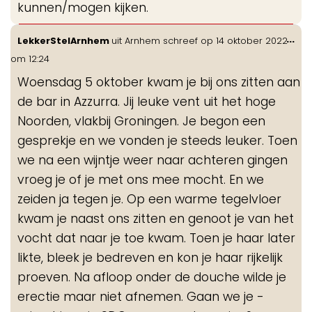
kunnen/mogen kijken.
Wis
...
LekkerStelArnhem
uit
Arnhem
schreef op
14 oktober 2022
de
om
12:24
me
Woensdag 5 oktober kwam je bij ons zitten aan
de bar in Azzurra. Jij leuke vent uit het hoge
Noorden, vlakbij Groningen. Je begon een
gesprekje en we vonden je steeds leuker. Toen
we na een wijntje weer naar achteren gingen
vroeg je of je met ons mee mocht. En we
zeiden ja tegen je. Op een warme tegelvloer
kwam je naast ons zitten en genoot je van het
vocht dat naar je toe kwam. Toen je haar later
likte, bleek je bedreven en kon je haar rijkelijk
proeven. Na afloop onder de douche wilde je
erectie maar niet afnemen. Gaan we je -