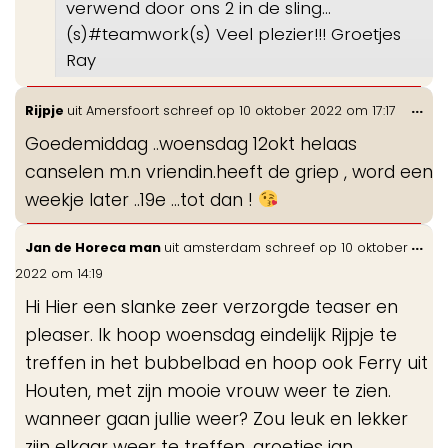
verwend door ons 2 in de sling...
(s)#teamwork(s) Veel plezier!!! Groetjes
Ray
Wis
...
Rijpje
uit
Amersfoort
schreef op
10 oktober 2022
om
17:17
de
Goedemiddag ..woensdag 12okt helaas
me
canselen m.n vriendin.heeft de griep , word een
weekje later ..19e ...tot dan !
Wis
...
Jan de Horeca man
uit
amsterdam
schreef op
10 oktober
de
2022
om
14:19
me
Hi Hier een slanke zeer verzorgde teaser en
pleaser. Ik hoop woensdag eindelijk Rijpje te
treffen in het bubbelbad en hoop ook Ferry uit
Houten, met zijn mooie vrouw weer te zien.
wanneer gaan jullie weer? Zou leuk en lekker
zijn elkaar weer te treffen. groetjes jan