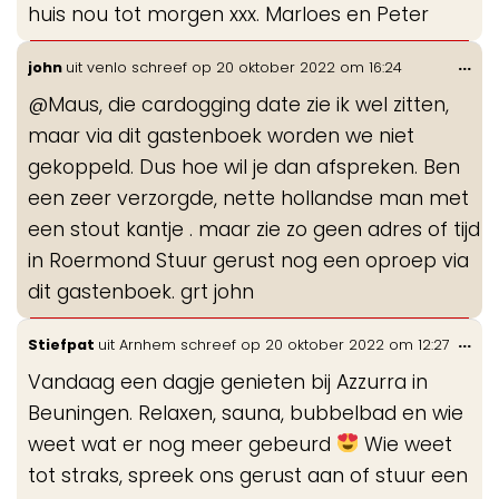
huis nou tot morgen xxx. Marloes en Peter
Wis
...
john
uit
venlo
schreef op
20 oktober 2022
om
16:24
de
@Maus, die cardogging date zie ik wel zitten,
me
maar via dit gastenboek worden we niet
gekoppeld. Dus hoe wil je dan afspreken. Ben
een zeer verzorgde, nette hollandse man met
een stout kantje . maar zie zo geen adres of tijd
in Roermond Stuur gerust nog een oproep via
dit gastenboek. grt john
Wis
...
Stiefpat
uit
Arnhem
schreef op
20 oktober 2022
om
12:27
de
Vandaag een dagje genieten bij Azzurra in
me
Beuningen. Relaxen, sauna, bubbelbad en wie
weet wat er nog meer gebeurd
Wie weet
tot straks, spreek ons gerust aan of stuur een