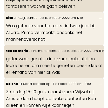
fantaseren wat we gaan beleven
Wis
...
Rick
uit
Cuijk
schreef op
16 oktober 2022
om
17:19
de
Was gisteren voor het eerst in twee jaar bij
me
Azurra. Prima vermaakt, ondanks het
mannenoverschot.
Wis
...
ton en maria
uit
helmond
schreef op
16 oktober 2022
om
11:18
de
gister weer genoten in azzura leuke stel en
me
leuke heren om mee te genieten .geen idee of
er iemand van hier bij was
Wis
...
Roland
uit
Soest
schreef op
14 oktober 2022
om
18:09
de
Zaterdag 15-10 ga ik naar Azzurra Wijwel uit
me
Amsterdam hoopt op leuke contacten Ben
alleen en komen wij elkaar tegen